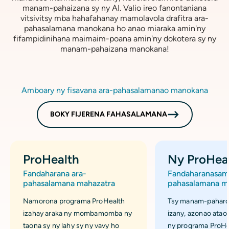
manam-pahaizana sy ny AI. Valio ireo fanontaniana
vitsivitsy mba hahafahanay mamolavola drafitra ara-
pahasalamana manokana ho anao miaraka amin'ny
fifampidinihana maimaim-poana amin'ny dokotera sy ny
manam-pahaizana manokana!
Amboary ny fisavana ara-pahasalamanao manokana
BOKY FIJERENA FAHASALAMANA
ProHealth
Ny ProHea
Fandaharana ara-
Fandaharanasam
pahasalamana mahazatra
pahasalamana m
Namorona programa ProHealth
Tsy manam-paharo
izahay araka ny mombamomba ny
izany, azonao atao
taona sy ny lahy sy ny vavy ho
ny programa ProHe