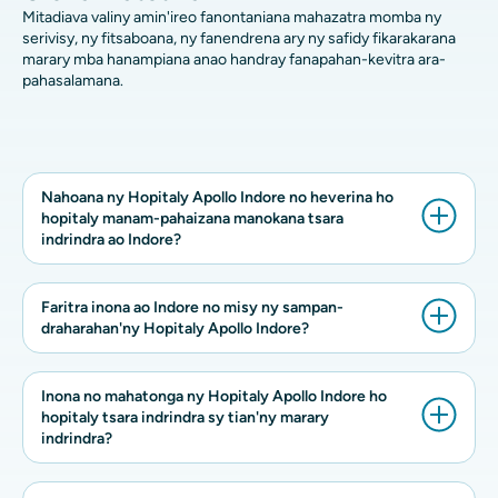
Mitadiava valiny amin'ireo fanontaniana mahazatra momba ny
serivisy, ny fitsaboana, ny fanendrena ary ny safidy fikarakarana
marary mba hanampiana anao handray fanapahan-kevitra ara-
pahasalamana.
Nahoana ny Hopitaly Apollo Indore no heverina ho
hopitaly manam-pahaizana manokana tsara
indrindra ao Indore?
Faritra inona ao Indore no misy ny sampan-
draharahan'ny Hopitaly Apollo Indore?
Inona no mahatonga ny Hopitaly Apollo Indore ho
hopitaly tsara indrindra sy tian'ny marary
indrindra?