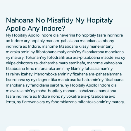
Nahoana No Misafidy Ny Hopitaly
Apollo Any Indore?
Ny Hopitaly Apollo Indore dia heverina ho hopitaly tsara indrindra
ao Indore ary hopitaly manam-pahaizana manokana ambony
indrindra ao Indore, manome fitsaboana kilasy manerantany
miaraka amin'ny fifantohana mafy amin'ny fikarakarana manokana
ny marary. Tohanan'ny fotodrafitrasa ara-pitsaboana maoderina sy
ekipa dokotera za-draharaha maro samihafa, manome vahaolana
fitsaboana feno mifanaraka amin'ny filàn'ny fahasalaman'ny
tsirairay izahay. Manomboka amin'ny fizahana ara-pahasalamana
fisorohana sy ny diagnostika mandroso ka hatramin'ny fitsaboana
manokana sy fandidiana sarotra, ny Hopitaly Apollo Indore dia
miavaka amin'ny maha-hopitaly manam-pahaizana manokana
tsara indrindra ao Indore noho ny vokatra ara-pitsaboana avo
lenta, ny fiarovana ary ny fahombiazana mifantoka amin'ny marary.