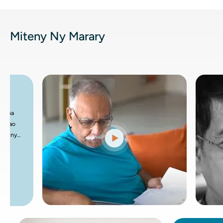
Miteny Ny Marary
arakarana
ahaizanao
etraka ny
ramin'izay
lohany
ta
atra sy
aranon-kery