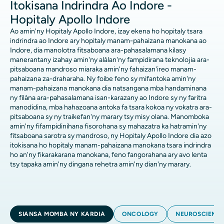
Itokisana Indrindra Ao Indore -
Hopitaly Apollo Indore
Ao amin'ny Hopitaly Apollo Indore, izay ekena ho hopitaly tsara
indrindra ao Indore ary hopitaly manam-pahaizana manokana ao
Indore, dia manolotra fitsaboana ara-pahasalamana kilasy
manerantany izahay amin'ny alàlan'ny fampidirana teknolojia ara-
pitsaboana mandroso miaraka amin'ny fahaizan'ireo manam-
pahaizana za-draharaha. Ny foibe feno sy mifantoka amin'ny
manam-pahaizana manokana dia natsangana mba handaminana
ny filàna ara-pahasalamana isan-karazany ao Indore sy ny faritra
manodidina, mba hahazoana antoka fa tsara kokoa ny vokatra ara-
pitsaboana sy ny traikefan'ny marary tsy misy olana. Manomboka
amin'ny fifampidinihana fisorohana sy mahazatra ka hatramin'ny
fitsaboana sarotra sy mandroso, ny Hopitaly Apollo Indore dia azo
itokisana ho hopitaly manam-pahaizana manokana tsara indrindra
ho an'ny fikarakarana manokana, feno fangorahana ary avo lenta
tsy tapaka amin'ny dingana rehetra amin'ny dian'ny marary.
SIANSA MOMBA NY KARDIA
ONCOLOGY
NEUROSCIENC