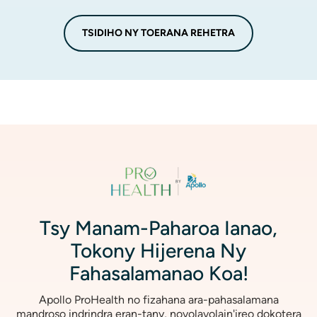
TSIDIHO NY TOERANA REHETRA
Image
Tsy Manam-Paharoa Ianao,
Tokony Hijerena Ny
Fahasalamanao Koa!
Apollo ProHealth no fizahana ara-pahasalamana
mandroso indrindra eran-tany, novolavolain'ireo dokotera