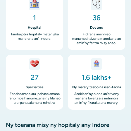
Image
Image
1
36
Hospital
Doctors
Tambajotra hopitaly matanjaka
Fidirana amin'ireo
manerana an'i Indore.
manampahaizana manokana ao
amin'ny faritra misy anao.
Image
Image
27
1.6 lakhs+
Specialties
Ny marary tsaboina isan-taona
Fanabeazana ara-pahasalamana
Atokisan'ny olona an'arivony
feno mba hanomezana ny filanao
manana lova tsara indrindra
ara-pahasalamana rehetra.
amin'ny fikarakarana marary.
Ny toerana misy ny hopitaly any Indore