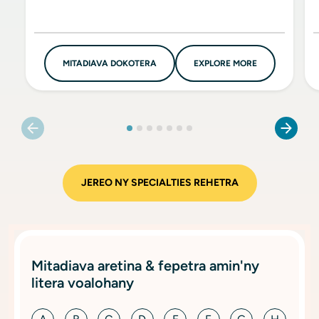
MITADIAVA DOKOTERA
EXPLORE MORE
JEREO NY SPECIALTIES REHETRA
Mitadiava aretina & fepetra amin'ny
litera voalohany