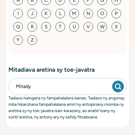
A
B
C
D
E
F
G
H
I
J
K
L
M
N
O
P
Q
R
S
T
U
V
W
X
Y
Z
Mitadiava aretina sy toe-javatra
Tadiavo haingana ny fampahalalana ilainao. Tadiavo ny angonay
mba hikarohana fampahalalana amin'ny antsipiriany momba ny
aretina sy ny toe-javatra isan-karazany, ao anatin'izany ny
soritr'aretina, ny antony ary ny safidy fitsaboana.