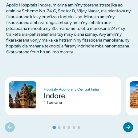
Apollo Hospitals Indore, miorina amin'ny toerana stratejika ao
amin'ny Scheme No. 74 C, Sector D, Vijay Nagar, dia miantoka ny
fikarakarana kilasy eran'izao tontolo izao. Miaraka amin'ny
fikarakarana ambaratonga ambony amin'ny sehatra ara-
pitsaboana mihoatra ny 30, manome tolotra manokana 24/7 sy
traikefa ara-pahasalamana tsy misy olana izahay. Avy amin'ny
fikarakarana vonjy maika ka hatramin'ny fitsaboana manokana, ny
hopitaly dia manana teknolojia farany indrindra mba hanomezana
fikarakarana feno ho an'ireo marary.
Image
Ima
Hopitaly Apollo any Central India
Indore
1 Toerana