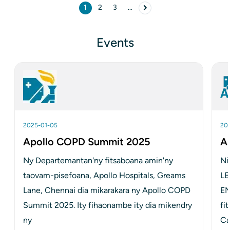
Pagination
1
2
3
...
Pejy ankehitriny
pejy
pejy
Next pejy
Events
2025-01-05
20
Apollo COPD Summit 2025
A
Ny Departemantan'ny fitsaboana amin'ny 
Ni
taovam-pisefoana, Apollo Hospitals, Greams 
LE
Lane, Chennai dia mikarakara ny Apollo COPD 
EN
Summit 2025. Ity fihaonambe ity dia mikendry 
fi
ny
Ca