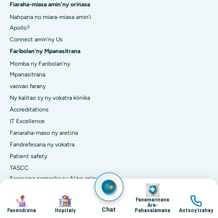
Fiaraha-miasa amin'ny orinasa
Nahoana no miara-miasa amin'i
Apollo?
Connect amin'ny Us
Faribolan'ny Mpanasitrana
Momba ny Faribolan'ny
Mpanasitrana
vaovao farany
Ny kalitao sy ny vokatra klinika
Accreditations
IT Excellence
Fanaraha-maso ny aretina
Fandrefesana ny vokatra
Patient safety
TASCC
Fanovana nomerika sy AI ho an'ny
Image
fikarakarana tsara kokoa
Image
Image
Image
Fanamarinana
Ara-
Chat
Fanendrena
Hopitaly
Pahasalamana
Antsoy Izahay