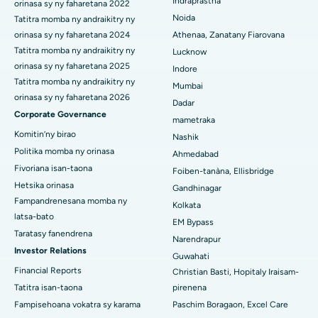
Indraprastha
orinasa sy ny faharetana 2022
Noida
Tatitra momba ny andraikitry ny
Hopitaly tsara indrindra ao amin'ny CBD Belapur, Navi Mumbai
orinasa sy ny faharetana 2024
Athenaa, Zanatany Fiarovana
Hopitaly tsara indrindra ao Panchavati, Nashik
Tatitra momba ny andraikitry ny
Lucknow
orinasa sy ny faharetana 2025
Indore
Hopitaly tsara indrindra ao Secunderabad, Hyderabad
Tatitra momba ny andraikitry ny
Mumbai
orinasa sy ny faharetana 2026
Dadar
Hopitaly tsara indrindra any Seshadripuram, Bangalore
Corporate Governance
mametraka
Hopitaly tsara indrindra ao Waltair Main Road, Visakhapatnam
Komitin’ny birao
Nashik
Politika momba ny orinasa
Ahmedabad
Hopitaly tsara indrindra ao amin'ny lalana Subhash Nagar,
Fivoriana isan-taona
Foiben-tanàna, Ellisbridge
Karimnagar
Hetsika orinasa
Gandhinagar
Fampandrenesana momba ny
Hopitaly tsara indrindra any Managari, Karaikudi
Kolkata
latsa-bato
EM Bypass
Hopitaly tsara indrindra ao Arepally, Warangal
Taratasy fanendrena
Narendrapur
Investor Relations
Guwahati
Hopitaly tsara indrindra ao amin'ny Arera Colony, Bhopal
Financial Reports
Christian Basti, Hopitaly Iraisam-
Tatitra isan-taona
pirenena
Hopitaly tsara indrindra any Jayanagar, Bangalore
Fampisehoana vokatra sy karama
Paschim Boragaon, Excel Care
Hopitaly tsara indrindra ao KK Nagar, Madurai