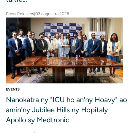
Press Releases
|
03 aogositra 2026
EVENTS
Nanokatra ny "ICU ho an'ny Hoavy" ao
amin'ny Jubilee Hills ny Hopitaly
Apollo sy Medtronic