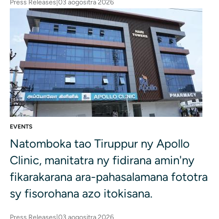
Press Releases
|
03 aogositra 2026
EVENTS
Natomboka tao Tiruppur ny Apollo
Clinic, manitatra ny fidirana amin'ny
fikarakarana ara-pahasalamana fototra
sy fisorohana azo itokisana.
Press Releases
|
03 aogositra 2026