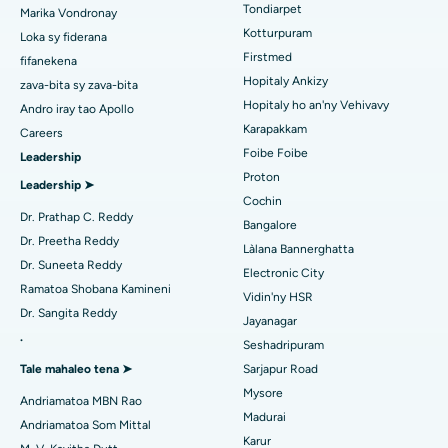
Tadiavo ny Pediatrika
Foibe Fo Tsara Indrindra ao amin'ny Thousand Lights, Chennai
Tondiarpet
Marika Vondronay
Kotturpuram
Loka sy fiderana
Liposuction
Hopitaly tsara indrindra ao Jubilee Hills, Hyderabad
Firstmed
fifanekena
Coronary Angiogram
Hopitaly Ankizy
Mitadiava mpitsabo hoditra
zava-bita sy zava-bita
Hopitaly tsara indrindra ao Tondiarpet, Chennai
Hopitaly ho an'ny Vehivavy
Andro iray tao Apollo
Transcatheter Aortic Valve fanoloana
Hopitaly tsara indrindra ao Kotturpuram, Chennai
Karapakkam
Careers
Foibe Foibe
Mitadiava mpitsabo urolojika
Leadership
MitraClip Valve Repair
Hopitaly tsara indrindra ao amin'ny Kovai Road, Karur
Proton
Leadership ➤
Fandidiana cardiac invasive kely indrindra
Cochin
Hopitaly tsara indrindra ao Karapakkam, Chennai
Dr. Prathap C. Reddy
Bangalore
Mitadiava mpitsabo diabeta
Catheter Ablation
Dr. Preetha Reddy
Hopitaly tsara indrindra ao Arilova, Vizag
Làlana Bannerghatta
Dr. Suneeta Reddy
Electronic City
Fandidiana Fanarenana ACL
Hopitaly tsara indrindra ao amin'ny Lalana Kanpur, Lucknow
Ramatoa Shobana Kamineni
Vidin'ny HSR
Mitadiava Dokotera mpitsabo aretim-
Dr. Sangita Reddy
Fanoloana ny soroka
Jayanagar
Hopitaly tsara indrindra ao amin'ny Sector-26, Noida
behivavy
.
Seshadripuram
Ablation Endometrial
Hopitaly tsara indrindra ao Gandhinagar, Ahmedabad
Tale mahaleo tena ➤
Sarjapur Road
Mysore
Embolization ny lalan-dra
Andriamatoa MBN Rao
Mitadiava Dokotera Jeneraly
Hopitaly tsara indrindra ao Aragonda, Andhra Pradesh
Madurai
Andriamatoa Som Mittal
Cystectomy ovarian
Karur