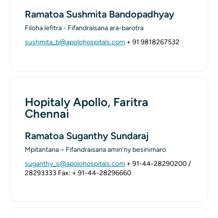
Ramatoa Sushmita Bandopadhyay
Filoha lefitra - Fifandraisana ara-barotra
sushmita_b@apolohospitals.com
+ 91 9818267532
Hopitaly Apollo, Faritra
Chennai
Ramatoa Suganthy Sundaraj
Mpitantana – Fifandraisana amin’ny besinimaro
suganthy_s@apolohospitals.com
+ 91-44-28290200 /
28293333
Fax: + 91-44-28296660