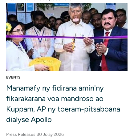
EVENTS
Manamafy ny fidirana amin'ny
fikarakarana voa mandroso ao
Kuppam, AP ny toeram-pitsaboana
dialyse Apollo
Press Releases
|
30 Jolay 2026