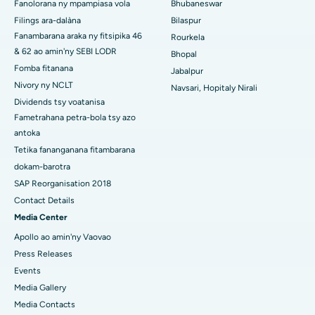
Fanolorana ny mpampiasa vola
Bhubaneswar
Filings ara-dalàna
Bilaspur
Hopitaly tsara indrindra any Ramji Nagar, Nellore
Fanambarana araka ny fitsipika 46
Rourkela
& 62 ao amin'ny SEBI LODR
Bhopal
Hopitaly tsara indrindra ao amin'ny Sector-19, Rourkela
Fomba fitanana
Jabalpur
Hopitaly tsara indrindra ao Swargate, Pune
Nivory ny NCLT
Navsari, Hopitaly Nirali
Dividends tsy voatanisa
Hopitaly homamiadan'ny vehivavy tsara indrindra any Delhi
Fametrahana petra-bola tsy azo
Atsimo
antoka
Tetika fananganana fitambarana
dokam-barotra
SAP Reorganisation 2018
Contact Details
Media Center
Apollo ao amin'ny Vaovao
Press Releases
Events
Media Gallery
Media Contacts