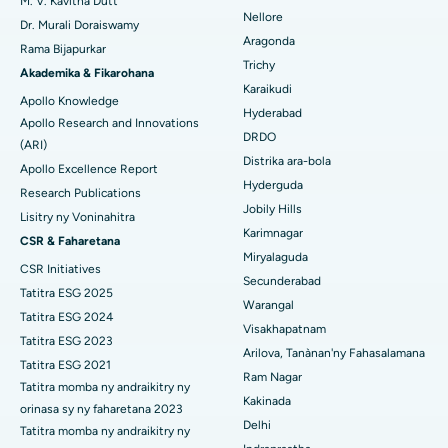
Hopitaly tsara indrindra ao amin'ny Bannerghatta Road,
M. V. Kavitha Dutt
Nellore
Bangalore
Dr. Murali Doraiswamy
Fandidiana homamiadana amin'ny nono
Mitadiava Psikology
Aragonda
Rama Bijapurkar
Hopitaly tsara indrindra ao amin'ny Unit-15, Bhubaneswar
Trichy
Brachytherapy
Akademika & Fikarohana
Karaikudi
Hopitaly tsara indrindra ao amin'ny Seepat Road, Bilaspur
Apollo Knowledge
Mitadiava mpandidy ankapobeny
Colonoscopy
Hyderabad
Apollo Research and Innovations
DRDO
Hopitaly tsara indrindra ao Ellisbridge, Ahmedabad
(ARI)
Polypectomy
Distrika ara-bola
Apollo Excellence Report
Hopitaly tsara indrindra ao New Delhi
Hyderguda
Fampiroboroboana ny ati-doha
Research Publications
Jobily Hills
Lisitry ny Voninahitra
Hopitaly tsara indrindra ao amin'ny DRDO, Hyderabad
Dialyse peritoneal
Karimnagar
CSR & Faharetana
Miryalaguda
Hopitaly tsara indrindra ao amin'ny GS Road, Guwahati
CSR Initiatives
Biopsy voa
Secunderabad
Tatitra ESG 2025
Hopitaly tsara indrindra ao Hyderguda, Hyderabad
Warangal
Parathyroidectomy
Tatitra ESG 2024
Visakhapatnam
Hopitaly tsara indrindra ao Vijay Nagar, Indore
Tatitra ESG 2023
Cytoreductive fandidiana
Arilova, Tanànan'ny Fahasalamana
Tatitra ESG 2021
Ram Nagar
Hopitaly tsara indrindra ao amin'ny Suryaraopeta Main Road,
Tatitra momba ny andraikitry ny
Fanoloana lohalika manontolo seramika
Kakinada
Kakinada
orinasa sy ny faharetana 2023
Delhi
ERCP
Tatitra momba ny andraikitry ny
Hopitaly tsara indrindra ao amin'ny Canal Circular Road, Kolkata