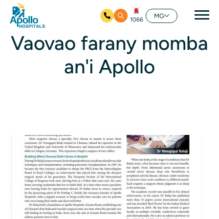
Mai
MG
1066
Ho any amin'ny fizarana lehibe votoaty
Vaovao farany momba
an'i Apollo