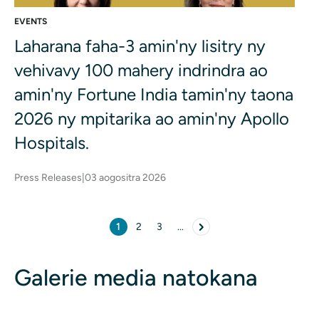
EVENTS
Laharana faha-3 amin'ny lisitry ny
vehivavy 100 mahery indrindra ao
amin'ny Fortune India tamin'ny taona
2026 ny mpitarika ao amin'ny Apollo
Hospitals.
Press Releases
|
03 aogositra 2026
Pagination
1
2
3
...
Pejy ankehitriny
pejy
pejy
Next pejy
Galerie media natokana