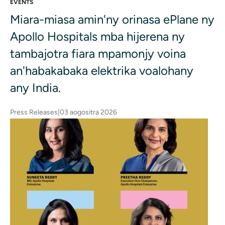
EVENTS
Miara-miasa amin'ny orinasa ePlane ny
Apollo Hospitals mba hijerena ny
tambajotra fiara mpamonjy voina
an'habakabaka elektrika voalohany
any India.
Press Releases
|
03 aogositra 2026