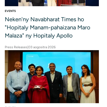
EVENTS
Neken'ny Navabharat Times ho
"Hopitaly Manam-pahaizana Maro
Malaza" ny Hopitaly Apollo
Press Releases
|
03 aogositra 2026