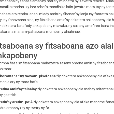
mehana ny fahasalaman'ny marary mihoatra ny zavatra rehetra. Miara
nostika marina izy ireo rehefa mandinika lafin-javatra maro toy ny tan
ahatsiaro reraka ianao, miady amin'ny fihenan'ny lanja tsy fantatra n
y tsy fahazoana aina, ny fitsidihana amin'ny dokotera ankapobeny dia
 dokotera fanafody ankapobeny miavaka, ny sasany amin'ireo tsara ind
arakarana manam-pahaizana momba ny ahiahinao.
itsaboana sy fitsaboana azo ala
nkapobeny
omba fiasa sy fitsaboana mahazatra sasany omena amin'ny fitsaboana
ahitana:
Fikorontanan'ny taovam-pisefoana:
Ny dokotera ankapobeny dia afaka 
monia ary ny maro hafa.
retina amin'ny tsinainy:
Ny dokotera ankapobeny dia mahay mitantana ny a
ny gastritis.
retin'ny aretim-po:
Â Ny dokotera ankapobeny dia afaka manome fanom
idra ambony) sy ny toetry ny fo.