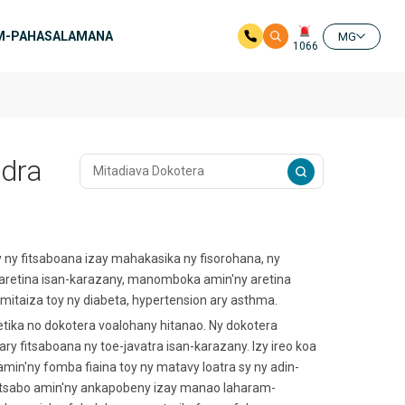
M-PAHASALAMANA
MG
1066
ndra
y ny fitsaboana izay mahakasika ny fisorohana, ny
 ny aretina isan-karazany, manomboka amin'ny aretina
a mitaiza toy ny diabeta, hypertension ary asthma.
tika no dokotera voalohany hitanao. Ny dokotera
 fitsaboana ny toe-javatra isan-karazany. Izy ireo koa
amin'ny fomba fiaina toy ny matavy loatra sy ny adin-
pitsabo amin'ny ankapobeny izay manao laharam-