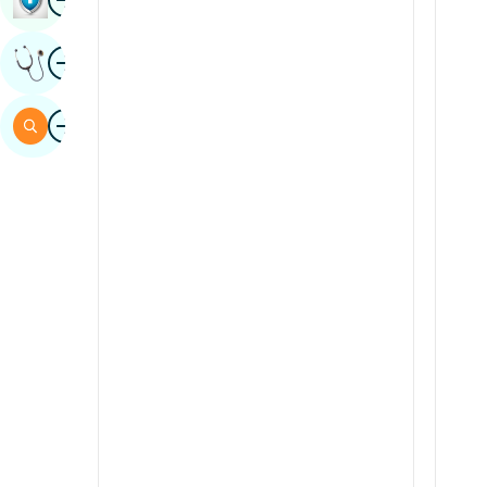
Sindhi
Image
Mahazoa Hevitra Manam-Pahaizana
Espaniola
Swahili
Image
Mitady
Tamil
Telugu
Tulu
Urdu