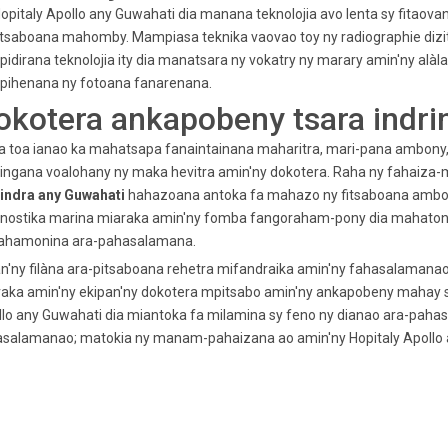
opitaly Apollo any Guwahati dia manana teknolojia avo lenta sy fitaova
itsaboana mahomby. Mampiasa teknika vaovao toy ny radiographie dizital
idirana teknolojia ity dia manatsara ny vokatry ny marary amin'ny 
pihenana ny fotoana fanarenana.
okotera ankapobeny tsara indri
 toa ianao ka mahatsapa fanaintainana maharitra, mari-pana ambony, se
ingana voalohany ny maka hevitra amin'ny dokotera. Raha ny fahaiza-m
rindra any Guwahati
hahazoana antoka fa mahazo ny fitsaboana ambony
gnostika marina miaraka amin'ny fomba fangoraham-pony dia mahatong
rahamonina ara-pahasalamana.
n'ny filàna ara-pitsaboana rehetra mifandraika amin'ny fahasalamanao a
raka amin'ny ekipan'ny dokotera mpitsabo amin'ny ankapobeny mahay s
llo any Guwahati dia miantoka fa milamina sy feno ny dianao ara-pa
salamanao; matokia ny manam-pahaizana ao amin'ny Hopitaly Apollo am