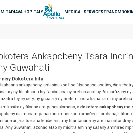
arohana
O
MITADIAVA HOPITALY
MEDICAL SERVICES
TRANOMBOKI
okotera Ankapobeny Tsara Indri
ny Guwahati
 nisy Dokotera hita.
itsaboana ankapobeny, antsoina koa hoe fitsaboana anatiny, dia sehatr
liana ary ny fitsaboana tsy fandidiana ny aretina anatiny. Anisan'izany
zatra toy ny sery, ny gripa ary ny areti-mifindra ka hatramin'ny aretin
 mikasika ny filanao ara-pahasalamana, a
dokotera ankapobeny
mate
pobeny dia manam-pahaizana manokana amin'ny fisorohana, fitiliana ary
mitana anjara toerana lehibe amin'ny fitantanana ny aretina mifandray 
na. Any Guwahati, azonao atao ny miditra amin'ny sasany amin'ireo m