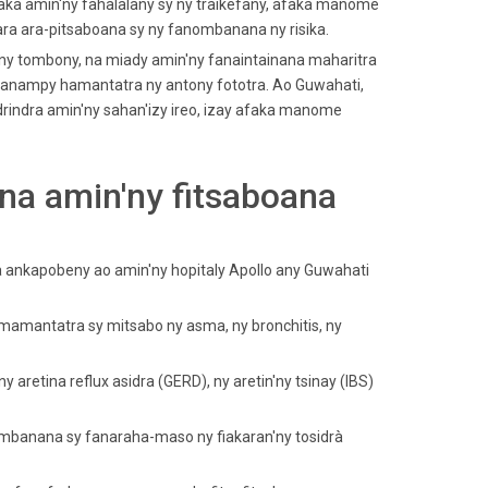
ka amin'ny fahalalany sy ny traikefany, afaka manome
tara ara-pitsaboana sy ny fanombanana ny risika.
a ny tombony, na miady amin'ny fanaintainana maharitra
 hanampy hamantatra ny antony fototra. Ao Guwahati,
rindra amin'ny sahan'izy ireo, izay afaka manome
ina amin'ny fitsaboana
 ankapobeny ao amin'ny hopitaly Apollo any Guwahati
mamantatra sy mitsabo ny asma, ny bronchitis, ny
retina reflux asidra (GERD), ny aretin'ny tsinay (IBS)
banana sy fanaraha-maso ny fiakaran'ny tosidrà