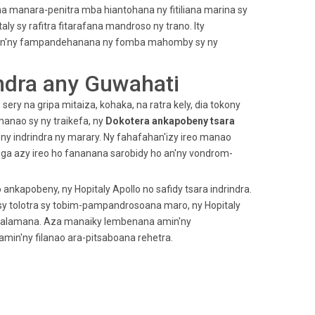
na manara-penitra mba hiantohana ny fitiliana marina sy
y sy rafitra fitarafana mandroso ny trano. Ity
alàlan'ny fampandehanana ny fomba mahomby sy ny
ndra any Guwahati
ry na gripa mitaiza, kohaka, na ratra kely, dia tokony
anao sy ny traikefa, ny
Dokotera ankapobeny tsara
 indrindra ny marary. Ny fahafahan'izy ireo manao
a azy ireo ho fananana sarobidy ho an'ny vondrom-
nkapobeny, ny Hopitaly Apollo no safidy tsara indrindra.
y tolotra sy tobim-pampandrosoana maro, ny Hopitaly
hasalamana. Aza manaiky lembenana amin'ny
in'ny filanao ara-pitsaboana rehetra.