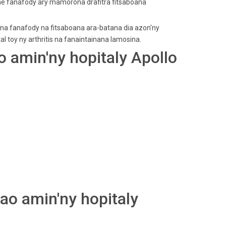
 fanafody ary mamorona drafitra fitsaboana
nana fanafody na fitsaboana ara-batana dia azon'ny
toy ny arthritis na fanaintainana lamosina.
ao amin'ny hopitaly Apollo
 ao amin'ny hopitaly