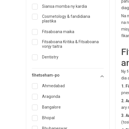
paha
Siansa momba ny kardia
diag
Na m
Cosmetology & fandidiana
plastika
na n
misy
Fitsaboana maika
fik
Fitsaboana Kritika & Fitsaboana
vonjy taitra
F
Dentistry
a
Dermatology
Ny f
fihetseham-po
Dokotera momba ny sakafo sy ny
dia 
sakafo
Ahmedabad
1. 
pne
Fanafody fitsaboana
Aragonda
2. A
Endocrinology & Fitsaboana
Bangalore
ary 
diabeta
3. A
Bhopal
ENT
(tos
Manampahaizana manokana
Bhubaneswar