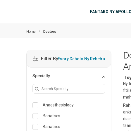
Ho any amin'ny fizarana lehibe votoaty
Main Fik
FANTARO NY APOLL
Home
Doctors
D
Filter By
Esory Daholo Ny Rehetra
A
Specialty
Tsy
Ny f
fiti
maha
Anaesthesiology
Raha
anka
Bariatrics
dia 
tsai
Bariatrics