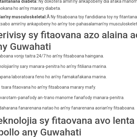
itantanana diabeta:
Ny dokotera amin'ny ankapobeny dia afaka manome
okana ho an'ny marary diabeta.
lan'ny musculoskeletal:
Â Ny fitsaboana tsy fandidiana toy ny fitanta
sabo amin'ny ankapobeny ho an'ny toe-pahasalaman'ny musculoskeletal 
erivisy sy fitaovana azo alaina 
ny Guwahati
aboana vonjy taitra 24/7 ho an'ny fitsaboana haingana.
olojian'ny sary manara-penitra ho an'ny fitiliana marina.
apana laboratoara feno ho an'ny famakafakana marina.
 tsara fitaovana ho an'ny fitsaboana marary mafy.
fivarotam-panafody an-trano manome fanafody manara-penitra.
aharana fanarenana natao ho an'ny fanarenana aorian'ny fitsaboana.
eknolojia sy fitaovana avo lenta
pollo any Guwahati