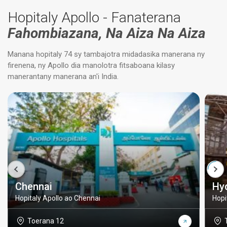
Hopitaly Apollo - Fanaterana
Fahombiazana, Na Aiza Na Aiza
Manana hopitaly 74 sy tambajotra midadasika manerana ny
firenena, ny Apollo dia manolotra fitsaboana kilasy
manerantany manerana an'i India.
Chennai
Hy
Hopitaly Apollo ao Chennai
Hopi
Toerana 12