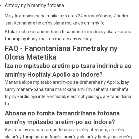
Antsoy ny biraon'ny fotoana
Misy fifampidinihana maika azo atao 24 ora isan'andro, 7 andro
isan-kerinandro ho an'ny olana maika eo amin'ny fo.
Afaka mahazo fandrindrana fitsaboana mirindra sy fikarakarana
fanampiny ihany koa ireo marary any ivelany.
FAQ - Fanontaniana Fametraky ny
Olona Matetika
Iza no mpitsabo aretim-po tsara indrindra ao
amin'ny Hopitaly Apollo ao Indore?
Manana ekipa mpitsabo aretim-po za-draharaha ny Apollo, izay
samy manam-pahaizana manokana amin'ny sehatra samihafa
toy ny kardiolojia interventional, electrophysiology, ary fandidiana
fo.
Ahoana no fomba famandrihana fotoana
amin'ny mpitsabo aretim-po ao Indore?
Azo atao ny manao famandrihana amin'ny aterineto, amin'ny
alalan'ny fampiharana Apollo, amin'ny alalan'ny finday, na amin'ny