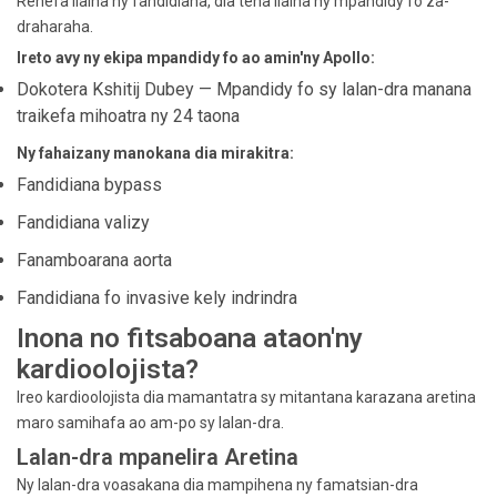
Rehefa ilaina ny fandidiana, dia tena ilaina ny mpandidy fo za-
draharaha.
Ireto avy ny ekipa mpandidy fo ao amin'ny Apollo:
Dokotera Kshitij Dubey — Mpandidy fo sy lalan-dra manana
traikefa mihoatra ny 24 taona
Ny fahaizany manokana dia mirakitra:
Fandidiana bypass
Fandidiana valizy
Fanamboarana aorta
Fandidiana fo invasive kely indrindra
Inona no fitsaboana ataon'ny
kardioolojista?
Ireo kardioolojista dia mamantatra sy mitantana karazana aretina
maro samihafa ao am-po sy lalan-dra.
Lalan-dra mpanelira Aretina
Ny lalan-dra voasakana dia mampihena ny famatsian-dra