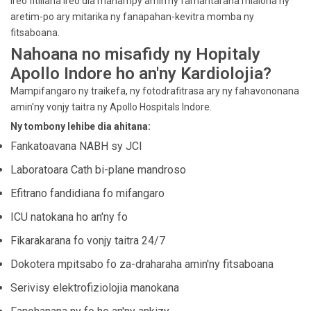
Ireo fitiliana ireo dia manampy amin'ny famantarana mialoha ny
aretim-po ary mitarika ny fanapahan-kevitra momba ny
fitsaboana.
Nahoana no misafidy ny Hopitaly
Apollo Indore ho an'ny Kardiolojia?
Mampifangaro ny traikefa, ny fotodrafitrasa ary ny fahavononana
amin'ny vonjy taitra ny Apollo Hospitals Indore.
Ny tombony lehibe dia ahitana:
Fankatoavana NABH sy JCI
Laboratoara Cath bi-plane mandroso
Efitrano fandidiana fo mifangaro
ICU natokana ho an'ny fo
Fikarakarana fo vonjy taitra 24/7
Dokotera mpitsabo fo za-draharaha amin'ny fitsaboana
Serivisy elektrofiziolojia manokana