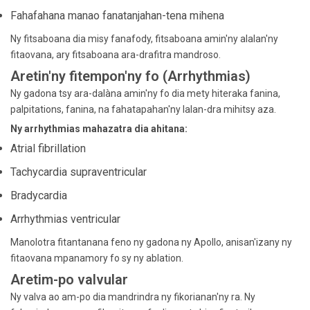
Fahafahana manao fanatanjahan-tena mihena
Ny fitsaboana dia misy fanafody, fitsaboana amin'ny alalan'ny
fitaovana, ary fitsaboana ara-drafitra mandroso.
Aretin'ny fitempon'ny fo (Arrhythmias)
Ny gadona tsy ara-dalàna amin'ny fo dia mety hiteraka fanina,
palpitations, fanina, na fahatapahan'ny lalan-dra mihitsy aza.
Ny arrhythmias mahazatra dia ahitana:
Atrial fibrillation
Tachycardia supraventricular
Bradycardia
Arrhythmias ventricular
Manolotra fitantanana feno ny gadona ny Apollo, anisan'izany ny
fitaovana mpanamory fo sy ny ablation.
Aretim-po valvular
Ny valva ao am-po dia mandrindra ny fikorianan'ny ra. Ny