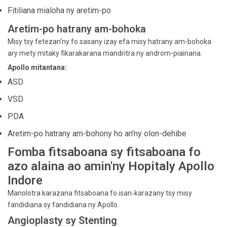
Fitiliana mialoha ny aretim-po
Aretim-po hatrany am-bohoka
Misy tsy fetezan'ny fo sasany izay efa misy hatrany am-bohoka
ary mety mitaky fikarakarana mandritra ny androm-piainana.
Apollo mitantana:
ASD
VSD
PDA
Aretim-po hatrany am-bohony ho an'ny olon-dehibe
Fomba fitsaboana sy fitsaboana fo
azo alaina ao amin'ny Hopitaly Apollo
Indore
Manolotra karazana fitsaboana fo isan-karazany tsy misy
fandidiana sy fandidiana ny Apollo.
Angioplasty sy Stenting