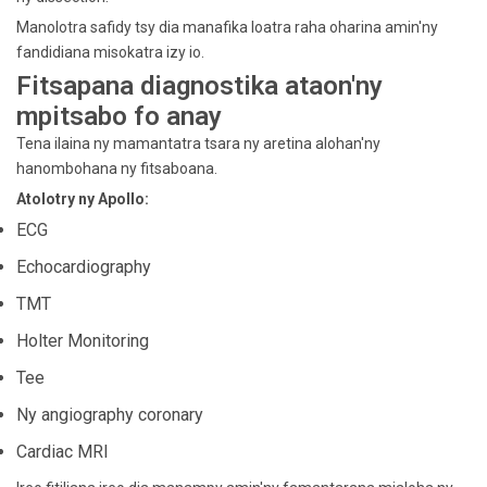
Manolotra safidy tsy dia manafika loatra raha oharina amin'ny
fandidiana misokatra izy io.
Fitsapana diagnostika ataon'ny
mpitsabo fo anay
Tena ilaina ny mamantatra tsara ny aretina alohan'ny
hanombohana ny fitsaboana.
Atolotry ny Apollo:
ECG
Echocardiography
TMT
Holter Monitoring
Tee
Ny angiography coronary
Cardiac MRI