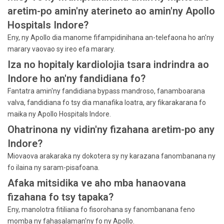
aretim-po amin'ny aterineto ao amin'ny Apollo
Hospitals Indore?
Eny, ny Apollo dia manome fifampidinihana an-telefaona ho an'ny
marary vaovao sy ireo efa marary.
Iza no hopitaly kardiolojia tsara indrindra ao
Indore ho an'ny fandidiana fo?
Fantatra amin'ny fandidiana bypass mandroso, fanamboarana
valva, fandidiana fo tsy dia manafika loatra, ary fikarakarana fo
maika ny Apollo Hospitals Indore.
Ohatrinona ny vidin'ny fizahana aretim-po any
Indore?
Miovaova arakaraka ny dokotera sy ny karazana fanombanana ny
fo ilaina ny saram-pisafoana.
Afaka mitsidika ve aho mba hanaovana
fizahana fo tsy tapaka?
Eny, manolotra fitiliana fo fisorohana sy fanombanana feno
momba ny fahasalaman'ny fo ny Apollo.