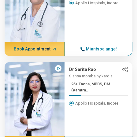
Apollo Hospitals, Indore
Book Appointment
Miantsoa ange!
Dr Sarita Rao
Siansa momba ny kardia
25+ Taona, MBBS, DM
(Karatra...
Apollo Hospitals, Indore