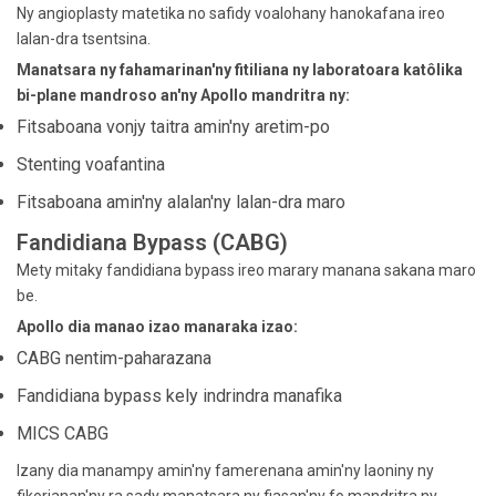
Ny angioplasty matetika no safidy voalohany hanokafana ireo
lalan-dra tsentsina.
Manatsara ny fahamarinan'ny fitiliana ny laboratoara katôlika
bi-plane mandroso an'ny Apollo mandritra ny:
Fitsaboana vonjy taitra amin'ny aretim-po
Stenting voafantina
Fitsaboana amin'ny alalan'ny lalan-dra maro
Fandidiana Bypass (CABG)
Mety mitaky fandidiana bypass ireo marary manana sakana maro
be.
Apollo dia manao izao manaraka izao:
CABG nentim-paharazana
Fandidiana bypass kely indrindra manafika
MICS CABG
Izany dia manampy amin'ny famerenana amin'ny laoniny ny