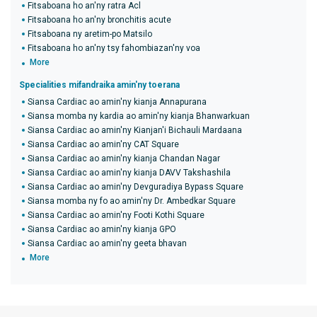
Fitsaboana ho an'ny ratra Acl
Fitsaboana ho an'ny bronchitis acute
Fitsaboana ny aretim-po Matsilo
Fitsaboana ho an'ny tsy fahombiazan'ny voa
More
Specialities mifandraika amin'ny toerana
Siansa Cardiac ao amin'ny kianja Annapurana
Siansa momba ny kardia ao amin'ny kianja Bhanwarkuan
Siansa Cardiac ao amin'ny Kianjan'i Bichauli Mardaana
Siansa Cardiac ao amin'ny CAT Square
Siansa Cardiac ao amin'ny kianja Chandan Nagar
Siansa Cardiac ao amin'ny kianja DAVV Takshashila
Siansa Cardiac ao amin'ny Devguradiya Bypass Square
Siansa momba ny fo ao amin'ny Dr. Ambedkar Square
Siansa Cardiac ao amin'ny Footi Kothi Square
Siansa Cardiac ao amin'ny kianja GPO
Siansa Cardiac ao amin'ny geeta bhavan
More