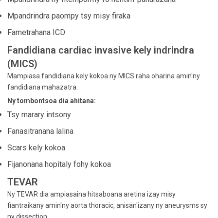
Mpandrindra paompy tsy misy firaka
Fametrahana ICD
Fandidiana cardiac invasive kely indrindra
(MICS)
Mampiasa fandidiana kely kokoa ny MICS raha oharina amin'ny
fandidiana mahazatra.
Ny tombontsoa dia ahitana:
Tsy marary intsony
Fanasitranana lalina
Scars kely kokoa
Fijanonana hopitaly fohy kokoa
TEVAR
Ny TEVAR dia ampiasaina hitsaboana aretina izay misy
fiantraikany amin'ny aorta thoracic, anisan'izany ny aneurysms sy
ny dissection.