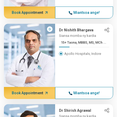
Book Appointment
Miantsoa ange!
Dr Nishith Bhargava
Siansa momba ny kardia
15+ Taona, MBBS, MS, MCh ...
Apollo Hospitals, Indore
Book Appointment
Miantsoa ange!
Dr Shirish Agrawal
Siansa momba ny kardia