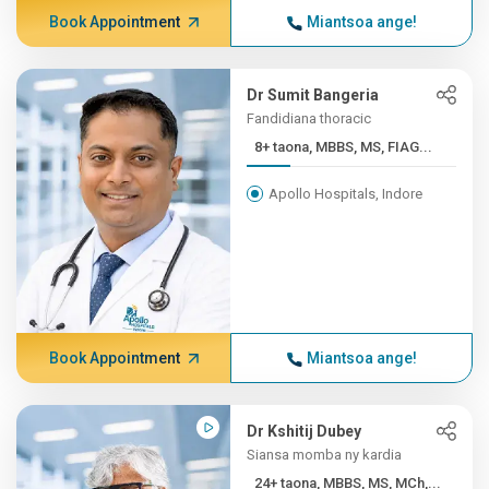
Book Appointment
Miantsoa ange!
Dr Sumit Bangeria
Fandidiana thoracic
8+ taona, MBBS, MS, FIAG...
Apollo Hospitals, Indore
Book Appointment
Miantsoa ange!
Dr Kshitij Dubey
Siansa momba ny kardia
24+ taona, MBBS, MS, MCh,...