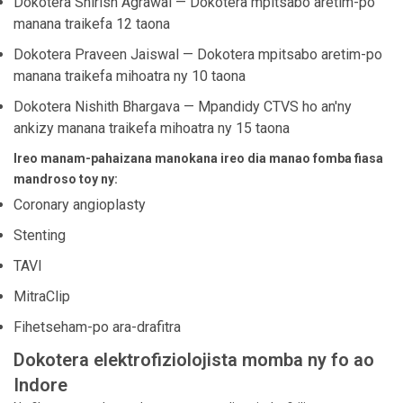
Dokotera Shirish Agrawal — Dokotera mpitsabo aretim-po
manana traikefa 12 taona
Dokotera Praveen Jaiswal — Dokotera mpitsabo aretim-po
manana traikefa mihoatra ny 10 taona
Dokotera Nishith Bhargava — Mpandidy CTVS ho an'ny
ankizy manana traikefa mihoatra ny 15 taona
Ireo manam-pahaizana manokana ireo dia manao fomba fiasa
mandroso toy ny:
Coronary angioplasty
Stenting
TAVI
MitraClip
Fihetseham-po ara-drafitra
Dokotera elektrofiziolojista momba ny fo ao
Indore