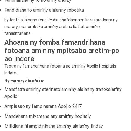
Fanohanana ny fo ho an'ny ankizy
Fandidiana fo amin'ny alalan'ny robotika
Ity tontolo iainana feno ity dia ahafahana mikarakara tsara ny
marary, manomboka amin'ny aretina ka hatramin'ny
fahasitranana.
Ahoana ny fomba famandrihana
fotoana amin'ny mpitsabo aretim-po
ao Indore
Tsotra ny famandrihana fotoana ao amin'ny Apollo Hospitals
Indore.
Ny marary dia afaka:
Manafatra amin'ny aterineto amin'ny alàlan'ny tranokalan'ny
Apollo
Ampiasao ny fampiharana Apollo 24|7
Mandehana mivantana any amin'ny hopitaly
Mifidiana fifampidinihana amin'ny alalan'ny finday