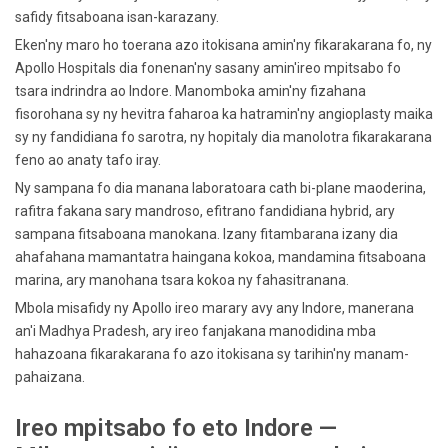
safidy fitsaboana isan-karazany.
Eken'ny maro ho toerana azo itokisana amin'ny fikarakarana fo, ny
Apollo Hospitals dia fonenan'ny sasany amin'ireo mpitsabo fo
tsara indrindra ao Indore. Manomboka amin'ny fizahana
fisorohana sy ny hevitra faharoa ka hatramin'ny angioplasty maika
sy ny fandidiana fo sarotra, ny hopitaly dia manolotra fikarakarana
feno ao anaty tafo iray.
Ny sampana fo dia manana laboratoara cath bi-plane maoderina,
rafitra fakana sary mandroso, efitrano fandidiana hybrid, ary
sampana fitsaboana manokana. Izany fitambarana izany dia
ahafahana mamantatra haingana kokoa, mandamina fitsaboana
marina, ary manohana tsara kokoa ny fahasitranana.
Mbola misafidy ny Apollo ireo marary avy any Indore, manerana
an'i Madhya Pradesh, ary ireo fanjakana manodidina mba
hahazoana fikarakarana fo azo itokisana sy tarihin'ny manam-
pahaizana.
Ireo mpitsabo fo eto Indore —