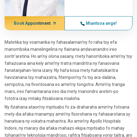
Book Appointment
Miantsoa ange!
Matetika tsy voamarika ny fahasalaman'ny fo raha tsy efa
manomboka manelingelina ny fiainana andavanandro ireo
soritr'aretina. Ho an'ny olona sasany, mety hanomboka amin'ny tsy
fahazoana aina kely amin'ny tratra mandritra ny fanaovana
fanatanjahan-tena izany. Ny hafa kosa mety hahatsikaritra
havizanana tsy mahazatra, fitempon'ny fo tsy ara-dalàna,
sempotra, na fivontosana eo amin'ny tongotra. Amin'ny tranga
maro, ireo famantarana ireo dia mety manondro aretim-po
fototra izay mitaky fitsaboana mialoha.
Ny fizahana ataon'ny mpitsabo fo za-draharaha amin'ny fotoana
mety dia afaka manampy amin'ny fisorohana ny fahasarotana sy
hanatsara ny vokatra maharitra. Ao amin'ny Apollo Hospitals
Indore, ny marary dia afaka mahazo ekipa mpitsabo fo mahay
tohanan'ny teknolojia mandroso, rafitra fitsaboana vonjy taitra, ary