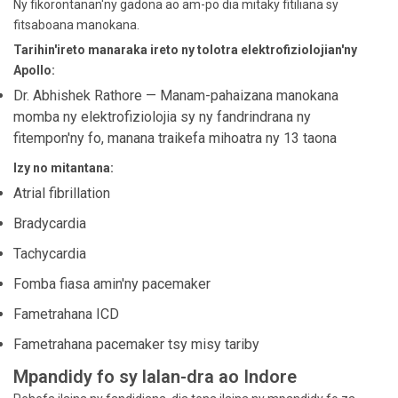
Ny fikorontanan'ny gadona ao am-po dia mitaky fitiliana sy
fitsaboana manokana.
Tarihin'ireto manaraka ireto ny tolotra elektrofiziolojian'ny
Apollo:
Dr. Abhishek Rathore — Manam-pahaizana manokana
momba ny elektrofiziolojia sy ny fandrindrana ny
fitempon'ny fo, manana traikefa mihoatra ny 13 taona
Izy no mitantana:
Atrial fibrillation
Bradycardia
Tachycardia
Fomba fiasa amin'ny pacemaker
Fametrahana ICD
Fametrahana pacemaker tsy misy tariby
Mpandidy fo sy lalan-dra ao Indore