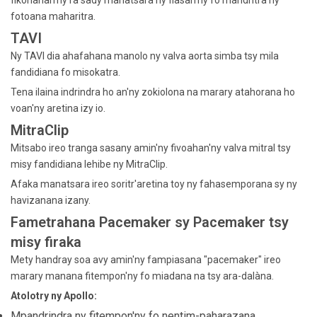
fikorianan'ny ra sady manatsara ny fiasan'ny fo mandritra ny
fotoana maharitra.
TAVI
Ny TAVI dia ahafahana manolo ny valva aorta simba tsy mila
fandidiana fo misokatra.
Tena ilaina indrindra ho an'ny zokiolona na marary atahorana ho
voan'ny aretina izy io.
MitraClip
Mitsabo ireo tranga sasany amin'ny fivoahan'ny valva mitral tsy
misy fandidiana lehibe ny MitraClip.
Afaka manatsara ireo soritr'aretina toy ny fahasemporana sy ny
havizanana izany.
Fametrahana Pacemaker sy Pacemaker tsy
misy firaka
Mety handray soa avy amin'ny fampiasana "pacemaker" ireo
marary manana fitempon'ny fo miadana na tsy ara-dalàna.
Atolotry ny Apollo:
Mpandrindra ny fitempon'ny fo nentim-paharazana