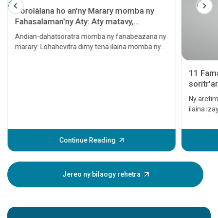
Torolàlana ho an'ny Marary momba ny
Fahasalaman'ny Aty: Aty matavy,
Hepatita, Sirôzy, Famindrana Aty ary
Andian-dahatsoratra momba ny fanabeazana ny
Homamiadan'ny Aty
marary: Lohahevitra dimy tena ilaina momba ny
fahasalaman'ny aty
11 Fama
soritr'a
horaisin
Ny aretim
ilaina iz
amin'ny 
raha tsy 
hitrangan
Continue Reading
famantara
aretim-po
dia afak
Jereo ny bilaogy rehetra
voaro, no
azy ireo.