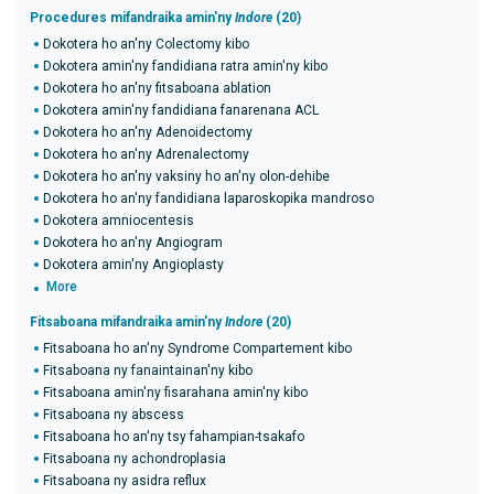
Procedures mifandraika amin'ny
Indore
(20)
Dokotera ho an'ny Colectomy kibo
Dokotera amin'ny fandidiana ratra amin'ny kibo
Dokotera ho an'ny fitsaboana ablation
Dokotera amin'ny fandidiana fanarenana ACL
Dokotera ho an'ny Adenoidectomy
Dokotera ho an'ny Adrenalectomy
Dokotera ho an'ny vaksiny ho an'ny olon-dehibe
Dokotera ho an'ny fandidiana laparoskopika mandroso
Dokotera amniocentesis
Dokotera ho an'ny Angiogram
Dokotera amin'ny Angioplasty
More
Fitsaboana mifandraika amin'ny
Indore
(20)
Fitsaboana ho an'ny Syndrome Compartement kibo
Fitsaboana ny fanaintainan'ny kibo
Fitsaboana amin'ny fisarahana amin'ny kibo
Fitsaboana ny abscess
Fitsaboana ho an'ny tsy fahampian-tsakafo
Fitsaboana ny achondroplasia
Fitsaboana ny asidra reflux