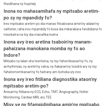
fitsidihana ny hopitaly.
Inona no mahasamihafa ny mpitsabo aretim-
po sy ny mpandidy fo?
Ireo mpitsabo aretim-po dia manao fitsaboana amin'ny alalan'ny
catheter, raha ireo mpandidy fo kosa dia mikarakara fandidiana fo
misokatra na tsy dia manafika loatra.
Inona avy ireo aretina tsaboin'ny manam-
pahaizana manokana momba ny fo ao
Indore?
Mitsabo ny lalan-dra tsentsina, ny tsy fahombiazan'ny fo, ny
arrhythmias, ny aretin'ny valva, ny fiakaran'ny tosidrà ary ny tsy
fahatomombanan'ny fo hatrany am-bohoka izy ireo.
Inona avy ireo fitiliana diagnostika ataon'ny
mpitsabo aretim-po?
Anisan'ny fitiliana ny ECG, Echo, TMT, Angiography, Holter
Monitoring, Cardiac MRI, ary TEE.
Misy ve ny fifampidinihana amin'ny mpitsabo