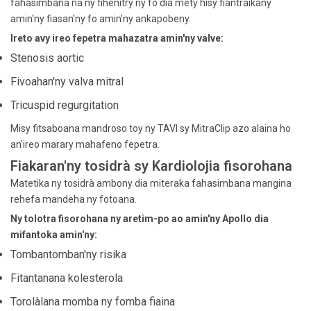
fahasimbana na ny fihenitry ny fo dia mety hisy fiantraikany
amin'ny fiasan'ny fo amin'ny ankapobeny.
Ireto avy ireo fepetra mahazatra amin'ny valve:
Stenosis aortic
Fivoahan'ny valva mitral
Tricuspid regurgitation
Misy fitsaboana mandroso toy ny TAVI sy MitraClip azo alaina ho
an'ireo marary mahafeno fepetra.
Fiakaran'ny tosidrà sy Kardiolojia fisorohana
Matetika ny tosidrà ambony dia miteraka fahasimbana mangina
rehefa mandeha ny fotoana.
Ny tolotra fisorohana ny aretim-po ao amin'ny Apollo dia
mifantoka amin'ny:
Tombantomban'ny risika
Fitantanana kolesterola
Torolàlana momba ny fomba fiaina