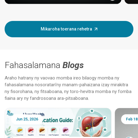
Mikaroha toerana rehetra
Fahasalamana
Blogs
Araho hatrany ny vaovao momba ireo bilaogy momba ny
fahasalamana nosoratan'ny manam-pahaizana izay mirakitra
ny fisorohana, ny fitsaboana, ny toro-hevitra momba ny fomba
fiaina ary ny fandrosoana ara-pitsaboana.
Jun 25, 2026
Feb 18