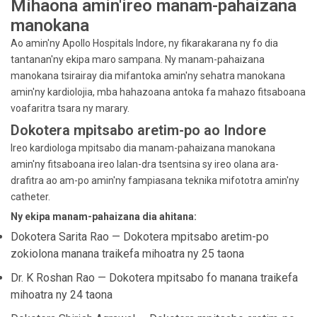
Mihaona amin'ireo manam-pahaizana
manokana
Ao amin'ny Apollo Hospitals Indore, ny fikarakarana ny fo dia
tantanan'ny ekipa maro sampana. Ny manam-pahaizana
manokana tsirairay dia mifantoka amin'ny sehatra manokana
amin'ny kardiolojia, mba hahazoana antoka fa mahazo fitsaboana
voafaritra tsara ny marary.
Dokotera mpitsabo aretim-po ao Indore
Ireo kardiologa mpitsabo dia manam-pahaizana manokana
amin'ny fitsaboana ireo lalan-dra tsentsina sy ireo olana ara-
drafitra ao am-po amin'ny fampiasana teknika mifototra amin'ny
catheter.
Ny ekipa manam-pahaizana dia ahitana:
Dokotera Sarita Rao — Dokotera mpitsabo aretim-po
zokiolona manana traikefa mihoatra ny 25 taona
Dr. K Roshan Rao — Dokotera mpitsabo fo manana traikefa
mihoatra ny 24 taona