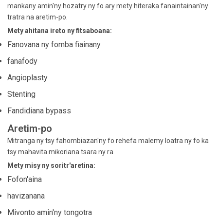
mankany amin'ny hozatry ny fo ary mety hiteraka fanaintainan'ny
tratra na aretim-po.
Mety ahitana ireto ny fitsaboana:
Fanovana ny fomba fiainany
fanafody
Angioplasty
Stenting
Fandidiana bypass
Aretim-po
Mitranga ny tsy fahombiazan'ny fo rehefa malemy loatra ny fo ka
tsy mahavita mikoriana tsara ny ra.
Mety misy ny soritr'aretina:
Fofon'aina
havizanana
Mivonto amin'ny tongotra