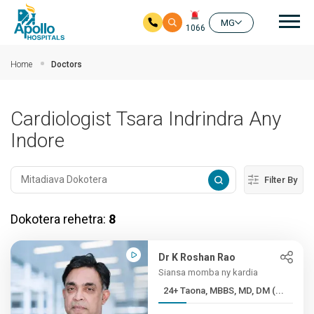
Mai
MG
1066
Ho any amin'ny fizarana lehibe votoaty
Home
Doctors
Cardiologist Tsara Indrindra Any
Indore
Filter By
Dokotera rehetra:
8
Dr K Roshan Rao
Siansa momba ny kardia
24+ Taona, MBBS, MD, DM (...