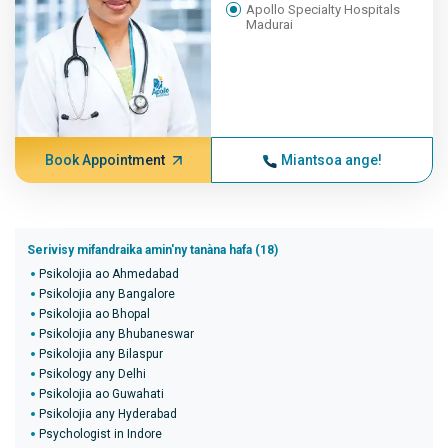
Apollo Specialty Hospitals
Madurai
Book Appointment
Miantsoa ange!
Serivisy mifandraika amin'ny tanàna hafa (18)
Psikolojia ao Ahmedabad
Psikolojia any Bangalore
Psikolojia ao Bhopal
Psikolojia any Bhubaneswar
Psikolojia any Bilaspur
Psikology any Delhi
Psikolojia ao Guwahati
Psikolojia any Hyderabad
Psychologist in Indore