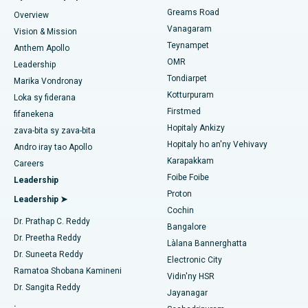
Greams Road
Overview
Hetsiky ny Gastrectomy
Hopitaly tsara indrindra ao Paschim Boragaon, Guwahati
Vanagaram
Mitadiava mpitsabo nify
Vision & Mission
Teynampet
Fandidiana Lasik
Anthem Apollo
Hopitaly tsara indrindra ao amin'ny PH Road, Chennai
OMR
Leadership
Rhinoplasty
Tondiarpet
Tadiavo ny Pediatrika
Foibe Fo Tsara Indrindra ao amin'ny Thousand Lights, Chennai
Marika Vondronay
Kotturpuram
Loka sy fiderana
Liposuction
Hopitaly tsara indrindra ao Jubilee Hills, Hyderabad
Firstmed
fifanekena
Hopitaly Ankizy
Coronary Angiogram
zava-bita sy zava-bita
Mitadiava mpitsabo hoditra
Hopitaly tsara indrindra ao Tondiarpet, Chennai
Hopitaly ho an'ny Vehivavy
Andro iray tao Apollo
Transcatheter Aortic Valve fanoloana
Karapakkam
Hopitaly tsara indrindra ao Kotturpuram, Chennai
Careers
Foibe Foibe
Leadership
Mitadiava mpitsabo urolojika
MitraClip Valve Repair
Hopitaly tsara indrindra ao amin'ny Kovai Road, Karur
Proton
Leadership ➤
Cochin
Fandidiana cardiac invasive kely indrindra
Hopitaly tsara indrindra ao Karapakkam, Chennai
Dr. Prathap C. Reddy
Bangalore
Mitadiava mpitsabo diabeta
Dr. Preetha Reddy
Catheter Ablation
Làlana Bannerghatta
Hopitaly tsara indrindra ao Arilova, Vizag
Dr. Suneeta Reddy
Electronic City
Fandidiana Fanarenana ACL
Ramatoa Shobana Kamineni
Hopitaly tsara indrindra ao amin'ny Lalana Kanpur, Lucknow
Vidin'ny HSR
Mitadiava Dokotera mpitsabo aretim-behivavy
Dr. Sangita Reddy
Jayanagar
Fanoloana ny soroka
Hopitaly tsara indrindra ao amin'ny Sector-26, Noida
.