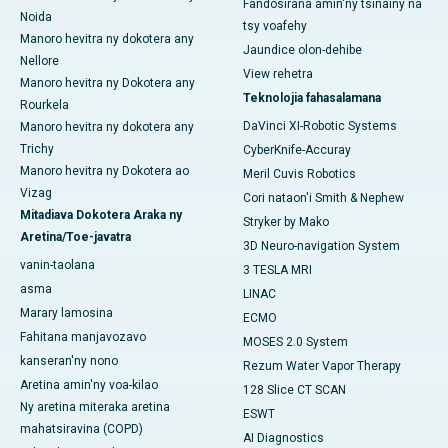
Fandosirana amin'ny tsinainy na
Noida
tsy voafehy
Manoro hevitra ny dokotera any
Jaundice olon-dehibe
Nellore
View rehetra
Manoro hevitra ny Dokotera any
Teknolojia fahasalamana
Rourkela
DaVinci XI-Robotic Systems
Manoro hevitra ny dokotera any
Trichy
CyberKnife-Accuray
Manoro hevitra ny Dokotera ao
Meril Cuvis Robotics
Vizag
Cori nataon'i Smith & Nephew
Mitadiava Dokotera Araka ny
Stryker by Mako
Aretina/Toe-javatra
3D Neuro-navigation System
vanin-taolana
3 TESLA MRI
asma
LINAC
Marary lamosina
ECMO
Fahitana manjavozavo
MOSES 2.0 System
kanseran'ny nono
Rezum Water Vapor Therapy
Aretina amin'ny voa-kilao
128 Slice CT SCAN
Ny aretina miteraka aretina
ESWT
mahatsiravina (COPD)
AI Diagnostics