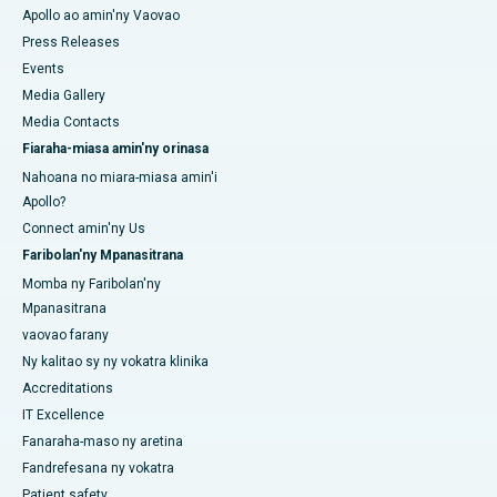
Apollo ao amin'ny Vaovao
Press Releases
Events
Media Gallery
Media Contacts
Fiaraha-miasa amin'ny orinasa
Nahoana no miara-miasa amin'i
Apollo?
Connect amin'ny Us
Faribolan'ny Mpanasitrana
Momba ny Faribolan'ny
Mpanasitrana
vaovao farany
Ny kalitao sy ny vokatra klinika
Accreditations
IT Excellence
Fanaraha-maso ny aretina
Fandrefesana ny vokatra
Patient safety