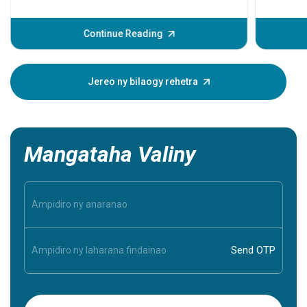
amin'ny 
raha tsy 
hitrangan
Continue Reading
famantara
aretim-po
dia afak
Jereo ny bilaogy rehetra
voaro, no
azy ireo.
Mangataha Valiny