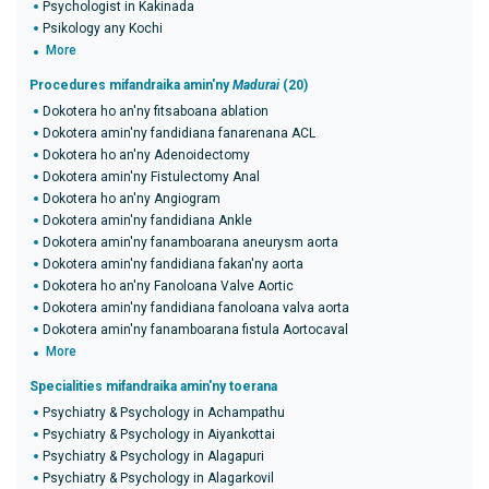
Psychologist in Kakinada
Psikology any Kochi
More
Procedures mifandraika amin'ny
Madurai
(20)
Dokotera ho an'ny fitsaboana ablation
Dokotera amin'ny fandidiana fanarenana ACL
Dokotera ho an'ny Adenoidectomy
Dokotera amin'ny Fistulectomy Anal
Dokotera ho an'ny Angiogram
Dokotera amin'ny fandidiana Ankle
Dokotera amin'ny fanamboarana aneurysm aorta
Dokotera amin'ny fandidiana fakan'ny aorta
Dokotera ho an'ny Fanoloana Valve Aortic
Dokotera amin'ny fandidiana fanoloana valva aorta
Dokotera amin'ny fanamboarana fistula Aortocaval
More
Specialities mifandraika amin'ny toerana
Psychiatry & Psychology in Achampathu
Psychiatry & Psychology in Aiyankottai
Psychiatry & Psychology in Alagapuri
Psychiatry & Psychology in Alagarkovil