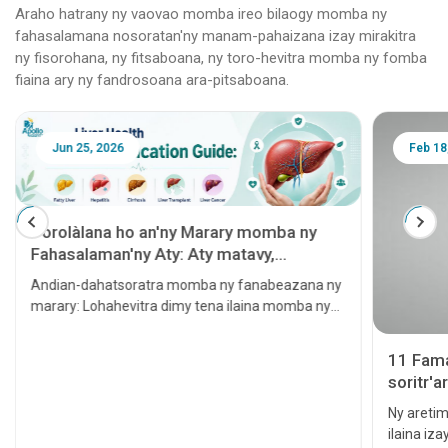
Araho hatrany ny vaovao momba ireo bilaogy momba ny
fahasalamana nosoratan'ny manam-pahaizana izay mirakitra
ny fisorohana, ny fitsaboana, ny toro-hevitra momba ny fomba
fiaina ary ny fandrosoana ara-pitsaboana.
Jun 25, 2026
Feb 18
Torolàlana ho an'ny Marary momba ny
Fahasalaman'ny Aty: Aty matavy,
Hepatita, Sirôzy, Famindrana Aty ary
Andian-dahatsoratra momba ny fanabeazana ny
Homamiadan'ny Aty
marary: Lohahevitra dimy tena ilaina momba ny
fahasalaman'ny aty
11 Fama
soritr'a
horaisin
Ny aretim
ilaina iz