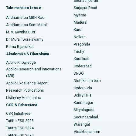
Seshadripuram
Ablation Endometrial
Tale mahaleo tena ➤
Sarjapur Road
Hopitaly tsara indrindra ao Gandhinagar, Ahmedabad
Mitadiava Dokotera Jeneraly
Mysore
Andriamatoa MBN Rao
Embolization ny lalan-dra
Hopitaly tsara indrindra ao Aragonda, Andhra Pradesh
Madurai
Andriamatoa Som Mittal
Karur
Cystectomy ovarian
M. V. Kavitha Dutt
Hopitaly tsara indrindra ao amin'ny Bannerghatta Road,
Mitadiava Psikology
Nellore
Bangalore
Dr. Murali Doraiswamy
Fandidiana homamiadana amin'ny nono
Aragonda
Rama Bijapurkar
Hopitaly tsara indrindra ao amin'ny Unit-15, Bhubaneswar
Trichy
Akademika & Fikarohana
Brachytherapy
Mitadiava mpandidy ankapobeny
Karaikudi
Apollo Knowledge
Hopitaly tsara indrindra ao amin'ny Seepat Road, Bilaspur
Hyderabad
Colonoscopy
Apollo Research and Innovations
DRDO
Hopitaly tsara indrindra ao Ellisbridge, Ahmedabad
(ARI)
Polypectomy
Distrika ara-bola
Apollo Excellence Report
Hopitaly tsara indrindra ao New Delhi
Hyderguda
Research Publications
Fampiroboroboana ny ati-doha
Jobily Hills
Lisitry ny Voninahitra
Hopitaly tsara indrindra ao amin'ny DRDO, Hyderabad
Karimnagar
Dialyse peritoneal
CSR & Faharetana
Miryalaguda
Hopitaly tsara indrindra ao amin'ny GS Road, Guwahati
CSR Initiatives
Biopsy voa
Secunderabad
Tatitra ESG 2025
Hopitaly tsara indrindra ao Hyderguda, Hyderabad
Warangal
Parathyroidectomy
Tatitra ESG 2024
Visakhapatnam
Tatitra ESG 2023