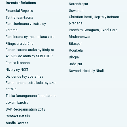
Investor Relations
Narendrapur
Hopitaly tsara indrindra ao amin'ny Arera Colony, Bhopal
Financial Reports
Guwahati
Christian Basti, Hopitaly Iraisam-
Tatitra isan-taona
Hopitaly tsara indrindra any Jayanagar, Bangalore
pirenena
Fampisehoana vokatra sy
karama
Paschim Boragaon, Excel Care
Hopitaly tsara indrindra ao KK Nagar, Madurai
Fanolorana ny mpampiasa vola
Bhubaneswar
Hopitaly tsara indrindra any Ramji Nagar, Nellore
Filings ara-dalàna
Bilaspur
Fanambarana araka ny fitsipika
Rourkela
Hopitaly tsara indrindra ao amin'ny Sector-19, Rourkela
46 & 62 ao amin'ny SEBI LODR
Bhopal
Fomba fitanana
Jabalpur
Hopitaly tsara indrindra ao Swargate, Pune
Nivory ny NCLT
Navsari, Hopitaly Nirali
Hopitaly homamiadan'ny vehivavy tsara indrindra any Delhi
Dividends tsy voatanisa
Atsimo
Fametrahana petra-bola tsy azo
antoka
Tetika fananganana fitambarana
dokam-barotra
SAP Reorganisation 2018
Contact Details
Media Center