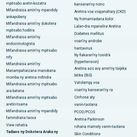
mpitsabo aretin-kozatra
kanseran'ny nono
Mifandraisa amin'ny mpandidy
Aretina voa voajanahary (CKD)
ankapobeny
Ny homamiadana kolor
Mifandraisa amin'ny dokotera
Lalan-dra mpanelira Aretina
mpitsabo hoditra
Diabetes mellitus
Mifandraisa amin'ny
voan'ny androbe
endocrinologista
hantavirus
Mifandraisa amin'ny mpitsabo
Ny fiakaran'ny tosidrà
nify
(hypertension)
Mifandraisa amin'ny
Aretina azo avy amin'ny tsipika
Manampahaizana manokana
bitika (IBS)
momba ny aretina mifindra
Vatolampy voa
Mifandraisa amin'ny mpitsabo
voan'ny kanseran'ny ra
ara-batana
Cirrhose aty
Mifandraisa amin'ny mpitsabo
aretin-tsaina
vanin-taolana
Mifandraisa amin'ny mpandidy
PCOD/PCOS
famindrana taova
Aretina Parkinson
View rehetra
rohana mamely vanin-taolana
Tadiavo ny Dokotera Araka ny
Skin Conditions