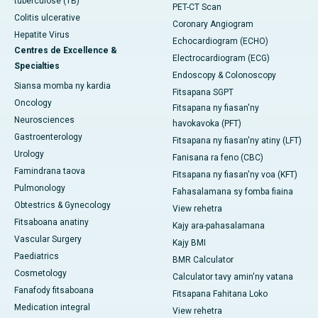
tuberculose (TB)
PET-CT Scan
Colitis ulcerative
Coronary Angiogram
Hepatite Virus
Echocardiogram (ECHO)
Centres de Excellence &
Electrocardiogram (ECG)
Specialties
Endoscopy & Colonoscopy
Siansa momba ny kardia
Fitsapana SGPT
Oncology
Fitsapana ny fiasan'ny
Neurosciences
havokavoka (PFT)
Gastroenterology
Fitsapana ny fiasan'ny atiny (LFT)
Urology
Fanisana ra feno (CBC)
Famindrana taova
Fitsapana ny fiasan'ny voa (KFT)
Pulmonology
Fahasalamana sy fomba fiaina
Obtestrics & Gynecology
View rehetra
Fitsaboana anatiny
Kajy ara-pahasalamana
Vascular Surgery
Kajy BMI
Paediatrics
BMR Calculator
Cosmetology
Calculator tavy amin'ny vatana
Fanafody fitsaboana
Fitsapana Fahitana Loko
Medication integral
View rehetra