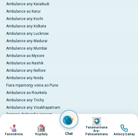
Ambulance any Karaikudi
Ambulance ao Karur
Ambulance any Kochi
Ambulance any Kolkata
Ambulance any Lucknow
Ambulance any Madurai
Ambulance any Mumbai
Ambulance ao Mysore
Ambulance ao Nashik
Ambulance any Nellore
Ambulance any Noida
Fiara mpamonjy voina ao Pune
Ambulance ao Rourkela
Ambulance any Trichy
Ambulance any Visakhapatnam
Sampan-draharaha iraisam-
Image
pirenena momba ny marary
Image
Image
Image
Fanamarinana
Mandoa an-tserasera
Ara-
Chat
Fanendrena
Hopitaly
Pahasalamana
Antsoy Izahay