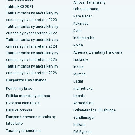
Hopitaly tsara indrindra ao Vijay Nagar, Indore
Arilova, Tanànan'ny
Cytoreductive fandidiana
Tatitra ESG 2021
Fahasalamana
Hopitaly tsara indrindra ao amin'ny Suryaraopeta Main Road,
Tatitra momba ny andraikitry ny
Fanoloana lohalika manontolo seramika
Ram Nagar
Kakinada
orinasa sy ny faharetana 2023
Kakinada
Tatitra momba ny andraikitry ny
ERCP
Hopitaly tsara indrindra ao amin'ny Canal Circular Road, Kolkata
Delhi
orinasa sy ny faharetana 2022
Indraprastha
Tatitra momba ny andraikitry ny
Hopitaly tsara indrindra ao amin'ny CBD Belapur, Navi Mumbai
Noida
orinasa sy ny faharetana 2024
Athenaa, Zanatany Fiarovana
Tatitra momba ny andraikitry ny
Hopitaly tsara indrindra ao Panchavati, Nashik
orinasa sy ny faharetana 2025
Lucknow
Hopitaly tsara indrindra ao Secunderabad, Hyderabad
Tatitra momba ny andraikitry ny
Indore
orinasa sy ny faharetana 2026
Mumbai
Hopitaly tsara indrindra any Seshadripuram, Bangalore
Corporate Governance
Dadar
Komitin’ny birao
mametraka
Hopitaly tsara indrindra ao Waltair Main Road, Visakhapatnam
Politika momba ny orinasa
Nashik
Hopitaly tsara indrindra ao amin'ny lalana Subhash Nagar,
Fivoriana isan-taona
Ahmedabad
Karimnagar
Hetsika orinasa
Foiben-tanàna, Ellisbridge
Fampandrenesana momba ny
Gandhinagar
Hopitaly tsara indrindra any Managari, Karaikudi
latsa-bato
Kolkata
Taratasy fanendrena
Hopitaly tsara indrindra ao Arepally, Warangal
EM Bypass