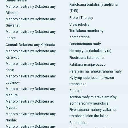
Bhubaneswar
Fanoloana tontalin'ny andilana
Manoro hevitra ny Dokotera any
(THR)
Bilaspur
Proton Therapy
Manoro hevitra ny Dokotera any
View rehetra
Guwahati
Torolàlana momba ny
Manoro hevitra ny Dokotera any
soritr'aretina
Indore
Fanaintainana mafy
Consult Dokotera any Kakinada
Hemoptysis (kohaka ny ra)
Manoro hevitra ny Dokotera any
Karaikudi
Fisotroana tafahoatra
Manoro hevitra ny Dokotera any
Fahitana manjavozavo
Karur
Paralysis na fahaketrahana mafy
Manoro hevitra ny Dokotera any
Ny lymphadenopathie vozon-
Lucknow
tranonjaza
Manoro hevitra ny Dokotera any
Esoforia
Madurai
Aretina mafy miaraka amin'ny
Manoro hevitra ny Dokotera ao
soritr'aretin'ny neurolojia
Mysore
Fivontosana mahery vaika na
Manoro hevitra ny Dokotera any
trombose lalan-drà lalina
Nashik
Blue sclera
Manoro hevitra ny Dokotera any