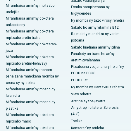
Sakafo voalanjalanja
Mifandraisa amin'ny mpitsabo
Fomba hampihenana ny
urolojika
triglycerides
Mifandraisa amin'ny dokotera
Ny momba ny tazo virosy rehetra
ankapobeny
Sakafo ho an'ny vitamina B12
Mifandraisa amin'ny dokotera
Ra mainty mandritra ny vanim-
mpitsabo aretin-tratra
potoana
Mifandraisa amin'ny dokoteran-
Sakafo hiadiana amin'ny pilina
jaza
Fanafody an-trano ho an'ny
Mifandraisa amin'ny dokotera
aretim-pivalanana
mpitsabo aretim-behivavy
Fitsaboana voajanahary ho an'ny
Mifandraisa amin'ny manam-
PCOD na PCOS
pahaizana manokana momba ny
PCOD Diet
orona sy ny sofina
Ny momba ny Hantavirus rehetra
Mifandraisa amin'ny mpandidy
View rehetra
lalan-dra
Aretina sy toe-javatra
Mifandraisa amin'ny mpandidy
Amyotrophic lateral Sclerosis
plastika
(ALS)
Mifandraisa amin'ny dokotera
Tsolika
mpitsabo maso
Mifandraisa amin'ny dokotera
Kanseran'ny atidoha