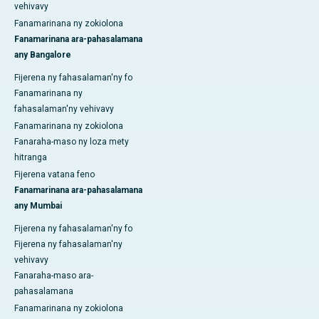
vehivavy
Fanamarinana ny zokiolona
Fanamarinana ara-pahasalamana
any Bangalore
Fijerena ny fahasalaman'ny fo
Fanamarinana ny
fahasalaman'ny vehivavy
Fanamarinana ny zokiolona
Fanaraha-maso ny loza mety
hitranga
Fijerena vatana feno
Fanamarinana ara-pahasalamana
any Mumbai
Fijerena ny fahasalaman'ny fo
Fijerena ny fahasalaman'ny
vehivavy
Fanaraha-maso ara-
pahasalamana
Fanamarinana ny zokiolona