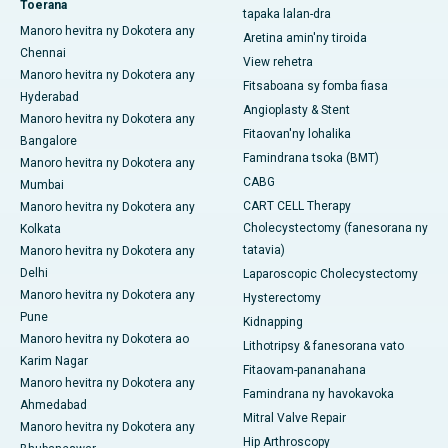
Toerana
tapaka lalan-dra
Manoro hevitra ny Dokotera any
Aretina amin'ny tiroida
Chennai
View rehetra
Manoro hevitra ny Dokotera any
Fitsaboana sy fomba fiasa
Hyderabad
Angioplasty & Stent
Manoro hevitra ny Dokotera any
Fitaovan'ny lohalika
Bangalore
Famindrana tsoka (BMT)
Manoro hevitra ny Dokotera any
CABG
Mumbai
CART CELL Therapy
Manoro hevitra ny Dokotera any
Cholecystectomy (fanesorana ny
Kolkata
tatavia)
Manoro hevitra ny Dokotera any
Delhi
Laparoscopic Cholecystectomy
Manoro hevitra ny Dokotera any
Hysterectomy
Pune
Kidnapping
Manoro hevitra ny Dokotera ao
Lithotripsy & fanesorana vato
Karim Nagar
Fitaovam-pananahana
Manoro hevitra ny Dokotera any
Famindrana ny havokavoka
Ahmedabad
Mitral Valve Repair
Manoro hevitra ny Dokotera any
Hip Arthroscopy