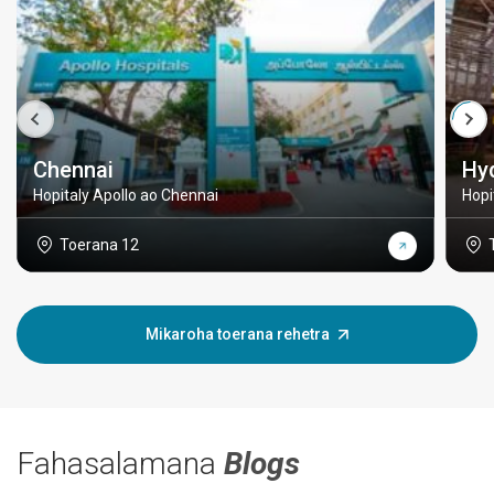
Chennai
Hy
Hopitaly Apollo ao Chennai
Hopi
Toerana 12
Mikaroha toerana rehetra
Fahasalamana
Blogs