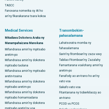
TASCC
Fanovana nomerika sy AI ho
an'ny fikarakarana tsara kokoa
Medical Services
Tranombokim-
pahasalamana
Mitadiava Dokotera Araka ny
Lahatsoratra momba ny
Manampahaizana Manokana
fahasalamana
Mifandraisa amin'ny mpitsabo
Sarin'ny fitomboan'ny zaza vavy
aretim-po
Tabilao Fitomboan'ny Zazalahy
Mifandraisa amin'ny dokotera
Famantarana voalohany amin'ny
mpitsabo taolana
aretim-po
Mifandraisa amin'ny mpitsabo
Fanafody ao an-trano ho an'ny
aretin-tsaina
vato voa
Mifandraisa amin'ny dokotera
mpitsabo aretim-po
Sakafo vato voa
Mifandraisa amin'ny dokotera
Fitantanana ny tioberkilaozy ao
mpitsabo homamiadana
an-trano
Mifandraisa amin'ny dokotera
PCOD vs PCOS
mpitsabo aretin'ny voa