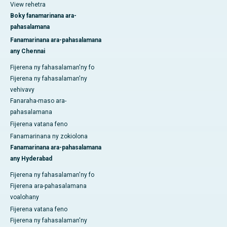
View rehetra
Boky fanamarinana ara-
pahasalamana
Fanamarinana ara-pahasalamana
any Chennai
Fijerena ny fahasalaman'ny fo
Fijerena ny fahasalaman'ny
vehivavy
Fanaraha-maso ara-
pahasalamana
Fijerena vatana feno
Fanamarinana ny zokiolona
Fanamarinana ara-pahasalamana
any Hyderabad
Fijerena ny fahasalaman'ny fo
Fijerena ara-pahasalamana
voalohany
Fijerena vatana feno
Fijerena ny fahasalaman'ny