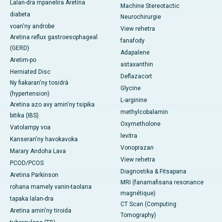
Lalan-dra mpanelira Aretina
Machine Stereotactic
diabeta
Neurochirurgie
voan'ny androbe
View rehetra
Aretina reflux gastroesophageal
fanafody
(GERD)
Adapalene
Aretim-po
astaxanthin
Herniated Disc
Deflazacort
Ny fiakaran'ny tosidrà
Glycine
(hypertension)
L-arginine
Aretina azo avy amin'ny tsipika
methylcobalamin
bitika (IBS)
Oxymetholone
Vatolampy voa
levitra
Kanseran'ny havokavoka
Vonoprazan
Marary Andoha Lava
View rehetra
PCOD/PCOS
Diagnostika & Fitsapana
Aretina Parkinson
MRI (fanamafisana resonance
rohana mamely vanin-taolana
magnétique)
tapaka lalan-dra
CT Scan (Computing
Aretina amin'ny tiroida
Tomography)