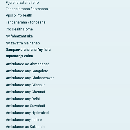
Fijerena vatana feno
Fahasalamana fisorohana -
Apollo ProHealth
Fandaharana / fonosana
Pro Health Home
Ny fahaizantsika
Ny zavatra niainanao
Sampan-draharahan'ny fiara
mpamonjy voina
Ambulance ao Ahmedabad
Ambulance any Bangalore
Ambulance any Bhubaneswar
Ambulance any Bilaspur
Ambulance any Chennai
Ambulance any Delhi
Ambulance ao Guwahati
Ambulance any Hyderabad
Ambulance any Indore
Ambulance ao Kakinada