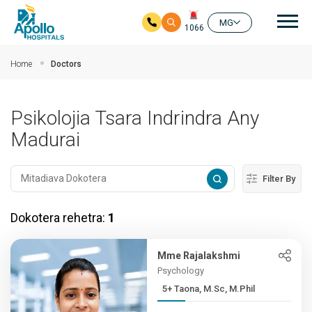
Mai
MG
1066
Ho any amin'ny fizarana lehibe votoaty
Home
Doctors
Psikolojia Tsara Indrindra Any
Madurai
Filter By
Dokotera rehetra:
1
Mme Rajalakshmi
Psychology
5+ Taona, M.Sc, M.Phil