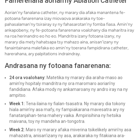
Famerenana aorian'ny Ablation Catheter
Aorian'ny fanalana catheter, ny marary dia afaka manantena fe-
potoana fanarenana izay miovaova arakaraka ny toe-
pahasalaman'ny tsirairay sy ny fahasarotan'ny fomba fiasa. Amin'ny
ankapobeny, ny fe-potoana fanarenana voalohany dia maharitra iray
na roa herinandro eo ho eo. Mandritra izany fotoana izany, ny
marary dia mety hahatsapa tsy mahazo aina, anisan'izany ny
fanaintainana malefaka eo amin'ny toerana fampidirana catheter,
harerahana, ary palpitations indraindray.
Andrasana ny fotoana fanarenana:
24 ora voalohany:
Matetika ny marary dia araha-maso ao
amin'ny hopitaly mandritra ny ora maromaro aorian'ny
fandidiana. Afaka mody ny ankamaroany ny andro iray na ny
ampitso.
Week 1:
Tena ilaina ny fialan-tsasatra. Ny marary dia tokony
hiala amin'ny asa mafy, ny fampiakarana mavesatra ary ny
fanatanjahan-tena mahery vaika. Ampirisihina ny hetsika
maivana, toy ny mandeha an-tongotra.
Week 2:
Maro ny marary afaka miverina tsikelikely amin'ny asa
mahazatra, anisan'izany ny asa, arakaraka ny fitakiana ara-