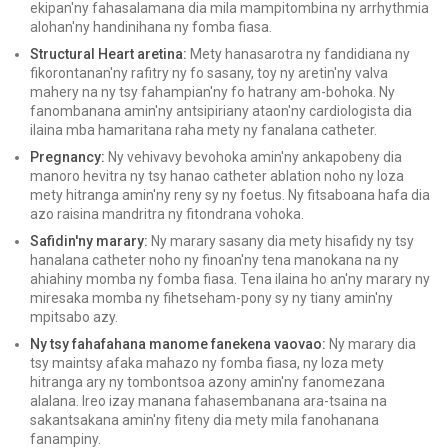
ekipan'ny fahasalamana dia mila mampitombina ny arrhythmia
alohan'ny handinihana ny fomba fiasa.
Structural Heart aretina:
Mety hanasarotra ny fandidiana ny
fikorontanan'ny rafitry ny fo sasany, toy ny aretin'ny valva
mahery na ny tsy fahampian'ny fo hatrany am-bohoka. Ny
fanombanana amin'ny antsipiriany ataon'ny cardiologista dia
ilaina mba hamaritana raha mety ny fanalana catheter.
Pregnancy:
Ny vehivavy bevohoka amin'ny ankapobeny dia
manoro hevitra ny tsy hanao catheter ablation noho ny loza
mety hitranga amin'ny reny sy ny foetus. Ny fitsaboana hafa dia
azo raisina mandritra ny fitondrana vohoka.
Safidin'ny marary:
Ny marary sasany dia mety hisafidy ny tsy
hanalana catheter noho ny finoan'ny tena manokana na ny
ahiahiny momba ny fomba fiasa. Tena ilaina ho an'ny marary ny
miresaka momba ny fihetseham-pony sy ny tiany amin'ny
mpitsabo azy.
Ny tsy fahafahana manome fanekena vaovao:
Ny marary dia
tsy maintsy afaka mahazo ny fomba fiasa, ny loza mety
hitranga ary ny tombontsoa azony amin'ny fanomezana
alalana. Ireo izay manana fahasembanana ara-tsaina na
sakantsakana amin'ny fiteny dia mety mila fanohanana
fanampiny.