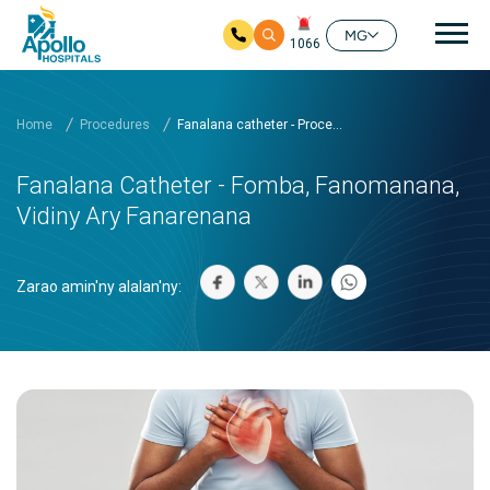
Mai
MG
1066
Ho any amin'ny fizarana lehibe votoaty
Home
Procedures
Fanalana catheter - Proce...
Fanalana Catheter - Fomba, Fanomanana,
Vidiny Ary Fanarenana
Zarao amin'ny alalan'ny: