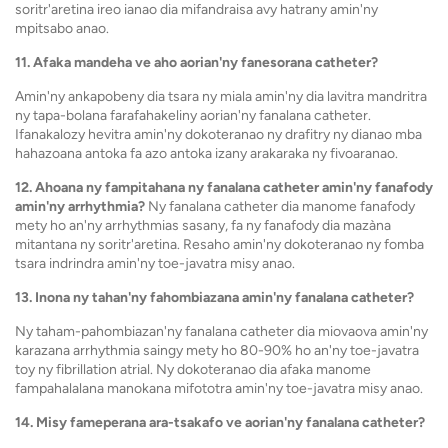
soritr'aretina ireo ianao dia mifandraisa avy hatrany amin'ny
mpitsabo anao.
11. Afaka mandeha ve aho aorian'ny fanesorana catheter?
Amin'ny ankapobeny dia tsara ny miala amin'ny dia lavitra mandritra
ny tapa-bolana farafahakeliny aorian'ny fanalana catheter.
Ifanakalozy hevitra amin'ny dokoteranao ny drafitry ny dianao mba
hahazoana antoka fa azo antoka izany arakaraka ny fivoaranao.
12. Ahoana ny fampitahana ny fanalana catheter amin'ny fanafody
amin'ny arrhythmia?
Ny fanalana catheter dia manome fanafody
mety ho an'ny arrhythmias sasany, fa ny fanafody dia mazàna
mitantana ny soritr'aretina. Resaho amin'ny dokoteranao ny fomba
tsara indrindra amin'ny toe-javatra misy anao.
13. Inona ny tahan'ny fahombiazana amin'ny fanalana catheter?
Ny taham-pahombiazan'ny fanalana catheter dia miovaova amin'ny
karazana arrhythmia saingy mety ho 80-90% ho an'ny toe-javatra
toy ny fibrillation atrial. Ny dokoteranao dia afaka manome
fampahalalana manokana mifototra amin'ny toe-javatra misy anao.
14. Misy fameperana ara-tsakafo ve aorian'ny fanalana catheter?