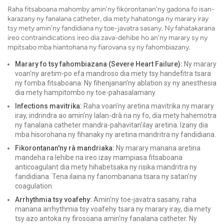
Raha fitsaboana mahomby amin'ny fikorontanan'ny gadona fo isan-
karazany ny fanalana catheter, dia mety hahatonga ny marary iray
tsy mety amin'ny fandidiana ny toe-javatra sasany. Ny fahatakarana
ireo contraindications ireo dia zava-dehibe ho an'ny marary sy ny
mpitsabo mba hiantohana ny fiarovana sy ny fahombiazany.
Marary fo tsy fahombiazana (Severe Heart Failure):
Ny marary
voan'ny aretim-po efa mandroso dia mety tsy handefitra tsara
ny fomba fitsaboana. Ny fihenjanan'ny ablation sy ny anesthesia
dia mety hampitombo ny toe-pahasalamany.
Infections mavitrika:
Raha voan'ny aretina mavitrika ny marary
iray, indrindra ao amin'ny lalan-drà na ny fo, dia mety hahemotra
ny fanalana catheter mandra-pahavitan'ilay aretina. Izany dia
mba hisorohana ny fihanaky ny aretina mandritra ny fandidiana.
Fikorontanan'ny rà mandriaka:
Ny marary manana aretina
mandeha ra lehibe na ireo izay mampiasa fitsaboana
anticoagulant dia mety hihabetsaka ny risika mandritra ny
fandidiana. Tena ilaina ny fanombanana tsara ny satan'ny
coagulation.
Arrhythmia tsy voafehy:
Amin'ny toe-javatra sasany, raha
manana arrhythmia tsy voafehy tsara ny marary iray, dia mety
tsy azo antoka ny firosoana amin'ny fanalana catheter. Ny