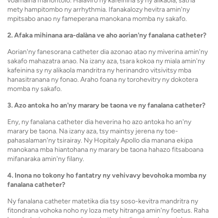
voamaina manontolo. Halaviro ny kafeinina sy ny alikaola, satria
mety hampitombo ny arrhythmia. Ifanakalozy hevitra amin'ny
mpitsabo anao ny fameperana manokana momba ny sakafo.
2. Afaka mihinana ara-dalàna ve aho aorian'ny fanalana catheter?
Aorian'ny fanesorana catheter dia azonao atao ny miverina amin'ny
sakafo mahazatra anao. Na izany aza, tsara kokoa ny miala amin'ny
kafeinina sy ny alikaola mandritra ny herinandro vitsivitsy mba
hanasitranana ny fonao. Araho foana ny torohevitry ny dokotera
momba ny sakafo.
3. Azo antoka ho an'ny marary be taona ve ny fanalana catheter?
Eny, ny fanalana catheter dia heverina ho azo antoka ho an'ny
marary be taona. Na izany aza, tsy maintsy jerena ny toe-
pahasalaman'ny tsirairay. Ny Hopitaly Apollo dia manana ekipa
manokana mba hiantohana ny marary be taona hahazo fitsaboana
mifanaraka amin'ny filany.
4. Inona no tokony ho fantatry ny vehivavy bevohoka momba ny
fanalana catheter?
Ny fanalana catheter matetika dia tsy soso-kevitra mandritra ny
fitondrana vohoka noho ny loza mety hitranga amin'ny foetus. Raha