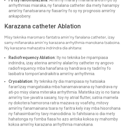
Fo tsy fahombiazana:
Amin'ny marary manana aretim-po sy
arrhythmias miaraka, ny fanalana catheter dia mety hanampy
amin'ny fanatsarana ny fiasan'ny fo sy ny prognosis amin'ny
ankapobeny.
Karazana catheter Ablation
Misy teknika maromaro fantatra amin'ny fanalana catheter, izay
samy mifanaraka amin'ny karazana arrhythmia manokana tsaboina.
Ny karazana mahazatra indrindra dia ahitana:
Radiofrequency Ablation:
Ity no teknika be mpampiasa
indrindra, izay aterina amin'ny alalan'ny catheter ny angovo
radiofrequency mba hanafana sy handrava ny tadin'ny fo
lasibatra tompon'andraikitra amin'ny arrhythmia.
Cryoablation:
Ity teknika ity dia mampiasa ny hatsiaka
faran'izay mangatsiaka mba hanamaivanana sy handrava ny
ati-po misy olana miteraka arrhythmia. Matetika izy io no tiana
amin'ny toe-javatra sasany, toy ny atrial flutter, satria mamela
ny dokotera hamorona ratra mazava sy voafehy, mitovy
amin'ny fanamainana tsara ny faritra kely iray mba hisorohana
ny fahasimban'ny tavy manodidina. Io fahitsiana io dia mety
hahatonga ny fomba fiasa ho azo antoka kokoa sy mahomby
kokoa amin'ny karazana arrhythmia manokana.