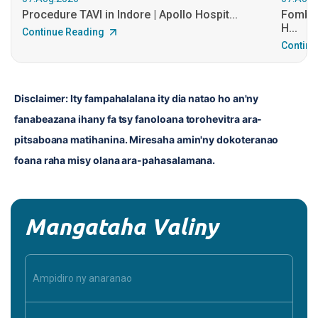
Procedure TAVI in Indore | Apollo Hospit...
Fomba f
H...
Continue Reading
Continu
Disclaimer: Ity fampahalalana ity dia natao ho an'ny 
fanabeazana ihany fa tsy fanoloana torohevitra ara-
pitsaboana matihanina. Miresaha amin'ny dokoteranao 
foana raha misy olana ara-pahasalamana.
Mangataha Valiny