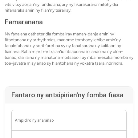
vitsivitsy aorian'ny fandidiana, ary ny fikarakarana mitohy dia
hifanaraka amin'ny filan'ny tsirairay.
Famaranana
Ny fanalana catheter dia fomba iray manan-danja amin'ny
fitantanana ny arrhythmias, manome tombony lehibe amin'ny
fanalefahana ny soritr'aretina sy ny fanatsarana ny kalitaon'ny
fiainana. Raha mieritreritra an'io fitsaboana io ianao na ny olon-
tianao, dia ilaina ny manatona mpitsabo iray mba hiresaka momba ny
toe-javatra misy anao sy hiantohana ny vokatra tsara indrindra.
Fantaro ny antsipirian'ny fomba fiasa