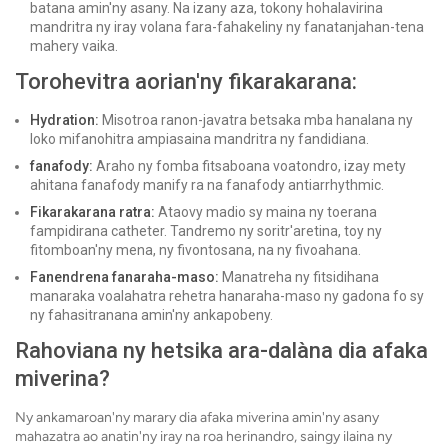
batana amin'ny asany. Na izany aza, tokony hohalavirina
mandritra ny iray volana fara-fahakeliny ny fanatanjahan-tena
mahery vaika.
Torohevitra aorian'ny fikarakarana:
Hydration:
Misotroa ranon-javatra betsaka mba hanalana ny
loko mifanohitra ampiasaina mandritra ny fandidiana.
fanafody:
Araho ny fomba fitsaboana voatondro, izay mety
ahitana fanafody manify ra na fanafody antiarrhythmic.
Fikarakarana ratra:
Ataovy madio sy maina ny toerana
fampidirana catheter. Tandremo ny soritr'aretina, toy ny
fitomboan'ny mena, ny fivontosana, na ny fivoahana.
Fanendrena fanaraha-maso:
Manatreha ny fitsidihana
manaraka voalahatra rehetra hanaraha-maso ny gadona fo sy
ny fahasitranana amin'ny ankapobeny.
Rahoviana ny hetsika ara-dalàna dia afaka
miverina?
Ny ankamaroan'ny marary dia afaka miverina amin'ny asany
mahazatra ao anatin'ny iray na roa herinandro, saingy ilaina ny