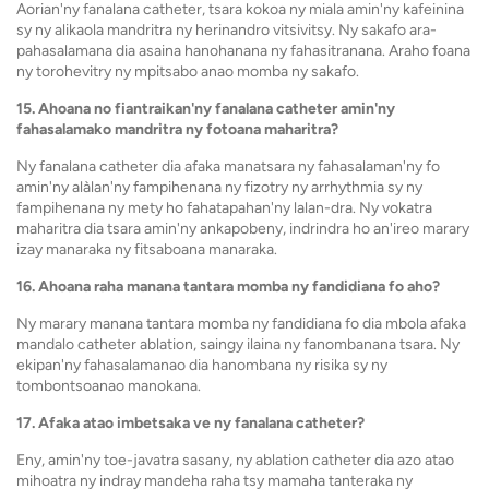
Aorian'ny fanalana catheter, tsara kokoa ny miala amin'ny kafeinina
sy ny alikaola mandritra ny herinandro vitsivitsy. Ny sakafo ara-
pahasalamana dia asaina hanohanana ny fahasitranana. Araho foana
ny torohevitry ny mpitsabo anao momba ny sakafo.
15. Ahoana no fiantraikan'ny fanalana catheter amin'ny
fahasalamako mandritra ny fotoana maharitra?
Ny fanalana catheter dia afaka manatsara ny fahasalaman'ny fo
amin'ny alàlan'ny fampihenana ny fizotry ny arrhythmia sy ny
fampihenana ny mety ho fahatapahan'ny lalan-dra. Ny vokatra
maharitra dia tsara amin'ny ankapobeny, indrindra ho an'ireo marary
izay manaraka ny fitsaboana manaraka.
16. Ahoana raha manana tantara momba ny fandidiana fo aho?
Ny marary manana tantara momba ny fandidiana fo dia mbola afaka
mandalo catheter ablation, saingy ilaina ny fanombanana tsara. Ny
ekipan'ny fahasalamanao dia hanombana ny risika sy ny
tombontsoanao manokana.
17. Afaka atao imbetsaka ve ny fanalana catheter?
Eny, amin'ny toe-javatra sasany, ny ablation catheter dia azo atao
mihoatra ny indray mandeha raha tsy mamaha tanteraka ny