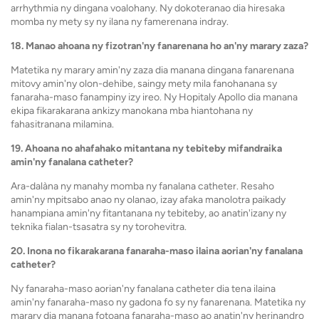
arrhythmia ny dingana voalohany. Ny dokoteranao dia hiresaka
momba ny mety sy ny ilana ny famerenana indray.
18. Manao ahoana ny fizotran'ny fanarenana ho an'ny marary zaza?
Matetika ny marary amin'ny zaza dia manana dingana fanarenana
mitovy amin'ny olon-dehibe, saingy mety mila fanohanana sy
fanaraha-maso fanampiny izy ireo. Ny Hopitaly Apollo dia manana
ekipa fikarakarana ankizy manokana mba hiantohana ny
fahasitranana milamina.
19. Ahoana no ahafahako mitantana ny tebiteby mifandraika
amin'ny fanalana catheter?
Ara-dalàna ny manahy momba ny fanalana catheter. Resaho
amin'ny mpitsabo anao ny olanao, izay afaka manolotra paikady
hanampiana amin'ny fitantanana ny tebiteby, ao anatin'izany ny
teknika fialan-tsasatra sy ny torohevitra.
20. Inona no fikarakarana fanaraha-maso ilaina aorian'ny fanalana
catheter?
Ny fanaraha-maso aorian'ny fanalana catheter dia tena ilaina
amin'ny fanaraha-maso ny gadona fo sy ny fanarenana. Matetika ny
marary dia manana fotoana fanaraha-maso ao anatin'ny herinandro