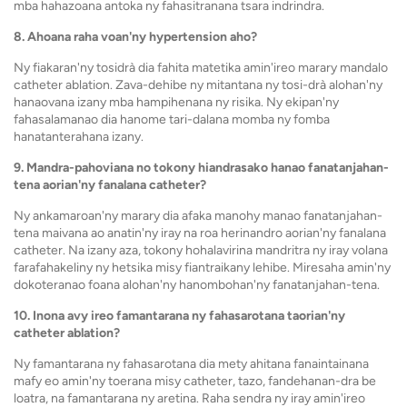
mba hahazoana antoka ny fahasitranana tsara indrindra.
8. Ahoana raha voan'ny hypertension aho?
Ny fiakaran'ny tosidrà dia fahita matetika amin'ireo marary mandalo
catheter ablation. Zava-dehibe ny mitantana ny tosi-drà alohan'ny
hanaovana izany mba hampihenana ny risika. Ny ekipan'ny
fahasalamanao dia hanome tari-dalana momba ny fomba
hanatanterahana izany.
9. Mandra-pahoviana no tokony hiandrasako hanao fanatanjahan-
tena aorian'ny fanalana catheter?
Ny ankamaroan'ny marary dia afaka manohy manao fanatanjahan-
tena maivana ao anatin'ny iray na roa herinandro aorian'ny fanalana
catheter. Na izany aza, tokony hohalavirina mandritra ny iray volana
farafahakeliny ny hetsika misy fiantraikany lehibe. Miresaha amin'ny
dokoteranao foana alohan'ny hanombohan'ny fanatanjahan-tena.
10. Inona avy ireo famantarana ny fahasarotana taorian'ny
catheter ablation?
Ny famantarana ny fahasarotana dia mety ahitana fanaintainana
mafy eo amin'ny toerana misy catheter, tazo, fandehanan-dra be
loatra, na famantarana ny aretina. Raha sendra ny iray amin'ireo