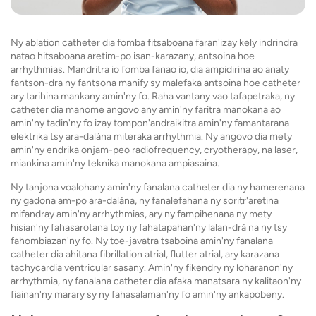
Ny ablation catheter dia fomba fitsaboana faran'izay kely indrindra
natao hitsaboana aretim-po isan-karazany, antsoina hoe
arrhythmias. Mandritra io fomba fanao io, dia ampidirina ao anaty
fantson-dra ny fantsona manify sy malefaka antsoina hoe catheter
ary tarihina mankany amin'ny fo. Raha vantany vao tafapetraka, ny
catheter dia manome angovo any amin'ny faritra manokana ao
amin'ny tadin'ny fo izay tompon'andraikitra amin'ny famantarana
elektrika tsy ara-dalàna miteraka arrhythmia. Ny angovo dia mety
amin'ny endrika onjam-peo radiofrequency, cryotherapy, na laser,
miankina amin'ny teknika manokana ampiasaina.
Ny tanjona voalohany amin'ny fanalana catheter dia ny hamerenana
ny gadona am-po ara-dalàna, ny fanalefahana ny soritr'aretina
mifandray amin'ny arrhythmias, ary ny fampihenana ny mety
hisian'ny fahasarotana toy ny fahatapahan'ny lalan-drà na ny tsy
fahombiazan'ny fo. Ny toe-javatra tsaboina amin'ny fanalana
catheter dia ahitana fibrillation atrial, flutter atrial, ary karazana
tachycardia ventricular sasany. Amin'ny fikendry ny loharanon'ny
arrhythmia, ny fanalana catheter dia afaka manatsara ny kalitaon'ny
fiainan'ny marary sy ny fahasalaman'ny fo amin'ny ankapobeny.