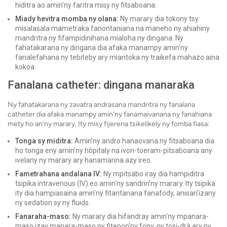
hiditra ao amin'ny faritra misy ny fitsaboana.
Miady hevitra momba ny olana:
Ny marary dia tokony tsy
misalasala mametraka fanontaniana na maneho ny ahiahiny
mandritra ny fifampidinihana mialoha ny dingana. Ny
fahatakarana ny dingana dia afaka manampy amin'ny
fanalefahana ny tebiteby ary miantoka ny traikefa mahazo aina
kokoa.
Fanalana catheter: dingana manaraka
Ny fahatakarana ny zavatra andrasana mandritra ny fanalana
catheter dia afaka manampy amin'ny fanamaivanana ny fanahiana
mety ho an'ny marary. Ity misy fijerena tsikelikely ny fomba fiasa:
Tonga sy miditra:
Amin'ny andro hanaovana ny fitsaboana dia
ho tonga eny amin'ny hôpitaly na ivon-toeram-pitsaboana any
ivelany ny marary ary hanamarina azy ireo.
Fametrahana andalana IV:
Ny mpitsabo iray dia hampiditra
tsipika intravenous (IV) eo amin'ny sandrin'ny marary. Ity tsipika
ity dia hampiasaina amin'ny fitantanana fanafody, anisan'izany
ny sedation sy ny fluids.
Fanaraha-maso:
Ny marary dia hifandray amin'ny mpanara-
maso izay manara-maso ny fitepon'ny fony, ny tosi-drà ary ny