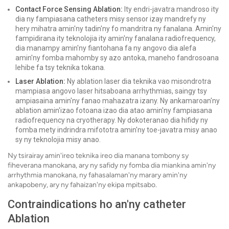
Contact Force Sensing Ablation:
Ity endri-javatra mandroso ity
dia ny fampiasana catheters misy sensor izay mandrefy ny
hery mihatra amin'ny tadin'ny fo mandritra ny fanalana. Amin'ny
fampidirana ity teknolojia ity amin'ny fanalana radiofrequency,
dia manampy amin'ny fiantohana fa ny angovo dia alefa
amin'ny fomba mahomby sy azo antoka, maneho fandrosoana
lehibe fa tsy teknika tokana.
Laser Ablation:
Ny ablation laser dia teknika vao misondrotra
mampiasa angovo laser hitsaboana arrhythmias, saingy tsy
ampiasaina amin'ny fanao mahazatra izany. Ny ankamaroan'ny
ablation amin'izao fotoana izao dia atao amin'ny fampiasana
radiofrequency na cryotherapy. Ny dokoteranao dia hifidy ny
fomba mety indrindra mifototra amin'ny toe-javatra misy anao
sy ny teknolojia misy anao.
Ny tsirairay amin'ireo teknika ireo dia manana tombony sy
fiheverana manokana, ary ny safidy ny fomba dia miankina amin'ny
arrhythmia manokana, ny fahasalaman'ny marary amin'ny
ankapobeny, ary ny fahaizan'ny ekipa mpitsabo.
Contraindications ho an'ny catheter
Ablation