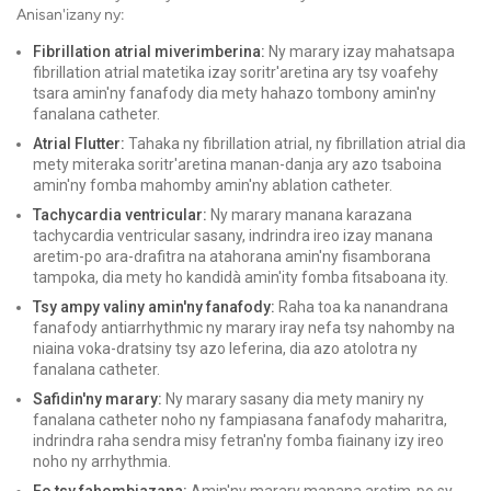
Anisan'izany ny:
Fibrillation atrial miverimberina:
Ny marary izay mahatsapa
fibrillation atrial matetika izay soritr'aretina ary tsy voafehy
tsara amin'ny fanafody dia mety hahazo tombony amin'ny
fanalana catheter.
Atrial Flutter:
Tahaka ny fibrillation atrial, ny fibrillation atrial dia
mety miteraka soritr'aretina manan-danja ary azo tsaboina
amin'ny fomba mahomby amin'ny ablation catheter.
Tachycardia ventricular:
Ny marary manana karazana
tachycardia ventricular sasany, indrindra ireo izay manana
aretim-po ara-drafitra na atahorana amin'ny fisamborana
tampoka, dia mety ho kandidà amin'ity fomba fitsaboana ity.
Tsy ampy valiny amin'ny fanafody:
Raha toa ka nanandrana
fanafody antiarrhythmic ny marary iray nefa tsy nahomby na
niaina voka-dratsiny tsy azo leferina, dia azo atolotra ny
fanalana catheter.
Safidin'ny marary:
Ny marary sasany dia mety maniry ny
fanalana catheter noho ny fampiasana fanafody maharitra,
indrindra raha sendra misy fetran'ny fomba fiainany izy ireo
noho ny arrhythmia.