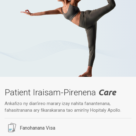
Patient Iraisam-Pirenena
Care
Ankafizo ny dian'ireo marary izay nahita fanantenana,
fahasitranana ary fikarakarana tao amin'ny Hopitaly Apollo.
Fanohanana Visa