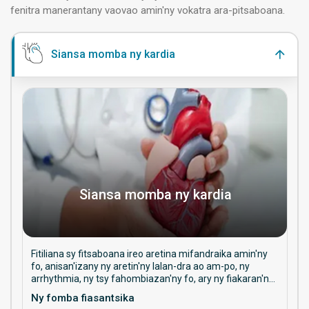
fenitra manerantany vaovao amin'ny vokatra ara-pitsaboana.
Siansa momba ny kardia
Siansa momba ny kardia
Fitiliana sy fitsaboana ireo aretina mifandraika amin'ny
fo, anisan'izany ny aretin'ny lalan-dra ao am-po, ny
arrhythmia, ny tsy fahombiazan'ny fo, ary ny fiakaran'ny
tosidrà. Mifantoka amin'ny fikarakarana fisorohana, ny
Ny fomba fiasantsika
fomba fitsaboana, ary ny fitantanana maharitra ny