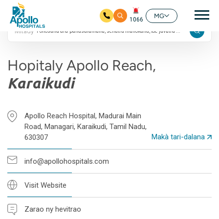
4.8 Fanombanana
Mai
Google
MG
1066
Mitady
Ho any amin'ny fizarana lehibe votoaty
Hopitaly Apollo Reach,
Karaikudi
Apollo Reach Hospital, Madurai Main
Road, Managari, Karaikudi, Tamil Nadu,
Makà tari-dalana
630307
info@apollohospitals.com
Visit Website
Zarao ny hevitrao