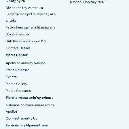
Hopitaly tsara indrindra ao Swargate, Pune
Nivory ny NCLT
Navsari, Hopitaly Nirali
Dividends tsy voatanisa
Hopitaly homamiadan'ny vehivavy tsara indrindra any Delhi
Fametrahana petra-bola tsy azo
Atsimo
antoka
Tetika fananganana fitambarana
dokam-barotra
SAP Reorganisation 2018
Contact Details
Media Center
Apollo ao amin'ny Vaovao
Press Releases
Events
Media Gallery
Media Contacts
Fiaraha-miasa amin'ny orinasa
Nahoana no miara-miasa amin'i
Apollo?
Connect amin'ny Us
Faribolan'ny Mpanasitrana