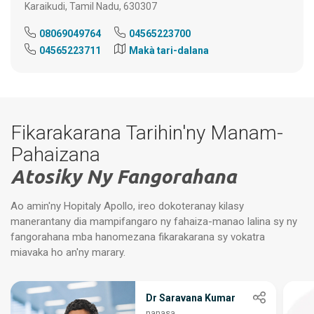
Karaikudi, Tamil Nadu, 630307
08069049764
04565223700
04565223711
Makà tari-dalana
Fikarakarana Tarihin'ny Manam-
Pahaizana
Atosiky Ny Fangorahana
Ao amin'ny Hopitaly Apollo, ireo dokoteranay kilasy
manerantany dia mampifangaro ny fahaiza-manao lalina sy ny
fangorahana mba hanomezana fikarakarana sy vokatra
miavaka ho an'ny marary.
Dr Saravana Kumar
nanasa