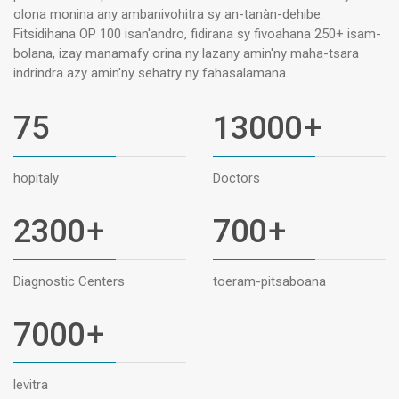
olona monina any ambanivohitra sy an-tanàn-dehibe.
Fitsidihana OP 100 isan'andro, fidirana sy fivoahana 250+ isam-
bolana, izay manamafy orina ny lazany amin'ny maha-tsara
indrindra azy amin'ny sehatry ny fahasalamana.
75
13000
+
hopitaly
Doctors
2300
+
700
+
Diagnostic Centers
toeram-pitsaboana
7000
+
levitra