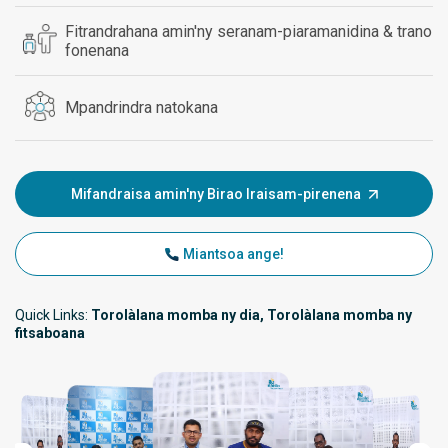
Fitrandrahana amin'ny seranam-piaramanidina & trano
fonenana
Mpandrindra natokana
Mifandraisa amin'ny Birao Iraisam-pirenena
Miantsoa ange!
Quick Links:
Torolàlana momba ny dia, Torolàlana momba ny
fitsaboana