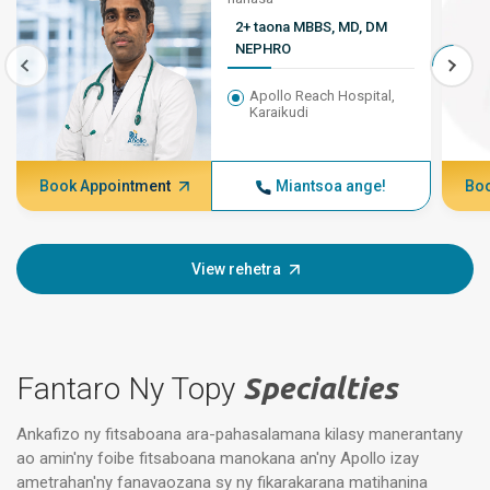
2+ taona MBBS, MD, DM
NEPHRO
Apollo Reach Hospital,
Karaikudi
Book Appointment
Miantsoa ange!
Boo
View rehetra
Fantaro Ny Topy
Specialties
Ankafizo ny fitsaboana ara-pahasalamana kilasy manerantany
ao amin'ny foibe fitsaboana manokana an'ny Apollo izay
ametrahan'ny fanavaozana sy ny fikarakarana matihanina