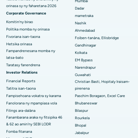
Mumbai
orinasa sy ny faharetana 2026
Dadar
Hopitaly tsara indrindra any Seshadripuram, Bangalore
Corporate Governance
mametraka
Komitin’ny birao
Hopitaly tsara indrindra ao Waltair Main Road, Visakhapatnam
Nashik
Politika momba ny orinasa
Ahmedabad
Hopitaly tsara indrindra ao amin'ny lalana Subhash Nagar,
Fivoriana isan-taona
Foiben-tanàna, Ellisbridge
Karimnagar
Hetsika orinasa
Gandhinagar
Fampandrenesana momba ny
Hopitaly tsara indrindra any Managari, Karaikudi
Kolkata
latsa-bato
EM Bypass
Hopitaly tsara indrindra ao Arepally, Warangal
Taratasy fanendrena
Narendrapur
Investor Relations
Guwahati
Hopitaly tsara indrindra ao amin'ny Arera Colony, Bhopal
Financial Reports
Christian Basti, Hopitaly Iraisam-
Tatitra isan-taona
pirenena
Hopitaly tsara indrindra any Jayanagar, Bangalore
Fampisehoana vokatra sy karama
Paschim Boragaon, Excel Care
Hopitaly tsara indrindra ao KK Nagar, Madurai
Fanolorana ny mpampiasa vola
Bhubaneswar
Filings ara-dalàna
Bilaspur
Hopitaly tsara indrindra any Ramji Nagar, Nellore
Fanambarana araka ny fitsipika 46
Rourkela
& 62 ao amin'ny SEBI LODR
Bhopal
Hopitaly tsara indrindra ao amin'ny Sector-19, Rourkela
Fomba fitanana
Jabalpur