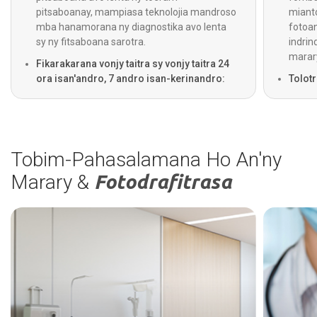
pitsaboanay, mampiasa teknolojia mandroso
mianto
mba hanamorana ny diagnostika avo lenta
fotoan
sy ny fitsaboana sarotra.
indrin
marary
Fikarakarana vonjy taitra sy vonjy taitra 24
ora isan'andro, 7 andro isan-kerinandro:
Tolot
Miasa 24 ora isan'andro ny sampan-
labora
draharaha misahana ny vonjy taitra, ny ratra
toera
ary ny fitsaboana vonjy taitra, ary misy ihany
hahaz
koa ny sampan-draharaha misahana ny fiara
fampid
mpamonjy voina izay miasa 24 ora
mpits
Tobim-Pahasalamana Ho An'ny
isan'andro ho an'ny fitsaboana maika.
Marary &
Fotodrafitrasa