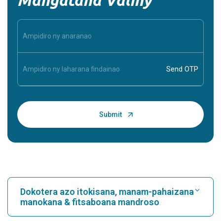
Dokotera azo itokisana, manam-pahaizana
manokana & fitsaboana mandroso