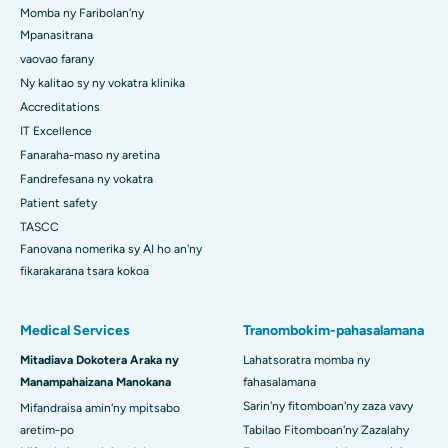
Momba ny Faribolan'ny
Mpanasitrana
vaovao farany
Ny kalitao sy ny vokatra klinika
Accreditations
IT Excellence
Fanaraha-maso ny aretina
Fandrefesana ny vokatra
Patient safety
TASCC
Fanovana nomerika sy AI ho an'ny
fikarakarana tsara kokoa
Medical Services
Tranombokim-pahasalamana
Mitadiava Dokotera Araka ny
Lahatsoratra momba ny
Manampahaizana Manokana
fahasalamana
Sarin'ny fitomboan'ny zaza vavy
Mifandraisa amin'ny mpitsabo
aretim-po
Tabilao Fitomboan'ny Zazalahy