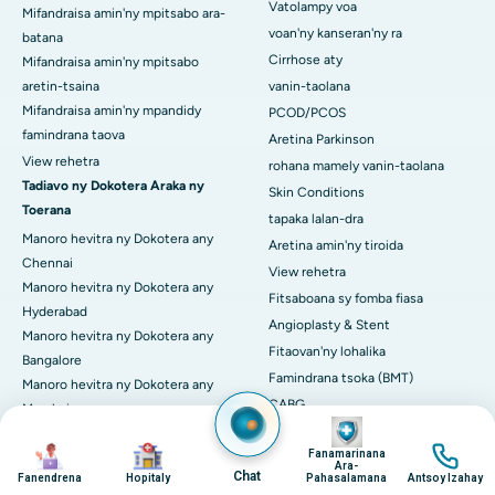
Vatolampy voa
Mifandraisa amin'ny mpitsabo ara-
voan'ny kanseran'ny ra
batana
Cirrhose aty
Mifandraisa amin'ny mpitsabo
aretin-tsaina
vanin-taolana
Mifandraisa amin'ny mpandidy
PCOD/PCOS
famindrana taova
Aretina Parkinson
View rehetra
rohana mamely vanin-taolana
Tadiavo ny Dokotera Araka ny
Skin Conditions
Toerana
tapaka lalan-dra
Manoro hevitra ny Dokotera any
Aretina amin'ny tiroida
Chennai
View rehetra
Manoro hevitra ny Dokotera any
Fitsaboana sy fomba fiasa
Hyderabad
Angioplasty & Stent
Manoro hevitra ny Dokotera any
Fitaovan'ny lohalika
Bangalore
Famindrana tsoka (BMT)
Manoro hevitra ny Dokotera any
CABG
Mumbai
Image
CART CELL Therapy
Manoro hevitra ny Dokotera any
Image
Image
Image
Fanamarinana
Cholecystectomy (fanesorana ny
Kolkata
Ara-
Chat
Fanendrena
Hopitaly
Pahasalamana
Antsoy Izahay
tatavia)
Manoro hevitra ny Dokotera any