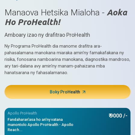
Manaova Hetsika Mialoha -
Aoka
Ho ProHealth!
Amboary izao ny drafitrao ProHealth
Ny Programa ProHealth dia manome drafitra ara-
pahasalamana manokana miaraka amin'ny famakafakana ny
risika, fonosana namboarina manokana, diagnostika mandroso,
ary tari-dalana avy amin'ny manam-pahaizana mba
hanatsarana ny fahasalamanao.
Boky ProHealth
Apollo ProHealth
₹ 9000 /-
Fandaharan'asa ho an'ny vatana
manontolo Apollo ProHealth - Apollo
Reach...