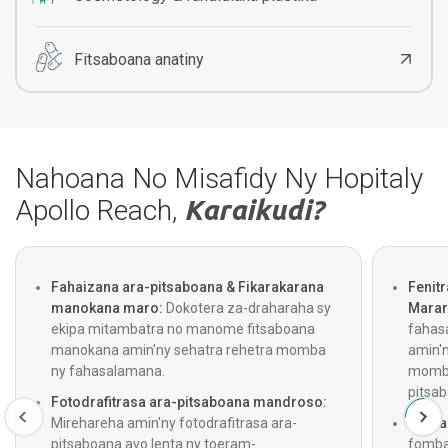
Fitsaboana anatiny
Nahoana No Misafidy Ny Hopitaly
Apollo Reach,
Karaikudi?
Fahaizana ara-pitsaboana & Fikarakarana
Fenit
manokana maro:
Dokotera za-draharaha sy
Marar
ekipa mitambatra no manome fitsaboana
fahasa
manokana amin'ny sehatra rehetra momba
amin'n
ny fahasalamana.
momba 
pitsab
Fotodrafitrasa ara-pitsaboana mandroso:
Mirehareha amin'ny fotodrafitrasa ara-
Fidira
pitsaboana avo lenta ny toeram-
fomba