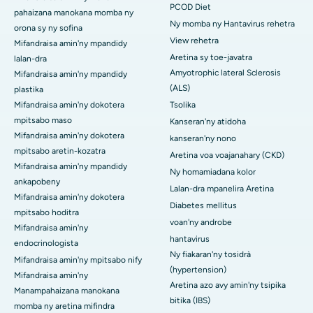
PCOD Diet
pahaizana manokana momba ny
Ny momba ny Hantavirus rehetra
orona sy ny sofina
View rehetra
Mifandraisa amin'ny mpandidy
Aretina sy toe-javatra
lalan-dra
Amyotrophic lateral Sclerosis
Mifandraisa amin'ny mpandidy
(ALS)
plastika
Mifandraisa amin'ny dokotera
Tsolika
mpitsabo maso
Kanseran'ny atidoha
Mifandraisa amin'ny dokotera
kanseran'ny nono
mpitsabo aretin-kozatra
Aretina voa voajanahary (CKD)
Mifandraisa amin'ny mpandidy
Ny homamiadana kolor
ankapobeny
Lalan-dra mpanelira Aretina
Mifandraisa amin'ny dokotera
Diabetes mellitus
mpitsabo hoditra
voan'ny androbe
Mifandraisa amin'ny
hantavirus
endocrinologista
Ny fiakaran'ny tosidrà
Mifandraisa amin'ny mpitsabo nify
(hypertension)
Mifandraisa amin'ny
Aretina azo avy amin'ny tsipika
Manampahaizana manokana
bitika (IBS)
momba ny aretina mifindra