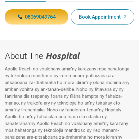
08069049764
Book Appointment
About The
Hospital
Apollo Reach no voalohany amin'ny karazany mba hahatonga
ny teknolojia mandroso sy ireo manam-pahaizana ara-
pitsaboana za-draharaha ho mora idiran'ny olona monina any
ambanivohitra sy an-tanàn-dehibe. Noho ny fitiavana sy ny
faniriana dia tsapanay foana ny filàna hampita ny fahaiza-
manao, ny traikefa ary ny teknolojia ho an'ny tsirairay eto
amin'ny firenentsika. Noho ny fanoloran-tenan'ny Hopitaly
Apollo ho an'ny fahasalamana tsara dia nitarika ny
nahaterahan'ny Apollo Reach no voalohany amin'ny karazany
mba hahatonga ny teknolojia mandroso sy ireo manam-
pahaizana ara-pitsaboana za-draharaha ho mora idiran'ny