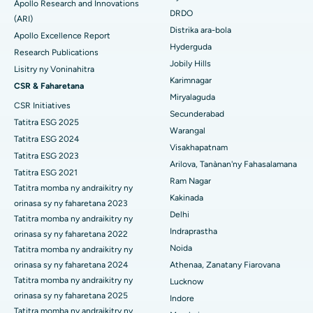
Apollo Research and Innovations
DRDO
Hopitaly tsara indrindra ao Ellisbridge, Ahmedabad
(ARI)
Polypectomy
Distrika ara-bola
Apollo Excellence Report
Hopitaly tsara indrindra ao New Delhi
Hyderguda
Fampiroboroboana ny ati-doha
Research Publications
Jobily Hills
Lisitry ny Voninahitra
Hopitaly tsara indrindra ao amin'ny DRDO, Hyderabad
Dialyse peritoneal
Karimnagar
CSR & Faharetana
Miryalaguda
Hopitaly tsara indrindra ao amin'ny GS Road, Guwahati
CSR Initiatives
Biopsy voa
Secunderabad
Tatitra ESG 2025
Hopitaly tsara indrindra ao Hyderguda, Hyderabad
Warangal
Parathyroidectomy
Tatitra ESG 2024
Visakhapatnam
Hopitaly tsara indrindra ao Vijay Nagar, Indore
Tatitra ESG 2023
Cytoreductive fandidiana
Arilova, Tanànan'ny Fahasalamana
Tatitra ESG 2021
Ram Nagar
Hopitaly tsara indrindra ao amin'ny Suryaraopeta Main Road,
Tatitra momba ny andraikitry ny
Fanoloana lohalika manontolo seramika
Kakinada
Kakinada
orinasa sy ny faharetana 2023
Delhi
ERCP
Tatitra momba ny andraikitry ny
Hopitaly tsara indrindra ao amin'ny Canal Circular Road, Kolkata
Indraprastha
orinasa sy ny faharetana 2022
Noida
Tatitra momba ny andraikitry ny
Hopitaly tsara indrindra ao amin'ny CBD Belapur, Navi Mumbai
orinasa sy ny faharetana 2024
Athenaa, Zanatany Fiarovana
Hopitaly tsara indrindra ao Panchavati, Nashik
Tatitra momba ny andraikitry ny
Lucknow
orinasa sy ny faharetana 2025
Indore
Hopitaly tsara indrindra ao Secunderabad, Hyderabad
Tatitra momba ny andraikitry ny