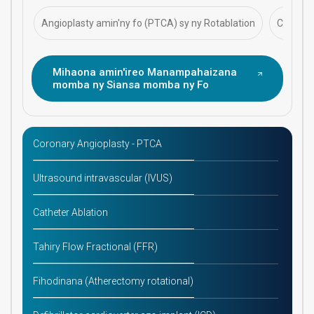
fahasalaman'ny fo.
Angioplasty amin'ny fo (PTCA) sy ny Rotablation
CABG (G
Mihaona amin'ireo Manampahaizana
momba ny Siansa momba ny Fo
Coronary Angioplasty - PTCA
Ultrasound intravascular (IVUS)
Catheter Ablation
Tahiry Flow Fractional (FFR)
Fihodinana (Atherectomy rotational)