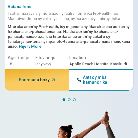
Vatana feno
Tsotra, mazava ary mora azo ny tatitra nomerika ProHealth-nao.
Mampivondrona ny valin'ny fitiliana, ny isa azo avy amin'ny risika
ampiasain'ny AI, ny fandikana ataon'ny dokotera izy io.
Miaraka amin'ny ProHealth, tsy mijanona ny fikarakarana aorian'ny
fizahana ara-pahasalamanao. Na dia aorian'ny fizahana ara-
pahasalamanao aza, dia hitarika anao amin'ny sakafo sy
fanatanjahan-tena ny mpanolo-tsaina ara-pahasalamana manokana
anao.
Hijery More
Age Range
Fitovian-jo
Location
18 +
lahy vavy
Apollo Reach Hospital Karaikudi
Antsoy mba
Fonosana boky
hamandrika