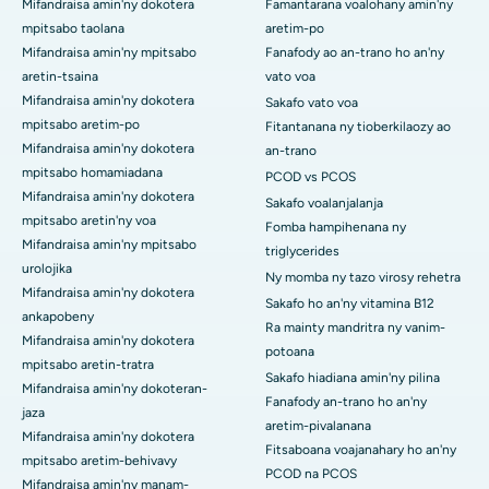
Mifandraisa amin'ny dokotera
Famantarana voalohany amin'ny
mpitsabo taolana
aretim-po
Mifandraisa amin'ny mpitsabo
Fanafody ao an-trano ho an'ny
aretin-tsaina
vato voa
Mifandraisa amin'ny dokotera
Sakafo vato voa
mpitsabo aretim-po
Fitantanana ny tioberkilaozy ao
Mifandraisa amin'ny dokotera
an-trano
mpitsabo homamiadana
PCOD vs PCOS
Mifandraisa amin'ny dokotera
Sakafo voalanjalanja
mpitsabo aretin'ny voa
Fomba hampihenana ny
Mifandraisa amin'ny mpitsabo
triglycerides
urolojika
Ny momba ny tazo virosy rehetra
Mifandraisa amin'ny dokotera
Sakafo ho an'ny vitamina B12
ankapobeny
Ra mainty mandritra ny vanim-
Mifandraisa amin'ny dokotera
potoana
mpitsabo aretin-tratra
Sakafo hiadiana amin'ny pilina
Mifandraisa amin'ny dokoteran-
Fanafody an-trano ho an'ny
jaza
aretim-pivalanana
Mifandraisa amin'ny dokotera
Fitsaboana voajanahary ho an'ny
mpitsabo aretim-behivavy
PCOD na PCOS
Mifandraisa amin'ny manam-