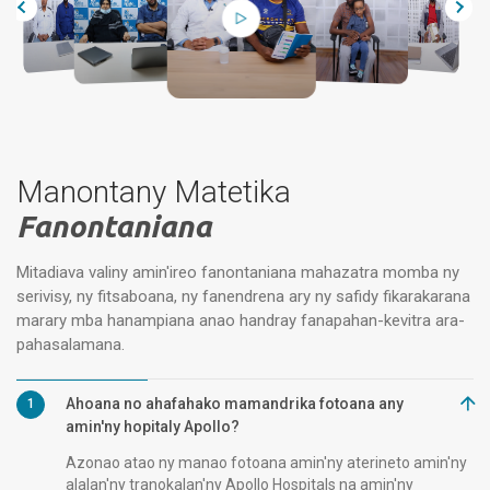
Manontany Matetika
Fanontaniana
Mitadiava valiny amin'ireo fanontaniana mahazatra momba ny
serivisy, ny fitsaboana, ny fanendrena ary ny safidy fikarakarana
marary mba hanampiana anao handray fanapahan-kevitra ara-
pahasalamana.
Ahoana no ahafahako mamandrika fotoana any
1
amin'ny hopitaly Apollo?
Azonao atao ny manao fotoana amin'ny aterineto amin'ny
alalan'ny tranokalan'ny Apollo Hospitals na amin'ny