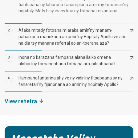
fiantsoana ny laharana fanampiana amin'ny fotoanan'ny
hopitaly. Mety hisy ihany koa ny fotoana mivantana.
Afaka mitady fotoana miaraka amin'ny manam-
2
pahaizana manokana ao amin'ny Hopitaly Apollo ve aho
na dia tsy manana referral eo an-toerana aza?
Inona no karazana fampahalalana ilaiko omena
3
alohan'ny famandrihana fotoana ara-pitsaboana?
Hampahafantarina ahy ve ny vidin'ny fitsaboana sy ny
4
faharetan'ny fijanonana ao amin'ny hopitaly Apollo?
View rehetra
Mangataha Valiny