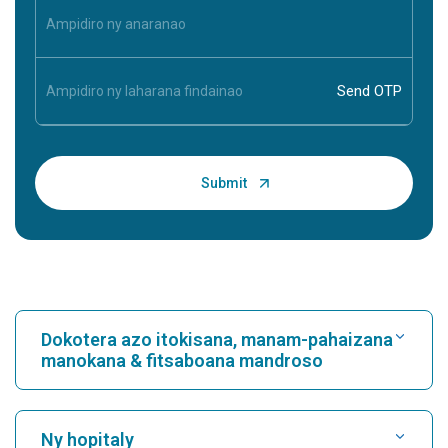
Dokotera azo itokisana, manam-pahaizana
manokana & fitsaboana mandroso
Mitadiava hopitaly
Ny hopitaly