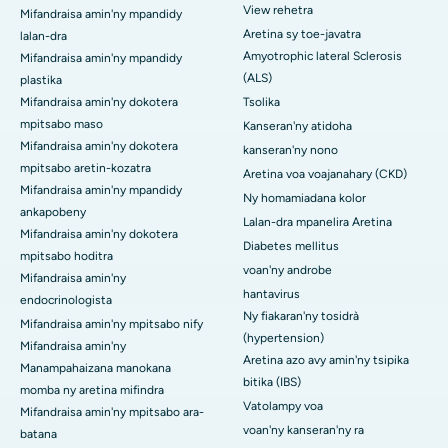
View rehetra
Mifandraisa amin'ny mpandidy
Aretina sy toe-javatra
lalan-dra
Amyotrophic lateral Sclerosis
Mifandraisa amin'ny mpandidy
(ALS)
plastika
Mifandraisa amin'ny dokotera
Tsolika
mpitsabo maso
Kanseran'ny atidoha
Mifandraisa amin'ny dokotera
kanseran'ny nono
mpitsabo aretin-kozatra
Aretina voa voajanahary (CKD)
Mifandraisa amin'ny mpandidy
Ny homamiadana kolor
ankapobeny
Lalan-dra mpanelira Aretina
Mifandraisa amin'ny dokotera
Diabetes mellitus
mpitsabo hoditra
voan'ny androbe
Mifandraisa amin'ny
hantavirus
endocrinologista
Ny fiakaran'ny tosidrà
Mifandraisa amin'ny mpitsabo nify
(hypertension)
Mifandraisa amin'ny
Aretina azo avy amin'ny tsipika
Manampahaizana manokana
bitika (IBS)
momba ny aretina mifindra
Vatolampy voa
Mifandraisa amin'ny mpitsabo ara-
voan'ny kanseran'ny ra
batana