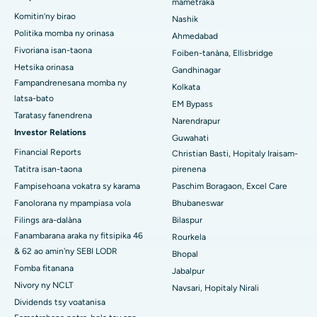
mametraka
Komitin’ny birao
Hopitaly tsara indrindra ao Waltair Main Road, Visakhapatnam
Nashik
Politika momba ny orinasa
Ahmedabad
Hopitaly tsara indrindra ao amin'ny lalana Subhash Nagar,
Fivoriana isan-taona
Foiben-tanàna, Ellisbridge
Karimnagar
Hetsika orinasa
Gandhinagar
Fampandrenesana momba ny
Hopitaly tsara indrindra any Managari, Karaikudi
Kolkata
latsa-bato
EM Bypass
Hopitaly tsara indrindra ao Arepally, Warangal
Taratasy fanendrena
Narendrapur
Investor Relations
Guwahati
Hopitaly tsara indrindra ao amin'ny Arera Colony, Bhopal
Financial Reports
Christian Basti, Hopitaly Iraisam-
Tatitra isan-taona
pirenena
Hopitaly tsara indrindra any Jayanagar, Bangalore
Fampisehoana vokatra sy karama
Paschim Boragaon, Excel Care
Hopitaly tsara indrindra ao KK Nagar, Madurai
Fanolorana ny mpampiasa vola
Bhubaneswar
Filings ara-dalàna
Bilaspur
Hopitaly tsara indrindra any Ramji Nagar, Nellore
Fanambarana araka ny fitsipika 46
Rourkela
& 62 ao amin'ny SEBI LODR
Bhopal
Hopitaly tsara indrindra ao amin'ny Sector-19, Rourkela
Fomba fitanana
Jabalpur
Hopitaly tsara indrindra ao Swargate, Pune
Nivory ny NCLT
Navsari, Hopitaly Nirali
Dividends tsy voatanisa
Hopitaly homamiadan'ny vehivavy tsara indrindra any Delhi