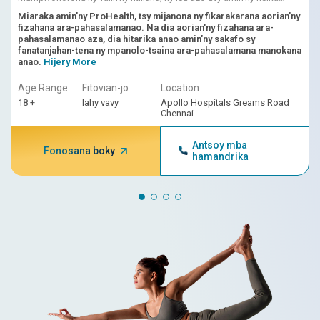
ampiasain'ny AI, ny fandikana ataon'ny dokotera izy io.
Miaraka amin'ny ProHealth, tsy mijanona ny fikarakarana aorian'ny
fizahana ara-pahasalamanao. Na dia aorian'ny fizahana ara-
pahasalamanao aza, dia hitarika anao amin'ny sakafo sy
fanatanjahan-tena ny mpanolo-tsaina ara-pahasalamana manokana
anao.
Hijery More
Age Range
Fitovian-jo
Location
18 +
lahy vavy
Apollo Hospitals Greams Road
Chennai
Antsoy mba
Fonosana boky
hamandrika