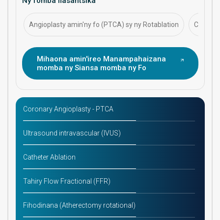
Ny fomba fiasantsika
fomba fitsaboana, ary ny fitantanana maharitra ny
fahasalaman'ny fo.
Angioplasty amin'ny fo (PTCA) sy ny Rotablation
CABG (G
Mihaona amin'ireo Manampahaizana
momba ny Siansa momba ny Fo
Coronary Angioplasty - PTCA
Ultrasound intravascular (IVUS)
Catheter Ablation
Tahiry Flow Fractional (FFR)
Fihodinana (Atherectomy rotational)