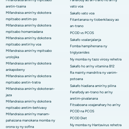
Mifandraisa amin'ny mpitsabo
Fanafody ao an-trano ho an'ny
aretin-tsaina
vato voa
Mifandraisa amin'ny dokotera
Sakafo vato voa
mpitsabo aretim-po
Fitantanana ny tioberkilaozy ao
Mifandraisa amin'ny dokotera
an-trano
mpitsabo homamiadana
PCOD vs PCOS
Mifandraisa amin'ny dokotera
Sakafo voalanjalanja
mpitsabo aretin'ny voa
Fomba hampihenana ny
Mifandraisa amin'ny mpitsabo
triglycerides
urolojika
Ny momba ny tazo virosy rehetra
Mifandraisa amin'ny dokotera
Sakafo ho an'ny vitamina B12
ankapobeny
Ra mainty mandritra ny vanim-
Mifandraisa amin'ny dokotera
potoana
mpitsabo aretin-tratra
Sakafo hiadiana amin'ny pilina
Mifandraisa amin'ny dokoteran-
Fanafody an-trano ho an'ny
jaza
aretim-pivalanana
Mifandraisa amin'ny dokotera
Fitsaboana voajanahary ho an'ny
mpitsabo aretim-behivavy
PCOD na PCOS
Mifandraisa amin'ny manam-
PCOD Diet
pahaizana manokana momba ny
Ny momba ny Hantavirus rehetra
orona sy ny sofina