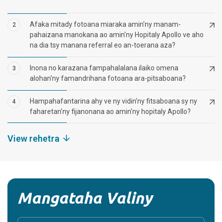
Afaka mitady fotoana miaraka amin'ny manam-
2
pahaizana manokana ao amin'ny Hopitaly Apollo ve aho
na dia tsy manana referral eo an-toerana aza?
Inona no karazana fampahalalana ilaiko omena
3
alohan'ny famandrihana fotoana ara-pitsaboana?
Hampahafantarina ahy ve ny vidin'ny fitsaboana sy ny
4
faharetan'ny fijanonana ao amin'ny hopitaly Apollo?
View rehetra
Mangataha Valiny