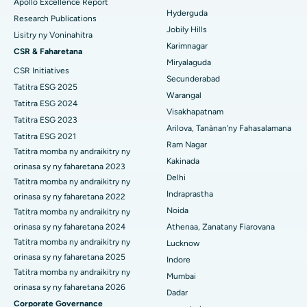
Apollo Excellence Report
Hopitaly tsara indrindra ao New Delhi
Hyderguda
Fampiroboroboana ny ati-doha
Research Publications
Jobily Hills
Lisitry ny Voninahitra
Hopitaly tsara indrindra ao amin'ny DRDO, Hyderabad
Dialyse peritoneal
Karimnagar
CSR & Faharetana
Miryalaguda
Hopitaly tsara indrindra ao amin'ny GS Road, Guwahati
CSR Initiatives
Biopsy voa
Secunderabad
Tatitra ESG 2025
Hopitaly tsara indrindra ao Hyderguda, Hyderabad
Warangal
Parathyroidectomy
Tatitra ESG 2024
Visakhapatnam
Hopitaly tsara indrindra ao Vijay Nagar, Indore
Tatitra ESG 2023
Cytoreductive fandidiana
Arilova, Tanànan'ny Fahasalamana
Tatitra ESG 2021
Ram Nagar
Hopitaly tsara indrindra ao amin'ny Suryaraopeta Main Road,
Tatitra momba ny andraikitry ny
Fanoloana lohalika manontolo seramika
Kakinada
Kakinada
orinasa sy ny faharetana 2023
Delhi
ERCP
Tatitra momba ny andraikitry ny
Hopitaly tsara indrindra ao amin'ny Canal Circular Road, Kolkata
Indraprastha
orinasa sy ny faharetana 2022
Noida
Tatitra momba ny andraikitry ny
Hopitaly tsara indrindra ao amin'ny CBD Belapur, Navi Mumbai
orinasa sy ny faharetana 2024
Athenaa, Zanatany Fiarovana
Hopitaly tsara indrindra ao Panchavati, Nashik
Tatitra momba ny andraikitry ny
Lucknow
orinasa sy ny faharetana 2025
Indore
Hopitaly tsara indrindra ao Secunderabad, Hyderabad
Tatitra momba ny andraikitry ny
Mumbai
orinasa sy ny faharetana 2026
Dadar
Hopitaly tsara indrindra any Seshadripuram, Bangalore
Corporate Governance