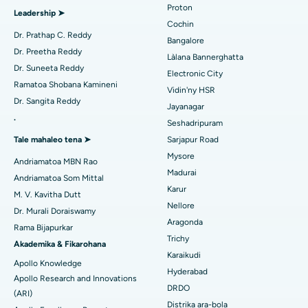
Hopitaly tsara indrindra ao amin'ny Kovai Road, Karur
Proton
Leadership ➤
Fandidiana cardiac invasive kely indrindra
Cochin
Hopitaly tsara indrindra ao Karapakkam, Chennai
Dr. Prathap C. Reddy
Bangalore
Mitadiava mpitsabo diabeta
Catheter Ablation
Dr. Preetha Reddy
Làlana Bannerghatta
Hopitaly tsara indrindra ao Arilova, Vizag
Dr. Suneeta Reddy
Electronic City
Fandidiana Fanarenana ACL
Ramatoa Shobana Kamineni
Hopitaly tsara indrindra ao amin'ny Lalana Kanpur, Lucknow
Vidin'ny HSR
Mitadiava Dokotera mpitsabo aretim-
Dr. Sangita Reddy
Fanoloana ny soroka
Jayanagar
Hopitaly tsara indrindra ao amin'ny Sector-26, Noida
behivavy
.
Seshadripuram
Ablation Endometrial
Tale mahaleo tena ➤
Sarjapur Road
Hopitaly tsara indrindra ao Gandhinagar, Ahmedabad
Mysore
Embolization ny lalan-dra
Andriamatoa MBN Rao
Mitadiava Dokotera Jeneraly
Hopitaly tsara indrindra ao Aragonda, Andhra Pradesh
Madurai
Andriamatoa Som Mittal
Cystectomy ovarian
Karur
M. V. Kavitha Dutt
Hopitaly tsara indrindra ao amin'ny Bannerghatta Road,
Nellore
Bangalore
Dr. Murali Doraiswamy
Fandidiana homamiadana amin'ny nono
Mitadiava Psikology
Aragonda
Rama Bijapurkar
Hopitaly tsara indrindra ao amin'ny Unit-15, Bhubaneswar
Trichy
Brachytherapy
Akademika & Fikarohana
Karaikudi
Hopitaly tsara indrindra ao amin'ny Seepat Road, Bilaspur
Apollo Knowledge
Mitadiava mpandidy ankapobeny
Colonoscopy
Hyderabad
Apollo Research and Innovations
DRDO
Hopitaly tsara indrindra ao Ellisbridge, Ahmedabad
(ARI)
Polypectomy
Distrika ara-bola