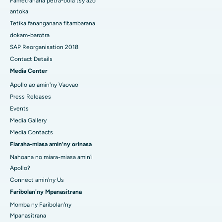
Fametrahana petra-bola tsy azo
Atsimo
antoka
Tetika fananganana fitambarana
dokam-barotra
SAP Reorganisation 2018
Contact Details
Media Center
Apollo ao amin'ny Vaovao
Press Releases
Events
Media Gallery
Media Contacts
Fiaraha-miasa amin'ny orinasa
Nahoana no miara-miasa amin'i
Apollo?
Connect amin'ny Us
Faribolan'ny Mpanasitrana
Momba ny Faribolan'ny
Mpanasitrana