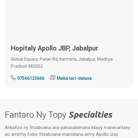
Hopitaly Apollo JBP,
Jabalpur
Global Square, Patan Rd, Karmeta, Jabalpur, Madhya
Pradesh 482002
07566123666
Makà tari-dalana
Fantaro Ny Topy
Specialties
Ankafizo ny fitsaboana ara-pahasalamana kilasy manerantany
ao amin'ny foibe fitsaboana manokana an'ny Apollo izay