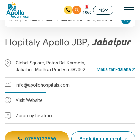
4.8 Fanombanana
Mai
Google
MG
1066
Mitady
Ho any amin'ny fizarana lehibe votoaty
Hopitaly Apollo JBP,
Jabalpur
Global Square, Patan Rd, Karmeta,
Makà tari-dalana
Jabalpur, Madhya Pradesh 482002
info@apollohospitals.com
Visit Website
Zarao ny hevitrao
07566123666
Book Appointment