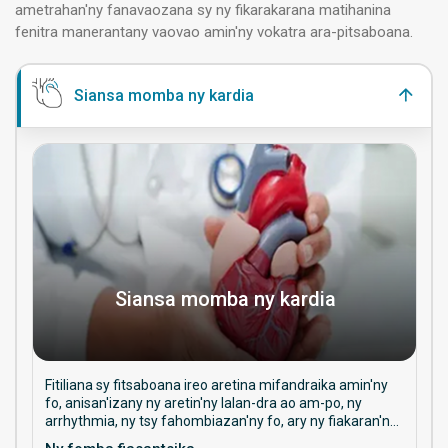
ametrahan'ny fanavaozana sy ny fikarakarana matihanina
fenitra manerantany vaovao amin'ny vokatra ara-pitsaboana.
Siansa momba ny kardia
Siansa momba ny kardia
Fitiliana sy fitsaboana ireo aretina mifandraika amin'ny
fo, anisan'izany ny aretin'ny lalan-dra ao am-po, ny
arrhythmia, ny tsy fahombiazan'ny fo, ary ny fiakaran'ny
tosidrà. Mifantoka amin'ny fikarakarana fisorohana, ny