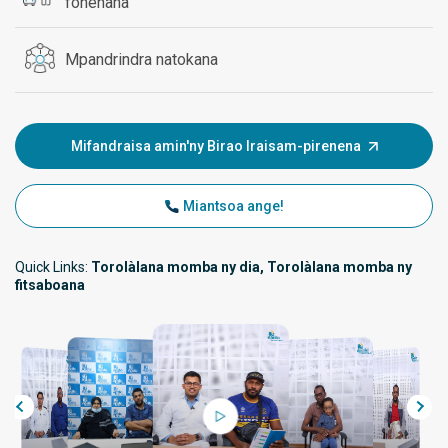
fonenana
Mpandrindra natokana
Mifandraisa amin'ny Birao Iraisam-pirenena
Miantsoa ange!
Quick Links:
Torolàlana momba ny dia, Torolàlana momba ny
fitsaboana