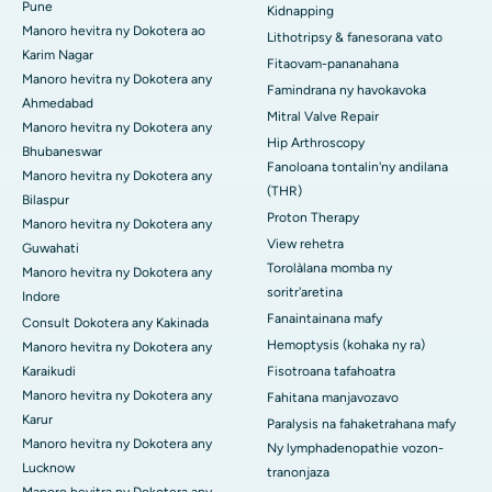
Pune
Kidnapping
Manoro hevitra ny Dokotera ao
Lithotripsy & fanesorana vato
Karim Nagar
Fitaovam-pananahana
Manoro hevitra ny Dokotera any
Famindrana ny havokavoka
Ahmedabad
Mitral Valve Repair
Manoro hevitra ny Dokotera any
Hip Arthroscopy
Bhubaneswar
Fanoloana tontalin'ny andilana
Manoro hevitra ny Dokotera any
(THR)
Bilaspur
Proton Therapy
Manoro hevitra ny Dokotera any
View rehetra
Guwahati
Torolàlana momba ny
Manoro hevitra ny Dokotera any
soritr'aretina
Indore
Fanaintainana mafy
Consult Dokotera any Kakinada
Hemoptysis (kohaka ny ra)
Manoro hevitra ny Dokotera any
Karaikudi
Fisotroana tafahoatra
Manoro hevitra ny Dokotera any
Fahitana manjavozavo
Karur
Paralysis na fahaketrahana mafy
Manoro hevitra ny Dokotera any
Ny lymphadenopathie vozon-
Lucknow
tranonjaza