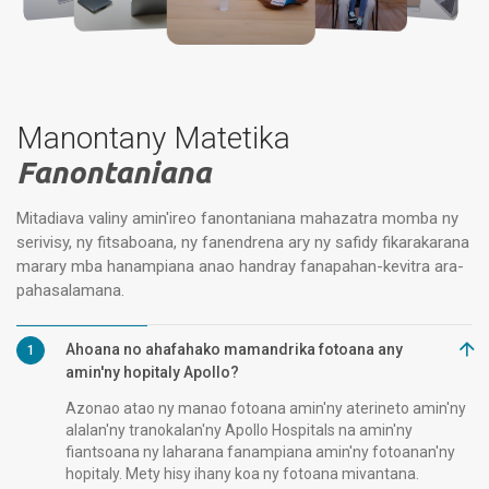
Manontany Matetika
Fanontaniana
Mitadiava valiny amin'ireo fanontaniana mahazatra momba ny
serivisy, ny fitsaboana, ny fanendrena ary ny safidy fikarakarana
marary mba hanampiana anao handray fanapahan-kevitra ara-
pahasalamana.
Ahoana no ahafahako mamandrika fotoana any
1
amin'ny hopitaly Apollo?
Azonao atao ny manao fotoana amin'ny aterineto amin'ny
alalan'ny tranokalan'ny Apollo Hospitals na amin'ny
fiantsoana ny laharana fanampiana amin'ny fotoanan'ny
hopitaly. Mety hisy ihany koa ny fotoana mivantana.