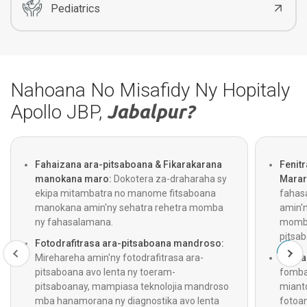
Pediatrics
Nahoana No Misafidy Ny Hopitaly
Apollo JBP,
Jabalpur?
Fahaizana ara-pitsaboana & Fikarakarana
Fenit
manokana maro:
Dokotera za-draharaha sy
Marar
ekipa mitambatra no manome fitsaboana
fahasa
manokana amin'ny sehatra rehetra momba
amin'n
ny fahasalamana.
momba 
pitsab
Fotodrafitrasa ara-pitsaboana mandroso:
Mirehareha amin'ny fotodrafitrasa ara-
Fidira
pitsaboana avo lenta ny toeram-
fomba
pitsaboanay, mampiasa teknolojia mandroso
mianto
mba hanamorana ny diagnostika avo lenta
fotoan