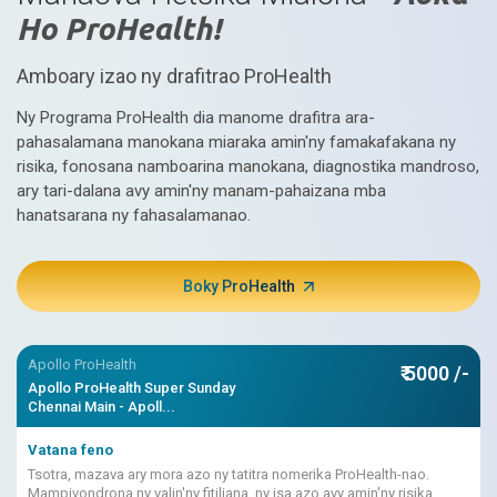
Ho ProHealth!
Amboary izao ny drafitrao ProHealth
Ny Programa ProHealth dia manome drafitra ara-
pahasalamana manokana miaraka amin'ny famakafakana ny
risika, fonosana namboarina manokana, diagnostika mandroso,
ary tari-dalana avy amin'ny manam-pahaizana mba
hanatsarana ny fahasalamanao.
Boky ProHealth
Apollo ProHealth
₹ 5000 /-
Apollo ProHealth Super Sunday
Chennai Main - Apoll...
Vatana feno
Tsotra, mazava ary mora azo ny tatitra nomerika ProHealth-nao.
Mampivondrona ny valin'ny fitiliana, ny isa azo avy amin'ny risika