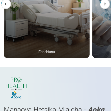
Fandriana
Manaova Hetsika Mialoha -
Aoka