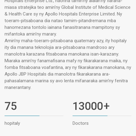
Hospitals Enterprise Ltd., naorina tamin'ny alàlan'ny fiaraha-
miasa stratejika teo amin'ny Global Institute of Medical Science
& Health Care sy ny Apollo Hospitals Enterprise Limited. Ny
toeram-pitsaboana dia natao tamim-pitandremana mba
hanomezana tontolo iainana fanasitranana mampitony sy
mifantoka amin'ny marary.
Amin'ny maha-toeram-pitsaboana quaternary azy, ity hopitaly
ity dia manana teknolojia ara-pitsaboana mandroso ary
manolotra karazana fitsaboana manokana isan-karazany.
Miaraka amin'ny fanamafisana mafy ny fikarakarana maika, ny
fomba fitsaboana voafantina, ary ny fikarakarana manokana, ny
Apollo JBP Hospitals dia manolotra fikarakarana ara-
pahasalamana marina sy avo lenta mifanaraka amin'ny fenitra
manerantany.
75
13000
+
hopitaly
Doctors