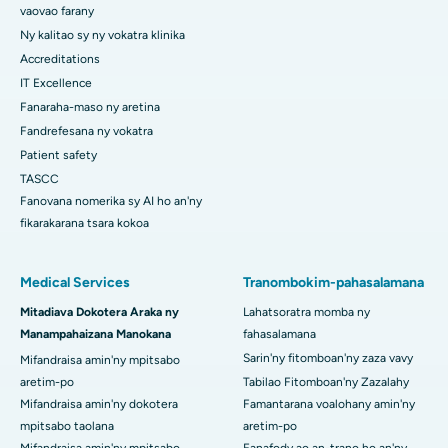
vaovao farany
Ny kalitao sy ny vokatra klinika
Accreditations
IT Excellence
Fanaraha-maso ny aretina
Fandrefesana ny vokatra
Patient safety
TASCC
Fanovana nomerika sy AI ho an'ny
fikarakarana tsara kokoa
Medical Services
Tranombokim-pahasalamana
Mitadiava Dokotera Araka ny
Lahatsoratra momba ny
Manampahaizana Manokana
fahasalamana
Sarin'ny fitomboan'ny zaza vavy
Mifandraisa amin'ny mpitsabo
aretim-po
Tabilao Fitomboan'ny Zazalahy
Mifandraisa amin'ny dokotera
Famantarana voalohany amin'ny
mpitsabo taolana
aretim-po