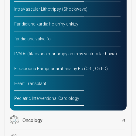
IntraVascular Lithotripsy (Shockwave)
Fandidiana kardia ho an'ny ankizy
fandidiana valva fo
LVADs (fitaovana manampy amin'ny ventricular havia)
Fitsaboana Fampifanarahana ny Fo (CRT, CRT-D)
Heart Transplant
Pediatric Interventional Cardiology
Oncology