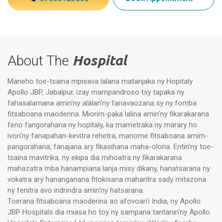
About The
Hospital
Maneho toe-tsaina mpisava lalana matanjaka ny Hopitaly
Apollo JBP, Jabalpur, izay mampandroso tsy tapaka ny
fahasalamana amin'ny alàlan'ny fanavaozana sy ny fomba
fitsaboana maoderina. Miorim-paka lalina amin'ny fikarakarana
feno fangorahana ny hopitaly, ka mametraka ny marary ho
ivon'ny fanapahan-kevitra rehetra, manome fitsaboana amim-
pangorahana, fanajana ary fikasihana maha-olona. Entin'ny toe-
tsaina mavitrika, ny ekipa dia mihoatra ny fikarakarana
mahazatra mba hanampiana lanja misy dikany, hanatsarana ny
vokatra ary hananganana fitokisana maharitra sady mitazona
ny fenitra avo indrindra amin'ny hatsarana.
Toerana fitsaboana maoderina ao afovoan'i India, ny Apollo
JBP Hospitals dia miasa ho toy ny sampana tantanin'ny Apollo