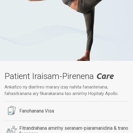
Patient Iraisam-Pirenena
Care
Ankafizo ny dian'ireo marary izay nahita fanantenana,
fahasitranana ary fikarakarana tao amin'ny Hopitaly Apollo.
Fanohanana Visa
Fitrandrahana amin'ny seranam-piaramanidina & trano