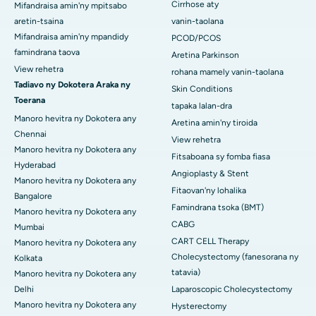
Cirrhose aty
Mifandraisa amin'ny mpitsabo
aretin-tsaina
vanin-taolana
Mifandraisa amin'ny mpandidy
PCOD/PCOS
famindrana taova
Aretina Parkinson
View rehetra
rohana mamely vanin-taolana
Tadiavo ny Dokotera Araka ny
Skin Conditions
Toerana
tapaka lalan-dra
Manoro hevitra ny Dokotera any
Aretina amin'ny tiroida
Chennai
View rehetra
Manoro hevitra ny Dokotera any
Fitsaboana sy fomba fiasa
Hyderabad
Angioplasty & Stent
Manoro hevitra ny Dokotera any
Fitaovan'ny lohalika
Bangalore
Famindrana tsoka (BMT)
Manoro hevitra ny Dokotera any
CABG
Mumbai
CART CELL Therapy
Manoro hevitra ny Dokotera any
Cholecystectomy (fanesorana ny
Kolkata
tatavia)
Manoro hevitra ny Dokotera any
Delhi
Laparoscopic Cholecystectomy
Manoro hevitra ny Dokotera any
Hysterectomy