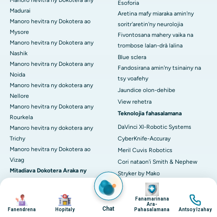
Manoro hevitra ny Dokotera any
Esoforia
Madurai
Aretina mafy miaraka amin'ny
Manoro hevitra ny Dokotera ao
soritr'aretin'ny neurolojia
Mysore
Fivontosana mahery vaika na
Manoro hevitra ny Dokotera any
trombose lalan-drà lalina
Nashik
Blue sclera
Manoro hevitra ny Dokotera any
Fandosirana amin'ny tsinainy na
Noida
tsy voafehy
Manoro hevitra ny dokotera any
Jaundice olon-dehibe
Nellore
View rehetra
Manoro hevitra ny Dokotera any
Teknolojia fahasalamana
Rourkela
DaVinci XI-Robotic Systems
Manoro hevitra ny dokotera any
Trichy
CyberKnife-Accuray
Manoro hevitra ny Dokotera ao
Meril Cuvis Robotics
Vizag
Cori nataon'i Smith & Nephew
Mitadiava Dokotera Araka ny
Stryker by Mako
Aretina/Toe-javatra
3D Neuro-navigation System
Image
vanin-taolana
Image
Image
Image
3 TESLA MRI
Fanamarinana
Ara-
asma
LINAC
Chat
Fanendrena
Hopitaly
Pahasalamana
Antsoy Izahay