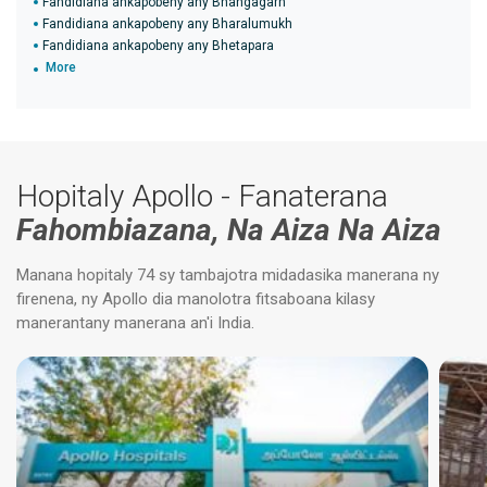
Fandidiana ankapobeny any Bhangagarh
Fandidiana ankapobeny any Bharalumukh
Fandidiana ankapobeny any Bhetapara
More
Hopitaly Apollo - Fanaterana
Fahombiazana, Na Aiza Na Aiza
Manana hopitaly 74 sy tambajotra midadasika manerana ny
firenena, ny Apollo dia manolotra fitsaboana kilasy
manerantany manerana an'i India.