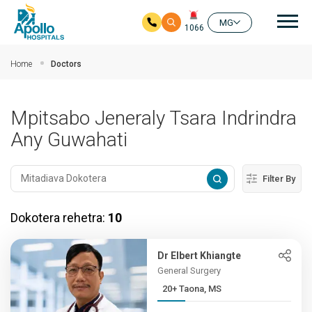
Mai
MG
1066
Ho any amin'ny fizarana lehibe votoaty
Home
Doctors
Mpitsabo Jeneraly Tsara Indrindra
Any Guwahati
Filter By
Dokotera rehetra:
10
Dr Elbert Khiangte
General Surgery
20+ Taona, MS