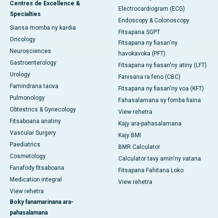
Centres de Excellence &
Electrocardiogram (ECG)
Specialties
Endoscopy & Colonoscopy
Siansa momba ny kardia
Fitsapana SGPT
Oncology
Fitsapana ny fiasan'ny
Neurosciences
havokavoka (PFT)
Gastroenterology
Fitsapana ny fiasan'ny atiny (LFT)
Urology
Fanisana ra feno (CBC)
Famindrana taova
Fitsapana ny fiasan'ny voa (KFT)
Pulmonology
Fahasalamana sy fomba fiaina
Obtestrics & Gynecology
View rehetra
Fitsaboana anatiny
Kajy ara-pahasalamana
Vascular Surgery
Kajy BMI
Paediatrics
BMR Calculator
Cosmetology
Calculator tavy amin'ny vatana
Fanafody fitsaboana
Fitsapana Fahitana Loko
Medication integral
View rehetra
View rehetra
Boky fanamarinana ara-
pahasalamana