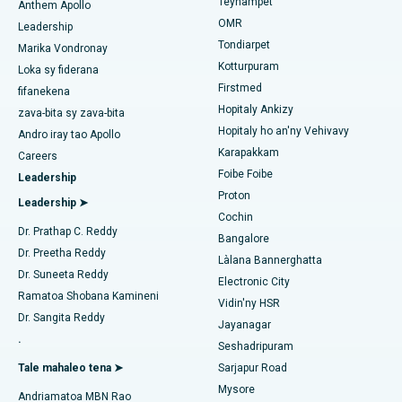
Teynampet
Fandidiana Lasik
Anthem Apollo
Hopitaly tsara indrindra ao amin'ny PH Road, Chennai
OMR
Leadership
Rhinoplasty
Tondiarpet
Tadiavo ny Pediatrika
Foibe Fo Tsara Indrindra ao amin'ny Thousand Lights, Chennai
Marika Vondronay
Kotturpuram
Loka sy fiderana
Liposuction
Hopitaly tsara indrindra ao Jubilee Hills, Hyderabad
Firstmed
fifanekena
Hopitaly Ankizy
Coronary Angiogram
zava-bita sy zava-bita
Mitadiava mpitsabo hoditra
Hopitaly tsara indrindra ao Tondiarpet, Chennai
Hopitaly ho an'ny Vehivavy
Andro iray tao Apollo
Transcatheter Aortic Valve fanoloana
Karapakkam
Hopitaly tsara indrindra ao Kotturpuram, Chennai
Careers
Foibe Foibe
Leadership
Mitadiava mpitsabo urolojika
MitraClip Valve Repair
Hopitaly tsara indrindra ao amin'ny Kovai Road, Karur
Proton
Leadership ➤
Cochin
Fandidiana cardiac invasive kely indrindra
Hopitaly tsara indrindra ao Karapakkam, Chennai
Dr. Prathap C. Reddy
Bangalore
Mitadiava mpitsabo diabeta
Dr. Preetha Reddy
Catheter Ablation
Làlana Bannerghatta
Hopitaly tsara indrindra ao Arilova, Vizag
Dr. Suneeta Reddy
Electronic City
Fandidiana Fanarenana ACL
Ramatoa Shobana Kamineni
Hopitaly tsara indrindra ao amin'ny Lalana Kanpur, Lucknow
Vidin'ny HSR
Mitadiava Dokotera mpitsabo aretim-behivavy
Dr. Sangita Reddy
Jayanagar
Fanoloana ny soroka
Hopitaly tsara indrindra ao amin'ny Sector-26, Noida
.
Seshadripuram
Ablation Endometrial
Tale mahaleo tena ➤
Sarjapur Road
Hopitaly tsara indrindra ao Gandhinagar, Ahmedabad
Mitadiava Dokotera Jeneraly
Mysore
Andriamatoa MBN Rao
Embolization ny lalan-dra