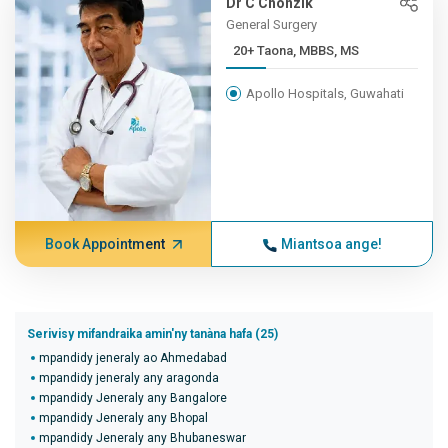
Dr C Chonzik
General Surgery
20+ Taona, MBBS, MS
Apollo Hospitals, Guwahati
Book Appointment
Miantsoa ange!
Serivisy mifandraika amin'ny tanàna hafa (25)
mpandidy jeneraly ao Ahmedabad
mpandidy jeneraly any aragonda
mpandidy Jeneraly any Bangalore
mpandidy Jeneraly any Bhopal
mpandidy Jeneraly any Bhubaneswar