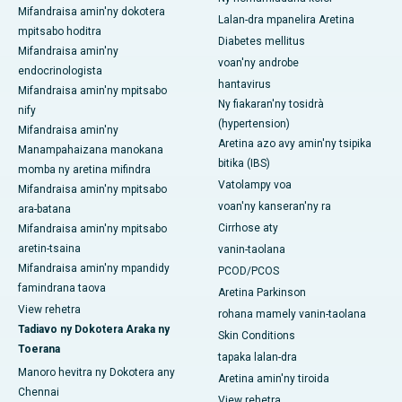
Mifandraisa amin'ny dokotera
Lalan-dra mpanelira Aretina
mpitsabo hoditra
Diabetes mellitus
Mifandraisa amin'ny
voan'ny androbe
endocrinologista
hantavirus
Mifandraisa amin'ny mpitsabo
Ny fiakaran'ny tosidrà
nify
(hypertension)
Mifandraisa amin'ny
Aretina azo avy amin'ny tsipika
Manampahaizana manokana
bitika (IBS)
momba ny aretina mifindra
Vatolampy voa
Mifandraisa amin'ny mpitsabo
voan'ny kanseran'ny ra
ara-batana
Cirrhose aty
Mifandraisa amin'ny mpitsabo
aretin-tsaina
vanin-taolana
Mifandraisa amin'ny mpandidy
PCOD/PCOS
famindrana taova
Aretina Parkinson
View rehetra
rohana mamely vanin-taolana
Tadiavo ny Dokotera Araka ny
Skin Conditions
Toerana
tapaka lalan-dra
Manoro hevitra ny Dokotera any
Aretina amin'ny tiroida
Chennai
View rehetra