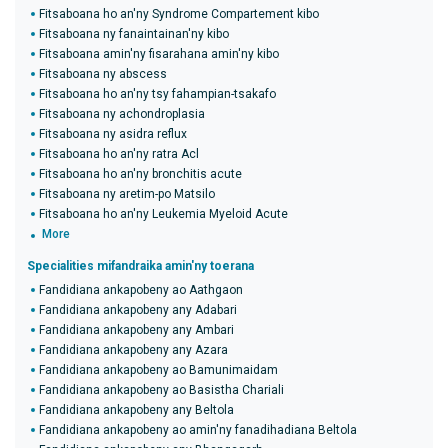
Fitsaboana ho an'ny Syndrome Compartement kibo
Fitsaboana ny fanaintainan'ny kibo
Fitsaboana amin'ny fisarahana amin'ny kibo
Fitsaboana ny abscess
Fitsaboana ho an'ny tsy fahampian-tsakafo
Fitsaboana ny achondroplasia
Fitsaboana ny asidra reflux
Fitsaboana ho an'ny ratra Acl
Fitsaboana ho an'ny bronchitis acute
Fitsaboana ny aretim-po Matsilo
Fitsaboana ho an'ny Leukemia Myeloid Acute
More
Specialities mifandraika amin'ny toerana
Fandidiana ankapobeny ao Aathgaon
Fandidiana ankapobeny any Adabari
Fandidiana ankapobeny any Ambari
Fandidiana ankapobeny any Azara
Fandidiana ankapobeny ao Bamunimaidam
Fandidiana ankapobeny ao Basistha Chariali
Fandidiana ankapobeny any Beltola
Fandidiana ankapobeny ao amin'ny fanadihadiana Beltola