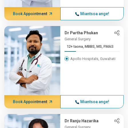
Book Appointment
Miantsoa ange!
Dr Partha Phukan
General Surgery
12+ taona, MBBS, MS, FMAS
Apollo Hospitals, Guwahati
Book Appointment
Miantsoa ange!
Dr Ranju Hazarika
General Surgery