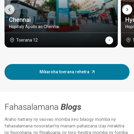
Chennai
Hy
Hopitaly Apollo ao Chennai
Hopi
Toerana 12
Mikaroha toerana rehetra
Fahasalamana
Blogs
Araho hatrany ny vaovao momba ireo bilaogy momba ny
fahasalamana nosoratan'ny manam-pahaizana izay mirakitra
ny fisorohana, ny fitsaboana, ny toro-hevitra momba ny fomba