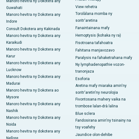
Manoro hevitra ny Dokotera any
View rehetra
Guwahati
Torolàlana momba ny
Manoro hevitra ny Dokotera any
soritr'aretina
Indore
Fanaintainana mafy
Consult Dokotera any Kakinada
Hemoptysis (kohaka ny ra)
Manoro hevitra ny Dokotera any
Karaikudi
Fisotroana tafahoatra
Manoro hevitra ny Dokotera any
Fahitana manjavozavo
Karur
Paralysis na fahaketrahana mafy
Manoro hevitra ny Dokotera any
Ny lymphadenopathie vozon-
Lucknow
tranonjaza
Manoro hevitra ny Dokotera any
Esoforia
Madurai
Aretina mafy miaraka amin'ny
Manoro hevitra ny Dokotera ao
soritr'aretin'ny neurolojia
Mysore
Fivontosana mahery vaika na
Manoro hevitra ny Dokotera any
trombose lalan-drà lalina
Nashik
Blue sclera
Manoro hevitra ny Dokotera any
Fandosirana amin'ny tsinainy na
Noida
tsy voafehy
Manoro hevitra ny dokotera any
Jaundice olon-dehibe
Nellore