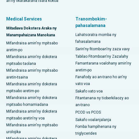
an'ny fikarakarana tsara kokoa
Medical Services
Tranombokim-
pahasalamana
Mitadiava Dokotera Araka ny
Lahatsoratra momba ny
Manampahaizana Manokana
fahasalamana
Mifandraisa amin'ny mpitsabo
Sarin'ny fitomboan'ny zaza vavy
aretim-po
Tabilao Fitomboan'ny Zazalahy
Mifandraisa amin'ny dokotera
Famantarana voalohany amin'ny
mpitsabo taolana
aretim-po
Mifandraisa amin'ny mpitsabo
Fanafody ao an-trano ho an'ny
aretin-tsaina
vato voa
Mifandraisa amin'ny dokotera
mpitsabo aretim-po
Sakafo vato voa
Mifandraisa amin'ny dokotera
Fitantanana ny tioberkilaozy ao
mpitsabo homamiadana
an-trano
Mifandraisa amin'ny dokotera
PCOD vs PCOS
mpitsabo aretin'ny voa
Sakafo voalanjalanja
Mifandraisa amin'ny mpitsabo
Fomba hampihenana ny
urolojika
triglycerides
Mifandraisa amin'ny dokotera