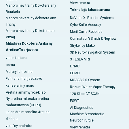
View rehetra
Manoro hevitra ny Dokotera any
Teknolojia fahasalamana
Rourkela
DaVinci XI-Robotic Systems
Manoro hevitra ny dokotera any
Trichy
CyberKnife-Accuray
Manoro hevitra ny Dokotera ao
Meril Cuvis Robotics
Vizag
Cori nataon'i Smith & Nephew
Mitadiava Dokotera Araka ny
Stryker by Mako
Aretina/Toe-javatra
3D Neuro-navigation System
vanin-taolana
3 TESLA MRI
asma
LINAC
Marary lamosina
ECMO
Fahitana manjavozavo
MOSES 2.0 System
kanseran'ny nono
Rezum Water Vapor Therapy
Aretina amin'ny voa-kilao
128 Slice CT SCAN
Ny aretina miteraka aretina
ESWT
mahatsiravina (COPD)
AI Diagnostics
Lalan-dra mpanelira Aretina
Machine Stereotactic
diabeta
Neurochirurgie
voan'ny androbe
View rehetra