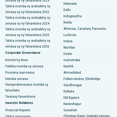
orinasa sy ny faharetana 2023
Kakinada
Tatitra momba ny andraikitry ny
ERCP
Hopitaly tsara indrindra ao amin'ny Canal Circular Road, Kolkata
Delhi
orinasa sy ny faharetana 2022
Indraprastha
Tatitra momba ny andraikitry ny
Hopitaly tsara indrindra ao amin'ny CBD Belapur, Navi Mumbai
Noida
orinasa sy ny faharetana 2024
Athenaa, Zanatany Fiarovana
Tatitra momba ny andraikitry ny
Hopitaly tsara indrindra ao Panchavati, Nashik
orinasa sy ny faharetana 2025
Lucknow
Hopitaly tsara indrindra ao Secunderabad, Hyderabad
Tatitra momba ny andraikitry ny
Indore
orinasa sy ny faharetana 2026
Mumbai
Hopitaly tsara indrindra any Seshadripuram, Bangalore
Corporate Governance
Dadar
Komitin’ny birao
mametraka
Hopitaly tsara indrindra ao Waltair Main Road, Visakhapatnam
Politika momba ny orinasa
Nashik
Hopitaly tsara indrindra ao amin'ny lalana Subhash Nagar,
Fivoriana isan-taona
Ahmedabad
Karimnagar
Hetsika orinasa
Foiben-tanàna, Ellisbridge
Fampandrenesana momba ny
Gandhinagar
Hopitaly tsara indrindra any Managari, Karaikudi
latsa-bato
Kolkata
Taratasy fanendrena
Hopitaly tsara indrindra ao Arepally, Warangal
EM Bypass
Investor Relations
Narendrapur
Hopitaly tsara indrindra ao amin'ny Arera Colony, Bhopal
Financial Reports
Guwahati
Christian Basti, Hopitaly Iraisam-
Tatitra isan-taona