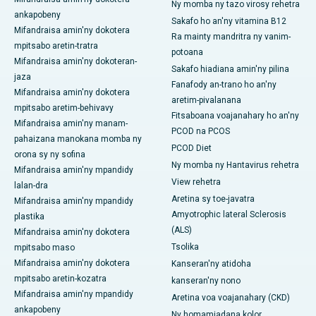
Ny momba ny tazo virosy rehetra
ankapobeny
Sakafo ho an'ny vitamina B12
Mifandraisa amin'ny dokotera
Ra mainty mandritra ny vanim-
mpitsabo aretin-tratra
potoana
Mifandraisa amin'ny dokoteran-
Sakafo hiadiana amin'ny pilina
jaza
Fanafody an-trano ho an'ny
Mifandraisa amin'ny dokotera
aretim-pivalanana
mpitsabo aretim-behivavy
Fitsaboana voajanahary ho an'ny
Mifandraisa amin'ny manam-
PCOD na PCOS
pahaizana manokana momba ny
PCOD Diet
orona sy ny sofina
Ny momba ny Hantavirus rehetra
Mifandraisa amin'ny mpandidy
View rehetra
lalan-dra
Aretina sy toe-javatra
Mifandraisa amin'ny mpandidy
Amyotrophic lateral Sclerosis
plastika
(ALS)
Mifandraisa amin'ny dokotera
Tsolika
mpitsabo maso
Mifandraisa amin'ny dokotera
Kanseran'ny atidoha
mpitsabo aretin-kozatra
kanseran'ny nono
Mifandraisa amin'ny mpandidy
Aretina voa voajanahary (CKD)
ankapobeny
Ny homamiadana kolor