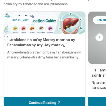
fiaina ary ny fandrosoana ara-pitsaboana.
Jun 25, 2026
Feb 18
Torolàlana ho an'ny Marary momba ny
Fahasalaman'ny Aty: Aty matavy,
Hepatita, Sirôzy, Famindrana Aty ary
Andian-dahatsoratra momba ny fanabeazana ny
Homamiadan'ny Aty
marary: Lohahevitra dimy tena ilaina momba ny
fahasalaman'ny aty
11 Fama
soritr'a
horaisin
Ny aretim
ilaina iz
amin'ny 
raha tsy 
hitrangan
Continue Reading