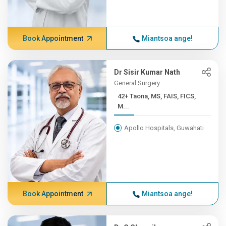
Book Appointment
Miantsoa ange!
Dr Sisir Kumar Nath
General Surgery
42+ Taona, MS, FAIS, FICS,
M...
Apollo Hospitals, Guwahati
Book Appointment
Miantsoa ange!