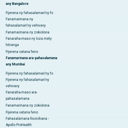
any Bangalore
Fijerena ny fahasalaman'ny fo
Fanamarinana ny
fahasalaman'ny vehivavy
Fanamarinana ny zokiolona
Fanaraha-maso ny loza mety
hitranga
Fijerena vatana feno
Fanamarinana ara-pahasalamana
any Mumbai
Fijerena ny fahasalaman'ny fo
Fijerena ny fahasalaman'ny
vehivavy
Fanaraha-maso ara-
pahasalamana
Fanamarinana ny zokiolona
Fijerena vatana feno
Fahasalamana fisorohana -
Apollo ProHealth