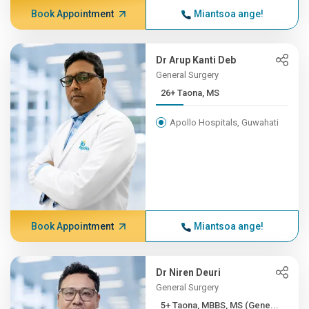
Book Appointment
Miantsoa ange!
Dr Arup Kanti Deb
General Surgery
26+ Taona, MS
Apollo Hospitals, Guwahati
Book Appointment
Miantsoa ange!
Dr Niren Deuri
General Surgery
5+ Taona, MBBS, MS (Gene...