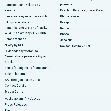
Hopitaly tsara indrindra any Jayanagar, Bangalore
pirenena
Fampisehoana vokatra sy
karama
Paschim Boragaon, Excel Care
Hopitaly tsara indrindra ao KK Nagar, Madurai
Fanolorana ny mpampiasa vola
Bhubaneswar
Hopitaly tsara indrindra any Ramji Nagar, Nellore
Filings ara-dalàna
Bilaspur
Fanambarana araka ny fitsipika
Rourkela
Hopitaly tsara indrindra ao amin'ny Sector-19, Rourkela
46 & 62 ao amin'ny SEBI LODR
Bhopal
Fomba fitanana
Jabalpur
Hopitaly tsara indrindra ao Swargate, Pune
Nivory ny NCLT
Navsari, Hopitaly Nirali
Hopitaly homamiadan'ny vehivavy tsara indrindra any Delhi
Dividends tsy voatanisa
Atsimo
Fametrahana petra-bola tsy azo
antoka
Tetika fananganana fitambarana
dokam-barotra
SAP Reorganisation 2018
Contact Details
Media Center
Apollo ao amin'ny Vaovao
Press Releases
Events