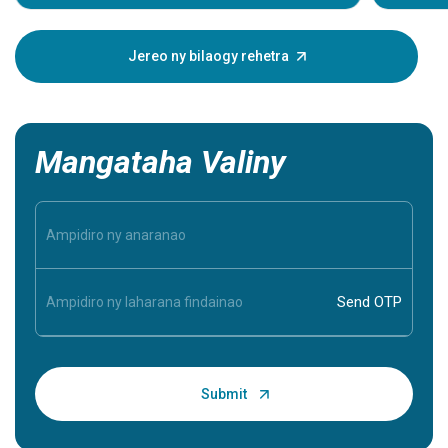
famantara
aretim-po
dia afak
Jereo ny bilaogy rehetra
voaro, no
azy ireo.
Mangataha Valiny