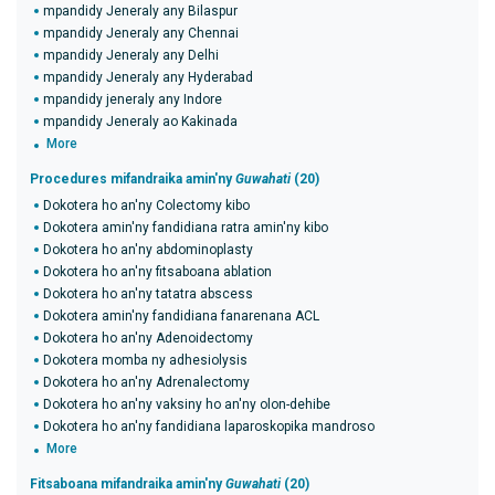
mpandidy Jeneraly any Bilaspur
mpandidy Jeneraly any Chennai
mpandidy Jeneraly any Delhi
mpandidy Jeneraly any Hyderabad
mpandidy jeneraly any Indore
mpandidy Jeneraly ao Kakinada
More
Procedures mifandraika amin'ny
Guwahati
(20)
Dokotera ho an'ny Colectomy kibo
Dokotera amin'ny fandidiana ratra amin'ny kibo
Dokotera ho an'ny abdominoplasty
Dokotera ho an'ny fitsaboana ablation
Dokotera ho an'ny tatatra abscess
Dokotera amin'ny fandidiana fanarenana ACL
Dokotera ho an'ny Adenoidectomy
Dokotera momba ny adhesiolysis
Dokotera ho an'ny Adrenalectomy
Dokotera ho an'ny vaksiny ho an'ny olon-dehibe
Dokotera ho an'ny fandidiana laparoskopika mandroso
More
Fitsaboana mifandraika amin'ny
Guwahati
(20)