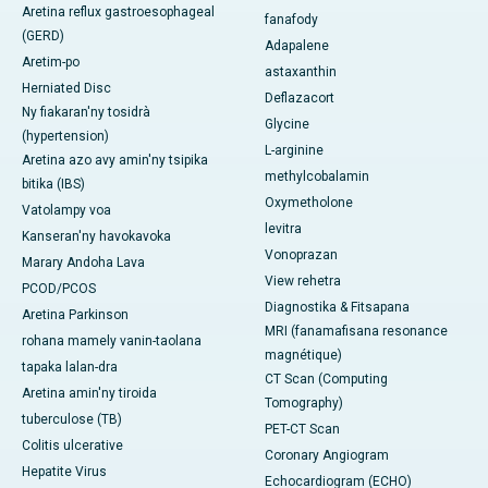
Aretina reflux gastroesophageal
fanafody
(GERD)
Adapalene
Aretim-po
astaxanthin
Herniated Disc
Deflazacort
Ny fiakaran'ny tosidrà
Glycine
(hypertension)
L-arginine
Aretina azo avy amin'ny tsipika
methylcobalamin
bitika (IBS)
Oxymetholone
Vatolampy voa
levitra
Kanseran'ny havokavoka
Vonoprazan
Marary Andoha Lava
View rehetra
PCOD/PCOS
Diagnostika & Fitsapana
Aretina Parkinson
MRI (fanamafisana resonance
rohana mamely vanin-taolana
magnétique)
tapaka lalan-dra
CT Scan (Computing
Aretina amin'ny tiroida
Tomography)
tuberculose (TB)
PET-CT Scan
Colitis ulcerative
Coronary Angiogram
Hepatite Virus
Echocardiogram (ECHO)