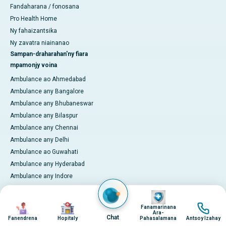
Fandaharana / fonosana
Pro Health Home
Ny fahaizantsika
Ny zavatra niainanao
Sampan-draharahan'ny fiara
mpamonjy voina
Ambulance ao Ahmedabad
Ambulance any Bangalore
Ambulance any Bhubaneswar
Ambulance any Bilaspur
Ambulance any Chennai
Ambulance any Delhi
Ambulance ao Guwahati
Ambulance any Hyderabad
Ambulance any Indore
Ambulance ao Kakinada
Image
Ambulance any Karaikudi
Image
Image
Image
Fanamarinana
Ambulance ao Karur
Ara-
Chat
Fanendrena
Hopitaly
Pahasalamana
Antsoy Izahay
Ambulance any Kochi