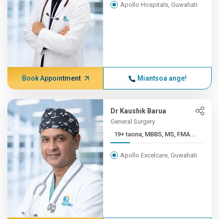
Apollo Hospitals, Guwahati
Book Appointment
Miantsoa ange!
Dr Kaushik Barua
General Surgery
19+ taona, MBBS, MS, FMA...
Apollo Excelcare, Guwahati