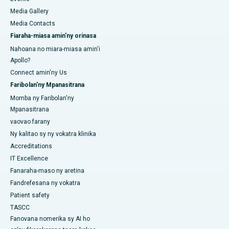
Media Gallery
Media Contacts
Fiaraha-miasa amin'ny orinasa
Nahoana no miara-miasa amin'i
Apollo?
Connect amin'ny Us
Faribolan'ny Mpanasitrana
Momba ny Faribolan'ny
Mpanasitrana
vaovao farany
Ny kalitao sy ny vokatra klinika
Accreditations
IT Excellence
Fanaraha-maso ny aretina
Fandrefesana ny vokatra
Patient safety
TASCC
Fanovana nomerika sy AI ho