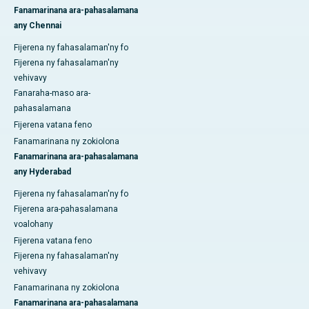
Fanamarinana ara-pahasalamana
any Chennai
Fijerena ny fahasalaman'ny fo
Fijerena ny fahasalaman'ny
vehivavy
Fanaraha-maso ara-
pahasalamana
Fijerena vatana feno
Fanamarinana ny zokiolona
Fanamarinana ara-pahasalamana
any Hyderabad
Fijerena ny fahasalaman'ny fo
Fijerena ara-pahasalamana
voalohany
Fijerena vatana feno
Fijerena ny fahasalaman'ny
vehivavy
Fanamarinana ny zokiolona
Fanamarinana ara-pahasalamana