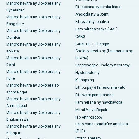
Manoro hevitra ny Dokotera any
Fitsaboana sy fomba fiasa
Hyderabad
Angioplasty & Stent
Manoro hevitra ny Dokotera any
Fitaovan'ny lohalika
Bangalore
Famindrana tsoka (BMT)
Manoro hevitra ny Dokotera any
CABG
Mumbai
CART CELL Therapy
Manoro hevitra ny Dokotera any
Cholecystectomy (fanesorana ny
Kolkata
tatavia)
Manoro hevitra ny Dokotera any
Delhi
Laparoscopic Cholecystectomy
Manoro hevitra ny Dokotera any
Hysterectomy
Pune
Kidnapping
Manoro hevitra ny Dokotera ao
Lithotripsy & fanesorana vato
Karim Nagar
Fitaovam-pananahana
Manoro hevitra ny Dokotera any
Famindrana ny havokavoka
Ahmedabad
Mitral Valve Repair
Manoro hevitra ny Dokotera any
Hip Arthroscopy
Bhubaneswar
Fanoloana tontalin'ny andilana
Manoro hevitra ny Dokotera any
(THR)
Bilaspur
Proton Therapy