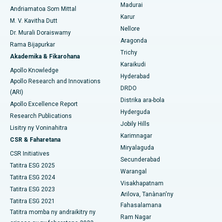
Hopitaly tsara indrindra ao Aragonda, Andhra Pradesh
Madurai
Andriamatoa Som Mittal
Karur
Cystectomy ovarian
M. V. Kavitha Dutt
Hopitaly tsara indrindra ao amin'ny Bannerghatta Road,
Mitadiava Psikology
Nellore
Bangalore
Dr. Murali Doraiswamy
Fandidiana homamiadana amin'ny nono
Aragonda
Rama Bijapurkar
Hopitaly tsara indrindra ao amin'ny Unit-15, Bhubaneswar
Trichy
Akademika & Fikarohana
Brachytherapy
Mitadiava mpandidy ankapobeny
Karaikudi
Apollo Knowledge
Hopitaly tsara indrindra ao amin'ny Seepat Road, Bilaspur
Hyderabad
Colonoscopy
Apollo Research and Innovations
DRDO
Hopitaly tsara indrindra ao Ellisbridge, Ahmedabad
(ARI)
Polypectomy
Distrika ara-bola
Apollo Excellence Report
Hopitaly tsara indrindra ao New Delhi
Hyderguda
Research Publications
Fampiroboroboana ny ati-doha
Jobily Hills
Lisitry ny Voninahitra
Hopitaly tsara indrindra ao amin'ny DRDO, Hyderabad
Karimnagar
Dialyse peritoneal
CSR & Faharetana
Miryalaguda
Hopitaly tsara indrindra ao amin'ny GS Road, Guwahati
CSR Initiatives
Biopsy voa
Secunderabad
Tatitra ESG 2025
Hopitaly tsara indrindra ao Hyderguda, Hyderabad
Warangal
Parathyroidectomy
Tatitra ESG 2024
Visakhapatnam
Tatitra ESG 2023
Hopitaly tsara indrindra ao Vijay Nagar, Indore
Arilova, Tanànan'ny
Cytoreductive fandidiana
Tatitra ESG 2021
Fahasalamana
Hopitaly tsara indrindra ao amin'ny Suryaraopeta Main Road,
Tatitra momba ny andraikitry ny
Fanoloana lohalika manontolo seramika
Ram Nagar
Kakinada