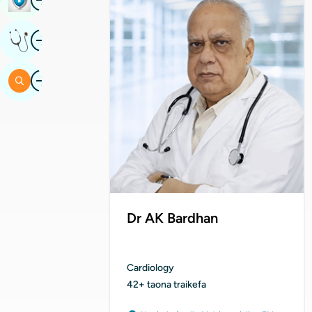
Image
Mahazoa Hevitra Manam-Pahaizana
Image
Mitady
Dr AK Bardhan
Cardiology
42+ taona traikefa