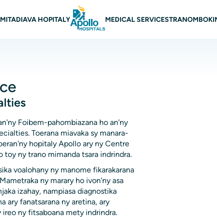
rohana
MITADIAVA HOPITALY
MEDICAL SERVICES
TRANOMBOKI
nce
lties
 an'ny Foibem-pahombiazana ho an'ny
ialties. Toerana miavaka sy manara-
oeran'ny hopitaly Apollo ary ny Centre
o toy ny trano mimanda tsara indrindra.
tsika voalohany ny manome fikarakarana
. Mametraka ny marary ho ivon'ny asa
njaka izahay, nampiasa diagnostika
 ary fanatsarana ny aretina, ary
ireo ny fitsaboana mety indrindra.