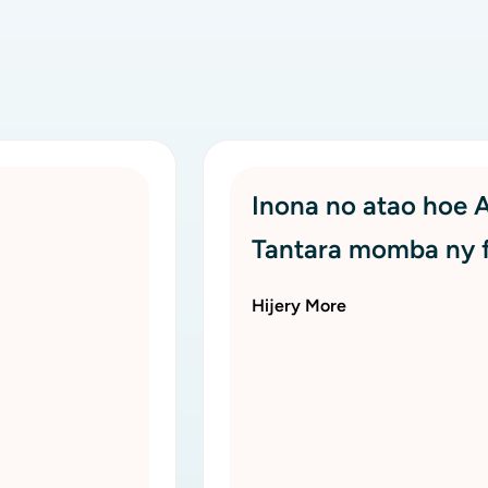
Inona no atao hoe 
Tantara momba ny f
Hijery More