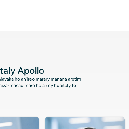
fahasalaman'ny
vehivavy -
Hopitaly Apollo
taly Apollo
miavaka ho an'ireo marary manana aretim-
iza-manao maro ho an'ny hopitaly fo