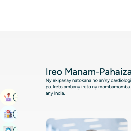
Apollo Institute
Neurosciences
Ireo Manam-Pahaiza
Ny ekipanay natokana ho an'ny cardiolog
po. Ireto ambany ireto ny mombamomba n
any India.
Image
Book Appointment
Image
Mitadiava Hopitaly
Image
Boky Fijerena Fahasalamana