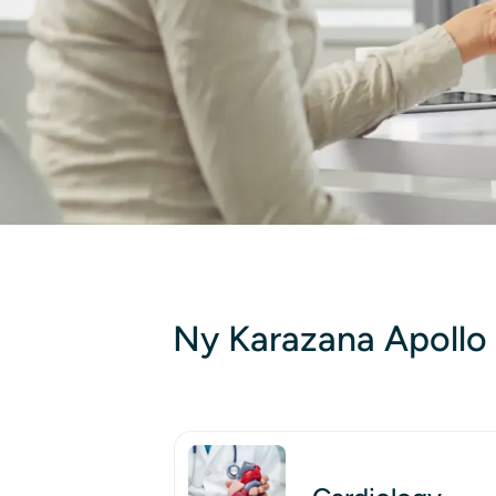
Ny Karazana Apollo
Image
ly tsara