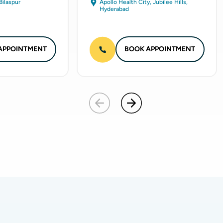
Bilaspur
Apollo Health City, Jubilee Hills,
Hyderabad
APPOINTMENT
BOOK APPOINTMENT