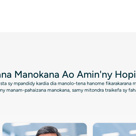
 of
Hopitaly Apollo
na Manokana Ao Amin'ny Hopi
ista sy mpandidy kardia dia manolo-tena hanome fikarakarana 
y manam-pahaizana manokana, samy mitondra traikefa sy faha