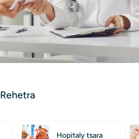
 Rehetra
Image
Ima
Hopitaly tsara