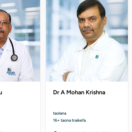
u
Dr A Mohan Krishna
taolana
16+ taona traikefa