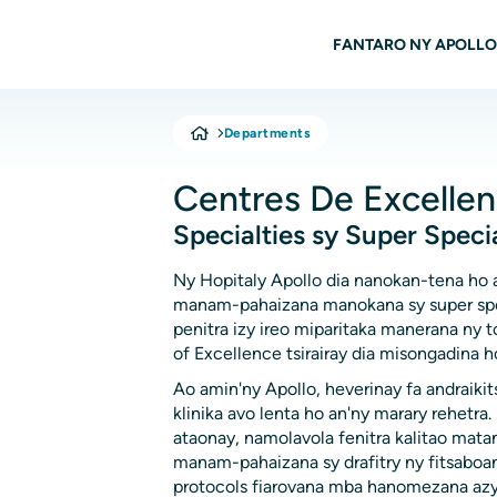
Ho any amin'ny fizarana lehibe votoaty
Main Fika
FANTARO NY APOLLO
Departments
Centres De Excelle
Specialties sy Super Specia
Ny Hopitaly Apollo dia nanokan-tena ho
manam-pahaizana manokana sy super spec
penitra izy ireo miparitaka manerana ny t
of Excellence tsirairay dia misongadina h
Ao amin'ny Apollo, heverinay fa andraiki
klinika avo lenta ho an'ny marary rehetra
ataonay, namolavola fenitra kalitao mata
manam-pahaizana sy drafitry ny fitsaboana
protocols fiarovana mba hanomezana azy 