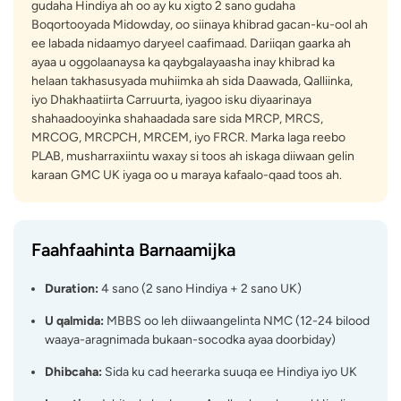
gudaha Hindiya ah oo ay ku xigto 2 sano gudaha
Boqortooyada Midowday, oo siinaya khibrad gacan-ku-ool ah
ee labada nidaamyo daryeel caafimaad. Dariiqan gaarka ah
ayaa u oggolaanaysa ka qaybgalayaasha inay khibrad ka
helaan takhasusyada muhiimka ah sida Daawada, Qalliinka,
iyo Dhakhaatiirta Carruurta, iyagoo isku diyaarinaya
shahaadooyinka shahaadada sare sida MRCP, MRCS,
MRCOG, MRCPCH, MRCEM, iyo FRCR. Marka laga reebo
PLAB, musharraxiintu waxay si toos ah iskaga diiwaan gelin
karaan GMC UK iyaga oo u maraya kafaalo-qaad toos ah.
Faahfaahinta Barnaamijka
Duration:
4 sano (2 sano Hindiya + 2 sano UK)
U qalmida:
MBBS oo leh diiwaangelinta NMC (12-24 bilood
waaya-aragnimada bukaan-socodka ayaa doorbiday)
Dhibcaha:
Sida ku cad heerarka suuqa ee Hindiya iyo UK