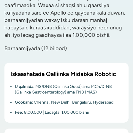
caafimaadka. Waxaa si shaqsi ah u gaarsiiya
kuliyadaha sare ee Apollo ee qaybaha kala duwan,
barnaamijyadan waxay isku daraan manhaj
habaysan, kuraas xaddidan, waraysiyo heer unug
ah, iyo lacag gaadhaysa ilaa 1,00,000 bishii.
Barnaamijyada (12 bilood)
Iskaashatada Qalliinka Midabka Robotic
U qalmida:
MS/DNB (Qaliinka Guud) ama MCh/DrNB
(Qaliinka Gastroenterology) ama FNB (MAS)
Goobaha:
Chennai, New Delhi, Bengaluru, Hyderabad
Fee:
8,00,000 | Lacagta: 1,00,000 bishii