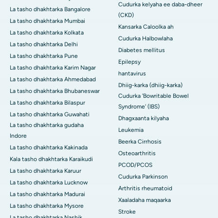
Cudurka kelyaha ee daba-dheer
La tasho dhakhtarka Bangalore
(CKD)
La tasho dhakhtarka Mumbai
Kansarka Caloolka ah
La tasho dhakhtarka Kolkata
Cudurka Halbowlaha
La tasho dhakhtarka Delhi
Diabetes mellitus
La tasho dhakhtarka Pune
Epilepsy
La tasho dhakhtarka Karim Nagar
hantavirus
La tasho dhakhtarka Ahmedabad
Dhiig-karka (dhiig-karka)
La tasho dhakhtarka Bhubaneswar
Cudurka 'Bowritable Bowel
La tasho dhakhtarka Bilaspur
Syndrome' (IBS)
La tasho dhakhtarka Guwahati
Dhagxaanta kilyaha
La tasho dhakhtarka gudaha
Leukemia
Indore
Beerka Cirrhosis
La tasho dhakhtarka Kakinada
Osteoarthritis
Kala tasho dhakhtarka Karaikudi
PCOD/PCOS
La tasho dhakhtarka Karuur
Cudurka Parkinson
La tasho dhakhtarka Lucknow
Arthritis rheumatoid
La tasho dhakhtarka Madurai
Xaaladaha maqaarka
La tasho dhakhtarka Mysore
Stroke
La tasho dhakhtarka Nashik