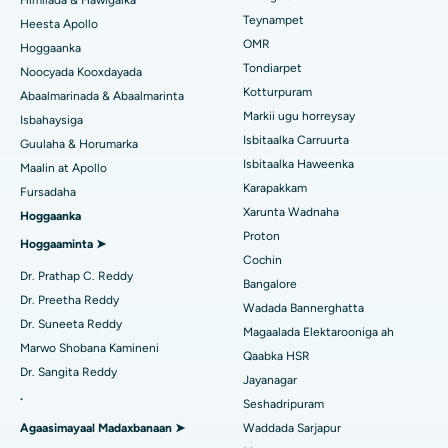
Himilada & Hawlgalka
Qalliinka Lasik
Teynampet
Heesta Apollo
Isbitaalka ugu Fiican ee Jubilee Hills, Hyderabad
Raadi Carruurta
OMR
Hoggaanka
Rinoplasty
Tondiarpet
Noocyada Kooxdayada
Isbitaalka ugu Fiican Tondiarpet, Chennai
Kotturpuram
Abaalmarinada & Abaalmarinta
Liposuction
Soo hel Dhakhtarka Maqaarka
Isbitaalka ugu Fiican Kotturpuram, Chennai
Markii ugu horreysay
Isbahaysiga
Cudurka Angiogram
Isbitaalka Carruurta
Guulaha & Horumarka
Isbitaalka ugu Fiican ee Kovai Road, Karur
Isbitaalka Haweenka
Maalin at Apollo
Bedelka Transcatheter Aortic Valve
Raadi Dhakhtarka Cudurrada
Karapakkam
Fursadaha
Isbitaalka ugu Fiican Karapakkam, Chennai
Xarunta Wadnaha
Hoggaanka
Dayactirka Valve MitraClip
Isbitaalka ugu Fiican Arilova, Vizag
Proton
Hoggaaminta ➤
Qalliinka Wadnaha ee ugu Yar ee Falalka ah
Cochin
Raadi Dhakhtarka Sonkorowga
Isbitaalka ugu Fiican ee Kanpur Road, Lucknow
Dr. Prathap C. Reddy
Bangalore
Kateetarka Ablation
Dr. Preetha Reddy
Wadada Bannerghatta
Isbitaalka ugu Fiican Qaybta-26, Noida
Dr. Suneeta Reddy
Magaalada Elektarooniga ah
Soo hel Dhakhtarka Haweenka
Qalliinka Dib-u-dhiska ACL
Marwo Shobana Kamineni
Isbitaalka ugu Fiican Gandhinagar, Ahmedabad
Qaabka HSR
Dr. Sangita Reddy
Dib u noqoshada garabka
Jayanagar
Isbitaalka ugu Fiican Aragonda, Andhra Pradesh
.
Seshadripuram
Raadi Dhakhtar Guud
Abominimo Ablam
Agaasimayaal Madaxbanaan ➤
Waddada Sarjapur
Isbitaalka ugu Fiican ee Bannerghatta Road, Bangalore