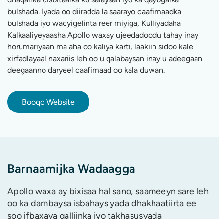
bulshada. Iyada oo diiradda la saarayo caafimaadka
bulshada iyo wacyigelinta reer miyiga, Kulliyadaha
Kalkaaliyeyaasha Apollo waxay ujeedadoodu tahay inay
horumariyaan ma aha oo kaliya karti, laakiin sidoo kale
xirfadlayaal naxariis leh oo u qalabaysan inay u adeegaan
deegaanno daryeel caafimaad oo kala duwan.
Booqo Website
Barnaamijka Wadaagga
Apollo waxa ay bixisaa hal sano, saameeyn sare leh
oo ka dambaysa isbahaysiyada dhakhaatiirta ee
soo ifbaxaya qalliinka iyo takhasusyada