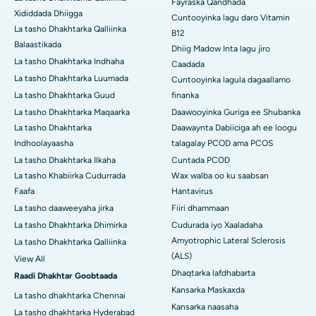
Fayraska Qandhada
Xididdada Dhiigga
Cuntooyinka lagu daro Vitamin
La tasho Dhakhtarka Qalliinka
B12
Balaastikada
Dhiig Madow Inta lagu jiro
La tasho Dhakhtarka Indhaha
Caadada
La tasho Dhakhtarka Luumada
Cuntooyinka lagula dagaallamo
La tasho Dhakhtarka Guud
finanka
La tasho Dhakhtarka Maqaarka
Daawooyinka Guriga ee Shubanka
La tasho Dhakhtarka
Daawaynta Dabiiciga ah ee loogu
Indhoolayaasha
talagalay PCOD ama PCOS
La tasho Dhakhtarka Ilkaha
Cuntada PCOD
La tasho Khabiirka Cudurrada
Wax walba oo ku saabsan
Faafa
Hantavirus
La tasho daaweeyaha jirka
Fiiri dhammaan
La tasho Dhakhtarka Dhimirka
Cudurada iyo Xaaladaha
Amyotrophic Lateral Sclerosis
La tasho Dhakhtarka Qalliinka
(ALS)
View All
Dhaqtarka lafdhabarta
Raadi Dhakhtar Goobtaada
Kansarka Maskaxda
La tasho dhakhtarka Chennai
Kansarka naasaha
La tasho dhakhtarka Hyderabad