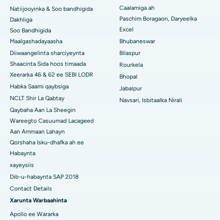
Caalamiga ah
Natiijooyinka & Soo bandhigida
Isbitaalka ugu Fiican Qeybta-19, Rourkela
Paschim Boragaon, Daryeelka
Dakhliga
Excel
Soo Bandhigida
Isbitaalka ugu Fiican Swargate, Pune
Maalgashadayaasha
Bhubaneswar
Diiwaangelinta sharciyeynta
Bilaspur
Isbitaalka Kansarka Haweenka ugu Fiican Koonfurta Delhi
Shaacinta Sida hoos timaada
Rourkela
Xeerarka 46 & 62 ee SEBI LODR
Bhopal
Habka Saami qaybsiga
Jabalpur
NCLT Shir La Qabtay
Navsari, Isbitaalka Nirali
Qaybaha Aan La Sheegin
Wareegto Casuumad Lacageed
Aan Ammaan Lahayn
Qorshaha Isku-dhafka ah ee
Habaynta
xayeysiis
Dib-u-habaynta SAP 2018
Contact Details
Xarunta Warbaahinta
Apollo ee Wararka