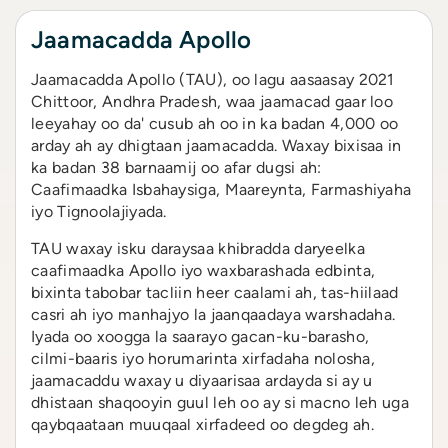
Jaamacadda Apollo
Jaamacadda Apollo (TAU), oo lagu aasaasay 2021
Chittoor, Andhra Pradesh, waa jaamacad gaar loo
leeyahay oo da' cusub ah oo in ka badan 4,000 oo
arday ah ay dhigtaan jaamacadda. Waxay bixisaa in
ka badan 38 barnaamij oo afar dugsi ah:
Caafimaadka Isbahaysiga, Maareynta, Farmashiyaha
iyo Tignoolajiyada.
TAU waxay isku daraysaa khibradda daryeelka
caafimaadka Apollo iyo waxbarashada edbinta,
bixinta tabobar tacliin heer caalami ah, tas-hiilaad
casri ah iyo manhajyo la jaanqaadaya warshadaha.
Iyada oo xoogga la saarayo gacan-ku-barasho,
cilmi-baaris iyo horumarinta xirfadaha nolosha,
jaamacaddu waxay u diyaarisaa ardayda si ay u
dhistaan ​​shaqooyin guul leh oo ay si macno leh uga
qaybqaataan muuqaal xirfadeed oo degdeg ah.