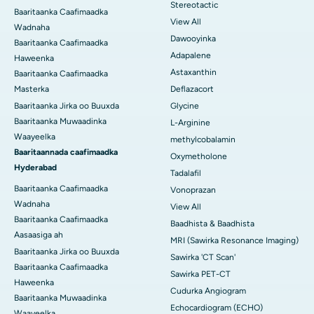
Stereotactic
Baaritaanka Caafimaadka
View All
Wadnaha
Dawooyinka
Baaritaanka Caafimaadka
Adapalene
Haweenka
Astaxanthin
Baaritaanka Caafimaadka
Masterka
Deflazacort
Baaritaanka Jirka oo Buuxda
Glycine
Baaritaanka Muwaadinka
L-Arginine
Waayeelka
methylcobalamin
Baaritaannada caafimaadka
Oxymetholone
Hyderabad
Tadalafil
Baaritaanka Caafimaadka
Vonoprazan
Wadnaha
View All
Baaritaanka Caafimaadka
Baadhista & Baadhista
Aasaasiga ah
MRI (Sawirka Resonance Imaging)
Baaritaanka Jirka oo Buuxda
Sawirka 'CT Scan'
Baaritaanka Caafimaadka
Sawirka PET-CT
Haweenka
Cudurka Angiogram
Baaritaanka Muwaadinka
Echocardiogram (ECHO)
Waayeelka