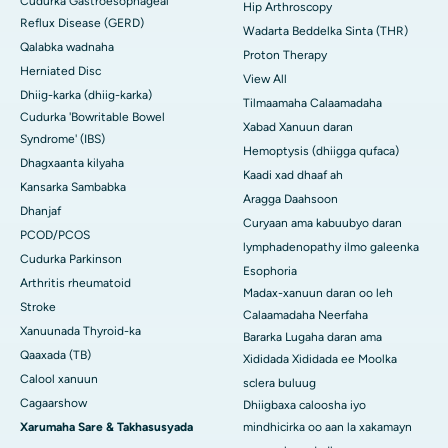
Cudurka Gastroesophageal
Hip Arthroscopy
Reflux Disease (GERD)
Wadarta Beddelka Sinta (THR)
Qalabka wadnaha
Proton Therapy
Herniated Disc
View All
Dhiig-karka (dhiig-karka)
Tilmaamaha Calaamadaha
Cudurka 'Bowritable Bowel
Xabad Xanuun daran
Syndrome' (IBS)
Hemoptysis (dhiigga qufaca)
Dhagxaanta kilyaha
Kaadi xad dhaaf ah
Kansarka Sambabka
Aragga Daahsoon
Dhanjaf
Curyaan ama kabuubyo daran
PCOD/PCOS
lymphadenopathy ilmo galeenka
Cudurka Parkinson
Esophoria
Arthritis rheumatoid
Madax-xanuun daran oo leh
Stroke
Calaamadaha Neerfaha
Xanuunada Thyroid-ka
Bararka Lugaha daran ama
Qaaxada (TB)
Xididada Xididada ee Moolka
Calool xanuun
sclera buluug
Cagaarshow
Dhiigbaxa caloosha iyo
Xarumaha Sare & Takhasusyada
mindhicirka oo aan la xakamayn