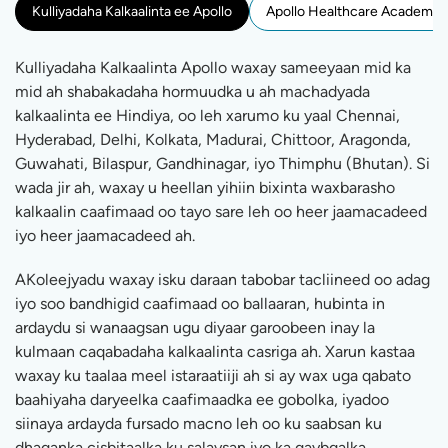
Kulliyadaha Kalkaalinta ee Apollo
Apollo Healthcare Academy
Kulliyadaha Kalkaalinta Apollo waxay sameeyaan mid ka
mid ah shabakadaha hormuudka u ah machadyada
kalkaalinta ee Hindiya, oo leh xarumo ku yaal Chennai,
Hyderabad, Delhi, Kolkata, Madurai, Chittoor, Aragonda,
Guwahati, Bilaspur, Gandhinagar, iyo Thimphu (Bhutan). Si
wada jir ah, waxay u heellan yihiin bixinta waxbarasho
kalkaalin caafimaad oo tayo sare leh oo heer jaamacadeed
iyo heer jaamacadeed ah.
AKoleejyadu waxay isku daraan tabobar tacliineed oo adag
iyo soo bandhigid caafimaad oo ballaaran, hubinta in
ardaydu si wanaagsan ugu diyaar garoobeen inay la
kulmaan caqabadaha kalkaalinta casriga ah. Xarun kastaa
waxay ku taalaa meel istaraatiiji ah si ay wax uga qabato
baahiyaha daryeelka caafimaadka ee gobolka, iyadoo
siinaya ardayda fursado macno leh oo ku saabsan ku
dhaqanka cisbitaalka ku salaysan iyo ka qaybgalka