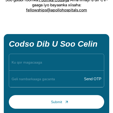
gaaga iyo bayaanka xiisaha:
fellowships@apollohospitals.com
Codso Dib U Soo Celin