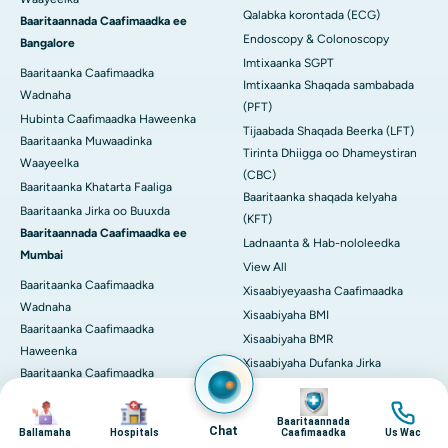
Qalabka korontada (ECG)
Baaritaannada Caafimaadka ee
Endoscopy & Colonoscopy
Bangalore
Imtixaanka SGPT
Baaritaanka Caafimaadka
Imtixaanka Shaqada sambabada
Wadnaha
(PFT)
Hubinta Caafimaadka Haweenka
Tijaabada Shaqada Beerka (LFT)
Baaritaanka Muwaadinka
Tirinta Dhiigga oo Dhameystiran
Waayeelka
(CBC)
Baaritaanka Khatarta Faaliga
Baaritaanka shaqada kelyaha
Baaritaanka Jirka oo Buuxda
(KFT)
Baaritaannada Caafimaadka ee
Ladnaanta & Hab-nololeedka
Mumbai
View All
Baaritaanka Caafimaadka
Xisaabiyeyaasha Caafimaadka
Wadnaha
Xisaabiyaha BMI
Baaritaanka Caafimaadka
Xisaabiyaha BMR
Haweenka
Xisaabiyaha Dufanka Jirka
Baaritaanka Caafimaadka
Tijaabada Aragga Midabka
Image
Masterka
Image
Image
Image
Fiiri dhammaan
Baaritaanka Muwaadinka
Baaritaannada
Chat
Ballamaha
Hospitals
Caafimaadka
Us Wac
Waayeelka