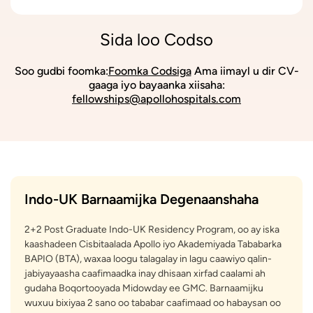
Sida loo Codso
Soo gudbi foomka:
Foomka Codsiga
Ama iimayl u dir CV-
gaaga iyo bayaanka xiisaha:
fellowships@apollohospitals.com
Indo-UK Barnaamijka Degenaanshaha
2+2 Post Graduate Indo-UK Residency Program, oo ay iska
kaashadeen Cisbitaalada Apollo iyo Akademiyada Tababarka
BAPIO (BTA), waxaa loogu talagalay in lagu caawiyo qalin-
jabiyayaasha caafimaadka inay dhisaan xirfad caalami ah
gudaha Boqortooyada Midowday ee GMC. Barnaamijku
wuxuu bixiyaa 2 sano oo tababar caafimaad oo habaysan oo