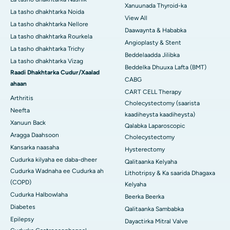
Xanuunada Thyroid-ka
La tasho dhakhtarka Noida
View All
La tasho dhakhtarka Nellore
Daawaynta & Hababka
La tasho dhakhtarka Rourkela
Angioplasty & Stent
La tasho dhakhtarka Trichy
Beddelaadda Jilibka
La tasho dhakhtarka Vizag
Beddelka Dhuuxa Lafta (BMT)
Raadi Dhakhtarka Cudur/Xaalad
CABG
ahaan
CART CELL Therapy
Arthritis
Cholecystectomy (saarista
Neefta
kaadiheysta kaadiheysta)
Xanuun Back
Qalabka Laparoscopic
Aragga Daahsoon
Cholecystectomy
Kansarka naasaha
Hysterectomy
Cudurka kilyaha ee daba-dheer
Qalitaanka Kelyaha
Cudurka Wadnaha ee Cudurka ah
Lithotripsy & Ka saarida Dhagaxa
(COPD)
Kelyaha
Cudurka Halbowlaha
Beerka Beerka
Diabetes
Qalitaanka Sambabka
Epilepsy
Dayactirka Mitral Valve