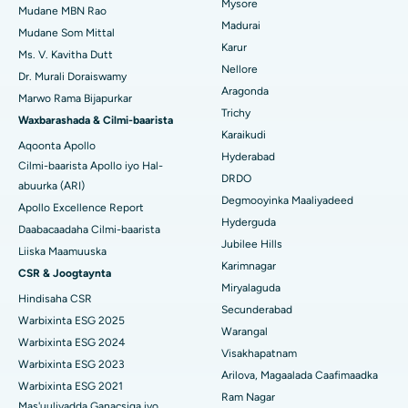
Mysore
Xididada Halbowlaha Uterineine
Mudane MBN Rao
Isbitaalka ugu Fiican Cutubka-15, Bhubaneswar
Madurai
Raadi Cilmi-nafsi yaqaan
Mudane Som Mittal
Cystectomy ugxan-sidaha
Karur
Ms. V. Kavitha Dutt
Isbitaalka ugu Fiican ee Seepat Road, Bilaspur
Nellore
Dr. Murali Doraiswamy
Qalliinka Kansarka Naasaha
Aragonda
Isbitaalka ugu Fiican Ellisbridge, Ahmedabad
Marwo Rama Bijapurkar
Raadi Dhakhtarka Guud
Trichy
Brachytherapy
Waxbarashada & Cilmi-baarista
Isbitaalka ugu Fiican New Delhi
Karaikudi
Aqoonta Apollo
Kolonoscopy
Hyderabad
Cilmi-baarista Apollo iyo Hal-
Isbitaalka ugu Fiican DRDO, Hyderabad
DRDO
abuurka (ARI)
Polypectomy
Degmooyinka Maaliyadeed
Isbitaalka ugu Fiican ee GS Road, Guwahati
Apollo Excellence Report
Hyderguda
Xoojinta Deep Brain
Daabacaadaha Cilmi-baarista
Isbitaalka ugu Fiican Hyderguda, Hyderabad
Jubilee Hills
Liiska Maamuuska
Sifeynta xubinta taranka
Karimnagar
CSR & Joogtaynta
Isbitaalka ugu Fiican ee Vijay Nagar, Indore
Miryalaguda
Hindisaha CSR
Ka-qaadista kelyaha
Secunderabad
Isbitaalka ugu Fiican ee Wadada Weyn ee Suryaropeta, Kakinada
Warbixinta ESG 2025
Warangal
Parathyroidectomy
Warbixinta ESG 2024
Isbitaalka ugu Fiican ee Wadada Wareega Canal, Kolkata
Visakhapatnam
Warbixinta ESG 2023
Qalliinka Cytoreductive
Arilova, Magaalada Caafimaadka
Warbixinta ESG 2021
Isbitaalka ugu Fiican CBD Belapur, Navi Mumbai
Ram Nagar
Mas'uuliyadda Ganacsiga iyo