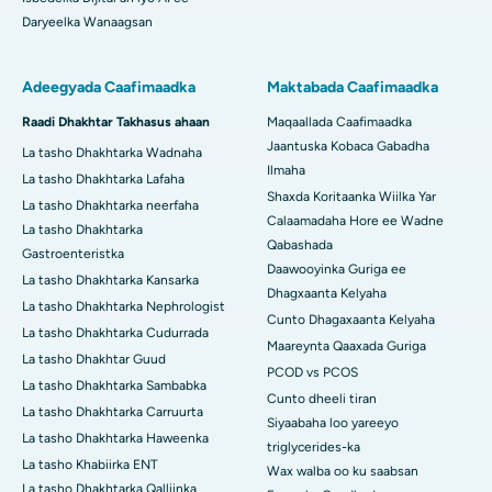
Daryeelka Wanaagsan
Adeegyada Caafimaadka
Maktabada Caafimaadka
Raadi Dhakhtar Takhasus ahaan
Maqaallada Caafimaadka
Jaantuska Kobaca Gabadha
La tasho Dhakhtarka Wadnaha
Ilmaha
La tasho Dhakhtarka Lafaha
Shaxda Koritaanka Wiilka Yar
La tasho Dhakhtarka neerfaha
Calaamadaha Hore ee Wadne
La tasho Dhakhtarka
Qabashada
Gastroenteristka
Daawooyinka Guriga ee
La tasho Dhakhtarka Kansarka
Dhagxaanta Kelyaha
La tasho Dhakhtarka Nephrologist
Cunto Dhagaxaanta Kelyaha
La tasho Dhakhtarka Cudurrada
Maareynta Qaaxada Guriga
La tasho Dhakhtar Guud
PCOD vs PCOS
La tasho Dhakhtarka Sambabka
Cunto dheeli tiran
La tasho Dhakhtarka Carruurta
Siyaabaha loo yareeyo
La tasho Dhakhtarka Haweenka
triglycerides-ka
La tasho Khabiirka ENT
Wax walba oo ku saabsan
La tasho Dhakhtarka Qalliinka