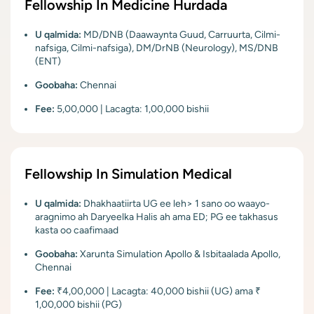
Fellowship In Medicine Hurdada
U qalmida:
MD/DNB (Daawaynta Guud, Carruurta, Cilmi-
nafsiga, Cilmi-nafsiga), DM/DrNB (Neurology), MS/DNB
(ENT)
Goobaha:
Chennai
Fee:
5,00,000 | Lacagta: 1,00,000 bishii
Fellowship In Simulation Medical
U qalmida:
Dhakhaatiirta UG ee leh> 1 sano oo waayo-
aragnimo ah Daryeelka Halis ah ama ED; PG ee takhasus
kasta oo caafimaad
Goobaha:
Xarunta Simulation Apollo & Isbitaalada Apollo,
Chennai
Fee:
₹4,00,000 | Lacagta: 40,000 bishii (UG) ama ₹
1,00,000 bishii (PG)