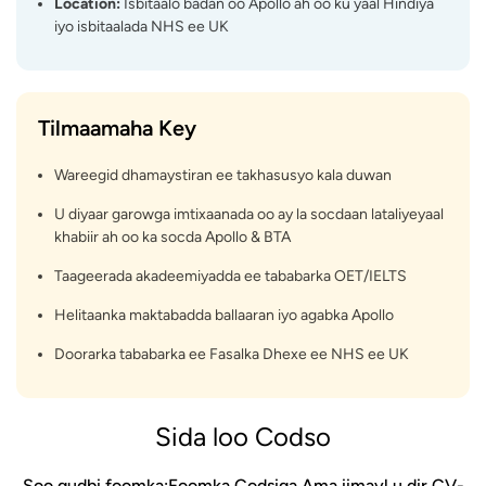
Location:
Isbitaalo badan oo Apollo ah oo ku yaal Hindiya
iyo isbitaalada NHS ee UK
Tilmaamaha Key
Wareegid dhamaystiran ee takhasusyo kala duwan
U diyaar garowga imtixaanada oo ay la socdaan lataliyeyaal
khabiir ah oo ka socda Apollo & BTA
Taageerada akadeemiyadda ee tababarka OET/IELTS
Helitaanka maktabadda ballaaran iyo agabka Apollo
Doorarka tababarka ee Fasalka Dhexe ee NHS ee UK
Sida loo Codso
Soo gudbi foomka:
Foomka Codsiga
Ama iimayl u dir CV-