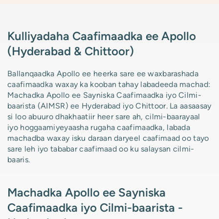
Kulliyadaha Caafimaadka ee Apollo
(Hyderabad & Chittoor)
Ballanqaadka Apollo ee heerka sare ee waxbarashada
caafimaadka waxay ka kooban tahay labadeeda machad:
Machadka Apollo ee Sayniska Caafimaadka iyo Cilmi-
baarista (AIMSR) ee Hyderabad iyo Chittoor. La aasaasay
si loo abuuro dhakhaatiir heer sare ah, cilmi-baarayaal
iyo hoggaamiyeyaasha rugaha caafimaadka, labada
machadba waxay isku daraan daryeel caafimaad oo tayo
sare leh iyo tababar caafimaad oo ku salaysan cilmi-
baaris.
Machadka Apollo ee Sayniska
Caafimaadka iyo Cilmi-baarista -