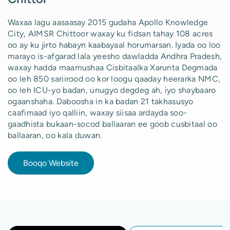
Waxaa lagu aasaasay 2015 gudaha Apollo Knowledge
City, AIMSR Chittoor waxay ku fidsan tahay 108 acres
oo ay ku jirto habayn kaabayaal horumarsan. Iyada oo loo
marayo is-afgarad lala yeesho dawladda Andhra Pradesh,
waxay hadda maamushaa Cisbitaalka Xarunta Degmada
oo leh 850 sariirood oo kor loogu qaaday heerarka NMC,
oo leh ICU-yo badan, unugyo degdeg ah, iyo shaybaaro
ogaanshaha. Daboosha in ka badan 21 takhasusyo
caafimaad iyo qalliin, waxay siisaa ardayda soo-
gaadhista bukaan-socod ballaaran ee goob cusbitaal oo
ballaaran, oo kala duwan.
Booqo Website