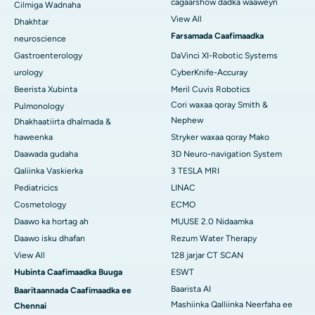
cagaarshow dadka waaweyn
Cilmiga Wadnaha
View All
Dhakhtar
Farsamada Caafimaadka
neuroscience
Gastroenterology
DaVinci XI-Robotic Systems
urology
CyberKnife-Accuray
Beerista Xubinta
Meril Cuvis Robotics
Cori waxaa qoray Smith &
Pulmonology
Nephew
Dhakhaatiirta dhalmada &
haweenka
Stryker waxaa qoray Mako
Daawada gudaha
3D Neuro-navigation System
Qaliinka Vaskierka
3 TESLA MRI
Pediatricics
LINAC
Cosmetology
ECMO
Daawo ka hortag ah
MUUSE 2.0 Nidaamka
Daawo isku dhafan
Rezum Water Therapy
View All
128 jarjar CT SCAN
Hubinta Caafimaadka Buuga
ESWT
Baarista AI
Baaritaannada Caafimaadka ee
Mashiinka Qalliinka Neerfaha ee
Chennai