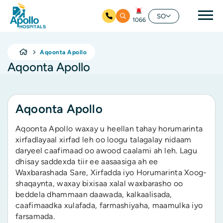
nav
SO
1066
Ku bood tusmada horraanta
Aqoonta Apollo
Aqoonta Apollo
Aqoonta Apollo
Aqoonta Apollo waxay u heellan tahay horumarinta
xirfadlayaal xirfad leh oo loogu talagalay nidaam
daryeel caafimaad oo awood caalami ah leh. Lagu
dhisay saddexda tiir ee aasaasiga ah ee
Waxbarashada Sare, Xirfadda iyo Horumarinta Xoog-
shaqaynta, waxay bixisaa xalal waxbarasho oo
beddela dhammaan daawada, kalkaalisada,
caafimaadka xulafada, farmashiyaha, maamulka iyo
farsamada.