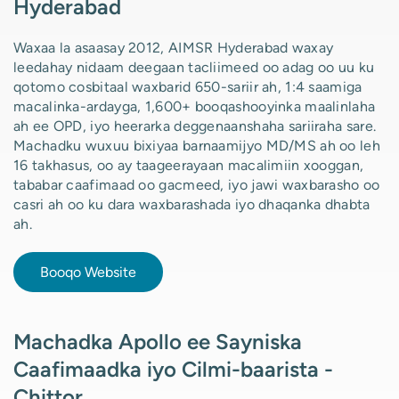
Hyderabad
Waxaa la asaasay 2012, AIMSR Hyderabad waxay
leedahay nidaam deegaan tacliimeed oo adag oo uu ku
qotomo cosbitaal waxbarid 650-sariir ah, 1:4 saamiga
macalinka-ardayga, 1,600+ booqashooyinka maalinlaha
ah ee OPD, iyo heerarka deggenaanshaha sariiraha sare.
Machadku wuxuu bixiyaa barnaamijyo MD/MS ah oo leh
16 takhasus, oo ay taageerayaan macalimiin xooggan,
tababar caafimaad oo gacmeed, iyo jawi waxbarasho oo
casri ah oo ku dara waxbarashada iyo dhaqanka dhabta
ah.
Booqo Website
Machadka Apollo ee Sayniska
Caafimaadka iyo Cilmi-baarista -
Chittor