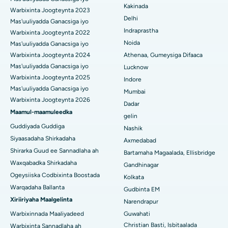
Beddelka Jilibka Wadarta dhoobada
Kakinada
Isbitaalka ugu Fiican Panchavati, Nashik
Warbixinta Joogteynta 2023
Delhi
Ercp
Mas'uuliyadda Ganacsiga iyo
Isbitaalka ugu Fiican ee Secunderabad, Hyderabad
Indraprastha
Warbixinta Joogteynta 2022
Noida
Mas'uuliyadda Ganacsiga iyo
Isbitaalka ugu Fiican ee Seshadripuram, Bangalore
Warbixinta Joogteynta 2024
Athenaa, Gumeysiga Difaaca
Mas'uuliyadda Ganacsiga iyo
Lucknow
Isbitaalka ugu Fiican ee Wadada Weyn ee Waltair,
Warbixinta Joogteynta 2025
Indore
Visakhapatnam
Mas'uuliyadda Ganacsiga iyo
Mumbai
Warbixinta Joogteynta 2026
Isbitaalka ugu Fiican ee Subhash Nagar Road, Karimnagar
Dadar
Maamul-maamuleedka
gelin
Isbitaalka ugu Fiican Managari, Karaikudi
Guddiyada Guddiga
Nashik
Siyaasadaha Shirkadaha
Axmedabad
Isbitaalka ugu Fiican Arepally, Warangal
Shirarka Guud ee Sannadlaha ah
Bartamaha Magaalada, Ellisbridge
Isbitaalka ugu Fiican ee Arera Colony, Bhopal
Waxqabadka Shirkadaha
Gandhinagar
Ogeysiiska Codbixinta Boostada
Kolkata
Isbitaalka ugu Fiican ee Jayanagar, Bangalore
Warqadaha Ballanta
Gudbinta EM
Xiriiriyaha Maalgelinta
Narendrapur
Isbitaalka ugu Fiican KK Nagar, Madurai
Warbixinnada Maaliyadeed
Guwahati
Isbitaalka ugu Fiican Ramji Nagar, Nellore
Christian Basti, Isbitaalada
Warbixinta Sannadlaha ah