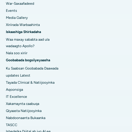
War-Saxaafadeed
Events
Media Gallery
Xiriirada Warbaahinta
Iskaashiga Shirkadaha
Waa maxay sababta aad ula
wadaagto Apollo?
Nala soo xiriir
Goobabada bogsiiyeyaasha
Ku Saabsan Goobabada Daawada
updates Latest
Tayada Clinical & Natiijooyinka
Aqoonsiga
IT Excellence
Xakamaynta caabuqa
Qiyaasta Natiijooyinka
Nabdoonaanta Bukaanka
TASCC
Isbedelka Dijital ah iyo AI ee