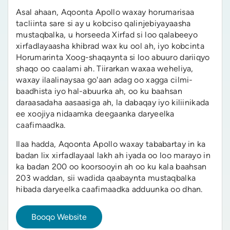
Asal ahaan, Aqoonta Apollo waxay horumarisaa
tacliinta sare si ay u kobciso qalinjebiyayaasha
mustaqbalka, u horseeda Xirfad si loo qalabeeyo
xirfadlayaasha khibrad wax ku ool ah, iyo kobcinta
Horumarinta Xoog-shaqaynta si loo abuuro dariiqyo
shaqo oo caalami ah. Tiirarkan waxaa weheliya,
waxay ilaalinaysaa go'aan adag oo xagga cilmi-
baadhista iyo hal-abuurka ah, oo ku baahsan
daraasadaha aasaasiga ah, la dabaqay iyo kiliinikada
ee xoojiya nidaamka deegaanka daryeelka
caafimaadka.
Ilaa hadda, Aqoonta Apollo waxay tababartay in ka
badan lix xirfadlayaal lakh ah iyada oo loo marayo in
ka badan 200 oo koorsooyin ah oo ku kala baahsan
203 waddan, sii wadida qaabaynta mustaqbalka
hibada daryeelka caafimaadka adduunka oo dhan.
Booqo Website