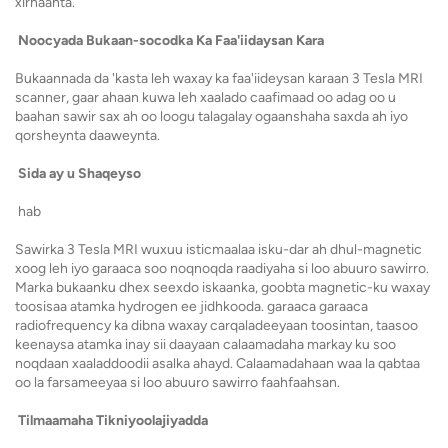
xirnaanta.
Noocyada Bukaan-socodka Ka Faa'iidaysan Kara
Bukaannada da 'kasta leh waxay ka faa'iideysan karaan 3 Tesla MRI
scanner, gaar ahaan kuwa leh xaalado caafimaad oo adag oo u
baahan sawir sax ah oo loogu talagalay ogaanshaha saxda ah iyo
qorsheynta daaweynta.
Sida ay u Shaqeyso
hab
Sawirka 3 Tesla MRI wuxuu isticmaalaa isku-dar ah dhul-magnetic
xoog leh iyo garaaca soo noqnoqda raadiyaha si loo abuuro sawirro.
Marka bukaanku dhex seexdo iskaanka, goobta magnetic-ku waxay
toosisaa atamka hydrogen ee jidhkooda. garaaca garaaca
radiofrequency ka dibna waxay carqaladeeyaan toosintan, taasoo
keenaysa atamka inay sii daayaan calaamadaha markay ku soo
noqdaan xaaladdoodii asalka ahayd. Calaamadahaan waa la qabtaa
oo la farsameeyaa si loo abuuro sawirro faahfaahsan.
Tilmaamaha Tikniyoolajiyadda