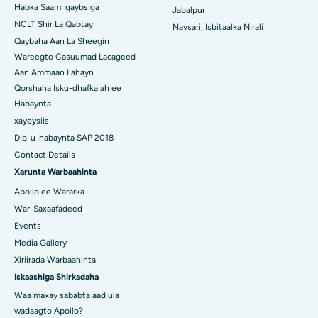
Habka Saami qaybsiga
Jabalpur
NCLT Shir La Qabtay
Navsari, Isbitaalka Nirali
Qaybaha Aan La Sheegin
Wareegto Casuumad Lacageed
Aan Ammaan Lahayn
Qorshaha Isku-dhafka ah ee
Habaynta
xayeysiis
Dib-u-habaynta SAP 2018
Contact Details
Xarunta Warbaahinta
Apollo ee Wararka
War-Saxaafadeed
Events
Media Gallery
Xiriirada Warbaahinta
Iskaashiga Shirkadaha
Waa maxay sababta aad ula
wadaagto Apollo?