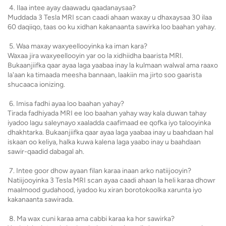
4. Ilaa intee ayay daawadu qaadanaysaa?
Muddada 3 Tesla MRI scan caadi ahaan waxay u dhaxaysaa 30 ilaa
60 daqiiqo, taas oo ku xidhan kakanaanta sawirka loo baahan yahay.
5. Waa maxay waxyeellooyinka ka iman kara?
Waxaa jira waxyeellooyin yar oo la xidhiidha baarista MRI.
Bukaanjiifka qaar ayaa laga yaabaa inay la kulmaan walwal ama raaxo
la'aan ka timaada meesha bannaan, laakiin ma jirto soo gaarista
shucaaca ionizing.
6. Imisa fadhi ayaa loo baahan yahay?
Tirada fadhiyada MRI ee loo baahan yahay way kala duwan tahay
iyadoo lagu saleynayo xaaladda caafimaad ee qofka iyo talooyinka
dhakhtarka. Bukaanjiifka qaar ayaa laga yaabaa inay u baahdaan hal
iskaan oo keliya, halka kuwa kalena laga yaabo inay u baahdaan
sawir-qaadid dabagal ah.
7. Intee goor dhow ayaan filan karaa inaan arko natiijooyin?
Natiijooyinka 3 Tesla MRI scan ayaa caadi ahaan la heli karaa dhowr
maalmood gudahood, iyadoo ku xiran borotokoolka xarunta iyo
kakanaanta sawirada.
8. Ma wax cuni karaa ama cabbi karaa ka hor sawirka?