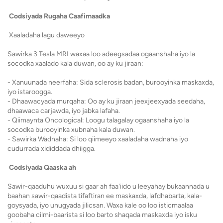
Codsiyada Rugaha Caafimaadka
Xaaladaha lagu daweeyo
Sawirka 3 Tesla MRI waxaa loo adeegsadaa ogaanshaha iyo la
socodka xaalado kala duwan, oo ay ku jiraan:
- Xanuunada neerfaha: Sida sclerosis badan, burooyinka maskaxda,
iyo istaroogga.
- Dhaawacyada murqaha: Oo ay ku jiraan jeexjeexyada seedaha,
dhaawaca carjawda, iyo jabka lafaha.
- Qiimaynta Oncological: Loogu talagalay ogaanshaha iyo la
socodka burooyinka xubnaha kala duwan.
- Sawirka Wadnaha: Si loo qiimeeyo xaaladaha wadnaha iyo
cudurrada xididdada dhiigga.
Codsiyada Qaaska ah
Sawir-qaaduhu wuxuu si gaar ah faa'iido u leeyahay bukaannada u
baahan sawir-qaadista tifaftiran ee maskaxda, lafdhabarta, kala-
goysyada, iyo unugyada jilicsan. Waxa kale oo loo isticmaalaa
goobaha cilmi-baarista si loo barto shaqada maskaxda iyo isku