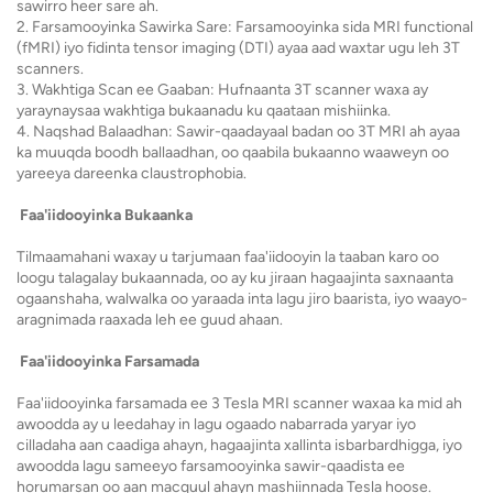
sawirro heer sare ah.
2. Farsamooyinka Sawirka Sare: Farsamooyinka sida MRI functional
(fMRI) iyo fidinta tensor imaging (DTI) ayaa aad waxtar ugu leh 3T
scanners.
3. Wakhtiga Scan ee Gaaban: Hufnaanta 3T scanner waxa ay
yaraynaysaa wakhtiga bukaanadu ku qaataan mishiinka.
4. Naqshad Balaadhan: Sawir-qaadayaal badan oo 3T MRI ah ayaa
ka muuqda boodh ballaadhan, oo qaabila bukaanno waaweyn oo
yareeya dareenka claustrophobia.
Faa'iidooyinka Bukaanka
Tilmaamahani waxay u tarjumaan faa'iidooyin la taaban karo oo
loogu talagalay bukaannada, oo ay ku jiraan hagaajinta saxnaanta
ogaanshaha, walwalka oo yaraada inta lagu jiro baarista, iyo waayo-
aragnimada raaxada leh ee guud ahaan.
Faa'iidooyinka Farsamada
Faa'iidooyinka farsamada ee 3 Tesla MRI scanner waxaa ka mid ah
awoodda ay u leedahay in lagu ogaado nabarrada yaryar iyo
cilladaha aan caadiga ahayn, hagaajinta xallinta isbarbardhigga, iyo
awoodda lagu sameeyo farsamooyinka sawir-qaadista ee
horumarsan oo aan macquul ahayn mashiinnada Tesla hoose.