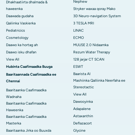
Nephew
Dhakhaatiirta dhalmada &
haweenka
Stryker waxaa qoray Mako
Daawada gudaha
3D Neuro-navigation System
Qaliinka Vaskierka
3 TESLA MRI
Pediatricics
LINAC
Cosmetology
ECMO
Daawo ka hortag ah
MUUSE 2.0 Nidaamka
Daawo isku dhafan
Rezum Water Therapy
View All
128 jarjar CT SCAN
Hubinta Caafimaadka Buuga
ESWT
Baarista AI
Baaritaannada Caafimaadka ee
Mashiinka Qalliinka Neerfaha ee
Chennai
Stereotactic
Baaritaanka Caafimaadka
View All
Wadnaha
Dawooyinka
Baaritaanka Caafimaadka
Adapalene
Haweenka
Astaxanthin
Baaritaanka Caafimaadka
Masterka
Deflazacort
Baaritaanka Jirka oo Buuxda
Glycine