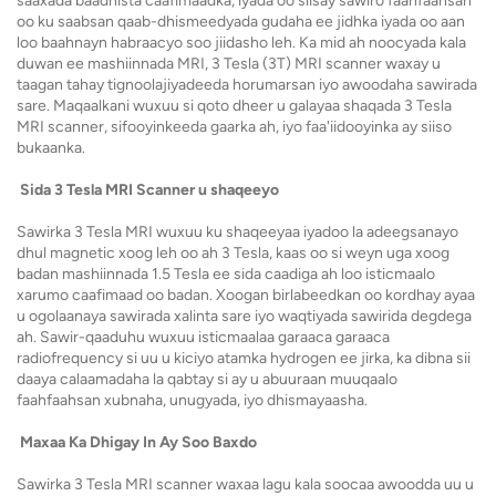
saaxada baadhista caafimaadka, iyada oo siisay sawiro faahfaahsan
oo ku saabsan qaab-dhismeedyada gudaha ee jidhka iyada oo aan
loo baahnayn habraacyo soo jiidasho leh. Ka mid ah noocyada kala
duwan ee mashiinnada MRI, 3 Tesla (3T) MRI scanner waxay u
taagan tahay tignoolajiyadeeda horumarsan iyo awoodaha sawirada
sare. Maqaalkani wuxuu si qoto dheer u galayaa shaqada 3 Tesla
MRI scanner, sifooyinkeeda gaarka ah, iyo faa'iidooyinka ay siiso
bukaanka.
Sida 3 Tesla MRI Scanner u shaqeeyo
Sawirka 3 Tesla MRI wuxuu ku shaqeeyaa iyadoo la adeegsanayo
dhul magnetic xoog leh oo ah 3 Tesla, kaas oo si weyn uga xoog
badan mashiinnada 1.5 Tesla ee sida caadiga ah loo isticmaalo
xarumo caafimaad oo badan. Xoogan birlabeedkan oo kordhay ayaa
u ogolaanaya sawirada xalinta sare iyo waqtiyada sawirida degdega
ah. Sawir-qaaduhu wuxuu isticmaalaa garaaca garaaca
radiofrequency si uu u kiciyo atamka hydrogen ee jirka, ka dibna sii
daaya calaamadaha la qabtay si ay u abuuraan muuqaalo
faahfaahsan xubnaha, unugyada, iyo dhismayaasha.
Maxaa Ka Dhigay In Ay Soo Baxdo
Sawirka 3 Tesla MRI scanner waxaa lagu kala soocaa awoodda uu u