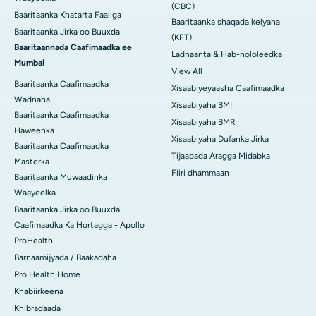
(CBC)
Baaritaanka Khatarta Faaliga
Baaritaanka shaqada kelyaha
Baaritaanka Jirka oo Buuxda
(KFT)
Baaritaannada Caafimaadka ee
Ladnaanta & Hab-nololeedka
Mumbai
View All
Baaritaanka Caafimaadka
Xisaabiyeyaasha Caafimaadka
Wadnaha
Xisaabiyaha BMI
Baaritaanka Caafimaadka
Xisaabiyaha BMR
Haweenka
Xisaabiyaha Dufanka Jirka
Baaritaanka Caafimaadka
Tijaabada Aragga Midabka
Masterka
Fiiri dhammaan
Baaritaanka Muwaadinka
Waayeelka
Baaritaanka Jirka oo Buuxda
Caafimaadka Ka Hortagga - Apollo
ProHealth
Barnaamijyada / Baakadaha
Pro Health Home
Khabiirkeena
Khibradaada