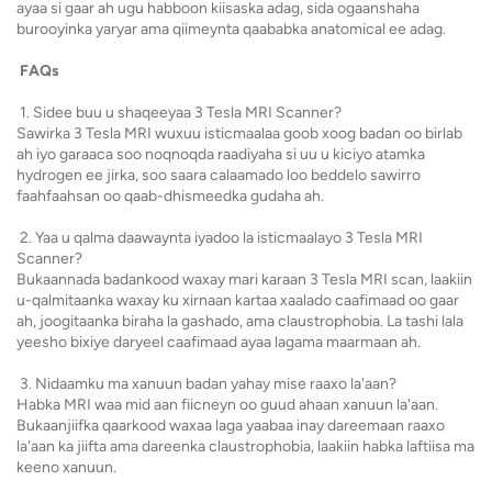
ayaa si gaar ah ugu habboon kiisaska adag, sida ogaanshaha
burooyinka yaryar ama qiimeynta qaababka anatomical ee adag.
FAQs
1. Sidee buu u shaqeeyaa 3 Tesla MRI Scanner?
Sawirka 3 Tesla MRI wuxuu isticmaalaa goob xoog badan oo birlab
ah iyo garaaca soo noqnoqda raadiyaha si uu u kiciyo atamka
hydrogen ee jirka, soo saara calaamado loo beddelo sawirro
faahfaahsan oo qaab-dhismeedka gudaha ah.
2. Yaa u qalma daawaynta iyadoo la isticmaalayo 3 Tesla MRI
Scanner?
Bukaannada badankood waxay mari karaan 3 Tesla MRI scan, laakiin
u-qalmitaanka waxay ku xirnaan kartaa xaalado caafimaad oo gaar
ah, joogitaanka biraha la gashado, ama claustrophobia. La tashi lala
yeesho bixiye daryeel caafimaad ayaa lagama maarmaan ah.
3. Nidaamku ma xanuun badan yahay mise raaxo la'aan?
Habka MRI waa mid aan fiicneyn oo guud ahaan xanuun la'aan.
Bukaanjiifka qaarkood waxaa laga yaabaa inay dareemaan raaxo
la'aan ka jiifta ama dareenka claustrophobia, laakiin habka laftiisa ma
keeno xanuun.