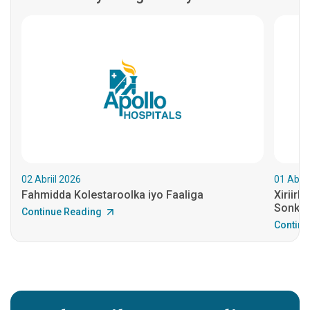
02 Abriil 2026
01 Abrii
Fahmidda Kolestaroolka iyo Faaliga
Xiriir
Sonkor
Continue Reading
Continu