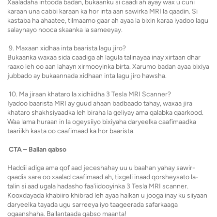
Xaaladaha intooda badan, bukaanku si caadi ah ayay wax u cuni
karaan una cabbi karaan ka hor inta aan sawirka MRI la qaadin. Si
kastaba ha ahaatee, tilmaamo gaar ah ayaa la bixin karaa iyadoo lagu
salaynayo nooca skaanka la sameeyay.
9. Maxaan xidhaa inta baarista lagu jiro?
Bukaanka waxaa sida caadiga ah lagula talinayaa inay xirtaan dhar
raaxo leh oo aan lahayn xirmooyinka birta. Xarumo badan ayaa bixiya
jubbado ay bukaannada xidhaan inta lagu jiro hawsha.
10. Ma jiraan khataro la xidhiidha 3 Tesla MRI Scanner?
Iyadoo baarista MRI ay guud ahaan badbaado tahay, waxaa jira
khataro shakhsiyaadka leh biraha la geliyay ama qalabka qaarkood.
Waa lama huraan in la ogeysiiyo bixiyaha daryeelka caafimaadka
taariikh kasta oo caafimaad ka hor baarista.
CTA – Ballan qabso
Haddii adiga ama qof aad jeceshahay uu u baahan yahay sawir-
qaadis sare oo xaalad caafimaad ah, tixgeli inaad qorsheysato la-
talin si aad ugala hadasho faa'iidooyinka 3 Tesla MRI scanner.
Kooxdayada khabiiro khibrad leh ayaa halkan u jooga inay ku siiyaan
daryeelka tayada ugu sarreeya iyo taageerada safarkaaga
ogaanshaha. Ballantaada qabso maanta!