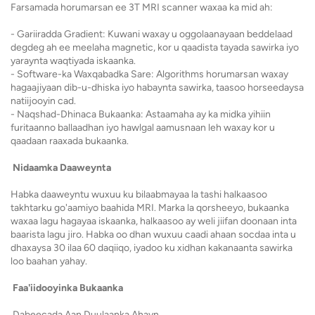
Farsamada horumarsan ee 3T MRI scanner waxaa ka mid ah:
- Gariiradda Gradient: Kuwani waxay u oggolaanayaan beddelaad
degdeg ah ee meelaha magnetic, kor u qaadista tayada sawirka iyo
yaraynta waqtiyada iskaanka.
- Software-ka Waxqabadka Sare: Algorithms horumarsan waxay
hagaajiyaan dib-u-dhiska iyo habaynta sawirka, taasoo horseedaysa
natiijooyin cad.
- Naqshad-Dhinaca Bukaanka: Astaamaha ay ka midka yihiin
furitaanno ballaadhan iyo hawlgal aamusnaan leh waxay kor u
qaadaan raaxada bukaanka.
Nidaamka Daaweynta
Habka daaweyntu wuxuu ku bilaabmayaa la tashi halkaasoo
takhtarku go'aamiyo baahida MRI. Marka la qorsheeyo, bukaanka
waxaa lagu hagayaa iskaanka, halkaasoo ay weli jiifan doonaan inta
baarista lagu jiro. Habka oo dhan wuxuu caadi ahaan socdaa inta u
dhaxaysa 30 ilaa 60 daqiiqo, iyadoo ku xidhan kakanaanta sawirka
loo baahan yahay.
Faa'iidooyinka Bukaanka
Dabeecada Aan Duulaanka Ahayn