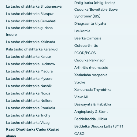
Dhiig-karka (dhiig-karka)
La tasho dhakhtarka Bhubaneswar
Cudurka 'Bowritable Bowel
La tasho dhakhtarka Bilaspur
Syndrome' (IBS)
La tasho dhakhtarka Guwahati
Dhagxaanta kilyaha
La tasho dhakhtarka gudaha
Leukemia
Indore
Beerka Cirrhosis
La tasho dhakhtarka Kakinada
Osteoarthritis
Kala tasho dhakhtarka Karaikudi
PCOD/PCOS
La tasho dhakhtarka Karuur
Cudurka Parkinson
La tasho dhakhtarka Lucknow
Arthritis rheumatoid
La tasho dhakhtarka Madurai
Xaaladaha maqaarka
La tasho dhakhtarka Mysore
Stroke
La tasho dhakhtarka Nashik
Xanuunada Thyroid-ka
La tasho dhakhtarka Noida
View All
La tasho dhakhtarka Nellore
Daawaynta & Hababka
La tasho dhakhtarka Rourkela
Angioplasty & Stent
La tasho dhakhtarka Trichy
Beddelaadda Jilibka
La tasho dhakhtarka Vizag
Beddelka Dhuuxa Lafta (BMT)
Raadi Dhakhtarka Cudur/Xaalad
CABG
ahaan