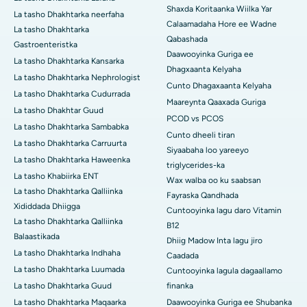
Shaxda Koritaanka Wiilka Yar
La tasho Dhakhtarka neerfaha
Calaamadaha Hore ee Wadne
La tasho Dhakhtarka
Qabashada
Gastroenteristka
Daawooyinka Guriga ee
La tasho Dhakhtarka Kansarka
Dhagxaanta Kelyaha
La tasho Dhakhtarka Nephrologist
Cunto Dhagaxaanta Kelyaha
La tasho Dhakhtarka Cudurrada
Maareynta Qaaxada Guriga
La tasho Dhakhtar Guud
PCOD vs PCOS
La tasho Dhakhtarka Sambabka
Cunto dheeli tiran
La tasho Dhakhtarka Carruurta
Siyaabaha loo yareeyo
La tasho Dhakhtarka Haweenka
triglycerides-ka
La tasho Khabiirka ENT
Wax walba oo ku saabsan
La tasho Dhakhtarka Qalliinka
Fayraska Qandhada
Xididdada Dhiigga
Cuntooyinka lagu daro Vitamin
La tasho Dhakhtarka Qalliinka
B12
Balaastikada
Dhiig Madow Inta lagu jiro
La tasho Dhakhtarka Indhaha
Caadada
La tasho Dhakhtarka Luumada
Cuntooyinka lagula dagaallamo
La tasho Dhakhtarka Guud
finanka
La tasho Dhakhtarka Maqaarka
Daawooyinka Guriga ee Shubanka