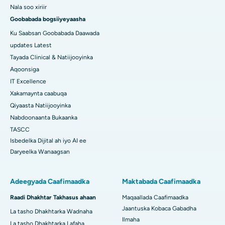
Nala soo xiriir
Goobabada bogsiiyeyaasha
Ku Saabsan Goobabada Daawada
updates Latest
Tayada Clinical & Natiijooyinka
Aqoonsiga
IT Excellence
Xakamaynta caabuqa
Qiyaasta Natiijooyinka
Nabdoonaanta Bukaanka
TASCC
Isbedelka Dijital ah iyo AI ee
Daryeelka Wanaagsan
Adeegyada Caafimaadka
Maktabada Caafimaadka
Raadi Dhakhtar Takhasus ahaan
Maqaallada Caafimaadka
Jaantuska Kobaca Gabadha
La tasho Dhakhtarka Wadnaha
Ilmaha
La tasho Dhakhtarka Lafaha