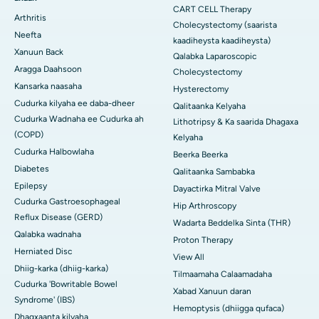
CART CELL Therapy
Arthritis
Cholecystectomy (saarista
Neefta
kaadiheysta kaadiheysta)
Xanuun Back
Qalabka Laparoscopic
Aragga Daahsoon
Cholecystectomy
Kansarka naasaha
Hysterectomy
Cudurka kilyaha ee daba-dheer
Qalitaanka Kelyaha
Cudurka Wadnaha ee Cudurka ah
Lithotripsy & Ka saarida Dhagaxa
(COPD)
Kelyaha
Cudurka Halbowlaha
Beerka Beerka
Diabetes
Qalitaanka Sambabka
Epilepsy
Dayactirka Mitral Valve
Cudurka Gastroesophageal
Hip Arthroscopy
Reflux Disease (GERD)
Wadarta Beddelka Sinta (THR)
Qalabka wadnaha
Proton Therapy
Herniated Disc
View All
Dhiig-karka (dhiig-karka)
Tilmaamaha Calaamadaha
Cudurka 'Bowritable Bowel
Xabad Xanuun daran
Syndrome' (IBS)
Hemoptysis (dhiigga qufaca)
Dhagxaanta kilyaha