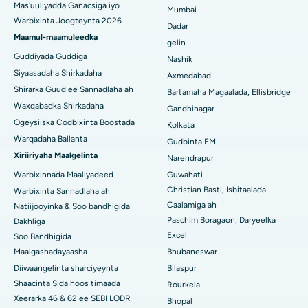
Mas'uuliyadda Ganacsiga iyo
Visakhapatnam
Mumbai
Warbixinta Joogteynta 2026
Dadar
Isbitaalka ugu Fiican ee Subhash Nagar Road, Karimnagar
Maamul-maamuleedka
gelin
Guddiyada Guddiga
Nashik
Isbitaalka ugu Fiican Managari, Karaikudi
Siyaasadaha Shirkadaha
Axmedabad
Shirarka Guud ee Sannadlaha ah
Isbitaalka ugu Fiican Arepally, Warangal
Bartamaha Magaalada, Ellisbridge
Waxqabadka Shirkadaha
Gandhinagar
Isbitaalka ugu Fiican ee Arera Colony, Bhopal
Ogeysiiska Codbixinta Boostada
Kolkata
Warqadaha Ballanta
Gudbinta EM
Isbitaalka ugu Fiican ee Jayanagar, Bangalore
Xiriiriyaha Maalgelinta
Narendrapur
Isbitaalka ugu Fiican KK Nagar, Madurai
Warbixinnada Maaliyadeed
Guwahati
Christian Basti, Isbitaalada
Warbixinta Sannadlaha ah
Isbitaalka ugu Fiican Ramji Nagar, Nellore
Caalamiga ah
Natiijooyinka & Soo bandhigida
Paschim Boragaon, Daryeelka
Dakhliga
Isbitaalka ugu Fiican Qeybta-19, Rourkela
Excel
Soo Bandhigida
Maalgashadayaasha
Bhubaneswar
Isbitaalka ugu Fiican Swargate, Pune
Diiwaangelinta sharciyeynta
Bilaspur
Isbitaalka Kansarka Haweenka ugu Fiican Koonfurta Delhi
Shaacinta Sida hoos timaada
Rourkela
Xeerarka 46 & 62 ee SEBI LODR
Bhopal