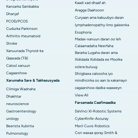
Kaadi xad dhaaf ah
Kansarka Sambabka
Aragga Daahsoon
Dhanjaf
Curyaan ama kabuubyo daran
PCOD/PCOS
lymphadenopathy ilmo galeenka
Cudurka Parkinson
Esophoria
Arthritis rheumatoid
Madax-xanuun daran oo leh
Stroke
Calaamadaha Neerfaha
Xanuunada Thyroid-ka
Bararka Lugaha daran ama
Qaaxada (TB)
Xididada Xididada ee Moolka
Calool xanuun
sclera buluug
Cagaarshow
Dhiigbaxa caloosha iyo
Xarumaha Sare & Takhasusyada
mindhicirka oo aan la xakamayn
cagaarshow dadka waaweyn
Cilmiga Wadnaha
View All
Dhakhtar
Farsamada Caafimaadka
neuroscience
Gastroenterology
DaVinci XI-Robotic Systems
urology
CyberKnife-Accuray
Beerista Xubinta
Meril Cuvis Robotics
Cori waxaa qoray Smith &
Pulmonology