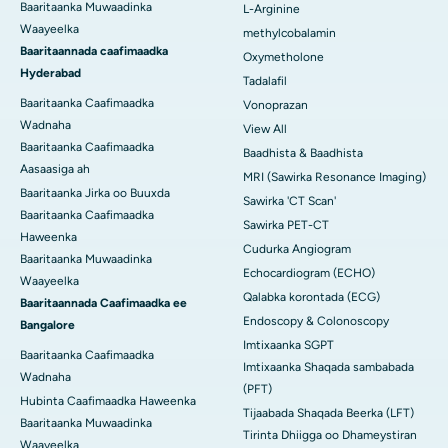
Baaritaanka Muwaadinka
L-Arginine
Waayeelka
methylcobalamin
Baaritaannada caafimaadka
Oxymetholone
Hyderabad
Tadalafil
Baaritaanka Caafimaadka
Vonoprazan
Wadnaha
View All
Baaritaanka Caafimaadka
Baadhista & Baadhista
Aasaasiga ah
MRI (Sawirka Resonance Imaging)
Baaritaanka Jirka oo Buuxda
Sawirka 'CT Scan'
Baaritaanka Caafimaadka
Sawirka PET-CT
Haweenka
Cudurka Angiogram
Baaritaanka Muwaadinka
Echocardiogram (ECHO)
Waayeelka
Qalabka korontada (ECG)
Baaritaannada Caafimaadka ee
Endoscopy & Colonoscopy
Bangalore
Imtixaanka SGPT
Baaritaanka Caafimaadka
Imtixaanka Shaqada sambabada
Wadnaha
(PFT)
Hubinta Caafimaadka Haweenka
Tijaabada Shaqada Beerka (LFT)
Baaritaanka Muwaadinka
Tirinta Dhiigga oo Dhameystiran
Waayeelka