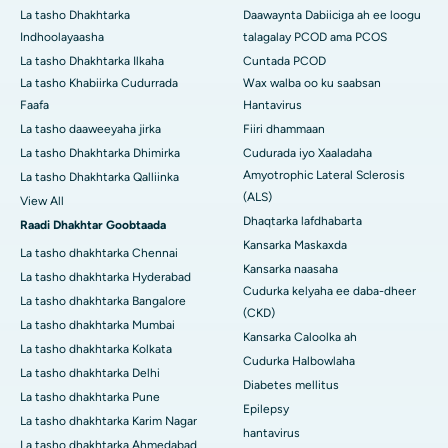
La tasho Dhakhtarka
Daawaynta Dabiiciga ah ee loogu
Indhoolayaasha
talagalay PCOD ama PCOS
La tasho Dhakhtarka Ilkaha
Cuntada PCOD
La tasho Khabiirka Cudurrada
Wax walba oo ku saabsan
Faafa
Hantavirus
La tasho daaweeyaha jirka
Fiiri dhammaan
La tasho Dhakhtarka Dhimirka
Cudurada iyo Xaaladaha
Amyotrophic Lateral Sclerosis
La tasho Dhakhtarka Qalliinka
(ALS)
View All
Dhaqtarka lafdhabarta
Raadi Dhakhtar Goobtaada
Kansarka Maskaxda
La tasho dhakhtarka Chennai
Kansarka naasaha
La tasho dhakhtarka Hyderabad
Cudurka kelyaha ee daba-dheer
La tasho dhakhtarka Bangalore
(CKD)
La tasho dhakhtarka Mumbai
Kansarka Caloolka ah
La tasho dhakhtarka Kolkata
Cudurka Halbowlaha
La tasho dhakhtarka Delhi
Diabetes mellitus
La tasho dhakhtarka Pune
Epilepsy
La tasho dhakhtarka Karim Nagar
hantavirus
La tasho dhakhtarka Ahmedabad