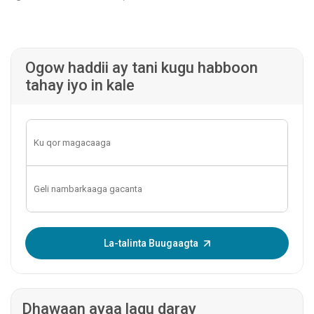
Ogow haddii ay tani kugu habboon
tahay iyo in kale
Geli OTP-ga:
La-talinta Buugaagta
Dhawaan ayaa lagu daray