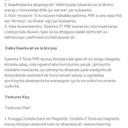
2. Baadhitaanka degdega ah: Wakhtiyada iskaanka oo la dhimo
waxay u horseedaa dhib iyo werwer yar bukaanka.
3. Non-Invasive: Si ka duwan hababka qalliinka, MRI scans waa mid
aan fiicneyn, oo khatar ugu yar bukaanka.
4. Kala duwanaansho: Sawirka 3T MRI waxaa loo isticmaali karaa
codsiyo kala duwan, taas oo ka dhigaysa qalab qiimo leh oo
takhasusyo caafimaad oo kala duwan ah.
Xalka Gaarka ah ee la bixiyay
Sawirka 3 Tesla MRI wuxuu bixiyaa xalal gaar ah oo loogu talagalay
kiisaska adag, sida ogaanshaha burooyinka yaryar, qiimeynta
cilladaha maskaxda, iyo qiimeynta dhaawacyada wadajirka ah.
Awoodeeda sawireed ee horumarsan waxay u ogolaataa
qorshaynta daawaynta ka wanaagsan iyo la socodka horumarka
cudurka.
Features Key
Features Main
1. Xoogga Goobta Sare ee Magnetic: Goobta 3 Tesla ee magnetic
waxay bixisaa calaamad sare oo dhawaaq ah, taasoo keentay