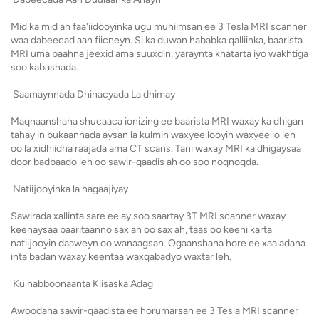
Mid ka mid ah faa'iidooyinka ugu muhiimsan ee 3 Tesla MRI scanner
waa dabeecad aan fiicneyn. Si ka duwan hababka qalliinka, baarista
MRI uma baahna jeexid ama suuxdin, yaraynta khatarta iyo wakhtiga
soo kabashada.
Saamaynnada Dhinacyada La dhimay
Maqnaanshaha shucaaca ionizing ee baarista MRI waxay ka dhigan
tahay in bukaannada aysan la kulmin waxyeellooyin waxyeello leh
oo la xidhiidha raajada ama CT scans. Tani waxay MRI ka dhigaysaa
door badbaado leh oo sawir-qaadis ah oo soo noqnoqda.
Natiijooyinka la hagaajiyay
Sawirada xallinta sare ee ay soo saartay 3T MRI scanner waxay
keenaysaa baaritaanno sax ah oo sax ah, taas oo keeni karta
natiijooyin daaweyn oo wanaagsan. Ogaanshaha hore ee xaaladaha
inta badan waxay keentaa waxqabadyo waxtar leh.
Ku habboonaanta Kiisaska Adag
Awoodaha sawir-qaadista ee horumarsan ee 3 Tesla MRI scanner