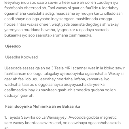
leeyahay inuu soo saaro sawirro heer sare ah oo leh caddayn iyo
faahfaahin dheeraad ah. Tani waxay si gaar ah faa'iido u leedahay
ogaanshaha xaaladaha adag, maadaama ay muujin karto cillado aan
caadi ahayn oo laga yaabo inay seegaan mashiinnada xoogga
hoose. Intaa waxaa dheer, waqtiyada baarista degdega ah waxay
yareeyaan muddada hawsha, iyagoo kor u qaadaya raaxada
bukaanka iyo soo saarista xarumaha caafimaadka.
Ujeeddo
Ujeedka Koowaad
Ujeedada aasaasiga ah ee 3 Tesla MRI scanner waa in la bixiyo sawir
faahfaahsan oo loogu talagalay ujeedooyinka ogaanshaha. Waxay si
gaar ah faa'iido ugu leedahay neerfaha, lafaha, kansarka, iyo
wadnaha, taasoo u oggolaanaysa bixiyeyaasha daryeelka
caafimaadka inay ku sawiraan qaab-dhismeedka gudaha oo leh
caddayn gaar ah.
Faa'iidooyinka Muhiimka ah ee Bukaanka
1. Tayada Sawirka oo La Wanaajiyey: Awoodda goobta magnetic
sare waxay keentaa sawirro cad, oo caawinaya ogaanshaha saxda
ah.