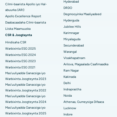
Kolonoscopy
Hyderabad
Cilmi-baarista Apollo iyo Hal-
Isbitaalka ugu Fiican DRDO, Hyderabad
DRDO
abuurka (ARI)
Polypectomy
Degmooyinka Maaliyadeed
Apollo Excellence Report
Isbitaalka ugu Fiican ee GS Road, Guwahati
Hyderguda
Xoojinta Deep Brain
Daabacaadaha Cilmi-baarista
Jubilee Hills
Isbitaalka ugu Fiican Hyderguda, Hyderabad
Liiska Maamuuska
Sifeynta xubinta taranka
Karimnagar
CSR & Joogtaynta
Isbitaalka ugu Fiican ee Vijay Nagar, Indore
Miryalaguda
Hindisaha CSR
Ka-qaadista kelyaha
Secunderabad
Isbitaalka ugu Fiican ee Wadada Weyn ee Suryaropeta,
Warbixinta ESG 2025
Warangal
Kakinada
Parathyroidectomy
Warbixinta ESG 2024
Visakhapatnam
Warbixinta ESG 2023
Isbitaalka ugu Fiican ee Wadada Wareega Canal, Kolkata
Qalliinka Cytoreductive
Arilova, Magaalada Caafimaadka
Warbixinta ESG 2021
Ram Nagar
Mas'uuliyadda Ganacsiga iyo
Isbitaalka ugu Fiican CBD Belapur, Navi Mumbai
Beddelka Jilibka Wadarta dhoobada
Kakinada
Warbixinta Joogteynta 2023
Delhi
Isbitaalka ugu Fiican Panchavati, Nashik
Ercp
Mas'uuliyadda Ganacsiga iyo
Indraprastha
Warbixinta Joogteynta 2022
Isbitaalka ugu Fiican ee Secunderabad, Hyderabad
Noida
Mas'uuliyadda Ganacsiga iyo
Warbixinta Joogteynta 2024
Athenaa, Gumeysiga Difaaca
Isbitaalka ugu Fiican ee Seshadripuram, Bangalore
Mas'uuliyadda Ganacsiga iyo
Lucknow
Warbixinta Joogteynta 2025
Indore
Isbitaalka ugu Fiican ee Wadada Weyn ee Waltair,