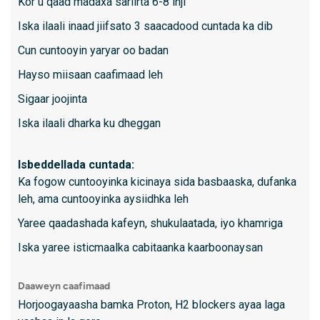
Kor u qaad madaxa sariirta 6-8 inji
Sawir
beerka
Iska ilaali inaad jiifsato 3 saacadood cuntada ka dib
Calaa
Cun cuntooyin yaryar oo badan
Crohn,
Hayso miisaan caafimaad leh
mindhi
Isbedd
Sigaar joojinta
jug
Iska ilaali dharka ku dheggan
Maxaad
Isbeddellada cuntada:
Ka fogow cuntooyinka kicinaya sida basbaaska, dufanka
- Waxay
leh, ama cuntooyinka aysiidhka leh
sawirka
Yaree qaadashada kafeyn, shukulaatada, iyo khamriga
- Waxa 
Iska yaree isticmaalka cabitaanka kaarboonaysan
soonka 
cabbita
Daaweyn caafimaad
- Kala-
Horjoogayaasha bamka Proton, H2 blockers ayaa laga
maamuli