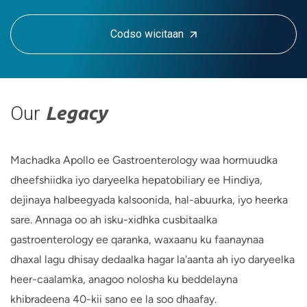
Codso wicitaan
Our
Legacy
Machadka Apollo ee Gastroenterology waa hormuudka
dheefshiidka iyo daryeelka hepatobiliary ee Hindiya,
dejinaya halbeegyada kalsoonida, hal-abuurka, iyo heerka
sare. Annaga oo ah isku-xidhka cusbitaalka
gastroenterology ee qaranka, waxaanu ku faanaynaa
dhaxal lagu dhisay dedaalka hagar la'aanta ah iyo daryeelka
heer-caalamka, anagoo nolosha ku beddelayna
khibradeena 40-kii sano ee la soo dhaafay.