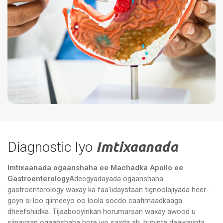
Diagnostic Iyo
Imtixaanada
Imtixaanada ogaanshaha ee Machadka Apollo ee
Gastroenterology
Adeegyadayada ogaanshaha
gastroenterology waxay ka faa'iidaystaan ​​tignoolajiyada heer-
goyn si loo qiimeeyo oo loola socdo caafimaadkaaga
dheefshiidka. Tijaabooyinkan horumarsan waxay awood u
siinayaan ogaanshaha hore iyo saxda ah, hubinta daawaynta