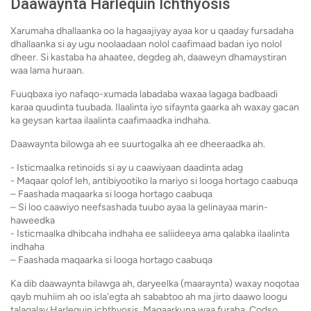
Daawaynta Harlequin Ichthyosis
Xarumaha dhallaanka oo la hagaajiyay ayaa kor u qaaday fursadaha
dhallaanka si ay ugu noolaadaan nolol caafimaad badan iyo nolol
dheer. Si kastaba ha ahaatee, degdeg ah, daaweyn dhamaystiran
waa lama huraan.
Fuuqbaxa iyo nafaqo-xumada labadaba waxaa lagaga badbaadi
karaa quudinta tuubada. Ilaalinta iyo sifaynta gaarka ah waxay gacan
ka geysan kartaa ilaalinta caafimaadka indhaha.
Daawaynta bilowga ah ee suurtogalka ah ee dheeraadka ah.
- Isticmaalka retinoids si ay u caawiyaan daadinta adag
- Maqaar qolof leh, antibiyootiko la mariyo si looga hortago caabuqa
– Faashada maqaarka si looga hortago caabuqa
– Si loo caawiyo neefsashada tuubo ayaa la gelinayaa marin-
haweedka
- Isticmaalka dhibcaha indhaha ee saliideeya ama qalabka ilaalinta
indhaha
– Faashada maqaarka si looga hortago caabuqa
Ka dib daawaynta bilawga ah, daryeelka (maaraynta) waxay noqotaa
qayb muhiim ah oo isla'egta ah sababtoo ah ma jirto daawo loogu
talagalay Harlequin ichthyosis. Maqaarkuna waa furaha. Codso