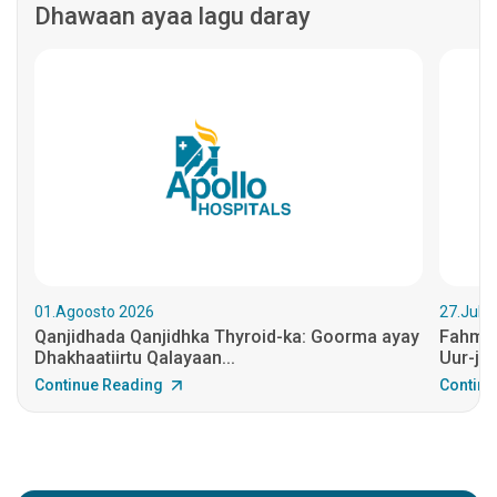
Dhawaan ayaa lagu daray
01.Agoosto 2026
27.July
Qanjidhada Qanjidhka Thyroid-ka: Goorma ayay
Fahmid
Dhakhaatiirtu Qalayaan...
Uur-jiif
Continue Reading
Continu