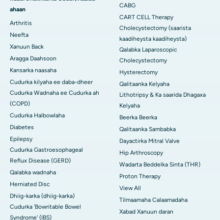
CABG
ahaan
CART CELL Therapy
Arthritis
Cholecystectomy (saarista
Neefta
kaadiheysta kaadiheysta)
Xanuun Back
Qalabka Laparoscopic
Aragga Daahsoon
Cholecystectomy
Kansarka naasaha
Hysterectomy
Cudurka kilyaha ee daba-dheer
Qalitaanka Kelyaha
Cudurka Wadnaha ee Cudurka ah
Lithotripsy & Ka saarida Dhagaxa
(COPD)
Kelyaha
Cudurka Halbowlaha
Beerka Beerka
Diabetes
Qalitaanka Sambabka
Epilepsy
Dayactirka Mitral Valve
Cudurka Gastroesophageal
Hip Arthroscopy
Reflux Disease (GERD)
Wadarta Beddelka Sinta (THR)
Qalabka wadnaha
Proton Therapy
Herniated Disc
View All
Dhiig-karka (dhiig-karka)
Tilmaamaha Calaamadaha
Cudurka 'Bowritable Bowel
Xabad Xanuun daran
Syndrome' (IBS)