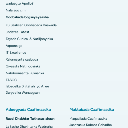
wadaagto Apollo?
Nala soo xiriir
Goobabada bogsiiyeyaasha
Ku Saabsan Goobabada Daawada
updates Latest
Tayada Clinical & Natiijooyinka
Aqoonsiga
IT Excellence
Xakamaynta caabuqa
Qiyaasta Natiijooyinka
Nabdoonaanta Bukaanka
TASCC
Isbedelka Dijital ah iyo AI ee
Daryeelka Wanaagsan
Adeegyada Caafimaadka
Maktabada Caafimaadka
Raadi Dhakhtar Takhasus ahaan
Maqaallada Caafimaadka
Jaantuska Kobaca Gabadha
La tasho Dhakhtarka Wadnaha