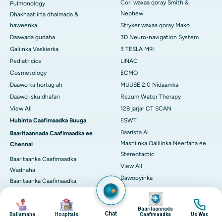
Cori waxaa qoray Smith &
Pulmonology
Nephew
Dhakhaatiirta dhalmada &
haweenka
Stryker waxaa qoray Mako
Daawada gudaha
3D Neuro-navigation System
Qaliinka Vaskierka
3 TESLA MRI
Pediatricics
LINAC
Cosmetology
ECMO
Daawo ka hortag ah
MUUSE 2.0 Nidaamka
Daawo isku dhafan
Rezum Water Therapy
View All
128 jarjar CT SCAN
Hubinta Caafimaadka Buuga
ESWT
Baarista AI
Baaritaannada Caafimaadka ee
Mashiinka Qalliinka Neerfaha ee
Chennai
Stereotactic
Baaritaanka Caafimaadka
View All
Wadnaha
Dawooyinka
Baaritaanka Caafimaadka
Adapalene
Haweenka
Image
Image
Image
Image
Astaxanthin
Baaritaanka Caafimaadka
Baaritaannada
Chat
Masterka
Deflazacort
Ballamaha
Hospitals
Caafimaadka
Us Wac