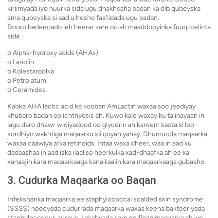
kiriimyada iyo huurka sida ugu dhakhsaha badan ka dib qubeyska
ama qubeyska si aad u hesho faa'iidada ugu badan.
Dooro badeecado leh heerar sare oo ah maaddooyinka fuuq-celinta
sida
o Alpha-hydroxy acids (AHAs)
o Lanolin
o Kolestaroolka
o Petrolatum
o Ceramides
Kabka AHA lactic acid ka kooban AmLactin waxaa soo jeediyay
khubaro badan oo ichthyosis ah. Kuwo kale waxay ku talinayaan in
lagu daro dhawr wiqiyadood oo glycerin ah kareem kasta si loo
kordhiyo wakhtiga maqaarku sii qoyan yahay. Dhumucda maqaarka
waxaa caawiya afka retinoids. Intaa waxa dheer, waa in aad ku
dadaashaa in aad iska ilaaliso heerkulka xad-dhaafka ah ee ka
xanaajin kara maqaarkaaga kana ilaalin kara maqaarkaaga gubasho.
3. Cudurka Maqaarka oo Baqan
Infekshanka maqaarka ee staphylococcal scalded skin syndrome
(SSSS) noocyada cudurrada maqaarka waxaa keena bakteeriyada
staphylococcus aureus. Lakabyada sare ee finan maqaarka ah iyo