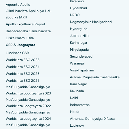
Karaikudi
Isbitaalka ugu Fiican New Delhi
Aqoonta Apollo
Kolonoscopy
Hyderabad
Cilmi-baarista Apollo iyo Hal-
Isbitaalka ugu Fiican DRDO, Hyderabad
DRDO
abuurka (ARI)
Polypectomy
Degmooyinka Maaliyadeed
Apollo Excellence Report
Isbitaalka ugu Fiican ee GS Road, Guwahati
Hyderguda
Xoojinta Deep Brain
Daabacaadaha Cilmi-baarista
Jubilee Hills
Isbitaalka ugu Fiican Hyderguda, Hyderabad
Liiska Maamuuska
Sifeynta xubinta taranka
Karimnagar
CSR & Joogtaynta
Isbitaalka ugu Fiican ee Vijay Nagar, Indore
Miryalaguda
Hindisaha CSR
Ka-qaadista kelyaha
Secunderabad
Isbitaalka ugu Fiican ee Wadada Weyn ee Suryaropeta,
Warbixinta ESG 2025
Warangal
Kakinada
Parathyroidectomy
Warbixinta ESG 2024
Visakhapatnam
Warbixinta ESG 2023
Isbitaalka ugu Fiican ee Wadada Wareega Canal, Kolkata
Qalliinka Cytoreductive
Arilova, Magaalada Caafimaadka
Warbixinta ESG 2021
Ram Nagar
Mas'uuliyadda Ganacsiga iyo
Isbitaalka ugu Fiican CBD Belapur, Navi Mumbai
Beddelka Jilibka Wadarta dhoobada
Kakinada
Warbixinta Joogteynta 2023
Delhi
Isbitaalka ugu Fiican Panchavati, Nashik
Ercp
Mas'uuliyadda Ganacsiga iyo
Indraprastha
Warbixinta Joogteynta 2022
Isbitaalka ugu Fiican ee Secunderabad, Hyderabad
Noida
Mas'uuliyadda Ganacsiga iyo
Warbixinta Joogteynta 2024
Athenaa, Gumeysiga Difaaca
Isbitaalka ugu Fiican ee Seshadripuram, Bangalore
Mas'uuliyadda Ganacsiga iyo
Lucknow