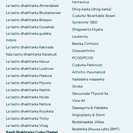
hantavirus
La tasho dhakhtarka Ahmedabad
Dhiig-karka (dhiig-karka)
La tasho dhakhtarka Bhubaneswar
Cudurka 'Bowritable Bowel
La tasho dhakhtarka Bilaspur
Syndrome' (IBS)
La tasho dhakhtarka Guwahati
Dhagxaanta kilyaha
La tasho dhakhtarka gudaha
Leukemia
Indore
Beerka Cirrhosis
La tasho dhakhtarka Kakinada
Osteoarthritis
Kala tasho dhakhtarka Karaikudi
PCOD/PCOS
La tasho dhakhtarka Karuur
Cudurka Parkinson
La tasho dhakhtarka Lucknow
Arthritis rheumatoid
La tasho dhakhtarka Madurai
Xaaladaha maqaarka
La tasho dhakhtarka Mysore
Stroke
La tasho dhakhtarka Nashik
Xanuunada Thyroid-ka
La tasho dhakhtarka Noida
View All
La tasho dhakhtarka Nellore
Daawaynta & Hababka
La tasho dhakhtarka Rourkela
Angioplasty & Stent
La tasho dhakhtarka Trichy
Beddelaadda Jilibka
La tasho dhakhtarka Vizag
Beddelka Dhuuxa Lafta (BMT)
Raadi Dhakhtarka Cudur/Xaalad