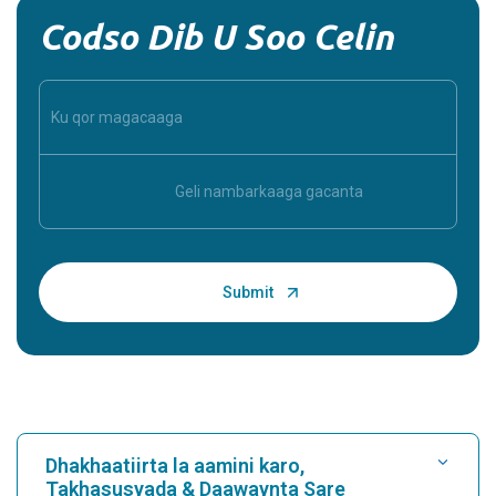
Codso Dib U Soo Celin
Dhakhaatiirta la aamini karo,
Takhasusyada & Daawaynta Sare