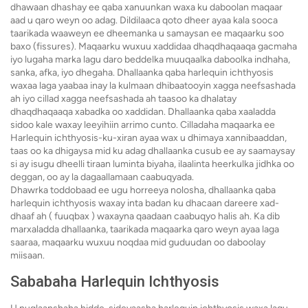
dhawaan dhashay ee qaba xanuunkan waxa ku daboolan maqaar
aad u qaro weyn oo adag. Dildilaaca qoto dheer ayaa kala sooca
taarikada waaweyn ee dheemanka u samaysan ee maqaarku soo
baxo (fissures). Maqaarku wuxuu xaddidaa dhaqdhaqaaqa gacmaha
iyo lugaha marka lagu daro beddelka muuqaalka daboolka indhaha,
sanka, afka, iyo dhegaha. Dhallaanka qaba harlequin ichthyosis
waxaa laga yaabaa inay la kulmaan dhibaatooyin xagga neefsashada
ah iyo cillad xagga neefsashada ah taasoo ka dhalatay
dhaqdhaqaaqa xabadka oo xaddidan. Dhallaanka qaba xaaladda
sidoo kale waxay leeyihiin arrimo cunto. Cilladaha maqaarka ee
Harlequin ichthyosis-ku-xiran ayaa wax u dhimaya xannibaaddan,
taas oo ka dhigaysa mid ku adag dhallaanka cusub ee ay saamaysay
si ay isugu dheelli tiraan luminta biyaha, ilaalinta heerkulka jidhka oo
deggan, oo ay la dagaallamaan caabuqyada.
Dhawrka toddobaad ee ugu horreeya nolosha, dhallaanka qaba
harlequin ichthyosis waxay inta badan ku dhacaan dareere xad-
dhaaf ah ( fuuqbax ) waxayna qaadaan caabuqyo halis ah. Ka dib
marxaladda dhallaanka, taarikada maqaarka qaro weyn ayaa laga
saaraa, maqaarku wuxuu noqdaa mid guduudan oo daboolay
miisaan.
Sababaha Harlequin Ichthyosis