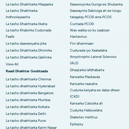
La tasho Dhakhtarka Maqaarka
Daawooyinka Guriga ee Shubanka
La tasho Dhakhtarka
Daawaynta Dabiiciga ah ee loogu
Indhoolayaasha
talagalay PCOD ama PCOS
La tasho Dhakhtarka Ilkaha
Cuntada PCOD
La tasho Khabiirka Cudurrada
Wax walba oo ku saabsan
Faafa
Hantavirus
La tasho daaweeyaha jirka
Fiiri dhammaan
La tasho Dhakhtarka Dhimirka
Cudurada iyo Xaaladaha
Amyotrophic Lateral Sclerosis
La tasho Dhakhtarka Qalliinka
(ALS)
View All
Dhaqtarka lafdhabarta
Raadi Dhakhtar Goobtaada
Kansarka Maskaxda
La tasho dhakhtarka Chennai
Kansarka naasaha
La tasho dhakhtarka Hyderabad
Cudurka kelyaha ee daba-dheer
La tasho dhakhtarka Bangalore
(CKD)
La tasho dhakhtarka Mumbai
Kansarka Caloolka ah
La tasho dhakhtarka Kolkata
Cudurka Halbowlaha
La tasho dhakhtarka Delhi
Diabetes mellitus
La tasho dhakhtarka Pune
Epilepsy
La tasho dhakhtarka Karim Nagar