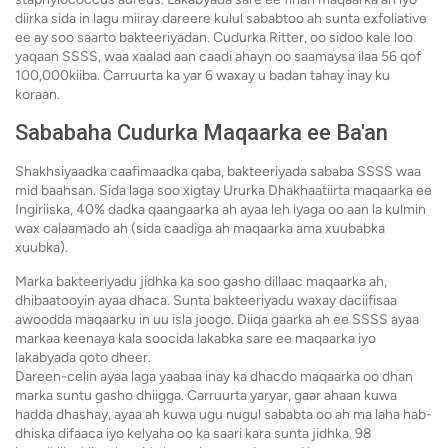
diirka sida in lagu miiray dareere kulul sababtoo ah sunta exfoliative
ee ay soo saarto bakteeriyadan. Cudurka Ritter, oo sidoo kale loo
yaqaan SSSS, waa xaalad aan caadi ahayn oo saamaysa ilaa 56 qof
100,000kiiba. Carruurta ka yar 6 waxay u badan tahay inay ku
koraan.
Sababaha Cudurka Maqaarka ee Ba'an
Shakhsiyaadka caafimaadka qaba, bakteeriyada sababa SSSS waa
mid baahsan. Sida laga soo xigtay Ururka Dhakhaatiirta maqaarka ee
Ingiriiska, 40% dadka qaangaarka ah ayaa leh iyaga oo aan la kulmin
wax calaamado ah (sida caadiga ah maqaarka ama xuubabka
xuubka).
Marka bakteeriyadu jidhka ka soo gasho dillaac maqaarka ah,
dhibaatooyin ayaa dhaca. Sunta bakteeriyadu waxay daciifisaa
awoodda maqaarku in uu isla joogo. Diiqa gaarka ah ee SSSS ayaa
markaa keenaya kala soocida lakabka sare ee maqaarka iyo
lakabyada qoto dheer.
Dareen-celin ayaa laga yaabaa inay ka dhacdo maqaarka oo dhan
marka suntu gasho dhiigga. Carruurta yaryar, gaar ahaan kuwa
hadda dhashay, ayaa ah kuwa ugu nugul sababta oo ah ma laha hab-
dhiska difaaca iyo kelyaha oo ka saari kara sunta jidhka. 98