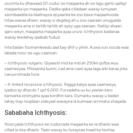
ururinta ku dhawaad ​​​​20 cudur oo maqaarka ah oo lagu garto qallayl
maqaarka iyo maqaarka. Dadka qaba cilladaan waxay lumiyaan
xannibaadda ka ilaalinaysa qoyaanka ka soo baxa maqaarkooda.
Intaa waxaa dheer, waxay si degdeg ah u soo saaraan unugyada
maqaarka ama si tartiib tartiib ah ayey uga saaraan. Natiijo ahaan,
qaro weyn, maqaarka maqaarka ayaa urura. Ichthyosis badanaa
waxay leedahay qaabab fudud.
Inta badan foomamkeedu aad bay dhif u yihiin. Kuwa soo socda waa
labada nooc ee ugu caansan:
– Ichthyosis vulgaris: Qiyaastii mid ka mid ah 250kii qofba wuu
saameeyaa. Miisaanka bunni, cad ama cawl ayaa laga arki karaa jirka
caruurnimada hore.
– X-linked recessive ichthyosis: Ragga kaliya ayaa saameeya,
iyadoo ay dhacdo 1 qof 6,000. Fursadaha uu ku yeelan karo
kansarka xiniinyaha ayaa kordhin kara. Dumarku waxay u badan
tahay inay noqdaan sideyaal waxayna la kulmaan arrimaha shaqada.
Sababaha Ichthyosis:
Noocyada Ichthyosis ee cudurrada maqaarka ee la dhaxlo waa
cillad la iska dhaxlo. Taasi waxay ku tusaysaa inaad ka heshay