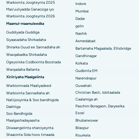
Warbixinta Joogteynta 2025
Indore
Isbitaalka ugu Fiican ee Wadada Weyn ee Waltair,
Mas'uuliyadda Ganacsiga iyo
Visakhapatnam
Mumbai
Warbixinta Joogteynta 2026
Dadar
Isbitaalka ugu Fiican ee Subhash Nagar Road, Karimnagar
Maamul-maamuleedka
gelin
Guddiyada Guddiga
Nashik
Isbitaalka ugu Fiican Managari, Karaikudi
Siyaasadaha Shirkadaha
Axmedabad
Shirarka Guud ee Sannadlaha ah
Isbitaalka ugu Fiican Arepally, Warangal
Bartamaha Magaalada, Ellisbridge
Waxqabadka Shirkadaha
Gandhinagar
Isbitaalka ugu Fiican ee Arera Colony, Bhopal
Ogeysiiska Codbixinta Boostada
Kolkata
Warqadaha Ballanta
Gudbinta EM
Isbitaalka ugu Fiican ee Jayanagar, Bangalore
Xiriiriyaha Maalgelinta
Narendrapur
Isbitaalka ugu Fiican KK Nagar, Madurai
Warbixinnada Maaliyadeed
Guwahati
Christian Basti, Isbitaalada
Warbixinta Sannadlaha ah
Isbitaalka ugu Fiican Ramji Nagar, Nellore
Caalamiga ah
Natiijooyinka & Soo bandhigida
Paschim Boragaon, Daryeelka
Dakhliga
Isbitaalka ugu Fiican Qeybta-19, Rourkela
Excel
Soo Bandhigida
Maalgashadayaasha
Bhubaneswar
Isbitaalka ugu Fiican Swargate, Pune
Diiwaangelinta sharciyeynta
Bilaspur
Isbitaalka Kansarka Haweenka ugu Fiican Koonfurta Delhi
Shaacinta Sida hoos timaada
Rourkela