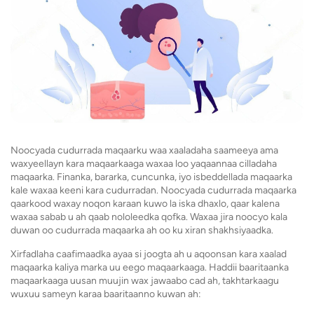
Noocyada cudurrada maqaarku waa xaaladaha saameeya ama
waxyeellayn kara maqaarkaaga waxaa loo yaqaannaa cilladaha
maqaarka. Finanka, bararka, cuncunka, iyo isbeddellada maqaarka
kale waxaa keeni kara cudurradan. Noocyada cudurrada maqaarka
qaarkood waxay noqon karaan kuwo la iska dhaxlo, qaar kalena
waxaa sabab u ah qaab nololeedka qofka. Waxaa jira noocyo kala
duwan oo cudurrada maqaarka ah oo ku xiran shakhsiyaadka.
Xirfadlaha caafimaadka ayaa si joogta ah u aqoonsan kara xaalad
maqaarka kaliya marka uu eego maqaarkaaga. Haddii baaritaanka
maqaarkaaga uusan muujin wax jawaabo cad ah, takhtarkaagu
wuxuu sameyn karaa baaritaanno kuwan ah: