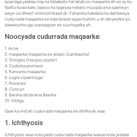
ayaa laga yaabaa inay ka bilaabato hal lakab oo maqaarka ah oo ay ku
faafto kuwa kale, taasoo ka tageysa nabaro muuqda ama saameyn
weyn oo dheef-shiid kiimikaad ah. Fahamka hababka ka dambeeya
cudurrada maqaarka ee kala duwan ayaa muhiim u ah daryeelka iyo
daaweynta ugu wanaagsan ee suurtogalka ah.
Noocyada cudurrada maqaarka:
1. Acne
2. maqaarka maqaarka ee atopic (cambaarta)
3. Shingles (Herpes zoster)
4. Cudurka psoriasis
5. Kansarka maqaarka
6. Lugta ciyaartoyga
7. Rosacea
8. Cuncun
9. Baraha da'da ama Beerka
10. Vitiligo
Qaar ka mid ah cudurrada maqaarka ee dhifka ah waa:
1. Ichthyosis
Ichthyosis waa noocyada cudurrada maqaarka waxaa loola jeedaa