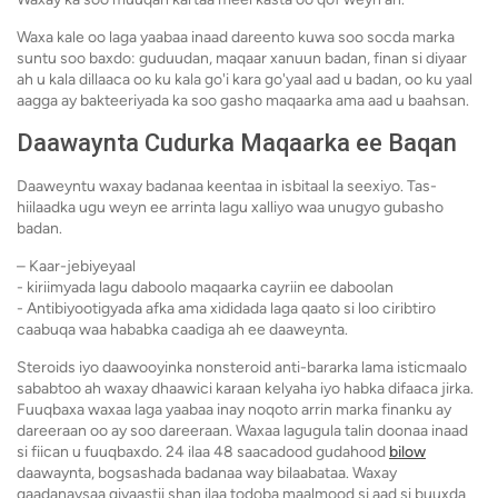
Waxa kale oo laga yaabaa inaad dareento kuwa soo socda marka
suntu soo baxdo: guduudan, maqaar xanuun badan, finan si diyaar
ah u kala dillaaca oo ku kala go'i kara go'yaal aad u badan, oo ku yaal
aagga ay bakteeriyada ka soo gasho maqaarka ama aad u baahsan.
Daawaynta Cudurka Maqaarka ee Baqan
Daaweyntu waxay badanaa keentaa in isbitaal la seexiyo. Tas-
hiilaadka ugu weyn ee arrinta lagu xalliyo waa unugyo gubasho
badan.
– Kaar-jebiyeyaal
- kiriimyada lagu daboolo maqaarka cayriin ee daboolan
- Antibiyootigyada afka ama xididada laga qaato si loo ciribtiro
caabuqa waa hababka caadiga ah ee daaweynta.
Steroids iyo daawooyinka nonsteroid anti-bararka lama isticmaalo
sababtoo ah waxay dhaawici karaan kelyaha iyo habka difaaca jirka.
Fuuqbaxa waxaa laga yaabaa inay noqoto arrin marka finanku ay
dareeraan oo ay soo dareeraan. Waxaa lagugula talin doonaa inaad
si fiican u fuuqbaxdo. 24 ilaa 48 saacadood gudahood
bilow
daawaynta, bogsashada badanaa way bilaabataa. Waxay
qaadanaysaa qiyaastii shan ilaa todoba maalmood si aad si buuxda