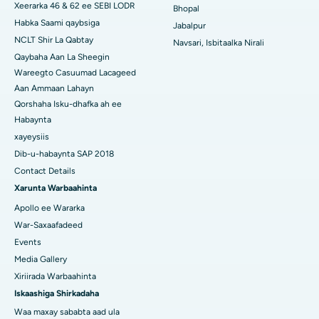
Xeerarka 46 & 62 ee SEBI LODR
Bhopal
Habka Saami qaybsiga
Jabalpur
NCLT Shir La Qabtay
Navsari, Isbitaalka Nirali
Qaybaha Aan La Sheegin
Wareegto Casuumad Lacageed
Aan Ammaan Lahayn
Qorshaha Isku-dhafka ah ee
Habaynta
xayeysiis
Dib-u-habaynta SAP 2018
Contact Details
Xarunta Warbaahinta
Apollo ee Wararka
War-Saxaafadeed
Events
Media Gallery
Xiriirada Warbaahinta
Iskaashiga Shirkadaha
Waa maxay sababta aad ula