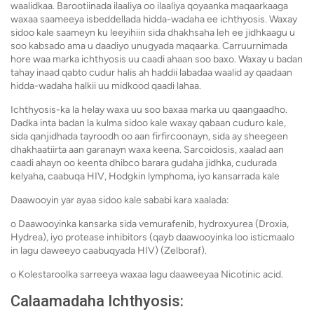
waalidkaa. Barootiinada ilaaliya oo ilaaliya qoyaanka maqaarkaaga
waxaa saameeya isbeddellada hidda-wadaha ee ichthyosis. Waxay
sidoo kale saameyn ku leeyihiin sida dhakhsaha leh ee jidhkaagu u
soo kabsado ama u daadiyo unugyada maqaarka. Carruurnimada
hore waa marka ichthyosis uu caadi ahaan soo baxo. Waxay u badan
tahay inaad qabto cudur halis ah haddii labadaa waalid ay qaadaan
hidda-wadaha halkii uu midkood qaadi lahaa.
Ichthyosis-ka la helay waxa uu soo baxaa marka uu qaangaadho.
Dadka inta badan la kulma sidoo kale waxay qabaan cuduro kale,
sida qanjidhada tayroodh oo aan firfircoonayn, sida ay sheegeen
dhakhaatiirta aan garanayn waxa keena. Sarcoidosis, xaalad aan
caadi ahayn oo keenta dhibco barara gudaha jidhka, cudurada
kelyaha, caabuqa HIV, Hodgkin lymphoma, iyo kansarrada kale
Daawooyin yar ayaa sidoo kale sababi kara xaalada:
o Daawooyinka kansarka sida vemurafenib, hydroxyurea (Droxia,
Hydrea), iyo protease inhibitors (qayb daawooyinka loo isticmaalo
in lagu daweeyo caabuqyada HIV) (Zelboraf).
o Kolestaroolka sarreeya waxaa lagu daaweeyaa Nicotinic acid.
Calaamadaha Ichthyosis: