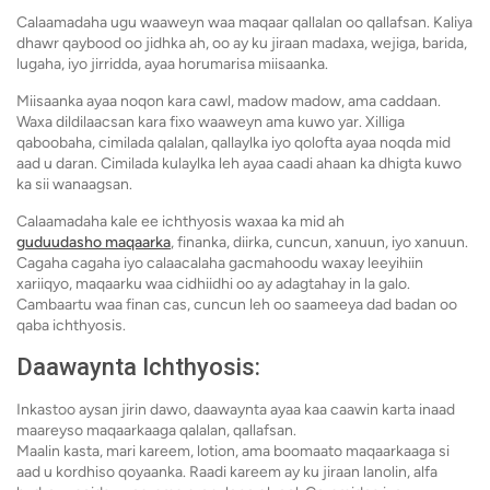
Calaamadaha ugu waaweyn waa maqaar qallalan oo qallafsan. Kaliya
dhawr qaybood oo jidhka ah, oo ay ku jiraan madaxa, wejiga, barida,
lugaha, iyo jirridda, ayaa horumarisa miisaanka.
Miisaanka ayaa noqon kara cawl, madow madow, ama caddaan.
Waxa dildilaacsan kara fixo waaweyn ama kuwo yar. Xilliga
qaboobaha, cimilada qalalan, qallaylka iyo qolofta ayaa noqda mid
aad u daran. Cimilada kulaylka leh ayaa caadi ahaan ka dhigta kuwo
ka sii wanaagsan.
Calaamadaha kale ee ichthyosis waxaa ka mid ah
guduudasho maqaarka
, finanka, diirka, cuncun, xanuun, iyo xanuun.
Cagaha cagaha iyo calaacalaha gacmahoodu waxay leeyihiin
xariiqyo, maqaarku waa cidhiidhi oo ay adagtahay in la galo.
Cambaartu waa finan cas, cuncun leh oo saameeya dad badan oo
qaba ichthyosis.
Daawaynta Ichthyosis:
Inkastoo aysan jirin dawo, daawaynta ayaa kaa caawin karta inaad
maareyso maqaarkaaga qalalan, qallafsan.
Maalin kasta, mari kareem, lotion, ama boomaato maqaarkaaga si
aad u kordhiso qoyaanka. Raadi kareem ay ku jiraan lanolin, alfa