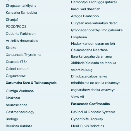
Hemoptysis (dhiigga qufaca)
Dhagxaanta kilyaha
Kaadi xad dhaaf ah
Kansarka Sambabka
Aragga Daahsoon
Dhanjaf
Curyaan ama kabuubyo daran
PCOD/PCOS
lymphadenopathy ilmo galeenka
Cudurka Parkinson
Esophoria
Arthritis rheumatoid
Madax-xanuun daran oo leh
Stroke
Calaamadaha Neerfaha
Xanuunada Thyroid-ka
Bararka Lugaha daran ama
Qaaxada (TB)
Xididada Xididada ee Moolka
Calool xanuun
sclera buluug
Cagaarshow
Dhiigbaxa caloosha iyo
Xarumaha Sare & Takhasusyada
mindhicirka oo aan la xakamayn
cagaarshow dadka waaweyn
Cilmiga Wadnaha
View All
Dhakhtar
Farsamada Caafimaadka
neuroscience
Gastroenterology
DaVinci XI-Robotic Systems
urology
CyberKnife-Accuray
Beerista Xubinta
Meril Cuvis Robotics