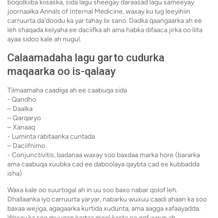
boqolkiiba kiisaska, sida lagu sheegay daraasad lagu sameeyay
joornaalka Annals of Internal Medicine, waxay ku lug leeyihiin
carruurta da'doodu ka yar tahay lix sano. Dadka qaangaarka ah ee
leh shaqada kelyaha ee daciifka ah ama habka difaaca jirka oo liita
ayaa sidoo kale ah nugul.
Calaamadaha lagu garto cudurka
maqaarka oo is-qalaay
Tilmaamaha caadiga ah ee caabuqa sida
- Qandho
– Daalka
– Qarqaryo
– Xanaaq
- Luminta rabitaanka cuntada
– Daciifnimo
- Conjunctivitis, badanaa waxay soo baxdaa marka hore (bararka
ama caabuqa xuubka cad ee daboolaya qaybta cad ee kubbadda
isha)
Waxa kale oo suurtogal ah in uu soo baxo nabar qolof leh.
Dhallaanka iyo carruurta yaryar, nabarku wuxuu caadi ahaan ka soo
baxaa wejiga, agagaarka kurtida xudunta, ama aagga xafaayadda.
Waxay ka soo muuqan kartaa meel kasta oo qof weyn ah.