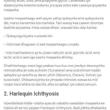
hydroxy acids, urea, ama propylene glycol. Ceramides iyo
alaabooyinka kolesteroolka ku jira ayaa sidoo kale caawiya qoyaanka
maqaarka.
Iyadoo maqaarkaagu weli qoyan yahay qubeyska ama qubayska ka
dib, marso kareemka isla markiiba. Tani waxay kaa caawin doontaa
ilaalinta qoyaanka. Intaa waxaa dheer, waxaad isku dayi kartaa:
– Qubaysiga biyaha cusbada leh.
– Isticmaal dhagxaan si aad maqaarkaaga u xoqdo.
- Isticmaal badeeco ay ku jiraan salicylic acid, glycolic acid, ama
lactic acid si aad uga saarto maqaarka dhintay.
Dhakhtarkaagu waxa laga yaabaa inuu kuu soo jeediyo dawooyinka
retinoid afka ah sida acitretin (Soriatane) ama isotretinoin haddii
qallaylka iyo qolofta ay daran yihiin (Absorica, Claravis, Sotret, iyo
kuwa kale). Dhibaatooyinka ka yimaada retinoids waxaa ka mid
noqon kara lafaha oo daciifa, afka oo qallayl, iyo calool xanuun.
2. Harlequin Ichthyosis
Isbeddellada hidde-sidaha ayaa ah sababta xaaladdan maqaarka ee
halista ah ee loo yaqaan Harlequin ichthyosis. Badi jidhka dhallaanka