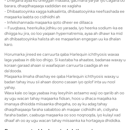
- Dhegaha ayaa ku dheggan madaxa, gacmaha yaryar iyo cagaha oo
barara, dhaqdhaqaaqa xaddidan ee xaglaha
- Dhibaatooyinka xagga kalkaalinta, dhibaatooyinka neefsashada ee
maqaarka laabta oo cidhiidhi ah
- Infekshannada maqaarka qoto dheer ee dillaaca
– Fuuqbaxa, heerkulka jidhku oo yaraada, iyo heerka sodium-ka ee
dhiigga ku jira, oo loo yaqaan hypernatremia, ayaa ah dhawr ka mid
ah dhibaatooyinka halista ah ee maqaarkan engegan uu ka dhalan
karo.
Horumarka jireed ee carruurta qaba Harlequin ichthyosis waxaa
laga yaabaa in dib loo dhigo. Si kastaba ha ahaatee, badanaa waxay u
koraan garaad ahaan si waafaqsan carruurta caadiga ah ee
da'dooda.
Maqaarka ilmaha dhashay ee qaba Harlequin ichthyosis waxay u
badan tahay inuu sii ahaan doono casaan iyo qolof inta uu nool
yahay.
Waxa kale oo laga yaabaa inay leeyihiin astaamo waji oo qariib ah oo
ay ugu wacan tahay maqaarka fidsan, hoos u dhaca maqalka ka
imanaya dhisidda miisaanka dhegaha, oo ay ku adag tahay
dhaqdhaqaaqa faraha sababtoo ah maqaar cidhiidhi ah, cidiyaha
faraha badan, caabuqa maqaarka oo soo noqnoqda, iyo kulayl xad
dhaaf ah oo ay ugu wacan tahay miisaanka ka hortagaya dhididka.