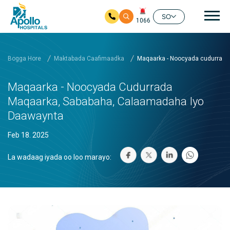
nav
SO
1066
Ku bood tusmada horraanta
Bogga Hore
Maktabada Caafimaadka
Maqaarka - Noocyada cudurrada
Maqaarka - Noocyada Cudurrada
Maqaarka, Sababaha, Calaamadaha Iyo
Daawaynta
Feb 18. 2025
La wadaag iyada oo loo marayo: