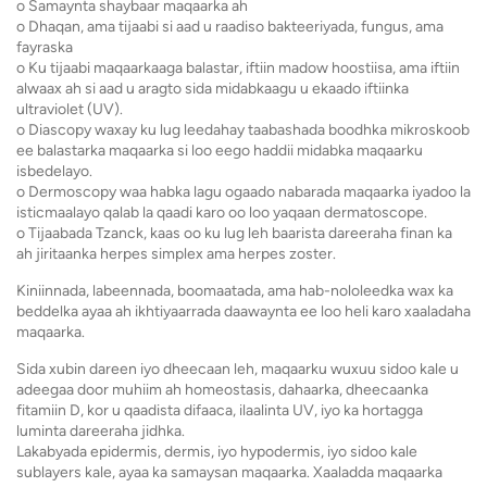
o Samaynta shaybaar maqaarka ah
o Dhaqan, ama tijaabi si aad u raadiso bakteeriyada, fungus, ama
fayraska
o Ku tijaabi maqaarkaaga balastar, iftiin madow hoostiisa, ama iftiin
alwaax ah si aad u aragto sida midabkaagu u ekaado iftiinka
ultraviolet (UV).
o Diascopy waxay ku lug leedahay taabashada boodhka mikroskoob
ee balastarka maqaarka si loo eego haddii midabka maqaarku
isbedelayo.
o Dermoscopy waa habka lagu ogaado nabarada maqaarka iyadoo la
isticmaalayo qalab la qaadi karo oo loo yaqaan dermatoscope.
o Tijaabada Tzanck, kaas oo ku lug leh baarista dareeraha finan ka
ah jiritaanka herpes simplex ama herpes zoster.
Kiniinnada, labeennada, boomaatada, ama hab-nololeedka wax ka
beddelka ayaa ah ikhtiyaarrada daawaynta ee loo heli karo xaaladaha
maqaarka.
Sida xubin dareen iyo dheecaan leh, maqaarku wuxuu sidoo kale u
adeegaa door muhiim ah homeostasis, dahaarka, dheecaanka
fitamiin D, kor u qaadista difaaca, ilaalinta UV, iyo ka hortagga
luminta dareeraha jidhka.
Lakabyada epidermis, dermis, iyo hypodermis, iyo sidoo kale
sublayers kale, ayaa ka samaysan maqaarka. Xaaladda maqaarka