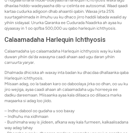
U nuglaanshaha hidde-sideyaasha harlequin ichthyosis waxa lagu
dhaxlaa hiddo-wadeyaasha dib-u-celinta ee autosomal. Waad qaadi
kartaa cudurka adigoon dhab ahaantii qabin. Waxaa jirta 25%
suurtagalnimada in ilmuhu uu ku dhaco jirro haddii labada waalid ay
yihiin sidayaal. Ururka Qaranka ee Cudurada Naadirka ah ayaa ku
qiyaasay in 1 oo qofba 500,000 uu qabo harlequin ichthyosis.
Calaamadaha Harlequin Ichthyosis
Calaamadaha iyo calaamadaha Harlequin ichthyosis way ku kala
duwan yihiin da'da waxayna caadi ahaan aad ugu daran yihiin
carruurta yaryar.
Dhalmada dhiciska ah waxay inta badan ku dhacdaa dhallaanka qaba
Harlequin ichthyosis.
Miisaan adag, oo la taaban karo oo daboolaya jirka oo dhan, oo uu ku
jiro wejiga, ayaa caadi ahaan ah calaamadaha ugu horreeya ee
dadku dareemaan. Miisaanka ayaa kala dillaaca oo dillaaca marka
maqaarka si adag loo jiido.
– Indho dabool oo gudaha u soo baxay
– Indhuhu ma xidhmaan
- Bushimaha way is jiideen, afkana way kala furmeen, kalkaalisadana
way adag tahay