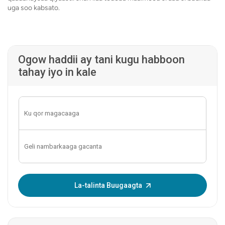
uga soo kabsato.
Ogow haddii ay tani kugu habboon
tahay iyo in kale
Geli OTP-ga:
La-talinta Buugaagta