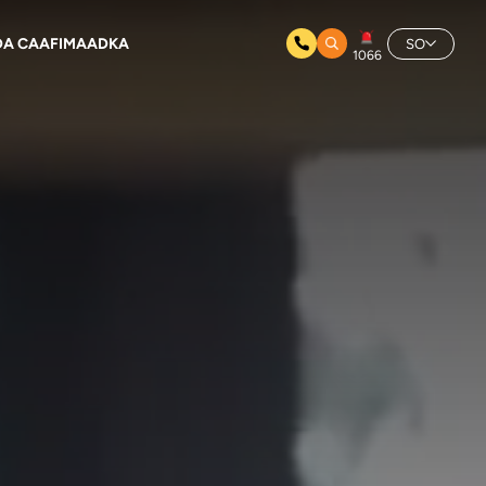
A CAAFIMAADKA
SO
1066