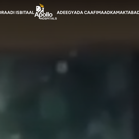
on ugu weyn Madurai
O
RAADI ISBITAAL
ADEEGYADA CAAFIMAADKA
MAKTABAD