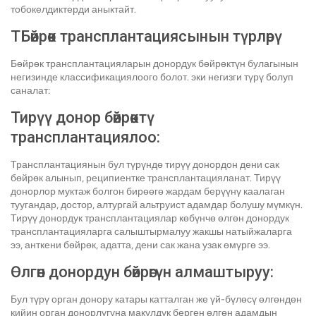
тобокелдиктерди аныктайт.
T
Бөйрөк трансплантациясынын түрлөрү
Бөйрөк трансплантацияларын донордук бөйрөктүн булагынын
негизинде классификациялоого болот. эки негизги түрү болуп
саналат:
Тирүү донор бөйрөктү
трансплантациялоо:
Трансплантациянын бул түрүндө тирүү донордон дени сак
бөйрөк алынып, реципиентке трансплантацияланат. Тирүү
донорлор муктаж болгон бирөөгө жардам берүүнү каалаган
туугандар, достор, алтургай альтруист адамдар болушу мүмкүн.
Тирүү донордук трансплантациялар көбүнчө өлгөн донордук
трансплантацияларга салыштырмалуу жакшы натыйжаларга
ээ, анткени бөйрөк, адатта, дени сак жана узак өмүргө ээ.
Өлгөн донордун бөйрөгүн алмаштыруу:
Бул түрү орган донору катары катталган же үй-бүлөсү өлгөндөн
кийин орган донорлугуна макулдук берген өлгөн адамдын