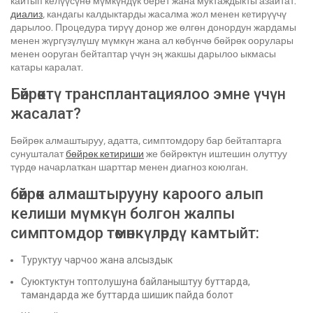
кайтып келүүсүнө мүмкүндүк берет жана муктаждыкты азайтат.
диализ
, кандагы калдыктарды жасалма жол менен кетирүүчү
дарылоо. Процедура тирүү донор же өлгөн донордун жардамы
менен жүргүзүлүшү мүмкүн жана ал көбүнчө бөйрөк оорулары
менен ооруган бейтаптар үчүн эң жакшы дарылоо ыкмасы
катары каралат.
Бөйрөктү трансплантациялоо эмне үчүн
жасалат?
Бөйрөк алмаштыруу, адатта, симптомдору бар бейтаптарга
сунушталат
бөйрөк кетириши
же бөйрөктүн иштешин олуттуу
түрдө начарлаткан шарттар менен диагноз коюлган.
бөйрөк алмаштырууну кароого алып
келиши мүмкүн болгон жалпы
симптомдор төмөнкүлөрдү камтыйт:
Туруктуу чарчоо жана алсыздык
Суюктуктун топтолушуна байланыштуу буттарда,
тамандарда же буттарда шишик пайда болот