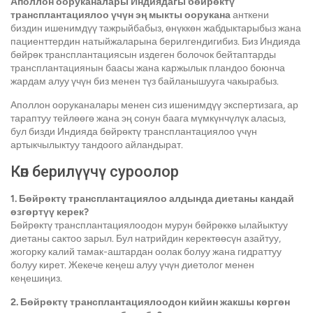
Аполлон ооруканалары Индиядагы бөйрөктү
трансплантациялоо үчүн эң мыкты оорукана
анткени
биздин ишенимдүү тажрыйбабыз, өнүккөн жабдыктарыбыз жана
пациенттердин натыйжаларына берилгендигибиз. Биз Индияда
бөйрөк трансплантациясын издеген болочок бейтаптарды
трансплантациянын баасы жана каржылык пландоо боюнча
жардам алуу үчүн биз менен түз байланышууга чакырабыз.
Аполлон ооруканалары менен сиз ишенимдүү экспертизага, ар
тараптуу тейлөөгө жана эң сонун баага мүмкүнчүлүк аласыз,
бул бизди Индияда бөйрөктү трансплантациялоо үчүн
артыкчылыктуу тандоого айландырат.
Көп берилүүчү суроолор
1. Бөйрөктү трансплантациялоо алдында диетаны кандай
өзгөртүү керек?
Бөйрөктү трансплантациялоодон мурун бөйрөккө ылайыктуу
диетаны сактоо зарыл. Бул натрийдин керектөөсүн азайтуу,
жогорку калий тамак-аштардан оолак болуу жана гидраттуу
болуу кирет. Жекече кеңеш алуу үчүн диетолог менен
кеңешиңиз.
2. Бөйрөктү трансплантациялоодон кийин жакшы көргөн