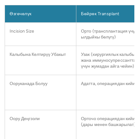
Өзгөчөлүк
Бөйрөк Transplant
Incision Size
Орто (трансплантация үчүн
ылдыйкы бөлүгү)
Калыбына Келтирүү Убакыт
Узак (хирургиялык калыбын
жана иммуносупрессанттар
үчүн жумадан айга чейин)
Ооруканада Болуу
Адатта, операциядан кийин 
Оору Деңгээли
Орточо операциядан кийинк
(дары менен башкарылат)