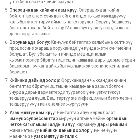
үчтөн беш саатка чейин созулат.
Операциядан кийинки кам көрүү:
Операциядан кийин
бейтаптар анестезиядан ойгонгондо тыкыр көзөмөлдөнүүчү
калыбына келтирүү аймагына которулат. Ооруну башкаруу
башталат жана бейтаптар IV аркылуу суюктуктарды жана
дарыларды алышат.
Ооруканада болуу:
Көпчүлүк бейтаптар калыбына келтирүү
процессине жараша ооруканада үч күндөн жети күнгө чейин
болушат. Бул убакыттын ичинде медициналык
кызматкерлер бөйрөктүн иштешин көзөмөлдөп, дары-дармектерди
башкарып, эч кандай кыйынчылык жок экенине кепилдик
беришет.
Кийинки дайындоолор:
Ооруканадан чыккандан кийин
бейтаптар бөйрөктүн иштешин көзөмөлдөө жана зарыл болгон
учурда дары-дармектерди тууралоо үчүн үзгүлтүксүз
текшерүүдөн өтүшөт. Баш тартуу же инфекциянын белгилерин
текшерүү үчүн кан анализи жүргүзүлөт.
Узак мөөнөттүү кам көрүү:
Бейтаптар алуу керек болот
иммуносупрессанттар
өмүрүнүн аягына чейин
органдын
четке кагылышын алдын алуу
. кармануу
дары режими
жана катышуу
кийинки дайындоолор
үчүн чечүүчү
мааниге ээ
узак мөөнөттүү ийгилик
.