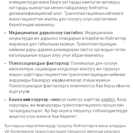
ичимдиктерди жана баңги заттарды камтыган активдүү
заттарды кыянаттык менен пайдалануу бейтапты
дисквалификациялай алат. Трансплантациянын ийгилиги
жана пациенттин жалпы ден соолугу үчүн сергектикке
берилгендик маанилүү.
Медициналык дарылоону сактабоо:
Медициналык
кеңештерди же дарылоо пландарын аткарбаган бейтаптар
жараксыз деп табылышы мүмкүн. Трансплантациядан
кийинки дары-дармек режимдерин сактоо органдын четке
кагылышынын алдын алуу үчүн абдан маанилүү.
Психосоциалдык факторлор:
Психикалык ден-соолук
маселелери, социалдык колдоонун жоктугу же туруксуз
жашоо шарттары пациенттин трансплантациядан кийинки
жардамды башкаруу жөндөмүнө таасир этиши мүмкүн.
Психосоциалдык факторлорго комплекстүү баа берүү көбүнчө
жүргүзүлөт.
Башка өнөкөт оорулар:
көзөмөлсүз сыяктуу шарттар
диабет
, боор
оорулары, же өпкө оорулары трансплантациялоо процессин
татаалдаштырат. Ар бир окуяга тиешелүү тобокелдиктерди
аныктоо үчүн жекече баа берилет.
Бул каршы көрсөтмөлөрдү түшүнүү бейтаптарга жана алардын
үй-бүлөлөрүнө трансплантация процесси жөнүндө реалдуу