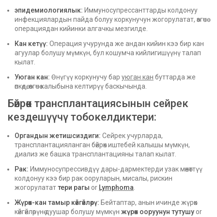
эпидемиологиялык:
Иммуносупрессанттарды колдонуу
инфекциялардын пайда болуу коркунучун жогорулатат, өзгөчө
операциядан кийинки алгачкы мезгилде.
Кан кетүү:
Операция учурунда же андан кийин кээ бир кан
агуулар болушу мүмкүн, бул кошумча кийлигишүүнү талап
кылат.
Уюган кан:
Өнүгүү коркунучу бар
уюган кан
буттарда же
өпкөдө, өзгөчө калыбына келтирүү баскычында.
Бөйрөк трансплантациясынын сейрек
кездешүүчү тобокелдиктери:
Органдын жетишсиздиги:
Сейрек учурларда,
трансплантацияланган бөйрөк иштебей калышы мүмкүн,
диализ же башка трансплантацияны талап кылат.
Рак:
Иммуносупрессивдүү дары-дармектерди узак мөөнөттүү
колдонуу кээ бир рак ооруларын, мисалы, рискин
жогорулатат
тери рагы
or
Lymphoma
.
Жүрөк-кан тамыр көйгөйлөрү:
Бейтаптар, анын ичинде жүрөк
көйгөйлөрүнө дуушар болушу мүмкүн
жүрөк ооруунун тутушу
or