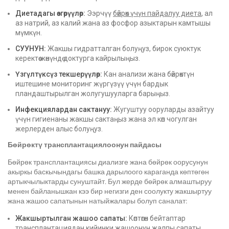
Диетадагы өзгөрүүлөр:
Ээрчүү
бөйрөк үчүн пайдалуу диета
, ал
аз натрий, аз калий жана аз фосфор азыктарын камтышы
мүмкүн.
СУУНУН:
Жакшы гидратталган болуңуз, бирок суюктук
керектөө жөнүндө доктурга кайрылыңыз.
Үзгүлтүксүз текшерүүлөр:
Кан анализи жана бөйрөктүн
иштешине мониторинг жүргүзүү үчүн бардык
пландаштырылган жолугушууларга барыңыз.
Инфекциялардан сактануу:
Жугуштуу ооруларды азайтуу
үчүн гигиенаны жакшы сактаңыз жана эл көп чогулган
жерлерден алыс болуңуз.
Бөйрөктү трансплантациялоонун пайдасы
Бөйрөк трансплантациясы диализге жана бөйрөк оорусунун
акыркы баскычындагы башка дарылоого караганда көптөгөн
артыкчылыктарды сунуштайт. Бул жерде бөйрөк алмаштыруу
менен байланышкан кээ бир негизги ден соолукту жакшыртуу
жана жашоо сапатынын натыйжалары болуп саналат:
Жакшыртылган жашоо сапаты:
Көптөгөн бейтаптар
трансплантациядан кийинки жашоонун жалпы сапаты