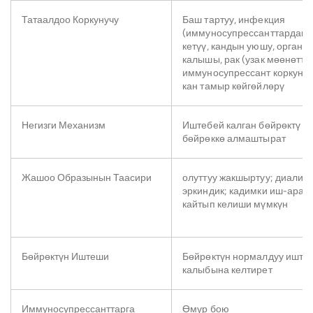
Татаалдоо Коркунучу
Баш тартуу, инфекция
(иммуносупрессанттардан у
кетүү, кандын уюшу, орган
калышы, рак (узак мөөнөттү
иммуносупрессант коркунучу
кан тамыр көйгөйлөрү
Негизги Механизм
Иштебей калган бөйрөктү д
бөйрөккө алмаштырат
Жашоо Образынын Таасири
олуттуу жакшыртуу; диализ
эркиндик; кадимки иш-арак
кайтып келиши мүмкүн
Бөйрөктүн Иштеши
Бөйрөктүн нормалдуу иште
калыбына келтирет
Иммуносупрессанттарга
Өмүр бою