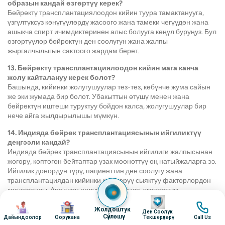
образын кандай өзгөртүү керек?
Бөйрөктү трансплантациялоодон кийин туура тамактанууга,
үзгүлтүксүз көнүгүүлөрдү жасоого жана тамеки чегүүдөн жана
ашыкча спирт ичимдиктеринен алыс болууга көңүл буруңуз. Бул
өзгөртүүлөр бөйрөктүн ден соолугун жана жалпы
жыргалчылыгын сактоого жардам берет.
13. Бөйрөктү трансплантациялоодон кийин мага канча
жолу кайталануу керек болот?
Башында, кийинки жолугушуулар тез-тез, көбүнчө жума сайын
же эки жумада бир болот. Убакыттын өтүшү менен жана
бөйрөктүн иштеши туруктуу бойдон калса, жолугушуулар бир
нече айга жылдырылышы мүмкүн.
14. Индияда бөйрөк трансплантациясынын ийгиликтүү
деңгээли кандай?
Индияда бөйрөк трансплантациясынын ийгилиги жалпысынан
жогору, көптөгөн бейтаптар узак мөөнөттүү оң натыйжаларга ээ.
Ийгилик донордун түрү, пациенттин ден соолугу жана
трансплантациядан кийинки кам көрүү сыяктуу факторлордон
көз каранды. Аполлон ооруканаларында, эксперттик
Image
медициналык топтор жана өнүккөн жардам менен биз
Image
Image
Image
бейтаптарыбыз үчүн эң жакшы натыйжаларды камсыз кылабыз.
Жолдоштук
Ден Соолук
Сүйлөшүү
Дайындоолор
Оорукана
Текшерүүлөрү
Call Us