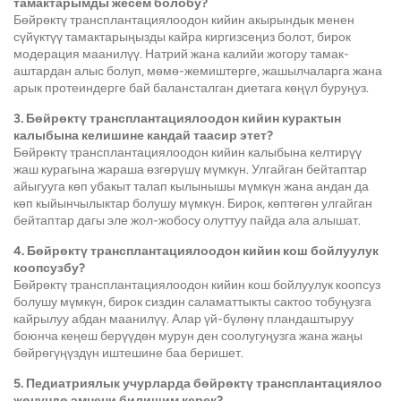
тамактарымды жесем болобу?
Бөйрөктү трансплантациялоодон кийин акырындык менен
сүйүктүү тамактарыңызды кайра киргизсеңиз болот, бирок
модерация маанилүү. Натрий жана калийи жогору тамак-
аштардан алыс болуп, мөмө-жемиштерге, жашылчаларга жана
арык протеиндерге бай балансталган диетага көңүл буруңуз.
3. Бөйрөктү трансплантациялоодон кийин курактын
калыбына келишине кандай таасир этет?
Бөйрөктү трансплантациялоодон кийин калыбына келтирүү
жаш курагына жараша өзгөрүшү мүмкүн. Улгайган бейтаптар
айыгууга көп убакыт талап кылынышы мүмкүн жана андан да
көп кыйынчылыктар болушу мүмкүн. Бирок, көптөгөн улгайган
бейтаптар дагы эле жол-жобосу олуттуу пайда ала алышат.
4. Бөйрөктү трансплантациялоодон кийин кош бойлуулук
коопсузбу?
Бөйрөктү трансплантациялоодон кийин кош бойлуулук коопсуз
болушу мүмкүн, бирок сиздин саламаттыкты сактоо тобуңузга
кайрылуу абдан маанилүү. Алар үй-бүлөнү пландаштыруу
боюнча кеңеш берүүдөн мурун ден соолугуңузга жана жаңы
бөйрөгүңүздүн иштешине баа беришет.
5. Педиатриялык учурларда бөйрөктү трансплантациялоо
жөнүндө эмнени билишим керек?