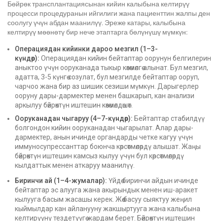
Бөйрөк трансплантациясынан кийин калыбына келтирүү
процесси процедуранын ийгилиги жана пациенттин жалпы ден
соолугу үчүн абдан маанилүү. Эреже катары, калыбына
келтирүү мөөнөтү бир нече этаптарга бөлүнүшү мүмкүн:
Операциядан кийинки дароо мезгил (1–3-
күндөр):
Операциядан кийин бейтаптар оорунун белгилерин
аныктоо үчүн ооруканада тыкыр көзөмөлгө алынат. Бул мезгил,
адатта, 3-5 күнгө созулат, бул мезгилде бейтаптар ооруп,
чарчоо жана бир аз шишик сезиши мүмкүн. Дарыгерлер
ооруну дары-дармектер менен башкарып, кан анализи
аркылуу бөйрөктүн иштешин көзөмөлдөшөт.
Ооруканадан чыгаруу (4–7-күндөр):
Бейтаптар стабилдүү
болгондон кийин ооруканадан чыгарылат. Алар дары-
дармектер, анын ичинде органдарды четке кагуу үчүн
иммуносупрессанттар боюнча көрсөтмөлөрдү алышат. Жаңы
бөйрөктүн иштешин камсыз кылуу үчүн бул көрсөтмөлөрдү
кылдаттык менен аткаруу маанилүү.
Биринчи ай (1–4-жумалар):
Үйдө биринчи айдын ичинде
бейтаптар эс алууга жана акырындык менен иш-аракет
кылууга басым жасашы керек. Жөө басуу сыяктуу жеңил
кыймылдар кан айланууну жакшыртууга жана калыбына
келтирүүнү тездетүүгө жардам берет. Бөйрөктүн иштешин