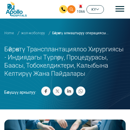
ба
KY
1066
Мазмунга Skip
Home
жол-жоболору
Бөйрөктү алмаштыруу операциясы...
Бөйрөктү Трансплантациялоо Хирургиясы
- Индиядагы Түрлөрү, Процедурасы,
Баасы, Тобокелдиктери, Калыбына
Келтирүү Жана Пайдалары
Бөлүшүү аркылуу: