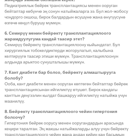
Педиатриялык бөйрөк трансплантациясы менен ооруган
бейтаптар көбүнчө эң сонун натыйжаларга ээ. Бул жол-жобосу
чоңдорго окшош, бирок балдардын өсүшүнө жана өнүгүүсүнө
өзгөчө көңүл бурушу мүмкүн.
6. Семирүү менин бөйрөктү трансплантациялоого
жарамдуулугума кандай таасир этет?
Семирүү бөйрөктү трансплантациялоону кыйындатат. Бул
хирургиялык тобокелдиктерди жогорулатып, калыбына
келтирүүгө таасир этиши мүмкүн. Трансплантациялоонун
алдында арыктоо сунушталышы мүмкүн.
7. Кант диабети бар болсо, бөйрөктү алмаштырууга
болобу?
Ооба, кант диабети менен ооруган көптөгөн бейтаптар бөйрөк
трансплантациясынан ийгиликтүү өтүшөт. Бирок кандагы
канттын деңгээлин кылдат башкаруу ийгиликтүү натыйжа үчүн
маанилүү.
8. Бөйрөктү трансплантациялоого чейин гипертония
болсочу?
Гипертония бөйрөк оорусу менен ооругандардын арасында
кеңири таралган. Эң жакшы натыйжаларды алуу үчүн бөйрөктү
трансплантациялоого чейин жана андан кийин кан басымын