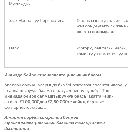
Муктаждык
Узак Мөөнөттүү Перспектива
Жалпысынан диализге сал
жашоонун узактыгы жана ж
сапаты жакшыраак
Нарк
Жогорку баштапкы наркы, к
төмөнкү узак мөөнөттүү на
Индияда бөйрөк трансплантациясынын баасы
Аполлон ооруканаларында биз бөйрөктү трансплантациялоону
пландаштырууда баа маанилүү экенин түшүнөбүз. The
Индияда бөйрөк алмаштыруунун баасы
адатта чейин
өзгөрөт
₹1,00,000ден ₹2,50,000ге чейин
, бир нече
факторлорго жараша.
Аполлон ооруканаларында бөйрөк
трансплантациясынын баасына таасир эткен
факторлор