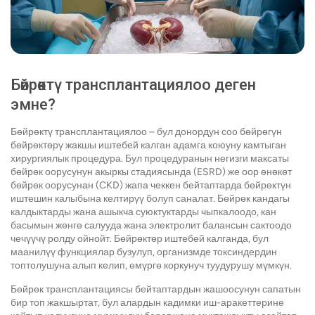
Бөйрөктү трансплантациялоо деген
эмне?
Бөйрөктү трансплантациялоо – бул донордун соо бөйрөгүн
бөйрөктөрү жакшы иштебей калган адамга коюуну камтыган
хирургиялык процедура. Бул процедуранын негизги максаты
бөйрөк оорусунун акыркы стадиясында (ESRD) же оор өнөкөт
бөйрөк оорусунан (CKD) жапа чеккен бейтаптарда бөйрөктүн
иштешин калыбына келтирүү болуп саналат. Бөйрөк кандагы
калдыктарды жана ашыкча суюктуктарды чыпкалоодо, кан
басымын жөнгө салууда жана электролит балансын сактоодо
чечүүчү ролду ойнойт. Бөйрөктөр иштебей калганда, бул
маанилүү функциялар бузулуп, организмде токсиндердин
топтолушуна алып келип, өмүргө коркунуч туудурушу мүмкүн.
Бөйрөк трансплантациясы бейтаптардын жашоосунун сапатын
бир топ жакшыртат, бул алардын кадимки иш-аракеттерине