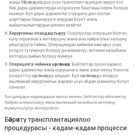
жаңы бөйрөккө даярдоо үчүн трансплантациядан мурун кээ
бир дары-дармектерди колдонууну башташы керек болушу
мүмкүн. Бул дары-дармектер учурдагы ден соолук
шарттарын башкарууга жардам берет жана
кыйынчылыктардын рискин азайтат.
Хирургияны пландаштыруу:
Оорулуулар операция болгон
күнү ооруканага жеткирүүнү жана аны кайра алып келүүнү
уюштурууга тийиш. Операциядан кийинки кам көрүү үчүн
колдоо тутумунун болушу да маанилүү, анткени калыбына
келтирүү кыйын болушу мүмкүн.
Операцияга чейинки көрсөтмөлөр:
Бейтаптар орозо кармоо,
дары-дармектер жана ооруканага эмне алып келүү боюнча
конкреттүү көрсөтмөлөрдү алышат. Бул көрсөтмөлөрдү аткаруу
жылмакай хирургиялык жараян үчүн абдан маанилүү болуп
саналат.
Бул даярдык кадамдарын жасоо менен, бейтаптар ийгиликтүү
бөйрөк алмаштыруу жана жылмакай калыбына келтирүү
мүмкүнчүлүгүн жогорулатат.
Бөйрөктү трансплантациялоо
процедурасы - кадам-кадам процесси