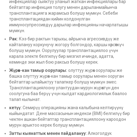
инфекциялар сыяктуу уланып жаткан инфекциялары бар
бейтаптар инфекция толугу менен дарыланмайынча
трансплантацияга жарамсыз болушу мүмкүн. Себеби
трансплантациядан кийин колдонулган
иммуносупрессивдүү дарылар инфекцияны начарлатышы
мүмкүн.
Рак:
Кээ бир рактын тарыхы, айрыкча агрессивдүү же
кайталануу коркунучу жогору болгондор, каршы көрсөткүч
болушу мүмкүн. Оорулуулар трансплантациялоо үчүн
карала электе белгилүү бир мезгил ичинде, адатта,
кеминде эки жыл бою раксыз болушу керек.
Жүрөк-кан тамыр оорулары:
олуттуу жүрөк оорулары же
башка олуттуу жүрөк-кан тамыр оорулары менен ооруган
бейтаптар ылайыктуу талапкер болушу мүмкүн эмес.
Трансплантациялоону улантуудан мурун жүрөктүн ден
соолугуна баа берүү үчүн кылдат кардиологиялык баалоо
талап кылынат.
кетүү:
Семирүү операцияны жана калыбына келтирүүнү
кыйындатат. Дене массасынын индекси (BMI) белгилүү бир
чектен ашкан бейтаптар трансплантациялоону кароодон
мурун арыктоо керек болушу мүмкүн.
Затты кыянаттык менен пайдалануу:
Алкоголдук