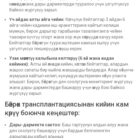
көзөмөлдөө жана дары-дармектерди тууралоо үчүн үзгүлтүксүз
байкоо жүргүзүү зарыл.
Үч айдан алты айга чейин:
Көпчүлүк бейтаптар 3 айдан 6
айга чейин кадимки иш-аракеттерине кайтып келиши
мүмкүн, бирок дарыгер тарабынан тазаланганга чейин
таасири күчтүү спорт жана оор жүк көтөрүүдөн качуу керек.
Бейтаптар бөйрөктүн туура иштешин камсыз кылуу үчүн
үзгүлтүксүз текшерүүдөн өтүшү керек.
Узак мөөнөттүү калыбына келтирүү (6 ай жана андан
кийинки):
Алты ай өткөндөн кийин, көптөгөн бейтаптар, алардын
жашоо сапаты бир кыйла жакшырды билдирди. Алар көбүнчө
жумушка кайтып келип, күнүмдүк иштеринин көбүн уланта
алышат. Бирок, бөйрөктүн ден соолугуна мониторинг жүргүзүү
жана дары-дармектерди башкаруу үчүн өмүр бою байкоо
жүргүзүү зарыл.
Бөйрөк трансплантациясынан кийин кам
көрүү боюнча кеңештер:
Дары-дармекти сактоо:
Баш тартуунун алдын алуу жана
ден соолукту башкаруу үчүн бардык белгиленген
дарыларды кабыл алыңыз.