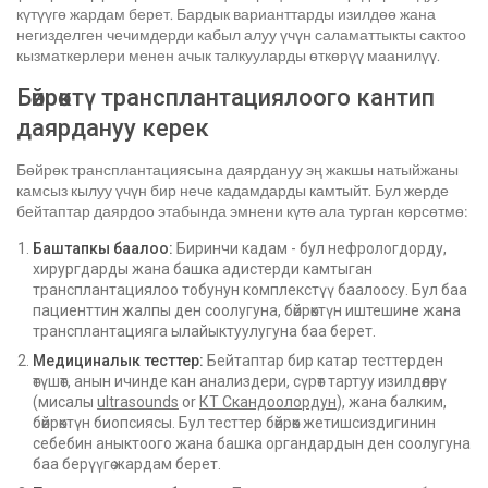
күтүүгө жардам берет. Бардык варианттарды изилдөө жана
негизделген чечимдерди кабыл алуу үчүн саламаттыкты сактоо
кызматкерлери менен ачык талкууларды өткөрүү маанилүү.
Бөйрөктү трансплантациялоого кантип
даярдануу керек
Бөйрөк трансплантациясына даярдануу эң жакшы натыйжаны
камсыз кылуу үчүн бир нече кадамдарды камтыйт. Бул жерде
бейтаптар даярдоо этабында эмнени күтө ала турган көрсөтмө:
Баштапкы баалоо:
Биринчи кадам - ​​бул нефрологдорду,
хирургдарды жана башка адистерди камтыган
трансплантациялоо тобунун комплекстүү баалоосу. Бул баа
пациенттин жалпы ден соолугуна, бөйрөктүн иштешине жана
трансплантацияга ылайыктуулугуна баа берет.
Медициналык тесттер:
Бейтаптар бир катар тесттерден
өтүшөт, анын ичинде кан анализдери, сүрөт тартуу изилдөөлөрү
(мисалы
ultrasounds
or
КТ Скандоолордун
), жана балким,
бөйрөктүн биопсиясы. Бул тесттер бөйрөк жетишсиздигинин
себебин аныктоого жана башка органдардын ден соолугуна
баа берүүгө жардам берет.