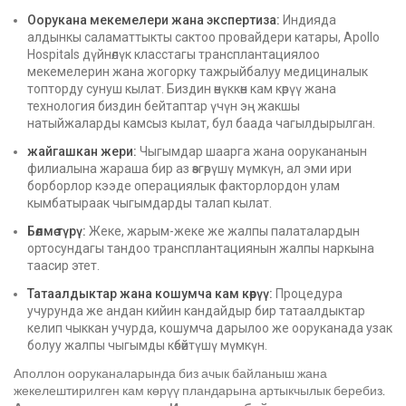
Оорукана мекемелери жана экспертиза:
Индияда
алдынкы саламаттыкты сактоо провайдери катары, Apollo
Hospitals дүйнөлүк класстагы трансплантациялоо
мекемелерин жана жогорку тажрыйбалуу медициналык
топторду сунуш кылат. Биздин өнүккөн кам көрүү жана
технология биздин бейтаптар үчүн эң жакшы
натыйжаларды камсыз кылат, бул баада чагылдырылган.
жайгашкан жери:
Чыгымдар шаарга жана оорукананын
филиалына жараша бир аз өзгөрүшү мүмкүн, ал эми ири
борборлор кээде операциялык факторлордон улам
кымбатыраак чыгымдарды талап кылат.
Бөлмө түрү:
Жеке, жарым-жеке же жалпы палаталардын
ортосундагы тандоо трансплантациянын жалпы наркына
таасир этет.
Татаалдыктар жана кошумча кам көрүү:
Процедура
учурунда же андан кийин кандайдыр бир татаалдыктар
келип чыккан учурда, кошумча дарылоо же ооруканада узак
болуу жалпы чыгымды көбөйтүшү мүмкүн.
Аполлон ооруканаларында биз ачык байланыш жана
жекелештирилген кам көрүү пландарына артыкчылык беребиз.