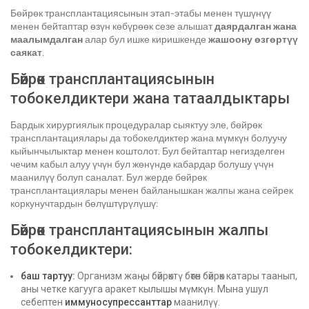
Бөйрөк трансплантациясынын этап-этабы менен түшүнүү
менен бейтаптар өзүн көбүрөөк сезе алышат
даярдалган жана
маалымдалган
алар бул ишке киришкенде
жашоону өзгөртүү
саякат
.
Бөйрөк трансплантациясынын
тобокелдиктери жана татаалдыктары
Бардык хирургиялык процедуралар сыяктуу эле, бөйрөк
трансплантациялары да тобокелдиктер жана мүмкүн болуучу
кыйынчылыктар менен коштолот. Бул бейтаптар негизделген
чечим кабыл алуу үчүн бул жөнүндө кабардар болушу үчүн
маанилүү болуп саналат. Бул жерде бөйрөк
трансплантациялары менен байланышкан жалпы жана сейрек
коркунучтардын бөлүштүрүлүшү:
Бөйрөк трансплантациясынын жалпы
тобокелдиктери:
баш тартуу:
Организм жаңы бөйрөктү бөтөн бөйрөк катары таанып,
аны четке кагууга аракет кылышы мүмкүн. Мына ушул
себептен
иммуносупрессанттар
маанилүү.