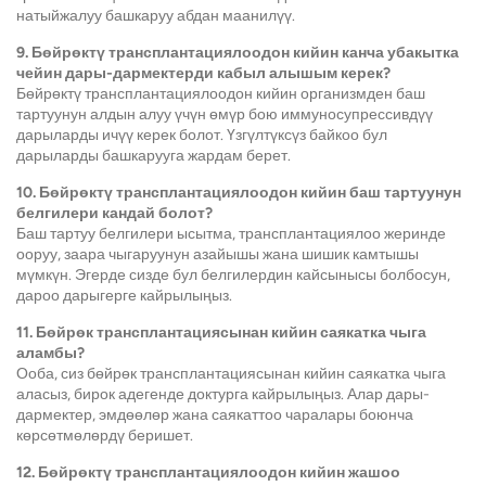
натыйжалуу башкаруу абдан маанилүү.
9. Бөйрөктү трансплантациялоодон кийин канча убакытка
чейин дары-дармектерди кабыл алышым керек?
Бөйрөктү трансплантациялоодон кийин организмден баш
тартуунун алдын алуу үчүн өмүр бою иммуносупрессивдүү
дарыларды ичүү керек болот. Үзгүлтүксүз байкоо бул
дарыларды башкарууга жардам берет.
10. Бөйрөктү трансплантациялоодон кийин баш тартуунун
белгилери кандай болот?
Баш тартуу белгилери ысытма, трансплантациялоо жеринде
ооруу, заара чыгаруунун азайышы жана шишик камтышы
мүмкүн. Эгерде сизде бул белгилердин кайсынысы болбосун,
дароо дарыгерге кайрылыңыз.
11. Бөйрөк трансплантациясынан кийин саякатка чыга
аламбы?
Ооба, сиз бөйрөк трансплантациясынан кийин саякатка чыга
аласыз, бирок адегенде доктурга кайрылыңыз. Алар дары-
дармектер, эмдөөлөр жана саякаттоо чаралары боюнча
көрсөтмөлөрдү беришет.
12. Бөйрөктү трансплантациялоодон кийин жашоо