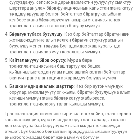
суусуздануу, сепсис же дары-дармектин уулуулугу сыяктуу
шарттардан улам бөйрөк функциясынын капыстан жана катуу
төмөндөшүнө дуушар болгон бейтаптар бөйрөктөрү калыбына
келбесе жана бөйрөк оорусунун акыркы стадиясына өтсө,
трансплантацияга талапкер болушу мүмкүн.
Бөйрөктүн тубаса бузулушу:
Кээ бир бейтаптар бөйрөктүн өнөкөт
жетишсиздигине алып келген бөйрөктүн структурасынын
бузулушу менен төрөлүшөт. Бул адамдар жаш курагында
трансплантациялоо үчүн каралышы мүмкүн.
Кайталануучу бөйрөк оорусу:
Мурда бөйрөк
трансплантациясынан баш тартуу же башка
кыйынчылыктардан улам ишке ашпай калган бейтаптар
экинчи трансплантацияга жарамдуу болушу мүмкүн.
Башка медициналык шарттар:
Кээ бир аутоиммундук
оорулар, мисалы
учугу
or
-жылы
, бөйрөктүн бузулушуна алып
келиши мүмкүн жана бөйрөктөр катуу жабыркаса,
трансплантациялоону талап кылышы мүмкүн.
Трансплантация тизмесине киргизилгенге чейин, талапкерлер
кан анализдерин, сүрөт изилдөөлөрүн жана алардын жалпы
ден соолугуна баа берүүнү камтыган кылдат текшерүүдөн
өтүшөт. Бул баалоо бейтаптын процедурага ылайыктуулугун
аныктоого жардам берет жана мүмкүн болуучу