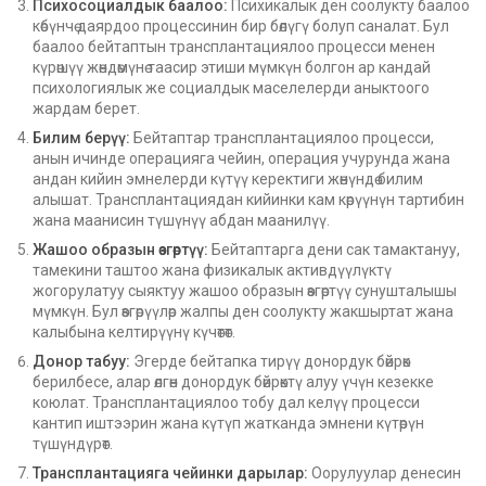
Психосоциалдык баалоо:
Психикалык ден соолукту баалоо
көбүнчө даярдоо процессинин бир бөлүгү болуп саналат. Бул
баалоо бейтаптын трансплантациялоо процесси менен
күрөшүү жөндөмүнө таасир этиши мүмкүн болгон ар кандай
психологиялык же социалдык маселелерди аныктоого
жардам берет.
Билим берүү:
Бейтаптар трансплантациялоо процесси,
анын ичинде операцияга чейин, операция учурунда жана
андан кийин эмнелерди күтүү керектиги жөнүндө билим
алышат. Трансплантациядан кийинки кам көрүүнүн тартибин
жана маанисин түшүнүү абдан маанилүү.
Жашоо образын өзгөртүү:
Бейтаптарга дени сак тамактануу,
тамекини таштоо жана физикалык активдүүлүктү
жогорулатуу сыяктуу жашоо образын өзгөртүү сунушталышы
мүмкүн. Бул өзгөрүүлөр жалпы ден соолукту жакшыртат жана
калыбына келтирүүнү күчөтөт.
Донор табуу:
Эгерде бейтапка тирүү донордук бөйрөк
берилбесе, алар өлгөн донордук бөйрөктү алуу үчүн кезекке
коюлат. Трансплантациялоо тобу дал келүү процесси
кантип иштээрин жана күтүп жатканда эмнени күтөрүн
түшүндүрөт.
Трансплантацияга чейинки дарылар:
Оорулуулар денесин