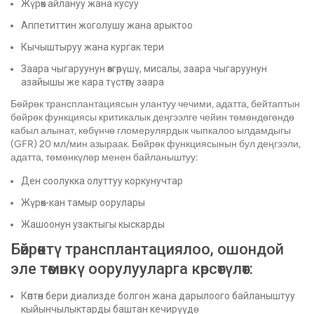
Жүрөк айлануу жана кусуу
Аппетиттин жоголушу жана арыктоо
Кычыштыруу жана кургак тери
Заара чыгаруунун өзгөрүшү, мисалы, заара чыгаруунун
азайышы же кара түстөгү заара
Бөйрөк трансплантациясын улантуу чечими, адатта, бейтаптын
бөйрөк функциясы критикалык деңгээлге чейин төмөндөгөндө
кабыл алынат, көбүнчө гломерулярдык чыпкалоо ылдамдыгы
(GFR) 20 мл/мин азыраак. Бөйрөк функциясынын бул деңгээли,
адатта, төмөнкүлөр менен байланыштуу:
Ден соолукка олуттуу коркунучтар
Жүрөк-кан тамыр оорулары
Жашоонун узактыгы кыскарды
Бөйрөктү трансплантациялоо, ошондой
эле төмөнкү оорулууларга көрсөтүлөт:
Көптөн бери диализде болгон жана дарылоого байланыштуу
кыйынчылыктарды баштан кечирүүдө