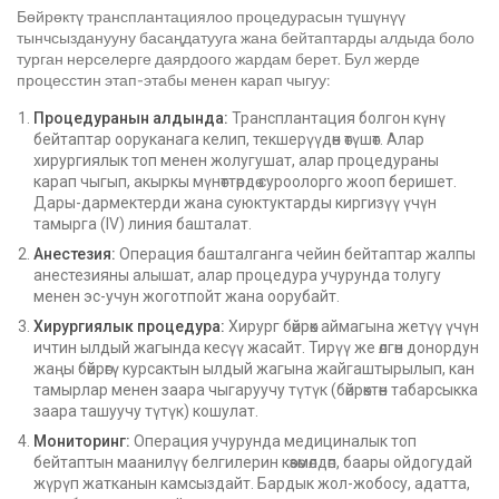
Бөйрөктү трансплантациялоо процедурасын түшүнүү
тынчсызданууну басаңдатууга жана бейтаптарды алдыда боло
турган нерселерге даярдоого жардам берет. Бул жерде
процесстин этап-этабы менен карап чыгуу:
Процедуранын алдында:
Трансплантация болгон күнү
бейтаптар ооруканага келип, текшерүүдөн өтүшөт. Алар
хирургиялык топ менен жолугушат, алар процедураны
карап чыгып, акыркы мүнөттөрдө суроолорго жооп беришет.
Дары-дармектерди жана суюктуктарды киргизүү үчүн
тамырга (IV) линия башталат.
Анестезия:
Операция башталганга чейин бейтаптар жалпы
анестезияны алышат, алар процедура учурунда толугу
менен эс-учун жоготпойт жана оорубайт.
Хирургиялык процедура:
Хирург бөйрөк аймагына жетүү үчүн
ичтин ылдый жагында кесүү жасайт. Тирүү же өлгөн донордун
жаңы бөйрөгү курсактын ылдый жагына жайгаштырылып, кан
тамырлар менен заара чыгаруучу түтүк (бөйрөктөн табарсыкка
заара ташуучу түтүк) кошулат.
Мониторинг:
Операция учурунда медициналык топ
бейтаптын маанилүү белгилерин көзөмөлдөп, баары ойдогудай
жүрүп жатканын камсыздайт. Бардык жол-жобосу, ​​адатта,