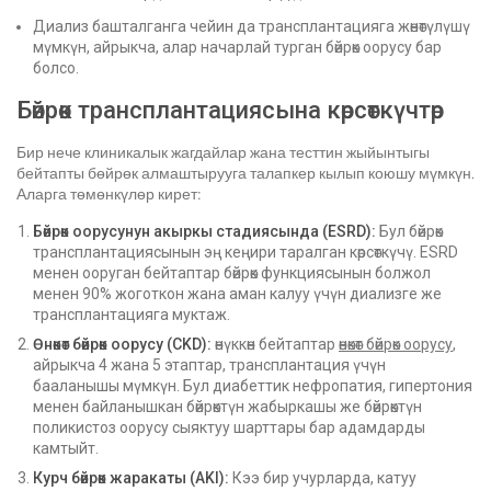
Диализ башталганга чейин да трансплантацияга жөнөтүлүшү
мүмкүн, айрыкча, алар начарлай турган бөйрөк оорусу бар
болсо.
Бөйрөк трансплантациясына көрсөткүчтөр
Бир нече клиникалык жагдайлар жана тесттин жыйынтыгы
бейтапты бөйрөк алмаштырууга талапкер кылып коюшу мүмкүн.
Аларга төмөнкүлөр кирет:
Бөйрөк оорусунун акыркы стадиясында (ESRD):
Бул бөйрөк
трансплантациясынын эң кеңири таралган көрсөткүчү. ESRD
менен ооруган бейтаптар бөйрөк функциясынын болжол
менен 90% жоготкон жана аман калуу үчүн диализге же
трансплантацияга муктаж.
Өнөкөт бөйрөк оорусу (CKD):
өнүккөн бейтаптар
өнөкөт бөйрөк оорусу
,
айрыкча 4 жана 5 этаптар, трансплантация үчүн
бааланышы мүмкүн. Бул диабеттик нефропатия, гипертония
менен байланышкан бөйрөктүн жабыркашы же бөйрөктүн
поликистоз оорусу сыяктуу шарттары бар адамдарды
камтыйт.
Курч бөйрөк жаракаты (AKI):
Кээ бир учурларда, катуу