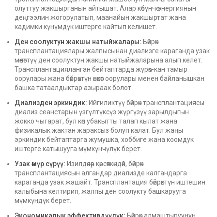
олуттуу жакшырганын айтышат. Алар көбүнчө энергиянын
деңгээлин жогорулатып, маанайын жакшыртат жана
кадимки күнүмдүк иштерге кайтып келишет.
Ден соолуктун жакшы натыйжалары:
Бөйрөк
трансплантациялары жалпысынан диализге караганда узак
мөөнөттүү ден соолуктун жакшы натыйжаларына алып келет.
Трансплантацияланган бейтаптарда жүрөк-кан тамыр
оорулары жана бөйрөктүн өнөкөт оорулары менен байланышкан
башка татаалдыктар азыраак болот.
Диализден эркиндик:
Ийгиликтүү бөйрөк трансплантациясы
диализ сеанстарын үзгүлтүксүз жүргүзүү зарылдыгын
жокко чыгарат, бул көп убакытты талап кылат жана
физикалык жактан жараксыз болуп калат. Бул жаңы
эркиндик бейтаптарга жумушка, хоббиге жана коомдук
иштерге катышууга мүмкүнчүлүк берет.
Узак өмүр сүрүү:
Изилдөөлөр көрсөткөндөй, бөйрөк
трансплантациясын алгандар диализде калгандарга
караганда узак жашайт. Трансплантация бөйрөктүн иштешин
калыбына келтирип, жалпы ден соолукту башкарууга
мүмкүндүк берет.
Экономикалык эффективдүүлүк:
Бөйрөк алмаштыруунун