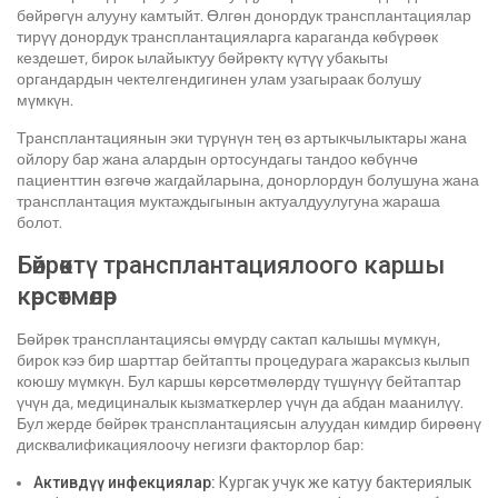
бөйрөгүн алууну камтыйт. Өлгөн донордук трансплантациялар
тирүү донордук трансплантацияларга караганда көбүрөөк
кездешет, бирок ылайыктуу бөйрөктү күтүү убакыты
органдардын чектелгендигинен улам узагыраак болушу
мүмкүн.
Трансплантациянын эки түрүнүн тең өз артыкчылыктары жана
ойлору бар жана алардын ортосундагы тандоо көбүнчө
пациенттин өзгөчө жагдайларына, донорлордун болушуна жана
трансплантация муктаждыгынын актуалдуулугуна жараша
болот.
Бөйрөктү трансплантациялоого каршы
көрсөтмөлөр
Бөйрөк трансплантациясы өмүрдү сактап калышы мүмкүн,
бирок кээ бир шарттар бейтапты процедурага жараксыз кылып
коюшу мүмкүн. Бул каршы көрсөтмөлөрдү түшүнүү бейтаптар
үчүн да, медициналык кызматкерлер үчүн да абдан маанилүү.
Бул жерде бөйрөк трансплантациясын алуудан кимдир бирөөнү
дисквалификациялоочу негизги факторлор бар:
Активдүү инфекциялар:
Кургак учук же катуу бактериялык