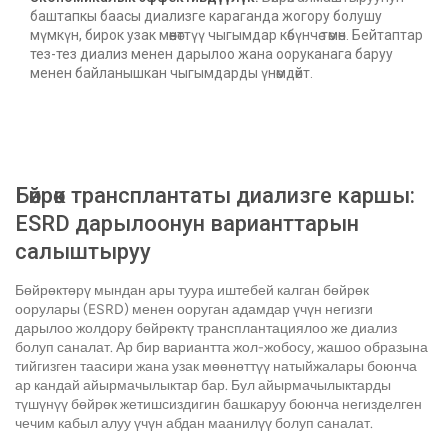
баштапкы баасы диализге караганда жогору болушу
мүмкүн, бирок узак мөөнөттүү чыгымдар көбүнчө төмөн. Бейтаптар
тез-тез диализ менен дарылоо жана ооруканага баруу
менен байланышкан чыгымдарды үнөмдөйт.
Бөйрөк трансплантаты диализге каршы:
ESRD дарылоонун варианттарын
салыштыруу
Бөйрөктөрү мындан ары туура иштебей калган бөйрөк
оорулары (ESRD) менен ооруган адамдар үчүн негизги
дарылоо жолдору бөйрөктү трансплантациялоо же диализ
болуп саналат. Ар бир вариантта жол-жобосу, ​​жашоо образына
тийгизген таасири жана узак мөөнөттүү натыйжалары боюнча
ар кандай айырмачылыктар бар. Бул айырмачылыктарды
түшүнүү бөйрөк жетишсиздигин башкаруу боюнча негизделген
чечим кабыл алуу үчүн абдан маанилүү болуп саналат.