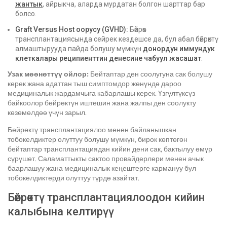
жантык
, айрыкча, аларда мурдатан болгон шарттар бар
болсо.
Graft Versus Host оорусу (GVHD):
Бөйрөк
трансплантациясында сейрек кездешсе да, бул абал бөйрөктү
алмаштырууда пайда болушу мүмкүн
донордун иммундук
клеткалары реципиенттин денесине чабуул жасашат
.
Узак мөөнөттүү ойлор:
Бейтаптар ден соолугуна сак болушу
керек жана адаттан тыш симптомдор жөнүндө дароо
медициналык жардамчыга кабарлашы керек. Үзгүлтүксүз
байкоолор бөйрөктүн иштешин жана жалпы ден соолукту
көзөмөлдөө үчүн зарыл.
Бөйрөктү трансплантациялоо менен байланышкан
тобокелдиктер олуттуу болушу мүмкүн, бирок көптөгөн
бейтаптар трансплантациядан кийин дени сак, бактылуу өмүр
сүрүшөт. Саламаттыкты сактоо провайдерлери менен ачык
баарлашуу жана медициналык кеңештерге кармануу бул
тобокелдиктерди олуттуу түрдө азайтат.
Бөйрөктү трансплантациялоодон кийин
калыбына келтирүү