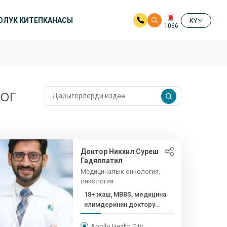
ОЛУК КИТЕПКАНАСЫ
KY
1066
ог
Доктор Никхил Суреш
Гадялпатил
Медициналык онкология,
онкология
18+ жаш, MBBS, медицина
илимдеринин доктору
(G.Me...
Apollo Health City,