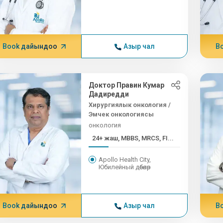
Book дайындоо
Азыр чал
B
Доктор Правин Кумар
Дадиредди
Хирургиялык онкология /
Эмчек онкологиясы
онкология
24+ жаш, MBBS, MRCS, FI...
Apollo Health City,
Юбилейный дөбөлөр
Book дайындоо
Азыр чал
B