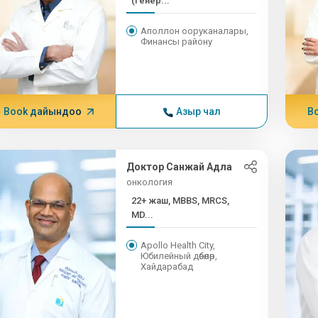
(генер...
Аполлон ооруканалары,
Финансы району
Book дайындоо
Азыр чал
B
Доктор Санжай Адла
онкология
22+ жаш, MBBS, MRCS,
MD...
Apollo Health City,
Юбилейный дөбөлөр,
Хайдарабад