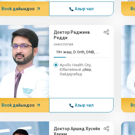
Book дайындоо
Азыр чал
B
Доктор Раджиев
Редди
онкология
19+ жаш, D.Orth, DNB, ...
Apollo Health City,
Юбилейный дөбөлөр,
Хайдарабад
Book дайындоо
Азыр чал
B
Доктор Аршид Хусейн
Хаким