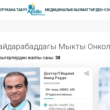
ню
ОРУКАНА ТАБУУ
МЕДИЦИНАЛЫК КЫЗМАТТАР
ДЕН-СО
айдарабаддагы Мыкты Онкол
рыгерлердин жалпы саны:
38
Доктор П Виджай
Ананд Редди
онкология
30+ жаш, MBBS; MD
(Радиологиялык...
Apollo Health City,
Юбилейный дөбөлөр,