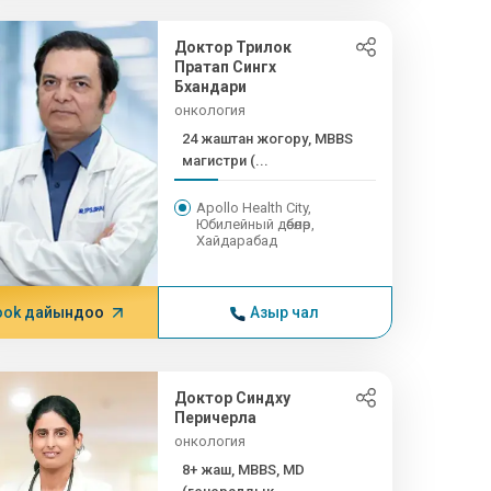
Доктор Трилок
Пратап Сингх
Бхандари
онкология
24 жаштан жогору, MBBS
магистри (...
Apollo Health City,
Юбилейный дөбөлөр,
Хайдарабад
ook дайындоо
Азыр чал
Доктор Синдху
Перичерла
онкология
8+ жаш, MBBS, MD