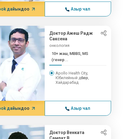
ook дайындоо
Азыр чал
Доктор Ажеш Радж
Саксена
онкология
10+ жаш, MBBS, MS
(генер...
Apollo Health City,
Юбилейный дөбөлөр,
Хайдарабад
ook дайындоо
Азыр чал
Доктор Венката
Сампат В