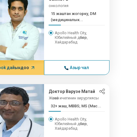
онкология
15 жаштан жогорку, DM
(медициналык...
Apollo Health City,
Юбилейный дөбөлөр,
Хайдарабад
ook дайындоо
Азыр чал
Доктор Варузе Матай
Жөнөкөй ичегинин хирургиясы
32+ жаш, MBBS; MS (Мас...
Apollo Health City,
Юбилейный дөбөлөр,
Хайдарабад