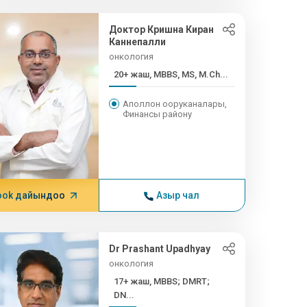
Доктор Кришна Киран
Каннепалли
онкология
20+ жаш, MBBS, MS, M.Ch...
Аполлон ооруканалары,
Финансы району
ook дайындоо
Азыр чал
Dr Prashant Upadhyay
онкология
17+ жаш, MBBS; DMRT;
DN...