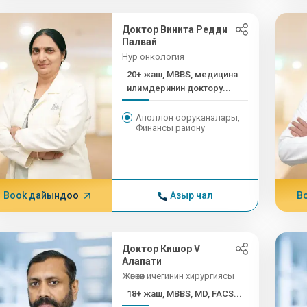
Доктор Винита Редди
Палвай
Нур онкология
20+ жаш, MBBS, медицина
илимдеринин доктору...
Аполлон ооруканалары,
Финансы району
Book дайындоо
Азыр чал
B
Доктор Кишор V
Алапати
Жөнөкөй ичегинин хирургиясы
18+ жаш, MBBS, MD, FACS...