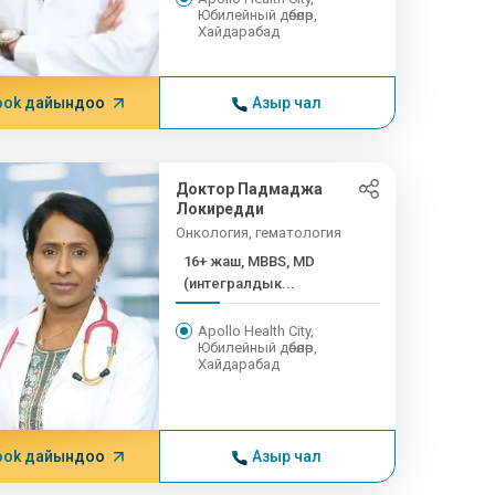
Юбилейный дөбөлөр,
Хайдарабад
ook дайындоо
Азыр чал
Доктор Падмаджа
Локиредди
Онкология, гематология
16+ жаш, MBBS, MD
(интегралдык...
Apollo Health City,
Юбилейный дөбөлөр,
Хайдарабад
ook дайындоо
Азыр чал