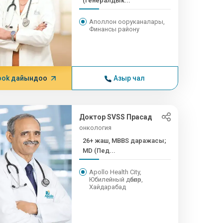
(генералдык...
Аполлон ооруканалары,
Финансы району
ook дайындоо
Азыр чал
Доктор SVSS Прасад
онкология
26+ жаш, MBBS даражасы;
MD (Пед...
Apollo Health City,
Юбилейный дөбөлөр,
Хайдарабад