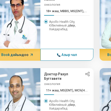
онкология
18+ жаш, MBBS, MS(ENT),...
Apollo Health City,
Юбилейный дөбөлөр,
Хайдарабад
Book дайындоо
Азыр чал
B
Доктор Рахул
Буггавети
онкология
11+ жаш, MS(ENT), MCh(H...
Apollo Health City,
Юбилейный дөбөлөр,
Хайдарабад