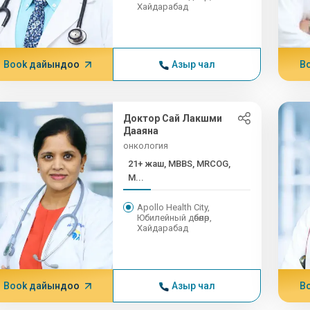
Хайдарабад
Book дайындоо
Азыр чал
B
Доктор Сай Лакшми
Дааяна
онкология
21+ жаш, MBBS, MRCOG,
M...
Apollo Health City,
Юбилейный дөбөлөр,
Хайдарабад
Book дайындоо
Азыр чал
B