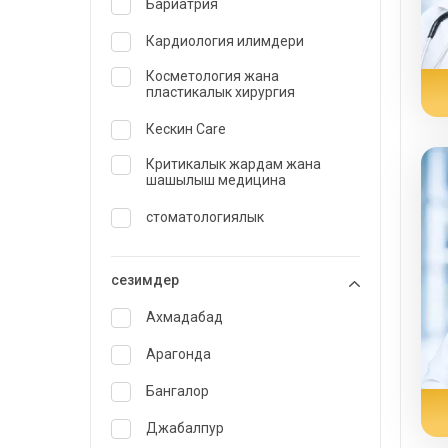
Бариатрия
Кардиология илимдери
Косметология жана
пластикалык хирургия
Кескин Care
Критикалык жардам жана
шашылыш медицина
стоматологиялык
Dermatology
сезимдер
Диетолог жана тамактануу
боюнча адис
Ахмадабад
Өзгөчө Medicine
Арагонда
Эндокринология жана
Бангалор
диабетке кам көрүү
Джабалпур
ENT