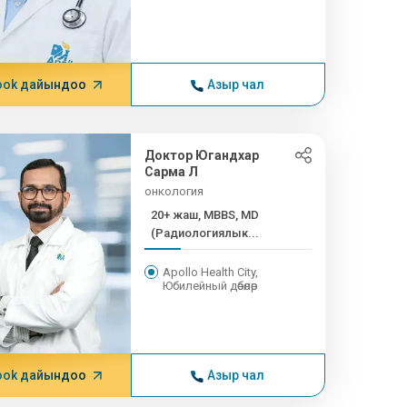
ook дайындоо
Азыр чал
Доктор Югандхар
Сарма Л
онкология
20+ жаш, MBBS, MD
(Радиологиялык...
Apollo Health City,
Юбилейный дөбөлөр
ook дайындоо
Азыр чал