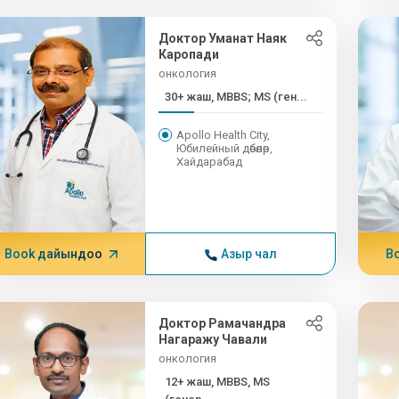
Доктор Уманат Наяк
Каропади
онкология
30+ жаш, MBBS; MS (ген...
Apollo Health City,
Юбилейный дөбөлөр,
Хайдарабад
Book дайындоо
Азыр чал
B
Доктор Рамачандра
Нагаражу Чавали
онкология
12+ жаш, MBBS, MS