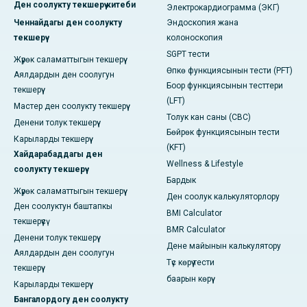
Ден соолукту текшерүү китеби
Электрокардиограмма (ЭКГ)
Ченнайдагы ден соолукту
Эндоскопия жана
текшерүү
колоноскопия
SGPT тести
Жүрөк саламаттыгын текшерүү
Өпкө функциясынын тести (PFT)
Аялдардын ден соолугун
Боор функциясынын тесттери
текшерүү
(LFT)
Мастер ден соолукту текшерүү
Толук кан саны (CBC)
Денени толук текшерүү
Бөйрөк функциясынын тести
Карыларды текшерүү
(KFT)
Хайдарабаддагы ден
Wellness & Lifestyle
соолукту текшерүү
Бардык
Жүрөк саламаттыгын текшерүү
Ден соолук калькуляторлору
Ден соолуктун баштапкы
BMI Calculator
текшерүүсү
BMR Calculator
Денени толук текшерүү
Дене майынын калькулятору
Аялдардын ден соолугун
Түс көрүү тести
текшерүү
баарын көрүү
Карыларды текшерүү
Бангалордогу ден соолукту