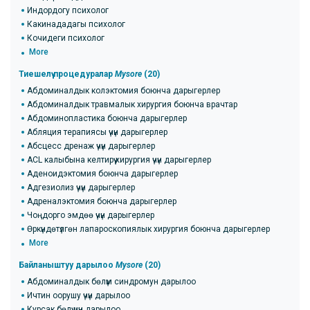
Индордогу психолог
Какинададагы психолог
Кочидеги психолог
More
Тиешелүү процедуралар
Mysore
(20)
Абдоминалдык колэктомия боюнча дарыгерлер
Абдоминалдык травмалык хирургия боюнча врачтар
Абдоминопластика боюнча дарыгерлер
Абляция терапиясы үчүн дарыгерлер
Абсцесс дренаж үчүн дарыгерлер
ACL калыбына келтирүү хирургия үчүн дарыгерлер
Аденоидэктомия боюнча дарыгерлер
Адгезиолиз үчүн дарыгерлер
Адреналэктомия боюнча дарыгерлер
Чоңдорго эмдөө үчүн дарыгерлер
Өркүндөтүлгөн лапароскопиялык хирургия боюнча дарыгерлер
More
Байланыштуу дарылоо
Mysore
(20)
Абдоминалдык бөлүм синдромун дарылоо
Ичтин оорушу үчүн дарылоо
Курсак бөлүү үчүн дарылоо