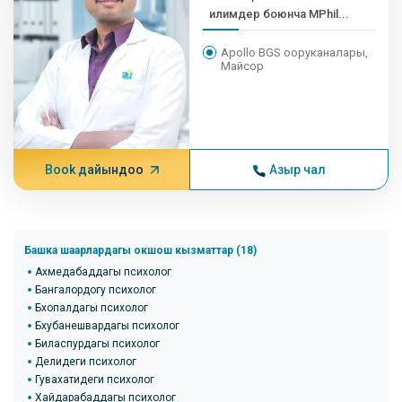
илимдер боюнча MPhil...
Apollo BGS ооруканалары,
Майсор
Book дайындоо
Азыр чал
Башка шаарлардагы окшош кызматтар (18)
Ахмедабаддагы психолог
Бангалордогу психолог
Бхопалдагы психолог
Бхубанешвардагы психолог
Биласпурдагы психолог
Делидеги психолог
Гувахатидеги психолог
Хайдарабаддагы психолог