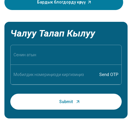
түшүнүү 
Бардык блогдорду көрүү
адамыңы
берет, ан
Чалуу Талап Кылуу