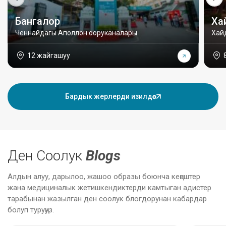
Бангалор
Ха
Ченнайдагы Аполлон ооруканалары
Хай
12 жайгашуу
Бардык жерлерди изилдөө
Ден Соолук
Blogs
Алдын алуу, дарылоо, жашоо образы боюнча кеңештер
жана медициналык жетишкендиктерди камтыган адистер
тарабынан жазылган ден соолук блогдорунан кабардар
болуп туруңуз.