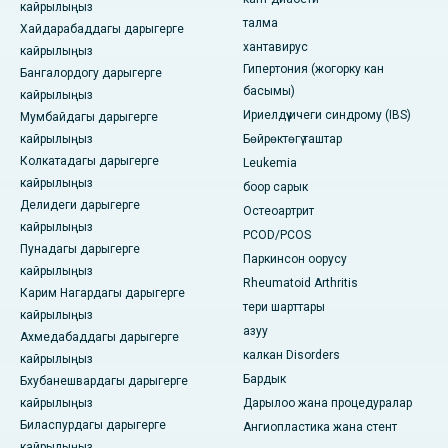
кайрылыңыз
талма
Хайдарабаддагы дарыгерге
хантавирус
кайрылыңыз
Гипертония (жогорку кан
Бангалордогу дарыгерге
басымы)
кайрылыңыз
Ириелдүү ичеги синдрому (IBS)
Мумбайдагы дарыгерге
кайрылыңыз
Бөйрөктөгү таштар
Колкатадагы дарыгерге
Leukemia
кайрылыңыз
боор сарык
Делидеги дарыгерге
Остеоартрит
кайрылыңыз
PCOD/PCOS
Пунадагы дарыгерге
Паркинсон оорусу
кайрылыңыз
Rheumatoid Arthritis
Карим Нагардагы дарыгерге
тери шарттары
кайрылыңыз
азуу
Ахмедабаддагы дарыгерге
калкан Disorders
кайрылыңыз
Бардык
Бхубанешвардагы дарыгерге
кайрылыңыз
Дарылоо жана процедуралар
Биласпурдагы дарыгерге
Ангиопластика жана стент
кайрылыңыз