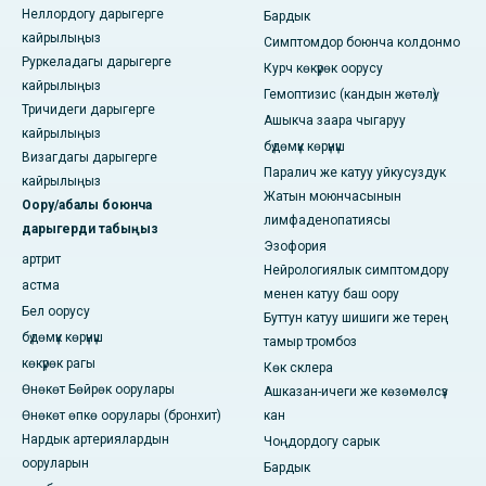
Неллордогу дарыгерге
Бардык
кайрылыңыз
Симптомдор боюнча колдонмо
Руркеладагы дарыгерге
Курч көкүрөк оорусу
кайрылыңыз
Гемоптизис (кандын жөтөлү)
Тричидеги дарыгерге
Ашыкча заара чыгаруу
кайрылыңыз
бүдөмүк көрүнүш
Визагдагы дарыгерге
Паралич же катуу уйкусуздук
кайрылыңыз
Жатын моюнчасынын
Оору/абалы боюнча
лимфаденопатиясы
дарыгерди табыңыз
Эзофория
артрит
Нейрологиялык симптомдору
астма
менен катуу баш оору
Бел оорусу
Буттун катуу шишиги же терең
бүдөмүк көрүнүш
тамыр тромбоз
көкүрөк рагы
Көк склера
Өнөкөт Бөйрөк оорулары
Ашказан-ичеги же көзөмөлсүз
Өнөкөт өпкө оорулары (бронхит)
кан
Нардык артериялардын
Чоңдордогу сарык
ооруларын
Бардык