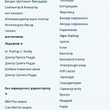
Tondiarpet
Ченнайдагы миңдеген жарыктардагы эң мыкты жүрөк
Биздин группанын бренддери
борбору
Коттурпурам
Сыйлыктар & Алкыштар
арыктоо
Фирстмед
Дерматологду табыңыз
кыз алышып,
Хайдарабаддагы Джубили Хиллздеги эң мыкты оорукана
Балдар ооруканасы
Коронардык ангиограмма
Жетишкендиктер жана этаптар
Аялдар ооруканасы
Аполлондогу бир күн
Тондиарпеттеги, Ченнайдагы эң мыкты оорукана
Транскатетердик аорта клапанын алмаштыруу
Карапаккам
Урологду табыңыз
Careers
Коттурпурамдагы (Ченнай) эң мыкты оорукана
Жүрөк борбору
жетекчилик
MitraClip клапанды оңдоо
протон
Лидерлик ➤
Ковай жолундагы мыкты оорукана, Карур
Кочи
Минималдуу инвазивдик кардиохирургия
Диабетологду табыңыз
Dr. Prathap C. Reddy
Бангалор
Карапаккамдагы, Ченнайдагы эң мыкты оорукана
Доктор Преэта Редди
Катетердин абляциясы
Баннергатта жолу
Доктор Сунита Редди
Ариловадагы, Визагдагы эң мыкты оорукана
Электрондук шаар
Гинекологду табыңыз
ACL калыбына келтирүү хирургиясы
Шобана Каминени айым
HSR Layout
Лакхнаудагы Канпур Роуддагы эң мыкты оорукана
Доктор Сангита Редди
Jayanagar
Артка далысын алмаштыруу
.
Сешадрипурам
Нойдадагы 26-сектордогу эң мыкты оорукана
Жалпы дарыгерди табыңыз
эндометрия азаюусуна
Көз карандысыз директорлор
Саржапур жолу
➤
Ахмедабаддагы Гандинагардагы эң мыкты оорукана
Mysore
Жатын артериясынын эмболизациясы
Мадурай
МБН Рао мырза
Психологду табуу
Арагонда, Андхра-Прадештеги эң мыкты оорукана
Карур
Жумуртка безинин цистэктомиясы
Сом Миттал мырза