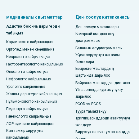
медициналык кызматтар
Ден-соолук китепканасы
Адистик боюнча дарыгерди
Ден соолук макалалары
табыңыз
Ымыркай кыздын өсүү
диаграммасы
Кардиологго кайрылыңыз
Баланын өсүү диаграммасы
Ортопед менен кеңешиңиз
Жүрөк оорусунун алгачкы
Неврологго кайрылыңыз
белгилери
Гастроэнтерологго кайрылыңыз
Бөйрөктөгү таштарды үй
Онкологго кайрылыңыз
шартында дарылоо
Нефрологго кайрылыңыз
Бөйрөктөгү таштардын диетасы
Урологго кайрылыңыз
Үй шартында кургак учукту
Жалпы дарыгерге кайрылыңыз
дарылоо
Пульмонологго кайрылыңыз
PCOD vs PCOS
Педиатрга кайрылыңыз
Туура тамактануу
Гинекологго кайрылыңыз
Триглицериддерди азайтуунун
ЛОР адисине кайрылыңыз
жолдору
Кан тамыр хирургуна
Вирустук сасык тумоо жөнүндө
кайрылыңыз
баары