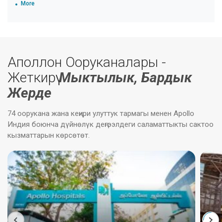
More
Аполлон Ооруканалары -
Жеткирүү
Мыктылык, Бардык
Жерде
74 оорукана жана кеңири улуттук тармагы менен Apollo
Индия боюнча дүйнөлүк деңгээлдеги саламаттыкты сактоо
кызматтарын көрсөтөт.