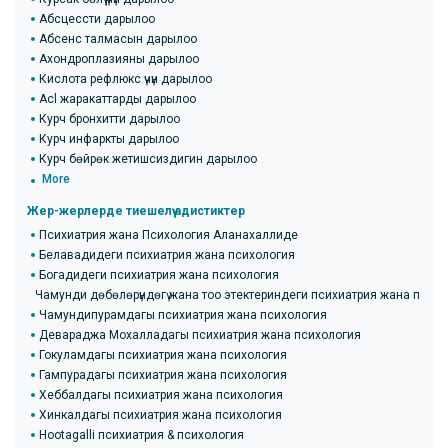
Абсцессти дарылоо
Абсенс талмасын дарылоо
Ахондроплазияны дарылоо
Кислота рефлюкс үчүн дарылоо
Acl жаракаттарды дарылоо
Курч бронхитти дарылоо
Курч инфаркты дарылоо
Курч бөйрөк жетишсиздигин дарылоо
More
Жер-жерлерде тиешелүү адистиктер
Психиатрия жана Психология Аланахаллиде
Белавадидеги психиатрия жана психология
Богадидеги психиатрия жана психология
Чамунди дөбөлөрүндөгү жана тоо этектериндеги психиатрия жана псих
Чамундипурамдагы психиатрия жана психология
Девараджа Мохалладагы психиатрия жана психология
Гокуламдагы психиатрия жана психология
Гампурадагы психиатрия жана психология
Хеббалдагы психиатрия жана психология
Хинкалдагы психиатрия жана психология
Hootagalli психиатрия & психология