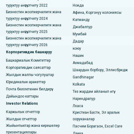
Канал айланма жолундагы эң мыкты оорукана, Калькутта
туруктуу өнүгүү отчету 2022
Ноида
Бизнестин жоопкерчилиги жана
Афина, Коргонуу колониясы
CBD Белапурдагы, Нави Мумбайдагы эң мыкты оорукана
туруктуу өнүгүү отчету 2024
Катманду
Панчаватидеги, Нашиктеги эң мыкты оорукана
Бизнестин жоопкерчилиги жана
Джабалпур
туруктуу өнүгүү отчету 2025
Мумбай
Секундерабаддагы, Хайдарабаддагы эң мыкты оорукана
Бизнестин жоопкерчилиги жана
Дадар
туруктуу өнүгүү отчету 2026
коюу
Сешадрипурамдагы мыкты оорукана, Бангалор
Корпоративдик башкаруу
Нашик
Башкармалык Комитеттер
Висакхапатнамдагы Уолтаир Мейн Роуддагы эң мыкты
Ахмадабад
оорукана
Корпоративдик саясаттар
Шаардын борбору, Эллисбридж
Жылдык жалпы чогулуштар
Gandhinagar
Субхаш Нагар жолундагы мыкты оорукана, Каримнагар
Юридикалык аракеттер
Kolkata
Почта бюллетенин билдирүү
Манагари, Караикуди шаарындагы мыкты оорукана
Тез жардам айланып өтүү
Дайындоо каттары
Нарендрапур
Арепаллидеги, Варангалдагы эң мыкты оорукана
Investor Relations
Лхаса
Каржылык отчеттор
Кристиан Басти, Эл аралык
Бхопалдагы Арера колониясындагы эң мыкты оорукана
Жылдык отчеттор
ооруканалар
Жыйынтыктар жана кирешелер
Джайнагардагы мыкты оорукана, Бангалор
Пасчим Борагаон, Excel Care
презентациялары
Дакка