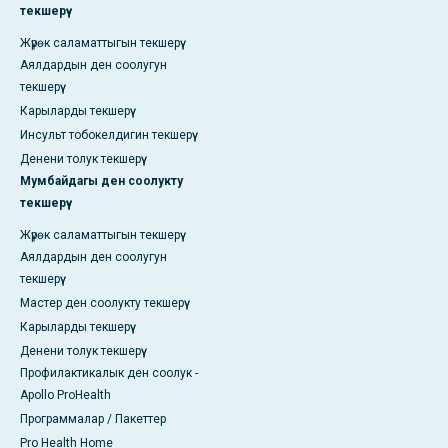
текшерүү
Жүрөк саламаттыгын текшерүү
Аялдардын ден соолугун
текшерүү
Карыларды текшерүү
Инсульт тобокелдигин текшерүү
Денени толук текшерүү
Мумбайдагы ден соолукту
текшерүү
Жүрөк саламаттыгын текшерүү
Аялдардын ден соолугун
текшерүү
Мастер ден соолукту текшерүү
Карыларды текшерүү
Денени толук текшерүү
Профилактикалык ден соолук -
Apollo ProHealth
Программалар / Пакеттер
Pro Health Home