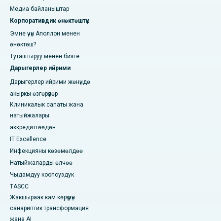
Медиа байланыштар
Корпоративдик өнөктөштүк
Эмне үчүн Аполлон менен
өнөктөш?
Туташтыруу менен бизге
Дарыгерлер ийрими
Дарыгерлер ийрими жөнүндө
акыркы өзгөрүүлөр
Клиникалык сапаты жана
натыйжалары
аккредиттөөдөн
IT Excellence
Инфекцияны көзөмөлдөө
Натыйжаларды өлчөө
Чыдамдуу коопсуздук
TASCC
Жакшыраак кам көрүү үчүн
санариптик трансформация
жана AI