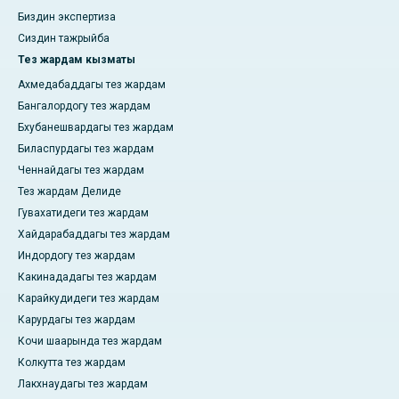
Биздин экспертиза
Сиздин тажрыйба
Тез жардам кызматы
Ахмедабаддагы тез жардам
Бангалордогу тез жардам
Бхубанешвардагы тез жардам
Биласпурдагы тез жардам
Ченнайдагы тез жардам
Тез жардам Делиде
Гувахатидеги тез жардам
Хайдарабаддагы тез жардам
Индордогу тез жардам
Какинададагы тез жардам
Карайкудидеги тез жардам
Карурдагы тез жардам
Кочи шаарында тез жардам
Колкутта тез жардам
Лакхнаудагы тез жардам