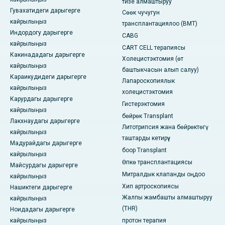
тизе алмаштыруу
Гувахатидеги дарыгерге
Сөөк чучугун
кайрылыңыз
трансплантациялоо (BMT)
Индордогу дарыгерге
CABG
кайрылыңыз
CART CELL терапиясы
Какинададагы дарыгерге
Холецистэктомия (өт
кайрылыңыз
баштыкчасын алып салуу)
Караикудидеги дарыгерге
Лапароскопиялык
кайрылыңыз
холецистэктомия
Карурдагы дарыгерге
Гистерэктомия
кайрылыңыз
бөйрөк Transplant
Лакхнаудагы дарыгерге
Литотрипсия жана бөйрөктөгү
кайрылыңыз
таштарды кетирүү
Мадурайдагы дарыгерге
боор Transplant
кайрылыңыз
Өпкө трансплантациясы
Майсурдагы дарыгерге
Митралдык клапанды оңдоо
кайрылыңыз
Хип артроскопиясы
Нашиктеги дарыгерге
Жалпы жамбашты алмаштыруу
кайрылыңыз
(THR)
Ноидадагы дарыгерге
кайрылыңыз
протон терапия