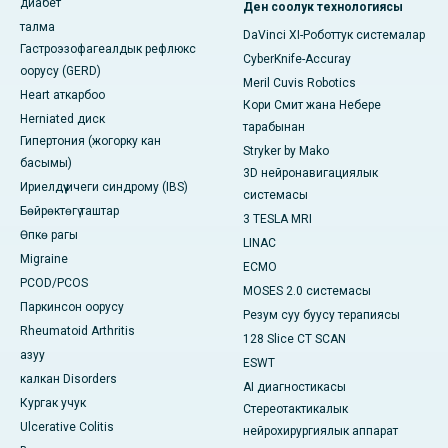
диабет
Ден соолук технологиясы
талма
DaVinci XI-Роботтук системалар
Гастроэзофагеалдык рефлюкс
CyberKnife-Accuray
оорусу (GERD)
Meril Cuvis Robotics
Heart аткарбоо
Кори Смит жана Небере
Herniated диск
тарабынан
Гипертония (жогорку кан
Stryker by Mako
басымы)
3D нейронавигациялык
Ириелдүү ичеги синдрому (IBS)
системасы
Бөйрөктөгү таштар
3 TESLA MRI
Өпкө рагы
LINAC
Migraine
ECMO
PCOD/PCOS
MOSES 2.0 системасы
Паркинсон оорусу
Резум суу буусу терапиясы
Rheumatoid Arthritis
128 Slice CT SCAN
азуу
ESWT
калкан Disorders
AI диагностикасы
Кургак учук
Стереотактикалык
Ulcerative Colitis
нейрохирургиялык аппарат