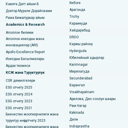
Nellore
Кавита Датт айым В
Бангалордогу Баннергхатта жолундагы эң мыкты оорукана
Эмчек рагына операция
Арагонда
Доктор Мурали Дорайсвами
Жалпы хирургду табыңыз
Бхубанешвардагы 15-бөлүмдөгү эң мыкты оорукана
Trichy
Рама Бижапуркар айым
Brachytherapy
Караикуди
Academics & Research
Биласпурдагы Сипат Роуддагы эң мыкты оорукана
Хайдарабад
берээри
Аполлон билими
DRDO
Ахмедабаддагы Эллисбридждеги эң мыкты оорукана
Аполлон изилдөө жана
Полипэктомия
Каржы району
инновациялар (ARI)
Нью-Делидеги эң мыкты оорукана
Hyderguda
Apollo Excellence Report
Мээни терең стимуляциялоо
Юбилейный адырлар
Изилдөө Басылмалары
DRDOдогу эң мыкты оорукана, Хайдарабад
Karimnagar
Перитонеалдык диализ
Ардак тизмеси
Мирялагуда
КСЖ жана Туруктуулук
Гувахати штатындагы GS Road шаарындагы эң мыкты
Бөйрөк биопсиясы
оорукана
Secunderabad
CSR демилгелери
Варангал
ESG отчету 2025
Паратиреодэктомия
Хайдарабаддагы Хайдарабаддагы эң мыкты оорукана
Visakhapatnam
ESG отчету 2024
Арилова, Ден соолук шаары
Циторедуктивдүү хирургия
Вижай Нагардагы (Индор) эң мыкты оорукана
ESG отчету 2023
Рам Нагар
ESG отчету 2021
Керамикалык жалпы тизе алмаштыруу
Сурьяраопета негизги жолундагы, Какинададагы эң мыкты
Kakinada
Бизнестин жоопкерчилиги жана
оорукана
Дели
туруктуу өнүгүү отчету 2023
ERCP
Indraprastha
Бизнестин жоопкерчилиги жана