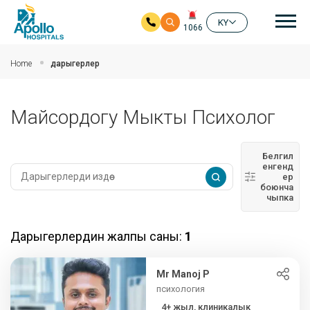
ба
KY
1066
Мазмунга Skip
Home
дарыгерлер
Майсордогу Мыкты Психолог
Белгил
енгенд
ер
боюнча
чыпка
Дарыгерлердин жалпы саны:
1
Mr Manoj P
психология
4+ жыл, клиникалык