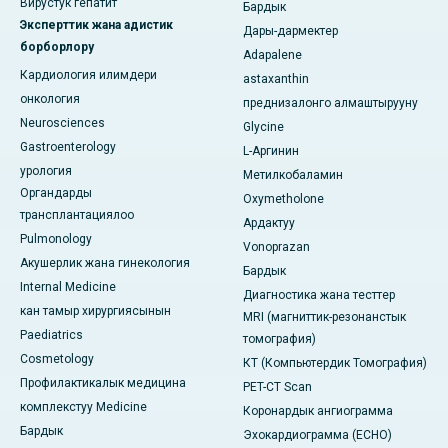
Вирустук гепатит
Бардык
Эксперттик жана адистик
Дары-дармектер
борборлору
Adapalene
Кардиология илимдери
astaxanthin
онкология
преднизалонго алмаштырууну
Neurosciences
Glycine
Gastroenterology
L-Аргинин
урология
Метилкобаламин
Органдарды
Oxymetholone
трансплантациялоо
Ардактуу
Pulmonology
Vonoprazan
Акушерлик жана гинекология
Бардык
Internal Medicine
Диагностика жана тесттер
кан тамыр хирургиясынын
MRI (магниттик-резонанстык
Paediatrics
томография)
Cosmetology
КТ (Компьютердик Томография)
Профилактикалык медицина
PET-CT Scan
комплекстуу Medicine
Коронардык ангиограмма
Бардык
Эхокардиограмма (ECHO)