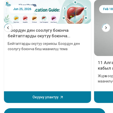
Jun 25, 2026
Feb 18
Боордун ден соолугу боюнча
бейтаптарды окутуу боюнча
колдонмо: Майлуу боор, гепатит,
Бейтаптарды окутуу сериясы: Боордун ден
цирроз, боорду трансплантациялоо
соолугу боюнча беш маанилүү тема
жана боор рагы
11 Алг
кабыл 
присту
Жүрөк оор
маанилүү
убагында
көйгөйлөр
мүмкүн. 
Окууну улантуу
электе, 
жана сим