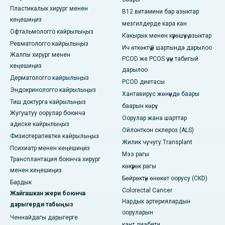
Пластикалык хирург менен
В12 витамини бар азыктар
кеңешиңиз
мезгилдерде кара кан
Офтальмологго кайрылыңыз
Какырык менен күрөшүүчү азыктар
Ревматологго кайрылыңыз
Ич өткөктү үй шартында дарылоо
Жалпы хирург менен
PCOD же PCOS үчүн табигый
кеңешиңиз
дарылоо
Дерматологго кайрылыңыз
PCOD диетасы
Эндокринологго кайрылыңыз
Хантавирус жөнүндө баары
Тиш доктурга кайрылыңыз
баарын көрүү
Жугуштуу оорулар боюнча
Оорулар жана шарттар
адиске кайрылыңыз
Ойлонткон склероз (ALS)
Физиотерапевтке кайрылыңыз
Жилик чучугу Transplant
Психиатр менен кеңешиңиз
Мээ рагы
Трансплантация боюнча хирург
көкүрөк рагы
менен кеңешиңиз
Бөйрөктүн өнөкөт оорусу (CKD)
Бардык
Colorectal Cancer
Жайгашкан жери боюнча
Нардык артериялардын
дарыгерди табыңыз
ооруларын
Ченнайдагы дарыгерге
кант диабети