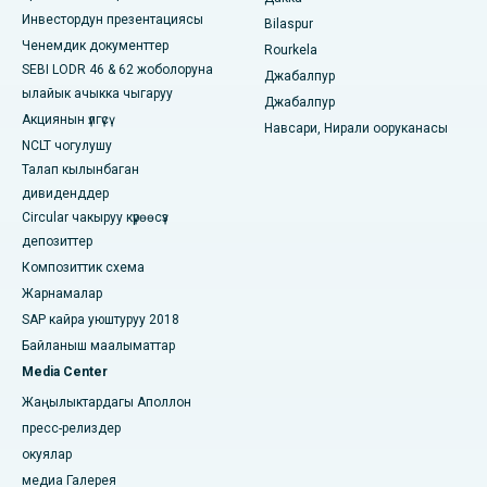
Мадурайдагы, КК Нагардагы эң мыкты оорукана
Инвестордун презентациясы
Bilaspur
Ченемдик документтер
Rourkela
Рамжи Нагардагы мыкты оорукана, Неллор
SEBI LODR 46 & 62 жоболоруна
Джабалпур
ылайык ачыкка чыгаруу
Сектор-19дагы мыкты оорукана, Руркела
Джабалпур
Акциянын үлгүсү
Навсари, Нирали ооруканасы
Пунадагы Сваргейттеги эң мыкты оорукана
NCLT чогулушу
Талап кылынбаган
Түштүк Делидеги эң мыкты аялдардын онкологиялык
дивиденддер
ооруканасы
Circular чакыруу күрөөсүз
депозиттер
Композиттик схема
Жарнамалар
SAP кайра уюштуруу 2018
Байланыш маалыматтар
Media Center
Жаңылыктардагы Аполлон
пресс-релиздер
окуялар
медиа Галерея