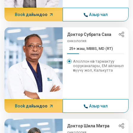
Book дайындоо
Азыр чал
Доктор Субрата Саха
онкология
25+ жаш, MBBS, MD (RT)
Аполлон көп тармактуу
ооруканалары, EM айланып
өтүүчү жол, Калькутта
Book дайындоо
Азыр чал
Доктор Шила Митра
онкология