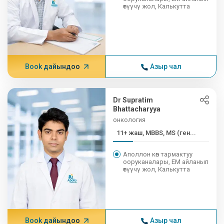
өтүүчү жол, Калькутта
Book дайындоо
Азыр чал
Dr Supratim
Bhattacharyya
онкология
11+ жаш, MBBS, MS (ген...
Аполлон көп тармактуу
ооруканалары, EM айланып
өтүүчү жол, Калькутта
Book дайындоо
Азыр чал