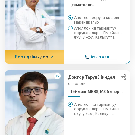
(гематолог...
Аполлон ооруканалары -
Нарендрапур
Аполлон көп тармактуу
ооруканалары, EM айланып
өтүүчү жол, Калькутта
Book дайындоо
Азыр чал
Доктор Тарун Жиндал
онкология
14+ жаш, MBBS, MS (генер...
Аполлон көп тармактуу
ооруканалары, EM айланып
өтүүчү жол, Калькутта