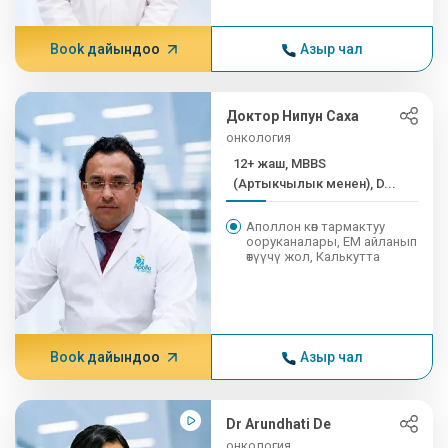
Book дайындоо
Азыр чал
Доктор Нипун Саха
онкология
12+ жаш, MBBS
(Артыкчылык менен), D...
Аполлон көп тармактуу
ооруканалары, EM айланып
өтүүчү жол, Калькутта
Book дайындоо
Азыр чал
Dr Arundhati De
онкология