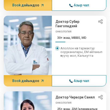
Book дайындоо
Азыр чал
Доктор Субир
Гангопадхяй
онкология
30+ жаш, MBBS, MD
Аполлон көп тармактуу
ооруканалары, EM айланып
өтүүчү жол, Калькутта
Book дайындоо
Азыр чал
Доктор Чирасри Санял
онкология
25+ жаш, ДМ (клиникалык