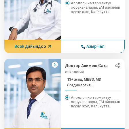
Аполлон көп тармактуу
ооруканалары, EM айланып
өтүүчү жол, Калькутта
Book дайындоо
Азыр чал
Доктор Анимеш Саха
онкология
13+ жаш, MBBS, MD
(Радиология...
Аполлон көп тармактуу
ооруканалары, EM айланып
өтүүчү жол, Калькутта