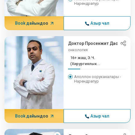
Нарендрапур
Book дайындоо
Азыр чал
Доктор Просенжит Дас
онкология
16+ жаш, Э.Ч.
(Хирургиялык...
Аполлон ооруканалары -
Нарендрапур
Book дайындоо
Азыр чал