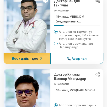
Доктор Сандип
Гангулы
онкология
15+ жаш, MBBS, DM
(медициналык...
Аполлон көп тармактуу
ооруканалары, EM айланып
өтүүчү жол, Калькутта
Аполлон ооруканалары -
Нарендрапур
Book дайындоо
Азыр чал
Доктор Кинжал
Шанкар Мажумдар
онкология
10+ жаш, MCh(БАШ МОЮН
...
Аполлон ооруканалары -