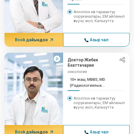
Аполлон көп тармактуу
ооруканалары, EM айланып
өтүүчү жол, Калькутта
Book дайындоо
Азыр чал
Доктор Жибак
Бхаттачария
онкология
10+ жаш, MBBS, MD
(Радиологиялык...
Аполлон көп тармактуу
ооруканалары, EM айланып
өтүүчү жол, Калькутта
Book дайындоо
Азыр чал