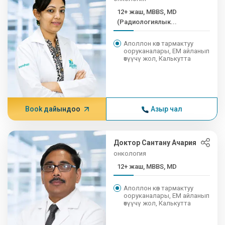
12+ жаш, MBBS, MD
(Радиологиялык...
Аполлон көп тармактуу
ооруканалары, EM айланып
өтүүчү жол, Калькутта
Book дайындоо
Азыр чал
Доктор Сантану Ачария
онкология
12+ жаш, MBBS, MD
Аполлон көп тармактуу
ооруканалары, EM айланып
өтүүчү жол, Калькутта