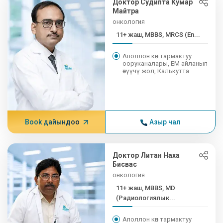
Доктор Судипта Кумар
Майтра
онкология
11+ жаш, MBBS, MRCS (En...
Аполлон көп тармактуу
ооруканалары, EM айланып
өтүүчү жол, Калькутта
Book дайындоо
Азыр чал
Доктор Литан Наха
Бисвас
онкология
11+ жаш, MBBS, MD
(Радиологиялык...
Аполлон көп тармактуу