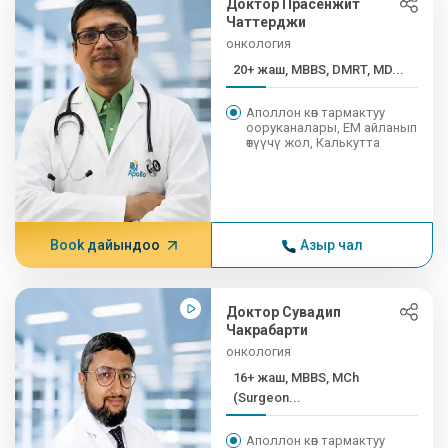
Доктор Прасенжит
Чаттерджи
онкология
20+ жаш, MBBS, DMRT, MD...
Аполлон көп тармактуу
ооруканалары, EM айланып
өтүүчү жол, Калькутта
Book дайындоо
Азыр чал
Доктор Сувадип
Чакрабарти
онкология
16+ жаш, MBBS, MCh
(Surgeon...
Аполлон көп тармактуу