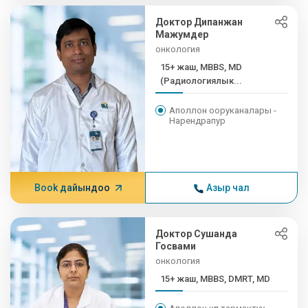
Доктор Дипанжан
Мажумдер
онкология
15+ жаш, MBBS, MD
(Радиологиялык...
Аполлон ооруканалары -
Нарендрапур
Book дайындоо
Азыр чал
Доктор Сушанда
Госвами
онкология
15+ жаш, MBBS, DMRT, MD