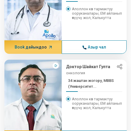
медицина илимдеринин
доктору
Аполлон көп тармактуу
ооруканалары, EM айланып
өтүүчү жол, Калькутта
Book дайындоо
Азыр чал
Доктор Шайкат Гупта
онкология
34 жаштан жогору, MBBS
(Университет...
Аполлон көп тармактуу
ооруканалары, EM айланып
өтүүчү жол, Калькутта