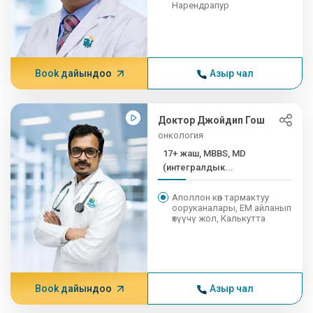
Нарендрапур
Book дайындоо
Азыр чал
Доктор Джойдип Гош
онкология
17+ жаш, MBBS, MD
(интегралдык...
Аполлон көп тармактуу
ооруканалары, EM айланып
өтүүчү жол, Калькутта
Book дайындоо
Азыр чал