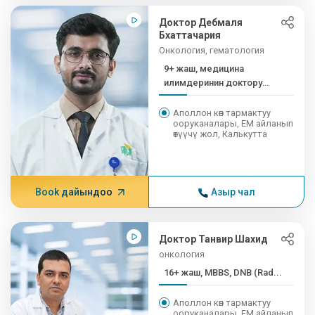
Доктор Дебмаля
Бхаттачария
Онкология, гематология
9+ жаш, медицина
илимдеринин доктору
(медициналык илимдер
доктору) (...
Аполлон көп тармактуу
ооруканалары, EM айланып
өтүүчү жол, Калькутта
Book дайындоо
Азыр чал
Доктор Танвир Шахид
онкология
16+ жаш, MBBS, DNB (Rad...
Аполлон көп тармактуу
ооруканалары, EM айланып