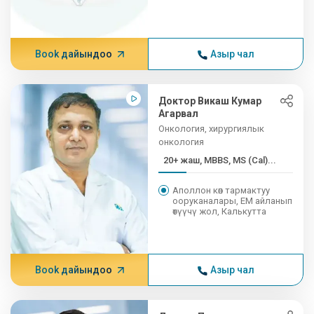
Book дайындоо
Азыр чал
Доктор Викаш Кумар
Агарвал
Онкология, хирургиялык
онкология
20+ жаш, MBBS, MS (Cal)...
Аполлон көп тармактуу
ооруканалары, EM айланып
өтүүчү жол, Калькутта
Book дайындоо
Азыр чал