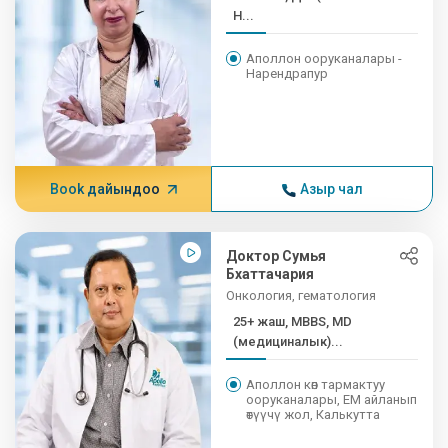
H...
Аполлон ооруканалары -
Нарендрапур
Book дайындоо
Азыр чал
Доктор Сумья
Бхаттачария
Онкология, гематология
25+ жаш, MBBS, MD
(медициналык)...
Аполлон көп тармактуу
ооруканалары, EM айланып
өтүүчү жол, Калькутта