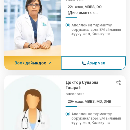
22+ жаш, MBBS, DO
(Дипломаттык...
Аполлон көп тармактуу
ооруканалары, EM айланып
өтүүчү жол, Калькутта
Book дайындоо
Азыр чал
Доктор Супарна
Гошрай
онкология
20+ жаш, MBBS, MD, DNB
Аполлон көп тармактуу
ооруканалары, EM айланып
өтүүчү жол, Калькутта