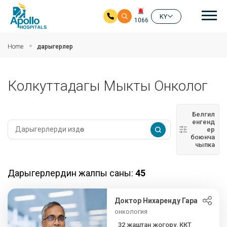
ба
KY
1066
Мазмунга Skip
Home
дарыгерлер
Колкуттадагы Мыкты Онколог
Белгил
енгенд
ер
боюнча
чыпка
Дарыгерлердин жалпы саны:
45
Доктор Нихаренду Гара
онкология
32 жаштан жогору, ККТ