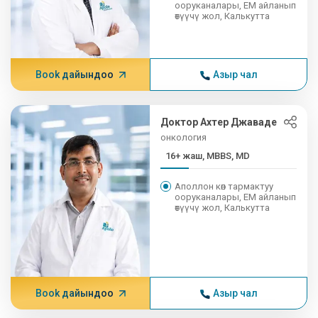
ооруканалары, EM айланып
өтүүчү жол, Калькутта
Book дайындоо
Азыр чал
Доктор Ахтер Джаваде
онкология
16+ жаш, MBBS, MD
Аполлон көп тармактуу
ооруканалары, EM айланып
өтүүчү жол, Калькутта
Book дайындоо
Азыр чал