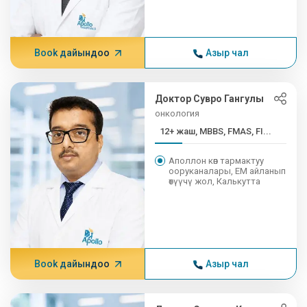
Book дайындоо
Азыр чал
Доктор Сувро Гангулы
онкология
12+ жаш, MBBS, FMAS, FI...
Аполлон көп тармактуу
ооруканалары, EM айланып
өтүүчү жол, Калькутта
Book дайындоо
Азыр чал