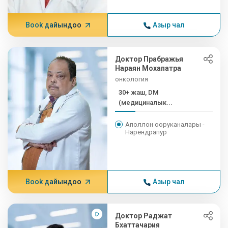
Book дайындоо
Азыр чал
Доктор Прабражья
Нараян Мохапатра
онкология
30+ жаш, DM
(медициналык...
Аполлон ооруканалары -
Нарендрапур
Book дайындоо
Азыр чал
Доктор Раджат
Бхаттачария