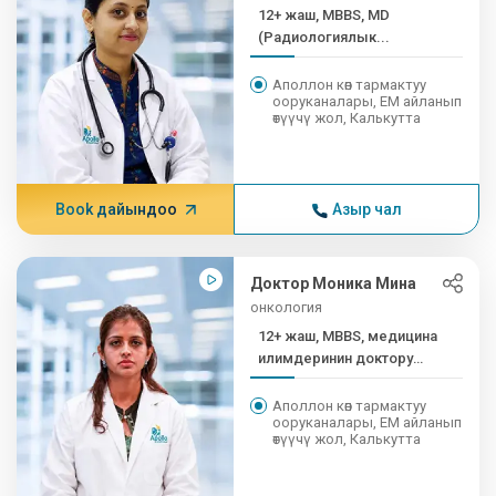
12+ жаш, MBBS, MD
(Радиологиялык...
Аполлон көп тармактуу
ооруканалары, EM айланып
өтүүчү жол, Калькутта
Book дайындоо
Азыр чал
Доктор Моника Мина
онкология
12+ жаш, MBBS, медицина
илимдеринин доктору
(акушердик...
Аполлон көп тармактуу
ооруканалары, EM айланып
өтүүчү жол, Калькутта