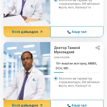
Аполлон көп тармактуу
ооруканалары, EM айланып
өтүүчү жол, Калькутта
Book дайындоо
Азыр чал
Доктор Танмой
Мухопадхяй
онкология
15+ жаштан жогорку, MBBS,
DCH, MD ...
Аполлон көп тармактуу
ооруканалары, EM айланып
өтүүчү жол, Калькутта
Book дайындоо
Азыр чал