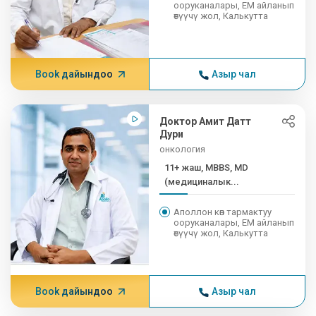
ооруканалары, EM айланып
өтүүчү жол, Калькутта
Book дайындоо
Азыр чал
Доктор Амит Датт
Дури
онкология
11+ жаш, MBBS, MD
(медициналык...
Аполлон көп тармактуу
ооруканалары, EM айланып
өтүүчү жол, Калькутта
Book дайындоо
Азыр чал