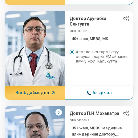
Доктор Арунабха
Сенгупта
онкология
40+ жаш, MBBS, MS
Аполлон көп тармактуу
ооруканалары, EM айланып
өтүүчү жол, Калькутта
Book дайындоо
Азыр чал
Доктор П.Н.Мохапатра
онкология
35+ жаш, MBBS, медицина
илимдеринин доктору,