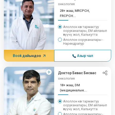
онкология
28+ жаш, MRCPCH,
FRCPCH...
Аполлон көп тармактуу
ооруканалары, EM айланып
өтүүчү жол, Калькутта
Аполлон ооруканалары -
Нарендрапур
Book дайындоо
Азыр чал
Доктор Бивас Бисвас
онкология
18+ жаш, DM
(медициналык...
Аполлон көп тармактуу
ооруканалары, EM айланып
өтүүчү жол, Калькутта
Аполлон ооруканалары -