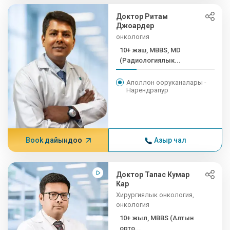
Доктор Ритам
Джоардер
онкология
10+ жаш, MBBS, MD
(Радиологиялык...
Аполлон ооруканалары -
Нарендрапур
Book дайындоо
Азыр чал
Доктор Тапас Кумар
Кар
Хирургиялык онкология,
онкология
10+ жыл, MBBS (Алтын
орто...