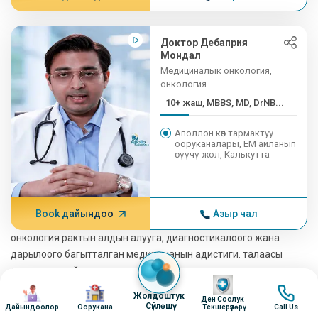
Доктор Дебаприя
Мондал
Медициналык онкология,
онкология
10+ жаш, MBBS, MD, DrNB...
Аполлон көп тармактуу
ооруканалары, EM айланып
өтүүчү жол, Калькутта
Book дайындоо
Азыр чал
онкология
рактын алдын алууга, диагностикалоого жана
дарылоого багытталган медицинанын адистиги. талаасы
онкология
лейкемия, өпкө рагы, эмчек рагы жана
Image
колоректалдык рагы сыяктуу рактын кеңири спектрин
Image
Image
Image
Жолдоштук
Ден Соолук
камтыйт.
Сүйлөшүү
Дайындоолор
Оорукана
Текшерүүлөрү
Call Us