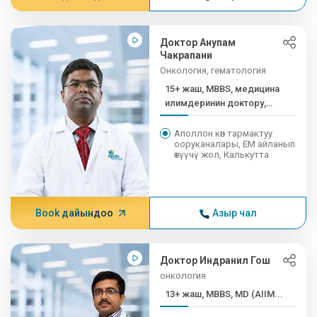
Доктор Анупам
Чакрапани
Онкология, гематология
15+ жаш, MBBS, медицина
илимдеринин доктору,
медицина илимдеринин
доктору
Аполлон көп тармактуу
ооруканалары, EM айланып
өтүүчү жол, Калькутта
Book дайындоо
Азыр чал
Доктор Индранил Гош
онкология
13+ жаш, MBBS, MD (AIIM...