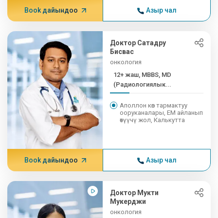
Book дайындоо
Азыр чал
Доктор Сатадру
Бисвас
онкология
12+ жаш, MBBS, MD
(Радиологиялык...
Аполлон көп тармактуу
ооруканалары, EM айланып
өтүүчү жол, Калькутта
Book дайындоо
Азыр чал
Доктор Мукти
Мукерджи
онкология