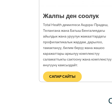
Жалпы ден соолук
Total Health демилгеси Андхра-Прадеш, 
Телангана жана Батыш Бенгалиядагы 
айылдык жана уруулук жамааттардагы 
профилактикалык жардам, дарылоо, 
тамактануу, билим берүү жана жашоо 
каражаттары аркылуу комплекстүү 
саламаттыкты сактоону жана комплекстүү 
өнүгүүнү камсыздайт.
САПАР САЙТЫ