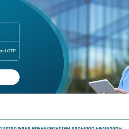
тиктер жана өркүндөтүлгөн дарылоо ыкмалары