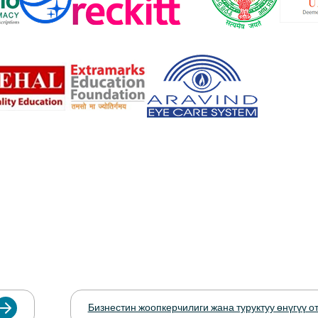
Бизнестин жоопкерчилиги жана туруктуу өнүгүү о