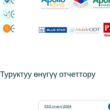
Image
Эксперттин Корутундусун Алыңыз
Image
Издөө
Туруктуу өнүгүү отчеттору
ESG отчету 2024