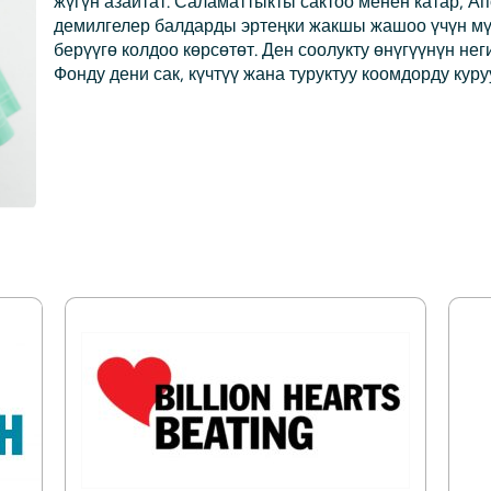
жүгүн азайтат. Саламаттыкты сактоо менен катар, А
демилгелер балдарды эртеңки жакшы жашоо үчүн мү
берүүгө колдоо көрсөтөт. Ден соолукту өнүгүүнүн не
Фонду дени сак, күчтүү жана туруктуу коомдорду куру