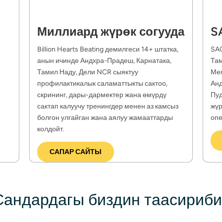
Миллиард жүрөк согууда
S
Billion Hearts Beating демилгеси 14+ штатка, 
SAC
анын ичинде Андхра-Прадеш, Карнатака, 
Там
Тамил Наду, Дели NCR сыяктуу 
Мег
профилактикалык саламаттыкты сактоо, 
Анд
скрининг, дары-дармектер жана өмүрдү 
Пуд
сактап калуучу тренингдер менен аз камсыз 
жүр
болгон улгайган жана аялуу жамааттарды 
опе
колдойт.
САПАР САЙТЫ
Сандардагы биздин таасириби