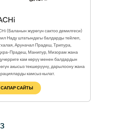
ACHi
Hi (Баланын жүрөгүн сактоо демилгеси) 
ил Наду штатындагы балдарды тейлеп, 
халая, Аруначал Прадеш, Трипура, 
хра-Прадеш, Манипур, Мизорам жана 
учерриге кам көрүү менен балдардын 
өгүн акысыз текшерүүнү, дарылоону жана 
рацияларды камсыз кылат.
САПАР САЙТЫ
з