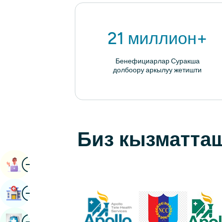
21 миллион+
Бенефициарлар Суракша
долбоору аркылуу жетишти
Биз кызматта
Image
Book Дайындоо
Image
Оорукана Табуу
Image
Ден Соолукту Текшерүү Китеби