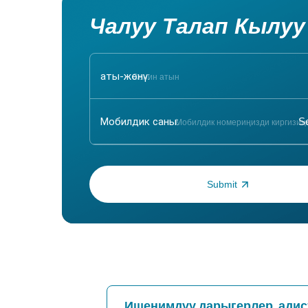
Чалуу Талап Кылуу
аты-жөнү:
Мобилдик саны:
OTP киргизиңиз:
Ишенимдүү дарыгерлер, адис