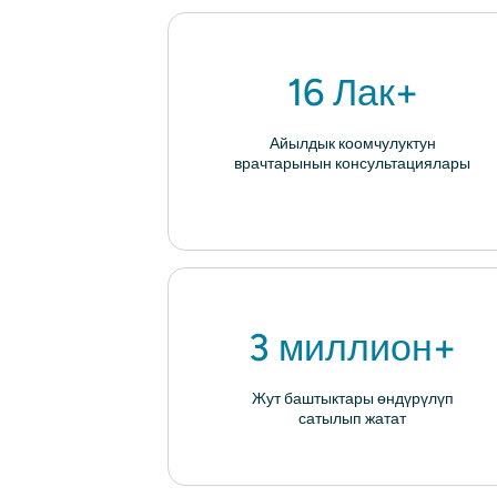
16 Лак+
Айылдык коомчулуктун
врачтарынын консультациялары
3 миллион+
Жут баштыктары өндүрүлүп
сатылып жатат