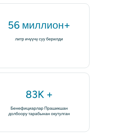
56 миллион+
литр ичүүчү суу берилди
83K +
Бенефициарлар Прашикшан
долбоору тарабынан окутулган