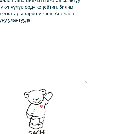
поллон Иша Видхья Никетан сыяктуу
мкүнчүлүктөрдү кеңейтип, билим
гизи катары кароо менен, Аполлон
уну улантууда.