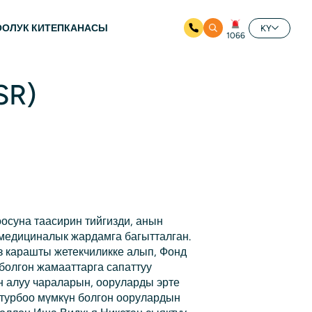
ООЛУК КИТЕПКАНАСЫ
KY
1066
SR)
суна таасирин тийгизди, анын
 медициналык жардамга багытталган.
з карашты жетекчиликке алып, Фонд
болгон жамааттарга сапаттуу
 алуу чараларын, ооруларды эрте
лтурбоо мүмкүн болгон оорулардын