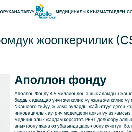
ю
ОРУКАНА ТАБУУ
МЕДИЦИНАЛЫК КЫЗМАТТАР
ДЕН-С
омдук жоопкерчилик (C
Аполлон фонду
Аполлон Фонду 4.5 миллиондон ашык адамдын жашоо
бардык адамдар үчүн жеткиликтүү жана жеткиликтүү
"Жашоого тийүү, жылмаюуларды жайылтуу" деген кө
инновациялык аутрич моделдери аркылуу аз камсыз 
медициналык жардам көрсөтөт. PERT долбоору алдын
аныктоону жана өз убагында дарылоону күчөтүп, бо