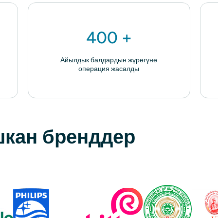
400 +
Айылдык балдардын жүрөгүнө
операция жасалды
шкан бренддер