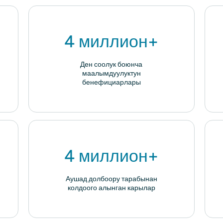
4 миллион+
Ден соолук боюнча
маалымдуулуктун
бенефициарлары
4 миллион+
Аушад долбоору тарабынан
колдоого алынган карылар