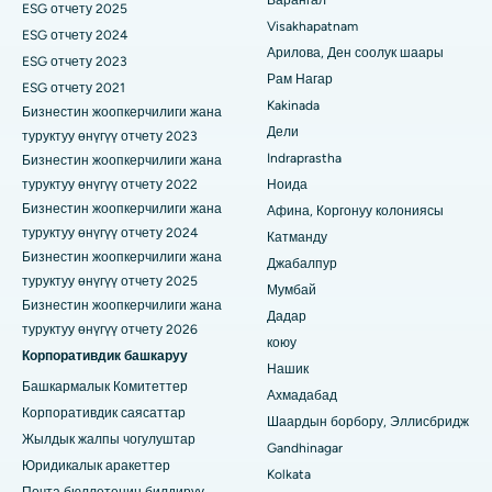
Варангал
Паратиреодэктомия
ESG отчету 2025
Хайдарабаддагы Хайдарабаддагы эң мыкты оорукана
Visakhapatnam
ESG отчету 2024
Циторедуктивдүү хирургия
Арилова, Ден соолук шаары
Вижай Нагардагы (Индор) эң мыкты оорукана
ESG отчету 2023
Рам Нагар
ESG отчету 2021
Керамикалык жалпы тизе алмаштыруу
Сурьяраопета негизги жолундагы, Какинададагы эң мыкты
Kakinada
Бизнестин жоопкерчилиги жана
оорукана
Дели
туруктуу өнүгүү отчету 2023
ERCP
Indraprastha
Бизнестин жоопкерчилиги жана
Канал айланма жолундагы эң мыкты оорукана, Калькутта
туруктуу өнүгүү отчету 2022
Ноида
Бизнестин жоопкерчилиги жана
CBD Белапурдагы, Нави Мумбайдагы эң мыкты оорукана
Афина, Коргонуу колониясы
туруктуу өнүгүү отчету 2024
Катманду
Панчаватидеги, Нашиктеги эң мыкты оорукана
Бизнестин жоопкерчилиги жана
Джабалпур
туруктуу өнүгүү отчету 2025
Мумбай
Секундерабаддагы, Хайдарабаддагы эң мыкты оорукана
Бизнестин жоопкерчилиги жана
Дадар
туруктуу өнүгүү отчету 2026
Сешадрипурамдагы мыкты оорукана, Бангалор
коюу
Корпоративдик башкаруу
Нашик
Висакхапатнамдагы Уолтаир Мейн Роуддагы эң мыкты
Башкармалык Комитеттер
Ахмадабад
оорукана
Корпоративдик саясаттар
Шаардын борбору, Эллисбридж
Жылдык жалпы чогулуштар
Gandhinagar
Субхаш Нагар жолундагы мыкты оорукана, Каримнагар
Юридикалык аракеттер
Kolkata