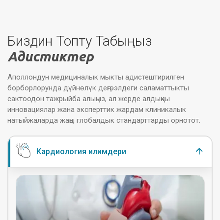
Биздин Топту Табыңыз
Адистиктер
Аполлондун медициналык мыкты адистештирилген
борборлорунда дүйнөлүк деңгээлдеги саламаттыкты
сактоодон тажрыйба алыңыз, ал жерде алдыңкы
инновациялар жана эксперттик жардам клиникалык
натыйжаларда жаңы глобалдык стандарттарды орнотот.
Кардиология илимдери