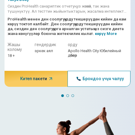
Сиздин ProHealth санариптик отчетуңуз жөнөкөй, так жана
түшүнүктүү. Ал тесттин жыйынтыктарын, жасалма интеллект
менен иштеген тобокелдик упайларын, дарыгердин чечмелөөлөрүн
ProHealth менен ден соолугуңузду текшерүүдөн кийин да кам
бириктирет.
көрүү токтоп калбайт. Ден соолугуңузду текшерүүдөн кийин
да, сиздин ден соолугуңузга арналган устатыңыз сизге диета
жана көнүгүүлөр боюнча жетекчилик кылат.
көрүү More
Жашы
гендердик
орду
колому
эркек аял
Apollo Health City Юбилейный
дөбөлөр
18 +
Китеп пакети
Брондоо үчүн чалуу