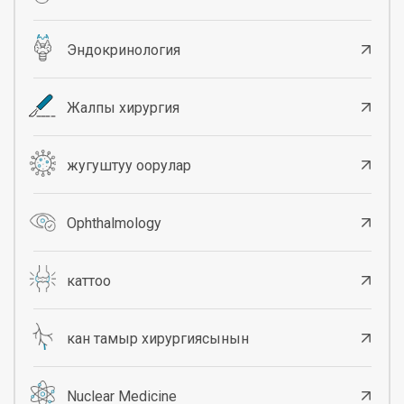
Эндокринология
Жалпы хирургия
жугуштуу оорулар
Ophthalmology
каттоо
кан тамыр хирургиясынын
Nuclear Medicine