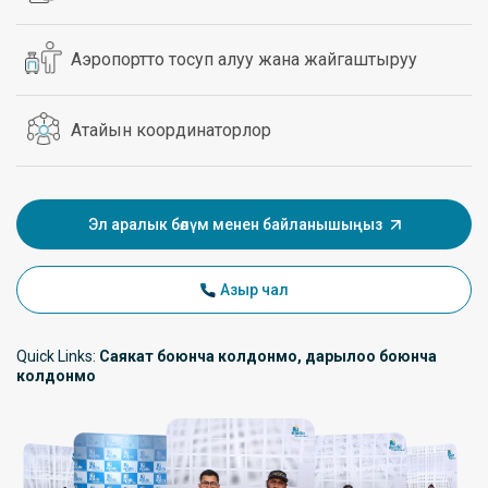
Аэропортто тосуп алуу жана жайгаштыруу
Атайын координаторлор
Эл аралык бөлүм менен байланышыңыз
Азыр чал
Quick Links:
Саякат боюнча колдонмо, дарылоо боюнча
колдонмо