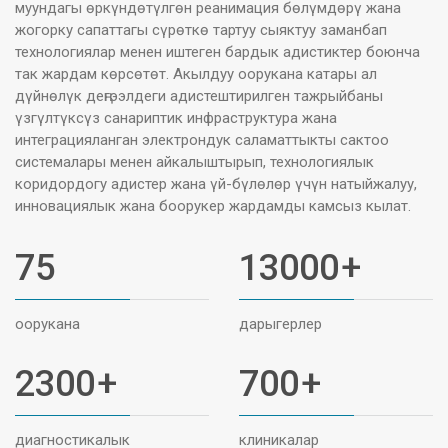
муундагы өркүндөтүлгөн реанимация бөлүмдөрү жана
жогорку сапаттагы сүрөткө тартуу сыяктуу заманбап
технологиялар менен иштеген бардык адистиктер боюнча
так жардам көрсөтөт. Акылдуу оорукана катары ал
дүйнөлүк деңгээлдеги адистештирилген тажрыйбаны
үзгүлтүксүз санариптик инфраструктура жана
интеграцияланган электрондук саламаттыкты сактоо
системалары менен айкалыштырып, технологиялык
коридордогу адистер жана үй-бүлөлөр үчүн натыйжалуу,
инновациялык жана боорукер жардамды камсыз кылат.
75
13000
+
оорукана
дарыгерлер
2300
+
700
+
диагностикалык
клиникалар