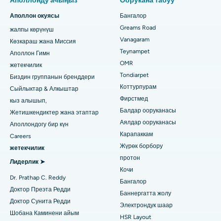
Аполлонду ачыңыз
Оорукана табуу
Ченнайдагы Таузленд Лайтс шаарындагы эң мыкты аялдар
Fast Track бала бакча тизе алмаштыруу
Аполлон окуясы
Бангалор
ооруканасы
Тиш доктурду табуу
Greams Road
жалпы көрүнүш
Куту Gastrectomy
Пасчим Борагаондогу (Гувахати) эң мыкты оорукана
Vanagaram
Көзкараш жана Миссия
Ласик хирургиясы
Teynampet
Аполлон Гимн
Ченнайдагы PH Road шаарындагы эң мыкты оорукана
Педиатриялык издөө
OMR
жетекчилик
Rhinoplasty
Tondiarpet
Ченнайдагы миңдеген жарыктардагы эң мыкты жүрөк
Биздин группанын бренддери
борбору
Коттурпурам
Сыйлыктар & Алкыштар
арыктоо
Дерматологду табыңыз
Фирстмед
кыз алышып,
Хайдарабаддагы Джубили Хиллздеги эң мыкты оорукана
Коронардык ангиограмма
Балдар ооруканасы
Жетишкендиктер жана этаптар
Аялдар ооруканасы
Тондиарпеттеги, Ченнайдагы эң мыкты оорукана
Аполлондогу бир күн
Транскатетердик аорта клапанын алмаштыруу
Карапаккам
Урологду табыңыз
Careers
Коттурпурамдагы (Ченнай) эң мыкты оорукана
Жүрөк борбору
жетекчилик
MitraClip клапанды оңдоо
протон
Лидерлик ➤
Ковай жолундагы мыкты оорукана, Карур
Минималдуу инвазивдик кардиохирургия
Кочи
Диабетологду табыңыз
Dr. Prathap C. Reddy
Бангалор
Карапаккамдагы, Ченнайдагы эң мыкты оорукана
Катетердин абляциясы
Доктор Преэта Редди
Баннергатта жолу
Доктор Сунита Редди
Ариловадагы, Визагдагы эң мыкты оорукана
Электрондук шаар
Гинекологду табыңыз
ACL калыбына келтирүү хирургиясы
Шобана Каминени айым
HSR Layout