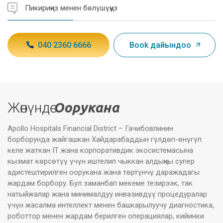
Пикириңиз менен бөлүшүңүз
040 2360 6666
Book дайындоо
Жөнүндө
Оорукана
Apollo Hospitals Financial District – Гачибовлинин
борборунда жайгашкан Хайдарабаддын гүлдөп-өнүгүп
келе жаткан IT жана корпоративдик экосистемасына
кызмат көрсөтүү үчүн иштелип чыккан алдыңкы супер
адистештирилген оорукана жана төртүнчү даражадагы
жардам борбору. Бул заманбап мекеме тезирээк, так
натыйжалар жана минималдуу инвазивдүү процедуралар
үчүн жасалма интеллект менен башкарылуучу диагностика,
роботтор менен жардам берилген операциялар, кийинки