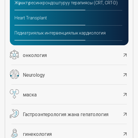
Жүрөктү ресинхрондоштуруу терапиясы (CRT, CRT-D)
Heart Transplant
Педиатриялык интервенциялык кардиология
онкология
Neurology
маска
Гастроэнтерология жана гепатология
гинекология