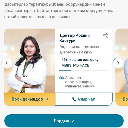
дарыгерлер терең тажрыйбаны боорукердик менен
айкалыштырып, бейтаптарга өзгөчө кам көрүүнү жана
натыйжаларды камсыз кылышат.
Доктор Рохини
Кастури
Эндокринология жана
диабетке кам көрүү
15+ жаштан жогорку
MBBS, MD, FACE
Аполлон
ооруканалары,
Финансы району
Book дайындоо
Азыр чал
Bo
Бардык