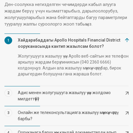
Ден-соолукка негизделген чечимдерди кабыл алууга
жардам берүү үчүн кызматтарыбыз, дарылоолорубуз,
жолугушууларыбыз жана бейтаптарды багуу параметрлери
тууралуу жалпы суроолорго жооп табыңыз.
Хайдарабаддагы Apollo Hospitals Financial District
1
ооруканасында кантип жазылсам болот?
Жолугушууга жазылуу үчүн Apollo веб-сайтын же телефон
аркылуу жардам берүү линиясын (040 2360 6666)
колдонуңуз. Алдын ала жазылуу мүмкүнчүлүгү бар, бирок
дарыгердин болушуна гана жараша болот.
Адис менен жолугушууга жазылуу үчүн жолдомо
2
милдеттүүбү?
Онлайн же телеконсультацияга жазылуу мүмкүнчүлүгү
3
барбы?
Ооруканага баруу үчүн кандай документтерди алып
4