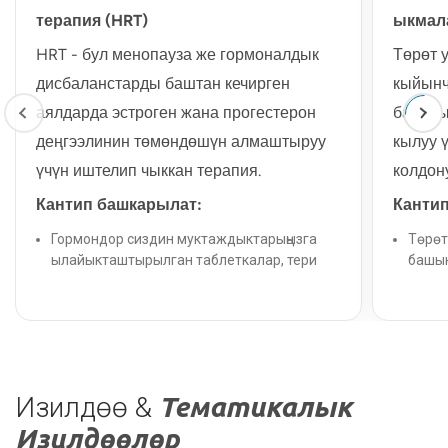
Кантип аткарылат:
терапия (HRT)
ыкмал
Толук 
Врач визуалдык түрдө вульвада
HRT - бул менопауза же гормоналдык
Төрөт 
аномалияларды текшерет.
дисбаланстарды баштан кечирген
кыйынч
Спекуляция кындын жана жатын
аялдарда эстроген жана прогестерон
баланы
моюнчасын изилдөө үчүн колдонулат.
деңгээлинин төмөндөшүн алмаштыруу
кылуу 
Жатын жана энелик бездер курсак жана
үчүн иштелип чыккан терапия.
колдон
кын аркылуу пальпацияланат.
Кантип башкарылат:
Кантип
Толук маалымат
Гормондор сиздин муктаждыктарыңызга
Төрөт
ылайыкташтырылган таблеткалар, тери
башын
тактары, кремдер, гелдер же
сыякт
имплантаттар аркылуу жеткирилет.
пайда:
пайда:
Узакк
Ысык жаркоолор, түнкү тердөө жана
балаг
кындын кургактыгы сыяктуу
Изилдөө &
Тематикалык
шашы
менопаузанын жалпы симптомдорун
азайт
Изилдөөлөр
жеңилдетет.