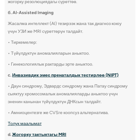
3. Гистерэктомия
жогорку резолюциядагы сүрөттөө.
механ
Гистерэктомия жатынды, кээ бир
б. AI-Assisted Imaging
пайда:
учурларда энелик бездерди жана жатын
Жасалма интеллект (AI) тезирээк жана так диагноз коюу
Узакк
түтүктөрүн алып салууну камтыйт. Бул
үчүн УЗИ же MRI сүрөттөрүн талдайт.
байла
рак, миома же эндометриоз сыяктуу оор
мисал
• Тиркемелер:
гинекологиялык шарттарды дарылоо
төрөл
• Түйүлдүктүн аномалияларын аныктоо.
үчүн колдонулат.
Преэк
• Гинекологиялык рактарды эрте аныктоо.
корку
Кантип аткарылат:
төрөт
c.
Инвазивдик эмес пренаталдык тестирлөө (NIPT)
Дарыланып жаткан шартка жараша
абдоминалдык, вагиналдык же
• Даун синдрому, Эдвардс синдрому жана Патау синдрому
лапароскопиялык жол менен жасалат.
4. Төр
сыяктуу хромосомалык аномалияларды аныктоо үчүн
башкар
эненин канынан түйүлдүктүн ДНКсын талдайт.
пайда:
PPH ба
• Амниоцентезге же CVSге коопсуз альтернатива.
өнөкөт жамбаш оору жана катуу этек кир
кан үчүн туруктуу чечим менен камсыз
камсыз
Толук маалымат
кылат.
ашыкча
d.
Жогорку тактыктагы MRI
Эгерде энелик бездери алынса,
камтый