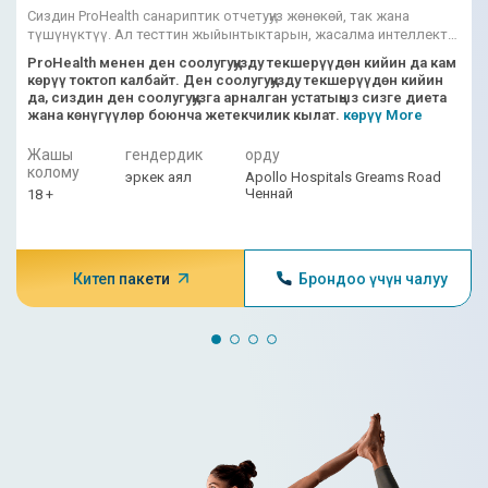
Сиздин ProHealth санариптик отчетуңуз жөнөкөй, так жана
инвазивдүү эмес альтернатива сунуш
түшүнүктүү. Ал тесттин жыйынтыктарын, жасалма интеллект
кылат. Ал магниттик-резонанстык
менен иштеген тобокелдик упайларын, дарыгердин
ProHealth менен ден соолугуңузду текшерүүдөн кийин да кам
чечмелөөлөрүн бириктирет.
көрүү токтоп калбайт. Ден соолугуңузду текшерүүдөн кийин
томографияны (MR) жана жогорку
да, сиздин ден соолугуңузга арналган устатыңыз сизге диета
жана көнүгүүлөр боюнча жетекчилик кылат.
интенсивдүү фокустук УЗИ (HIFU)
көрүү More
айкалыштырат. Аялдар үчүн
Жашы
гендердик
орду
колому
эркек аял
Apollo Hospitals Greams Road
артыкчылыктары төмөнкүлөрдү
Ченнай
18 +
камтыйт - хирургиясыз, радиациясыз,
тырыксыз, анестезиясыз, тез айыгып
кетүүдө, минималдуу ыңгайсыздык
Китеп пакети
Брондоо үчүн чалуу
менен так жетекчиликке алынган
дарылоо.
MRI жетектеген HIFU жатындын
миомасы сыяктуу рак эмес шишиктерди
дарылоо үчүн колдонулат.
Учурдагы аялдар үчүн дарылоо