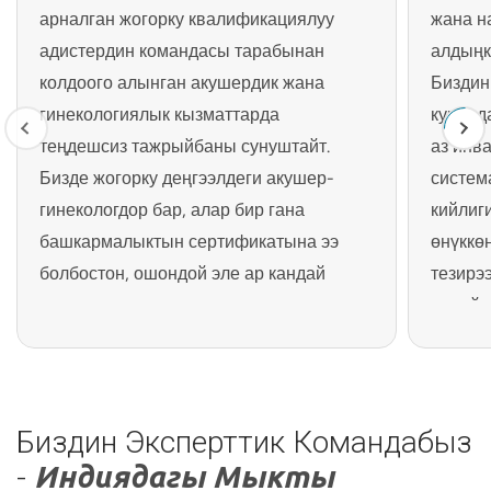
арналган жогорку квалификациялуу
жана н
адистердин командасы тарабынан
алдыңк
колдоого алынган акушердик жана
Биздин
гинекологиялык кызматтарда
куралд
теңдешсиз тажрыйбаны сунуштайт.
аз инв
Бизде жогорку деңгээлдеги акушер-
систем
гинекологдор бар, алар бир гана
кийлиг
башкармалыктын сертификатына ээ
өнүккө
болбостон, ошондой эле ар кандай
тезирэ
шарттарды диагностикалоо жана
ыңгайс
дарылоо боюнча чоң тажрыйбага ээ.
жыйынт
Биздин Эксперттик Командабыз
-
Индиядагы Мыкты