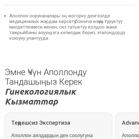
Аполлон ооруканалары эң жогорку денгээлде
медициналык жардам көрсөтүү боюнча өзүнүн туруктуу
милдеттенмеси менен, сиз татыктуу колдоо жана
тажрыйбаны алууңузга кепилдик берип, эталондорду
коюуну улантууда.
Эмне Үчүн Аполлонду
Тандашыңыз Керек
Гинекологиялык
Кызматтар
Теңдешсиз Экспертиза
Advan
Аполлон аялдардын ден соолугуна
Аполло