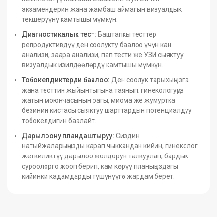
ичинде эки же үч доза катары
экзамендерин жана жамбаш аймагын визуалдык
башкарылат.
текшерүүнү камтышы мүмкүн.
пайда:
Диагностикалык тест:
Баштапкы тесттер
репродуктивдүү ден соолукту баалоо үчүн кан
HPV инфекциясын алдын алуу менен
анализи, заара анализи, пап тести же УЗИ сыяктуу
жатын моюнчасынын, vulvarдын, кындын
визуалдык изилдөөлөрдү камтышы мүмкүн.
жана аналдын рактарынын рискин
Тобокелдиктерди баалоо:
Ден соолук тарыхыңызга
азайтат.
жана тесттин жыйынтыгына таянып, гинекологуңуз
Кооптуулугу төмөн HPV штаммдарынан
жатын моюнчасынын рагы, миома же жумуртка
пайда болгон жыныс сөөлүнүн алдын
безинин кистасы сыяктуу шарттардын потенциалдуу
алат.
тобокелдигин баалайт.
Эрте эмдөө менен узакка созулган
Дарылоону пландаштыруу:
Сиздин
иммунитетти камсыздайт (эң эффективдүү
натыйжаларыңызды карап чыккандан кийин, гинеколог
9–26 жаш).
жеткиликтүү дарылоо жолдорун талкуулап, бардык
суроолорго жооп берип, кам көрүү планыңыздагы
кийинки кадамдарды түшүнүүгө жардам берет.