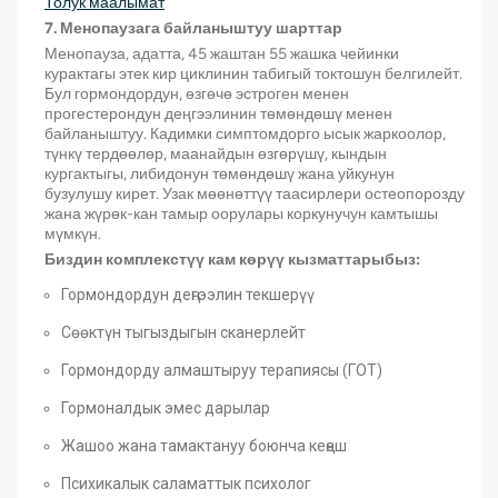
Толук маалымат
7. Менопаузага байланыштуу шарттар
Менопауза, адатта, 45 жаштан 55 жашка чейинки
курактагы этек кир циклинин табигый токтошун белгилейт.
Бул гормондордун, өзгөчө эстроген менен
прогестерондун деңгээлинин төмөндөшү менен
байланыштуу. Кадимки симптомдорго ысык жаркоолор,
түнкү тердөөлөр, маанайдын өзгөрүшү, кындын
кургактыгы, либидонун төмөндөшү жана уйкунун
бузулушу кирет. Узак мөөнөттүү таасирлери остеопорозду
жана жүрөк-кан тамыр оорулары коркунучун камтышы
мүмкүн.
Биздин комплекстүү кам көрүү кызматтарыбыз:
Гормондордун деңгээлин текшерүү
Сөөктүн тыгыздыгын сканерлейт
Гормондорду алмаштыруу терапиясы (ГОТ)
Гормоналдык эмес дарылар
Жашоо жана тамактануу боюнча кеңеш
Психикалык саламаттык психолог