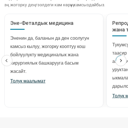
эң жогорку деңгээлдеги кам көрүүнү камсыздайбыз.
Эне-Феталдык медицина
Репро
жана 
Эненин да, баланын да ден соолугун
Тукумс
камсыз кылуу, жогорку кооптуу кош
таасир
бойлуулукту медициналык жана
анын и
хирургиялык башкарууга басым
урукта
жасайт.
ыкмала
Толук маалымат
дарыло
Толук 