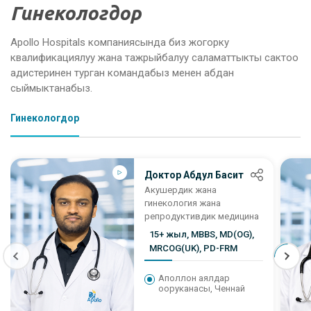
Гинекологдор
Apollo Hospitals компаниясында биз жогорку
квалификациялуу жана тажрыйбалуу саламаттыкты сактоо
адистеринен турган командабыз менен абдан
сыймыктанабыз.
Гинекологдор
Доктор Абдул Басит
Акушердик жана
гинекология жана
репродуктивдик медицина
15+ жыл, MBBS, MD(OG),
MRCOG(UK), PD-FRM
Аполлон аялдар
ооруканасы, Ченнай