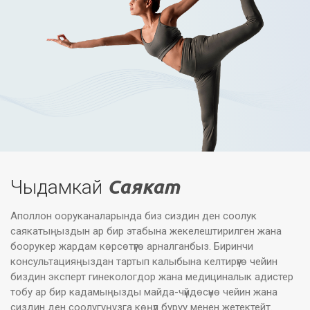
ыкмалары дары-дармектерди же
миоманы хирургиялык алып салууну
камтыйт. Миомаларды алып салуу
хирургиясынын учурдагы дарылоо
варианттарынан айырмаланып, MR-
HIFU аялдарга тез, инвазивдүү эмес
жана так дарылоону сунуштайт.
Кантип аткарылат:
Процедура амбулаториялык негизде
Чыдамкай
Саякат
жүргүзүлүшү мүмкүн, бейтап ошол эле
Аполлон ооруканаларында биз сиздин ден соолук
күнү ооруканадан чыгып, бир нече
саякатыңыздын ар бир этабына жекелештирилген жана
күндүн ичинде дээрлик толук айыгат.
боорукер жардам көрсөтүүгө арналганбыз. Биринчи
MR-HIFU системасы коопсуз,
консультацияңыздан тартып калыбына келтирүүгө чейин
биздин эксперт гинекологдор жана медициналык адистер
багытталган УЗИ толкундарын дененин
тобу ар бир кадамыңызды майда-чүйдөсүнө чейин жана
ичиндеги зыянсыз же рак шишик
сиздин ден соолугуңузга көңүл буруу менен жетектейт.