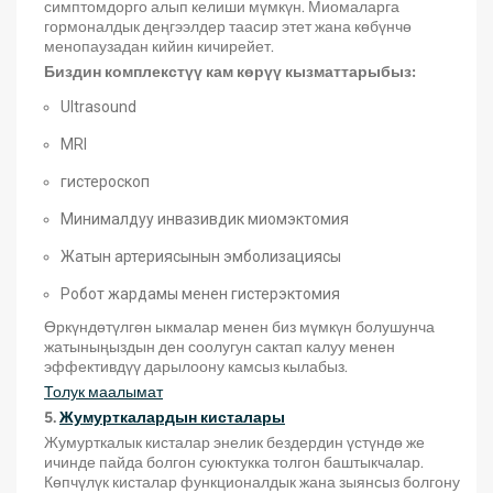
симптомдорго алып келиши мүмкүн. Миомаларга
гормоналдык деңгээлдер таасир этет жана көбүнчө
менопаузадан кийин кичирейет.
Биздин комплекстүү кам көрүү кызматтарыбыз:
Ultrasound
MRI
гистероскоп
Минималдуу инвазивдик миомэктомия
Жатын артериясынын эмболизациясы
Робот жардамы менен гистерэктомия
Өркүндөтүлгөн ыкмалар менен биз мүмкүн болушунча
жатыныңыздын ден соолугун сактап калуу менен
эффективдүү дарылоону камсыз кылабыз.
Толук маалымат
5.
Жумурткалардын кисталары
Жумурткалык кисталар энелик бездердин үстүндө же
ичинде пайда болгон суюктукка толгон баштыкчалар.
Көпчүлүк кисталар функционалдык жана зыянсыз болгону