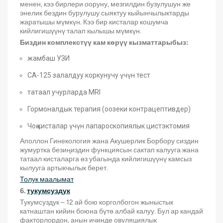
менен, кээ бирлери ооруну, мезгилдин бузулушун же
энелик бездин бурулушу сыяктуу кыйынчылыктарды
жаратышы мүмкүн. Кээ бир кисталар кошумча
кийлигишүүнү талап кылышы мүмкүн.
Биздин комплекстүү кам көрүү кызматтарыбыз:
жамбаш УЗИ
CA-125 залалдуу коркунучу үчүн тест
татаал учурларда MRI
Гормоналдык терапия (оозеки контрацептивдер)
Чоң кисталар үчүн лапароскопиялык цистэктомия
Аполлон Гинекология жана Акушерлик Борбору сиздин
жумуртка безиңиздин функциясын сактап калууга жана
татаал кисталарга өз убагында кийлигишүүнү камсыз
кылууга артыкчылык берет.
Толук маалымат
6.
тукумсуздук
Тукумсуздук – 12 ай бою корголбогон жыныстык
катнаштан кийин боюна бүтө албай калуу. Бул ар кандай
факторлордон, анын ичинде овуляциялык