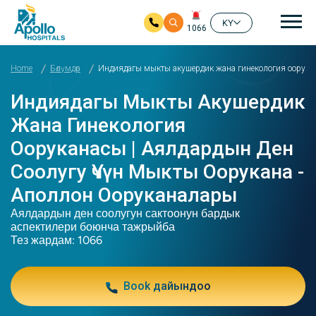
ба
KY
1066
Мазмунга Skip
Home
Бөлүмдөр
Индиядагы мыкты акушердик жана гинекология оорукан
Индиядагы Мыкты Акушердик
Жана Гинекология
Ооруканасы | Аялдардын Ден
Соолугу Үчүн Мыкты Оорукана -
Аполлон Ооруканалары
Аялдардын ден соолугун сактоонун бардык
аспектилери боюнча тажрыйба
Тез жардам: 1066
Book дайындоо