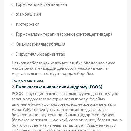
Гормоналдык кан анализи
жамбаш УЗИ
гистероскоп
Гормоналдык терапия (оозеки контрацептивдер)
Эндометриялык абляция
Хирургиялык варианттар
Негизги себептерди чечүү менен, биз Аполлондо сизге
жакшыраак этек кирдин ден соолугуна жана жалпы
жыргалчылыгына жетүүгө жардам беребиз.
Толук маалымат
2.
Поликистикалык энелик синдрому (PCOS)
PCOS - овуляцияга жана зат алмашуунун ден соолугуна
таасир этүүчү татаал гормоналдык оору. Ал айыз
циклинин бузулушу, андрогендердин жогорку деңгээли
жана УЗИде көрүнүп турган поликистоздук энелик
бездери менен мүнөздөлөт. Симптомдорго хирсутизм
(бетке/денедеги ашыкча чач), салмак кошуу, безетки жана
бойго бүтүүдөгү кыйынчылыктар кирет. Узак мөөнөттүү
кыйынчылыктар диабет жана жүрөк-кан тамыр