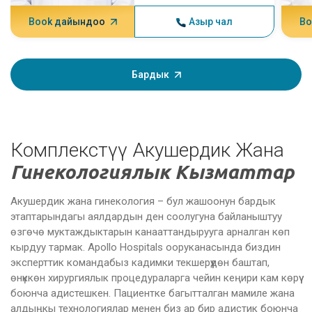
Book дайындоо
Азыр чал
Bo
Бардык
Комплекстүү Акушердик Жана
Гинекологиялык Кызматтар
Акушердик жана гинекология – бул жашоонун бардык
этаптарындагы аялдардын ден соолугуна байланыштуу
өзгөчө муктаждыктарын канааттандырууга арналган көп
кырдуу тармак. Apollo Hospitals ооруканасында биздин
эксперттик командабыз кадимки текшерүүдөн баштап,
өнүккөн хирургиялык процедураларга чейин кеңири кам көрүү
боюнча адистешкен. Пациентке багытталган мамиле жана
алдыңкы технологиялар менен биз ар бир адистик боюнча