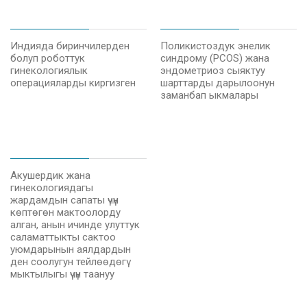
Индияда биринчилерден
Поликистоздук энелик
болуп роботтук
синдрому (PCOS) жана
гинекологиялык
эндометриоз сыяктуу
операцияларды киргизген
шарттарды дарылоонун
заманбап ыкмалары
Акушердик жана
гинекологиядагы
жардамдын сапаты үчүн
көптөгөн мактоолорду
алган, анын ичинде улуттук
саламаттыкты сактоо
уюмдарынын аялдардын
ден соолугун тейлөөдөгү
мыктылыгы үчүн таануу