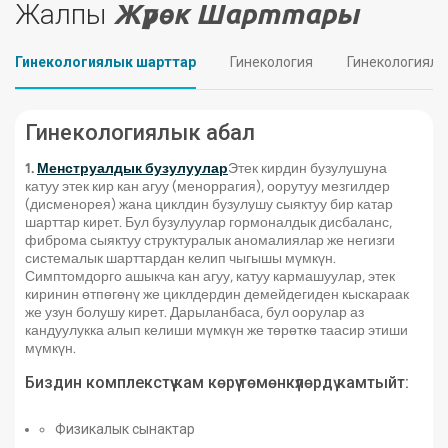
Жалпы
Жүрөк Шарттары
Гинекологиялык шарттар
Гинекология
Гинекологиялы
Гинекологиялык абал
1.
Менструалдык бузулуулар
Этек кирдин бузулушуна
катуу этек кир кан агуу (меноррагия), оорутуу мезгилдер
(дисменорея) жана циклдин бузулушу сыяктуу бир катар
шарттар кирет. Бул бузулуулар гормоналдык дисбаланс,
фиброма сыяктуу структуралык аномалиялар же негизги
системалык шарттардан келип чыгышы мүмкүн.
Симптомдорго ашыкча кан агуу, катуу кармашуулар, этек
киринин өтпөгөнү же циклдердин демейдегиден кыскараак
же узун болушу кирет. Дарыланбаса, бул оорулар аз
кандуулукка алып келиши мүмкүн же төрөткө таасир этиши
мүмкүн.
Биздин комплекстүү кам көрүү төмөнкүлөрдү камтыйт:
Физикалык сынактар