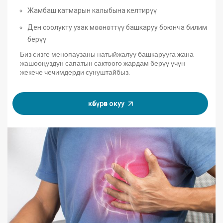
Жамбаш катмарын калыбына келтирүү
Ден соолукту узак мөөнөттүү башкаруу боюнча билим
берүү
Биз сизге менопаузаны натыйжалуу башкарууга жана
жашооңуздун сапатын сактоого жардам берүү үчүн
жекече чечимдерди сунуштайбыз.
көбүрөөк окуу