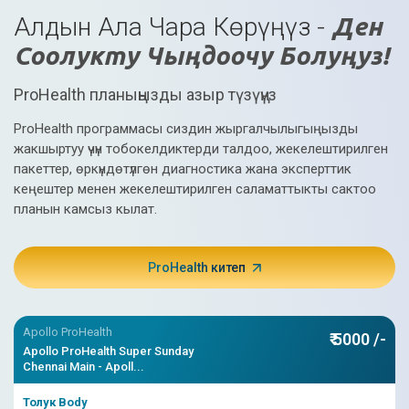
Техникалар жылуулукту, тоңдурууну,
Алдын Ала Чара Көрүңүз -
Ден
микротолкундуу энергияны же
радиожыштык толкундарын колдонууну
Соолукту Чыңдоочу Болуңуз!
камтыйт.
ProHealth планыңызды азыр түзүңүз
пайда:
ProHealth программасы сиздин жыргалчылыгыңызды
Ашыкча этек кир канынан жапа чеккен
аялдар үчүн эффективдүү чечим
жакшыртуу үчүн тобокелдиктерди талдоо, жекелештирилген
сунуштайт.
пакеттер, өркүндөтүлгөн диагностика жана эксперттик
кеңештер менен жекелештирилген саламаттыкты сактоо
Минималдуу инвазивдик, бейтаптарга
планын камсыз кылат.
кадимки иш-аракеттерине тез кайтып
келүүгө мүмкүндүк берет.
Жатынды сактайт, көпчүлүк учурларда чоң
ProHealth китеп
операциядан качат.
Толук маалымат
Apollo ProHealth
₹ 5000 /-
6. MRI жетектеген HIFU
Apollo ProHealth Super Sunday
Chennai Main - Apoll...
MRI жетектеген HIFU аялдардын жатын
миомасын салттуу дарылоого
Толук Body