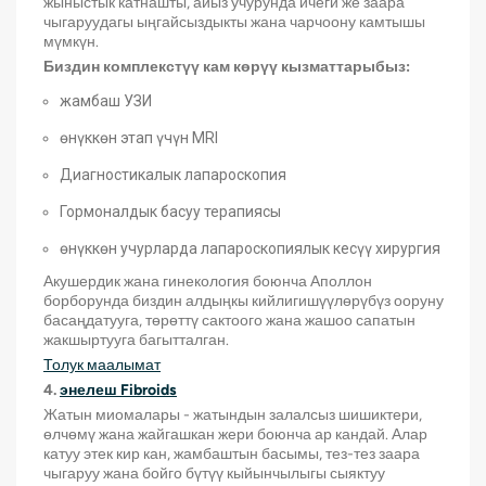
жыныстык катнашты, айыз учурунда ичеги же заара
чыгаруудагы ыңгайсыздыкты жана чарчоону камтышы
мүмкүн.
Биздин комплекстүү кам көрүү кызматтарыбыз:
жамбаш УЗИ
өнүккөн этап үчүн MRI
Диагностикалык лапароскопия
Гормоналдык басуу терапиясы
өнүккөн учурларда лапароскопиялык кесүү хирургия
Акушердик жана гинекология боюнча Аполлон
борборунда биздин алдыңкы кийлигишүүлөрүбүз ооруну
басаңдатууга, төрөттү сактоого жана жашоо сапатын
жакшыртууга багытталган.
Толук маалымат
4.
энелеш Fibroids
Жатын миомалары - жатындын залалсыз шишиктери,
өлчөмү жана жайгашкан жери боюнча ар кандай. Алар
катуу этек кир кан, жамбаштын басымы, тез-тез заара
чыгаруу жана бойго бүтүү кыйынчылыгы сыяктуу