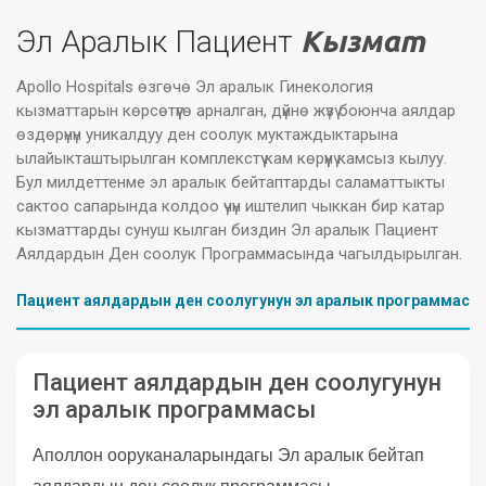
Эл Аралык Пациент
Кызмат
Apollo Hospitals өзгөчө Эл аралык Гинекология
кызматтарын көрсөтүүгө арналган, дүйнө жүзү боюнча аялдар
өздөрүнүн уникалдуу ден соолук муктаждыктарына
ылайыкташтырылган комплекстүү кам көрүүнү камсыз кылуу.
Бул милдеттенме эл аралык бейтаптарды саламаттыкты
сактоо сапарында колдоо үчүн иштелип чыккан бир катар
кызматтарды сунуш кылган биздин Эл аралык Пациент
Аялдардын Ден соолук Программасында чагылдырылган.
Пациент аялдардын ден соолугунун эл аралык программасы
Пациент аялдардын ден соолугунун
эл аралык программасы
Аполлон ооруканаларындагы Эл аралык бейтап