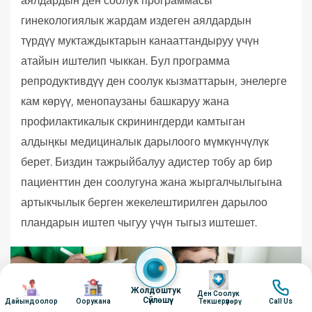
аялдардын ден соолук программасы
гинекологиялык жардам издеген аялдардын
түрдүү муктаждыктарын канааттандыруу үчүн
атайын иштелип чыккан. Бул программа
репродуктивдүү ден соолук кызматтарын, энелерге
кам көрүү, менопаузаны башкаруу жана
профилактикалык скринингдерди камтыган
алдыңкы медициналык дарылоого мүмкүнчүлүк
берет. Биздин тажрыйбалуу адистер тобу ар бир
пациенттин ден соолугуна жана жыргалчылыгына
артыкчылык берген жекелештирилген дарылоо
пландарын иштеп чыгуу үчүн тыгыз иштешет.
Image
Image
Image
Image
Жолдоштук
Ден Соолук
Сүйлөшүү
Дайындоолор
Оорукана
Текшерүүлөрү
Call Us