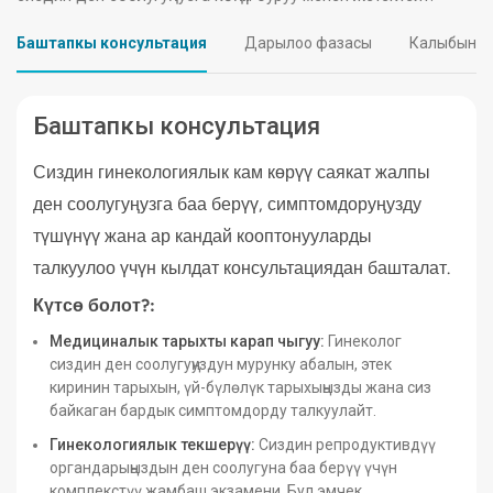
клеткаларын жылытуу жана жок кылуу
Баштапкы консультация
Дарылоо фазасы
Калыбына к
үчүн колдонот жана бул MRI.Apollo
Hospitals тарабынан сунушталган
өнүккөн дарылоону пландаштыруу,
Баштапкы консультация
жетекчилик жана температуранын
Сиздин гинекологиялык кам көрүү саякат жалпы
мониторинги менен айкалышат.
ден соолугуңузга баа берүү, симптомдоруңузду
Индияда MR-HIFU системасын
түшүнүү жана ар кандай кооптонууларды
киргизген биринчи оорукана тобу.
талкуулоо үчүн кылдат консультациядан башталат.
7. HPV вакцинациясы
Күтсө болот?:
HPV вакцинасы жатын моюнчасынын
Медициналык тарыхты карап чыгуу:
Гинеколог
жана башка рак ооруларына жоопкер
сиздин ден соолугуңуздун мурунку абалын, этек
болгон адам папилломавирусунун
киринин тарыхын, үй-бүлөлүк тарыхыңызды жана сиз
коркунучтуу штаммдарынан коргойт.
байкаган бардык симптомдорду талкуулайт.
Гинекологиялык текшерүү:
Сиздин репродуктивдүү
Ал кантип башкарылат:
органдарыңыздын ден соолугуна баа берүү үчүн
Сиздин жашыңызга жараша, алты айдын
комплекстүү жамбаш экзамени. Бул эмчек