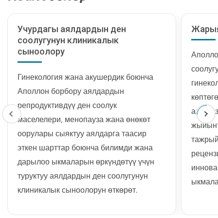
Чарча
Сөөктүн тыгыздыгын жакшыртуу менен
сыякт
остеопороз жана сынык коркунучун
төрөт
Учурдагы аялдардын ден
Жарыя
азайтат.
соолугунун клиникалык
Гормоналдык өзгөрүүлөргө байланыштуу
сыноолору
Аполло
маанайдын өзгөрүшүн жана депрессияны
2.
Кеса
башкарууга жардам берет.
соолуг
Кесар 
Гинекология жана акушердик боюнча
Эрте менопауза башталганда жүрөк ден
гинеко
жатынд
соолугун жакшыртышы мүмкүн.
Аполлон борбору аялдардын
көптөг
төрөтү
репродуктивдүү ден соолук
Гормоналдык балансты калыбына
алар и
келтирүү менен жашоонун сапатын
Кантип
маселелери, менопауза жана өнөкөт
жыйынт
жогорулатат.
оорулары сыяктуу аялдарга таасир
Регио
тажрый
2. Миомэктомия
же жа
эткен шарттар боюнча билимди жана
реценз
Миомэктомия – жатындын миомасын
пайда:
дарылоо ыкмаларын өркүндөтүү үчүн
иннова
алып салуу, жатынды сактап калуу үчүн
туруктуу аялдардын ден соолугунун
Кош б
ыкмала
хирургиялык процедура, көбүнчө
болго
клиникалык сыноолорун өткөрөт.
проток
дистр
төрөттү сактап калууну каалаган
коопс
камтый
аялдарга сунушталат.