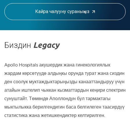
Кайра чалууну сураныңыз
Биздин
Legacy
Apollo Hospitals акушердик жана гинекологиялык
жардам көрсөтүүдө алдыңкы орунда турат жана сиздин
ден соолук муктаждыктарыңызды канааттандыруу үчүн
атайын иштелип чыккан кызматтардын кеңири спектрин
сунуштайт. Төмөндө Аполлондун бул тармактагы
мыктылыкка берилгендигин баса белгилеген таасирдүү
статистика жана жетишкендиктер келтирилген.