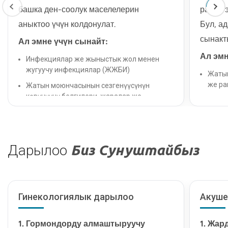
башка ден-соолук маселелерин
рагын 
аныктоо үчүн колдонулат.
Бул, ад
сынакт
Ал эмне үчүн сынайт:
Ал эмн
Инфекциялар же жыныстык жол менен
жугуучу инфекциялар (ЖЖБИ)
Жатын
же ра
Жатын моюнчасынын сезгенүүсүнүн
көрүнүүчү белгилери, жаралар же
Адам 
массалар
инфе
Жатындын же энелик бездердин
Жаты
аномалиялары (миомалар, кисталар)
Кантип
Дарылоо
Биз Сунуштайбыз
Жамбаштын оорушу же түшүнүксүз кан
агуу
Кынды
деп а
Репродуктивдүү тракттын рактары
Кичин
эрте кош бойлуулуктун ырастоо
Гинекологиялык дарылоо
Акуше
моюнч
Структуралык аномалиялар
Үлгү 
1. Гормондорду алмаштыруучу
1. Жар
лабор