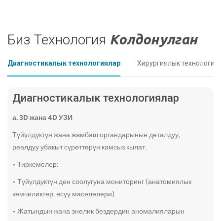
Plase
Кантип аткарылат:
сыякт
алдын
Ыкмалар миоманын өлчөмүнө жана
Биз Технология
Колдонулган
Узакк
жайгашкан жерине жараша
учуру
гистероскопиялык, лапароскопиялык же
тобок
ачык курсак хирургиясын камтыйт.
Диагностикалык технологиялар
Хирургиялык технология
Толук 
пайда:
Диагностикалык технологиялар
Катуу кан агуу, жамбаштын оорушу,
табарсык же ичегиге басым жасоо
3. Эмг
а. 3D жана 4D УЗИ
сыяктуу симптомдорду басаңдатат.
Төрөтт
Жатындын функциясын калыбына
Түйүлдүктүн жана жамбаш органдарынын деталдуу,
келтирүү менен төрөттү жакшыртат.
үчүн 
реалдуу убакыт сүрөттөрүн камсыз кылат.
стимулд
Минималдуу инвазивдик варианттар
• Тиркемелер:
тезирээк калыбына келтирүүгө жана
уланту
минималдуу тырыктарга алып келет.
• Түйүлдүктүн ден соолугуна мониторинг (анатомиялык
жогору
кемчиликтер, өсүү маселелери).
Жатынды келечектеги кош бойлуулук үчүн
Кантип
сактайт.
• Жатындын жана энелик бездердин аномалияларын
Дары-