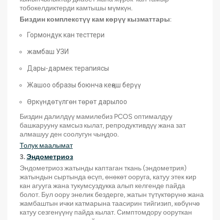
тобокелдиктерди камтышы мүмкүн.
Биздин комплекстүү кам көрүү кызматтары
:
Гормондук кан тесттери
жамбаш УЗИ
Дары-дармек терапиясы
Жашоо образы боюнча кеңеш берүү
Өркүндөтүлгөн төрөт дарылоо
Биздин далилдүү мамилебиз PCOS оптималдуу
башкарууну камсыз кылат, репродуктивдүү жана зат
алмашуу ден соолугун чыңдоо.
Толук маалымат
3.
Эндометриоз
Эндометриоз жатынды каптаган ткань (эндометрия)
жатындын сыртында өсүп, өнөкөт ооруга, катуу этек кир
кан агууга жана тукумсуздукка алып келгенде пайда
болот. Бул оору энелик бездерге, жатын түтүктөрүнө жана
жамбаштын ички катмарына таасирин тийгизип, көбүнчө
катуу сезгенүүнү пайда кылат. Симптомдору ооруткан