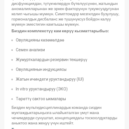
дисфункциядан, түтүкчөлөрдүн бүтөлүүсүнөн, жатындын
аномалияларынан же эркек факторунун тукумсуздугунан
келип чыгышы мүмкүн. Симптомдор мезгилдин бузулушу,
гормоналдык дисбаланс же түшүнүксүз бойдон калуу
мүмкүн эместигин камтышы мүмкүн.
Биздин комплекстүү кам көрүү кызматтарыбыз:
Овуляцияны көзөмөлдөө
Семен анализи
Жумурткалардын резервин текшерүү
Овуляциянын индукциясы
Жатын ичиндеги уруктандыруу (IUI)
In vitro уруктандыруу (ЭКО)
Төрөттү сактоо ыкмалары
Биздин мультидисциплинардык команда сиздин
муктаждыктарыңызга ылайыкталган үмүт жана
чечимдерди сунуштап, концепциядагы тоскоолдуктарды
аныктоо жана жеңүү үчүн иштейт.