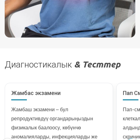
Диагностикалык
& Тесттер
Жамбас экзамени
Пап С
Жамбаш экзамени – бул
Пап-см
репродуктивдүү органдарыңыздын
клетка
физикалык баалоосу, көбүнчө
алдынд
аномалияларды, инфекцияларды же
скрини