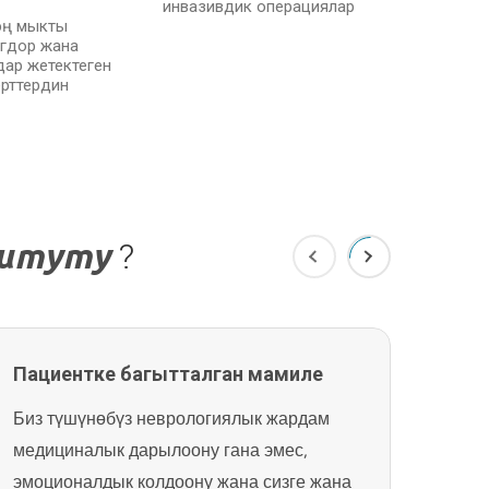
инвазивдик операциялар
эң мыкты
гдор жана
дар жетектеген
перттердин
титуту
?
Пациентке багытталган мамиле
Эл а
таан
Биз түшүнөбүз неврологиялык жардам
Прест
медициналык дарылоону гана эмес,
жана
эмоционалдык колдоону жана сизге жана