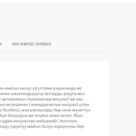
e
көп жактуу склероз
н камсыз кылуу үзгүлтүккө учураганда же
менен азыктандыруучу заттарды алууга жол
н артериянын (ишемиялык инсульт) же кан
ып кетишинен (геморрагиялык инсульт) улам
 болбосо, мээ клеткалары бир нече мүнөттүн
айып болушуна же өлүмгө алып келет. Жыл
 адам инсульттан жабыркайт. Аполлон
шүү туруктуу майып болуу коркунучун бир