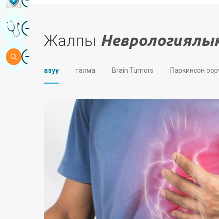
Image
Эксперттин Корутундусун Алыңыз
Жалпы
Неврологиялы
Image
Издөө
азуу
талма
Brain Tumors
Паркинсон оор