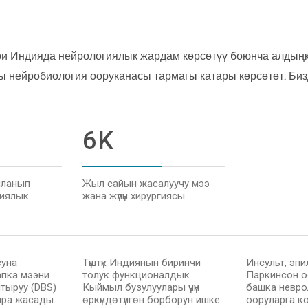
ри Индияда нейрологиялык жардам көрсөтүү боюнча алдыңк
ы нейробиология ооруканасы тармагы катары көрсөтөт. Би
6
K
ыланып
Жыл сайын жасалуучу мээ
гиялык
жана жүлүн хирургиясы
суна
Түштүк Индиянын биринчи
Инсульт, эпи
апка мээни
толук функционалдык
Паркинсон о
тыруу (DBS)
Кыймыл бузулуулары үчүн
башка невр
йра жасады.
өркүндөтүлгөн борборун ишке
ооруларга ком