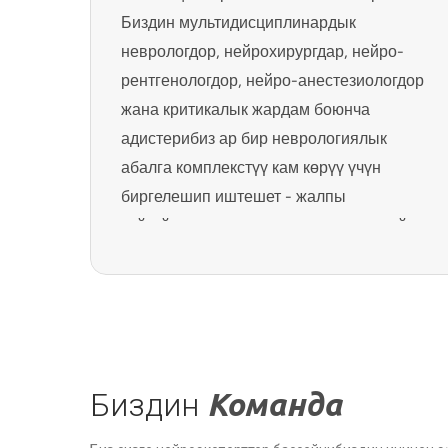
Биздин мультидисциплинардык
неврологдор, нейрохирургдар, нейро-
рентгенологдор, нейро-анестезиологдор
жана критикалык жардам боюнча
адистерибиз ар бир неврологиялык
абалга комплекстүү кам көрүү үчүн
биргелешип иштешет - жалпы
көйгөйлөрдөн эң татаал учурларга чейин.
Apollo Hospitals комплекстүү жана
жеткиликтүү жардам көрсөтүү аркылуу
нейро шарттардын өсүп таралышын
чечүүгө умтулат.
Биздин экспертиза эмнеси менен
Биздин
Команда
айырмаланат:
Бир чатырдын астында комплекстүү