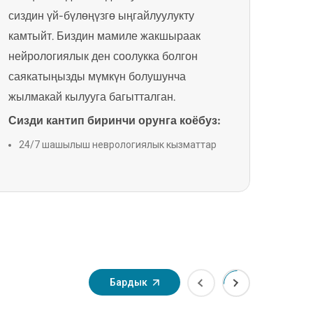
болго
сиздин үй-бүлөңүзгө ыңгайлуулукту
таану
камтыйт. Биздин мамиле жакшыраак
көрсө
нейрологиялык ден соолукка болгон
стан
саякатыңызды мүмкүн болушунча
чагыл
жылмакай кылууга багытталган.
Join
Сизди кантип биринчи орунга коёбуз:
акк
24/7 шашылыш неврологиялык кызматтар
Инс
Жекелештирилген дарылоо пландары
айы
Апо
Комплекстүү бейтаптарды колдоо
Инди
кызматтары
АКШ
Өркүндөтүлгөн нейро-реабилитациялык
сер
программалар
өзгө
Эл аралык бейтаптарды сактоо
Дүй
протоколдору
оор
Бардык
Gro
оор