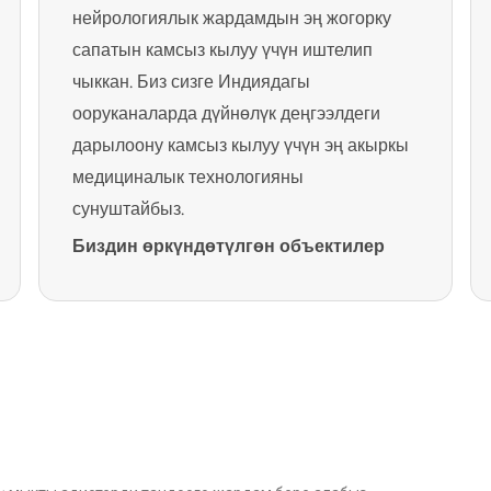
нейрологиялык жардамдын эң жогорку
сапатын камсыз кылуу үчүн иштелип
чыккан. Биз сизге Индиядагы
ооруканаларда дүйнөлүк деңгээлдеги
дарылоону камсыз кылуу үчүн эң акыркы
медициналык технологияны
сунуштайбыз.
Биздин өркүндөтүлгөн объектилер
төмөнкүлөрдү камтыйт:
Заманбап нейрорадиология кызматтары
Өркүндөтүлгөн нейровизуалдык системалар
Адистештирилген нейроинтенсивдүү терапия
бөлүмдөрү
Атайын нейрохирургиялык комплекстер
Сүрөт күчөткүчтөрү, операциялык