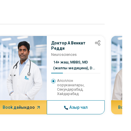
бою
ара
NAB
Доктор А Венкат
Редди
Neurosciences
14+ жаш, MBBS, MD
(жалпы медицина), DM
(неврология)
Аполлон
ооруканалары,
Секундерабад,
Хайдарабад
Book дайындоо
Азыр чал
Book 