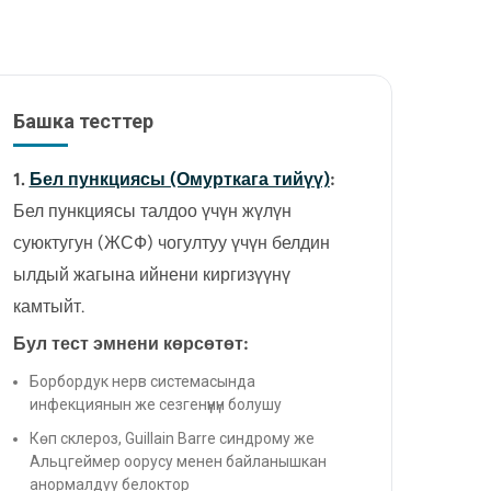
стенозу үчүн каротид
чүн
эндартерэктомиясы
ия
Когнитивдик реабилитация жана
нейропсихологиялык колдоо
Башка тесттер
1.
Бел пункциясы (Омурткага тийүү)
:
Бел пункциясы талдоо үчүн жүлүн
суюктугун (ЖСФ) чогултуу үчүн белдин
ылдый жагына ийнени киргизүүнү
камтыйт.
Бул тест эмнени көрсөтөт:
Борбордук нерв системасында
инфекциянын же сезгенүүнүн болушу
Көп склероз, Guillain Barre синдрому же
Альцгеймер оорусу менен байланышкан
анормалдуу белоктор