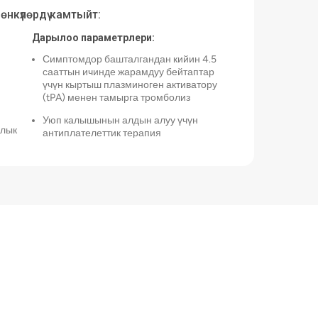
мөнкүлөрдү камтыйт:
Дарылоо параметрлери:
Симптомдор башталгандан кийин 4.5
сааттын ичинде жарамдуу бейтаптар
үчүн кыртыш плазминоген активатору
(tPA) менен тамырга тромболиз
Уюп калышынын алдын алуу үчүн
ялык
антиплателеттик терапия
Кан басымын башкаруу жана суюктук
балансын оптималдаштыруу
Үзгүлтүксүз кам көрүү:
Көп тармактуу реабилитациялык
24
программалар, анын ичинде
физиотерапия, эмгек терапиясы жана
логопедия
Экинчи инсульттун алдын алуу
стратегиялары, анын ичинде
үн
дүлөйчөлөрдүн фибрилляциясы үчүн
антикоагуляция жана олуттуу каротид