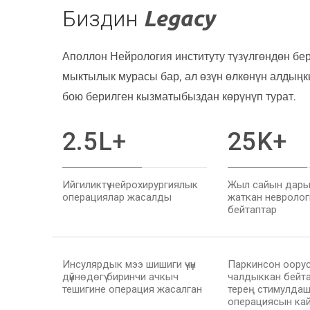
Биздин
Legacy
Аполлон Нейрология институту түзүлгөндөн бе
мыктылык мурасы бар, ал өзүн өлкөнүн алдыңк
бою берилген кызматыбыздан көрүнүп турат.
2.5
L+
25
K+
Ийгиликтүү нейрохирургиялык
Жыл сайын дар
операциялар жасалды
жаткан невроло
бейтаптар
Инсулярдык мээ шишиги үчүн
Паркинсон оору
дүйнөдөгү биринчи ачкыч
чалдыккан бейт
тешигине операция жасалган
терең стимулдаш
операциясын ка