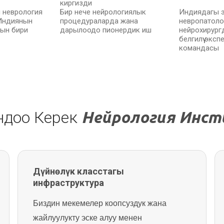
киргизди
 неврология
Бир нече нейрологиялык
Индиядагы 
Индиянын
процедураларда жана
невропатоло
нын бири
дарылоодо пионердик иш
нейрохирург
белгилүү экс
командасы
андоо Керек
Нейрология Инс
Дүйнөлүк класстагы
инфраструктура
Биздин мекемелер коопсуздук жана
жайлуулукту эске алуу менен