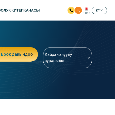
ООЛУК КИТЕПКАНАСЫ
KY
1066
Book дайындоо
Кайра чалууну
сураныңыз