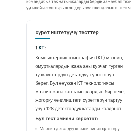
командабыз так натыйжаларды берүү үчүн заманбап те
үчүн ылайыкташтырылган дарылоо пландарын иштеп чыг
сүрөт иштетүүчү тесттер
1.
КТ
:
Компьютердик томография (КТ) мээнин,
омурткалардын жана аны курчап турган
түзүлүштөрдүн деталдуу сүрөттөрүн
берет. Бул өнүккөн КТ технологиясы
мээнин жана кан тамырлардын бир нече,
жогорку чечилиштеги сүрөттөрүн тартуу
үчүн 128 детектордук катарды колдонот.
Бул тест эмнени көрсөтөт:
Мээнин деталдуу кесилишинин сүрөттөрү