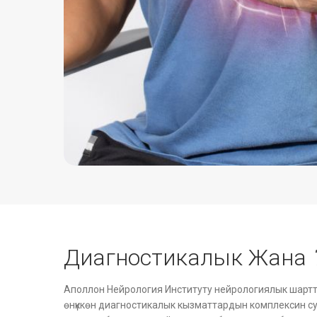
Диагностикалык Жана
Аполлон Нейрология Институту нейрологиялык шартта
өнүккөн диагностикалык кызматтардын комплексин с