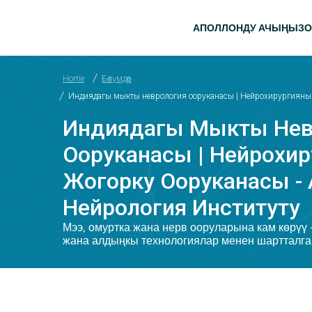
Мазмунга Skip
башкы мен
АПОЛЛОНДУ АЧЫҢЫЗ
О
Home
Бөлүмдөр
Индиядагы мыкты неврология ооруканасы | Нейрохирургиянын
Индиядагы Мыкты Нев
Ооруканасы | Нейрохи
Жогорку Ооруканасы -
Нейрология Институту
Мээ, омуртка жана нерв ооруларына кам көрүү
жана алдыңкы технологиялар менен шартталга