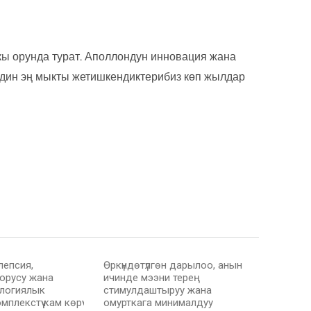
ы орунда турат. Аполлондун инновация жана
здин эң мыкты жетишкендиктерибиз көп жылдар
лепсия,
Өркүндөтүлгөн дарылоо, анын
орусу жана
ичинде мээни терең
ологиялык
стимулдаштыруу жана
плекстүү кам көрүү
омурткага минималдуу