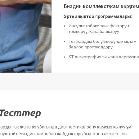
Биздин комплекстүү кам көрүү тө
Эрте аныктоо программалары:
Инсульт тобокелдик факторун
текшерүү жана башкаруу
Тез жардам бөлүмдөрүндө ыкчам
баалоо протоколдору
КТ ангиографиясы жана перфузи
сүрөттөө сыяктуу өркүндөтүлгөн
нейровизуализация ыкмалары
Өркүндөтүлгөн дарылоо
параметрлери:
Симптомдор башталгандан кийин 
саатка чейин чоң тамырлардын
жабылышы үчүн механикалык
Тесттер
тромбектомия
Эндоваскулярдык спираль же
рды так жана өз убагында диагностикалоону камсыз кылуу үчүн
жарылып кеткен аневризмалар үч
унуштайт. Биздин заманбап жабдыктарыбыз жана эксперттик
хирургиялык кесүү