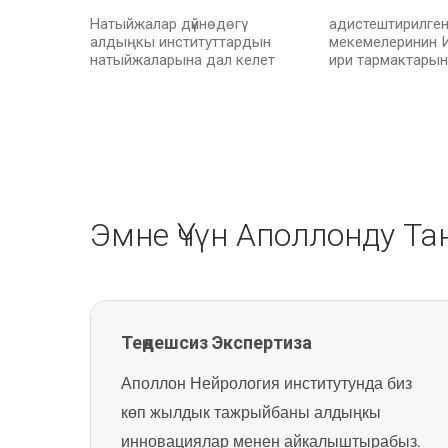
Натыйжалар дүйнөдөгү
адистештирилген
алдыңкы институттардын
мекемелеринин 
натыйжаларына дал келет
ири тармактары
Эмне Үчүн Аполлонду Т
Теңдешсиз Экспертиза
Аполлон Нейрология институтунда биз
көп жылдык тажрыйбаны алдыңкы
инновациялар менен айкалыштырабыз.