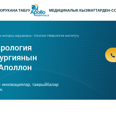
ю
ОРУКАНА ТАБУУ
МЕДИЦИНАЛЫК КЫЗМАТТАР
ДЕН-С
 жогорку ооруканасы - Аполлон Нейрология институту
рология
рургиянын
 Аполлон
 - инновациялар, тажрыйбалар
н.