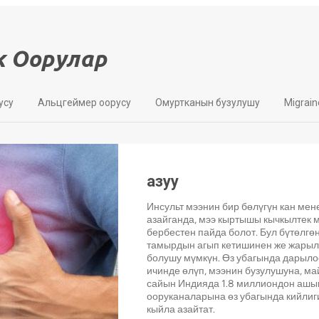
к Оорулар
усу
Альцгеймер оорусу
Омуртканын бузулушу
Migrain
азуу
Инсульт мээнин бир бөлүгүн кан мене
азайганда, мээ кыртышы кычкылтек 
бербестен пайда болот. Бул бүтөлгө
тамырдын агып кетишинен же жарыл
болушу мүмкүн. Өз убагында дарылоо
ичинде өлүп, мээнин бузулушуна, м
сайын Индияда 1.8 миллиондон ашык
ооруканаларына өз убагында кийлиги
кыйла азайтат.