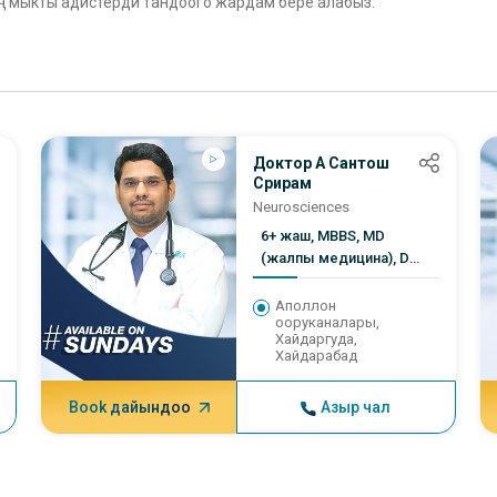
эң мыкты адистерди тандоого жардам бере алабыз.
микроскоптор жана компьютердик
навигация системалары, анын ичинде
заманбап жабдуулар
Доктор А Сантош
Срирам
Neurosciences
6+ жаш, MBBS, MD
(жалпы медицина), DM
(неврология)
Аполлон
ооруканалары,
Хайдаргуда,
Хайдарабад
Book дайындоо
Азыр чал