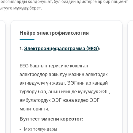
хнологияларды колдонушат, бул биздин адистерге ар бир пациент
Орто мээнин залалдуу инфаркты ү
ууга мүмкүндүк берет.
декомпрессивдүү гемикраниэктом
Нейро электрофизиология
көбүрөөк окуу
1.
Электроэнцефалограмма (EEG)
:
EEG баштын терисине коюлган
электроддор аркылуу мээнин электрдик
активдүүлүгүн жазат. ЭЭГнин ар кандай
түрлөрү бар, анын ичинде күнүмдүк ЭЭГ,
амбулатордук ЭЭГ жана видео ЭЭГ
мониторинги.
Бул тест эмнени көрсөтөт:
Мээ толкундары