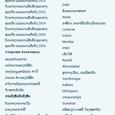
ທຸລະກິດ ແລະຄວາມຍືນຍົງ 2023
Delhi
ບົດລາຍງານຄວາມຮັບຜິດຊອບທາງ
ERCP
ໂຮງໝໍທີ່ດີທີ່ສຸດໃນ Secunderabad, Hyderabad
ອິນທະປະຣາສະທາ
ທຸລະກິດ ແລະຄວາມຍືນຍົງ 2022
Noida
ໂຮງໝໍທີ່ດີທີ່ສຸດໃນ Seshadripuram, Bangalore
ບົດລາຍງານຄວາມຮັບຜິດຊອບທາງ
ທຸລະກິດ ແລະຄວາມຍືນຍົງ 2024
ອາທີນາ, ອານານິຄົມປ້ອງກັນປະເທດ
ໂຮງໝໍທີ່ດີທີ່ສຸດໃນ Waltair Main Road, Visakhapatnam
ບົດລາຍງານຄວາມຮັບຜິດຊອບທາງ
Lucknow
ທຸລະກິດ ແລະຄວາມຍືນຍົງ 2025
Indore
ໂຮງຫມໍທີ່ດີທີ່ສຸດໃນ Subhash Nagar Road, Karimnagar
ບົດລາຍງານຄວາມຮັບຜິດຊອບທາງ
Mumbai
ທຸລະກິດ ແລະຄວາມຍືນຍົງ 2026
ດາຣາ
ໂຮງຫມໍທີ່ດີທີ່ສຸດໃນ Managari, Karaikudi
Corporate Governance
ເຮັດໃຫ້
ໂຮງໝໍທີ່ດີທີ່ສຸດໃນ Arepally, Warangal
ຄະນະກໍາມະການ
Nashik
ນະໂຍບາຍຂອງບໍລິສັດ
Ahmedabad
ໂຮງໝໍທີ່ດີທີ່ສຸດໃນ Arera Colony, Bhopal
ກອງປະຊຸມສາມັນປະ ຈຳ ປີ
ສູນກາງເມືອງ, ເອລລິສບຣິດ
ການກະ ທຳ ຂອງບໍລິສັດ
Gandhinagar
ໂຮງຫມໍທີ່ດີທີ່ສຸດໃນ Jayanagar, Bangalore
ແຈ້ງການລົງຄະແນນໄປສະນີ
Kolkata
ໂຮງໝໍທີ່ດີທີ່ສຸດໃນ KK Nagar, Madurai
ຈົດໝາຍນັດພົບ
EM Bypass
ການລົງທຶນນັກລົງທຶນ
ນາເຣນດຣາປູຣ
ໂຮງຫມໍທີ່ດີທີ່ສຸດໃນ Ramji Nagar, Nellore
ບົດລາຍງານການເງິນ
Guwahati
ລາຍງານປະຈໍາປີ
ຄຣິສຕຽນ ບາສຕີ, ໂຮງໝໍສາກົນ
ໂຮງຫມໍທີ່ດີທີ່ສຸດໃນ Sector-19, Rourkela