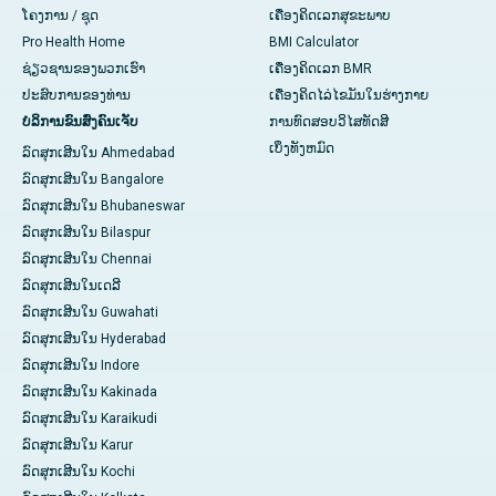
ໂຄງການ / ຊຸດ
ເຄື່ອງຄິດເລກສຸຂະພາບ
Pro Health Home
BMI Calculator
ຊ່ຽວຊານຂອງພວກເຮົາ
ເຄື່ອງຄິດເລກ BMR
ປະສົບການຂອງທ່ານ
ເຄື່ອງຄິດໄລ່ໄຂມັນໃນຮ່າງກາຍ
ບໍລິການຂົນສົ່ງຄົນເຈັບ
ການທົດສອບວິໄສທັດສີ
ເບິ່ງ​ທັງ​ຫມົດ
ລົດສຸກເສີນໃນ Ahmedabad
ລົດສຸກເສີນໃນ Bangalore
ລົດສຸກເສີນໃນ Bhubaneswar
ລົດສຸກເສີນໃນ Bilaspur
ລົດສຸກເສີນໃນ Chennai
ລົດສຸກເສີນໃນເດລີ
ລົດສຸກເສີນໃນ Guwahati
ລົດສຸກເສີນໃນ Hyderabad
ລົດສຸກເສີນໃນ Indore
ລົດສຸກເສີນໃນ Kakinada
ລົດສຸກເສີນໃນ Karaikudi
ລົດສຸກເສີນໃນ Karur
ລົດສຸກເສີນໃນ Kochi