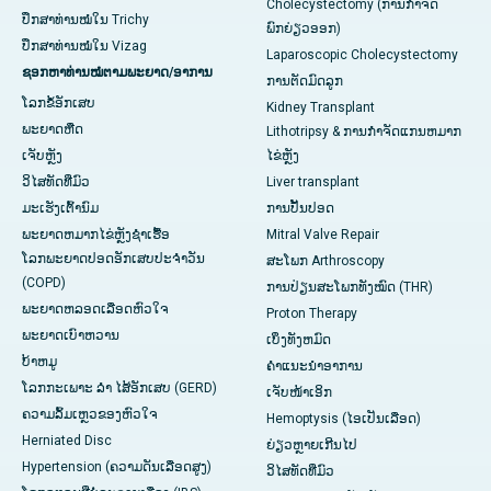
Cholecystectomy (ການກຳຈັດ
ປຶກສາທ່ານໝໍໃນ Trichy
ພົກຍ່ຽວອອກ)
ປຶກສາທ່ານໝໍໃນ Vizag
Laparoscopic Cholecystectomy
ຊອກຫາທ່ານໝໍຕາມພະຍາດ/ອາການ
ການຕັດມົດລູກ
ໂລກຂໍ້ອັກເສບ
Kidney Transplant
ພະຍາດຫືດ
Lithotripsy & ການກໍາຈັດແກນຫມາກ
ເຈັບ​ຫຼັງ
ໄຂ່ຫຼັງ
ວິໄສທັດທີ່ມົວ
Liver transplant
ມະເຮັງເຕົ້ານົມ
ການປັ້ນປອດ
ພະຍາດຫມາກໄຂ່ຫຼັງຊໍາເຮື້ອ
Mitral Valve Repair
ໂລກພະຍາດປອດອັກເສບປະຈໍາວັນ
ສະໂພກ Arthroscopy
(COPD)
ການປ່ຽນສະໂພກທັງໝົດ (THR)
ພະຍາດຫລອດເລືອດຫົວໃຈ
Proton Therapy
ພະຍາດເບົາຫວານ
ເບິ່ງທັງຫມົດ
ບ້າຫມູ
ຄໍາແນະນໍາອາການ
ໂລກກະເພາະ ລຳ ໄສ້ອັກເສບ (GERD)
ເຈັບໜ້າເອິກ
ຄວາມລົ້ມເຫຼວຂອງຫົວໃຈ
Hemoptysis (ໄອເປັນເລືອດ)
Herniated Disc
ຍ່ຽວຫຼາຍເກີນໄປ
Hypertension (ຄວາມດັນເລືອດສູງ)
ວິໄສທັດທີ່ມົວ