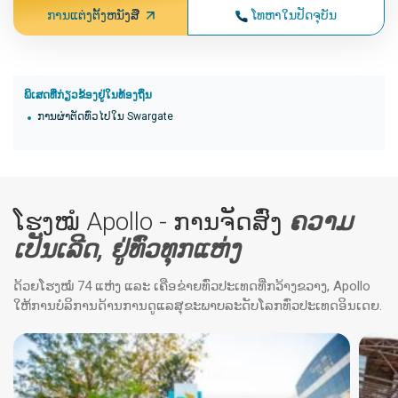
ການແຕ່ງຕັ້ງຫນັງສື
ໂທຫາໃນປັດຈຸບັນ
ພິເສດທີ່ກ່ຽວຂ້ອງຢູ່ໃນທ້ອງຖິ່ນ
ການຜ່າຕັດທົ່ວໄປໃນ Swargate
ໂຮງໝໍ Apollo - ການຈັດສົ່ງ
ຄວາມ
ເປັນເລີດ, ຢູ່ທົ່ວທຸກແຫ່ງ
ດ້ວຍໂຮງໝໍ 74 ແຫ່ງ ແລະ ເຄືອຂ່າຍທົ່ວປະເທດທີ່ກວ້າງຂວາງ, Apollo
ໃຫ້ການບໍລິການດ້ານການດູແລສຸຂະພາບລະດັບໂລກທົ່ວປະເທດອິນເດຍ.