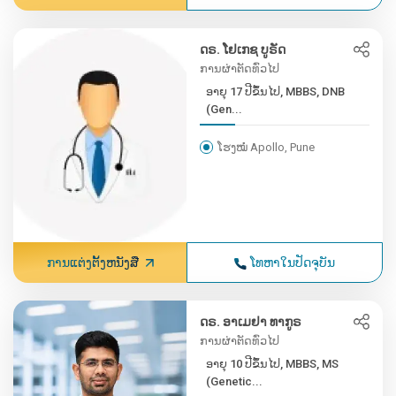
ດຣ. ໂຢເກຊ ບູຣັດ
ການຜ່າຕັດທົ່ວໄປ
ອາຍຸ 17 ປີຂຶ້ນໄປ, MBBS, DNB
(Gen...
ໂຮງໝໍ Apollo, Pune
ການແຕ່ງຕັ້ງຫນັງສື
ໂທຫາໃນປັດຈຸບັນ
ດຣ. ອາເມຢາ ທາກູຣ
ການຜ່າຕັດທົ່ວໄປ
ອາຍຸ 10 ປີຂຶ້ນໄປ, MBBS, MS
(Genetic...