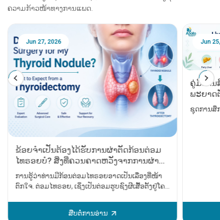
ຄວາມກ້າວໜ້າທາງການແພດ.
Jun 25, 2026
Feb 18
ຄູ່ມືການສຶກສາສຸຂະພາບຕັບຂອງຄົນເຈັບ:
ພະຍາດຕັບໄຂມັນ, ພະຍາດຕັບອັກເສບ,
ພະຍາດຕັບແຂງ, ​​ການຜ່າຕັດປ່ຽນຕັບ ແລະ
ຊຸດການສຶກສາຄົນເຈັບ: ຫ້າຫົວຂໍ້ສຸຂະພາບຕັບທີ່ສຳຄັນ
ມະເຮັງຕັບ
11 ອາກາ
ຄວນເອົາ
ອາການຫົວ
ສຳຄັນທີ່
ບັນຫາຫົວໃ
ໄດ້ຮັບການ
ຫຼັກຈະເກ
ສືບຕໍ່ການອ່ານ