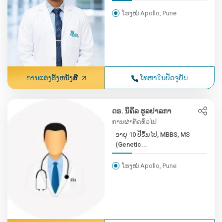
ໂຮງໝໍ Apollo, Pune
ການແຕ່ງຕັ້ງຫນັງສື
ໂທຫາໃນປັດຈຸບັນ
ດຣ. ນິຄິລ ຮູລຢາລກາ
ການຜ່າຕັດທົ່ວໄປ
ອາຍຸ 10 ປີຂຶ້ນໄປ, MBBS, MS
(Genetic...
ໂຮງໝໍ Apollo, Pune