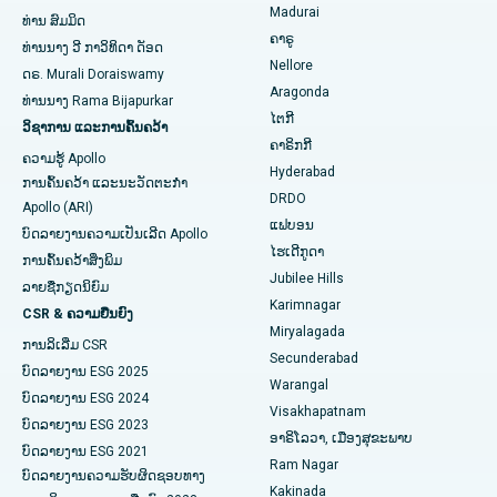
Madurai
ທ່ານ ສົມມິດ
ຄາຣູ
ການຜ່າຕັດໄຂ່ຫຼັງ
ໂຮງໝໍທີ່ດີທີ່ສຸດໃນຖະໜົນ Seepat, Bilaspur
ທ່ານ​ນາງ ວີ ກາ​ວິ​ທິ​ດາ ດັອດ
ຊອກຫານັກຈິດຕະວິທະຍາ
Nellore
ດຣ. Murali Doraiswamy
ການຜ່າຕັດມະເຮັງເຕົ້ານົມ
ໂຮງໝໍທີ່ດີທີ່ສຸດໃນ Ellisbridge, Ahmedabad
Aragonda
ທ່ານ​ນາງ Rama Bijapurkar
ໄຕກີ
ວິຊາການ ແລະການຄົ້ນຄວ້າ
ການປິ່ນປົວໂຣກຜີວ ໜັງ
ໂຮງໝໍທີ່ດີທີ່ສຸດໃນນິວເດລີ
ຊອກຫາແພດຜ່າຕັດທົ່ວໄປ
ຄາຣິກກີ
ຄວາມຮູ້ Apollo
Hyderabad
Colonoscopy
ໂຮງໝໍທີ່ດີທີ່ສຸດໃນ DRDO, Hyderabad
ການຄົ້ນຄວ້າ ແລະນະວັດຕະກໍາ
DRDO
Apollo (ARI)
Polypectomy
ໂຮງໝໍທີ່ດີທີ່ສຸດໃນ GS Road, Guwahati
ແຟບອນ
ບົດລາຍງານຄວາມເປັນເລີດ Apollo
ໄຮເດີກູດາ
ການຄົ້ນຄວ້າສິ່ງພິມ
ການກະຕຸ້ນສະຫມອງເລິກ
ໂຮງໝໍທີ່ດີທີ່ສຸດໃນ Hyderguda, Hyderabad
Jubilee Hills
ລາຍຊື່ກຽດນິຍົມ
Karimnagar
ການກວດລ້າງຊ່ອງຄອດ
ໂຮງໝໍທີ່ດີທີ່ສຸດໃນ Vijay Nagar, Indore
CSR & ຄວາມຍືນຍົງ
Miryalagada
ການລິເລີ່ມ CSR
ການກວດຮ່າງກາຍຂອງຫມາກໄຂ່ຫຼັງ
ໂຮງໝໍທີ່ດີທີ່ສຸດໃນ Suryaraopeta Main Road, Kakinada
Secunderabad
ບົດລາຍງານ ESG 2025
Warangal
Parathyroidectomy
ໂຮງໝໍທີ່ດີທີ່ສຸດໃນ Canal Circular Road, Kolkata
ບົດລາຍງານ ESG 2024
Visakhapatnam
ບົດລາຍງານ ESG 2023
ອາຣິໂລວາ, ເມືອງສຸຂະພາບ
ການຜ່າຕັດ Cytoreductive
ໂຮງໝໍທີ່ດີທີ່ສຸດໃນ CBD Belapur, Navi Mumbai
ບົດລາຍງານ ESG 2021
Ram Nagar
ບົດລາຍງານຄວາມຮັບຜິດຊອບທາງ
ເຊລາມິກການທົດແທນຫົວເຂົ່າທັງຫມົດ
ໂຮງໝໍທີ່ດີທີ່ສຸດໃນ Panchavati, Nashik
Kakinada