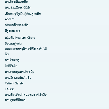
ການ​ຕິດ​ຕໍ່​ສື່​ມວນ​ຊົນ​
ການຮ່ວມມືຂອງບໍລິສັດ
ເປັນຫຍັງຈິ່ງເປັນຄູ່ຮ່ວມງານກັບ
Apollo?
ເຊື່ອມຕໍ່ກັບພວກເຮົາ
ວົງ Healers
ກ່ຽວກັບ Healers' Circle
ອັບເດດຫຼ້າສຸດ
ຄຸນນະພາບທາງດ້ານຄລີນິກ & ຜົນໄດ້
ຮັບ
ການຮັບຮອງ
ໄອທີດີເລີດ
ການ​ຄວບ​ຄຸມ​ການ​ຕິດ​ເຊື້ອ​
ການວັດແທກຜົນໄດ້ຮັບ
Patient Safety
TASCC
ການຫັນເປັນດິຈິຕອນແລະ AI ສໍາລັບ
ການດູແລທີ່ດີກວ່າ