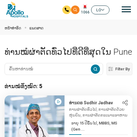
ຊີ້ນ
LO
1066
ໃຫ້ຂ້າມໄປຫາເນື້ອໃນຕົ້ນຕໍ
ຫນ້າທໍາອິດ
ແພດສາດ
ທ່ານໝໍຜ່າຕັດທົ່ວໄປທີ່ດີທີ່ສຸດໃນ Pune
Filter By
ທ່ານໝໍທັງໝົດ:
5
ທ່ານດຣ Sudhir Jadhav
ການຜ່າຕັດທົ່ວໄປ, ການຜ່າຕັດດ້ວຍ
ຫຸ່ນຍົນ, ການຜ່າຕັດກະເພາະອາຫານ
ອາຍຸ 15 ປີຂຶ້ນໄປ, MBBS, MS
(Gen ...