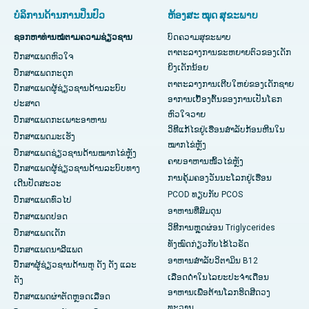
ບໍລິການດ້ານການປິ່ນປົວ
ຫ້ອງສະ ໝຸດ ສຸຂະພາບ
ຊອກຫາທ່ານໝໍຕາມຄວາມຊ່ຽວຊານ
ບົດຄວາມສຸຂະພາບ
ຕາຕະລາງການຂະຫຍາຍຕົວຂອງເດັກ
ປຶກສາແພດຫົວໃຈ
ຍິງເດັກນ້ອຍ
ປຶກສາແພດກະດູກ
ຕາຕະລາງການເຕີບໃຫຍ່ຂອງເດັກຊາຍ
ປຶກສາແພດຜູ້ຊ່ຽວຊານດ້ານລະບົບ
ອາການເບື້ອງຕົ້ນຂອງການເປັນໂຣກ
ປະສາດ
ຫົວໃຈວາຍ
ປຶກສາແພດກະເພາະອາຫານ
ວິທີແກ້ໄຂຢູ່ເຮືອນສຳລັບກ້ອນຫີນໃນ
ປຶກສາແພດມະເຮັງ
ໝາກໄຂ່ຫຼັງ
ປຶກສາແພດຊ່ຽວຊານດ້ານໝາກໄຂ່ຫຼັງ
ຄາບອາຫານໜິ້ວໄຂ່ຫຼັງ
ປຶກສາແພດຜູ້ຊ່ຽວຊານດ້ານລະບົບທາງ
ການຄຸ້ມຄອງວັນນະໂລກຢູ່ເຮືອນ
ເດີນປັດສະວະ
PCOD ທຽບກັບ PCOS
ປຶກສາແພດທົ່ວໄປ
ອາຫານທີ່ສົມດຸນ
ປຶກສາແພດປອດ
ວິທີການຫຼຸດຜ່ອນ Triglycerides
ປຶກສາແພດເດັກ
ທັງໝົດກ່ຽວກັບໄຂ້ໄວຣັດ
ປຶກສາແພດນາລີແພດ
ອາຫານສຳລັບວິຕາມິນ B12
ປຶກສາຜູ້ຊ່ຽວຊານດ້ານຫູ ດັງ ດັງ ແລະ
ເລືອດດໍາໃນໄລຍະປະຈໍາເດືອນ
ດັງ
ອາຫານເພື່ອຕ້ານໂລກຮິດສີດວງ
ປຶກສາແພດຜ່າຕັດຫຼອດເລືອດ
ທະວານ