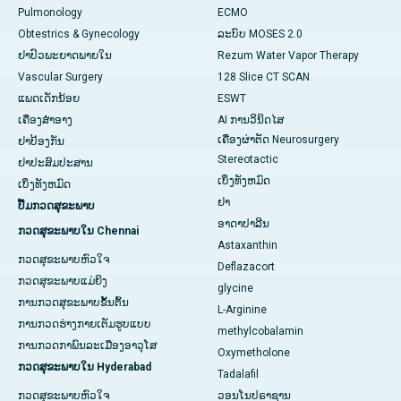
Pulmonology
ECMO
Obtestrics & Gynecology
ລະບົບ MOSES 2.0
ຢາ​ປົວ​ພະ​ຍາດ​ພາຍ​ໃນ
Rezum Water Vapor Therapy
Vascular Surgery
128 Slice CT SCAN
ແພດເດັກນ້ອຍ
ESWT
ເຄື່ອງສໍາອາງ
AI ການວິນິດໄສ
ເຄື່ອງຜ່າຕັດ Neurosurgery
ຢາປ້ອງກັນ
Stereotactic
ຢາປະສົມປະສານ
ເບິ່ງທັງຫມົດ
ເບິ່ງທັງຫມົດ
ຢາ
ປື້ມກວດສຸຂະພາບ
ອາດາປາລີນ
ກວດສຸຂະພາບໃນ Chennai
Astaxanthin
ກວດສຸຂະພາບຫົວໃຈ
Deflazacort
ກວດສຸຂະພາບແມ່ຍິງ
glycine
ການກວດສຸຂະພາບຂັ້ນຕົ້ນ
L-Arginine
ການກວດຮ່າງກາຍເຕັມຮູບແບບ
methylcobalamin
ການກວດກາພົນລະເມືອງອາວຸໂສ
Oxymetholone
ກວດສຸຂະພາບໃນ Hyderabad
Tadalafil
ກວດສຸຂະພາບຫົວໃຈ
ວອນໂນປຣາຊານ