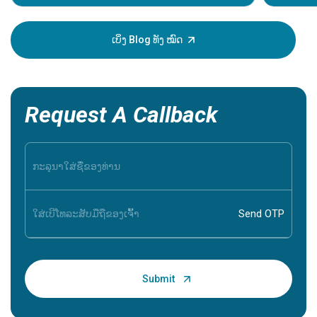
ຂອງການເປັ
ສາມາດຊ່ວຍ
ສະນັ້ນມັນຈ
ເບິ່ງ Blog ທັງ ໝົດ
ອາການເຫຼົ່
Request A Callback