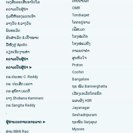
ເຕຍນໍ້າເພັດ
ການຜ່າຕັດ Lasik
ໂຮງໝໍທີ່ດີທີ່ສຸດໃນ Jubilee Hills, Hyderabad
ເພງສັນລະເສີນອາໂປໂລ
ຊອກຫາແພດເດັກ
OMR
ຄວາມເປັນຜູ້ນໍາ
ໂຣກຜີວ ໜັງ
ໂຮງໝໍທີ່ດີທີ່ສຸດໃນ Tondiarpet, Chennai
Tondiarpet
ກຸ່ມຍີ່ຫໍ້ຂອງພວກເຮົາ
ໂຄຕະປູຣາມ
ລາງວັນ & ລາງວັນ
liposuction
ໂຮງໝໍທີ່ດີທີ່ສຸດໃນ Kotturpuram, Chennai
ເຟີສເມດ
ຊອກຫາແພດຜິວໜັງ
ພັນທະມິດ
ໂຮງໝໍເດັກ
Coronary Angiogram
ໂຮງຫມໍທີ່ດີທີ່ສຸດໃນຖະຫນົນ Kovai, Karur
ຜົນສຳເລັດ & ເປົ້າໝາຍ
ໂຮງໝໍແມ່ຍິງ
ມື້ໜຶ່ງຢູ່ Apollo
Transcatheter Aortic Valve ປ່ຽນແທນ
ໂຮງໝໍທີ່ດີທີ່ສຸດໃນ Karapakkam, Chennai
ກາລະປາຄຳ
ຊອກຫາແພດຊ່ຽວຊານດ້ານລະບົບທາງເດີນ
ວຽກເຮັດງານທໍາ
ສູນຫົວໃຈ
ຄວາມເປັນຜູ້ນໍາ
ປັດສະວະ
ສ້ອມແປງວາວ MitraClip
ໂຮງໝໍທີ່ດີທີ່ສຸດໃນ Arilova, Vizag
Proton
ຄວາມເປັນຜູ້ນໍາ ➤
Cochin
ການຜ່າຕັດຫົວໃຈແບບຮຸກຮານໜ້ອຍສຸດ
ໂຮງໝໍທີ່ດີທີ່ສຸດໃນ Kanpur Road, Lucknow
ດຣ.ປະເທບ C. Reddy
Bangalore
ຊອກຫາແພດຜູ້ຊ່ຽວຊານດ້ານພະຍາດເບົາຫວານ
ດຣ. ປະເສີດ ເຣດາ
catheter Ablation
ໂຮງໝໍທີ່ດີທີ່ສຸດໃນເຂດ 26, Noida
ຖະ ໜົນ Bannerghatta
ດຣ ສຸນີຕາ ເຣດດີ
ເມືອງເອເລັກໂຕຣນິກ
ການຜ່າຕັດຟື້ນຟູ ACL
ໂຮງໝໍທີ່ດີທີ່ສຸດໃນ Gandhinagar, Ahmedabad
ນາງ Shobana Kamineni
ແຜນຜັງ HSR
ຊອກຫາແພດຊ່ຽວຊານດ້ານພະຍາດຍິງ
ດຣ Sangita Reddy
Jayanagar
ການປ່ຽນແທນບ່າໄຫລ່
ໂຮງໝໍທີ່ດີທີ່ສຸດໃນ Aragonda, Andhra Pradesh
.
Seshadripuram
Ablation Endometrial
ໂຮງໝໍທີ່ດີທີ່ສຸດໃນຖະໜົນ Bannerghatta, Bangalore
ຜູ້ອໍານວຍການເອກະລາດ ➤
ຖະໜົນ Sarjapur
ຊອກຫາແພດທົ່ວໄປ
Mysore
ທ່ານ MBN Rao
ເສັ້ນເລືອດແດງຂອງມົດລູກ
ໂຮງໝໍທີ່ດີທີ່ສຸດໃນໜ່ວຍທີ 15, Bhubaneswar