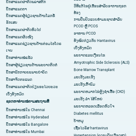
ປຶກສາແພດຜ່າຕັດພລາສຕິກ
ວິທີແກ້ໄຂຢູ່ເຮືອນສຳລັບອາການຖອກ
ປຶກສາແພດຕາ
ທ້ອງ
ປຶກສາແພດຜູ້ຊ່ຽວຊານດ້ານໂລກຂໍ້
ການປິ່ນປົວແບບທໍາມະຊາດສໍາລັບ
ອັກເສບ
PCOD ຫຼື PCOS
ປຶກສາແພດຜ່າຕັດທົ່ວໄປ
ອາຫານ PCOD
ປຶກສາແພດຜິວໜັງ
ທັງໝົດກ່ຽວກັບ Hantavirus
ປຶກສາແພດຊ່ຽວຊານດ້ານຕ່ອມໄຮໂດຣ
ເບິ່ງ​ທັງ​ຫມົດ
ເຈນ
ພະຍາດແລະເງື່ອນໄຂ
ປຶກສາທ່ານໝໍແຂ້ວ
Amyotrophic Side Sclerosis (ALS)
ປຶກສາຜູ້ຊ່ຽວຊານດ້ານພະຍາດຕິດຕໍ່
Bone Marrow Transplant
ປຶກສານັກກາຍຍະພາບບຳບັດ
ມະເຮັງມະເຮັງ
ປຶກສາຈິດຕະແພດ
ມະເຮັງເຕົ້ານົມ
ປຶກສາແພດຜ່າຕັດປ່ຽນອະໄວຍະວະ
ພະຍາດຫມາກໄຂ່ຫຼັງຊໍາເຮື້ອ (CKD)
ເບິ່ງທັງຫມົດ
ມະເຮັງ ລຳ ໄສ້ໃຫຍ່
ຊອກຫາທ່ານໝໍຕາມສະຖານທີ່
ພະຍາດຫລອດເລືອດຫົວໃຈ
ປຶກສາທ່ານໝໍໃນ Chennai
Diabetes mellitus
ປຶກສາທ່ານໝໍໃນ Hyderabad
ບ້າຫມູ
ປຶກສາທ່ານໝໍໃນ Bangalore
ເຊື້ອໄວຣັສ hantavirus
ປຶກສາທ່ານໝໍໃນ Mumbai
Hypertension (ຄວາມດັນເລືອດສູງ)