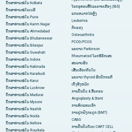
ປຶກສາທ່ານໝໍໃນ Kolkata
ໂຣກອຸທອນທີ່ບໍ່ລະຄາຍເຄືອງ (IBS)
ປຶກສາທ່ານໝໍໃນເດລີ
ແກນ​ຫມາກ​ໄຂ່​ຫຼັງ
ປຶກສາທ່ານໝໍໃນ Pune
Leukemia
ປຶກສາທ່ານໝໍໃນ Karim Nagar
ຕັບແຂງ
ປຶກສາທ່ານໝໍໃນ Ahmedabad
Osteoarthritis
ປຶກສາທ່ານໝໍໃນ Bhubaneswar
PCOD/PCOS
ປຶກສາທ່ານໝໍໃນ Bilaspur
ພະຍາດ Parkinson
ປຶກສາທ່ານໝໍໃນ Guwahati
Rheumatoid ໂລກຂໍ້ອັກເສບ
ປຶກສາທ່ານໝໍໃນ Indore
ສະພາບຜິວ
ປຶກສາທ່ານໝໍໃນ Kakinada
ເສັ້ນເລືອດຕັນໃນ
ປຶກສາທ່ານໝໍໃນ Karaikudi
ພະຍາດ thyroid ຜິດປົກກະຕິ
ປຶກສາທ່ານໝໍໃນ Karur
ເບິ່ງທັງຫມົດ
ປຶກສາທ່ານໝໍໃນ Lucknow
ການປິ່ນປົວ & ຂັ້ນຕອນ
ປຶກສາທ່ານໝໍໃນ Madurai
Angioplasty & Stent
ປຶກສາທ່ານໝໍໃນ Mysore
ການທົດແທນເຂົ່າ
ປຶກສາທ່ານໝໍໃນ Nashik
ການປູກຝັງກະດູກ (BMT)
ປຶກສາທ່ານໝໍໃນ Noida
CABG
ປຶກສາທ່ານໝໍໃນ Nellore
ການປິ່ນປົວດ້ວຍ CART CELL
ປຶກສາທ່ານໝໍໃນ Rourkela