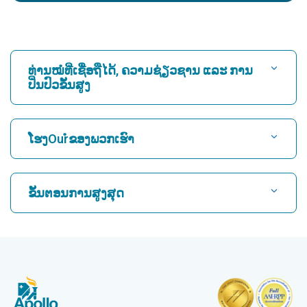
ທ່ານໝໍທີ່ເຊື່ອຖືໄດ້, ຄວາມຊ່ຽວຊານ ແລະ ການ
ປິ່ນປົວຂັ້ນສູງ
ຊອກຫາໂຮງ ໝໍ
ໂຮງOurໍຂອງພວກເຮົາ
ຊອກຫາແພດຫົວໃຈ
ໂຮງໝໍທີ່ດີທີ່ສຸດໃນ Karukutty, Cochin
ຂັ້ນຕອນການສູງສຸດ
ໂຮງໝໍທີ່ດີທີ່ສຸດໃນ Greams Road, Chennai
ຊອກຫາແພດຜູ້ຊ່ຽວຊານດ້ານລະບົບປະສາດ
CABG
ໂຮງຫມໍທີ່ດີທີ່ສຸດໃນ Kuvempunagar, Mysore
CAR T Cell Therapy
ໂຮງໝໍທີ່ດີທີ່ສຸດໃນ Vanagaram, Chennai
ຊອກຫາແພດຊ່ຽວຊານດ້ານກະດູກ
Laparoscopic Cholecystectomy
ໂຮງໝໍທີ່ດີທີ່ສຸດໃນ Teynampet, Chennai