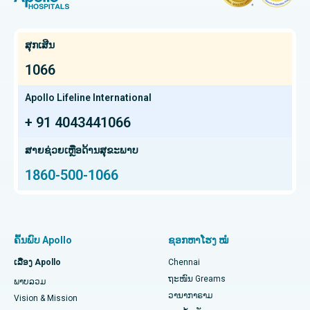
ການຕັດມົດລູກ
ໂຮງໝໍທີ່ດີທີ່ສຸດໃນ OMR, Chennai
ຊອກຫາແພດຜູ້ຊ່ຽວຊານດ້ານມະເຮັງ
Kidney Transplant
ໂຮງໝໍມະເຮັງທີ່ດີທີ່ສຸດໃນ Bhat, Gandhinagar, Ahmedabad
ສຸກເສີນ
Extracorporeal Shockwave Lithotripsy
ໂຮງໝໍມະເຮັງທີ່ດີທີ່ສຸດໃນເມືອງອີເລັກໂທຣນິກ, ບັງກາລໍ
1066
ຊອກຫາແພດຊ່ຽວຊານດ້ານກະເພາະອາຫານ
Liver transplant
ໂຮງໝໍມະເຮັງທີ່ດີທີ່ສຸດໃນ Teynampet, Chennai
Apollo Lifeline International
ການປັ້ນປອດ
+ 91 4043441066
ໂຮງໝໍມະເຮັງທີ່ດີທີ່ສຸດໃນ HSR Layout, Bangalore
ຊອກຫາແພດຜ່າຕັດປ່ຽນຖ່າຍອະໄວຍະວະ
ສະໂພກ Arthroscopy
ສູນມະເຮັງໂປຣຕອນທີ່ດີທີ່ສຸດໃນ Chennai
ສາຍຊ່ວຍເຫຼືອດ້ານສຸຂະພາບ
1860-500-1066
Total Hip Replacement
ຊອກຫາຜູ້ຊ່ຽວຊານດ້ານຫູ ດັງ ດັງ ແລະ ດັງ
ໂຮງໝໍເດັກທີ່ດີທີ່ສຸດໃນ Thousand Lights, Chennai
Proton Therapy
ໂຮງໝໍຍິງທີ່ດີທີ່ສຸດໃນ Thousand Lights, Chennai
ຊອກຫາແພດຊ່ຽວຊານດ້ານປອດ
ການປ່ຽນຫົວເຂົ່າທັງໝົດທີ່ຮຸກຮານໜ້ອຍສຸດ
ໂຮງໝໍທີ່ດີທີ່ສຸດໃນ Paschim Boragaon, Guwahati
ຄົ້ນພົບ Apollo
ຊອກຫາໂຮງ ໝໍ
ໄວຕິດຕາມການທົດແທນ Knee Knee
ໂຮງໝໍທີ່ດີທີ່ສຸດໃນ PH Road, Chennai
ເລື່ອງ Apollo
Chennai
ຊອກຫາໝໍແຂ້ວ
ຖະໜົນ Greams
ພາບລວມ
Sleeve Gastrectomy
ສູນຫົວໃຈທີ່ດີທີ່ສຸດໃນ Thousand Lights, Chennai
ວານາກາຣາມ
Vision & Mission