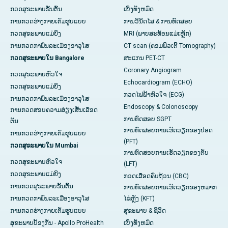
ກວດສຸຂະພາບຂັ້ນຕົ້ນ
ເບິ່ງທັງຫມົດ
ການກວດຮ່າງກາຍເຕັມຮູບແບບ
ການວິນິດໄສ & ການທົດສອບ
ກວດສຸຂະພາບແມ່ຍິງ
MRI (ພາບສະທ້ອນແມ່ເຫຼັກ)
ການກວດກາພົນລະເມືອງອາວຸໂສ
CT scan (ຄອມພິວເຕີ້ Tomography)
ກວດສຸຂະພາບໃນ Bangalore
ສະແກນ PET-CT
Coronary Angiogram
ກວດສຸຂະພາບຫົວໃຈ
Echocardiogram (ECHO)
ກວດສຸຂະພາບແມ່ຍິງ
ກວດໄຟຟ້າຫົວໃຈ (ECG)
ການກວດກາພົນລະເມືອງອາວຸໂສ
Endoscopy & Colonoscopy
ການກວດສອບຄວາມສ່ຽງເສັ້ນເລືອດ
ການທົດສອບ SGPT
ຕັນ
ການທົດສອບການເຮັດວຽກຂອງປອດ
ການກວດຮ່າງກາຍເຕັມຮູບແບບ
(PFT)
ກວດສຸຂະພາບໃນ Mumbai
ການທົດສອບການເຮັດວຽກຂອງຕັບ
ກວດສຸຂະພາບຫົວໃຈ
(LFT)
ກວດສຸຂະພາບແມ່ຍິງ
ກວດເລືອດຄົບຖ້ວນ (CBC)
ການກວດສຸຂະພາບຂັ້ນຕົ້ນ
ການທົດສອບການເຮັດວຽກຂອງຫມາກ
ການກວດກາພົນລະເມືອງອາວຸໂສ
ໄຂ່ຫຼັງ (KFT)
ການກວດຮ່າງກາຍເຕັມຮູບແບບ
ສຸຂະພາບ & ຊີວິດ
ສຸຂະພາບປ້ອງກັນ - Apollo ProHealth
ເບິ່ງທັງຫມົດ