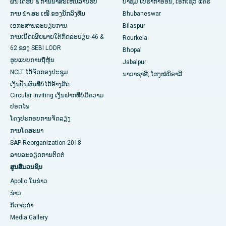
ຜົນໄດ້ຮັບ & ການນໍາສະເຫນີລາຍຮັບ
ປາຊິມ ໂບຣາກາອອນ, ເອັກເຊວ ແຄຣ
ໂຮງໝໍທີ່ດີທີ່ສຸດໃນ Swargate, Pune
ການ ນຳ ສະ ເໜີ ຂອງນັກລົງທືນ
Bhubaneswar
ເອກະສານລະບຽບການ
Bilaspur
ໂຮງໝໍມະເຮັງແມ່ຍິງທີ່ດີທີ່ສຸດໃນພາກໃຕ້ຂອງເດລີ
ການເປີດເຜີຍພາຍໃຕ້ກົດລະບຽບ 46 &
Rourkela
62 ຂອງ SEBI LODR
Bhopal
ຮູບແບບການຖືຫຸ້ນ
Jabalpur
NCLT ໄດ້​ຈັດ​ກອງ​ປະ​ຊຸມ​
ນາວາຊາຣີ, ໂຮງໝໍນິຣາລີ
ເງິນປັນຜົນທີ່ບໍ່ໄດ້ອ້າງສິດ
Circular Inviting ເງິນຝາກທີ່ບໍ່ມີຄວາມ
ປອດໄພ
ໂຄງປະກອບການຈັດລຽງ
ການໂຄສະນາ
SAP Reorganization 2018
ລາຍລະອຽດການຕິດຕໍ່
ສູນສື່ມວນຊົນ
Apollo ໃນຂ່າວ
ຂ່າວ
ກິດຈະກໍາ
Media Gallery