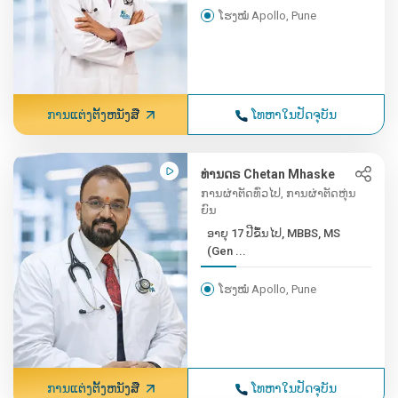
ໂຮງໝໍ Apollo, Pune
ການແຕ່ງຕັ້ງຫນັງສື
ໂທຫາໃນປັດຈຸບັນ
ທ່ານດຣ Chetan Mhaske
ການຜ່າຕັດທົ່ວໄປ, ການຜ່າຕັດຫຸ່ນ
ຍົນ
ອາຍຸ 17 ປີຂຶ້ນໄປ, MBBS, MS
(Gen ...
ໂຮງໝໍ Apollo, Pune
ການແຕ່ງຕັ້ງຫນັງສື
ໂທຫາໃນປັດຈຸບັນ