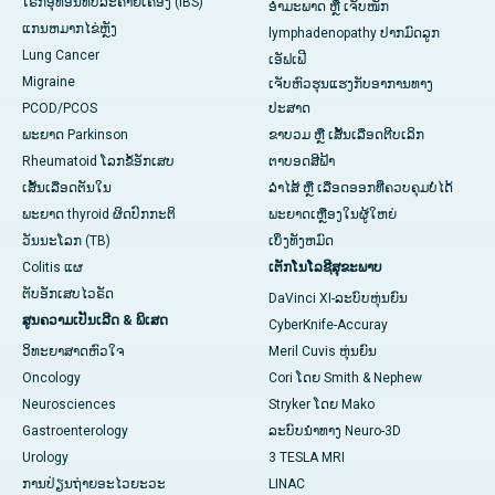
ໂຣກອຸທອນທີ່ບໍ່ລະຄາຍເຄືອງ (IBS)
ອຳມະພາດ ຫຼື ເຈັບໜັກ
ແກນ​ຫມາກ​ໄຂ່​ຫຼັງ
lymphadenopathy ປາກມົດລູກ
Lung Cancer
ເອັຟເຟີ
Migraine
ເຈັບຫົວຮຸນແຮງກັບອາການທາງ
PCOD/PCOS
ປະສາດ
ພະຍາດ Parkinson
ຂາບວມ ຫຼື ເສັ້ນເລືອດຕີບເລິກ
Rheumatoid ໂລກຂໍ້ອັກເສບ
ຕາບອດສີຟ້າ
ເສັ້ນເລືອດຕັນໃນ
ລຳໄສ້ ຫຼື ເລືອດອອກທີ່ຄວບຄຸມບໍ່ໄດ້
ພະຍາດ thyroid ຜິດປົກກະຕິ
ພະຍາດເຫຼືອງໃນຜູ້ໃຫຍ່
ວັນນະໂລກ (TB)
ເບິ່ງທັງຫມົດ
Colitis ແຜ
ເຕັກໂນໂລຊີສຸຂະພາບ
ຕັບອັກເສບໄວຣັດ
DaVinci XI-ລະບົບຫຸ່ນຍົນ
ສູນຄວາມເປັນເລີດ & ພິເສດ
CyberKnife-Accuray
ວິທະຍາສາດຫົວໃຈ
Meril Cuvis ຫຸ່ນຍົນ
Oncology
Cori ໂດຍ Smith & Nephew
Neurosciences
Stryker ໂດຍ Mako
Gastroenterology
ລະບົບນຳທາງ Neuro-3D
Urology
3 TESLA MRI
ການປ່ຽນຖ່າຍອະໄວຍະວະ
LINAC