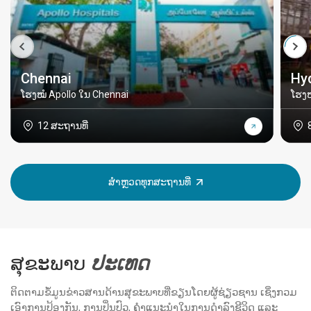
Chennai
Hy
ໂຮງໝໍ Apollo ໃນ Chennai
ໂຮງໝ
12 ສະຖານທີ່
ສຳຫຼວດທຸກສະຖານທີ່
ສຸຂະພາບ
ປະ​ເທດ
ຕິດຕາມຂໍ້ມູນຂ່າວສານດ້ານສຸຂະພາບທີ່ຂຽນໂດຍຜູ້ຊ່ຽວຊານ ເຊິ່ງກວມ
ເອົາການປ້ອງກັນ, ການປິ່ນປົວ, ຄຳແນະນຳໃນການດຳລົງຊີວິດ ແລະ