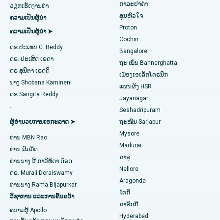
Transcatheter Aortic Valve ປ່ຽນແທນ
ໂຮງໝໍທີ່ດີທີ່ສຸດໃນ Karapakkam, Chennai
ກາລະປາຄຳ
ຊອກຫາແພດຊ່ຽວຊານດ້ານລະບົບທາງເດີນ
ວຽກເຮັດງານທໍາ
ສູນຫົວໃຈ
ຄວາມເປັນຜູ້ນໍາ
ປັດສະວະ
ສ້ອມແປງວາວ MitraClip
ໂຮງໝໍທີ່ດີທີ່ສຸດໃນ Arilova, Vizag
Proton
ຄວາມເປັນຜູ້ນໍາ ➤
Cochin
ການຜ່າຕັດຫົວໃຈແບບຮຸກຮານໜ້ອຍສຸດ
ໂຮງໝໍທີ່ດີທີ່ສຸດໃນ Kanpur Road, Lucknow
ດຣ.ປະເທບ C. Reddy
Bangalore
ຊອກຫາແພດຜູ້ຊ່ຽວຊານດ້ານພະຍາດເບົາຫວານ
ດຣ. ປະເສີດ ເຣດາ
catheter Ablation
ໂຮງໝໍທີ່ດີທີ່ສຸດໃນເຂດ 26, Noida
ຖະ ໜົນ Bannerghatta
ດຣ ສຸນີຕາ ເຣດດີ
ເມືອງເອເລັກໂຕຣນິກ
ການຜ່າຕັດຟື້ນຟູ ACL
ໂຮງໝໍທີ່ດີທີ່ສຸດໃນ Gandhinagar, Ahmedabad
ນາງ Shobana Kamineni
ແຜນຜັງ HSR
ຊອກຫາແພດຊ່ຽວຊານດ້ານພະຍາດຍິງ
ດຣ Sangita Reddy
Jayanagar
ການປ່ຽນແທນບ່າໄຫລ່
ໂຮງໝໍທີ່ດີທີ່ສຸດໃນ Aragonda, Andhra Pradesh
.
Seshadripuram
Ablation Endometrial
ໂຮງໝໍທີ່ດີທີ່ສຸດໃນຖະໜົນ Bannerghatta, Bangalore
ຜູ້ອໍານວຍການເອກະລາດ ➤
ຖະໜົນ Sarjapur
ຊອກຫາແພດທົ່ວໄປ
Mysore
ທ່ານ MBN Rao
ເສັ້ນເລືອດແດງຂອງມົດລູກ
ໂຮງໝໍທີ່ດີທີ່ສຸດໃນໜ່ວຍທີ 15, Bhubaneswar
Madurai
ທ່ານ ສົມມິດ
ຄາຣູ
ການຜ່າຕັດໄຂ່ຫຼັງ
ໂຮງໝໍທີ່ດີທີ່ສຸດໃນຖະໜົນ Seepat, Bilaspur
ທ່ານ​ນາງ ວີ ກາ​ວິ​ທິ​ດາ ດັອດ
ຊອກຫານັກຈິດຕະວິທະຍາ
Nellore
ດຣ. Murali Doraiswamy
ການຜ່າຕັດມະເຮັງເຕົ້ານົມ
ໂຮງໝໍທີ່ດີທີ່ສຸດໃນ Ellisbridge, Ahmedabad
Aragonda
ທ່ານ​ນາງ Rama Bijapurkar
ໄຕກີ
ວິຊາການ ແລະການຄົ້ນຄວ້າ
ການປິ່ນປົວໂຣກຜີວ ໜັງ
ໂຮງໝໍທີ່ດີທີ່ສຸດໃນນິວເດລີ
ຊອກຫາແພດຜ່າຕັດທົ່ວໄປ
ຄາຣິກກີ
ຄວາມຮູ້ Apollo
Hyderabad
Colonoscopy
ໂຮງໝໍທີ່ດີທີ່ສຸດໃນ DRDO, Hyderabad