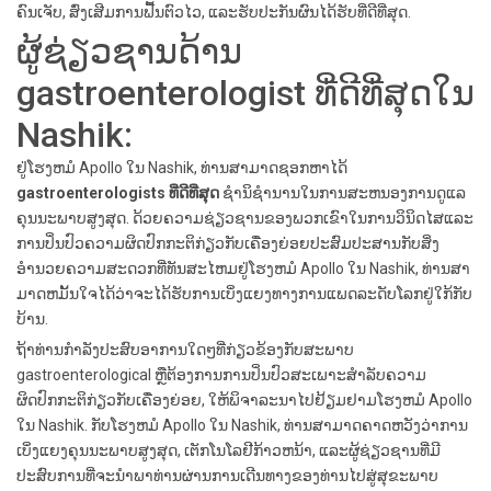
ຄົນເຈັບ, ສົ່ງເສີມການຟື້ນຕົວໄວ, ແລະຮັບປະກັນຜົນໄດ້ຮັບທີ່ດີທີ່ສຸດ.
ຜູ້ຊ່ຽວຊານດ້ານ
gastroenterologist ທີ່ດີທີ່ສຸດໃນ
Nashik:
ຢູ່ໂຮງຫມໍ Apollo ໃນ Nashik, ທ່ານສາມາດຊອກຫາໄດ້
gastroenterologists ທີ່ດີທີ່ສຸດ
ຊໍານິຊໍານານໃນການສະຫນອງການດູແລ
ຄຸນນະພາບສູງສຸດ. ດ້ວຍຄວາມຊ່ຽວຊານຂອງພວກເຂົາໃນການວິນິດໄສແລະ
ການປິ່ນປົວຄວາມຜິດປົກກະຕິກ່ຽວກັບເຄື່ອງຍ່ອຍປະສົມປະສານກັບສິ່ງ
ອໍານວຍຄວາມສະດວກທີ່ທັນສະໄຫມຢູ່ໂຮງຫມໍ Apollo ໃນ Nashik, ທ່ານສາ
ມາດຫມັ້ນໃຈໄດ້ວ່າຈະໄດ້ຮັບການເບິ່ງແຍງທາງການແພດລະດັບໂລກຢູ່ໃກ້ກັບ
ບ້ານ.
ຖ້າທ່ານກໍາລັງປະສົບອາການໃດໆທີ່ກ່ຽວຂ້ອງກັບສະພາບ
gastroenterological ຫຼືຕ້ອງການການປິ່ນປົວສະເພາະສໍາລັບຄວາມ
ຜິດປົກກະຕິກ່ຽວກັບເຄື່ອງຍ່ອຍ, ໃຫ້ພິຈາລະນາໄປຢ້ຽມຢາມໂຮງຫມໍ Apollo
ໃນ Nashik. ກັບໂຮງຫມໍ Apollo ໃນ Nashik, ທ່ານສາມາດຄາດຫວັງວ່າການ
ເບິ່ງແຍງຄຸນນະພາບສູງສຸດ, ເຕັກໂນໂລຢີກ້າວຫນ້າ, ແລະຜູ້ຊ່ຽວຊານທີ່ມີ
ປະສົບການທີ່ຈະນໍາພາທ່ານຜ່ານການເດີນທາງຂອງທ່ານໄປສູ່ສຸຂະພາບ