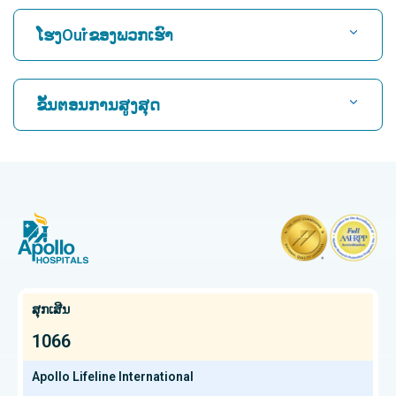
ຊອກຫາໂຮງ ໝໍ
ໂຮງOurໍຂອງພວກເຮົາ
ຊອກຫາແພດຫົວໃຈ
ໂຮງໝໍທີ່ດີທີ່ສຸດໃນ Karukutty, Cochin
ຂັ້ນຕອນການສູງສຸດ
ໂຮງໝໍທີ່ດີທີ່ສຸດໃນ Greams Road, Chennai
ຊອກຫາແພດຜູ້ຊ່ຽວຊານດ້ານລະບົບປະສາດ
CABG
ໂຮງຫມໍທີ່ດີທີ່ສຸດໃນ Kuvempunagar, Mysore
CAR T Cell Therapy
ໂຮງໝໍທີ່ດີທີ່ສຸດໃນ Vanagaram, Chennai
ຊອກຫາແພດຊ່ຽວຊານດ້ານກະດູກ
Laparoscopic Cholecystectomy
ໂຮງໝໍທີ່ດີທີ່ສຸດໃນ Teynampet, Chennai
ການຕັດມົດລູກ
ໂຮງໝໍທີ່ດີທີ່ສຸດໃນ OMR, Chennai
ຊອກຫາແພດຜູ້ຊ່ຽວຊານດ້ານມະເຮັງ
Kidney Transplant
ໂຮງໝໍມະເຮັງທີ່ດີທີ່ສຸດໃນ Bhat, Gandhinagar, Ahmedabad
ສຸກເສີນ
Extracorporeal Shockwave Lithotripsy
ໂຮງໝໍມະເຮັງທີ່ດີທີ່ສຸດໃນເມືອງອີເລັກໂທຣນິກ, ບັງກາລໍ
1066
ຊອກຫາແພດຊ່ຽວຊານດ້ານກະເພາະອາຫານ
Liver transplant
ໂຮງໝໍມະເຮັງທີ່ດີທີ່ສຸດໃນ Teynampet, Chennai
Apollo Lifeline International