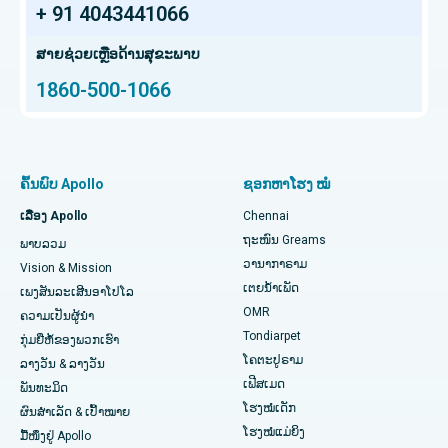
ການປັ້ນປອດ
+ 91 4043441066
ໂຮງໝໍມະເຮັງທີ່ດີທີ່ສຸດໃນ HSR Layout, Bangalore
ຊອກຫາແພດຜ່າຕັດປ່ຽນຖ່າຍອະໄວຍະວະ
ສະໂພກ Arthroscopy
ສູນມະເຮັງໂປຣຕອນທີ່ດີທີ່ສຸດໃນ Chennai
ສາຍຊ່ວຍເຫຼືອດ້ານສຸຂະພາບ
1860-500-1066
Total Hip Replacement
ຊອກຫາຜູ້ຊ່ຽວຊານດ້ານຫູ ດັງ ດັງ ແລະ ດັງ
ໂຮງໝໍເດັກທີ່ດີທີ່ສຸດໃນ Thousand Lights, Chennai
Proton Therapy
ໂຮງໝໍຍິງທີ່ດີທີ່ສຸດໃນ Thousand Lights, Chennai
ຊອກຫາແພດຊ່ຽວຊານດ້ານປອດ
ການປ່ຽນຫົວເຂົ່າທັງໝົດທີ່ຮຸກຮານໜ້ອຍສຸດ
ໂຮງໝໍທີ່ດີທີ່ສຸດໃນ Paschim Boragaon, Guwahati
ຄົ້ນພົບ Apollo
ຊອກຫາໂຮງ ໝໍ
ໄວຕິດຕາມການທົດແທນ Knee Knee
ໂຮງໝໍທີ່ດີທີ່ສຸດໃນ PH Road, Chennai
ເລື່ອງ Apollo
Chennai
ຊອກຫາໝໍແຂ້ວ
ຖະໜົນ Greams
ພາບລວມ
Sleeve Gastrectomy
ສູນຫົວໃຈທີ່ດີທີ່ສຸດໃນ Thousand Lights, Chennai
ວານາກາຣາມ
Vision & Mission
ເຕຍນໍ້າເພັດ
ການຜ່າຕັດ Lasik
ໂຮງໝໍທີ່ດີທີ່ສຸດໃນ Jubilee Hills, Hyderabad
ເພງສັນລະເສີນອາໂປໂລ
ຊອກຫາແພດເດັກ
OMR
ຄວາມເປັນຜູ້ນໍາ
ໂຣກຜີວ ໜັງ
ໂຮງໝໍທີ່ດີທີ່ສຸດໃນ Tondiarpet, Chennai
Tondiarpet
ກຸ່ມຍີ່ຫໍ້ຂອງພວກເຮົາ
ໂຄຕະປູຣາມ
ລາງວັນ & ລາງວັນ
liposuction
ໂຮງໝໍທີ່ດີທີ່ສຸດໃນ Kotturpuram, Chennai
ເຟີສເມດ
ຊອກຫາແພດຜິວໜັງ
ພັນທະມິດ
ໂຮງໝໍເດັກ
Coronary Angiogram
ໂຮງຫມໍທີ່ດີທີ່ສຸດໃນຖະຫນົນ Kovai, Karur
ຜົນສຳເລັດ & ເປົ້າໝາຍ
ໂຮງໝໍແມ່ຍິງ
ມື້ໜຶ່ງຢູ່ Apollo