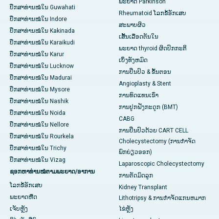
ພະຍາດ Parkinson
ປຶກສາທ່ານໝໍໃນ Guwahati
Rheumatoid ໂລກຂໍ້ອັກເສບ
ປຶກສາທ່ານໝໍໃນ Indore
ສະພາບຜິວ
ປຶກສາທ່ານໝໍໃນ Kakinada
ເສັ້ນເລືອດຕັນໃນ
ປຶກສາທ່ານໝໍໃນ Karaikudi
ພະຍາດ thyroid ຜິດປົກກະຕິ
ປຶກສາທ່ານໝໍໃນ Karur
ເບິ່ງທັງຫມົດ
ປຶກສາທ່ານໝໍໃນ Lucknow
ການປິ່ນປົວ & ຂັ້ນຕອນ
ປຶກສາທ່ານໝໍໃນ Madurai
Angioplasty & Stent
ປຶກສາທ່ານໝໍໃນ Mysore
ການທົດແທນເຂົ່າ
ປຶກສາທ່ານໝໍໃນ Nashik
ການປູກຝັງກະດູກ (BMT)
ປຶກສາທ່ານໝໍໃນ Noida
CABG
ປຶກສາທ່ານໝໍໃນ Nellore
ການປິ່ນປົວດ້ວຍ CART CELL
ປຶກສາທ່ານໝໍໃນ Rourkela
Cholecystectomy (ການກຳຈັດ
ປຶກສາທ່ານໝໍໃນ Trichy
ພົກຍ່ຽວອອກ)
ປຶກສາທ່ານໝໍໃນ Vizag
Laparoscopic Cholecystectomy
ຊອກຫາທ່ານໝໍຕາມພະຍາດ/ອາການ
ການຕັດມົດລູກ
ໂລກຂໍ້ອັກເສບ
Kidney Transplant
ພະຍາດຫືດ
Lithotripsy & ການກໍາຈັດແກນຫມາກ
ເຈັບ​ຫຼັງ
ໄຂ່ຫຼັງ