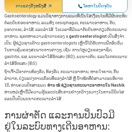
ການແຕ່ງຕັ້ງຫນັງສື
ໂທຫາໃນປັດຈຸບັນ
Gastroenterology ແມ່ນວິຊາທາງການແພດທີ່ເນັ້ນໃສ່ເງື່ອນໄຂທີ່ມີຜົນກະທົບ
ຕໍ່ລະບົບຍ່ອຍອາຫານ, ລວມທັງ oesophagus, ກະເພາະອາຫານ, ຕັບ,
pancreas, ລໍາໄສ້, ແລະລໍາໄສ້. ໃນເວລາທີ່ມັນມາກັບບັນຫາກ່ຽວກັບກະເພາະ
ອາຫານ, ຊອກຫາຄວາມຊໍານານຂອງ a
gastroenterologist
ເປັນສິ່ງຈໍາ
ເປັນ. ຜູ້ຊ່ຽວຊານດ້ານ gastroenterologists ເຫຼົ່ານີ້ໄດ້ຮັບການຝຶກອົບຮົມ
ໃນການຄຸ້ມຄອງສະພາບການຕ່າງໆ, ເຊັ່ນ: ການໄຫຼວຽນຂອງອາຊິດ,
gastritis, ແຜ, ພະຍາດລໍາໃສ້ອັກເສບ (IBD), ພະຍາດຕັບ, ແລະໂຣກກະເພາະ
ລໍາໄສ້ອັກເສບ (IBS).
ຖ້າເຈົ້າມີອາການທ້ອງອືດ, ທ້ອງອືດ, ກະເພາະອາຫານ, ຫາຍໃຈຍາກ, ກືນ
ລຳບາກ, ປ່ຽນແປງການເຄື່ອນທີ່ຂອງລຳໄສ້ ຫຼື ນ້ຳໜັກທີ່ບໍ່ສາມາດອະທິບາຍ
ໄດ້, ທ່ານຄວນປຶກສາແພດ.
ທ່ານ ໝໍ ຊ່ຽວຊານກະເພາະອາຫານໃນ Nashik
.
ທ່ານຫມໍເຫຼົ່ານີ້ມີຄວາມຮູ້ແລະປະສົບການຢ່າງກວ້າງຂວາງໃນການວິນິດໄສ
ແລະປິ່ນປົວພະຍາດກະເພາະລໍາໄສ້.
ການຜ່າຕັດ ແລະການປິ່ນປົວມີ
ຢູ່ໃນລະບົບທາງເດີນອາຫານ: