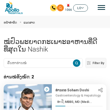
ຊີ້ນ
LO
1066
ໃຫ້ຂ້າມໄປຫາເນື້ອໃນຕົ້ນຕໍ
ຫນ້າທໍາອິດ
ແພດສາດ
ໝໍປົວພະຍາດກະເພາະອາຫານທີ່ດີ
ທີ່ສຸດໃນ Nashik
Filter By
ທ່ານໝໍທັງໝົດ:
2
ທ່ານດຣ Soham Doshi
Gastroenterology & Hepatology
8+ ປີ, MBBS, MD (Medi...