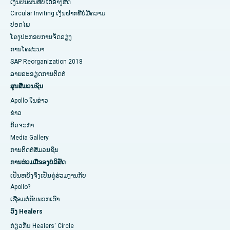
ເງິນປັນຜົນທີ່ບໍ່ໄດ້ອ້າງສິດ
Circular Inviting ເງິນຝາກທີ່ບໍ່ມີຄວາມ
ປອດໄພ
ໂຄງປະກອບການຈັດລຽງ
ການໂຄສະນາ
SAP Reorganization 2018
ລາຍລະອຽດການຕິດຕໍ່
ສູນສື່ມວນຊົນ
Apollo ໃນຂ່າວ
ຂ່າວ
ກິດຈະກໍາ
Media Gallery
ການ​ຕິດ​ຕໍ່​ສື່​ມວນ​ຊົນ​
ການຮ່ວມມືຂອງບໍລິສັດ
ເປັນຫຍັງຈິ່ງເປັນຄູ່ຮ່ວມງານກັບ
Apollo?
ເຊື່ອມຕໍ່ກັບພວກເຮົາ
ວົງ Healers
ກ່ຽວກັບ Healers' Circle