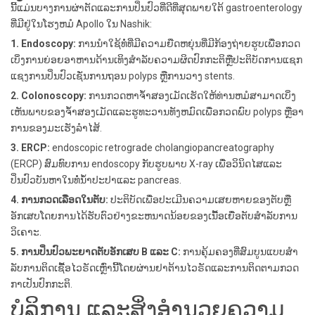
ນີ້ແມ່ນບາງການຜ່າຕັດແລະການປິ່ນປົວທີ່ດີທີ່ສຸດພາຍໃຕ້ gastroenterology
ທີ່ມີຢູ່ໃນໂຮງຫມໍ Apollo ໃນ Nashik:
1. Endoscopy:
ການນໍາໃຊ້ທໍ່ທີ່ມີຄວາມຍືດຫຍຸ່ນທີ່ມີກ້ອງຖ່າຍຮູບເພື່ອກວດ
ເບິ່ງການຍ່ອຍອາຫານດ້ານເທິງສໍາລັບຄວາມຜິດປົກກະຕິຫຼືປະຕິບັດການແຊກ
ແຊງການປິ່ນປົວເຊັ່ນການຖອນ polyps ຫຼືການວາງ stents.
2. Colonoscopy:
ການກວດຫາຈໍ້າສອງເມັດເຮັດໃຫ້ທ່ານຫມໍສາມາດເບິ່ງ
ເຫັນພາບຂອງຈໍ້າສອງເມັດແລະຮູທະວານທັງຫມົດເພື່ອກວດພົບ polyps ຫຼືອາ
ການຂອງມະເຮັງລໍາໄສ້.
3. ERCP:
endoscopic retrograde cholangiopancreatography
(ERCP) ສົມທົບການ endoscopy ກັບຮູບພາບ X-ray ເພື່ອວິນິດໄສແລະ
ປິ່ນປົວບັນຫາໃນທໍ່ນ້ໍາປະປາແລະ pancreas.
4. ການກວດເລືອດໃນຕັບ:
ປະຕິບັດເພື່ອປະເມີນຄວາມເສຍຫາຍຂອງຕັບຫຼື
ອັກເສບໂດຍການໄດ້ຮັບຕົວຢ່າງຂະຫນາດນ້ອຍຂອງເນື້ອເຍື່ອຕັບສໍາລັບການ
ວິເຄາະ.
5. ການປິ່ນປົວພະຍາດຕັບອັກເສບ B ແລະ C:
ການຄຸ້ມຄອງທີ່ສົມບູນແບບສໍາ
ລັບການຕິດເຊື້ອໄວຣັດເຫຼົ່ານີ້ໂດຍຜ່ານຢາຕ້ານໄວຣັດແລະການຕິດຕາມກວດ
ກາເປັນປົກກະຕິ.
ບໍລິການ ແລະສິ່ງອໍານວຍຄວາມ