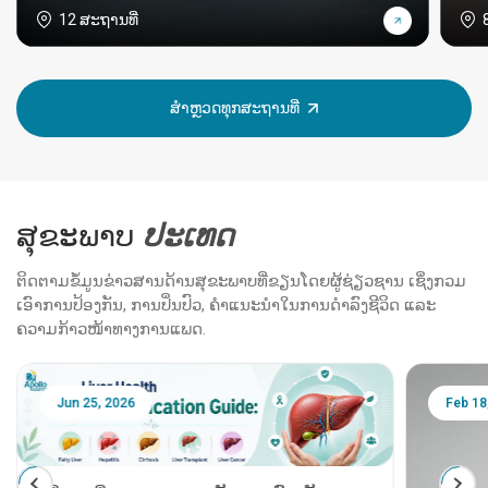
12 ສະຖານທີ່
ສຳຫຼວດທຸກສະຖານທີ່
ສຸຂະພາບ
ປະ​ເທດ
ຕິດຕາມຂໍ້ມູນຂ່າວສານດ້ານສຸຂະພາບທີ່ຂຽນໂດຍຜູ້ຊ່ຽວຊານ ເຊິ່ງກວມ
ເອົາການປ້ອງກັນ, ການປິ່ນປົວ, ຄຳແນະນຳໃນການດຳລົງຊີວິດ ແລະ
ຄວາມກ້າວໜ້າທາງການແພດ.
Jun 25, 2026
Feb 18