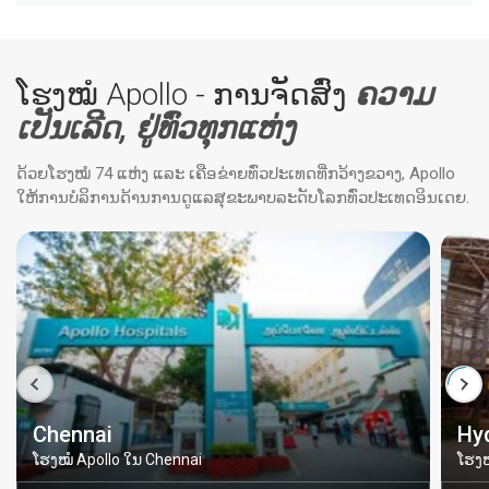
ໂຮງໝໍ Apollo - ການຈັດສົ່ງ
ຄວາມ
ເປັນເລີດ, ຢູ່ທົ່ວທຸກແຫ່ງ
ດ້ວຍໂຮງໝໍ 74 ແຫ່ງ ແລະ ເຄືອຂ່າຍທົ່ວປະເທດທີ່ກວ້າງຂວາງ, Apollo
ໃຫ້ການບໍລິການດ້ານການດູແລສຸຂະພາບລະດັບໂລກທົ່ວປະເທດອິນເດຍ.
Chennai
Hy
ໂຮງໝໍ Apollo ໃນ Chennai
ໂຮງໝ