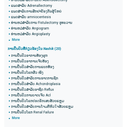
ທ່ານຫມໍສໍາລັບການຕັດ Adenoidectomy
ແພດສໍາລັບ Adrenallectomy
ແພດສໍາລັບການສັກຢາປ້ອງກັນຜູ້ໃຫຍ່
ແພດສໍາລັບ amniocentesis
ທ່ານຫມໍສໍາລັບການ Fistulectomy ຮູທະວານ
ທ່ານຫມໍສໍາລັບ Angiogram
ທ່ານຫມໍສໍາລັບ Angioplasty
More
ການປິ່ນປົວທີ່ກ່ຽວຂ້ອງໃນ
Nashik
(20​)
ການປິ່ນປົວອາການທ້ອງຜູກ
ການປິ່ນປົວອາການເຈັບທ້ອງ
ການປິ່ນປົວສໍາລັບການແຍກທ້ອງ
ການປິ່ນປົວໂຣກຜີວ ໜັງ
ການປິ່ນປົວສໍາລັບການຂາດການຊັກ
ການປິ່ນປົວສໍາລັບ Achondroplasia
ການປິ່ນປົວສໍາລັບອາຊິດ Reflux
ການປິ່ນປົວການບາດເຈັບ Acl
ການປິ່ນປົວໂຣກປອດອັກເສບສ້ວຍແຫຼມ
ການປິ່ນປົວສໍາລັບການໂຈມຕີຫົວໃຈສ້ວຍແຫຼມ
ການປິ່ນປົວໂຣກ Renal Failure
More