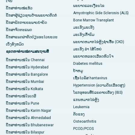
ເຈນ
ພະຍາດແລະເງື່ອນໄຂ
ປຶກສາທ່ານໝໍແຂ້ວ
Amyotrophic Side Sclerosis (ALS)
ປຶກສາຜູ້ຊ່ຽວຊານດ້ານພະຍາດຕິດຕໍ່
Bone Marrow Transplant
ປຶກສານັກກາຍຍະພາບບຳບັດ
ມະເຮັງມະເຮັງ
ປຶກສາຈິດຕະແພດ
ມະເຮັງເຕົ້ານົມ
ປຶກສາແພດຜ່າຕັດປ່ຽນອະໄວຍະວະ
ພະຍາດຫມາກໄຂ່ຫຼັງຊໍາເຮື້ອ (CKD)
ເບິ່ງທັງຫມົດ
ມະເຮັງ ລຳ ໄສ້ໃຫຍ່
ຊອກຫາທ່ານໝໍຕາມສະຖານທີ່
ພະຍາດຫລອດເລືອດຫົວໃຈ
ປຶກສາທ່ານໝໍໃນ Chennai
Diabetes mellitus
ປຶກສາທ່ານໝໍໃນ Hyderabad
ບ້າຫມູ
ປຶກສາທ່ານໝໍໃນ Bangalore
ເຊື້ອໄວຣັສ hantavirus
ປຶກສາທ່ານໝໍໃນ Mumbai
Hypertension (ຄວາມດັນເລືອດສູງ)
ປຶກສາທ່ານໝໍໃນ Kolkata
ໂຣກອຸທອນທີ່ບໍ່ລະຄາຍເຄືອງ (IBS)
ປຶກສາທ່ານໝໍໃນເດລີ
ແກນ​ຫມາກ​ໄຂ່​ຫຼັງ
ປຶກສາທ່ານໝໍໃນ Pune
Leukemia
ປຶກສາທ່ານໝໍໃນ Karim Nagar
ຕັບແຂງ
ປຶກສາທ່ານໝໍໃນ Ahmedabad
Osteoarthritis
ປຶກສາທ່ານໝໍໃນ Bhubaneswar
PCOD/PCOS
ປຶກສາທ່ານໝໍໃນ Bilaspur