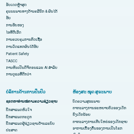
ອັບເດດຫຼ້າສຸດ
ຄຸນນະພາບທາງດ້ານຄລີນິກ & ຜົນໄດ້
ຮັບ
ການຮັບຮອງ
ໄອທີດີເລີດ
ການ​ຄວບ​ຄຸມ​ການ​ຕິດ​ເຊື້ອ​
ການວັດແທກຜົນໄດ້ຮັບ
Patient Safety
TASCC
ການຫັນເປັນດິຈິຕອນແລະ AI ສໍາລັບ
ການດູແລທີ່ດີກວ່າ
ບໍລິການດ້ານການປິ່ນປົວ
ຫ້ອງສະ ໝຸດ ສຸຂະພາບ
ຊອກຫາທ່ານໝໍຕາມຄວາມຊ່ຽວຊານ
ບົດຄວາມສຸຂະພາບ
ຕາຕະລາງການຂະຫຍາຍຕົວຂອງເດັກ
ປຶກສາແພດຫົວໃຈ
ຍິງເດັກນ້ອຍ
ປຶກສາແພດກະດູກ
ຕາຕະລາງການເຕີບໃຫຍ່ຂອງເດັກຊາຍ
ປຶກສາແພດຜູ້ຊ່ຽວຊານດ້ານລະບົບ
ອາການເບື້ອງຕົ້ນຂອງການເປັນໂຣກ
ປະສາດ