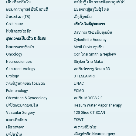
ເສັ້ນເລືອດຕັນໃນ
ລຳໄສ້ ຫຼື ເລືອດອອກທີ່ຄວບຄຸມບໍ່ໄດ້
ພະຍາດ thyroid ຜິດປົກກະຕິ
ພະຍາດເຫຼືອງໃນຜູ້ໃຫຍ່
ວັນນະໂລກ (TB)
ເບິ່ງທັງຫມົດ
Colitis ແຜ
ເຕັກໂນໂລຊີສຸຂະພາບ
ຕັບອັກເສບໄວຣັດ
DaVinci XI-ລະບົບຫຸ່ນຍົນ
ສູນຄວາມເປັນເລີດ & ພິເສດ
CyberKnife-Accuray
ວິທະຍາສາດຫົວໃຈ
Meril Cuvis ຫຸ່ນຍົນ
Oncology
Cori ໂດຍ Smith & Nephew
Neurosciences
Stryker ໂດຍ Mako
Gastroenterology
ລະບົບນຳທາງ Neuro-3D
Urology
3 TESLA MRI
ການປ່ຽນຖ່າຍອະໄວຍະວະ
LINAC
Pulmonology
ECMO
Obtestrics & Gynecology
ລະບົບ MOSES 2.0
ຢາ​ປົວ​ພະ​ຍາດ​ພາຍ​ໃນ
Rezum Water Vapor Therapy
Vascular Surgery
128 Slice CT SCAN
ແພດເດັກນ້ອຍ
ESWT
ເຄື່ອງສໍາອາງ
AI ການວິນິດໄສ
ເຄື່ອງຜ່າຕັດ Neurosurgery
ຢາປ້ອງກັນ