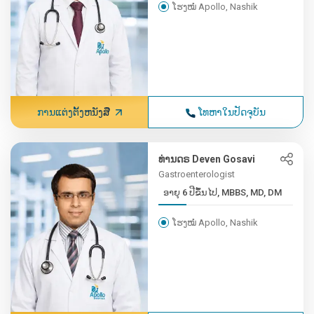
ໂຮງໝໍ Apollo, Nashik
ການແຕ່ງຕັ້ງຫນັງສື
ໂທຫາໃນປັດຈຸບັນ
ທ່ານດຣ Deven Gosavi
Gastroenterologist
ອາຍຸ 6 ປີຂຶ້ນໄປ, MBBS, MD, DM
ໂຮງໝໍ Apollo, Nashik