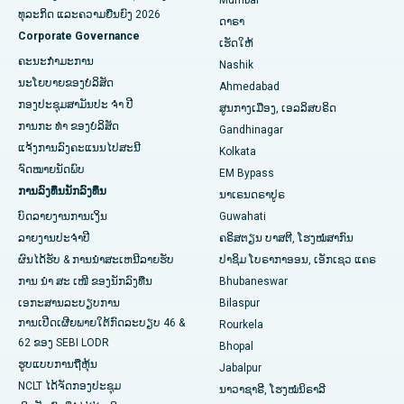
ທຸລະກິດ ແລະຄວາມຍືນຍົງ 2026
ດາຣາ
ໂຮງຫມໍທີ່ດີທີ່ສຸດໃນ Managari, Karaikudi
Corporate Governance
ເຮັດໃຫ້
ໂຮງໝໍທີ່ດີທີ່ສຸດໃນ Arepally, Warangal
ຄະນະກໍາມະການ
Nashik
ນະໂຍບາຍຂອງບໍລິສັດ
Ahmedabad
ໂຮງໝໍທີ່ດີທີ່ສຸດໃນ Arera Colony, Bhopal
ກອງປະຊຸມສາມັນປະ ຈຳ ປີ
ສູນກາງເມືອງ, ເອລລິສບຣິດ
ການກະ ທຳ ຂອງບໍລິສັດ
Gandhinagar
ໂຮງຫມໍທີ່ດີທີ່ສຸດໃນ Jayanagar, Bangalore
ແຈ້ງການລົງຄະແນນໄປສະນີ
Kolkata
ໂຮງໝໍທີ່ດີທີ່ສຸດໃນ KK Nagar, Madurai
ຈົດໝາຍນັດພົບ
EM Bypass
ການລົງທຶນນັກລົງທຶນ
ນາເຣນດຣາປູຣ
ໂຮງຫມໍທີ່ດີທີ່ສຸດໃນ Ramji Nagar, Nellore
ບົດລາຍງານການເງິນ
Guwahati
ລາຍງານປະຈໍາປີ
ຄຣິສຕຽນ ບາສຕີ, ໂຮງໝໍສາກົນ
ໂຮງຫມໍທີ່ດີທີ່ສຸດໃນ Sector-19, Rourkela
ຜົນໄດ້ຮັບ & ການນໍາສະເຫນີລາຍຮັບ
ປາຊິມ ໂບຣາກາອອນ, ເອັກເຊວ ແຄຣ
ໂຮງໝໍທີ່ດີທີ່ສຸດໃນ Swargate, Pune
ການ ນຳ ສະ ເໜີ ຂອງນັກລົງທືນ
Bhubaneswar
ເອກະສານລະບຽບການ
Bilaspur
ໂຮງໝໍມະເຮັງແມ່ຍິງທີ່ດີທີ່ສຸດໃນພາກໃຕ້ຂອງເດລີ
ການເປີດເຜີຍພາຍໃຕ້ກົດລະບຽບ 46 &
Rourkela
62 ຂອງ SEBI LODR
Bhopal
ຮູບແບບການຖືຫຸ້ນ
Jabalpur
NCLT ໄດ້​ຈັດ​ກອງ​ປະ​ຊຸມ​
ນາວາຊາຣີ, ໂຮງໝໍນິຣາລີ