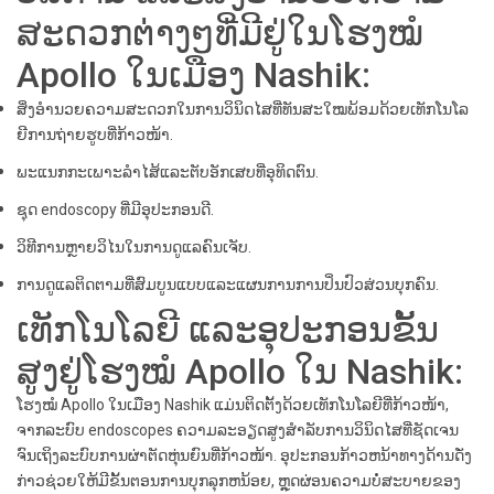
ສະດວກຕ່າງໆທີ່ມີຢູ່ໃນໂຮງໝໍ
Apollo ໃນເມືອງ Nashik:
ສິ່ງອໍານວຍຄວາມສະດວກໃນການວິນິດໄສທີ່ທັນສະໃໝພ້ອມດ້ວຍເທັກໂນໂລ
ຍີການຖ່າຍຮູບທີ່ກ້າວໜ້າ.
ພະແນກກະເພາະລໍາໄສ້ແລະຕັບອັກເສບທີ່ອຸທິດຕົນ.
ຊຸດ endoscopy ທີ່ມີອຸປະກອນດີ.
ວິທີການຫຼາຍວິໄນໃນການດູແລຄົນເຈັບ.
ການດູແລຕິດຕາມທີ່ສົມບູນແບບແລະແຜນການການປິ່ນປົວສ່ວນບຸກຄົນ.
ເທັກໂນໂລຍີ ແລະອຸປະກອນຂັ້ນ
ສູງຢູ່ໂຮງໝໍ Apollo ໃນ Nashik:
ໂຮງໝໍ Apollo ໃນເມືອງ Nashik ແມ່ນຕິດຕັ້ງດ້ວຍເທັກໂນໂລຍີທີ່ກ້າວໜ້າ,
ຈາກລະບົບ endoscopes ຄວາມລະອຽດສູງສຳລັບການວິນິດໄສທີ່ຊັດເຈນ
ຈົນເຖິງລະບົບການຜ່າຕັດຫຸ່ນຍົນທີ່ກ້າວໜ້າ. ອຸປະກອນກ້າວຫນ້າທາງດ້ານດັ່ງ
ກ່າວຊ່ວຍໃຫ້ມີຂັ້ນຕອນການບຸກລຸກຫນ້ອຍ, ຫຼຸດຜ່ອນຄວາມບໍ່ສະບາຍຂອງ