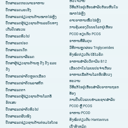
ຫົວໃຈວາຍ
ປຶກສາແພດກະເພາະອາຫານ
ວິທີແກ້ໄຂຢູ່ເຮືອນສຳລັບກ້ອນຫີນໃນ
ປຶກສາແພດມະເຮັງ
ໝາກໄຂ່ຫຼັງ
ປຶກສາແພດຊ່ຽວຊານດ້ານໝາກໄຂ່ຫຼັງ
ຄາບອາຫານໜິ້ວໄຂ່ຫຼັງ
ປຶກສາແພດຜູ້ຊ່ຽວຊານດ້ານລະບົບທາງ
ການຄຸ້ມຄອງວັນນະໂລກຢູ່ເຮືອນ
ເດີນປັດສະວະ
PCOD ທຽບກັບ PCOS
ປຶກສາແພດທົ່ວໄປ
ອາຫານທີ່ສົມດຸນ
ປຶກສາແພດປອດ
ວິທີການຫຼຸດຜ່ອນ Triglycerides
ປຶກສາແພດເດັກ
ທັງໝົດກ່ຽວກັບໄຂ້ໄວຣັດ
ປຶກສາແພດນາລີແພດ
ອາຫານສຳລັບວິຕາມິນ B12
ປຶກສາຜູ້ຊ່ຽວຊານດ້ານຫູ ດັງ ດັງ ແລະ
ເລືອດດໍາໃນໄລຍະປະຈໍາເດືອນ
ດັງ
ອາຫານເພື່ອຕ້ານໂລກຮິດສີດວງ
ປຶກສາແພດຜ່າຕັດຫຼອດເລືອດ
ທະວານ
ປຶກສາແພດຜ່າຕັດພລາສຕິກ
ວິທີແກ້ໄຂຢູ່ເຮືອນສຳລັບອາການຖອກ
ປຶກສາແພດຕາ
ທ້ອງ
ປຶກສາແພດຜູ້ຊ່ຽວຊານດ້ານໂລກຂໍ້
ການປິ່ນປົວແບບທໍາມະຊາດສໍາລັບ
ອັກເສບ
PCOD ຫຼື PCOS
ປຶກສາແພດຜ່າຕັດທົ່ວໄປ
ອາຫານ PCOD
ປຶກສາແພດຜິວໜັງ
ທັງໝົດກ່ຽວກັບ Hantavirus
ປຶກສາແພດຊ່ຽວຊານດ້ານຕ່ອມໄຮໂດຣ
ເບິ່ງ​ທັງ​ຫມົດ