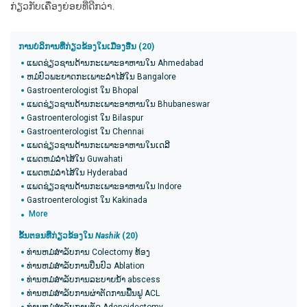
ກ່ຽວກັບເຄື່ອງຍ່ອຍທີ່ດີກວ່າ.
ການບໍລິການທີ່ກ່ຽວຂ້ອງໃນເມືອງອື່ນ (20)
ແພດຊ່ຽວຊານດ້ານກະເພາະອາຫານໃນ Ahmedabad
ຫມໍປົວພະຍາດກະເພາະລໍາໄສ້ໃນ Bangalore
Gastroenterologist ໃນ Bhopal
ແພດຊ່ຽວຊານດ້ານກະເພາະອາຫານໃນ Bhubaneswar
Gastroenterologist ໃນ Bilaspur
Gastroenterologist ໃນ Chennai
ແພດຊ່ຽວຊານດ້ານກະເພາະອາຫານໃນເດລີ
ແພດຫມໍລໍາໄສ້ໃນ Guwahati
ແພດຫມໍລໍາໄສ້ໃນ Hyderabad
ແພດຊ່ຽວຊານດ້ານກະເພາະອາຫານໃນ Indore
Gastroenterologist ໃນ Kakinada
More
ຂັ້ນຕອນທີ່ກ່ຽວຂ້ອງໃນ
Nashik
(20​)
ທ່ານຫມໍສໍາລັບການ Colectomy ທ້ອງ
ທ່ານຫມໍສໍາລັບການປິ່ນປົວ Ablation
ທ່ານຫມໍສໍາລັບການລະບາຍນ້ໍາ abscess
ທ່ານຫມໍສໍາລັບການຜ່າຕັດການຟື້ນຟູ ACL