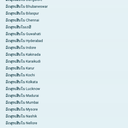
ລົດສຸກເສີນໃນ Bhubaneswar
ລົດສຸກເສີນໃນ Bilaspur
ລົດສຸກເສີນໃນ Chennai
ລົດສຸກເສີນໃນເດລີ
ລົດສຸກເສີນໃນ Guwahati
ລົດສຸກເສີນໃນ Hyderabad
ລົດສຸກເສີນໃນ Indore
ລົດສຸກເສີນໃນ Kakinada
ລົດສຸກເສີນໃນ Karaikudi
ລົດສຸກເສີນໃນ Karur
ລົດສຸກເສີນໃນ Kochi
ລົດສຸກເສີນໃນ Kolkata
ລົດສຸກເສີນໃນ Lucknow
ລົດສຸກເສີນໃນ Madurai
ລົດສຸກເສີນໃນ Mumbai
ລົດສຸກເສີນໃນ Mysore
ລົດສຸກເສີນໃນ Nashik
ລົດສຸກເສີນໃນ Nellore