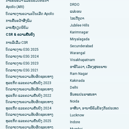
ການຄົ້ນຄວ້າ ແລະນະວັດຕະກໍາ
DRDO
Apollo (ARI)
Polypectomy
ໂຮງໝໍທີ່ດີທີ່ສຸດໃນ GS Road, Guwahati
ແຟບອນ
ບົດລາຍງານຄວາມເປັນເລີດ Apollo
ໄຮເດີກູດາ
ການຄົ້ນຄວ້າສິ່ງພິມ
ການກະຕຸ້ນສະຫມອງເລິກ
ໂຮງໝໍທີ່ດີທີ່ສຸດໃນ Hyderguda, Hyderabad
Jubilee Hills
ລາຍຊື່ກຽດນິຍົມ
Karimnagar
ການກວດລ້າງຊ່ອງຄອດ
ໂຮງໝໍທີ່ດີທີ່ສຸດໃນ Vijay Nagar, Indore
CSR & ຄວາມຍືນຍົງ
Miryalagada
ການລິເລີ່ມ CSR
ການກວດຮ່າງກາຍຂອງຫມາກໄຂ່ຫຼັງ
ໂຮງໝໍທີ່ດີທີ່ສຸດໃນ Suryaraopeta Main Road, Kakinada
Secunderabad
ບົດລາຍງານ ESG 2025
Warangal
Parathyroidectomy
ໂຮງໝໍທີ່ດີທີ່ສຸດໃນ Canal Circular Road, Kolkata
ບົດລາຍງານ ESG 2024
Visakhapatnam
ບົດລາຍງານ ESG 2023
ອາຣິໂລວາ, ເມືອງສຸຂະພາບ
ການຜ່າຕັດ Cytoreductive
ໂຮງໝໍທີ່ດີທີ່ສຸດໃນ CBD Belapur, Navi Mumbai
ບົດລາຍງານ ESG 2021
Ram Nagar
ບົດລາຍງານຄວາມຮັບຜິດຊອບທາງ
ເຊລາມິກການທົດແທນຫົວເຂົ່າທັງຫມົດ
ໂຮງໝໍທີ່ດີທີ່ສຸດໃນ Panchavati, Nashik
Kakinada
ທຸລະກິດ ແລະຄວາມຍືນຍົງ 2023
Delhi
ບົດລາຍງານຄວາມຮັບຜິດຊອບທາງ
ERCP
ໂຮງໝໍທີ່ດີທີ່ສຸດໃນ Secunderabad, Hyderabad
ອິນທະປະຣາສະທາ
ທຸລະກິດ ແລະຄວາມຍືນຍົງ 2022
Noida
ໂຮງໝໍທີ່ດີທີ່ສຸດໃນ Seshadripuram, Bangalore
ບົດລາຍງານຄວາມຮັບຜິດຊອບທາງ
ທຸລະກິດ ແລະຄວາມຍືນຍົງ 2024
ອາທີນາ, ອານານິຄົມປ້ອງກັນປະເທດ
ໂຮງໝໍທີ່ດີທີ່ສຸດໃນ Waltair Main Road, Visakhapatnam
ບົດລາຍງານຄວາມຮັບຜິດຊອບທາງ
Lucknow
ທຸລະກິດ ແລະຄວາມຍືນຍົງ 2025
Indore
ໂຮງຫມໍທີ່ດີທີ່ສຸດໃນ Subhash Nagar Road, Karimnagar
ບົດລາຍງານຄວາມຮັບຜິດຊອບທາງ
Mumbai