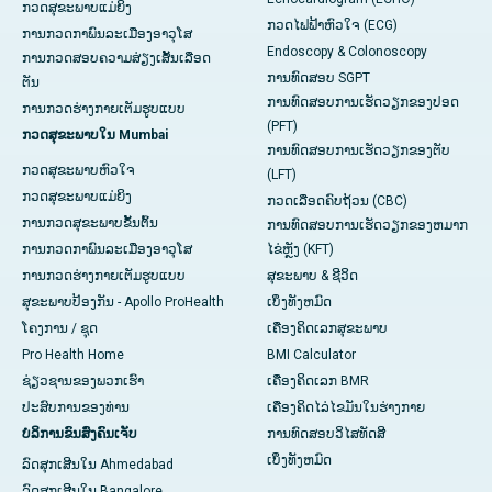
ກວດສຸຂະພາບແມ່ຍິງ
ກວດໄຟຟ້າຫົວໃຈ (ECG)
ການກວດກາພົນລະເມືອງອາວຸໂສ
Endoscopy & Colonoscopy
ການກວດສອບຄວາມສ່ຽງເສັ້ນເລືອດ
ການທົດສອບ SGPT
ຕັນ
ການທົດສອບການເຮັດວຽກຂອງປອດ
ການກວດຮ່າງກາຍເຕັມຮູບແບບ
(PFT)
ກວດສຸຂະພາບໃນ Mumbai
ການທົດສອບການເຮັດວຽກຂອງຕັບ
ກວດສຸຂະພາບຫົວໃຈ
(LFT)
ກວດສຸຂະພາບແມ່ຍິງ
ກວດເລືອດຄົບຖ້ວນ (CBC)
ການກວດສຸຂະພາບຂັ້ນຕົ້ນ
ການທົດສອບການເຮັດວຽກຂອງຫມາກ
ການກວດກາພົນລະເມືອງອາວຸໂສ
ໄຂ່ຫຼັງ (KFT)
ການກວດຮ່າງກາຍເຕັມຮູບແບບ
ສຸຂະພາບ & ຊີວິດ
ສຸຂະພາບປ້ອງກັນ - Apollo ProHealth
ເບິ່ງທັງຫມົດ
ໂຄງການ / ຊຸດ
ເຄື່ອງຄິດເລກສຸຂະພາບ
Pro Health Home
BMI Calculator
ຊ່ຽວຊານຂອງພວກເຮົາ
ເຄື່ອງຄິດເລກ BMR
ປະສົບການຂອງທ່ານ
ເຄື່ອງຄິດໄລ່ໄຂມັນໃນຮ່າງກາຍ
ບໍລິການຂົນສົ່ງຄົນເຈັບ
ການທົດສອບວິໄສທັດສີ
ເບິ່ງ​ທັງ​ຫມົດ
ລົດສຸກເສີນໃນ Ahmedabad
ລົດສຸກເສີນໃນ Bangalore