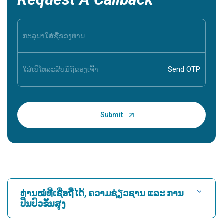
ທ່ານໝໍທີ່ເຊື່ອຖືໄດ້, ຄວາມຊ່ຽວຊານ ແລະ ການ
ປິ່ນປົວຂັ້ນສູງ