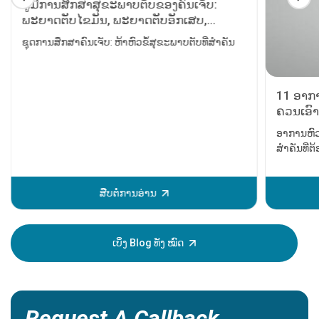
ຄູ່ມືການສຶກສາສຸຂະພາບຕັບຂອງຄົນເຈັບ:
ພະຍາດຕັບໄຂມັນ, ພະຍາດຕັບອັກເສບ,
ພະຍາດຕັບແຂງ, ​​ການຜ່າຕັດປ່ຽນຕັບ ແລະ
ຊຸດການສຶກສາຄົນເຈັບ: ຫ້າຫົວຂໍ້ສຸຂະພາບຕັບທີ່ສຳຄັນ
ມະເຮັງຕັບ
11 ອາກາ
ຄວນເອົາ
ອາການຫົວ
ສຳຄັນທີ່
ບັນຫາຫົວໃ
ໄດ້ຮັບການ
ຫຼັກຈະເກ
ສືບຕໍ່ການອ່ານ
ຂອງການເປັ
ສາມາດຊ່ວຍ
ສະນັ້ນມັນຈ
ເບິ່ງ Blog ທັງ ໝົດ
ອາການເຫຼົ່
Request A Callback