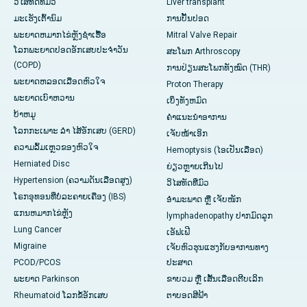
ວິໄສທັດທີ່ມົວ
Liver transplant
ມະເຮັງເຕົ້ານົມ
ການປັ້ນປອດ
ພະຍາດຫມາກໄຂ່ຫຼັງຊໍາເຮື້ອ
Mitral Valve Repair
ໂລກພະຍາດປອດອັກເສບປະຈໍາວັນ
ສະໂພກ Arthroscopy
(COPD)
ການປ່ຽນສະໂພກທັງໝົດ (THR)
ພະຍາດຫລອດເລືອດຫົວໃຈ
Proton Therapy
ພະຍາດເບົາຫວານ
ເບິ່ງທັງຫມົດ
ບ້າຫມູ
ຄໍາແນະນໍາອາການ
ໂລກກະເພາະ ລຳ ໄສ້ອັກເສບ (GERD)
ເຈັບໜ້າເອິກ
ຄວາມລົ້ມເຫຼວຂອງຫົວໃຈ
Hemoptysis (ໄອເປັນເລືອດ)
Herniated Disc
ຍ່ຽວຫຼາຍເກີນໄປ
Hypertension (ຄວາມດັນເລືອດສູງ)
ວິໄສທັດທີ່ມົວ
ໂຣກອຸທອນທີ່ບໍ່ລະຄາຍເຄືອງ (IBS)
ອຳມະພາດ ຫຼື ເຈັບໜັກ
ແກນ​ຫມາກ​ໄຂ່​ຫຼັງ
lymphadenopathy ປາກມົດລູກ
Lung Cancer
ເອັຟເຟີ
Migraine
ເຈັບຫົວຮຸນແຮງກັບອາການທາງ
PCOD/PCOS
ປະສາດ
ພະຍາດ Parkinson
ຂາບວມ ຫຼື ເສັ້ນເລືອດຕີບເລິກ
Rheumatoid ໂລກຂໍ້ອັກເສບ
ຕາບອດສີຟ້າ