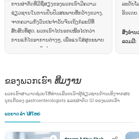
ການຜ່າຕັດທີ່ມີຊື່ສຽງຂອງພວກເຮົາມີຄວາມ
ລະດັບໂ
ຊ່ຽວຊານໃນການປິ່ນປົວສະພາບທີ່ກວ້າງຂວາງ,
ອິນເດຍ
ຈາກຄວາມກັງວົນປະຈໍາວັນຈົນເຖິງກໍລະນີທີ່
ສັບສົນທີ່ສຸດ. ພວກເຮົາໄປນອກເໜືອໄປກວ່າ
ສິ່ງອຳ
ການແກ້ໄຂອາການຕ່າງໆ, ເພື່ອແນໃສ່ສຸຂະພາບ
ລວມມີ:
ແລະສຸຂະພາບໃນໄລຍະຍາວ.
ຊຸດ en
ລະບົບ
ສິ່ງທີ່ກໍານົດຄວາມຊໍານານຂອງພວກເຮົາແຍກ
ICUs 
ຕ່າງຫາກ:
ຂອງ​ພວກ​ເຮົາ
ທີມງານ
ສະຖານທີ
ການດູແລທາງດ້ານການແພດແລະການຜ່າຕັດ
ຄວາມສ
ພວກ​ເຮົາ​ສາ​ມາດ​ຊ່ວຍ​ໃຫ້​ທ່ານ​ເລືອກ​ເອົາ​ຜູ້​ຊ່ຽວ​ຊານ​ດ້ານ​ເທິງ​ຈາກ​ສະ​
ກະເພາະອາຫານທີ່ສົມບູນແບບພາຍໃຕ້ມຸງດຽວ
ນຸກ​ເກີ​ຂອງ gastroenterologists ແລະ​ຜ່າ​ຕັດ GI ຂອງ​ພວກ​ເຮົາ​.
ອະນຸສັນຍາການປິ່ນປົວໂດຍອີງໃສ່ຫຼັກຖານ
ພະຍາດ ລຳ ໄສ້ໃຫຍ່
ວິທີການຫຼາຍວິໄນໃນການດູແລຄົນເຈັບ
ນະວັດຕະກໍາເຕັກໂນໂລຊີຫລ້າສຸດ
ການກວດສອບຄຸນນະພາບປົກກະຕິແລະການ