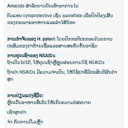
Antacids ສໍາລັບການບັນເທົາອາການໄວ
ຫນຶ່ງ​.
ຕົວແທນ cytoprotective ເຊັ່ນ sucralfate ເພື່ອປົກປ້ອງເສັ້ນ
Manome
ຂອງກະເພາະອາຫານແລະລໍາໄສ້ນ້ອຍ
sphinc
ຮູທະວານ.
ຫຼື con
ການກໍາຈັດຂອງ H. pylori:
ໂດຍປົກກະຕິປະກອບດ້ວຍການ
ເງື່ອນໄ
ປະສົມຂອງຢາຕ້ານເຊື້ອແລະສານສະກັດກັ້ນອາຊິດ
ການຝຶກອ
ການຢຸດເຊົາຂອງ NSAIDs:
incontin
ຖ້າເປັນໄປໄດ້, ໃຫ້ຢຸດເຊົາຫຼືຫຼຸດຜ່ອນການໃຊ້ NSAIDs
Gastro
ຖ້າຢາ NSAIDs ມີຄວາມຈໍາເປັນ, ໃຫ້ໃຊ້ຢາທີ່ມີປະສິດຕິຜົນຕໍ່າ
ຄວາມກົ
ສຸດ
ແລະ jeju
ສົງໃສວ່າ
ເປົ່າປົ
ການປ່ຽນແປງຊີວິດ:
ມັນສາມ
ຫຼີກເວັ້ນອາຫານທີ່ເຮັດໃຫ້ເກີດຄວາມບໍ່ສະບາຍ
ຄວາມຜິດ
ເຊົາ​ສູບ​ຢາ
ປະສາດທີ
ຈຳ ກັດການດື່ມເຫຼົ້າ
Manome