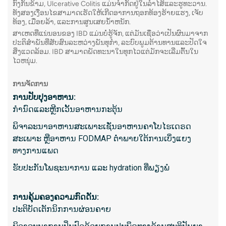
ກົງກັນຂ້າມ, Ulcerative Colitis ແມ່ນຈໍາກັດຢູ່ໃນລໍາໄສ້ແລະຮູທະວານ.
ໜິ້ວໃນທ
ທັງສອງເງື່ອນໄຂສາມາດເຮັດໃຫ້ເກີດອາການຖອກທ້ອງຮ້າຍແຮງ, ເຈັບ
ເນື້ອງ
ທ້ອງ, ເມື່ອຍລ້າ, ແລະການສູນເສຍນ້ໍາຫນັກ.
ສາເຫດທີ່ແນ່ນອນຂອງ IBD ແມ່ນບໍ່ຮູ້ຈັກ, ແຕ່ມັນເຊື່ອວ່າເປັນຜົນມາຈາກ
ສາເຫດ
ປະຕິສໍາພັນທີ່ສັບສົນລະຫວ່າງພັນທຸກໍາ, ລະບົບພູມຕ້ານທານແລະປັດໃຈ
ສິ່ງແວດລ້ອມ. IBD ສາມາດພັດທະນາໃນທຸກໄວແຕ່ມັກຈະເລີ່ມຕົ້ນໃນ
ສາເຫດ
ໄວຫນຸ່ມ.
ຮົ່ວໃນທ
ການຈັດການ
ການ​ປັບ​ປຸງ​ອາ​ຫານ​:
ສິ່ງທີ່ຄ
ກໍານົດແລະຫຼີກເວັ້ນອາຫານກະຕຸ້ນ
ໃຊ້ເວ
ພິຈາລະນາອາຫານສະເພາະເຊັ່ນອາຫານຄາໂບໄຮເດຣດ
ຮຽກຮ້
ສະເພາະ ຫຼືອາຫານ FODMAP ຕໍ່າພາຍໃຕ້ການເບິ່ງແຍງ
ຊົ່ວໂມ
ທາງການແພດ
ມີການໃ
ຮັບປະກັນໂພຊະນາການ ແລະ hydration ທີ່ພຽງພໍ
ອາດຈະ
ຜົນໄດ້
ການ​ຄຸ້ມ​ຄອງ​ຄວາມ​ກົດ​ດັນ​:
ຢ່າງໃ
ປະຕິບັດເຕັກນິກການຜ່ອນຄາຍ