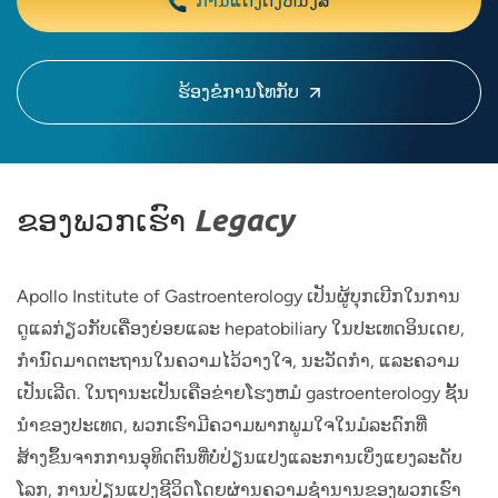
ການແຕ່ງຕັ້ງຫນັງສື
ຮ້ອງຂໍການໂທກັບ
ຂອງ​ພວກ​ເຮົາ
Legacy
Apollo Institute of Gastroenterology ເປັນຜູ້ບຸກເບີກໃນການ
ດູແລກ່ຽວກັບເຄື່ອງຍ່ອຍແລະ hepatobiliary ໃນປະເທດອິນເດຍ,
ກໍານົດມາດຕະຖານໃນຄວາມໄວ້ວາງໃຈ, ນະວັດກໍາ, ແລະຄວາມ
ເປັນເລີດ. ໃນຖານະເປັນເຄືອຂ່າຍໂຮງຫມໍ gastroenterology ຊັ້ນ
ນໍາຂອງປະເທດ, ພວກເຮົາມີຄວາມພາກພູມໃຈໃນມໍລະດົກທີ່
ສ້າງຂຶ້ນຈາກການອຸທິດຕົນທີ່ບໍ່ປ່ຽນແປງແລະການເບິ່ງແຍງລະດັບ
ໂລກ, ການປ່ຽນແປງຊີວິດໂດຍຜ່ານຄວາມຊໍານານຂອງພວກເຮົາ