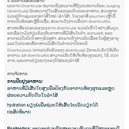
5. ພະຍາດເສັ້ນປະສາດ
ພະຍາດ Diverticular ຫມາຍເຖິງສະພາບທີ່ຖົງຂະຫນາດນ້ອຍ, bulging
(diverticula) ພັດທະນາຢູ່ໃນເສັ້ນຂອງລະບົບຍ່ອຍອາຫານ, ສ່ວນຫຼາຍ
10. ການ
ແມ່ນຢູ່ດ້ານລຸ່ມຂອງລໍາໄສ້ໃຫຍ່ (ລໍາໄສ້). ໃນເວລາທີ່ pouches ເຫຼົ່ານີ້
endosc
ກາຍເປັນອັກເສບຫຼືຕິດເຊື້ອ, ສະພາບດັ່ງກ່າວເອີ້ນວ່າ diverticulitis.
ສາເຫດທີ່ແນ່ນອນຂອງພະຍາດ diverticular ແມ່ນບໍ່ເຂົ້າໃຈຢ່າງສົມບູນ,
Ultraso
ແຕ່ເຊື່ອວ່າມັນກ່ຽວຂ້ອງກັບອາຫານທີ່ມີເສັ້ນໃຍຕໍ່າ, ຄວາມແກ່, ແລະ
ອາດຈະເປັນປັດໃຈທາງພັນທຸກໍາ. ສະພາບດັ່ງກ່າວພົບເລື້ອຍໃນຜູ້ສູງອາຍຸ
endosco
ແລະໃນປະເທດທີ່ອາຫານມີເສັ້ນໃຍຕໍ່າກວ່າປົກກະຕິ.
ລາຍລະ
Diverticulosis (ການປະກົດຕົວຂອງ diverticula) ມັກຈະບໍ່ເຮັດໃຫ້ເກີດ
ອາການ, ແຕ່ diverticulitis ສາມາດເຮັດໃຫ້ເຈັບທ້ອງຮຸນແຮງ, ໄຂ້, ປວດ
ອະໄວຍະ
ຮາກ, ແລະການປ່ຽນແປງຂອງນິໄສຂອງລໍາໄສ້.
ການຈັດການ
ສິ່ງ​ທີ່​ກ
ການ​ປັບ​ປຸງ​ອາ​ຫານ​:
ຮູບພາ
ອາຫານທີ່ມີເສັ້ນໃຍສູງເພື່ອປ້ອງກັນອາການທ້ອງຜູກແລະຫຼຸດ
ອາຫານ
ຜ່ອນຄວາມກົດດັນໃນລໍາໄສ້
ເນື້ອງ
hydration ພຽງພໍເພື່ອຊ່ວຍໃຫ້ເສັ້ນໄຍເຮັດວຽກໄດ້
ກ້ອນຫີນ
ປະສິດທິພາບ
ຂັ້ນຕ
ຄວາມຜ
Probiotics:
ອາດຈະຊ່ວຍຮັກສາຄວາມສົມດູນທີ່ມີສຸຂະພາບດີ