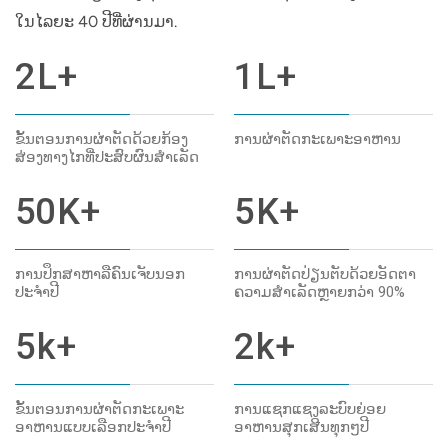
ໃນໄລຍະ 40 ປີທີ່ຜ່ານມາ.
2
L+
1
L+
ຂັ້ນຕອນການຜ່າຕັດດ້ວຍກ້ອງ
ການຜ່າຕັດກະເພາະອາຫານ
ສ່ອງທາງໄກທີ່ປະສົບຜົນສຳເລັດ
50
K+
5
K+
ການປຶກສາຫາລືຄົນເຈັບນອກ
ການຜ່າຕັດປ່ຽນຕັບດ້ວຍອັດຕາ
ປະຈຳປີ
ຄວາມສຳເລັດຫຼາຍກວ່າ 90%
5
k+
2
k+
ຂັ້ນຕອນການຜ່າຕັດກະເພາະ
ການແຊກແຊງລະບົບຍ່ອຍ
ອາຫານແບບເລືອກປະຈຳປີ
ອາຫານສຸກເສີນທຸກໆປີ