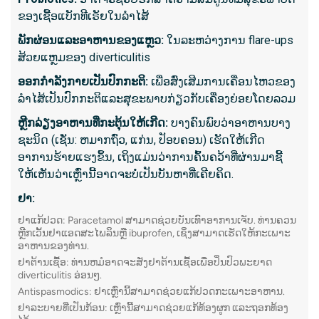
ຫຼືຕ່ອມ
ຂອງເຊື້ອແບັກທີເຣັຍໃນລໍາໄສ້
ພັກ​ຜ່ອນ​ແລະ​ອາ​ຫານ​ຂອງ​ແຫຼວ​:
ໃນ​ລະ​ຫວ່າງ​ການ flare-ups
ສ້ວຍ​ແຫຼມ​ຂອງ diverticulitis​
ສິ່ງທີ່ຄ
ອອກ​ກໍາ​ລັງ​ກາຍ​ເປັນ​ປົກ​ກະ​ຕິ​:
ເພື່ອສົ່ງເສີມການເຄື່ອນໄຫວຂອງ
ໃຊ້ເວ
ລໍາໄສ້ເປັນປົກກະຕິແລະສຸຂະພາບກ່ຽວກັບເຄື່ອງຍ່ອຍໂດຍລວມ
ຮຽກຮ້
ຫຼີກ​ລ່ຽງ​ອາ​ຫານ​ທີ່​ກະ​ຕຸ້ນ​ໃຫ້​ເກີດ​:
ບາງຄົນພົບວ່າອາຫານບາງ
ກ່ອນຂັ
ຊະນິດ (ເຊັ່ນ: ຫມາກຖົ່ວ, ແກ່ນ, ປັອບຄອນ) ເຮັດໃຫ້ເກີດ
Sedat
ອາການຮ້າຍແຮງຂຶ້ນ, ເຖິງແມ່ນວ່າການຄົ້ນຄວ້າທີ່ຜ່ານມາຊີ້
ສະບາ
ໃຫ້ເຫັນວ່າເຫຼົ່ານີ້ອາດຈະບໍ່ເປັນບັນຫາທີ່ເຄີຍຄິດ.
ຜົນໄດ້
biops
ຢາ:
ຢາແກ້ປວດ: Paracetamol ສາມາດຊ່ວຍບັນເທົາອາການເຈັບ. ທ່ານຄວນ
ອ່ານເພີ
ຫຼີກເວັ້ນຢາແອດສະໄພລິນຫຼື ibuprofen, ເຊິ່ງສາມາດເຮັດໃຫ້ກະເພາະ
Ultraso
ອາຫານຂອງທ່ານ.
ຢາຕ້ານເຊື້ອ: ທ່ານຫມໍອາດຈະສັ່ງຢາຕ້ານເຊື້ອເພື່ອປິ່ນປົວພະຍາດ
diverticulitis ອ່ອນໆ.
11. ການ
Antispasmodics: ຢາເຫຼົ່ານີ້ສາມາດຊ່ວຍແກ້ປວດກະເພາະອາຫານ.
Enteros
ຢາລະບາຍທີ່ເປັນກ້ອນ: ເຫຼົ່ານີ້ສາມາດຊ່ວຍແກ້ທ້ອງຜູກ ແລະຖອກທ້ອງ