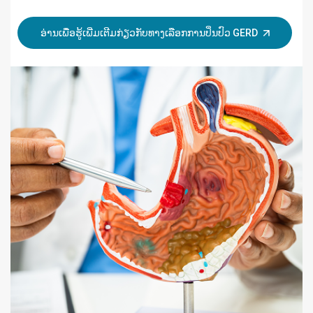
ອ່ານເພື່ອຮູ້ເພີ່ມເຕີມກ່ຽວກັບທາງເລືອກການປິ່ນປົວ GERD