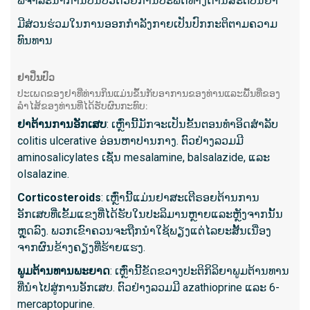
ພິຈາລະນາການປິ່ນປົວດ້ວຍການປະພຶດທາງດ້ານສະຕິປັນຍາ
7. Biop
ມີສ່ວນຮ່ວມໃນການອອກກໍາລັງກາຍເປັນປົກກະຕິຕາມຄວາມ
ທົນທານ
ການກວດ 
ຢ່າງຂະຫ
ຢາປິ່ນປົວ
ກວດກາພ
ປະເພດຂອງຢາທີ່ທ່ານກິນແມ່ນຂຶ້ນກັບອາການຂອງທ່ານແລະພື້ນທີ່ຂອງ
ລໍາໄສ້ຂອງທ່ານທີ່ໄດ້ຮັບຜົນກະທົບ:
ຢາຕ້ານການອັກເສບ
: ເຫຼົ່ານີ້ມັກຈະເປັນຂັ້ນຕອນທໍາອິດສໍາລັບ
ສິ່ງ​ທີ່​ກ
colitis ulcerative ອ່ອນຫາປານກາງ. ຕົວຢ່າງລວມມີ
ຂອບເ
aminosalicylates ເຊັ່ນ mesalamine, balsalazide, ແລະ
olsalazine.
ປະກົດ
ອາການ
Corticosteroids
: ເຫຼົ່ານີ້ແມ່ນຢາສະເຕີຣອຍຕ້ານການ
ອັກເສບທີ່ເຂັ້ມແຂງທີ່ໄດ້ຮັບໃນປະລິມານຫຼາຍແລະຫຼັງຈາກນັ້ນ
ມະເຮັງຕ
ຫຼຸດລົງ. ພວກເຂົາຄວນຈະຖືກນໍາໃຊ້ພຽງແຕ່ໄລຍະສັ້ນເນື່ອງ
ສາເຫດ
ຈາກຜົນຂ້າງຄຽງທີ່ຮ້າຍແຮງ.
ຜິດປົກ
ພູມຕ້ານທານພະຍາດ
: ເຫຼົ່ານີ້ຂັດຂວາງປະຕິກິລິຍາພູມຕ້ານທານ
ທີ່ນໍາໄປສູ່ການອັກເສບ. ຕົວຢ່າງລວມມີ azathioprine ແລະ 6-
ສິ່ງທີ່ຄ
mercaptopurine.