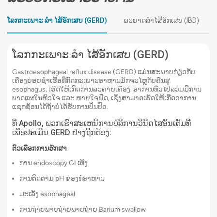
ໂລກກະເພາະ ລຳ ໄສ້ອັກເສບ (GERD)
ພະຍາດລຳໄສ້ອັກເສບ (IBD)
ໂລກກະເພາະ ລຳ ໄສ້ອັກເສບ (GERD)
Gastroesophageal reflux disease (GERD) ແມ່ນສະພາບກ່ຽວກັບ
ເຄື່ອງຍ່ອຍຊໍາເຮື້ອທີ່ກົດກະເພາະອາຫານມັກຈະໄຫຼກັບຄືນສູ່
esophagus, ເຮັດໃຫ້ເກີດການລະຄາຍເຄືອງ. ອາການທົ່ວໄປລວມມີການ
ບາດແຜໃນຫົວໃຈ ແລະ ຫາຍໃຈຝືດ, ເຊິ່ງສາມາດເຮັດໃຫ້ເກີດອາການ
ແຊກຊ້ອນໄດ້ຖ້າບໍ່ໄດ້ຮັບການປິ່ນປົວ.
ທີ່ Apollo, ພວກເຮົາສະເຫນີການບໍລິການວິນິດໄສອັນເຕັມທີ່
ເພື່ອປະເມີນ GERD ຢ່າງຖືກຕ້ອງ:
ຕົວເລືອກການຮັກສາ
ການ endoscopy GI ເທິງ
ການຕິດຕາມ pH ຂອງທໍ່ອາຫານ
ມະເລັງ esophageal
ການຖ່າຍພາບຖ່າຍພາບຖ່າຍ Barium swallow