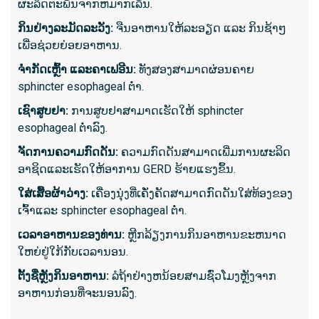
ຜະລິດຕະພັນຈາກຫມາກເລັ່ນ.
ຕ່ອມນ້ຳບ
ກິນ​ຢ່າງ​ລະ​ມັດ​ລະ​ວັງ:
ຈືນອາຫານໃຫ້ລະອຽດ ແລະ ກິນຊ້າໆ
- ອາການ
ເພື່ອຊ່ວຍຍ່ອຍອາຫານ.
- ເລືອດ
ຈຳກັດເຫຼົ້າ ແລະຄາເຟອີນ:
ທັງສອງສາມາດຜ່ອນຄາຍ
sphincter esophageal ຕ່ໍາ.
ເຊົາ​ສູບ​ຢາ:
ການສູບຢາສາມາດເຮັດໃຫ້ sphincter
ສິ່ງທີ່ຄ
esophageal ຕ່ໍາລົງ.
- ໃຊ້ເ
ຈັດການຄວາມກົດດັນ:
ຄວາມກົດດັນສາມາດເພີ່ມການຜະລິດ
- ຮຽກຮ້
ອາຊິດແລະເຮັດໃຫ້ອາການ GERD ຮ້າຍແຮງຂຶ້ນ.
- ອາດຈ
ໃສ່​ເສື້ອ​ຜ້າ​ວ່າງ:
ເຄື່ອງນຸ່ງທີ່ເຄັ່ງຄັດສາມາດກົດດັນໃສ່ທ້ອງຂອງ
ການກົງ
ເຈົ້າແລະ sphincter esophageal ຕ່ໍາ.
- ໂດຍທົ
ເວລາອາຫານຂອງທ່ານ:
ຫຼີກລ້ຽງການກິນອາຫານຂະຫນາດ
ພາຍໃນສ
ໃຫຍ່ຢູ່ໃກ້ກັບເວລານອນ.
ຕັ້ງຊື່ຫຼັງກິນອາຫານ:
ລໍຖ້າຢ່າງຫນ້ອຍສາມຊົ່ວໂມງຫຼັງຈາກ
ອາຫານກ່ອນທີ່ຈະນອນລົງ.
ອ່ານເພີ