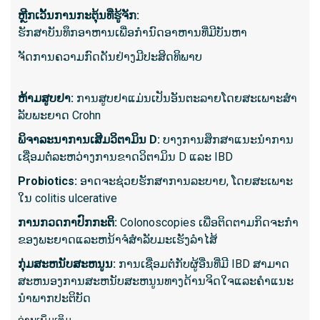
ສະພາບ
ຫຼີກເວັ້ນການກະຕຸ້ນທີ່ຮູ້ຈັກ:
ເນື້ອ
ຮັກສາບັນທຶກອາຫານເພື່ອກໍານົດອາຫານທີ່ມີບັນຫາ
ແຫຼ່ງ
ຈັດການຄວາມກົດດັນຢ່າງມີປະສິດທິພາບ
Polyps
ຫ້າມສູບຢາ:
ການສູບຢາແມ່ນເປັນອັນຕະລາຍໂດຍສະເພາະສໍາ
ລັບພະຍາດ Crohn
ສິ່ງທີ່ຄ
ພິຈາລະນາການເສີມວິຕາມິນ D:
ບາງການສຶກສາແນະນໍາການ
ຂັ້ນຕອ
ເຊື່ອມຕໍ່ລະຫວ່າງການຂາດວິຕາມິນ D ແລະ IBD
ຍ້ອນວ
ຮຽກຮ້
Probiotics:
ອາດຈະຊ່ວຍຮັກສາການລະບາຍ, ໂດຍສະເພາະ
ຊົ່ວໂມ
ໃນ colitis ulcerative
ໂດຍທົ່
ການ​ກວດ​ກາ​ປົກ​ກະ​ຕິ​:
Colonoscopies ເພື່ອຕິດຕາມກິດຈະກໍາ
ທໍາມະ
ຂອງພະຍາດແລະຫນ້າຈໍສໍາລັບມະເຮັງລໍາໄສ້
ບໍ່ຈໍາ
ກຸ່ມສະຫນັບສະຫນູນ:
ການເຊື່ອມຕໍ່ກັບຜູ້ອື່ນທີ່ມີ IBD ສາມາດ
ຈາກຮ່
ສະຫນອງການສະຫນັບສະຫນູນທາງດ້ານຈິດໃຈແລະຄໍາແນະ
ອ່ານເພີ
ນໍາພາກປະຕິບັດ