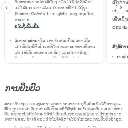
ບັນຫາກະເພາະລໍາໄສ້ອື່ນໆ. FOBT ໃຊ້ປະຕິກິລິຍາ
ເບິ່ງສ
ເຄມີເພື່ອກວດຫາເລືອດ, ໃນຂະນະທີ່ FIT ໃຊ້ພູມ
endosc
ຕ້ານທານເພື່ອກໍານົດ hemoglobin ຂອງມະນຸດໂດຍ
ເພື່ອເບ
ສະເພາະ.
ຮຽນ​ຮູ້​ເພີ່ມ​ເຕີມ
ແລະ du
ວັດທະນະທໍາອາຈົມ:
ການທົດສອບນີ້ກວດຫາເຊື້ອ
ສິ່ງ​ທີ່​ກ
ແບັກທີເຣັຍທີ່ຜິດປົກກະຕິໃນກະເພາະອາຫານທີ່ອາດ
ເຮັດໃຫ້ເກີດອາການຖອກທ້ອງ ແລະບັນຫາອື່ນໆ.
ການອັ
ຕົວຢ່າງອາຈົມຂະຫນາດນ້ອຍໄດ້ຖືກເກັບກໍາແລະ
ອາຫານ
ວິເຄາະຢູ່ໃນຫ້ອງທົດລອງເພື່ອກໍານົດເຊື້ອແບັກທີເຣັຍ
ທີ່ເປັນພະຍາດ.
ເນື້ອງ
ຮຽນ​ຮູ້​ເພີ່ມ​ເຕີມ
ສາເຫດ
ການປິ່ນປົວ
ເຫດຜົນ
ການທົດສອບ pH ຂອງອາຈົມ:
ການທົດສອບນີ້ໂດຍ
ກືນຍາ
ທົ່ວໄປຈະວັດແທກຄວາມສົ້ມ ຫຼືຄວາມເປັນດ່າງຂອງ
ຕົວຢ່າງອາຈົມ. ມັນສາມາດຊ່ວຍວິນິດໄສຄວາມ
ສະຖາບັນ Apollo ຂອງພະຍາດກະເພາະອາຫານ ອຸທິດຕົນເພື່ອໃຫ້ການດູແລ
ອາການ
ທີ່ສົມບູນແບບສຳລັບຄວາມຜິດປົກກະຕິທີ່ສົ່ງຜົນກະທົບຕໍ່ລະບົບຍ່ອຍອາຫານ,
ຜິດປົກກະຕິກ່ຽວກັບເຄື່ອງຍ່ອຍບາງຢ່າງຫຼືຄວາມບໍ່
ຕັບ, ແລະລະບົບຕັບອ່ອນ-ທໍ່ນໍ້າບີ. ດ້ວຍທີມງານແພດຊ່ຽວຊານດ້ານກະເພາະ
ສົມດຸນໃນລໍາໄສ້.
ອາຫານ ແລະ ລໍາໄສ້ ແລະ ເຕັກໂນໂລຊີການວິນິດໄສ ແລະ ການປິ່ນປົວລ້າສຸດ.
ສິ່ງທີ່ຄ