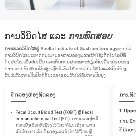
ການວິນິດໄສ ແລະ
ການທົດສອບ
ການກວດວິນິດໄສຢູ່ Apollo Institute of Gastroenterology
ການບໍລິ
ການວິນິດໄສພະຍາດກະເພາະອາຫານຂອງພວກເຮົາໃຊ້ເທັກໂນໂລຍີທີ່
ທັນສະໄໝເພື່ອປະເມີນ ແລະຕິດຕາມສຸຂະພາບກ່ຽວກັບເຄື່ອງຍ່ອຍຂອງ
ທ່ານ. ການທົດສອບຂັ້ນສູງເຫຼົ່ານີ້ເຮັດໃຫ້ການວິນິດໄສໄວແລະຖືກຕ້ອງ,
ຮັບປະກັນການປິ່ນປົວທີ່ທັນເວລາແລະຜົນໄດ້ຮັບການປັບປຸງ.
ທົດລອງຫ້ອງທົດລອງ
ການທົ
1. Upp
Fecal Occult Blood Test (FOBT) ຫຼື Fecal
Immunochemical Test (FIT):
ການກວດເຫຼົ່ານີ້
ການ End
ກວດເບິ່ງເລືອດທີ່ເຊື່ອງໄວ້ໃນອາຈົມ, ເຊິ່ງສາມາດ
ທີ່ມີຄວາ
ເປັນສັນຍານເລີ່ມຕົ້ນຂອງມະເຮັງລໍາໄສ້ໃຫຍ່ຫຼື