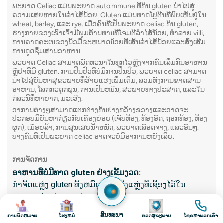
ພະຍາດ Celiac ແມ່ນພະຍາດ autoimmune ທີ່ກິນ gluten ນໍາໄປສູ່
ການຍ່ອ
ຄວາມເສຍຫາຍໃນລໍາໄສ້ນ້ອຍ. Gluten ແມ່ນທາດໂປຼຕີນທີ່ພົບເຫັນຢູ່ໃນ
wheat, barley, ແລະ rye. ເມື່ອຄົນທີ່ເປັນພະຍາດ celiac ກິນ gluten,
ລະອຽດຂ
ຮ່າງກາຍຂອງເຂົາເຈົ້າມີພູມຕ້ານທານທີ່ໂຈມຕີລໍາໄສ້ນ້ອຍ, ທໍາລາຍ villi,
ລໍາໄສ້ນ້
ການຄາດຄະເນຂອງນິ້ວມືຂະຫນາດນ້ອຍທີ່ເສັ້ນລໍາໄສ້ນ້ອຍແລະສົ່ງເສີມ
ການດູດຊຶມສານອາຫານ.
ພະຍາດ Celiac ສາມາດພັດທະນາໃນທຸກໄວຫຼັງຈາກຄົນເລີ່ມກິນອາຫານ
ຫຼືຢາທີ່ມີ gluten. ການປິ່ນປົວທີ່ບໍ່ມີການປິ່ນປົວ, ພະຍາດ celiac ສາມາດ
ສິ່ງ​ທີ່​ກ
ນໍາໄປສູ່ບັນຫາສຸຂະພາບທີ່ຮ້າຍແຮງເພີ່ມເຕີມ, ລວມທັງການຂາດສານ
ອາຫານ, ໂລກກະດູກພຸນ, ການເປັນຫມັນ, ສະພາບທາງປະສາດ, ແລະໃນ
ໂຄງສ້
ກໍລະນີທີ່ຫາຍາກ, ມະເຮັງ.
ຄວາມເຄ
ອາການຕ່າງໆສາມາດແຕກຕ່າງກັນຢ່າງກວ້າງຂວາງແລະອາດຈະ
ປະກອບມີບັນຫາກ່ຽວກັບເຄື່ອງຍ່ອຍ (ເຈັບທ້ອງ, ທ້ອງອືດ, ຖອກທ້ອງ, ທ້ອງ
ແຜໃນກ
ຜູກ), ເມື່ອຍລ້າ, ການສູນເສຍນ້ໍາຫນັກ, ພະຍາດເລືອດຈາງ, ແລະອື່ນໆ.
ບາງຄົນທີ່ເປັນພະຍາດ celiac ອາດຈະບໍ່ມີອາການຫຍັງເລີຍ.
ການອຸດ
ຄວາມ
ການຈັດການ
ຜິດປົກ
ອາຫານທີ່ບໍ່ມີທາດ gluten ຢ່າງເຂັ້ມງວດ:
ກໍາຈັດແຫຼ່ງ gluten ທັງຫມົດ, ລວມທັງແຫຼ່ງທີ່ເຊື່ອງໄວ້ໃນ
ອາຫານປຸງແຕ່ງແລະຢາ
ສິ່ງທີ່ຄ
ຮູບພາບ
ຮູບພາບ
ຮູບພາບ
ຮູບພາບ
ເຮັດວຽກກັບນັກອາຫານທີ່ລົງທະບຽນເພື່ອຮັບປະກັນອາຫານທີ່
ຮຽກຮ້
ສົນທະນາ
ການນັດຫມາຍ
ໂຮງຫມໍ
ກວດສຸຂະພາບ
ໂທຣຫາພວກເຮົາ