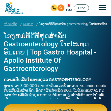
ຊີ້ນ
LO
1066
ໃຫ້ຂ້າມໄປຫາເນື້ອໃນຕົ້ນຕໍ
ຫນ້າທໍາອິດ
ພະແນກ
ໂຮງຫມໍທີ່ດີທີ່ສຸດສໍາລັບ gastroenterology ໃນປະເທດອິນເດຍ 
ໂຮງຫມໍທີ່ດີທີ່ສຸດສໍາລັບ
Gastroenterology ໃນປະເທດ
ອິນເດຍ | Top Gastro Hospital -
Apollo Institute Of
Gastroenterology
ຄວາມເປັນເລີດໃນການດູແລ GASTROENTEROLOGY
ຫຼາຍກວ່າ 3,00,000 ການຜ່າຕັດແລະຂັ້ນຕອນການ endoscopic
ທີ່ປະສົບຜົນສໍາເລັດ, ອັດຕາຜົນສໍາເລັດ 90% ໃນຂັ້ນຕອນການກະ
ເພາະລໍາໄສ້ທີ່ສັບສົນ, ແລະການບໍລິການປ່ຽນຕັບທີ່ກ້າວຫນ້າໃນທົ່ວ
ເຄືອຂ່າຍການດູແລ gastroenterology ທີ່ໃຫຍ່ທີ່ສຸດແລະເຊື່ອຖື
ທີ່ສຸດຂອງອິນເດຍ.