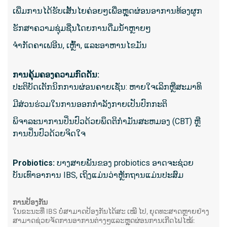
ສິ່ງທີ່ຄ
ເພີ່ມການໄດ້ຮັບເສັ້ນໄຍຄ່ອຍໆເພື່ອຫຼຸດຜ່ອນອາການທ້ອງຜູກ
- ໃຊ້ເ
ຮັກສາຄວາມຊຸ່ມຊື່ນໂດຍການດື່ມນ້ໍາຫຼາຍໆ
- ຮຽກຮ
ຈໍາກັດຄາເຟອີນ, ເຫຼົ້າ, ແລະອາຫານໄຂມັນ
ຊົ່ວໂມ
- ກ່ຽວຂ
ການ​ຄຸ້ມ​ຄອງ​ຄວາມ​ກົດ​ດັນ​:
ການເຄື່
ປະຕິບັດເຕັກນິກການຜ່ອນຄາຍເຊັ່ນ: ຫາຍໃຈເລິກຫຼືສະມາທິ
- ຜົນໄດ
ມີສ່ວນຮ່ວມໃນການອອກກໍາລັງກາຍເປັນປົກກະຕິ
ພິ​ຈາ​ລະ​ນາ​ການ​ປິ່ນ​ປົວ​ດ້ວຍ​ພຶດ​ຕິ​ກໍາ​ມັນ​ສະ​ຫມອງ (CBT​) ຫຼື​
ການ​ປິ່ນ​ປົວ​ດ້ວຍ​ຈິດ​ໃຈ​
ອ່ານເພີ
Probiotics:
ບາງສາຍພັນຂອງ probiotics ອາດຈະຊ່ວຍ
5. ການກ
ບັນເທົາອາການ IBS, ເຖິງແມ່ນວ່າຫຼັກຖານແມ່ນປະສົມ
ການກວດຈໍ
ການປ້ອງກັນ
ຍາວ, ຢື
ໃນຂະນະທີ່ IBS ບໍ່ສາມາດປ້ອງກັນໄດ້ສະ ເໝີ ໄປ, ຍຸດທະສາດຫຼາຍຢ່າງ
ລຳໄສ້ໃຫ
ສາມາດຊ່ວຍຈັດການອາການຕ່າງໆແລະຫຼຸດຜ່ອນການເກີດໄຟໄໝ້: