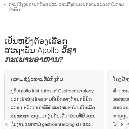
ການເບິ່ງຮູບຖ່າຍທີ່ທັນສະໄໝ ແລະສິ່ງອຳນວຍຄວາມສະດວກໃນການ
ຜ່າຕັດ
ເປັນຫຍັງຕ້ອງເລືອກ
ສະຖາບັນ Apollo
ວິຊາ
ກະເພາະອາຫານ?
ຄວາມຊ່ຽວຊານທີ່ບໍ່ກົງກັນ
ໂຄງສ້າ
ຢູ່ທີ່ Apollo Institutes of Gastroenterology,
ສິ່ງອໍ
ພວກເຮົານໍາເອົາຄວາມດີເລີດທາງດ້ານຄລີນິກ
ອອກແບບ
ແລະ ນະວັດຕະກໍາທີ່ທັນສະໄໝມາຮ່ວມກັນເພື່ອ
ສະດວກສ
ສະໜອງການດູແລກ່ຽວກັບເຄື່ອງຍ່ອຍທີ່ສົມບູນ.
ການດູແລ
ທີມງານແພດຫມໍ gastroenterologists ແລະ
ໂລຍີທີ່