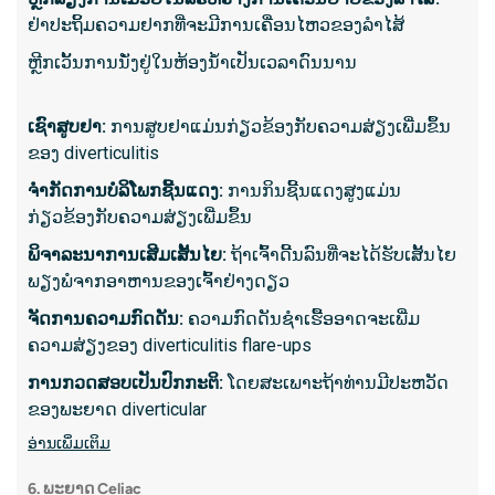
ສິ່ງທີ່ຄ
ຢ່າປະຖິ້ມຄວາມຢາກທີ່ຈະມີການເຄື່ອນໄຫວຂອງລໍາໄສ້
ໃຊ້ເວ
ຫຼີກເວັ້ນການນັ່ງຢູ່ໃນຫ້ອງນ້ໍາເປັນເວລາດົນນານ
enter
ຮຽກຮ້
ເຊົາ​ສູບ​ຢາ:
ການສູບຢາແມ່ນກ່ຽວຂ້ອງກັບຄວາມສ່ຽງເພີ່ມຂຶ້ນ
ຊົ່ວໂມ
ຂອງ diverticulitis
ປົກກະ
ຢາສະລ
ຈໍາກັດການບໍລິໂພກຊີ້ນແດງ:
ການກິນຊີ້ນແດງສູງແມ່ນ
ກ່ຽວຂ້ອງກັບຄວາມສ່ຽງເພີ່ມຂຶ້ນ
ອາດຈະ
ຫຼັງຈາ
ພິຈາລະນາການເສີມເສັ້ນໄຍ:
ຖ້າເຈົ້າດີ້ນລົນທີ່ຈະໄດ້ຮັບເສັ້ນໄຍ
ພຽງພໍຈາກອາຫານຂອງເຈົ້າຢ່າງດຽວ
ຜົນໄດ້
biops
ຈັດການຄວາມກົດດັນ:
ຄວາມກົດດັນຊໍາເຮື້ອອາດຈະເພີ່ມ
ອ່ານເພີ
ຄວາມສ່ຽງຂອງ diverticulitis flare-ups
ການ​ກວດ​ສອບ​ເປັນ​ປົກ​ກະ​ຕິ​:
ໂດຍສະເພາະຖ້າທ່ານມີປະຫວັດ
ຂອງພະຍາດ diverticular
12. ກາ
ອ່ານ​ເພິ່ມ​ເຕິມ
ການສຶກສ
ສານ bari
6. ພະຍາດ Celiac