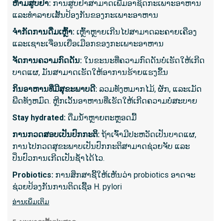
ຫ້າມສູບຢາ:
ການສູບຢາສາມາດເພີ່ມອາຊິດກະເພາະອາຫານ
ສາເຫດ
ແລະທໍາລາຍເສັ້ນປ້ອງກັນຂອງກະເພາະອາຫານ
ເຈັບຫນ
ຈຳກັດການດື່ມເຫຼົ້າ:
ເຫຼົ້າຫຼາຍເກີນໄປສາມາດລະຄາຍເຄືອງ
ເຫດຜົນ
ແລະເຊາະເຈື່ອນເຍື່ອເມືອກຂອງກະເພາະອາຫານ
incont
ຈັດການຄວາມກົດດັນ:
ໃນຂະນະທີ່ຄວາມກົດດັນບໍ່ເຮັດໃຫ້ເກີດ
ການວິນ
ບາດແຜ, ມັນສາມາດເຮັດໃຫ້ອາການຮ້າຍແຮງຂຶ້ນ
spasm
ກິນອາຫານທີ່ມີສຸຂະພາບດີ:
ລວມທັງຫມາກໄມ້, ຜັກ, ແລະເມັດ
ພືດທັງຫມົດ. ຫຼີກເວັ້ນອາຫານທີ່ເຮັດໃຫ້ເກີດຄວາມບໍ່ສະບາຍ
ສິ່ງທີ່ຄ
Stay hydrated:
ດື່ມນ້ໍາຫຼາຍຕະຫຼອດມື້
ໃຊ້ເວ
ການ​ກວດ​ສອບ​ເປັນ​ປົກ​ກະ​ຕິ​:
ຖ້າເຈົ້າມີປະຫວັດເປັນບາດແຜ,
ຮຽກຮ້
ການໄປກວດສຸຂະພາບເປັນປົກກະຕິສາມາດຊ່ວຍຈັບ ແລະ
ກ່ອນຂັ
ປິ່ນປົວການເກີດເປັນຊ້ຳໄດ້ໄວ.
ໂດຍທົ່
Probiotics:
ການສຶກສາຊີ້ໃຫ້ເຫັນວ່າ probiotics ອາດຈະ
ໂດຍທົ
ຊ່ວຍປ້ອງກັນການຕິດເຊື້ອ H. pylori
ສອງສາ
ອ່ານ​ເພິ່ມ​ເຕິມ
ອ່ານເພີ