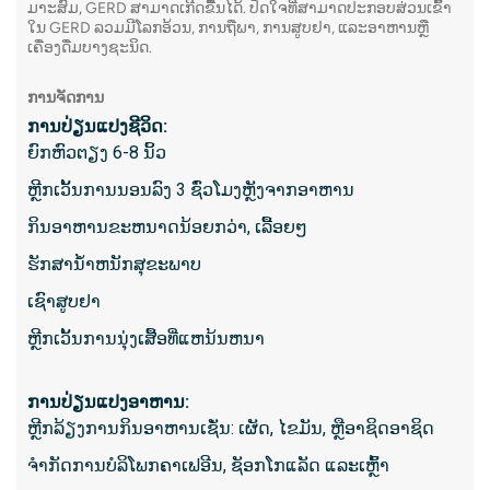
ມາະສົມ, GERD ສາມາດເກີດຂື້ນໄດ້. ປັດໃຈທີ່ສາມາດປະກອບສ່ວນເຂົ້າ
ສິ່ງ​ທີ່​ກ
ໃນ GERD ລວມມີໂລກອ້ວນ, ການຖືພາ, ການສູບຢາ, ແລະອາຫານຫຼື
ເຄື່ອງດື່ມບາງຊະນິດ.
ປະກົດຕ
ຜິດປົ
ການຈັດການ
ຮູບພາ
ການປ່ຽນແປງຊີວິດ:
ຕັບ, ຕ
ຍົກຫົວຕຽງ 6-8 ນິ້ວ
ອາການຂ
ຫຼີກເວັ້ນການນອນລົງ 3 ຊົ່ວໂມງຫຼັງຈາກອາຫານ
append
ກິນອາຫານຂະຫນາດນ້ອຍກວ່າ, ເລື້ອຍໆ
ການປ່
ບາດເຈ
ຮັກສານ້ໍາຫນັກສຸຂະພາບ
ເຊົາ​ສູບ​ຢາ
ສິ່ງທີ່ຄ
ຫຼີກເວັ້ນການນຸ່ງເສື້ອທີ່ແຫນ້ນຫນາ
- ໃຊ້ເ
ແກນຕົວຈ
ການ​ປ່ຽນ​ແປງ​ອາ​ຫານ​:
ຫຼີກ​ລ້ຽງ​ການ​ກິນ​ອາ​ຫານ​ເຊັ່ນ​: ເຜັດ​, ໄຂ​ມັນ​, ຫຼື​ອາ​ຊິດ​ອາ​ຊິດ​
– ອາດ​ຕ້
ຈຳກັດການບໍລິໂພກຄາເຟອີນ, ຊັອກໂກແລັດ ແລະເຫຼົ້າ
ທາງ​ປາກ​