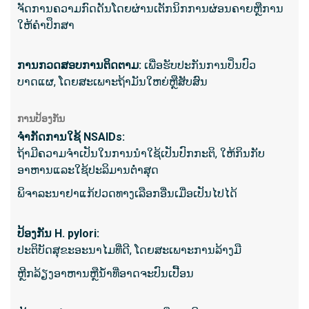
ຈັດການຄວາມກົດດັນໂດຍຜ່ານເຕັກນິກການຜ່ອນຄາຍຫຼືການ
ກ້າວຫນ້
ໃຫ້ຄໍາປຶກສາ
ສະຫນອ
ລະອຽດ
esophag
ການ​ກວດ​ສອບ​ການ​ຕິດ​ຕາມ​:
ເພື່ອຮັບປະກັນການປິ່ນປົວ
impedan
ບາດແຜ, ໂດຍສະເພາະຖ້າມັນໃຫຍ່ຫຼືສັບສົນ
transit.
Sphinc
ການປ້ອງກັນ
ຄວາມກົ
ຈໍາກັດການໃຊ້ NSAIDs:
ເຊິ່ງຄວ
ຖ້າມີຄວາມຈໍາເປັນໃນການນໍາໃຊ້ເປັນປົກກະຕິ, ໃຫ້ກິນກັບ
pancreat
ອາຫານແລະໃຊ້ປະລິມານຕ່ໍາສຸດ
ດໄສ sph
ພິຈາລະນາຢາແກ້ປວດທາງເລືອກອື່ນເມື່ອເປັນໄປໄດ້
ສິ່ງ​ທີ່​ກ
ປ້ອງ​ກັນ H. pylori​:
ປະຕິບັດສຸຂະອະນາໄມທີ່ດີ, ໂດຍສະເພາະການລ້າງມື
ຄວາມເ
ຕົວຂອງ
ຫຼີກລ້ຽງອາຫານຫຼືນ້ໍາທີ່ອາດຈະປົນເປື້ອນ
ຄວາມຜ
esopha