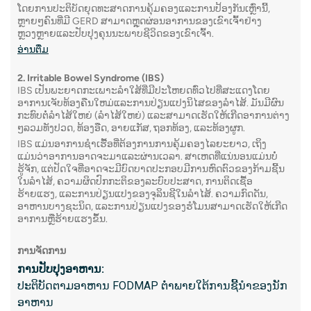
ໂດຍການປະຕິບັດຍຸດທະສາດການຄຸ້ມຄອງແລະການປ້ອງກັນເຫຼົ່ານີ້,
ຫຼາຍໆຄົນທີ່ມີ GERD ສາມາດຫຼຸດຜ່ອນອາການຂອງເຂົາເຈົ້າຢ່າງ
4. ພະລັ
ຫຼວງຫຼາຍແລະປັບປຸງຄຸນນະພາບຊີວິດຂອງເຂົາເຈົ້າ.
ການຖ່າຍ
ອ່ານ​ຕື່ມ
ມີຄວາມຖ
2. Irritable Bowel Syndrome (IBS)
ຂອງອະໄ
IBS ເປັນພະຍາດກະເພາະລໍາໃສ້ທີ່ມີປະໂຫຍດທົ່ວໄປທີ່ສະແດງໂດຍ
ອາການເຈັບທ້ອງຄືນໃຫມ່ແລະການປ່ຽນແປງນິໄສຂອງລໍາໄສ້. ມັນມີຜົນ
ຮ່າງກາຍ
ກະທົບຕໍ່ລໍາໄສ້ໃຫຍ່ (ລໍາໄສ້ໃຫຍ່) ແລະສາມາດເຮັດໃຫ້ເກີດອາການຕ່າງ
ໆລວມທັງປວດ, ທ້ອງອືດ, ອາຍແກັສ, ຖອກທ້ອງ, ແລະທ້ອງຜູກ.
IBS ແມ່ນອາການຊໍາເຮື້ອທີ່ຕ້ອງການການຄຸ້ມຄອງໄລຍະຍາວ, ເຖິງ
ສິ່ງ​ທີ່​ກ
ແມ່ນວ່າອາການອາດຈະມາແລະຜ່ານເວລາ. ສາເຫດທີ່ແນ່ນອນແມ່ນບໍ່
ຮູ້ຈັກ, ແຕ່ປັດໃຈທີ່ອາດຈະມີບົດບາດປະກອບມີການຫົດຕົວຂອງກ້າມຊີ້ນ
- ໂຄງສ
ໃນລໍາໄສ້, ຄວາມຜິດປົກກະຕິຂອງລະບົບປະສາດ, ການຕິດເຊື້ອ
ຮ້າຍແຮງ, ແລະການປ່ຽນແປງຂອງຈຸລິນຊີໃນລໍາໄສ້. ຄວາມກົດດັນ,
ອະໄວຍະ
ອາຫານບາງຊະນິດ, ແລະການປ່ຽນແປງຂອງຮໍໂມນສາມາດເຮັດໃຫ້ເກີດ
ອາການຫຼືຮ້າຍແຮງຂຶ້ນ.
- ມີໜິ້ວໄ
– ອາການ
ການຈັດການ
ການ​ປັບ​ປຸງ​ອາ​ຫານ​:
- ເລືອດ
ປະຕິບັດຕາມອາຫານ FODMAP ຕ່ໍາພາຍໃຕ້ການຊີ້ນໍາຂອງນັກ
ອາຫານ