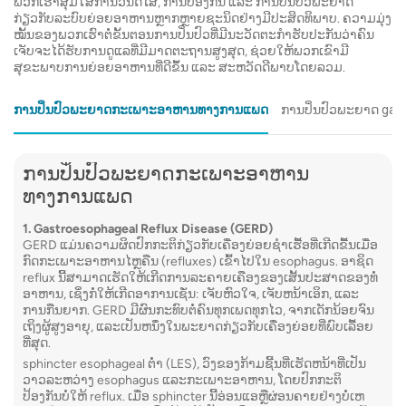
ພວກເຮົາສຸມໃສ່ການວິນິດໄສ, ການປ້ອງກັນ ແລະ ການປິ່ນປົວພະຍາດ
ການທົດສອບໄຂມັນ Fecal:
ການທົດສອບນີ້ວັດແທກ
ກ່ຽວກັບລະບົບຍ່ອຍອາຫານຫຼາກຫຼາຍຊະນິດຢ່າງມີປະສິດທິພາບ. ຄວາມມຸ່ງ
ໃຊ້ເວ
ປະລິມານໄຂມັນໃນອາຈົມເພື່ອປະເມີນການດູດຊຶມ
ໝັ້ນຂອງພວກເຮົາຕໍ່ຂັ້ນຕອນການປິ່ນປົວທີ່ມີນະວັດຕະກໍາຮັບປະກັນວ່າຄົນ
ໄຂມັນໂດຍຮ່າງກາຍ. ມັນສາມາດຊ່ວຍວິນິດໄສ
ຮຽກຮ້
ເຈັບຈະໄດ້ຮັບການດູແລທີ່ມີມາດຕະຖານສູງສຸດ, ຊ່ວຍໃຫ້ພວກເຂົາມີ
ສະພາບທີ່ມີຜົນກະທົບຕໍ່ກະເພາະລໍາໄສ້, ຕັບ, ຕ່ອມ
ກ່ອນຂັ
ສຸຂະພາບການຍ່ອຍອາຫານທີ່ດີຂຶ້ນ ແລະ ສະຫວັດດີພາບໂດຍລວມ.
ຂົມ, ຫຼືລໍາໄສ້ທີ່ອາດຈະຂັດຂວາງການຍ່ອຍອາຫານ
Sedat
ແລະການດູດຊຶມໄຂມັນ.
ການປິ່ນປົວພະຍາດກະເພາະອາຫານທາງການແພດ
ການປິ່ນປົວພະຍາດ gast
ສະບາ
ຜົນໄດ້
Enzyme Immunoassays ສໍາລັບ antigens ໄວ
biops
ຣັສແລະແບັກທີເລຍ:
ການທົດສອບເຫຼົ່ານີ້ໃຊ້
ການປິ່ນປົວພະຍາດກະເພາະອາຫານ
antibodies ສະເພາະເພື່ອກວດຫາ antigens ຈາກ
ອ່ານເພີ
ທາງການແພດ
ໄວຣັສຫຼືເຊື້ອແບັກທີເຣັຍໃນຕົວຢ່າງອາຈົມ. ພວກມັນ
ສາມາດຊ່ວຍລະບຸເຊື້ອພະຍາດສະເພາະທີ່ເຮັດໃຫ້
1. Gastroesophageal Reflux Disease (GERD)
GERD ແມ່ນຄວາມຜິດປົກກະຕິກ່ຽວກັບເຄື່ອງຍ່ອຍຊໍາເຮື້ອທີ່ເກີດຂື້ນເມື່ອ
ເກີດການຕິດເຊື້ອໃນກະເພາະ ລຳ ໄສ້.
2. CT 
ກົດກະເພາະອາຫານໄຫຼຄືນ (refluxes) ເຂົ້າໄປໃນ esophagus. ອາຊິດ
reflux ນີ້ສາມາດເຮັດໃຫ້ເກີດການລະຄາຍເຄືອງຂອງເສັ້ນປະສາດຂອງທໍ່
ການສະແ
ອາຫານ, ເຊິ່ງກໍ່ໃຫ້ເກີດອາການເຊັ່ນ: ເຈັບຫົວໃຈ, ເຈັບຫນ້າເອິກ, ແລະ
ແມ່ນເຕັ
ການກືນຍາກ. GERD ມີຜົນກະທົບຕໍ່ຄົນທຸກເພດທຸກໄວ, ຈາກເດັກນ້ອຍຈົນ
ເຖິງຜູ້ສູງອາຍຸ, ແລະເປັນຫນຶ່ງໃນພະຍາດກ່ຽວກັບເຄື່ອງຍ່ອຍທີ່ພົບເລື້ອຍ
rays ແ
ທີ່ສຸດ.
ສ້າງຮູ
sphincter esophageal ຕ່ໍາ (LES), ວົງຂອງກ້າມຊີ້ນທີ່ເຮັດຫນ້າທີ່ເປັນ
ວາວລະຫວ່າງ esophagus ແລະກະເພາະອາຫານ, ໂດຍປົກກະຕິ
ປ້ອງກັນບໍ່ໃຫ້ reflux. ເມື່ອ sphincter ນີ້ອ່ອນແອຫຼືຜ່ອນຄາຍຢ່າງບໍ່ເຫ