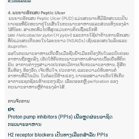
ອ່ານ​ເພິ່ມ​ເຕິມ
9. ມະໂນ
4. ພະຍາດອັກເສບ Peptic Ulcer
Manome
ພະຍາດອັກເສບ Peptic Ulcer (PUD) ແມ່ນສະພາບທີ່ມີລັກສະນະເປັນ
ບາດແຜທີ່ພັດທະນາຢູ່ໃນເສັ້ນໃນກະເພາະອາຫານແລະສ່ວນເທິງຂອງລໍາ
ຄວາມກົ
ໄສ້ນ້ອຍ. ສາເຫດທົ່ວໄປທີ່ສຸດແມ່ນການຕິດເຊື້ອແບັກທີ
ເລຍ
Helicobacter pylori
(
H pylori
) ແລະການໃຊ້ຢາຕ້ານການອັກເສບ
ຢູ່ໃນທໍ
ທີ່ບໍ່ແມ່ນສະເຕີຣອຍໃນໄລຍະຍາວ (NSAIDs) ເຊັ່ນແອດສະໄພລິນແລະ
ກ່ຽວຂ້ອ
ibuprofen.
ແຜໃນກະເພາະອາຫານເກີດຂື້ນເມື່ອຊັ້ນນໍ້າເມືອກປ້ອງກັນໃນລະບົບຍ່ອຍ
ໄຫວຕໍ່ຄ
ອາຫານຖືກຫຼຸດລົງ, ເຮັດໃຫ້ກົດກະເພາະອາຫານທໍາລາຍເນື້ອເຍື່ອທີ່ຕິດ
ທະວານ.
ພັນ. ອາການຕ່າງໆສາມາດປະກອບມີການເຈັບກະເພາະອາຫານ, ຮູ້ສຶກ
ອີ່ມທ້ອງ, ທ້ອງອືດ, ເຈັບຫົວໃຈ, ປວດຮາກ, ແລະຄວາມບໍ່ທົນທານຕໍ່
ອາຫານທີ່ມີໄຂມັນ. ໃນກໍລະນີຮ້າຍແຮງ, ບາດແຜສາມາດເຮັດໃຫ້ເກີດ
ອາການແຊກຊ້ອນຮ້າຍແຮງເຊັ່ນ: ເລືອດອອກຫຼື perforation ຂອງ
ປະເພດຂ
ກະເພາະອາຫານຫຼືກໍາແພງລໍາໄສ້.
ການກວດ
ການຈັດການ
ພາຍໃນ 
ມັນ. ໃຊ້
ຢາ:
heartbur
Proton pump inhibitors (PPIs) ເພື່ອຫຼຸດຜ່ອນອາຊິດ
ສາ​ມາດ​ວ
ກະເພາະອາຫານ
ເຊັ່ນ ac
H2 receptor blockers ເປັນທາງເລືອກສໍາລັບ PPIs
esophag