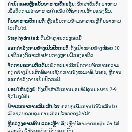
ທະວານ.
ກໍານົດແລະຫຼີກເວັ້ນອາຫານທີ່ກະຕຸ້ນ:
ຮັກສາບັນທຶກອາຫານ
ເພື່ອຕິດຕາມວ່າອາຫານໃດເຮັດໃຫ້ອາການຮ້າຍແຮງຂຶ້ນ.
ກິນອາຫານປົກກະຕິ:
ຫຼີກເວັ້ນການຂ້າມອາຫານຫຼືກິນອາຫານ
ສິ່ງ​ທີ່​ກ
ໄວເກີນໄປ.
ປະກົດຕ
Stay hydrated:
ດື່ມນ້ໍາຫຼາຍຕະຫຼອດມື້.
ທະວາ
ອອກກໍາລັງກາຍຢ່າງເປັນປົກກະຕິ:
ຕັ້ງເປົ້າໝາຍຢ່າງໜ້ອຍ 30
ອາການ
ນາທີຂອງກິດຈະກຳປານກາງຫຼາຍມື້ຂອງອາທິດ.
ສາເຫດຂ
ເລືອດ
ຈັດການຄວາມກົດດັນ:
ພັດທະນາເຕັກນິກການຈັດການຄວາມ
ຄຽດຢ່າງມີປະສິດທິພາບເຊັ່ນ: ການນັ່ງສະມາທິ, ໂຍຄະ, ຫຼືການ
ການຂະ
ອອກກໍາລັງກາຍເປັນປົກກະຕິ.
ນິໄສຂອ
ອາການເ
ນອນໃຫ້ພຽງພໍ:
ຕັ້ງເປົ້າສໍາລັບການນອນທີ່ມີຄຸນນະພາບ 7-9
ຊົ່ວໂມງຕໍ່ຄືນ.
ພິຈາລະນາການເສີມເສັ້ນໄຍ
: ຄ່ອຍໆເພີ່ມການໄດ້ຮັບເສັ້ນໄຍ
ສິ່ງທີ່ຄ
ເພື່ອຊ່ວຍຄວບຄຸມການເຄື່ອນໄຫວຂອງລໍາໄສ້.
ໃຊ້ເວ
ຫຼີກລ່ຽງຄາເຟອີນ ແລະເຫຼົ້າ:
ສິ່ງເຫຼົ່ານີ້ສາມາດກະຕຸ້ນ ລຳ ໄສ້
ຕ້ອງກ
ແລະເຮັດໃຫ້ຖອກທ້ອງຮ້າຍແຮງຂຶ້ນ.