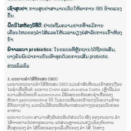
Sedat
ເຊົາ​ສູບ​ຢາ:
ການສູບຢາສາມາດເຮັດໃຫ້ອາການ IBS ຮ້າຍແຮງ
ຜົນໄດ້
ຂຶ້ນ.
biops
ຝຶກ​ນິ​ໄສ​ຫ້ອງ​ນ​້​ໍ​ທີ່​ດີ​:
ຢ່າປະຖິ້ມຄວາມຢາກທີ່ຈະມີການ
ອ່ານເພີ
ເຄື່ອນໄຫວຂອງລໍາໄສ້ແລະໃຫ້ເວລາພຽງພໍສໍາລັບການເຂົ້າຫ້ອງ
ນ້ໍາ.
ພິຈາລະນາ probiotics:
ໃນຂະນະທີ່ຫຼັກຖານໄດ້ຖືກປະສົມ,
6. End
ບາງຄົນພົບວ່າການບັນເທົາທຸກດ້ວຍການເສີມ probiotic.
Cholan
ອ່ານ​ເພິ່ມ​ເຕິມ
ERCP ແ
endosco
3. ພະຍາດລຳໄສ້ອັກເສບ (IBD)
ພະຍາດກະເພາະລໍາໃສ້ອັກເສບ (IBD) ແມ່ນຄໍາສັບທີ່ກວມເອົາສອງເງື່ອນ
ແລະປິ່ນປ
ໄຂຊໍາເຮື້ອຕົ້ນຕໍ: ພະຍາດ Crohn ແລະ ulcerative Colitis. ເຫຼົ່ານີ້ແມ່ນ
pancrea
ຄວາມຜິດປົກກະຕິ autoimmune ມີລັກສະນະອັກເສບຊໍາເຮື້ອຂອງ
ສັນຍາ gastrointestinal ໄດ້. ໃນຂະນະທີ່ພວກເຂົາແບ່ງປັນຄວາມຄ້າຍ
ຄືກັນບາງຢ່າງ, ພວກມັນມີຜົນກະທົບຕໍ່ພາກສ່ວນຕ່າງໆຂອງລະບົບຍ່ອຍ
ອາຫານ.
ສິ່ງ​ທີ່​ກ
ພະຍາດ Crohn ສາມາດສົ່ງຜົນກະທົບຕໍ່ສ່ວນໃດ ໜຶ່ງ ຂອງກະເພາະ ລຳ
ໄສ້ຈາກປາກໄປຫາຮູທະວານ, ແຕ່ສ່ວນຫຼາຍແມ່ນກ່ຽວຂ້ອງກັບການ
ການອຸດ
ສິ້ນສຸດຂອງ ລຳ ໄສ້ນ້ອຍແລະຈຸດເລີ່ມຕົ້ນຂອງ ລຳ ໄສ້. ໃນທາງ