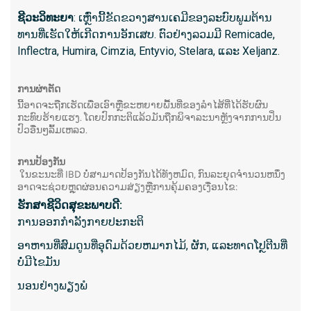
ໃຊ້ເວ
ຊີວະວິທະຍາ
: ເຫຼົ່ານີ້ຂັດຂວາງສານເຄມີຂອງລະບົບພູມຕ້ານ
ທານທີ່ເຮັດໃຫ້ເກີດການອັກເສບ. ຕົວຢ່າງລວມມີ Remicade,
ການສລ
Inflectra, Humira, Cimzia, Entyvio, Stelara, ແລະ Xeljanz.
ອາດຈະ
ຂັ້ນຕອ
ການຜ່າຕັດ
ໂດຍທົ
ນີ້ອາດຈະຖືກເຮັດເພື່ອເອົາຫຼືຂະຫຍາຍພື້ນທີ່ຂອງລໍາໄສ້ທີ່ໄດ້ຮັບຜົນ
ພາຍໃນ
ກະທົບຮ້າຍແຮງ. ໂດຍປົກກະຕິແລ້ວມັນຖືກພິຈາລະນາຫຼັງຈາກການປິ່ນ
ປົວອື່ນໆລົ້ມເຫລວ.
8. Cap
ການປ້ອງກັນ
ໃນຂະນະທີ່ IBD ບໍ່ສາມາດປ້ອງກັນໄດ້ທັງຫມົດ, ກົນລະຍຸດຈໍານວນຫນຶ່ງ
ການ​ຖ່າຍ
ອາດຈະຊ່ວຍຫຼຸດຜ່ອນຄວາມສ່ຽງຫຼືການຄຸ້ມຄອງເງື່ອນໄຂ:
ໜາດ​ເມັດ​
ຮັກສາຊີວິດສຸຂະພາບດີ:
ຂອງ​ກະ​
ການອອກກໍາລັງກາຍປະກະຕິ
ລໍາ​ໄສ້​ນ
ອາຫານທີ່ສົມດູນທີ່ອຸດົມດ້ວຍຫມາກໄມ້, ຜັກ, ແລະທາດໂປຼຕີນທີ່
ບໍ່ມີໄຂມັນ
ນອນຢ່າງພຽງພໍ
ສິ່ງ​ທີ່​ກ