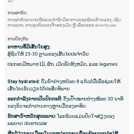
ໄດ້.
ກວດ ລຳ 
ແລະຍາວດ
ການຜ່າຕັດ:
ການຜ່າຕັດອາດຈະຖືກແນະນຳຖ້າມີອາການແຊກຊ້ອນຮ້າຍແຮງ, ເຊັ່ນ:
ລວມທັງບ
ການແຕກ, ການອຸດຕັນຂອງຈໍ້າສອງເມັດ ຫຼື ເລືອດອອກ diverticular.
entero
ການປ້ອງກັນ
ອາຫານທີ່ມີເສັ້ນໃຍສູງ:
ສິ່ງ​ທີ່​ກ
ສູ້ຊົນໃຫ້ 25-30 ກຼາມຂອງເສັ້ນໄຍປະຈໍາວັນ
ສາເຫດຂ
ປະກອບມີຫມາກໄມ້, ຜັກ, ເມັດພືດທັງຫມົດ, ແລະ legumes
ແນ່ນອ
tumor 
Stay hydrated:
ດື່ມນ້ໍາຢ່າງຫນ້ອຍ 8 ແກ້ວຕໍ່ມື້ເພື່ອຊ່ວຍໃຫ້
ພະຍາດ 
ເສັ້ນໄຍເຮັດວຽກໄດ້ປະສິດທິພາບ
ສາເຫດ
ອອກ​ກໍາ​ລັງ​ກາຍ​ເປັນ​ປົກ​ກະ​ຕິ​:
ຕັ້ງເປົ້າໝາຍຢ່າງໜ້ອຍ 30 ນາທີ
ຫຼື ma
ຂອງກິດຈະກຳປານກາງຫຼາຍມື້ຂອງອາທິດ
ຄວາມຜິ
ຮັກສານ້ໍາຫນັກສຸຂະພາບ:
ໂລກອ້ວນແມ່ນປັດໃຈສ່ຽງຂອງ
ໃນການ
ພະຍາດ diverticular
ຫຼີກ​ລ້ຽງ​ການ​ເມື່ອຍ​ໃນ​ລະ​ຫວ່າງ​ການ​ເຄື່ອນ​ຍ້າຍ​ຂອງ​ລໍາ​ໄສ້​: