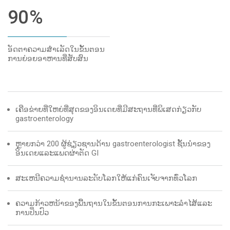
90
%
ອັດຕາຄວາມສຳເລັດໃນຂັ້ນຕອນ
ການຍ່ອຍອາຫານທີ່ສັບສົນ
ເຄືອຂ່າຍທີ່ໃຫຍ່ທີ່ສຸດຂອງອິນເດຍທີ່ມີສະຖານທີ່ພິເສດກ່ຽວກັບ
gastroenterology
ຫຼາຍກວ່າ 200 ຜູ້ຊ່ຽວຊານດ້ານ gastroenterologist ຊັ້ນນໍາຂອງ
ອິນເດຍແລະແພດຜ່າຕັດ GI
ສະເຫນີຄວາມຊໍານານລະດັບໂລກໃຫ້ແກ່ຄົນເຈັບຈາກທົ່ວໂລກ
ຄວາມກ້າວຫນ້າຂອງພື້ນຖານໃນຂັ້ນຕອນການກະເພາະລໍາໄສ້ແລະ
ການປິ່ນປົວ