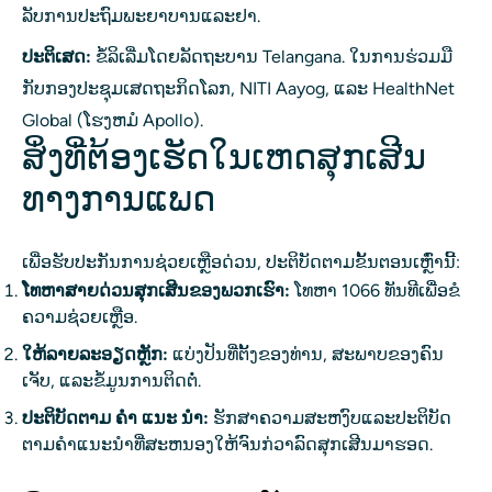
ລັບການປະຖົມພະຍາບານແລະຢາ.
ປະຕິເສດ:
ຂໍ້ລິເລີ່ມໂດຍລັດຖະບານ Telangana. ໃນການຮ່ວມມື
ກັບກອງປະຊຸມເສດຖະກິດໂລກ, NITI Aayog, ແລະ HealthNet
Global (ໂຮງຫມໍ Apollo).
ສິ່ງທີ່ຕ້ອງເຮັດໃນເຫດສຸກເສີນ
ທາງການແພດ
ເພື່ອຮັບປະກັນການຊ່ວຍເຫຼືອດ່ວນ, ປະຕິບັດຕາມຂັ້ນຕອນເຫຼົ່ານີ້:
ໂທຫາສາຍດ່ວນສຸກເສີນຂອງພວກເຮົາ:
ໂທຫາ 1066 ທັນທີເພື່ອຂໍ
ຄວາມຊ່ວຍເຫຼືອ.
ໃຫ້ລາຍລະອຽດຫຼັກ:
ແບ່ງ​ປັນ​ທີ່​ຕັ້ງ​ຂອງ​ທ່ານ​, ສະ​ພາບ​ຂອງ​ຄົນ​
ເຈັບ​, ແລະ​ຂໍ້​ມູນ​ການ​ຕິດ​ຕໍ່​.
ປະຕິບັດຕາມ ຄຳ ແນະ ນຳ:
ຮັກສາຄວາມສະຫງົບແລະປະຕິບັດ
ຕາມຄໍາແນະນໍາທີ່ສະຫນອງໃຫ້ຈົນກ່ວາລົດສຸກເສີນມາຮອດ.