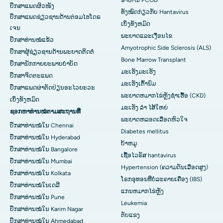
ອາຫານ PCOD
ປຶກສາແພດຜິວໜັງ
ທັງໝົດກ່ຽວກັບ Hantavirus
ປຶກສາແພດຊ່ຽວຊານດ້ານຕ່ອມໄຮໂດຣ
ເບິ່ງ​ທັງ​ຫມົດ
ເຈນ
ພະຍາດແລະເງື່ອນໄຂ
ປຶກສາທ່ານໝໍແຂ້ວ
Amyotrophic Side Sclerosis (ALS)
ປຶກສາຜູ້ຊ່ຽວຊານດ້ານພະຍາດຕິດຕໍ່
Bone Marrow Transplant
ປຶກສານັກກາຍຍະພາບບຳບັດ
ມະເຮັງມະເຮັງ
ປຶກສາຈິດຕະແພດ
ມະເຮັງເຕົ້ານົມ
ປຶກສາແພດຜ່າຕັດປ່ຽນອະໄວຍະວະ
ພະຍາດຫມາກໄຂ່ຫຼັງຊໍາເຮື້ອ (CKD)
ເບິ່ງທັງຫມົດ
ມະເຮັງ ລຳ ໄສ້ໃຫຍ່
ຊອກຫາທ່ານໝໍຕາມສະຖານທີ່
ພະຍາດຫລອດເລືອດຫົວໃຈ
ປຶກສາທ່ານໝໍໃນ Chennai
Diabetes mellitus
ປຶກສາທ່ານໝໍໃນ Hyderabad
ບ້າຫມູ
ປຶກສາທ່ານໝໍໃນ Bangalore
ເຊື້ອໄວຣັສ hantavirus
ປຶກສາທ່ານໝໍໃນ Mumbai
Hypertension (ຄວາມດັນເລືອດສູງ)
ປຶກສາທ່ານໝໍໃນ Kolkata
ໂຣກອຸທອນທີ່ບໍ່ລະຄາຍເຄືອງ (IBS)
ປຶກສາທ່ານໝໍໃນເດລີ
ແກນ​ຫມາກ​ໄຂ່​ຫຼັງ
ປຶກສາທ່ານໝໍໃນ Pune
Leukemia
ປຶກສາທ່ານໝໍໃນ Karim Nagar
ຕັບແຂງ
ປຶກສາທ່ານໝໍໃນ Ahmedabad