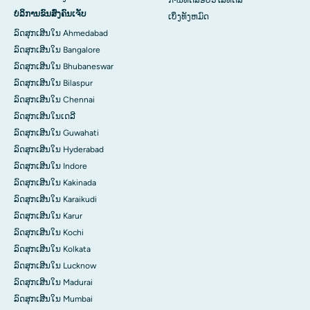
ການທົດສອບວິໄສທັດສີ
ບໍລິການຂົນສົ່ງຄົນເຈັບ
ເບິ່ງ​ທັງ​ຫມົດ
ລົດສຸກເສີນໃນ Ahmedabad
ລົດສຸກເສີນໃນ Bangalore
ລົດສຸກເສີນໃນ Bhubaneswar
ລົດສຸກເສີນໃນ Bilaspur
ລົດສຸກເສີນໃນ Chennai
ລົດສຸກເສີນໃນເດລີ
ລົດສຸກເສີນໃນ Guwahati
ລົດສຸກເສີນໃນ Hyderabad
ລົດສຸກເສີນໃນ Indore
ລົດສຸກເສີນໃນ Kakinada
ລົດສຸກເສີນໃນ Karaikudi
ລົດສຸກເສີນໃນ Karur
ລົດສຸກເສີນໃນ Kochi
ລົດສຸກເສີນໃນ Kolkata
ລົດສຸກເສີນໃນ Lucknow
ລົດສຸກເສີນໃນ Madurai
ລົດສຸກເສີນໃນ Mumbai