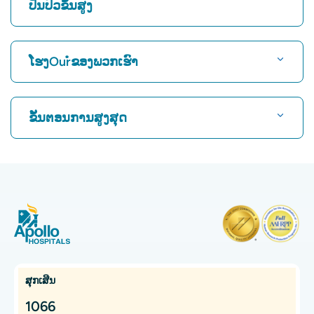
ປິ່ນປົວຂັ້ນສູງ
ຊອກຫາໂຮງ ໝໍ
ໂຮງOurໍຂອງພວກເຮົາ
ຊອກຫາແພດຫົວໃຈ
ໂຮງໝໍທີ່ດີທີ່ສຸດໃນ Karukutty, Cochin
ຂັ້ນຕອນການສູງສຸດ
ໂຮງໝໍທີ່ດີທີ່ສຸດໃນ Greams Road, Chennai
ຊອກຫາແພດຜູ້ຊ່ຽວຊານດ້ານລະບົບປະສາດ
ໂຮງຫມໍທີ່ດີທີ່ສຸດໃນ Kuvempunagar, Mysore
CABG
ໂຮງໝໍທີ່ດີທີ່ສຸດໃນ Vanagaram, Chennai
CAR T Cell Therapy
ຊອກຫາແພດຊ່ຽວຊານດ້ານກະດູກ
ໂຮງໝໍທີ່ດີທີ່ສຸດໃນ Teynampet, Chennai
Laparoscopic Cholecystectomy
ໂຮງໝໍທີ່ດີທີ່ສຸດໃນ OMR, Chennai
ການຕັດມົດລູກ
ຊອກຫາແພດຜູ້ຊ່ຽວຊານດ້ານມະເຮັງ
ໂຮງໝໍມະເຮັງທີ່ດີທີ່ສຸດໃນ Bhat, Gandhinagar, Ahmedabad
Kidney Transplant
ສຸກເສີນ
ໂຮງໝໍມະເຮັງທີ່ດີທີ່ສຸດໃນເມືອງອີເລັກໂທຣນິກ, ບັງກາລໍ
Extracorporeal Shockwave Lithotripsy
1066
ຊອກຫາແພດຊ່ຽວຊານດ້ານກະເພາະອາຫານ