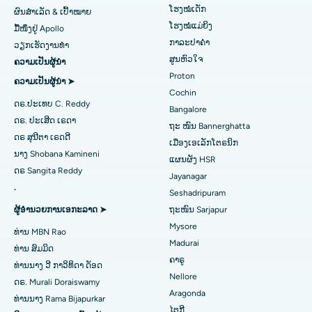
ໂຮງຫມໍທີ່ດີທີ່ສຸດໃນຖະຫນົນ Kovai, Karur
Coronary Angiogram
ໂຮງໝໍເດັກ
ຜົນສຳເລັດ & ເປົ້າໝາຍ
ໂຮງໝໍແມ່ຍິງ
ມື້ໜຶ່ງຢູ່ Apollo
ໂຮງໝໍທີ່ດີທີ່ສຸດໃນ Karapakkam, Chennai
Transcatheter Aortic Valve ປ່ຽນແທນ
ຊອກຫາແພດຊ່ຽວຊານດ້ານລະບົບທາງເດີນ
ກາລະປາຄຳ
ວຽກເຮັດງານທໍາ
ສູນຫົວໃຈ
ປັດສະວະ
ຄວາມເປັນຜູ້ນໍາ
ໂຮງໝໍທີ່ດີທີ່ສຸດໃນ Arilova, Vizag
ສ້ອມແປງວາວ MitraClip
Proton
ຄວາມເປັນຜູ້ນໍາ ➤
ໂຮງໝໍທີ່ດີທີ່ສຸດໃນ Kanpur Road, Lucknow
ການຜ່າຕັດຫົວໃຈແບບຮຸກຮານໜ້ອຍສຸດ
Cochin
ດຣ.ປະເທບ C. Reddy
Bangalore
ຊອກຫາແພດຜູ້ຊ່ຽວຊານດ້ານພະຍາດເບົາຫວານ
ໂຮງໝໍທີ່ດີທີ່ສຸດໃນເຂດ 26, Noida
catheter Ablation
ດຣ. ປະເສີດ ເຣດາ
ຖະ ໜົນ Bannerghatta
ດຣ ສຸນີຕາ ເຣດດີ
ເມືອງເອເລັກໂຕຣນິກ
ໂຮງໝໍທີ່ດີທີ່ສຸດໃນ Gandhinagar, Ahmedabad
ການຜ່າຕັດຟື້ນຟູ ACL
ນາງ Shobana Kamineni
ແຜນຜັງ HSR
ຊອກຫາແພດຊ່ຽວຊານດ້ານພະຍາດຍິງ
ດຣ Sangita Reddy
ໂຮງໝໍທີ່ດີທີ່ສຸດໃນ Aragonda, Andhra Pradesh
ການປ່ຽນແທນບ່າໄຫລ່
Jayanagar
.
Seshadripuram
ໂຮງໝໍທີ່ດີທີ່ສຸດໃນຖະໜົນ Bannerghatta, Bangalore
Ablation Endometrial
ຜູ້ອໍານວຍການເອກະລາດ ➤
ຖະໜົນ Sarjapur
ຊອກຫາແພດທົ່ວໄປ
Mysore
ໂຮງໝໍທີ່ດີທີ່ສຸດໃນໜ່ວຍທີ 15, Bhubaneswar
ເສັ້ນເລືອດແດງຂອງມົດລູກ
ທ່ານ MBN Rao
Madurai
ທ່ານ ສົມມິດ
ໂຮງໝໍທີ່ດີທີ່ສຸດໃນຖະໜົນ Seepat, Bilaspur
ການຜ່າຕັດໄຂ່ຫຼັງ
ຄາຣູ
ທ່ານ​ນາງ ວີ ກາ​ວິ​ທິ​ດາ ດັອດ
ຊອກຫານັກຈິດຕະວິທະຍາ
Nellore
ດຣ. Murali Doraiswamy
ໂຮງໝໍທີ່ດີທີ່ສຸດໃນ Ellisbridge, Ahmedabad
ການຜ່າຕັດມະເຮັງເຕົ້ານົມ
Aragonda
ທ່ານ​ນາງ Rama Bijapurkar
ໄຕກີ