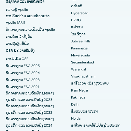
ໂຮງໝໍທີ່ດີທີ່ສຸດໃນນິວເດລີ
ການປິ່ນປົວໂຣກຜີວ ໜັງ
ວິຊາການ ແລະການຄົ້ນຄວ້າ
ຊອກຫາແພດຜ່າຕັດທົ່ວໄປ
ຄາຣິກກີ
ຄວາມຮູ້ Apollo
ໂຮງໝໍທີ່ດີທີ່ສຸດໃນ DRDO, Hyderabad
Colonoscopy
Hyderabad
ການຄົ້ນຄວ້າ ແລະນະວັດຕະກໍາ
DRDO
Apollo (ARI)
ໂຮງໝໍທີ່ດີທີ່ສຸດໃນ GS Road, Guwahati
Polypectomy
ແຟບອນ
ບົດລາຍງານຄວາມເປັນເລີດ Apollo
ໄຮເດີກູດາ
ໂຮງໝໍທີ່ດີທີ່ສຸດໃນ Hyderguda, Hyderabad
ການກະຕຸ້ນສະຫມອງເລິກ
ການຄົ້ນຄວ້າສິ່ງພິມ
Jubilee Hills
ລາຍຊື່ກຽດນິຍົມ
ໂຮງໝໍທີ່ດີທີ່ສຸດໃນ Vijay Nagar, Indore
ການກວດລ້າງຊ່ອງຄອດ
Karimnagar
CSR & ຄວາມຍືນຍົງ
Miryalagada
ການລິເລີ່ມ CSR
ໂຮງໝໍທີ່ດີທີ່ສຸດໃນ Suryaraopeta Main Road, Kakinada
ການກວດຮ່າງກາຍຂອງຫມາກໄຂ່ຫຼັງ
Secunderabad
ບົດລາຍງານ ESG 2025
Warangal
ໂຮງໝໍທີ່ດີທີ່ສຸດໃນ Canal Circular Road, Kolkata
Parathyroidectomy
ບົດລາຍງານ ESG 2024
Visakhapatnam
ບົດລາຍງານ ESG 2023
ໂຮງໝໍທີ່ດີທີ່ສຸດໃນ CBD Belapur, Navi Mumbai
ການຜ່າຕັດ Cytoreductive
ອາຣິໂລວາ, ເມືອງສຸຂະພາບ
ບົດລາຍງານ ESG 2021
Ram Nagar
ບົດລາຍງານຄວາມຮັບຜິດຊອບທາງ
ໂຮງໝໍທີ່ດີທີ່ສຸດໃນ Panchavati, Nashik
ເຊລາມິກການທົດແທນຫົວເຂົ່າທັງຫມົດ
Kakinada
ທຸລະກິດ ແລະຄວາມຍືນຍົງ 2023
Delhi
ໂຮງໝໍທີ່ດີທີ່ສຸດໃນ Secunderabad, Hyderabad
ERCP
ບົດລາຍງານຄວາມຮັບຜິດຊອບທາງ
ອິນທະປະຣາສະທາ
ທຸລະກິດ ແລະຄວາມຍືນຍົງ 2022
ໂຮງໝໍທີ່ດີທີ່ສຸດໃນ Seshadripuram, Bangalore
Noida
ບົດລາຍງານຄວາມຮັບຜິດຊອບທາງ
ທຸລະກິດ ແລະຄວາມຍືນຍົງ 2024
ອາທີນາ, ອານານິຄົມປ້ອງກັນປະເທດ
ໂຮງໝໍທີ່ດີທີ່ສຸດໃນ Waltair Main Road, Visakhapatnam