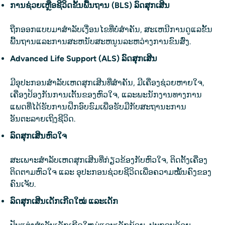
ການຊ່ວຍເຫຼືອຊີວິດຂັ້ນພື້ນຖານ (BLS) ລົດສຸກເສີນ
ຖືກອອກແບບມາສໍາລັບເງື່ອນໄຂທີ່ບໍ່ສໍາຄັນ, ສະເຫນີການດູແລຂັ້ນ
ພື້ນຖານແລະການສະຫນັບສະຫນູນລະຫວ່າງການຂົນສົ່ງ.
Advanced Life Support (ALS) ລົດສຸກເສີນ
ມີອຸປະກອນສໍາລັບເຫດສຸກເສີນທີ່ສໍາຄັນ, ມີເຄື່ອງຊ່ວຍຫາຍໃຈ,
ເຄື່ອງປ້ອງກັນການເຕັ້ນຂອງຫົວໃຈ, ແລະພະນັກງານທາງການ
ແພດທີ່ໄດ້ຮັບການຝຶກອົບຮົມເພື່ອຮັບມືກັບສະຖານະການ
ອັນຕະລາຍເຖິງຊີວິດ.
ລົດສຸກເສີນຫົວໃຈ
ສະເພາະສຳລັບເຫດສຸກເສີນທີ່ກ່ຽວຂ້ອງກັບຫົວໃຈ, ຕິດຕັ້ງເຄື່ອງ
ຕິດຕາມຫົວໃຈ ແລະ ອຸປະກອນຊ່ວຍຊີວິດເພື່ອຄວາມໝັ້ນຄົງຂອງ
ຄົນເຈັບ.
ລົດສຸກເສີນເດັກເກີດໃໝ່ ແລະເດັກ