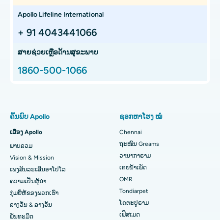
ໂຮງໝໍມະເຮັງທີ່ດີທີ່ສຸດໃນ Teynampet, Chennai
Liver transplant
Apollo Lifeline International
ໂຮງໝໍມະເຮັງທີ່ດີທີ່ສຸດໃນ HSR Layout, Bangalore
ການປັ້ນປອດ
+ 91 4043441066
ຊອກຫາແພດຜ່າຕັດປ່ຽນຖ່າຍອະໄວຍະວະ
ສູນມະເຮັງໂປຣຕອນທີ່ດີທີ່ສຸດໃນ Chennai
ສະໂພກ Arthroscopy
ສາຍຊ່ວຍເຫຼືອດ້ານສຸຂະພາບ
ຊອກຫາຜູ້ຊ່ຽວຊານດ້ານຫູ ດັງ ດັງ ແລະ ດັງ
ໂຮງໝໍເດັກທີ່ດີທີ່ສຸດໃນ Thousand Lights, Chennai
Total Hip Replacement
1860-500-1066
ໂຮງໝໍຍິງທີ່ດີທີ່ສຸດໃນ Thousand Lights, Chennai
Proton Therapy
ຊອກຫາແພດຊ່ຽວຊານດ້ານປອດ
ໂຮງໝໍທີ່ດີທີ່ສຸດໃນ Paschim Boragaon, Guwahati
ການປ່ຽນຫົວເຂົ່າທັງໝົດທີ່ຮຸກຮານໜ້ອຍສຸດ
ຄົ້ນພົບ Apollo
ຊອກຫາໂຮງ ໝໍ
ໂຮງໝໍທີ່ດີທີ່ສຸດໃນ PH Road, Chennai
ໄວຕິດຕາມການທົດແທນ Knee Knee
ເລື່ອງ Apollo
Chennai
ຊອກຫາໝໍແຂ້ວ
ຖະໜົນ Greams
ພາບລວມ
ສູນຫົວໃຈທີ່ດີທີ່ສຸດໃນ Thousand Lights, Chennai
Sleeve Gastrectomy
ວານາກາຣາມ
Vision & Mission
ໂຮງໝໍທີ່ດີທີ່ສຸດໃນ Jubilee Hills, Hyderabad
ການຜ່າຕັດ Lasik
ເຕຍນໍ້າເພັດ
ເພງສັນລະເສີນອາໂປໂລ
ຊອກຫາແພດເດັກ
OMR
ຄວາມເປັນຜູ້ນໍາ
ໂຮງໝໍທີ່ດີທີ່ສຸດໃນ Tondiarpet, Chennai
ໂຣກຜີວ ໜັງ
Tondiarpet
ກຸ່ມຍີ່ຫໍ້ຂອງພວກເຮົາ
ໂຄຕະປູຣາມ
ລາງວັນ & ລາງວັນ
ໂຮງໝໍທີ່ດີທີ່ສຸດໃນ Kotturpuram, Chennai
liposuction
ຊອກຫາແພດຜິວໜັງ
ເຟີສເມດ
ພັນທະມິດ