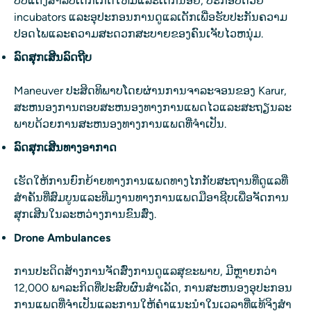
ປັບແຕ່ງສໍາລັບເດັກເກີດໃຫມ່ແລະເດັກນ້ອຍ, ປະກອບດ້ວຍ
incubators ແລະອຸປະກອນການດູແລເດັກເພື່ອຮັບປະກັນຄວາມ
ປອດໄພແລະຄວາມສະດວກສະບາຍຂອງຄົນເຈັບໄວຫນຸ່ມ.
ລົດສຸກເສີນລົດຖີບ
Maneuver ປະສິດທິພາບໂດຍຜ່ານການຈາລະຈອນຂອງ Karur,
ສະຫນອງການຕອບສະຫນອງທາງການແພດໄວແລະສະຖຽນລະ
ພາບດ້ວຍການສະຫນອງທາງການແພດທີ່ຈໍາເປັນ.
ລົດສຸກເສີນທາງອາກາດ
ເຮັດໃຫ້ການຍົກຍ້າຍທາງການແພດທາງໄກກັບສະຖານທີ່ດູແລທີ່
ສໍາຄັນທີ່ສົມບູນແລະທີມງານທາງການແພດມືອາຊີບເພື່ອຈັດການ
ສຸກເສີນໃນລະຫວ່າງການຂົນສົ່ງ.
Drone Ambulances
ການປະດິດສ້າງການຈັດສົ່ງການດູແລສຸຂະພາບ, ມີຫຼາຍກວ່າ
12,000 ພາລະກິດທີ່ປະສົບຜົນສໍາເລັດ, ການສະຫນອງອຸປະກອນ
ການແພດທີ່ຈໍາເປັນແລະການໃຫ້ຄໍາແນະນໍາໃນເວລາທີ່ແທ້ຈິງສໍາ