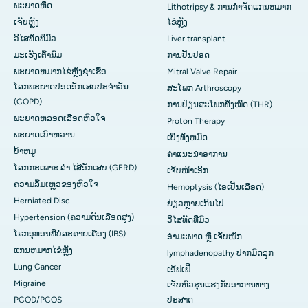
ພະຍາດຫືດ
Lithotripsy & ການກໍາຈັດແກນຫມາກ
ເຈັບ​ຫຼັງ
ໄຂ່ຫຼັງ
ວິໄສທັດທີ່ມົວ
Liver transplant
ມະເຮັງເຕົ້ານົມ
ການປັ້ນປອດ
ພະຍາດຫມາກໄຂ່ຫຼັງຊໍາເຮື້ອ
Mitral Valve Repair
ໂລກພະຍາດປອດອັກເສບປະຈໍາວັນ
ສະໂພກ Arthroscopy
(COPD)
ການປ່ຽນສະໂພກທັງໝົດ (THR)
ພະຍາດຫລອດເລືອດຫົວໃຈ
Proton Therapy
ພະຍາດເບົາຫວານ
ເບິ່ງທັງຫມົດ
ບ້າຫມູ
ຄໍາແນະນໍາອາການ
ໂລກກະເພາະ ລຳ ໄສ້ອັກເສບ (GERD)
ເຈັບໜ້າເອິກ
ຄວາມລົ້ມເຫຼວຂອງຫົວໃຈ
Hemoptysis (ໄອເປັນເລືອດ)
Herniated Disc
ຍ່ຽວຫຼາຍເກີນໄປ
Hypertension (ຄວາມດັນເລືອດສູງ)
ວິໄສທັດທີ່ມົວ
ໂຣກອຸທອນທີ່ບໍ່ລະຄາຍເຄືອງ (IBS)
ອຳມະພາດ ຫຼື ເຈັບໜັກ
ແກນ​ຫມາກ​ໄຂ່​ຫຼັງ
lymphadenopathy ປາກມົດລູກ
Lung Cancer
ເອັຟເຟີ
Migraine
ເຈັບຫົວຮຸນແຮງກັບອາການທາງ
PCOD/PCOS
ປະສາດ