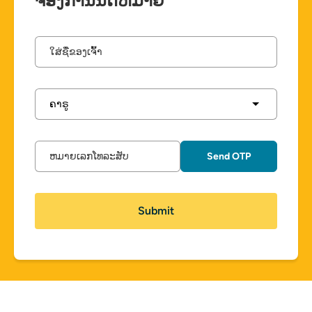
ຈອງການນັດຫມາຍ