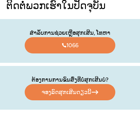
ຕິດຕໍ່ພວກເຮົາໃນປັດຈຸບັນ
ສໍາລັບການຊ່ວຍເຫຼືອສຸກເສີນ, ໂທຫາ
1066
ຕ້ອງການການຂົນສົ່ງທີ່ບໍ່ສຸກເສີນບໍ?
ຈອງລົດສຸກເສີນດຽວນີ້