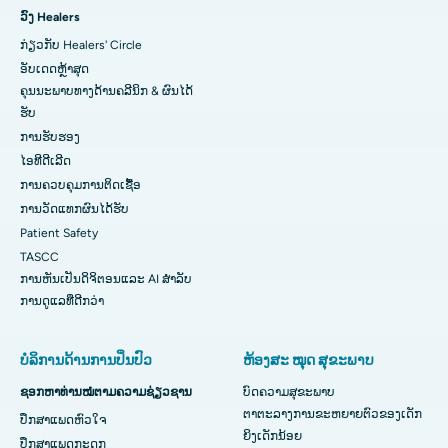
ວົງ Healers
ກ່ຽວກັບ Healers' Circle
ອັບເດດຫຼ້າສຸດ
ຄຸນນະພາບທາງດ້ານຄລີນິກ & ຜົນໄດ້
ຮັບ
ການຮັບຮອງ
ໄອທີດີເລີດ
ການ​ຄວບ​ຄຸມ​ການ​ຕິດ​ເຊື້ອ​
ການວັດແທກຜົນໄດ້ຮັບ
Patient Safety
TASCC
ການຫັນເປັນດິຈິຕອນແລະ AI ສໍາລັບ
ການດູແລທີ່ດີກວ່າ
ບໍລິການດ້ານການປິ່ນປົວ
ຫ້ອງສະ ໝຸດ ສຸຂະພາບ
ຊອກຫາທ່ານໝໍຕາມຄວາມຊ່ຽວຊານ
ບົດຄວາມສຸຂະພາບ
ຕາຕະລາງການຂະຫຍາຍຕົວຂອງເດັກ
ປຶກສາແພດຫົວໃຈ
ຍິງເດັກນ້ອຍ
ປຶກສາແພດກະດູກ