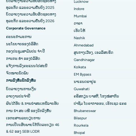
ບົດລາຍງານຄວາມຮັບຜິດຊອບທາງ
Lucknow
ທຸລະກິດ ແລະຄວາມຍືນຍົງ 2025
Indore
ໂຮງຫມໍທີ່ດີທີ່ສຸດໃນ Subhash Nagar Road, Karimnagar
ບົດລາຍງານຄວາມຮັບຜິດຊອບທາງ
Mumbai
ທຸລະກິດ ແລະຄວາມຍືນຍົງ 2026
ໂຮງຫມໍທີ່ດີທີ່ສຸດໃນ Managari, Karaikudi
ດາຣາ
Corporate Governance
ເຮັດໃຫ້
ໂຮງໝໍທີ່ດີທີ່ສຸດໃນ Arepally, Warangal
ຄະນະກໍາມະການ
Nashik
ນະໂຍບາຍຂອງບໍລິສັດ
Ahmedabad
ໂຮງໝໍທີ່ດີທີ່ສຸດໃນ Arera Colony, Bhopal
ກອງປະຊຸມສາມັນປະ ຈຳ ປີ
ສູນກາງເມືອງ, ເອລລິສບຣິດ
ການກະ ທຳ ຂອງບໍລິສັດ
ໂຮງຫມໍທີ່ດີທີ່ສຸດໃນ Jayanagar, Bangalore
Gandhinagar
ແຈ້ງການລົງຄະແນນໄປສະນີ
Kolkata
ໂຮງໝໍທີ່ດີທີ່ສຸດໃນ KK Nagar, Madurai
ຈົດໝາຍນັດພົບ
EM Bypass
ການລົງທຶນນັກລົງທຶນ
ນາເຣນດຣາປູຣ
ໂຮງຫມໍທີ່ດີທີ່ສຸດໃນ Ramji Nagar, Nellore
ບົດລາຍງານການເງິນ
Guwahati
ໂຮງຫມໍທີ່ດີທີ່ສຸດໃນ Sector-19, Rourkela
ລາຍງານປະຈໍາປີ
ຄຣິສຕຽນ ບາສຕີ, ໂຮງໝໍສາກົນ
ຜົນໄດ້ຮັບ & ການນໍາສະເຫນີລາຍຮັບ
ປາຊິມ ໂບຣາກາອອນ, ເອັກເຊວ ແຄຣ
ໂຮງໝໍທີ່ດີທີ່ສຸດໃນ Swargate, Pune
ການ ນຳ ສະ ເໜີ ຂອງນັກລົງທືນ
Bhubaneswar
ເອກະສານລະບຽບການ
Bilaspur
ໂຮງໝໍມະເຮັງແມ່ຍິງທີ່ດີທີ່ສຸດໃນພາກໃຕ້ຂອງເດລີ
ການເປີດເຜີຍພາຍໃຕ້ກົດລະບຽບ 46
Rourkela
& 62 ຂອງ SEBI LODR
Bhopal