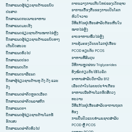
ຕາຕະລາງການເຕີບໃຫຍ່ຂອງເດັກຊາຍ
ປຶກສາແພດຜູ້ຊ່ຽວຊານດ້ານລະບົບ
ອາການເບື້ອງຕົ້ນຂອງການເປັນໂຣກ
ປະສາດ
ຫົວໃຈວາຍ
ປຶກສາແພດກະເພາະອາຫານ
ວິທີແກ້ໄຂຢູ່ເຮືອນສຳລັບກ້ອນຫີນໃນ
ປຶກສາແພດມະເຮັງ
ໝາກໄຂ່ຫຼັງ
ປຶກສາແພດຊ່ຽວຊານດ້ານໝາກໄຂ່ຫຼັງ
ຄາບອາຫານໜິ້ວໄຂ່ຫຼັງ
ປຶກສາແພດຜູ້ຊ່ຽວຊານດ້ານລະບົບທາງ
ການຄຸ້ມຄອງວັນນະໂລກຢູ່ເຮືອນ
ເດີນປັດສະວະ
PCOD ທຽບກັບ PCOS
ປຶກສາແພດທົ່ວໄປ
ອາຫານທີ່ສົມດຸນ
ປຶກສາແພດປອດ
ວິທີການຫຼຸດຜ່ອນ Triglycerides
ປຶກສາແພດເດັກ
ທັງໝົດກ່ຽວກັບໄຂ້ໄວຣັດ
ປຶກສາແພດນາລີແພດ
ອາຫານສຳລັບວິຕາມິນ B12
ປຶກສາຜູ້ຊ່ຽວຊານດ້ານຫູ ດັງ ດັງ ແລະ
ເລືອດດໍາໃນໄລຍະປະຈໍາເດືອນ
ດັງ
ອາຫານເພື່ອຕ້ານໂລກຮິດສີດວງ
ປຶກສາແພດຜ່າຕັດຫຼອດເລືອດ
ທະວານ
ປຶກສາແພດຜ່າຕັດພລາສຕິກ
ວິທີແກ້ໄຂຢູ່ເຮືອນສຳລັບອາການຖອກ
ປຶກສາແພດຕາ
ທ້ອງ
ປຶກສາແພດຜູ້ຊ່ຽວຊານດ້ານໂລກຂໍ້
ການປິ່ນປົວແບບທໍາມະຊາດສໍາລັບ
ອັກເສບ
PCOD ຫຼື PCOS
ປຶກສາແພດຜ່າຕັດທົ່ວໄປ