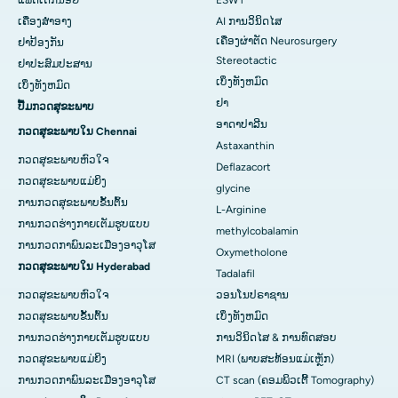
ແພດເດັກນ້ອຍ
ESWT
ເຄື່ອງສໍາອາງ
AI ການວິນິດໄສ
ເຄື່ອງຜ່າຕັດ Neurosurgery
ຢາປ້ອງກັນ
Stereotactic
ຢາປະສົມປະສານ
ເບິ່ງທັງຫມົດ
ເບິ່ງທັງຫມົດ
ຢາ
ປື້ມກວດສຸຂະພາບ
ອາດາປາລີນ
ກວດສຸຂະພາບໃນ Chennai
Astaxanthin
ກວດສຸຂະພາບຫົວໃຈ
Deflazacort
ກວດສຸຂະພາບແມ່ຍິງ
glycine
ການກວດສຸຂະພາບຂັ້ນຕົ້ນ
L-Arginine
ການກວດຮ່າງກາຍເຕັມຮູບແບບ
methylcobalamin
ການກວດກາພົນລະເມືອງອາວຸໂສ
Oxymetholone
ກວດສຸຂະພາບໃນ Hyderabad
Tadalafil
ກວດສຸຂະພາບຫົວໃຈ
ວອນໂນປຣາຊານ
ກວດສຸຂະພາບຂັ້ນຕົ້ນ
ເບິ່ງທັງຫມົດ
ການກວດຮ່າງກາຍເຕັມຮູບແບບ
ການວິນິດໄສ & ການທົດສອບ
ກວດສຸຂະພາບແມ່ຍິງ
MRI (ພາບສະທ້ອນແມ່ເຫຼັກ)
ການກວດກາພົນລະເມືອງອາວຸໂສ
CT scan (ຄອມພິວເຕີ້ Tomography)