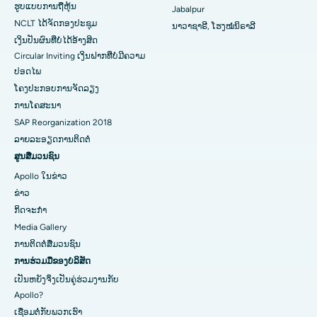
ຮູບແບບການຖືຫຸ້ນ
Jabalpur
NCLT ໄດ້​ຈັດ​ກອງ​ປະ​ຊຸມ​
ນາວາຊາຣີ, ໂຮງໝໍນິຣາລີ
ເງິນປັນຜົນທີ່ບໍ່ໄດ້ອ້າງສິດ
Circular Inviting ເງິນຝາກທີ່ບໍ່ມີຄວາມ
ປອດໄພ
ໂຄງປະກອບການຈັດລຽງ
ການໂຄສະນາ
SAP Reorganization 2018
ລາຍລະອຽດການຕິດຕໍ່
ສູນສື່ມວນຊົນ
Apollo ໃນຂ່າວ
ຂ່າວ
ກິດຈະກໍາ
Media Gallery
ການ​ຕິດ​ຕໍ່​ສື່​ມວນ​ຊົນ​
ການຮ່ວມມືຂອງບໍລິສັດ
ເປັນຫຍັງຈິ່ງເປັນຄູ່ຮ່ວມງານກັບ
Apollo?
ເຊື່ອມຕໍ່ກັບພວກເຮົາ