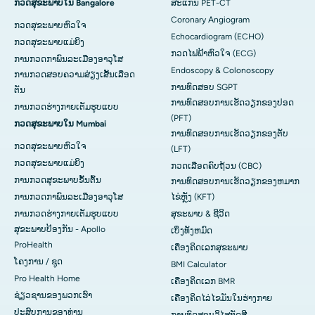
ກວດສຸຂະພາບໃນ Bangalore
ສະແກນ PET-CT
Coronary Angiogram
ກວດສຸຂະພາບຫົວໃຈ
Echocardiogram (ECHO)
ກວດສຸຂະພາບແມ່ຍິງ
ກວດໄຟຟ້າຫົວໃຈ (ECG)
ການກວດກາພົນລະເມືອງອາວຸໂສ
Endoscopy & Colonoscopy
ການກວດສອບຄວາມສ່ຽງເສັ້ນເລືອດ
ການທົດສອບ SGPT
ຕັນ
ການທົດສອບການເຮັດວຽກຂອງປອດ
ການກວດຮ່າງກາຍເຕັມຮູບແບບ
(PFT)
ກວດສຸຂະພາບໃນ Mumbai
ການທົດສອບການເຮັດວຽກຂອງຕັບ
ກວດສຸຂະພາບຫົວໃຈ
(LFT)
ກວດສຸຂະພາບແມ່ຍິງ
ກວດເລືອດຄົບຖ້ວນ (CBC)
ການກວດສຸຂະພາບຂັ້ນຕົ້ນ
ການທົດສອບການເຮັດວຽກຂອງຫມາກ
ການກວດກາພົນລະເມືອງອາວຸໂສ
ໄຂ່ຫຼັງ (KFT)
ການກວດຮ່າງກາຍເຕັມຮູບແບບ
ສຸຂະພາບ & ຊີວິດ
ສຸຂະພາບປ້ອງກັນ - Apollo
ເບິ່ງທັງຫມົດ
ProHealth
ເຄື່ອງຄິດເລກສຸຂະພາບ
ໂຄງການ / ຊຸດ
BMI Calculator
Pro Health Home
ເຄື່ອງຄິດເລກ BMR
ຊ່ຽວຊານຂອງພວກເຮົາ
ເຄື່ອງຄິດໄລ່ໄຂມັນໃນຮ່າງກາຍ
ປະສົບການຂອງທ່ານ