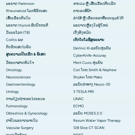
ພະຍາດ Parkinson
ຂາບວມ ຫຼື ເສັ້ນເລືອດຕີບເລິກ
Rheumatoid ໂລກຂໍ້ອັກເສບ
ຕາບອດສີຟ້າ
ເສັ້ນເລືອດຕັນໃນ
ລຳໄສ້ ຫຼື ເລືອດອອກທີ່ຄວບຄຸມບໍ່ໄດ້
ພະຍາດ thyroid ຜິດປົກກະຕິ
ພະຍາດເຫຼືອງໃນຜູ້ໃຫຍ່
ວັນນະໂລກ (TB)
ເບິ່ງທັງຫມົດ
Colitis ແຜ
ເຕັກໂນໂລຊີສຸຂະພາບ
ຕັບອັກເສບໄວຣັດ
DaVinci XI-ລະບົບຫຸ່ນຍົນ
ສູນຄວາມເປັນເລີດ & ພິເສດ
CyberKnife-Accuray
ວິທະຍາສາດຫົວໃຈ
Meril Cuvis ຫຸ່ນຍົນ
Oncology
Cori ໂດຍ Smith & Nephew
Neurosciences
Stryker ໂດຍ Mako
Gastroenterology
ລະບົບນຳທາງ Neuro-3D
Urology
3 TESLA MRI
ການປ່ຽນຖ່າຍອະໄວຍະວະ
LINAC
Pulmonology
ECMO
Obtestrics & Gynecology
ລະບົບ MOSES 2.0
ຢາ​ປົວ​ພະ​ຍາດ​ພາຍ​ໃນ
Rezum Water Vapor Therapy
Vascular Surgery
128 Slice CT SCAN