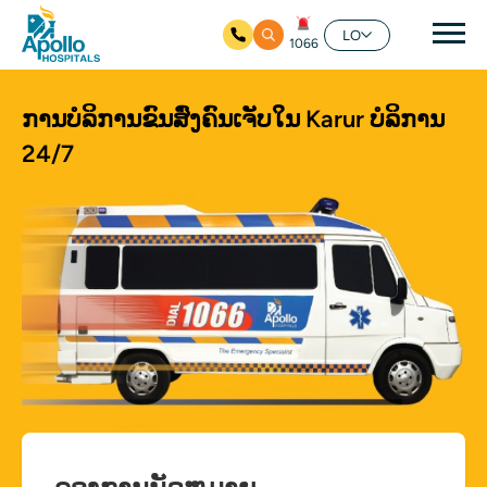
ຊີ້ນ
LO
1066
ໃຫ້ຂ້າມໄປຫາເນື້ອໃນຕົ້ນຕໍ
ການບໍລິການຂົນສົ່ງຄົນເຈັບໃນ Karur
ບໍລິການ
24/7