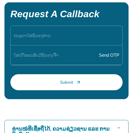
Request A Callback
ທ່ານໝໍທີ່ເຊື່ອຖືໄດ້, ຄວາມຊ່ຽວຊານ ແລະ ການ