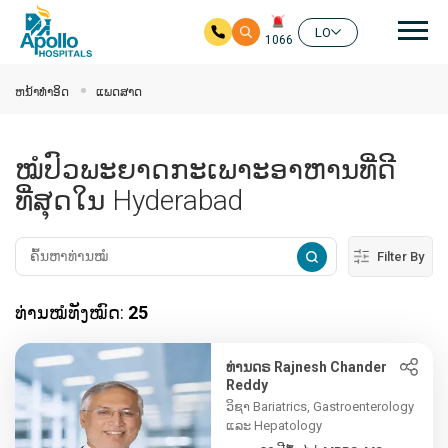
ຊີ້ນ
LO
1066
ໃຫ້ຂ້າມໄປຫາເນື້ອໃນຕົ້ນຕໍ
ຫນ້າທໍາອິດ
ແພດສາດ
ໝໍປົວພະຍາດກະເພາະອາຫານທີ່ດີ
ທີ່ສຸດໃນ Hyderabad
Filter By
ທ່ານໝໍທັງໝົດ:
25
ທ່ານດຣ Rajnesh Chander
Reddy
ວິຊາ Bariatrics, Gastroenterology
ແລະ Hepatology