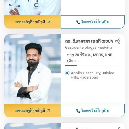
ການແຕ່ງຕັ້ງຫນັງສື
ໂທຫາໃນປັດຈຸບັນ
ດຣ. ວິມາລາກາ ເຣດດີ້ ເອບປາ
Gastroenterology ການຜ່າຕັດ
ອາຍຸ 20 ປີຂຶ້ນໄປ, MBBS, DNB
(Gen...
Apollo Health City, Jubilee
Hills, Hyderabad
ການແຕ່ງຕັ້ງຫນັງສື
ໂທຫາໃນປັດຈຸບັນ