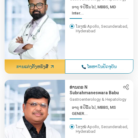
ອາຍຸ 9 ປີຂຶ້ນໄປ, MBBS, MD
Inter...
ໂຮງໝໍ Apollo, Secunderabad,
Hyderabad
ການແຕ່ງຕັ້ງຫນັງສື
ໂທຫາໃນປັດຈຸບັນ
ທ່ານດຣ N
Subrahmaneswara Babu
Gastroenterology & Hepatology
ອາຍຸ 8 ປີຂຶ້ນໄປ, MBBS, MS
GENER...
ໂຮງໝໍ Apollo, Secunderabad,
Hyderabad