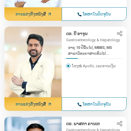
ການແຕ່ງຕັ້ງຫນັງສື
ໂທຫາໃນປັດຈຸບັນ
ດຣ. ບີ ອາຈຸນ
Gastroenterology & Hepatology
ອາຍຸ 10 ປີຂຶ້ນໄປ, MBBS, MS
ສາຂາວິທະຍາສາດທົ່ວໄປ...
ໂຮງໝໍ Apollo, ເຂດການເງິນ
ການແຕ່ງຕັ້ງຫນັງສື
ໂທຫາໃນປັດຈຸບັນ
ດຣ. ພາສກາ ຄານເຕ
Gastroenterology & Hepatology