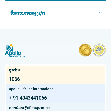
ຊອກຫາແພດຫົວໃຈ
ໂຮງໝໍທີ່ດີທີ່ສຸດໃນ Karukutty, Cochin
ຂັ້ນຕອນການສູງສຸດ
ໂຮງໝໍທີ່ດີທີ່ສຸດໃນ Greams Road, Chennai
ຊອກຫາແພດຜູ້ຊ່ຽວຊານດ້ານລະບົບປະສາດ
CABG
ໂຮງຫມໍທີ່ດີທີ່ສຸດໃນ Kuvempunagar, Mysore
CAR T Cell Therapy
ໂຮງໝໍທີ່ດີທີ່ສຸດໃນ Vanagaram, Chennai
ຊອກຫາແພດຊ່ຽວຊານດ້ານກະດູກ
Laparoscopic Cholecystectomy
ໂຮງໝໍທີ່ດີທີ່ສຸດໃນ Teynampet, Chennai
ການຕັດມົດລູກ
ໂຮງໝໍທີ່ດີທີ່ສຸດໃນ OMR, Chennai
ຊອກຫາແພດຜູ້ຊ່ຽວຊານດ້ານມະເຮັງ
Kidney Transplant
ໂຮງໝໍມະເຮັງທີ່ດີທີ່ສຸດໃນ Bhat, Gandhinagar, Ahmedabad
ສຸກເສີນ
Extracorporeal Shockwave Lithotripsy
ໂຮງໝໍມະເຮັງທີ່ດີທີ່ສຸດໃນເມືອງອີເລັກໂທຣນິກ, ບັງກາລໍ
1066
ຊອກຫາແພດຊ່ຽວຊານດ້ານກະເພາະອາຫານ
Liver transplant
ໂຮງໝໍມະເຮັງທີ່ດີທີ່ສຸດໃນ Teynampet, Chennai
Apollo Lifeline International
ການປັ້ນປອດ
+ 91 4043441066
ໂຮງໝໍມະເຮັງທີ່ດີທີ່ສຸດໃນ HSR Layout, Bangalore
ຊອກຫາແພດຜ່າຕັດປ່ຽນຖ່າຍອະໄວຍະວະ
ສະໂພກ Arthroscopy
ສູນມະເຮັງໂປຣຕອນທີ່ດີທີ່ສຸດໃນ Chennai
ສາຍຊ່ວຍເຫຼືອດ້ານສຸຂະພາບ