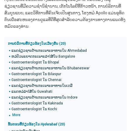
ຊ່ຽວຊານທີ່ມີຄວາມຊໍານິຊໍານານ, ເຕັກໂນໂລຢີທີ່ກ້າວຫນ້າ, ການບໍລິການທີ່
ສົມບູນແບບ, ແລະວິທີການທີ່ຄົນເຈັບເປັນສູນກາງ, ໂຮງຫມໍ Apollo ແມ່ນອຸທິດ
ຕົນເພື່ອສະຫນອງການດູແລທີ່ດີທີ່ສຸດສໍາລັບຄວາມຕ້ອງການທາງການແພດທັງ
ຫມົດຂອງທ່ານ.
ການບໍລິການທີ່ກ່ຽວຂ້ອງໃນເມືອງອື່ນ (20)
ແພດຊ່ຽວຊານດ້ານກະເພາະອາຫານໃນ Ahmedabad
ຫມໍປົວພະຍາດກະເພາະລໍາໄສ້ໃນ Bangalore
Gastroenterologist ໃນ Bhopal
ແພດຊ່ຽວຊານດ້ານກະເພາະອາຫານໃນ Bhubaneswar
Gastroenterologist ໃນ Bilaspur
Gastroenterologist ໃນ Chennai
ແພດຊ່ຽວຊານດ້ານກະເພາະອາຫານໃນເດລີ
ແພດຫມໍລໍາໄສ້ໃນ Guwahati
ແພດຊ່ຽວຊານດ້ານກະເພາະອາຫານໃນ Indore
Gastroenterologist ໃນ Kakinada
Gastroenterologist ໃນ Kochi
More
ຂັ້ນຕອນທີ່ກ່ຽວຂ້ອງໃນ
Hyderabad
(20​)