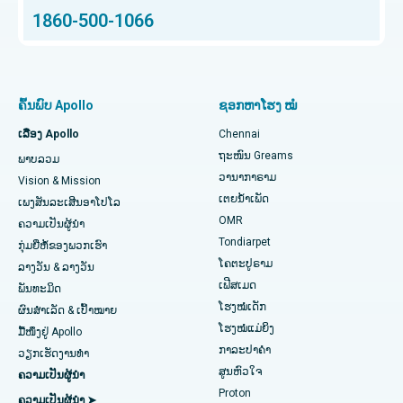
1860-500-1066
Total Hip Replacement
ຊອກຫາຜູ້ຊ່ຽວຊານດ້ານຫູ ດັງ ດັງ ແລະ ດັງ
ໂຮງໝໍເດັກທີ່ດີທີ່ສຸດໃນ Thousand Lights, Chennai
Proton Therapy
ໂຮງໝໍຍິງທີ່ດີທີ່ສຸດໃນ Thousand Lights, Chennai
ຊອກຫາແພດຊ່ຽວຊານດ້ານປອດ
ການປ່ຽນຫົວເຂົ່າທັງໝົດທີ່ຮຸກຮານໜ້ອຍສຸດ
ໂຮງໝໍທີ່ດີທີ່ສຸດໃນ Paschim Boragaon, Guwahati
ຄົ້ນພົບ Apollo
ຊອກຫາໂຮງ ໝໍ
ໄວຕິດຕາມການທົດແທນ Knee Knee
ໂຮງໝໍທີ່ດີທີ່ສຸດໃນ PH Road, Chennai
ເລື່ອງ Apollo
Chennai
ຊອກຫາໝໍແຂ້ວ
ຖະໜົນ Greams
ພາບລວມ
Sleeve Gastrectomy
ສູນຫົວໃຈທີ່ດີທີ່ສຸດໃນ Thousand Lights, Chennai
ວານາກາຣາມ
Vision & Mission
ເຕຍນໍ້າເພັດ
ການຜ່າຕັດ Lasik
ໂຮງໝໍທີ່ດີທີ່ສຸດໃນ Jubilee Hills, Hyderabad
ເພງສັນລະເສີນອາໂປໂລ
ຊອກຫາແພດເດັກ
OMR
ຄວາມເປັນຜູ້ນໍາ
ໂຣກຜີວ ໜັງ
ໂຮງໝໍທີ່ດີທີ່ສຸດໃນ Tondiarpet, Chennai
Tondiarpet
ກຸ່ມຍີ່ຫໍ້ຂອງພວກເຮົາ
ໂຄຕະປູຣາມ
ລາງວັນ & ລາງວັນ
liposuction
ໂຮງໝໍທີ່ດີທີ່ສຸດໃນ Kotturpuram, Chennai
ເຟີສເມດ
ຊອກຫາແພດຜິວໜັງ
ພັນທະມິດ
ໂຮງໝໍເດັກ
Coronary Angiogram
ໂຮງຫມໍທີ່ດີທີ່ສຸດໃນຖະຫນົນ Kovai, Karur
ຜົນສຳເລັດ & ເປົ້າໝາຍ
ໂຮງໝໍແມ່ຍິງ
ມື້ໜຶ່ງຢູ່ Apollo
Transcatheter Aortic Valve ປ່ຽນແທນ
ໂຮງໝໍທີ່ດີທີ່ສຸດໃນ Karapakkam, Chennai
ກາລະປາຄຳ
ຊອກຫາແພດຊ່ຽວຊານດ້ານລະບົບທາງເດີນ
ວຽກເຮັດງານທໍາ
ສູນຫົວໃຈ
ຄວາມເປັນຜູ້ນໍາ
ປັດສະວະ
ສ້ອມແປງວາວ MitraClip
ໂຮງໝໍທີ່ດີທີ່ສຸດໃນ Arilova, Vizag
Proton
ຄວາມເປັນຜູ້ນໍາ ➤