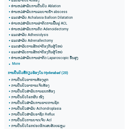
ແພດຜ່າຕັດເຈັບທ້ອງ
ທ່ານຫມໍສໍາລັບການປິ່ນປົວ Ablation
ທ່ານຫມໍສໍາລັບການລະບາຍນ້ໍາ abscess
ແພດສໍາລັບ Achalasia Balloon Dilatation
ທ່ານຫມໍສໍາລັບການຜ່າຕັດການຟື້ນຟູ ACL
ທ່ານຫມໍສໍາລັບການຕັດ Adenoidectomy
ແພດສໍາລັບ Adhesiolysis
ແພດສໍາລັບ Adrenallectomy
ແພດສໍາລັບການສັກຢາປ້ອງກັນຜູ້ໃຫຍ່
ແພດສໍາລັບການສັກຢາປ້ອງກັນຜູ້ໃຫຍ່
ທ່ານຫມໍສໍາລັບການຜ່າຕັດ Laparoscopic ຂັ້ນສູງ
More
ການປິ່ນປົວທີ່ກ່ຽວຂ້ອງໃນ
Hyderabad
(20​)
ການປິ່ນປົວອາການທ້ອງຜູກ
ການປິ່ນປົວອາການເຈັບທ້ອງ
ການປິ່ນປົວສໍາລັບການແຍກທ້ອງ
ການປິ່ນປົວໂຣກຜີວ ໜັງ
ການປິ່ນປົວສໍາລັບການຂາດການຊັກ
ການປິ່ນປົວສໍາລັບ Achondroplasia
ການປິ່ນປົວສໍາລັບອາຊິດ Reflux
ການປິ່ນປົວການບາດເຈັບ Acl
ການປິ່ນປົວໂຣກປອດອັກເສບສ້ວຍແຫຼມ