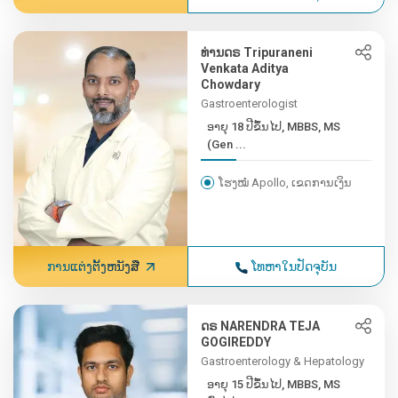
ທ່ານດຣ Tripuraneni
Venkata Aditya
Chowdary
Gastroenterologist
ອາຍຸ 18 ປີຂຶ້ນໄປ, MBBS, MS
(Gen ...
ໂຮງໝໍ Apollo, ເຂດການເງິນ
ການແຕ່ງຕັ້ງຫນັງສື
ໂທຫາໃນປັດຈຸບັນ
ດຣ NARENDRA TEJA
GOGIREDDY
Gastroenterology & Hepatology
ອາຍຸ 15 ປີຂຶ້ນໄປ, MBBS, MS