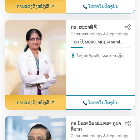
ການແຕ່ງຕັ້ງຫນັງສື
ໂທຫາໃນປັດຈຸບັນ
ດຣ. ສະວາທີ ຈີ
Gastroenterology & Hepatology
13+ ປີ, MBBS, MD(General...
ໂຮງໝໍ Apollo, ເຂດການເງິນ
ການແຕ່ງຕັ້ງຫນັງສື
ໂທຫາໃນປັດຈຸບັນ
ດຣ ນັນດາວັນ ນະມາລາ ກຸພາ
ທິລາດ
Gastroenterology & Hepatology