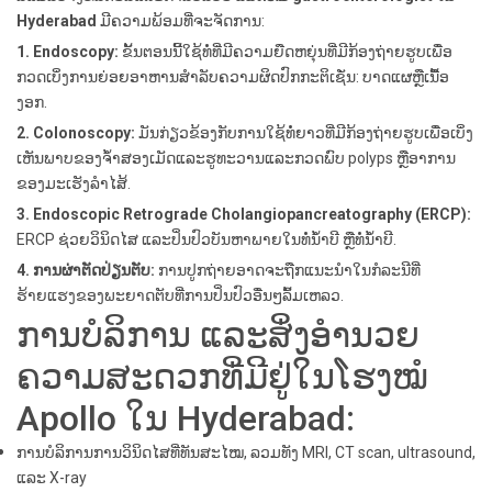
Hyderabad
ມີ​ຄວາມ​ພ້ອມ​ທີ່​ຈະ​ຈັດ​ການ​:
1. Endoscopy:
ຂັ້ນຕອນນີ້ໃຊ້ທໍ່ທີ່ມີຄວາມຍືດຫຍຸ່ນທີ່ມີກ້ອງຖ່າຍຮູບເພື່ອ
ກວດເບິ່ງການຍ່ອຍອາຫານສໍາລັບຄວາມຜິດປົກກະຕິເຊັ່ນ: ບາດແຜຫຼືເນື້ອ
ງອກ.
2. Colonoscopy:
ມັນກ່ຽວຂ້ອງກັບການໃຊ້ທໍ່ຍາວທີ່ມີກ້ອງຖ່າຍຮູບເພື່ອເບິ່ງ
ເຫັນພາບຂອງຈໍ້າສອງເມັດແລະຮູທະວານແລະກວດພົບ polyps ຫຼືອາການ
ຂອງມະເຮັງລໍາໄສ້.
3. Endoscopic Retrograde Cholangiopancreatography (ERCP):
ERCP ຊ່ວຍວິນິດໄສ ແລະປິ່ນປົວບັນຫາພາຍໃນທໍ່ນໍ້າບີ ຫຼືທໍ່ນໍ້າບີ.
4. ການຜ່າຕັດປ່ຽນຕັບ:
ການປູກຖ່າຍອາດຈະຖືກແນະນໍາໃນກໍລະນີທີ່
ຮ້າຍແຮງຂອງພະຍາດຕັບທີ່ການປິ່ນປົວອື່ນໆລົ້ມເຫລວ.
ການບໍລິການ ແລະສິ່ງອໍານວຍ
ຄວາມສະດວກທີ່ມີຢູ່ໃນໂຮງໝໍ
Apollo ໃນ Hyderabad:
ການບໍລິການການວິນິດໄສທີ່ທັນສະໄໝ, ລວມທັງ MRI, CT scan, ultrasound,
ແລະ X-ray