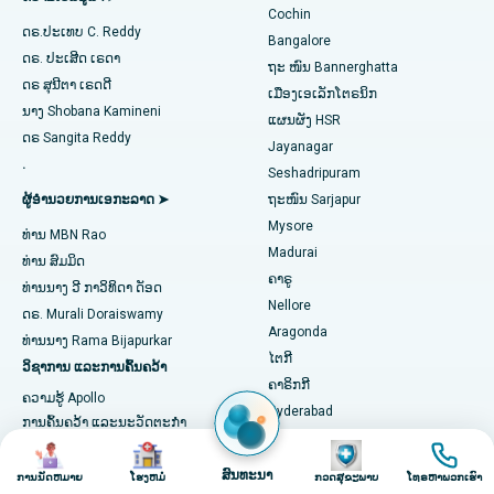
Cochin
ການຜ່າຕັດຫົວໃຈແບບຮຸກຮານໜ້ອຍສຸດ
ໂຮງໝໍທີ່ດີທີ່ສຸດໃນ Kanpur Road, Lucknow
ດຣ.ປະເທບ C. Reddy
Bangalore
ຊອກຫາແພດຜູ້ຊ່ຽວຊານດ້ານພະຍາດເບົາຫວານ
ດຣ. ປະເສີດ ເຣດາ
catheter Ablation
ໂຮງໝໍທີ່ດີທີ່ສຸດໃນເຂດ 26, Noida
ຖະ ໜົນ Bannerghatta
ດຣ ສຸນີຕາ ເຣດດີ
ເມືອງເອເລັກໂຕຣນິກ
ການຜ່າຕັດຟື້ນຟູ ACL
ໂຮງໝໍທີ່ດີທີ່ສຸດໃນ Gandhinagar, Ahmedabad
ນາງ Shobana Kamineni
ແຜນຜັງ HSR
ຊອກຫາແພດຊ່ຽວຊານດ້ານພະຍາດຍິງ
ດຣ Sangita Reddy
Jayanagar
ການປ່ຽນແທນບ່າໄຫລ່
ໂຮງໝໍທີ່ດີທີ່ສຸດໃນ Aragonda, Andhra Pradesh
.
Seshadripuram
Ablation Endometrial
ໂຮງໝໍທີ່ດີທີ່ສຸດໃນຖະໜົນ Bannerghatta, Bangalore
ຜູ້ອໍານວຍການເອກະລາດ ➤
ຖະໜົນ Sarjapur
ຊອກຫາແພດທົ່ວໄປ
Mysore
ທ່ານ MBN Rao
ເສັ້ນເລືອດແດງຂອງມົດລູກ
ໂຮງໝໍທີ່ດີທີ່ສຸດໃນໜ່ວຍທີ 15, Bhubaneswar
Madurai
ທ່ານ ສົມມິດ
ຄາຣູ
ການຜ່າຕັດໄຂ່ຫຼັງ
ໂຮງໝໍທີ່ດີທີ່ສຸດໃນຖະໜົນ Seepat, Bilaspur
ທ່ານ​ນາງ ວີ ກາ​ວິ​ທິ​ດາ ດັອດ
ຊອກຫານັກຈິດຕະວິທະຍາ
Nellore
ດຣ. Murali Doraiswamy
ການຜ່າຕັດມະເຮັງເຕົ້ານົມ
ໂຮງໝໍທີ່ດີທີ່ສຸດໃນ Ellisbridge, Ahmedabad
Aragonda
ທ່ານ​ນາງ Rama Bijapurkar
ໄຕກີ
ວິຊາການ ແລະການຄົ້ນຄວ້າ
ການປິ່ນປົວໂຣກຜີວ ໜັງ
ໂຮງໝໍທີ່ດີທີ່ສຸດໃນນິວເດລີ
ຊອກຫາແພດຜ່າຕັດທົ່ວໄປ
ຄາຣິກກີ
ຄວາມຮູ້ Apollo
Hyderabad
Colonoscopy
ໂຮງໝໍທີ່ດີທີ່ສຸດໃນ DRDO, Hyderabad
ການຄົ້ນຄວ້າ ແລະນະວັດຕະກໍາ
DRDO
ຮູບພາບ
ຮູບພາບ
ຮູບພາບ
ຮູບພາບ
Apollo (ARI)
Polypectomy
ໂຮງໝໍທີ່ດີທີ່ສຸດໃນ GS Road, Guwahati
ແຟບອນ
ບົດລາຍງານຄວາມເປັນເລີດ Apollo
ສົນທະນາ
ການນັດຫມາຍ
ໂຮງຫມໍ
ກວດສຸຂະພາບ
ໂທຣຫາພວກເຮົາ
ໄຮເດີກູດາ