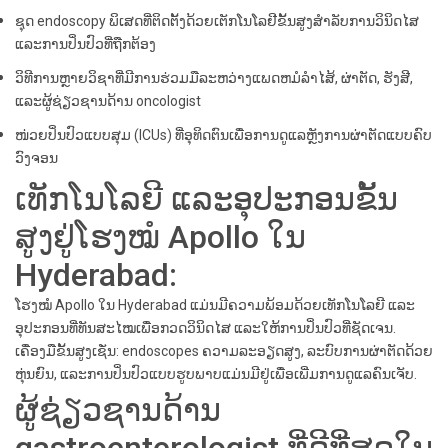
ຊຸດ endoscopy ພິເສດທີ່ຕິດຕັ້ງດ້ວຍເຕັກໂນໂລຢີຂັ້ນສູງສໍາລັບການວິນິດໄສ
ແລະການປິ່ນປົວທີ່ຖືກຕ້ອງ
ວິທີການຫຼາຍວິຊາທີ່ມີການຮ່ວມມືລະຫວ່າງແພດຫມໍລໍາໄສ້, ຜ່າຕັດ, ຮັງສີ,
ແລະຜູ້ຊ່ຽວຊານດ້ານ oncologist
ໜ່ວຍປິ່ນປົວແບບສຸມ (ICUs) ທີ່ອຸທິດຕົນເພື່ອການດູແລຫຼັງການຜ່າຕັດແບບຄົບ
ວົງຈອນ
ເທັກໂນໂລຍີ ແລະອຸປະກອນຂັ້ນ
ສູງຢູ່ໂຮງໝໍ Apollo ໃນ
Hyderabad:
ໂຮງໝໍ Apollo ໃນ Hyderabad ແມ່ນມີຄວາມພ້ອມດ້ວຍເທັກໂນໂລຍີ ແລະ
ອຸປະກອນທີ່ທັນສະໄໝເພື່ອກວດວິນິດໄສ ແລະໃຫ້ການປິ່ນປົວທີ່ຊັດເຈນ.
ເຄື່ອງມືຂັ້ນສູງເຊັ່ນ: endoscopes ຄວາມລະອຽດສູງ, ລະບົບການຜ່າຕັດດ້ວຍ
ຫຸ່ນຍົນ, ແລະການປິ່ນປົວແບບຮູບພາບແມ່ນມີຢູ່ເພື່ອເພີ່ມການດູແລຄົນເຈັບ.
ຜູ້ຊ່ຽວຊານດ້ານ