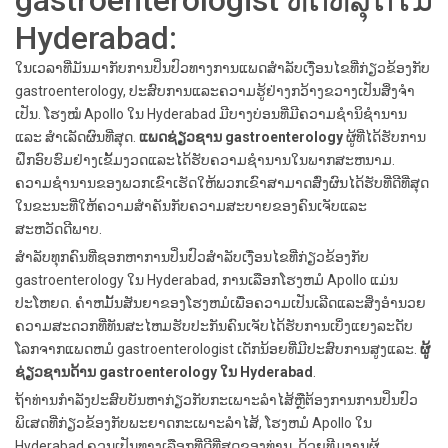
gastroenterologist ທີ່ດີທີ່ສຸດໃນ
Hyderabad:
ໃນເວລາທີ່ມັນມາກັບການປິ່ນປົວທາງການແພດສໍາລັບເງື່ອນໄຂທີ່ກ່ຽວຂ້ອງກັບ
gastroenterology, ປະສົບການແລະຄວາມຮູ້ຢ່າງກວ້າງຂວາງເປັນສິ່ງຈໍາ
ເປັນ. ໂຮງໝໍ Apollo ໃນ Hyderabad ມີບາງບ່ອນທີ່ມີຄວາມຊຳນິຊຳນານ
ແລະ ສຳເລັດຜົນທີ່ສຸດ.
ແພດຊ່ຽວຊານ gastroenterology
ຜູ້​ທີ່​ໄດ້​ຮັບ​ການ​
ຝຶກ​ອົບ​ຮົມ​ຢ່າງ​ເຂັ້ມ​ງວດ​ແລະ​ໄດ້​ຮັບ​ຄວາມ​ຊໍາ​ນານ​ໃນ​ພາກ​ສະ​ຫນາມ​.
ຄວາມຊໍານານຂອງພວກເຂົາເຮັດໃຫ້ພວກເຂົາສາມາດສົ່ງຜົນໄດ້ຮັບທີ່ດີທີ່ສຸດ
ໃນຂະນະທີ່ໃຫ້ຄວາມສໍາຄັນກັບຄວາມສະບາຍຂອງຄົນເຈັບແລະ
ສະຫວັດດີພາບ.
ສໍາລັບທຸກຄົນທີ່ຊອກຫາການປິ່ນປົວສໍາລັບເງື່ອນໄຂທີ່ກ່ຽວຂ້ອງກັບ
gastroenterology ໃນ Hyderabad, ການເລືອກໂຮງຫມໍ Apollo ແມ່ນ
ປະໂຫຍດ. ຄໍາຫມັ້ນສັນຍາຂອງໂຮງຫມໍເພື່ອຄວາມເປັນເລີດແລະສິ່ງອໍານວຍ
ຄວາມສະດວກທີ່ທັນສະໄຫມຮັບປະກັນຄົນເຈັບໄດ້ຮັບການເບິ່ງແຍງລະດັບ
ໂລກຈາກແພດຫມໍ gastroenterologist ເດັກນ້ອຍທີ່ມີປະສົບການສູງແລະ.
ຜູ້
ຊ່ຽວຊານດ້ານ gastroenterology ໃນ Hyderabad
.
ຖ້າທ່ານກໍາລັງປະສົບບັນຫາກ່ຽວກັບກະເພາະລໍາໄສ້ຫຼືຕ້ອງການການປິ່ນປົວ
ພິເສດທີ່ກ່ຽວຂ້ອງກັບພະຍາດກະເພາະລໍາໄສ້, ໂຮງຫມໍ Apollo ໃນ
Hyderabad ຄວນເປັນທາງເລືອກທີ່ດີທີ່ສຸດຂອງທ່ານ. ດ້ວຍທີມງານຜູ້