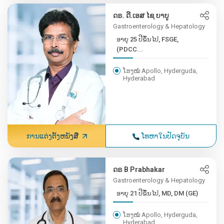
ດຣ. ດີ.ເອສ ໄຊ ບາບູ
Gastroenterology & Hepatology
ອາຍຸ 25 ປີຂຶ້ນໄປ, FSGE,
(PDCC...
ໂຮງໝໍ Apollo, Hyderguda,
Hyderabad
ການແຕ່ງຕັ້ງຫນັງສື
ໂທຫາໃນປັດຈຸບັນ
ດຣ B Prabhakar
Gastroenterology & Hepatology
ອາຍຸ 21 ປີຂຶ້ນໄປ, MD, DM (GE)
ໂຮງໝໍ Apollo, Hyderguda,
Hyderabad