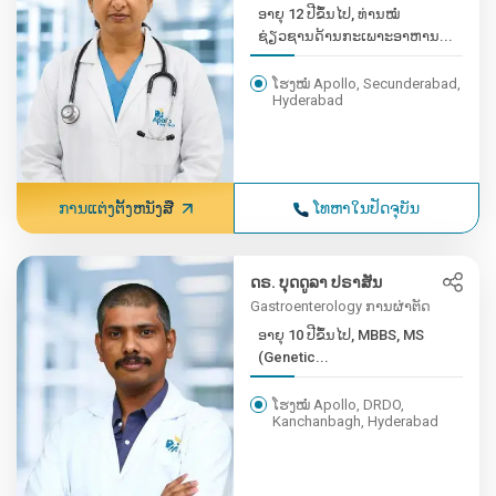
ອາຍຸ 12 ປີຂຶ້ນໄປ, ທ່ານໝໍ
ຊ່ຽວຊານດ້ານກະເພາະອາຫານ...
ໂຮງໝໍ Apollo, Secunderabad,
Hyderabad
ການແຕ່ງຕັ້ງຫນັງສື
ໂທຫາໃນປັດຈຸບັນ
ດຣ. ບຸດດູລາ ປຣາສັນ
Gastroenterology ການຜ່າຕັດ
ອາຍຸ 10 ປີຂຶ້ນໄປ, MBBS, MS
(Genetic...
ໂຮງໝໍ Apollo, DRDO,
Kanchanbagh, Hyderabad