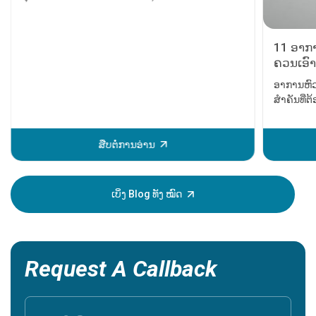
ມະເຮັງຕັບ
11 ອາກາ
ຄວນເອົາ
ອາການຫົວ
ສຳຄັນທີ່
ບັນຫາຫົວໃ
ໄດ້ຮັບການ
ຫຼັກຈະເກ
ສືບຕໍ່ການອ່ານ
ຂອງການເປັ
ສາມາດຊ່ວຍ
ສະນັ້ນມັນຈ
ເບິ່ງ Blog ທັງ ໝົດ
ອາການເຫຼົ່
Request A Callback