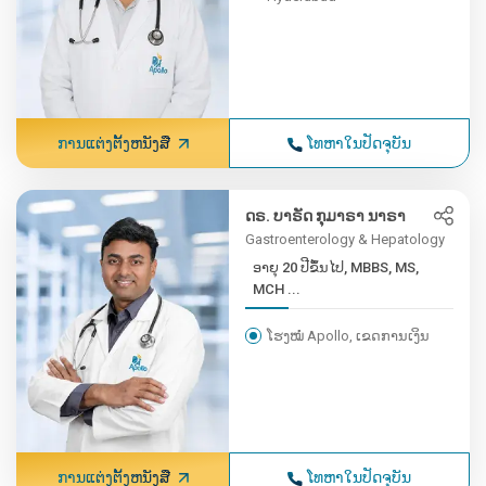
ການແຕ່ງຕັ້ງຫນັງສື
ໂທຫາໃນປັດຈຸບັນ
ດຣ. ບາຣັດ ກຸມາຣາ ນາຣາ
Gastroenterology & Hepatology
ອາຍຸ 20 ປີຂຶ້ນໄປ, MBBS, MS,
MCH ...
ໂຮງໝໍ Apollo, ເຂດການເງິນ
ການແຕ່ງຕັ້ງຫນັງສື
ໂທຫາໃນປັດຈຸບັນ