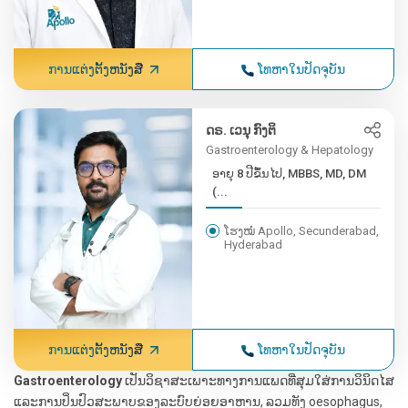
ການແຕ່ງຕັ້ງຫນັງສື
ໂທຫາໃນປັດຈຸບັນ
ດຣ. ເວນຸ ກົງຕິ
Gastroenterology & Hepatology
ອາຍຸ 8 ປີຂຶ້ນໄປ, MBBS, MD, DM
(...
ໂຮງໝໍ Apollo, Secunderabad,
Hyderabad
ການແຕ່ງຕັ້ງຫນັງສື
ໂທຫາໃນປັດຈຸບັນ
Gastroenterology
ເປັນວິຊາສະເພາະທາງການແພດທີ່ສຸມໃສ່ການວິນິດໄສ
ແລະການປິ່ນປົວສະພາບຂອງລະບົບຍ່ອຍອາຫານ, ລວມທັງ oesophagus,