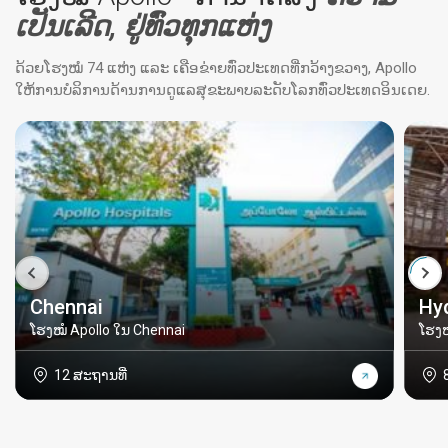
ເປັນເລີດ, ຢູ່ທົ່ວທຸກແຫ່ງ
ດ້ວຍໂຮງໝໍ 74 ແຫ່ງ ແລະ ເຄືອຂ່າຍທົ່ວປະເທດທີ່ກວ້າງຂວາງ, Apollo
ໃຫ້ການບໍລິການດ້ານການດູແລສຸຂະພາບລະດັບໂລກທົ່ວປະເທດອິນເດຍ.
Chennai
Hy
ໂຮງໝໍ Apollo ໃນ Chennai
ໂຮງໝ
12 ສະຖານທີ່