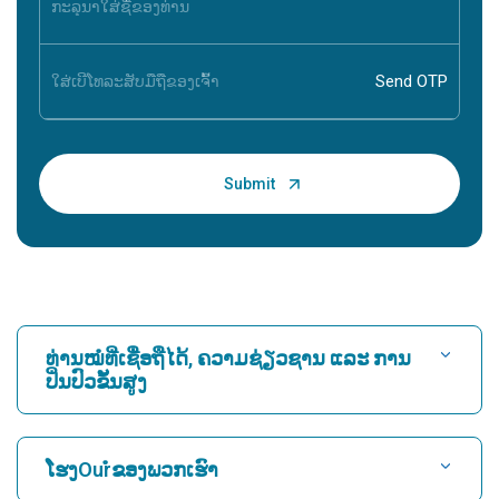
ທ່ານໝໍທີ່ເຊື່ອຖືໄດ້, ຄວາມຊ່ຽວຊານ ແລະ ການ
ປິ່ນປົວຂັ້ນສູງ
ຊອກຫາໂຮງ ໝໍ
ໂຮງOurໍຂອງພວກເຮົາ