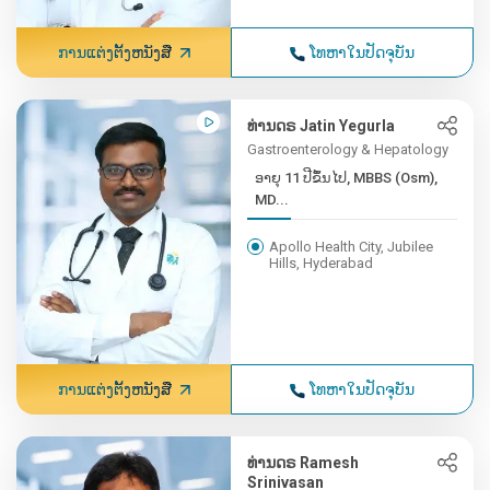
ການແຕ່ງຕັ້ງຫນັງສື
ໂທຫາໃນປັດຈຸບັນ
ທ່ານດຣ Jatin Yegurla
Gastroenterology & Hepatology
ອາຍຸ 11 ປີຂຶ້ນໄປ, MBBS (Osm),
MD...
Apollo Health City, Jubilee
Hills, Hyderabad
ການແຕ່ງຕັ້ງຫນັງສື
ໂທຫາໃນປັດຈຸບັນ
ທ່ານດຣ Ramesh
Srinivasan