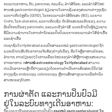
ກະເພາະອາຫານ, ຕັບ, pancreas, ຕ່ອມຂົມ, ລໍາໄສ້ນ້ອຍ, ແລະລໍາໄສ້ໃຫຍ່.
ທ່ານໝໍ gastroenterologist ຊ່ຽວຊານໃນການຄຸ້ມຄອງສະພາບຕ່າງໆເຊັ່ນ:
ພະຍາດກົດໄຫຼຄືນ (GERD), ໂຣກກະເພາະລໍາໄສ້ອັກເສບ (IBS), ພະຍາດ
Crohn, ໂຣກ ulcerative, ພະຍາດຕັບເຊັ່ນ: ຕັບອັກເສບແລະຕັບແຂງ, ​​ຄວາມ
ຜິດປົກກະຕິຂອງ pancreatic, ແລະມະເຮັງລໍາໄສ້. ພວກເຂົາເປັນຜູ້ຊ່ຽວຊານ
ທີ່ມີຄວາມຊໍານານໃນການກໍານົດແລະປິ່ນປົວພະຍາດກະເພາະລໍາໃສ້ຊໍາເຮື້ອ
ແລະຊໍາເຮື້ອ.
ປະຊາຊົນໃນ Hyderabad ຄວນປຶກສາແພດຫມໍ gastroenterologist ຖ້າ
ພວກເຂົາປະສົບກັບອາການເຈັບທ້ອງຢ່າງຕໍ່ເນື່ອງ, ຫົວໃຈຫຼືອາຫານບໍ່ຍ່ອຍ,
ລໍາບາກ, ການປ່ຽນແປງໃນການເຄື່ອນໄຫວຂອງລໍາໄສ້ຫຼືການສູນເສຍຄວາມ
ຢາກອາຫານ. ກ
ທ່ານໝໍ astroenterology ໃນ Hyderabad
ສາມາດ
ປະເມີນອາການເຫຼົ່ານີ້ຢ່າງລະອຽດໂດຍການດໍາເນີນການທົດສອບວິນິດໄສ
ຕ່າງໆເຊັ່ນ endoscopy, colonoscopy, ຫຼືການສຶກສາຮູບພາບເພື່ອກໍານົດ
ສາເຫດຂອງບັນຫາ.
ການຜ່າຕັດ ແລະການປິ່ນປົວມີ
ຢູ່ໃນລະບົບທາງເດີນອາຫານ:
ນີ້ແມ່ນບາງຂັ້ນຕອນແລະການປິ່ນປົວ
ແພດຫມໍ gastroenterologist ໃນ