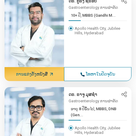
ດຣ. ກູຣັງ ຊຣອບ
Gastroenterology ການຜ່າຕັດ
10+ ປີ, MBBS (Gandhi M...
Apollo Health City, Jubilee
Hills, Hyderabad
ການແຕ່ງຕັ້ງຫນັງສື
ໂທຫາໃນປັດຈຸບັນ
ດຣ. ຣາຈູ ມຸສຊຳ
Gastroenterology ການຜ່າຕັດ
ອາຍຸ 8 ປີຂຶ້ນໄປ, MBBS, DNB
(Gen...
Apollo Health City, Jubilee
Hills, Hyderabad