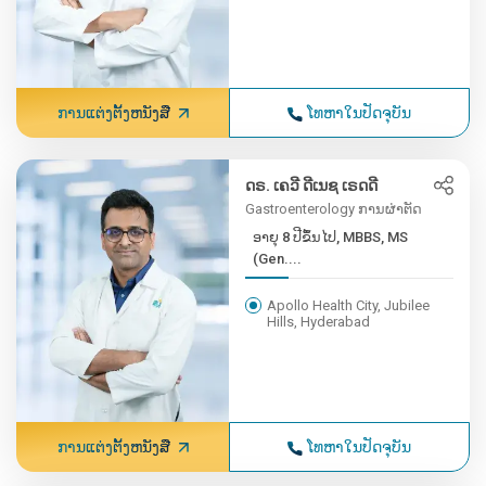
ການແຕ່ງຕັ້ງຫນັງສື
ໂທຫາໃນປັດຈຸບັນ
ດຣ. ເຄວີ ດີເນຊ ເຣດດີ
Gastroenterology ການຜ່າຕັດ
ອາຍຸ 8 ປີຂຶ້ນໄປ, MBBS, MS
(Gen....
Apollo Health City, Jubilee
Hills, Hyderabad
ການແຕ່ງຕັ້ງຫນັງສື
ໂທຫາໃນປັດຈຸບັນ