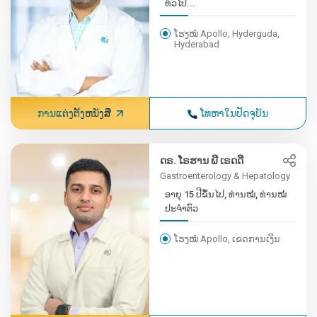
ທົ່ວໄປ...
ໂຮງໝໍ Apollo, Hyderguda,
Hyderabad
ການແຕ່ງຕັ້ງຫນັງສື
ໂທຫາໃນປັດຈຸບັນ
ດຣ. ໂຣຮານ ພີ ເຣດດີ
Gastroenterology & Hepatology
ອາຍຸ 15 ປີຂຶ້ນໄປ, ທ່ານໝໍ, ທ່ານໝໍ
ປະຈຳຕົວ
ໂຮງໝໍ Apollo, ເຂດການເງິນ