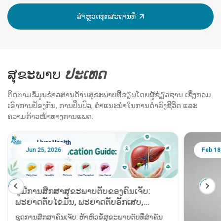
ສຳຫຼວດທຸກສະຖານທີ່
ສຸຂະພາບ
ປະ​ເທດ
ຕິດຕາມຂໍ້ມູນຂ່າວສານດ້ານສຸຂະພາບທີ່ຂຽນໂດຍຜູ້ຊ່ຽວຊານ ເຊິ່ງກວມ
ເອົາການປ້ອງກັນ, ການປິ່ນປົວ, ຄຳແນະນຳໃນການດຳລົງຊີວິດ ແລະ
ຄວາມກ້າວໜ້າທາງການແພດ.
Jun 25, 2026
Feb 18
ຄູ່ມືການສຶກສາສຸຂະພາບຕັບຂອງຄົນເຈັບ:
ພະຍາດຕັບໄຂມັນ, ພະຍາດຕັບອັກເສບ,
ພະຍາດຕັບແຂງ, ​​ການຜ່າຕັດປ່ຽນຕັບ ແລະ
ຊຸດການສຶກສາຄົນເຈັບ: ຫ້າຫົວຂໍ້ສຸຂະພາບຕັບທີ່ສຳຄັນ