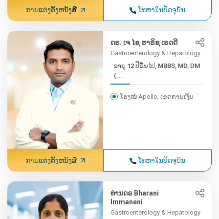
ການແຕ່ງຕັ້ງຫນັງສື
ໂທຫາໃນປັດຈຸບັນ
ດຣ. ເຈ ໄຊ ຮາຣິຊ ເຣດດີ
Gastroenterology & Hepatology
ອາຍຸ 12 ປີຂຶ້ນໄປ, MBBS, MD, DM
(...
ໂຮງໝໍ Apollo, ເຂດການເງິນ
ການແຕ່ງຕັ້ງຫນັງສື
ໂທຫາໃນປັດຈຸບັນ
ທ່ານດຣ Bharani
Immaneni
Gastroenterology & Hepatology