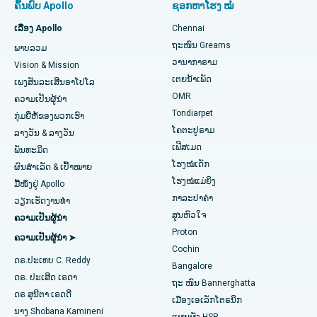
ຄົ້ນພົບ Apollo
ຊອກຫາໂຮງ ໝໍ
ໄວຕິດຕາມການທົດແທນ Knee Knee
ໂຮງໝໍທີ່ດີທີ່ສຸດໃນ PH Road, Chennai
ເລື່ອງ Apollo
Chennai
ຊອກຫາໝໍແຂ້ວ
ຖະໜົນ Greams
ພາບລວມ
Sleeve Gastrectomy
ສູນຫົວໃຈທີ່ດີທີ່ສຸດໃນ Thousand Lights, Chennai
ວານາກາຣາມ
Vision & Mission
ເຕຍນໍ້າເພັດ
ການຜ່າຕັດ Lasik
ໂຮງໝໍທີ່ດີທີ່ສຸດໃນ Jubilee Hills, Hyderabad
ເພງສັນລະເສີນອາໂປໂລ
ຊອກຫາແພດເດັກ
OMR
ຄວາມເປັນຜູ້ນໍາ
ໂຣກຜີວ ໜັງ
ໂຮງໝໍທີ່ດີທີ່ສຸດໃນ Tondiarpet, Chennai
Tondiarpet
ກຸ່ມຍີ່ຫໍ້ຂອງພວກເຮົາ
ໂຄຕະປູຣາມ
ລາງວັນ & ລາງວັນ
liposuction
ໂຮງໝໍທີ່ດີທີ່ສຸດໃນ Kotturpuram, Chennai
ເຟີສເມດ
ຊອກຫາແພດຜິວໜັງ
ພັນທະມິດ
ໂຮງໝໍເດັກ
Coronary Angiogram
ໂຮງຫມໍທີ່ດີທີ່ສຸດໃນຖະຫນົນ Kovai, Karur
ຜົນສຳເລັດ & ເປົ້າໝາຍ
ໂຮງໝໍແມ່ຍິງ
ມື້ໜຶ່ງຢູ່ Apollo
Transcatheter Aortic Valve ປ່ຽນແທນ
ໂຮງໝໍທີ່ດີທີ່ສຸດໃນ Karapakkam, Chennai
ກາລະປາຄຳ
ຊອກຫາແພດຊ່ຽວຊານດ້ານລະບົບທາງເດີນ
ວຽກເຮັດງານທໍາ
ສູນຫົວໃຈ
ຄວາມເປັນຜູ້ນໍາ
ປັດສະວະ
ສ້ອມແປງວາວ MitraClip
ໂຮງໝໍທີ່ດີທີ່ສຸດໃນ Arilova, Vizag
Proton
ຄວາມເປັນຜູ້ນໍາ ➤
Cochin
ການຜ່າຕັດຫົວໃຈແບບຮຸກຮານໜ້ອຍສຸດ
ໂຮງໝໍທີ່ດີທີ່ສຸດໃນ Kanpur Road, Lucknow
ດຣ.ປະເທບ C. Reddy
Bangalore
ຊອກຫາແພດຜູ້ຊ່ຽວຊານດ້ານພະຍາດເບົາຫວານ
ດຣ. ປະເສີດ ເຣດາ
catheter Ablation
ໂຮງໝໍທີ່ດີທີ່ສຸດໃນເຂດ 26, Noida
ຖະ ໜົນ Bannerghatta
ດຣ ສຸນີຕາ ເຣດດີ
ເມືອງເອເລັກໂຕຣນິກ
ການຜ່າຕັດຟື້ນຟູ ACL
ໂຮງໝໍທີ່ດີທີ່ສຸດໃນ Gandhinagar, Ahmedabad
ນາງ Shobana Kamineni