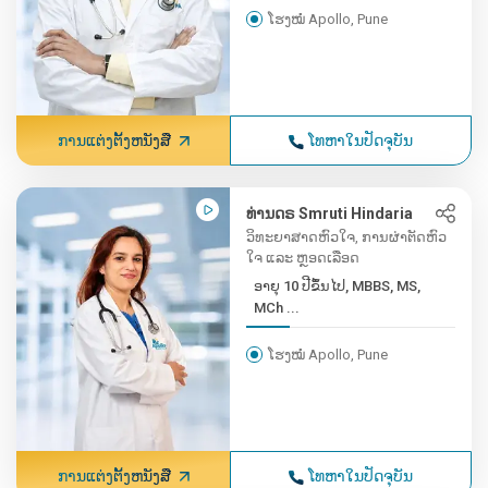
ໂຮງໝໍ Apollo, Pune
ການແຕ່ງຕັ້ງຫນັງສື
ໂທຫາໃນປັດຈຸບັນ
ທ່ານດຣ Smruti Hindaria
ວິທະຍາສາດຫົວໃຈ, ການຜ່າຕັດຫົວ
ໃຈ ແລະ ຫຼອດເລືອດ
ອາຍຸ 10 ປີຂຶ້ນໄປ, MBBS, MS,
MCh ...
ໂຮງໝໍ Apollo, Pune
ການແຕ່ງຕັ້ງຫນັງສື
ໂທຫາໃນປັດຈຸບັນ