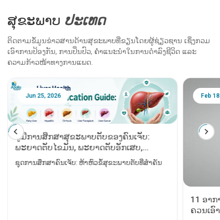
ສຸຂະພາບ
ປະ​ເທດ
ຕິດຕາມຂໍ້ມູນຂ່າວສານດ້ານສຸຂະພາບທີ່ຂຽນໂດຍຜູ້ຊ່ຽວຊານ ເຊິ່ງກວມ
ເອົາການປ້ອງກັນ, ການປິ່ນປົວ, ຄຳແນະນຳໃນການດຳລົງຊີວິດ ແລະ
ຄວາມກ້າວໜ້າທາງການແພດ.
Jun 25, 2026
Feb 18
ຄູ່ມືການສຶກສາສຸຂະພາບຕັບຂອງຄົນເຈັບ:
ພະຍາດຕັບໄຂມັນ, ພະຍາດຕັບອັກເສບ,
ພະຍາດຕັບແຂງ, ​​ການຜ່າຕັດປ່ຽນຕັບ ແລະ
ຊຸດການສຶກສາຄົນເຈັບ: ຫ້າຫົວຂໍ້ສຸຂະພາບຕັບທີ່ສຳຄັນ
ມະເຮັງຕັບ
11 ອາກາ
ຄວນເອົາ