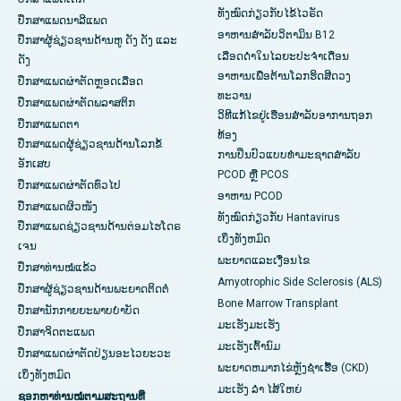
ທັງໝົດກ່ຽວກັບໄຂ້ໄວຣັດ
ປຶກສາແພດນາລີແພດ
ອາຫານສຳລັບວິຕາມິນ B12
ປຶກສາຜູ້ຊ່ຽວຊານດ້ານຫູ ດັງ ດັງ ແລະ
ເລືອດດໍາໃນໄລຍະປະຈໍາເດືອນ
ດັງ
ອາຫານເພື່ອຕ້ານໂລກຮິດສີດວງ
ປຶກສາແພດຜ່າຕັດຫຼອດເລືອດ
ທະວານ
ປຶກສາແພດຜ່າຕັດພລາສຕິກ
ວິທີແກ້ໄຂຢູ່ເຮືອນສຳລັບອາການຖອກ
ປຶກສາແພດຕາ
ທ້ອງ
ປຶກສາແພດຜູ້ຊ່ຽວຊານດ້ານໂລກຂໍ້
ການປິ່ນປົວແບບທໍາມະຊາດສໍາລັບ
ອັກເສບ
PCOD ຫຼື PCOS
ປຶກສາແພດຜ່າຕັດທົ່ວໄປ
ອາຫານ PCOD
ປຶກສາແພດຜິວໜັງ
ທັງໝົດກ່ຽວກັບ Hantavirus
ປຶກສາແພດຊ່ຽວຊານດ້ານຕ່ອມໄຮໂດຣ
ເບິ່ງ​ທັງ​ຫມົດ
ເຈນ
ພະຍາດແລະເງື່ອນໄຂ
ປຶກສາທ່ານໝໍແຂ້ວ
Amyotrophic Side Sclerosis (ALS)
ປຶກສາຜູ້ຊ່ຽວຊານດ້ານພະຍາດຕິດຕໍ່
Bone Marrow Transplant
ປຶກສານັກກາຍຍະພາບບຳບັດ
ມະເຮັງມະເຮັງ
ປຶກສາຈິດຕະແພດ
ມະເຮັງເຕົ້ານົມ
ປຶກສາແພດຜ່າຕັດປ່ຽນອະໄວຍະວະ
ພະຍາດຫມາກໄຂ່ຫຼັງຊໍາເຮື້ອ (CKD)
ເບິ່ງທັງຫມົດ
ມະເຮັງ ລຳ ໄສ້ໃຫຍ່
ຊອກຫາທ່ານໝໍຕາມສະຖານທີ່