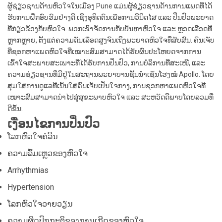
ຜູ້ຊ່ຽວຊານດ້ານຫົວໃຈໃນເມືອງ Pune ແມ່ນຜູ້ຊ່ຽວຊານດ້ານການແພດທີ່ໄດ້
ຮັບການຝຶກອົບຮົມຢ່າງດີ ເຊິ່ງອຸທິດຕົນເພື່ອການວິນິດໄສ ແລະ ປິ່ນປົວພະຍາດ
ທີ່ກ່ຽວຂ້ອງກັບຫົວໃຈ. ພວກເຂົາຈັດການກັບບັນຫາຫົວໃຈ ແລະ ຫຼອດເລືອດທີ່
ຫຼາກຫຼາຍ, ຕັ້ງແຕ່ຄວາມດັນເລືອດສູງຈົນເຖິງພະຍາດຫົວໃຈທີ່ສັບສົນ. ຄົນເຈັບ
ທີ່ຊອກຫາແພດຫົວໃຈທີ່ເໝາະສົມສາມາດໄດ້ຮັບຜົນປະໂຫຍດຈາກການ
ເຂົ້າໃຈສະພາບສະເພາະທີ່ໄດ້ຮັບການປິ່ນປົວ, ການບໍລິການທີ່ສະເໜີ, ແລະ
ຄວາມຊ່ຽວຊານທີ່ມີຢູ່ໃນສະຖານພະຍາບານຊັ້ນນຳເຊັ່ນໂຮງໝໍ Apollo. ໂດຍ
ສຸມໃສ່ການດູແລທີ່ເນັ້ນໃສ່ຄົນເຈັບເປັນໃຈກາງ, ການຊອກຫາແພດຫົວໃຈທີ່
ເໝາະສົມສາມາດນຳໄປສູ່ສຸຂະພາບຫົວໃຈ ແລະ ສະຫວັດດີພາບໂດຍລວມທີ່
ດີຂຶ້ນ.
ເງື່ອນໄຂການປິ່ນປົວ
ໂລກຫົວໃຈຄໍລີນ
ຄວາມລົ້ມເຫຼວຂອງຫົວໃຈ
Arrhythmias
Hypertension
ໂລກຫົວໃຈວາຍວຽນ
ຄວາມຜິດປົກກະຕິຂອງການເກີດຂອງຫົວໃຈ