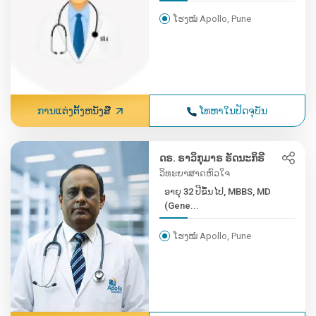
ໂຮງໝໍ Apollo, Pune
ການແຕ່ງຕັ້ງຫນັງສື
ໂທຫາໃນປັດຈຸບັນ
ດຣ. ຣາວິກຸມາຣ ຣັດນະກິຣີ
ວິທະຍາສາດຫົວໃຈ
ອາຍຸ 32 ປີຂຶ້ນໄປ, MBBS, MD
(Gene...
ໂຮງໝໍ Apollo, Pune