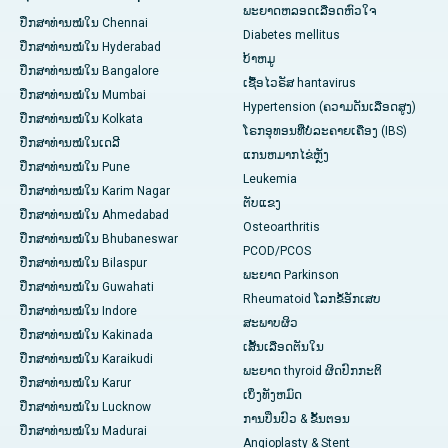
ພະຍາດຫລອດເລືອດຫົວໃຈ
ປຶກສາທ່ານໝໍໃນ Chennai
Diabetes mellitus
ປຶກສາທ່ານໝໍໃນ Hyderabad
ບ້າຫມູ
ປຶກສາທ່ານໝໍໃນ Bangalore
ເຊື້ອໄວຣັສ hantavirus
ປຶກສາທ່ານໝໍໃນ Mumbai
Hypertension (ຄວາມດັນເລືອດສູງ)
ປຶກສາທ່ານໝໍໃນ Kolkata
ໂຣກອຸທອນທີ່ບໍ່ລະຄາຍເຄືອງ (IBS)
ປຶກສາທ່ານໝໍໃນເດລີ
ແກນ​ຫມາກ​ໄຂ່​ຫຼັງ
ປຶກສາທ່ານໝໍໃນ Pune
Leukemia
ປຶກສາທ່ານໝໍໃນ Karim Nagar
ຕັບແຂງ
ປຶກສາທ່ານໝໍໃນ Ahmedabad
Osteoarthritis
ປຶກສາທ່ານໝໍໃນ Bhubaneswar
PCOD/PCOS
ປຶກສາທ່ານໝໍໃນ Bilaspur
ພະຍາດ Parkinson
ປຶກສາທ່ານໝໍໃນ Guwahati
Rheumatoid ໂລກຂໍ້ອັກເສບ
ປຶກສາທ່ານໝໍໃນ Indore
ສະພາບຜິວ
ປຶກສາທ່ານໝໍໃນ Kakinada
ເສັ້ນເລືອດຕັນໃນ
ປຶກສາທ່ານໝໍໃນ Karaikudi
ພະຍາດ thyroid ຜິດປົກກະຕິ
ປຶກສາທ່ານໝໍໃນ Karur
ເບິ່ງທັງຫມົດ
ປຶກສາທ່ານໝໍໃນ Lucknow
ການປິ່ນປົວ & ຂັ້ນຕອນ
ປຶກສາທ່ານໝໍໃນ Madurai
Angioplasty & Stent