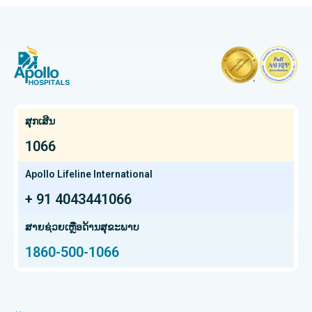
CABG
ໂຮງຫມໍທີ່ດີທີ່ສຸດໃນ Kuvempunagar, Mysore
CAR T Cell Therapy
ໂຮງໝໍທີ່ດີທີ່ສຸດໃນ Vanagaram, Chennai
ຊອກຫາແພດຊ່ຽວຊານດ້ານກະດູກ
Laparoscopic Cholecystectomy
ໂຮງໝໍທີ່ດີທີ່ສຸດໃນ Teynampet, Chennai
ການຕັດມົດລູກ
ໂຮງໝໍທີ່ດີທີ່ສຸດໃນ OMR, Chennai
ຊອກຫາແພດຜູ້ຊ່ຽວຊານດ້ານມະເຮັງ
Kidney Transplant
ໂຮງໝໍມະເຮັງທີ່ດີທີ່ສຸດໃນ Bhat, Gandhinagar, Ahmedabad
ສຸກເສີນ
Extracorporeal Shockwave Lithotripsy
ໂຮງໝໍມະເຮັງທີ່ດີທີ່ສຸດໃນເມືອງອີເລັກໂທຣນິກ, ບັງກາລໍ
1066
ຊອກຫາແພດຊ່ຽວຊານດ້ານກະເພາະອາຫານ
Liver transplant
ໂຮງໝໍມະເຮັງທີ່ດີທີ່ສຸດໃນ Teynampet, Chennai
Apollo Lifeline International
ການປັ້ນປອດ
+ 91 4043441066
ໂຮງໝໍມະເຮັງທີ່ດີທີ່ສຸດໃນ HSR Layout, Bangalore
ຊອກຫາແພດຜ່າຕັດປ່ຽນຖ່າຍອະໄວຍະວະ
ສະໂພກ Arthroscopy
ສູນມະເຮັງໂປຣຕອນທີ່ດີທີ່ສຸດໃນ Chennai
ສາຍຊ່ວຍເຫຼືອດ້ານສຸຂະພາບ
1860-500-1066
Total Hip Replacement
ຊອກຫາຜູ້ຊ່ຽວຊານດ້ານຫູ ດັງ ດັງ ແລະ ດັງ
ໂຮງໝໍເດັກທີ່ດີທີ່ສຸດໃນ Thousand Lights, Chennai
Proton Therapy
ໂຮງໝໍຍິງທີ່ດີທີ່ສຸດໃນ Thousand Lights, Chennai
ຊອກຫາແພດຊ່ຽວຊານດ້ານປອດ
ການປ່ຽນຫົວເຂົ່າທັງໝົດທີ່ຮຸກຮານໜ້ອຍສຸດ
ໂຮງໝໍທີ່ດີທີ່ສຸດໃນ Paschim Boragaon, Guwahati