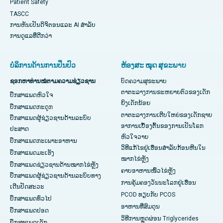
Patient Safety
TASCC
ການຫັນເປັນດິຈິຕອນແລະ AI ສໍາລັບ
ການດູແລທີ່ດີກວ່າ
ບໍລິການດ້ານການປິ່ນປົວ
ຫ້ອງສະ ໝຸດ ສຸຂະພາບ
ຊອກຫາທ່ານໝໍຕາມຄວາມຊ່ຽວຊານ
ບົດຄວາມສຸຂະພາບ
ຕາຕະລາງການຂະຫຍາຍຕົວຂອງເດັກ
ປຶກສາແພດຫົວໃຈ
ຍິງເດັກນ້ອຍ
ປຶກສາແພດກະດູກ
ຕາຕະລາງການເຕີບໃຫຍ່ຂອງເດັກຊາຍ
ປຶກສາແພດຜູ້ຊ່ຽວຊານດ້ານລະບົບ
ອາການເບື້ອງຕົ້ນຂອງການເປັນໂຣກ
ປະສາດ
ຫົວໃຈວາຍ
ປຶກສາແພດກະເພາະອາຫານ
ວິທີແກ້ໄຂຢູ່ເຮືອນສຳລັບກ້ອນຫີນໃນ
ປຶກສາແພດມະເຮັງ
ໝາກໄຂ່ຫຼັງ
ປຶກສາແພດຊ່ຽວຊານດ້ານໝາກໄຂ່ຫຼັງ
ຄາບອາຫານໜິ້ວໄຂ່ຫຼັງ
ປຶກສາແພດຜູ້ຊ່ຽວຊານດ້ານລະບົບທາງ
ການຄຸ້ມຄອງວັນນະໂລກຢູ່ເຮືອນ
ເດີນປັດສະວະ
PCOD ທຽບກັບ PCOS
ປຶກສາແພດທົ່ວໄປ
ອາຫານທີ່ສົມດຸນ
ປຶກສາແພດປອດ
ວິທີການຫຼຸດຜ່ອນ Triglycerides
ປຶກສາແພດເດັກ