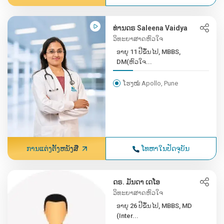
ທ່ານດຣ Saleena Vaidya
ວິທະຍາສາດຫົວໃຈ
ອາຍຸ 11 ປີຂຶ້ນໄປ, MBBS,
DM(ຫົວໃຈ...
ໂຮງໝໍ Apollo, Pune
ການແຕ່ງຕັ້ງຫນັງສື
ໂທຫາໃນປັດຈຸບັນ
ດຣ. ມັນດາ ເດໂອ
ວິທະຍາສາດຫົວໃຈ
ອາຍຸ 26 ປີຂຶ້ນໄປ, MBBS, MD
(Inter...