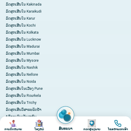
ລົດສຸກເສີນໃນ Kakinada
ລົດສຸກເສີນໃນ Karaikudi
ລົດສຸກເສີນໃນ Karur
ລົດສຸກເສີນໃນ Kochi
ລົດສຸກເສີນໃນ Kolkata
ລົດສຸກເສີນໃນ Lucknow
ລົດສຸກເສີນໃນ Madurai
ລົດສຸກເສີນໃນ Mumbai
ລົດສຸກເສີນໃນ Mysore
ລົດສຸກເສີນໃນ Nashik
ລົດສຸກເສີນໃນ Nellore
ລົດສຸກເສີນໃນ Noida
ລົດສຸກເສີນໃນເມືອງ Pune
ລົດສຸກເສີນໃນ Rourkela
ລົດສຸກເສີນໃນ Trichy
ລົດສຸກເສີນວິສາຂະພັດນ້ຳ
ບໍລິການຄົນເຈັບສາກົນ
ຮູບພາບ
ຮູບພາບ
ຮູບພາບ
ຮູບພາບ
ຈ່າຍເງິນ Online
ສົນທະນາ
ການນັດຫມາຍ
ໂຮງຫມໍ
ກວດສຸຂະພາບ
ໂທຣຫາພວກເຮົາ