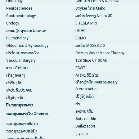
Oncology
Cori ໂດຍ Smith & Nephew
Neurosciences
Stryker ໂດຍ Mako
Gastroenterology
ລະບົບນຳທາງ Neuro-3D
Urology
3 TESLA MRI
ການປ່ຽນຖ່າຍອະໄວຍະວະ
LINAC
Pulmonology
ECMO
Obtestrics & Gynecology
ລະບົບ MOSES 2.0
ຢາ​ປົວ​ພະ​ຍາດ​ພາຍ​ໃນ
Rezum Water Vapor Therapy
Vascular Surgery
128 Slice CT SCAN
ແພດເດັກນ້ອຍ
ESWT
ເຄື່ອງສໍາອາງ
AI ການວິນິດໄສ
ເຄື່ອງຜ່າຕັດ Neurosurgery
ຢາປ້ອງກັນ
Stereotactic
ຢາປະສົມປະສານ
ເບິ່ງທັງຫມົດ
ເບິ່ງທັງຫມົດ
ຢາ
ປື້ມກວດສຸຂະພາບ
ອາດາປາລີນ
ກວດສຸຂະພາບໃນ Chennai
Astaxanthin
ກວດສຸຂະພາບຫົວໃຈ
Deflazacort
ກວດສຸຂະພາບແມ່ຍິງ
glycine
ການກວດສຸຂະພາບຂັ້ນຕົ້ນ