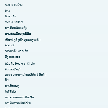
Apollo ໃນຂ່າວ
ຂ່າວ
ກິດຈະກໍາ
Media Gallery
ການ​ຕິດ​ຕໍ່​ສື່​ມວນ​ຊົນ​
ການຮ່ວມມືຂອງບໍລິສັດ
ເປັນຫຍັງຈິ່ງເປັນຄູ່ຮ່ວມງານກັບ
Apollo?
ເຊື່ອມຕໍ່ກັບພວກເຮົາ
ວົງ Healers
ກ່ຽວກັບ Healers' Circle
ອັບເດດຫຼ້າສຸດ
ຄຸນນະພາບທາງດ້ານຄລີນິກ & ຜົນໄດ້
ຮັບ
ການຮັບຮອງ
ໄອທີດີເລີດ
ການ​ຄວບ​ຄຸມ​ການ​ຕິດ​ເຊື້ອ​
ການວັດແທກຜົນໄດ້ຮັບ