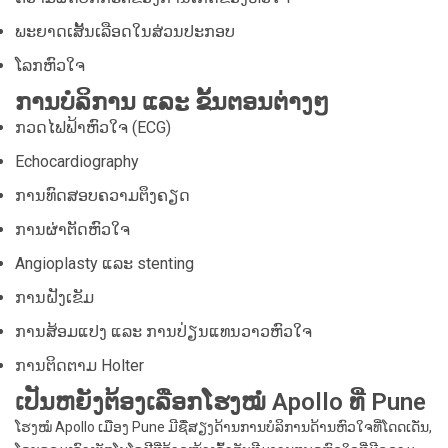
ພະຍາດເສັ້ນເລືອດໃນສ່ວນປະກອບ
ໂລກຫົວໃຈ
ການບໍລິການ ແລະ ຂັ້ນຕອນຕ່າງໆ
ກວດໄຟຟ້າຫົວໃຈ (ECG)
Echocardiography
ການທົດສອບຄວາມຕຶງຄຽດ
ການຜ່າຕັດຫົວໃຈ
Angioplasty ແລະ stenting
ການຝັງເຂັມ
ການສ້ອມແປງ ແລະ ການປ່ຽນແທນວາວຫົວໃຈ
ການຕິດຕາມ Holter
ເປັນຫຍັງຕ້ອງເລືອກໂຮງໝໍ Apollo ທີ່ Pune
ໂຮງໝໍ Apollo ເມືອງ Pune ມີຊື່ສຽງດ້ານການບໍລິການດ້ານຫົວໃຈທີ່ໂດດເດັ່ນ,