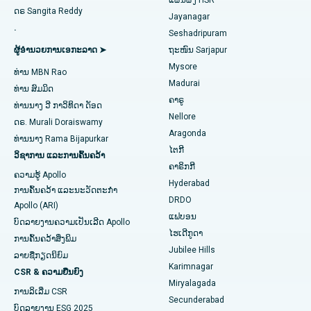
ແຜນຜັງ HSR
ຊອກຫາແພດຊ່ຽວຊານດ້ານພະຍາດຍິງ
ດຣ Sangita Reddy
Jayanagar
ການປ່ຽນແທນບ່າໄຫລ່
ໂຮງໝໍທີ່ດີທີ່ສຸດໃນ Aragonda, Andhra Pradesh
.
Seshadripuram
Ablation Endometrial
ໂຮງໝໍທີ່ດີທີ່ສຸດໃນຖະໜົນ Bannerghatta, Bangalore
ຜູ້ອໍານວຍການເອກະລາດ ➤
ຖະໜົນ Sarjapur
ຊອກຫາແພດທົ່ວໄປ
Mysore
ທ່ານ MBN Rao
ເສັ້ນເລືອດແດງຂອງມົດລູກ
ໂຮງໝໍທີ່ດີທີ່ສຸດໃນໜ່ວຍທີ 15, Bhubaneswar
Madurai
ທ່ານ ສົມມິດ
ຄາຣູ
ການຜ່າຕັດໄຂ່ຫຼັງ
ໂຮງໝໍທີ່ດີທີ່ສຸດໃນຖະໜົນ Seepat, Bilaspur
ທ່ານ​ນາງ ວີ ກາ​ວິ​ທິ​ດາ ດັອດ
ຊອກຫານັກຈິດຕະວິທະຍາ
Nellore
ດຣ. Murali Doraiswamy
ການຜ່າຕັດມະເຮັງເຕົ້ານົມ
ໂຮງໝໍທີ່ດີທີ່ສຸດໃນ Ellisbridge, Ahmedabad
Aragonda
ທ່ານ​ນາງ Rama Bijapurkar
ໄຕກີ
ວິຊາການ ແລະການຄົ້ນຄວ້າ
ການປິ່ນປົວໂຣກຜີວ ໜັງ
ໂຮງໝໍທີ່ດີທີ່ສຸດໃນນິວເດລີ
ຊອກຫາແພດຜ່າຕັດທົ່ວໄປ
ຄາຣິກກີ
ຄວາມຮູ້ Apollo
Hyderabad
Colonoscopy
ໂຮງໝໍທີ່ດີທີ່ສຸດໃນ DRDO, Hyderabad
ການຄົ້ນຄວ້າ ແລະນະວັດຕະກໍາ
DRDO
Apollo (ARI)
Polypectomy
ໂຮງໝໍທີ່ດີທີ່ສຸດໃນ GS Road, Guwahati
ແຟບອນ
ບົດລາຍງານຄວາມເປັນເລີດ Apollo
ໄຮເດີກູດາ
ການຄົ້ນຄວ້າສິ່ງພິມ
ການກະຕຸ້ນສະຫມອງເລິກ
ໂຮງໝໍທີ່ດີທີ່ສຸດໃນ Hyderguda, Hyderabad
Jubilee Hills
ລາຍຊື່ກຽດນິຍົມ
Karimnagar
ການກວດລ້າງຊ່ອງຄອດ
ໂຮງໝໍທີ່ດີທີ່ສຸດໃນ Vijay Nagar, Indore
CSR & ຄວາມຍືນຍົງ
Miryalagada
ການລິເລີ່ມ CSR
ການກວດຮ່າງກາຍຂອງຫມາກໄຂ່ຫຼັງ
ໂຮງໝໍທີ່ດີທີ່ສຸດໃນ Suryaraopeta Main Road, Kakinada
Secunderabad
ບົດລາຍງານ ESG 2025