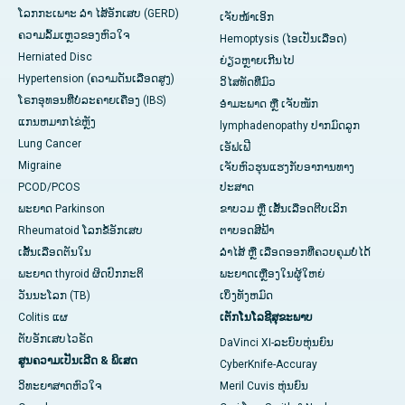
ໂລກກະເພາະ ລຳ ໄສ້ອັກເສບ (GERD)
ເຈັບໜ້າເອິກ
ຄວາມລົ້ມເຫຼວຂອງຫົວໃຈ
Hemoptysis (ໄອເປັນເລືອດ)
Herniated Disc
ຍ່ຽວຫຼາຍເກີນໄປ
Hypertension (ຄວາມດັນເລືອດສູງ)
ວິໄສທັດທີ່ມົວ
ໂຣກອຸທອນທີ່ບໍ່ລະຄາຍເຄືອງ (IBS)
ອຳມະພາດ ຫຼື ເຈັບໜັກ
ແກນ​ຫມາກ​ໄຂ່​ຫຼັງ
lymphadenopathy ປາກມົດລູກ
Lung Cancer
ເອັຟເຟີ
Migraine
ເຈັບຫົວຮຸນແຮງກັບອາການທາງ
PCOD/PCOS
ປະສາດ
ພະຍາດ Parkinson
ຂາບວມ ຫຼື ເສັ້ນເລືອດຕີບເລິກ
Rheumatoid ໂລກຂໍ້ອັກເສບ
ຕາບອດສີຟ້າ
ເສັ້ນເລືອດຕັນໃນ
ລຳໄສ້ ຫຼື ເລືອດອອກທີ່ຄວບຄຸມບໍ່ໄດ້
ພະຍາດ thyroid ຜິດປົກກະຕິ
ພະຍາດເຫຼືອງໃນຜູ້ໃຫຍ່
ວັນນະໂລກ (TB)
ເບິ່ງທັງຫມົດ
Colitis ແຜ
ເຕັກໂນໂລຊີສຸຂະພາບ
ຕັບອັກເສບໄວຣັດ
DaVinci XI-ລະບົບຫຸ່ນຍົນ
ສູນຄວາມເປັນເລີດ & ພິເສດ
CyberKnife-Accuray
ວິທະຍາສາດຫົວໃຈ
Meril Cuvis ຫຸ່ນຍົນ