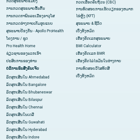
ກວດສຸຂະພາບແມ່ຍິງ
ກວດເລືອດຄົບຖ້ວນ (CBC)
ການກວດສຸຂະພາບຂັ້ນຕົ້ນ
ການທົດສອບການເຮັດວຽກຂອງຫມາກ
ການກວດກາພົນລະເມືອງອາວຸໂສ
ໄຂ່ຫຼັງ (KFT)
ການກວດຮ່າງກາຍເຕັມຮູບແບບ
ສຸຂະພາບ & ຊີວິດ
ສຸຂະພາບປ້ອງກັນ - Apollo ProHealth
ເບິ່ງທັງຫມົດ
ໂຄງການ / ຊຸດ
ເຄື່ອງຄິດເລກສຸຂະພາບ
Pro Health Home
BMI Calculator
ຊ່ຽວຊານຂອງພວກເຮົາ
ເຄື່ອງຄິດເລກ BMR
ປະສົບການຂອງທ່ານ
ເຄື່ອງຄິດໄລ່ໄຂມັນໃນຮ່າງກາຍ
ບໍລິການຂົນສົ່ງຄົນເຈັບ
ການທົດສອບວິໄສທັດສີ
ເບິ່ງ​ທັງ​ຫມົດ
ລົດສຸກເສີນໃນ Ahmedabad
ລົດສຸກເສີນໃນ Bangalore
ລົດສຸກເສີນໃນ Bhubaneswar
ລົດສຸກເສີນໃນ Bilaspur
ລົດສຸກເສີນໃນ Chennai
ລົດສຸກເສີນໃນເດລີ
ລົດສຸກເສີນໃນ Guwahati
ລົດສຸກເສີນໃນ Hyderabad
ລົດສຸກເສີນໃນ Indore