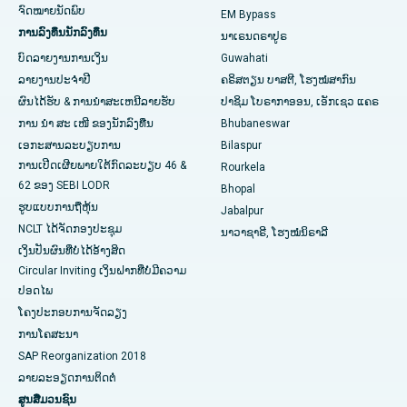
ໂຮງໝໍທີ່ດີທີ່ສຸດໃນ KK Nagar, Madurai
ຈົດໝາຍນັດພົບ
EM Bypass
ການລົງທຶນນັກລົງທຶນ
ນາເຣນດຣາປູຣ
ໂຮງຫມໍທີ່ດີທີ່ສຸດໃນ Ramji Nagar, Nellore
ບົດລາຍງານການເງິນ
Guwahati
ລາຍງານປະຈໍາປີ
ຄຣິສຕຽນ ບາສຕີ, ໂຮງໝໍສາກົນ
ໂຮງຫມໍທີ່ດີທີ່ສຸດໃນ Sector-19, Rourkela
ຜົນໄດ້ຮັບ & ການນໍາສະເຫນີລາຍຮັບ
ປາຊິມ ໂບຣາກາອອນ, ເອັກເຊວ ແຄຣ
ໂຮງໝໍທີ່ດີທີ່ສຸດໃນ Swargate, Pune
ການ ນຳ ສະ ເໜີ ຂອງນັກລົງທືນ
Bhubaneswar
ເອກະສານລະບຽບການ
Bilaspur
ໂຮງໝໍມະເຮັງແມ່ຍິງທີ່ດີທີ່ສຸດໃນພາກໃຕ້ຂອງເດລີ
ການເປີດເຜີຍພາຍໃຕ້ກົດລະບຽບ 46 &
Rourkela
62 ຂອງ SEBI LODR
Bhopal
ຮູບແບບການຖືຫຸ້ນ
Jabalpur
NCLT ໄດ້​ຈັດ​ກອງ​ປະ​ຊຸມ​
ນາວາຊາຣີ, ໂຮງໝໍນິຣາລີ
ເງິນປັນຜົນທີ່ບໍ່ໄດ້ອ້າງສິດ
Circular Inviting ເງິນຝາກທີ່ບໍ່ມີຄວາມ
ປອດໄພ
ໂຄງປະກອບການຈັດລຽງ
ການໂຄສະນາ
SAP Reorganization 2018
ລາຍລະອຽດການຕິດຕໍ່
ສູນສື່ມວນຊົນ