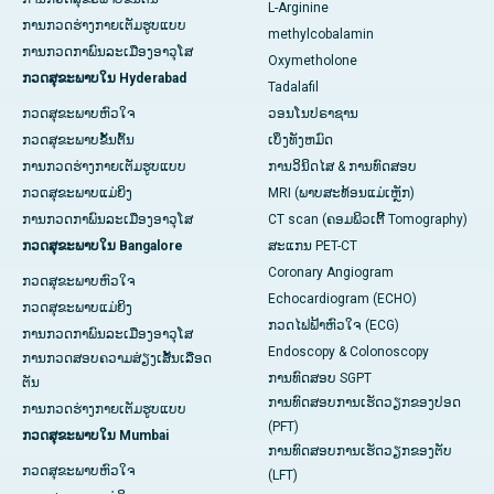
L-Arginine
ການກວດຮ່າງກາຍເຕັມຮູບແບບ
methylcobalamin
ການກວດກາພົນລະເມືອງອາວຸໂສ
Oxymetholone
ກວດສຸຂະພາບໃນ Hyderabad
Tadalafil
ກວດສຸຂະພາບຫົວໃຈ
ວອນໂນປຣາຊານ
ກວດສຸຂະພາບຂັ້ນຕົ້ນ
ເບິ່ງທັງຫມົດ
ການກວດຮ່າງກາຍເຕັມຮູບແບບ
ການວິນິດໄສ & ການທົດສອບ
ກວດສຸຂະພາບແມ່ຍິງ
MRI (ພາບສະທ້ອນແມ່ເຫຼັກ)
ການກວດກາພົນລະເມືອງອາວຸໂສ
CT scan (ຄອມພິວເຕີ້ Tomography)
ກວດສຸຂະພາບໃນ Bangalore
ສະແກນ PET-CT
Coronary Angiogram
ກວດສຸຂະພາບຫົວໃຈ
Echocardiogram (ECHO)
ກວດສຸຂະພາບແມ່ຍິງ
ກວດໄຟຟ້າຫົວໃຈ (ECG)
ການກວດກາພົນລະເມືອງອາວຸໂສ
Endoscopy & Colonoscopy
ການກວດສອບຄວາມສ່ຽງເສັ້ນເລືອດ
ການທົດສອບ SGPT
ຕັນ
ການທົດສອບການເຮັດວຽກຂອງປອດ
ການກວດຮ່າງກາຍເຕັມຮູບແບບ
(PFT)
ກວດສຸຂະພາບໃນ Mumbai
ການທົດສອບການເຮັດວຽກຂອງຕັບ
ກວດສຸຂະພາບຫົວໃຈ
(LFT)