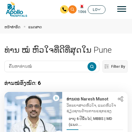
ຊີ້ນ
LO
1066
ໃຫ້ຂ້າມໄປຫາເນື້ອໃນຕົ້ນຕໍ
ຫນ້າທໍາອິດ
ແພດສາດ
ທ່ານ ໝໍ ຫົວໃຈທີ່ດີທີ່ສຸດໃນ Pune
Filter By
ທ່ານໝໍທັງໝົດ:
6
ທ່ານດຣ Naresh Munot
ວິທະຍາສາດຫົວໃຈ, ແພດຫົວໃຈ
ຊ່ຽວຊານດ້ານການແຊກແຊງ
ອາຍຸ 6 ປີຂຶ້ນໄປ, MBBS | MD
(ແພດ...