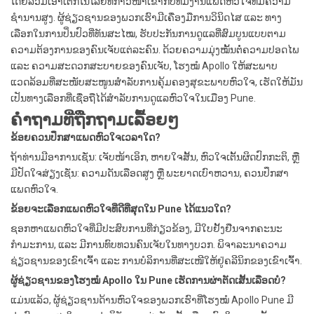
ໂດຍລວມເອົາເຕັກໂນໂລຢີທີ່ກ້າວໜ້າເຂົ້າກັບທີມງານແພດຫົວໃຈທີ່ມີຄວາມ
ຊຳນານສູງ. ຜູ້ຊ່ຽວຊານຂອງພວກເຮົາມີເຄື່ອງມືການວິນິດໄສ ແລະ ທາງ
ເລືອກໃນການປິ່ນປົວທີ່ທັນສະໄໝ, ຮັບປະກັນການດູແລທີ່ສົມບູນແບບຕາມ
ຄວາມຕ້ອງການຂອງຄົນເຈັບແຕ່ລະຄົນ. ດ້ວຍຄວາມມຸ່ງໝັ້ນຕໍ່ຄວາມປອດໄພ
ແລະ ຄວາມສະດວກສະບາຍຂອງຄົນເຈັບ, ໂຮງໝໍ Apollo ໃຫ້ສະພາບ
ແວດລ້ອມທີ່ສະໜັບສະໜູນສຳລັບການຄຸ້ມຄອງສຸຂະພາບຫົວໃຈ, ເຮັດໃຫ້ມັນ
ເປັນທາງເລືອກທີ່ເຊື່ອຖືໄດ້ສຳລັບການດູແລຫົວໃຈໃນເມືອງ Pune.
ຄໍາ​ຖາມ​ທີ່​ຖືກ​ຖາມ​ເລື້ອຍໆ
ຂ້ອຍຄວນປຶກສາແພດຫົວໃຈເວລາໃດ?
ຖ້າທ່ານມີອາການເຊັ່ນ: ເຈັບໜ້າເອິກ, ຫາຍໃຈສັ້ນ, ຫົວໃຈເຕັ້ນຜິດປົກກະຕິ, ຫຼື
ມີປັດໃຈສ່ຽງເຊັ່ນ: ຄວາມດັນເລືອດສູງ ຫຼື ພະຍາດເບົາຫວານ, ຄວນປຶກສາ
ແພດຫົວໃຈ.
ຂ້ອຍຈະເລືອກແພດຫົວໃຈທີ່ດີທີ່ສຸດໃນ Pune ໄດ້ແນວໃດ?
ຊອກຫາແພດຫົວໃຈທີ່ມີປະສົບການທີ່ກ່ຽວຂ້ອງ, ມີໃບຢັ້ງຢືນຈາກຄະນະ
ກຳມະການ, ແລະ ມີການທົບທວນຄົນເຈັບໃນທາງບວກ. ພິຈາລະນາຄວາມ
ຊ່ຽວຊານຂອງເຂົາເຈົ້າ ແລະ ການບໍລິການທີ່ສະເໜີໃຫ້ຢູ່ຄລີນິກຂອງເຂົາເຈົ້າ.
ຜູ້ຊ່ຽວຊານຂອງໂຮງໝໍ Apollo ໃນ Pune ເຮັດການຜ່າຕັດເສັ້ນເລືອດບໍ?
ແມ່ນແລ້ວ, ຜູ້ຊ່ຽວຊານດ້ານຫົວໃຈຂອງພວກເຮົາທີ່ໂຮງໝໍ Apollo Pune ມີ