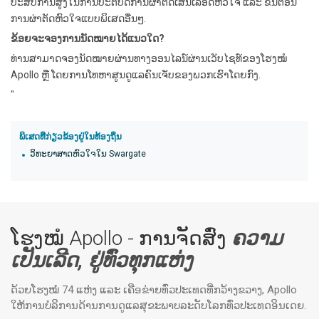
ປະສົບການສູງໃນການປະຕິບັດການຜ່າຕັດເສັ້ນເລືອດຫົວໃຈ ແລະ ຂັ້ນຕອນ
ການຜ່າຕັດຫົວໃຈແບບພິເສດອື່ນໆ.
ຂ້ອຍຈະຈອງການນັດໝາຍໄດ້ແນວໃດ?
ທ່ານສາມາດຈອງນັດໝາຍຜ່ານທາງອອນໄລນ໌ຜ່ານເວັບໄຊທ໌ຂອງໂຮງໝໍ
Apollo ຫຼື ໂດຍການໂທຫາສູນດູແລຄົນເຈັບຂອງພວກເຮົາໂດຍກົງ.
"
ພິເສດທີ່ກ່ຽວຂ້ອງຢູ່ໃນທ້ອງຖິ່ນ
ວິທະຍາສາດຫົວໃຈໃນ Swargate
ໂຮງໝໍ Apollo - ການຈັດສົ່ງ
ຄວາມ
ເປັນເລີດ, ຢູ່ທົ່ວທຸກແຫ່ງ
ດ້ວຍໂຮງໝໍ 74 ແຫ່ງ ແລະ ເຄືອຂ່າຍທົ່ວປະເທດທີ່ກວ້າງຂວາງ, Apollo
ໃຫ້ການບໍລິການດ້ານການດູແລສຸຂະພາບລະດັບໂລກທົ່ວປະເທດອິນເດຍ.