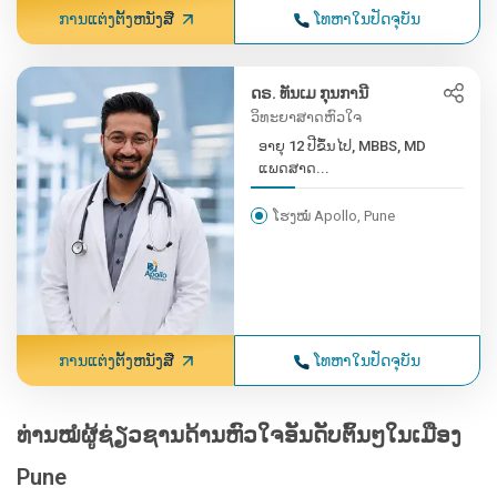
ການແຕ່ງຕັ້ງຫນັງສື
ໂທຫາໃນປັດຈຸບັນ
ດຣ. ທັນເມ ກຸນການີ
ວິທະຍາສາດຫົວໃຈ
ອາຍຸ 12 ປີຂຶ້ນໄປ, MBBS, MD
ແພດສາດ...
ໂຮງໝໍ Apollo, Pune
ການແຕ່ງຕັ້ງຫນັງສື
ໂທຫາໃນປັດຈຸບັນ
ທ່ານໝໍຜູ້ຊ່ຽວຊານດ້ານຫົວໃຈອັນດັບຕົ້ນໆໃນເມືອງ
Pune