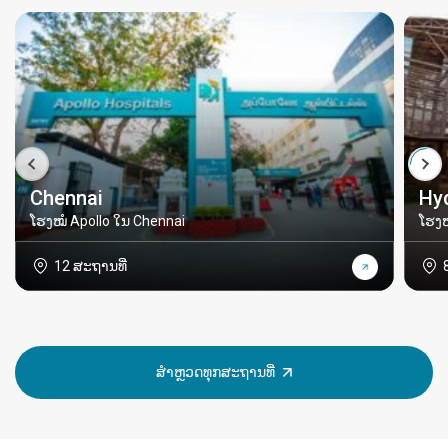
Chennai
Hy
ໂຮງໝໍ Apollo ໃນ Chennai
ໂຮງໝ
12 ສະຖານທີ່
ສຳຫຼວດທຸກສະຖານທີ່