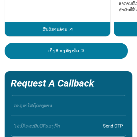
ອາການຫົວ
ສຳຄັນທີ່
ບັນຫາຫົວໃ
ໄດ້ຮັບການ
ຫຼັກຈະເກ
ສືບຕໍ່ການອ່ານ
ຂອງການເປັ
ສາມາດຊ່ວຍ
ສະນັ້ນມັນຈ
ເບິ່ງ Blog ທັງ ໝົດ
ອາການເຫຼົ່
Request A Callback