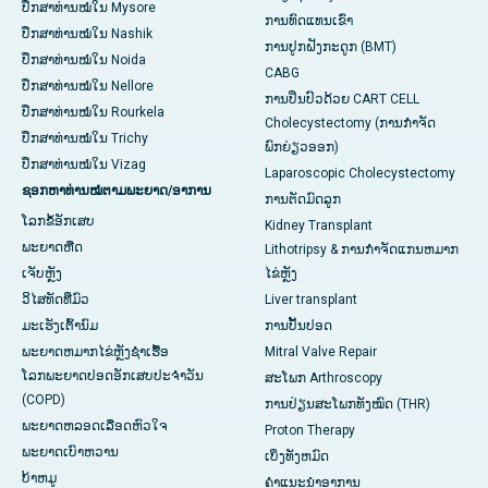
ປຶກສາທ່ານໝໍໃນ Mysore
ການທົດແທນເຂົ່າ
ປຶກສາທ່ານໝໍໃນ Nashik
ການປູກຝັງກະດູກ (BMT)
ປຶກສາທ່ານໝໍໃນ Noida
CABG
ປຶກສາທ່ານໝໍໃນ Nellore
ການປິ່ນປົວດ້ວຍ CART CELL
ປຶກສາທ່ານໝໍໃນ Rourkela
Cholecystectomy (ການກຳຈັດ
ປຶກສາທ່ານໝໍໃນ Trichy
ພົກຍ່ຽວອອກ)
ປຶກສາທ່ານໝໍໃນ Vizag
Laparoscopic Cholecystectomy
ຊອກຫາທ່ານໝໍຕາມພະຍາດ/ອາການ
ການຕັດມົດລູກ
ໂລກຂໍ້ອັກເສບ
Kidney Transplant
ພະຍາດຫືດ
Lithotripsy & ການກໍາຈັດແກນຫມາກ
ເຈັບ​ຫຼັງ
ໄຂ່ຫຼັງ
ວິໄສທັດທີ່ມົວ
Liver transplant
ມະເຮັງເຕົ້ານົມ
ການປັ້ນປອດ
ພະຍາດຫມາກໄຂ່ຫຼັງຊໍາເຮື້ອ
Mitral Valve Repair
ໂລກພະຍາດປອດອັກເສບປະຈໍາວັນ
ສະໂພກ Arthroscopy
(COPD)
ການປ່ຽນສະໂພກທັງໝົດ (THR)
ພະຍາດຫລອດເລືອດຫົວໃຈ
Proton Therapy
ພະຍາດເບົາຫວານ
ເບິ່ງທັງຫມົດ
ບ້າຫມູ
ຄໍາແນະນໍາອາການ