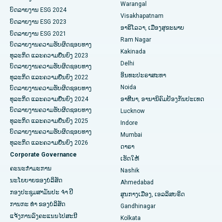
Warangal
Parathyroidectomy
ໂຮງໝໍທີ່ດີທີ່ສຸດໃນ Canal Circular Road, Kolkata
ບົດລາຍງານ ESG 2024
Visakhapatnam
ບົດລາຍງານ ESG 2023
ອາຣິໂລວາ, ເມືອງສຸຂະພາບ
ການຜ່າຕັດ Cytoreductive
ໂຮງໝໍທີ່ດີທີ່ສຸດໃນ CBD Belapur, Navi Mumbai
ບົດລາຍງານ ESG 2021
Ram Nagar
ບົດລາຍງານຄວາມຮັບຜິດຊອບທາງ
ເຊລາມິກການທົດແທນຫົວເຂົ່າທັງຫມົດ
ໂຮງໝໍທີ່ດີທີ່ສຸດໃນ Panchavati, Nashik
Kakinada
ທຸລະກິດ ແລະຄວາມຍືນຍົງ 2023
Delhi
ບົດລາຍງານຄວາມຮັບຜິດຊອບທາງ
ERCP
ໂຮງໝໍທີ່ດີທີ່ສຸດໃນ Secunderabad, Hyderabad
ອິນທະປະຣາສະທາ
ທຸລະກິດ ແລະຄວາມຍືນຍົງ 2022
Noida
ໂຮງໝໍທີ່ດີທີ່ສຸດໃນ Seshadripuram, Bangalore
ບົດລາຍງານຄວາມຮັບຜິດຊອບທາງ
ທຸລະກິດ ແລະຄວາມຍືນຍົງ 2024
ອາທີນາ, ອານານິຄົມປ້ອງກັນປະເທດ
ໂຮງໝໍທີ່ດີທີ່ສຸດໃນ Waltair Main Road, Visakhapatnam
ບົດລາຍງານຄວາມຮັບຜິດຊອບທາງ
Lucknow
ທຸລະກິດ ແລະຄວາມຍືນຍົງ 2025
Indore
ໂຮງຫມໍທີ່ດີທີ່ສຸດໃນ Subhash Nagar Road, Karimnagar
ບົດລາຍງານຄວາມຮັບຜິດຊອບທາງ
Mumbai
ທຸລະກິດ ແລະຄວາມຍືນຍົງ 2026
ດາຣາ
ໂຮງຫມໍທີ່ດີທີ່ສຸດໃນ Managari, Karaikudi
Corporate Governance
ເຮັດໃຫ້
ໂຮງໝໍທີ່ດີທີ່ສຸດໃນ Arepally, Warangal
ຄະນະກໍາມະການ
Nashik
ນະໂຍບາຍຂອງບໍລິສັດ
Ahmedabad
ໂຮງໝໍທີ່ດີທີ່ສຸດໃນ Arera Colony, Bhopal
ກອງປະຊຸມສາມັນປະ ຈຳ ປີ
ສູນກາງເມືອງ, ເອລລິສບຣິດ
ການກະ ທຳ ຂອງບໍລິສັດ
Gandhinagar
ໂຮງຫມໍທີ່ດີທີ່ສຸດໃນ Jayanagar, Bangalore
ແຈ້ງການລົງຄະແນນໄປສະນີ
Kolkata