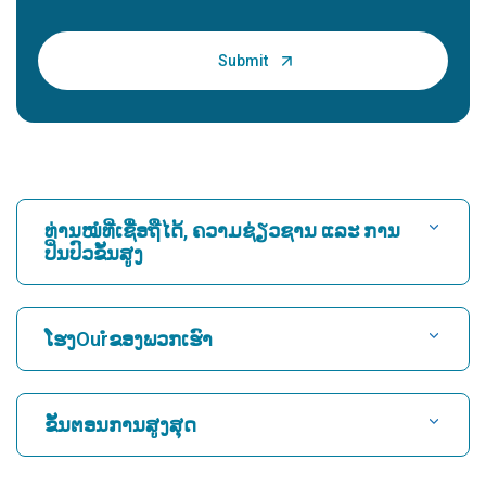
ທ່ານໝໍທີ່ເຊື່ອຖືໄດ້, ຄວາມຊ່ຽວຊານ ແລະ ການ
ປິ່ນປົວຂັ້ນສູງ
ຊອກຫາໂຮງ ໝໍ
ໂຮງOurໍຂອງພວກເຮົາ
ຊອກຫາແພດຫົວໃຈ
ໂຮງໝໍທີ່ດີທີ່ສຸດໃນ Karukutty, Cochin
ຂັ້ນຕອນການສູງສຸດ
ໂຮງໝໍທີ່ດີທີ່ສຸດໃນ Greams Road, Chennai
ຊອກຫາແພດຜູ້ຊ່ຽວຊານດ້ານລະບົບປະສາດ