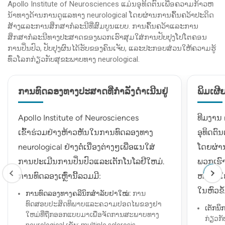
Apollo Institute of Neurosciences ແມ່ນອຸທິດຕົນເພື່ອຄວາມກ້າວຫ
ການກະຕຸ
ສະ​ແດງ​ໃຫ້​ເຫັນ​ກິດ​ຈະ​ກໍາ​ຂອງ​ສະ​ຫມອງ​ແລະ​ສາ​
ນ້າທາງດ້ານການດູແລທາງ neurological ໂດຍຜ່ານການຄົ້ນຄວ້າປະດິດ
ມາດ​ກວດ​ພົບ​ການ​ເລີ່ມ​ຕົ້ນ​ຂອງ​ພະ​ຍາດ​ເຊັ່ນ​:
ສ້າງແລະການສຶກສາກໍລະນີທີ່ສົມບູນແບບ. ການຄົ້ນຄວ້າແລະການ
ປະສາດສ່
Alzhiemer's ໂດຍ​ການ​ກວດ​ສອບ​ການ​
ສຶກສາກໍລະນີທາງປະສາດຂອງພວກເຮົາສຸມໃສ່ການປັບປຸງໂປໂຕຄອນ
ເຈັບປວ
metabolism ໃນ​ສະ​ຫມອງ​ຜິດ​ປົກ​ກະ​ຕິ​.
ການປິ່ນປົວ, ປັບປຸງຜົນໄດ້ຮັບຂອງຄົນເຈັບ, ແລະປະກອບສ່ວນໃຫ້ຄວາມຮູ້
ທົ່ວໂລກກ່ຽວກັບສຸຂະພາບທາງ neurological.
ມີປະໂຫຍດໃນການວິນິດໄສ ແລະຕິດຕາມເນື້ອງອກ
ໃນສະໝອງ, ພະຍາດບ້າໝູ, ແລະຄວາມຜິດປົກກະຕິ
4.
Visu
ທາງລະບົບປະສາດເຊັ່ນ: ພະຍາດ Alzheimer's
VEP ວັ
ການທົດລອງທາງປະສາດທີ່ກຳລັງດຳເນີນຢູ່
ພິມເຜ
ສາມາດຊ່ວຍຈໍາແນກການເກີດ tumor ຈາກ
ການຕອບ
necrosis ລັງສີ
Apollo Institute of Neurosciences
ທີມງານ
ສິ່ງ​ທີ່​ກ
ສິ່ງທີ່ຄາດຫວັງ:
ເຂົ້າຮ່ວມຢ່າງຫ້າວຫັນໃນການທົດລອງທາງ
ອຸທິດຕ
ການທໍ
ຄົນເຈັບອົດອາຫານເປັນເວລາ 6 ຊົ່ວໂມງກ່ອນ
neurological ຢ່າງຕໍ່ເນື່ອງຕ່າງໆເພື່ອແນໃສ່
ໂດຍຜ່າ
ສາຍຕ
ການທົດສອບ. ຈໍານວນຂະຫນາດນ້ອຍຂອງ
ການປະເມີນການປິ່ນປົວແລະເຕັກໂນໂລຢີໃຫມ່.
ພວກເຮົ
ເປັນປ
radioactive tracer ແມ່ນການສັກຢາ
ການທົດລອງເຫຼົ່ານີ້ລວມມີ:
ຫລາຍໃຫ
ຫຼາຍ s
intravenously. ຫຼັງຈາກໄລຍະເວລາລໍຖ້າປະ
ໃນຫົວຂໍ້ເ
ສິ່ງທີ່ຄ
ການທົດລອງທາງຄລີນິກສຳລັບຢາໃໝ່:
ການ
ມານຫນຶ່ງຊົ່ວໂມງ, ຄົນເຈັບນອນຢູ່ເທິງໂຕະທີ່
ທົດສອບປະສິດທິພາບແລະຄວາມປອດໄພຂອງຢາ
ໄຟຟ້າຖືກ
ເຕັກນ
ເຄື່ອນຍ້າຍຜ່ານເຄື່ອງສະແກນ PET-CT.
ໃຫມ່ທີ່ຖືກອອກແບບມາເພື່ອຈັດການສະພາບທາງ
ກ່ຽວກັ
ທີ່ມີກາ
neurological ເຊັ່ນ: multiple sclerosis,