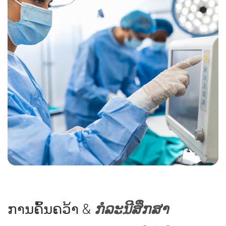
60 ນາທີ. ຂັ້ນຕອນແມ່ນບໍ່ມີສຽງດັງແຕ່ບໍ່
ອ່ານເພີ
ເຈັບປວດ. ຄົນເຈັບບາງຄົນອາດຈະໄດ້ຮັບສີ
ຍ້ອມສີກົງກັນຂ້າມທາງເສັ້ນເລືອດ.
3. ທ່າແ
ອ່ານເພີ່ມເຕີມກ່ຽວກັບ MRI
Evoked
SSEP ວ
3.
PET scan
:
ຕອບສະຫ
Positron Emission Tomography-
peripher
Computed Tomography (PET-CT) ປະສົມ
ສິ່ງ​ທີ່​ກ
ປະສານການຖ່າຍຮູບທີ່ເປັນປະໂຫຍດຈາກການ
ຄວາມສົ
ສະແກນ PET ດ້ວຍການຖ່າຍພາບທາງວິພາກ
ລະບົບ
ຈາກ CT. ເຄື່ອງກວດຈັບ radioactive ຖືກສີດ
ເປັນປ
ເຂົ້າໄປໃນກະແສເລືອດ, ເຊິ່ງໄດ້ຖືກກວດພົບໂດຍ
ຄວາມຜິ
ເຄື່ອງສະແກນ PET ເພື່ອສະແດງກິດຈະກໍາການ
ສິ່ງທີ່ຄ
ເຜົາຜະຫລານອາຫານໃນສະຫມອງ.
ການຄົ້ນຄວ້າ &
ກໍ​ລະ​ນີ​ສຶກ​ສາ
electr
ສິ່ງ​ທີ່​ການ​ທົດ​ສອບ​ນີ້​ສະ​ແດງ​ໃຫ້​ເຫັນ​:
ໃນຫນັງ