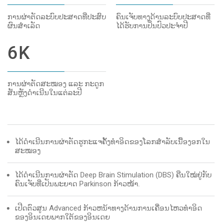
ການຜ່າຕັດລະບົບປະສາດທີ່ປະສົບ
ຄົນເຈັບທາງດ້ານລະບົບປະສາດທີ່
ຜົນສຳເລັດ
ໄດ້ຮັບການປິ່ນປົວປະຈຳປີ
6
K
ການຜ່າຕັດສະໝອງ ແລະ ກະດູກ
ສັນຫຼັງດຳເນີນໃນແຕ່ລະປີ
ໄດ້ດໍາເນີນການຜ່າຕັດຮູກະແຈຄັ້ງທຳອິດຂອງໂລກສຳລັບເນື້ອງອກໃນ
ສະໝອງ
ໄດ້​ດຳ​ເນີນ​ການ​ຜ່າ​ຕັດ Deep Brain Stimulation (DBS) ຄືນ​ໃໝ່​ຢູ່​ກັບ​
ຄົນ​ເຈັບ​ທີ່​ເປັນ​ພະ​ຍາດ Parkinson ກ້າວ​ໜ້າ.
ເປີດຕົວສູນ Advanced ກ້າວຫນ້າທາງດ້ານການເຄື່ອນໄຫວທໍາອິດ
ຂອງອິນເດຍພາກໃຕ້ຂອງອິນເດຍ