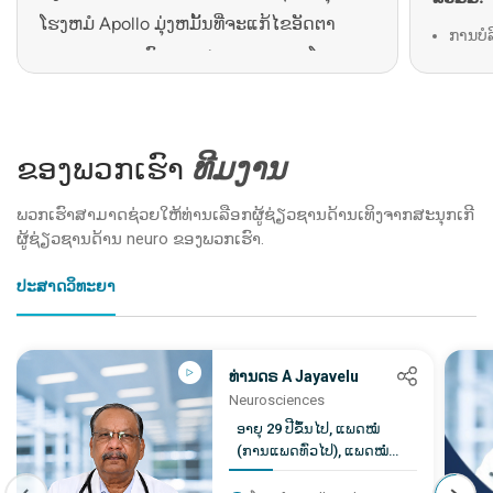
ໂຮງຫມໍ Apollo ມຸ່ງຫມັ້ນທີ່ຈະແກ້ໄຂອັດຕາ
ການບໍລ
ການຂະຫຍາຍຕົວຂອງສະພາບ neuro ໂດຍ
ລະບົບ 
ການສະຫນອງການດູແລທີ່ສົມບູນແບບແລະ
ຫນ່ວຍບ
ສາມາດເຂົ້າເຖິງໄດ້.
ສະລັບສ
ສິ່ງທີ່ກໍານົດຄວາມຊໍານານຂອງພວກເຮົາແຍກ
ຂອງ​ພວກ​ເຮົາ
ທີມງານ
ອຸ​ປະ​ກ
ຕ່າງຫາກ:
ຮູບ​ພາບ
ພວກເຮົາສາມາດຊ່ວຍໃຫ້ທ່ານເລືອກຜູ້ຊ່ຽວຊານດ້ານເທິງຈາກສະນຸກເກີ
ນໍາ​ທາງ
ການດູແລທາງ neurological ທີ່ສົມບູນແບບພາຍໃຕ້
ຜູ້ຊ່ຽວຊານດ້ານ neuro ຂອງພວກເຮົາ.
ຫນຶ່ງມຸງ
ອະນຸສັນຍາການປິ່ນປົວໂດຍອີງໃສ່ຫຼັກຖານ
ປະສາດວິທະຍາ
ວິທີການຫຼາຍວິໄນໃນການດູແລຄົນເຈັບ
ນະວັດຕະກໍາເຕັກໂນໂລຊີຫລ້າສຸດ
ທ່ານດຣ A Jayavelu
ການກວດສອບຄຸນນະພາບປົກກະຕິແລະການ
Neurosciences
ຕິດຕາມຜົນໄດ້ຮັບທາງດ້ານຄລີນິກ
ອາຍຸ 29 ປີຂຶ້ນໄປ, ແພດໝໍ
(ການແພດທົ່ວໄປ), ແພດໝໍ
(ພະຍາດປະສາດ)