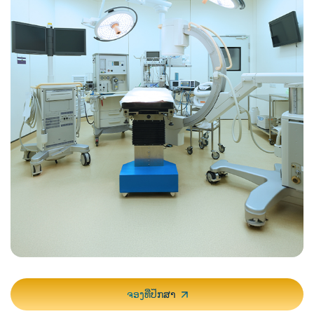
ເຕັກນິກທີ່ບໍ່ບຸກລຸກນີ້ວາງແຜນການເຄື່ອນໄຫວຂອງສະຫມອງໂດຍການ
ສາມາດຊ່ວຍ localize foci ຊັກໃນພະຍາດບ້າຫມູ
ກວດສອບການປ່ຽນແປງຂອງການໄຫຼຂອງເລືອດ, ສໍາຄັນຕໍ່ການວາງແຜນ
ສິ່ງທີ່ຄາດຫວັງ:
ກ່ອນການຜ່າຕັດແລະຄວາມເຂົ້າໃຈກ່ຽວກັບການເຮັດວຽກຂອງສະຫ
ມອງ.
ຈໍານວນຂະຫນາດນ້ອຍຂອງ radioactive
ສໍາຄັນສໍາລັບການວາງແຜນກ່ອນການຜ່າຕັດເພື່ອຮັກສາຫນ້າທີ່ສະຫ
tracer ແມ່ນການສັກຢາ intravenously.
ມອງທີ່ສໍາຄັນ
ຫຼັງຈາກໄລຍະເວລາລໍຖ້າ, ຄົນເຈັບນອນຢູ່ໃນ
ຊ່ວຍໃນການເຂົ້າໃຈການເຮັດວຽກຂອງສະຫມອງແລະ
neuroplasticity
ຂະນະທີ່ກ້ອງຖ່າຍຮູບ SPECT ໝູນອ້ອມຫົວ, ຈັບ
ເປັນປະໂຫຍດໃນການຄົ້ນຄວ້າສໍາລັບການສຶກສາເຄືອຂ່າຍສະຫ
ພາບ. ຂັ້ນຕອນໃຊ້ເວລາປະມານ 30-60 ນາທີ.
ມອງແລະຂະບວນການມັນສະຫມອງ
ຊ່ວຍໃນການວາງແຜນການປິ່ນປົວສໍາລັບເງື່ອນໄຂເຊັ່ນ: ພະຍາດບ້າ
ອ່ານເພີ່ມເຕີມກ່ຽວກັບ SPECT
ຫມູແລະເນື້ອງອກໃນສະຫມອງ
ອ່ານ​ເພິ່ມ​ເຕິມ
4. ລະບົບການຖ່າຍຮູບ O-Arm
ລະບົບການຖ່າຍຮູບແບບ intraoperative ນີ້ສະຫນອງຮູບພາບ 3D ທີ່ມີ
ຄຸນນະພາບສູງຂອງກະດູກສັນຫຼັງໃນລະຫວ່າງການຜ່າຕັດ, ປັບປຸງຄວາມ
ແມ່ນຍໍາໃນການຜ່າຕັດແລະຄວາມປອດໄພ.
ໃຫ້ຮູບພາບ 3D ທີ່ມີຄຸນນະພາບສູງໃນລະຫວ່າງການຜ່າຕັດ
ປັບປຸງຄວາມແມ່ນຍໍາຂອງການຜ່າຕັດແລະຄວາມປອດໄພ
ຈອງທີ່ປຶກສາ
ຫຼຸດຜ່ອນຄວາມຕ້ອງການສໍາລັບການຖ່າຍຮູບຫຼັງການຜ່າຕັດ