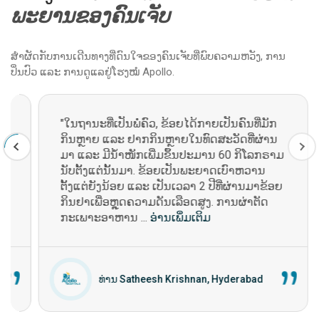
ພະຍານຂອງຄົນເຈັບ
ສຳຜັດກັບການເດີນທາງທີ່ດົນໃຈຂອງຄົນເຈັບທີ່ພົບຄວາມຫວັງ, ການ
ປິ່ນປົວ ແລະ ການດູແລຢູ່ໂຮງໝໍ Apollo.
"ໃນຖານະທີ່ເປັນພໍ່ຄົວ, ຂ້ອຍໄດ້ກາຍເປັນຄົນທີ່ມັກ
ດ
ກິນຫຼາຍ ແລະ ຢາກກິນຫຼາຍໃນທົດສະວັດທີ່ຜ່ານ
ນ
ມາ ແລະ ມີນ້ຳໜັກເພີ່ມຂຶ້ນປະມານ 60 ກິໂລກຣາມ
ສບ
ນັບຕັ້ງແຕ່ນັ້ນມາ. ຂ້ອຍເປັນພະຍາດເບົາຫວານ
ຕັ້ງແຕ່ຍັງນ້ອຍ ແລະ ເປັນເວລາ 2 ປີທີ່ຜ່ານມາຂ້ອຍ
ິມ
ກິນຢາເພື່ອຫຼຸດຄວາມດັນເລືອດສູງ. ການຜ່າຕັດ
ກະເພາະອາຫານ ...
ອ່ານ​ເພິ່ມ​ເຕິມ
ທ່ານ Satheesh Krishnan, Hyderabad