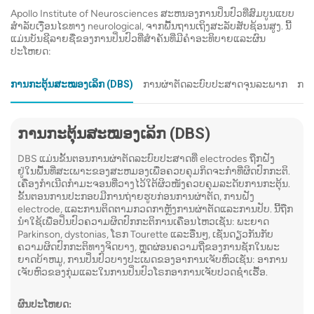
ທົດສອບປ
ຄົນເຈັບນອນຢູ່ເທິງໂຕະທີ່ເຄື່ອນຍ້າຍຜ່ານເຄື່ອງທີ່
Apollo Institute of Neurosciences ສະຫນອງການປິ່ນປົວທີ່ສົມບູນແບບ
ສໍາລັບເງື່ອນໄຂທາງ neurological, ຈາກພື້ນຖານເຖິງສະລັບສັບຊ້ອນສູງ. ນີ້
ການຕິດ
ມີຮູບ donut. ຂັ້ນຕອນແມ່ນບໍ່ເຈັບປວດແລະ
ແມ່ນບັນຊີລາຍຊື່ຂອງການປິ່ນປົວທີ່ສໍາຄັນທີ່ມີຄໍາອະທິບາຍແລະຜົນ
electro
ປະໂຫຍດ:
ປົກກະຕິໃຊ້ເວລາ 10-30 ນາທີ. ສີຍ້ອມສີ
ບັນທຶກວິ
ກົງກັນຂ້າມອາດຈະຖືກສີດເຂົ້າທາງເສັ້ນເລືອດ
ການກະຕຸ້ນສະໝອງເລິກ (DBS)
ການຜ່າຕັດລະບົບປະສາດຈຸນລະພາກ
ການ
ເພື່ອເພີ່ມປະສິດທິພາບການເບິ່ງເຫັນຂອງເສັ້ນ
ເລືອດ.
ອ່ານເພີ
ການກະຕຸ້ນສະໝອງເລິກ (DBS)
ອ່ານເພີ່ມເຕີມກ່ຽວກັບ CT Scan
DBS ແມ່ນຂັ້ນຕອນການຜ່າຕັດລະບົບປະສາດທີ່ electrodes ຖືກຝັງ
2.
ຢູ່ໃນພື້ນທີ່ສະເພາະຂອງສະຫມອງເພື່ອຄວບຄຸມກິດຈະກໍາທີ່ຜິດປົກກະຕິ.
ເຄື່ອງກຳເນີດກຳມະຈອນທີ່ວາງໄວ້ໃຕ້ຜິວໜັງຄວບຄຸມລະດັບການກະຕຸ້ນ.
2.
MRI
:
Electr
ຂັ້ນ​ຕອນ​ການ​ປະ​ກອບ​ມີ​ການ​ຖ່າຍ​ຮູບ​ກ່ອນ​ການ​ຜ່າ​ຕັດ​, ການ​ຝັງ
ການນໍາ
electrode​, ແລະ​ການ​ຕິດ​ຕາມ​ກວດ​ກາ​ຫຼັງ​ການ​ຜ່າ​ຕັດ​ແລະ​ການ​ປັບ​. ນີ້ຖືກ
ການຖ່າຍຮູບດ້ວຍສຽງສະທ້ອນແມ່ເຫຼັກ (MRI)
ນໍາໃຊ້ເພື່ອປິ່ນປົວຄວາມຜິດປົກກະຕິການເຄື່ອນໄຫວເຊັ່ນ: ພະຍາດ
:
ໃຊ້ແມ່ເຫຼັກທີ່ມີປະສິດທິພາບແລະຄື້ນວິທະຍຸເພື່ອ
Parkinson, dystonias, ໂຣກ Tourette ແລະອື່ນໆ, ເຊັ່ນດຽວກັນກັບ
ຄວາມຜິດປົກກະຕິທາງຈິດບາງ, ຫຼຸດຜ່ອນຄວາມຖີ່ຂອງການຊັກໃນພະ
ການທົດສ
ສ້າງຮູບພາບລາຍລະອຽດຂອງສະຫມອງແລະ
ຍາດບ້າຫມູ, ການປິ່ນປົວບາງປະເພດຂອງອາການເຈັບຫົວເຊັ່ນ: ອາການ
ຂອງກ້າມ
ເສັ້ນປະສາດກະດູກສັນຫຼັງ. ເຕັກນິກ MRI ຕ່າງໆ
ເຈັບຫົວຂອງກຸ່ມແລະໃນການປິ່ນປົວໂຣກອາການເຈັບປວດຊໍາເຮື້ອ.
ວິນິດໄ
ໃຫ້ຂໍ້ມູນປະເພດຕ່າງໆ.
ຜົນປະໂຫຍດ:
ຕ່າງໆ.