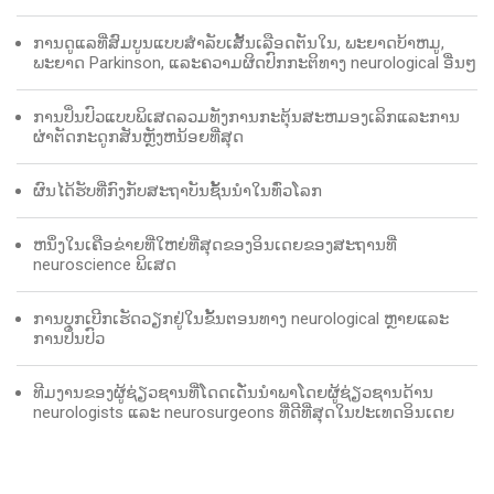
ການດູແລທີ່ສົມບູນແບບສໍາລັບເສັ້ນເລືອດຕັນໃນ, ພະຍາດບ້າຫມູ,
ພະຍາດ Parkinson, ແລະຄວາມຜິດປົກກະຕິທາງ neurological ອື່ນໆ
ການປິ່ນປົວແບບພິເສດລວມທັງການກະຕຸ້ນສະຫມອງເລິກແລະການ
ຜ່າຕັດກະດູກສັນຫຼັງຫນ້ອຍທີ່ສຸດ
ຜົນໄດ້ຮັບທີ່ກົງກັບສະຖາບັນຊັ້ນນໍາໃນທົ່ວໂລກ
ຫນຶ່ງໃນເຄືອຂ່າຍທີ່ໃຫຍ່ທີ່ສຸດຂອງອິນເດຍຂອງສະຖານທີ່
neuroscience ພິເສດ
ການບຸກເບີກເຮັດວຽກຢູ່ໃນຂັ້ນຕອນທາງ neurological ຫຼາຍແລະ
ການປິ່ນປົວ
ທີມງານຂອງຜູ້ຊ່ຽວຊານທີ່ໂດດເດັ່ນນໍາພາໂດຍຜູ້ຊ່ຽວຊານດ້ານ
neurologists ແລະ neurosurgeons ທີ່ດີທີ່ສຸດໃນປະເທດອິນເດຍ