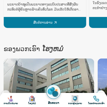
ພະຍາດບ້າໝູເປັນພະຍາດທາງລະບົບປະສາດທີ່ສົ່ງຜົນ
ຂະຫຍາຍຜົ
ກະທົບຕໍ່ຜູ້ຄົນຫຼາຍລ້ານຄົນທົ່ວໂລກ. ມັນເຮັດໃຫ້ເກີດອາ
ຄວາມກ້າວ
ການຊັກຊ້ຳແລ້ວຊ້ຳອີກ, ເຊິ່ງເປັນການລົບກວນທາງໄຟຟ້າ
ຍຸກໃໝ່, ໂ
ຢ່າງກະທັນຫັນໃນສະໝອງ. ສິ່ງເຫຼົ່ານີ້ອາດຈະຍືດເຍື້ອຢູ່
ໃຫ້ແກ່ແພ
ສືບຕໍ່ການອ່ານ
ບ່ອນໃດກໍໄດ້ຕັ້ງແຕ່ສອງສາມວິນາທີຫາຫຼາຍນາທີ ແລະ
ໜ້ອຍທີ່ສ
ອາດຈະມີລະດັບປານກາງ ຫຼື ຮຸນແຮງ. ພະຍາດບ້າໝູ
ເຮັດໃຫ້ເກ
ອາດຈະເກີດຂຶ້ນກັບທຸກຄົນໃນທຸກໄວ. ເຖິງຢ່າງໃດກໍ່ຕາມ,
ຫຼຸດຜ່ອນກ
ມັນມັກຈະມີຜົນກະທົບຕໍ່ຜູ້ສູງອາຍຸ ແລະ ເດັກນ້ອຍຫຼາຍ.
ຕ່າງໆເຊັ່
ດ້ວຍຄວາມກ້າວໜ້າຂອງວິທະຍາສາດທາງການແພດ,
ແລະ ການຜ່
ຂອງ​ພວກ​ເຮົາ
ໂຮງຫມໍ
ພະຍາດດັ່ງກ່າວມີຄວາມເຂົ້າໃຈ ແລະ ການຄຸ້ມຄອງທີ່ດີ
ແພດຜ່າຕັ
ຂຶ້ນ. ໃນປັດຈຸບັນ, ດ້ວຍການປິ່ນປົວທີ່ເໝາະສົມ, ບຸກຄົນທີ່
ຕັດຂະໜາດນ
ເປັນພະຍາດນີ້ຫຼາຍຄົນສາມາດດຳລົງຊີວິດໄດ້ຕາມ
ອ້ອມຂ້າງ. 
ປົກກະຕິ. ຄວາມເຂົ້າໃຈກ່ຽວກັບພະຍາດບ້າຫມູ: ສາເຫດ
ຄວາມສ່ຽງ
ຂອງພະຍາດທາງປະສາດນີ້ແມ່ນຫຍັງ? ພະຍາດບ້າໝູ,
ຕັດແບບເປີ
ຄວາມຜິດປົກກະຕິທາງລະບົບປະສາດ, ເກີດຈາກກິດຈະກຳ
ການເຊື່ອມ
ທາງໄຟຟ້າຜິດປົກກະຕິໃນສະໝອງ. ໃນສະໝອງປົກກະຕິ,
ປະສາດໄດ້
ສັນຍານໄຟຟ້າໄຫຼວຽນໄດ້ຢ່າງລຽບງ່າຍ ແລະ ຈັດລຽງຕົວ
ຕັດໃນໜ້າ
ມັນເອງໃນລັກສະນະທີ່ຄວບຄຸມໜ້າທີ່ ແລະ ການຕອບ
ຄວາມແນ່ນອ
ສະໜອງຂອງຮ່າງກາຍຂອງພວກເຮົາ. ຢ່າງໃດກໍຕາມ, ໃນ
ຊ່ວຍຫຼຸດຜ
ຮູບພາບ
ຮູບພາບ
ຮູບພາບ
ຮູບພາບ
ຄົນທີ່ເປັນພະຍາດບ້າໝູ, ລະບົບນີ້ຈະຖືກລົບກວນ ແລະ
ໄວຂຶ້ນສຳລ
ສົນທະນາ
ການນັດຫມາຍ
ໂຮງຫມໍ
ກວດສຸຂະພາບ
ໂທຣຫາພວກເຮົາ
ເຮັດໃຫ້ເກີດການລະເບີດຂອງກິດຈະກຳທາງໄຟຟ້າ ຫຼື
ຕັດລະບົບ