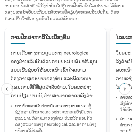
ຈາກການປຶກສາຫາລືຄັ້ງທໍາອິດໄປສູ່ການຟື້ນຕົວໃນໄລຍະຍາວ. ວິທີການ
ຂອງພວກເຮົາຮັບປະກັນປະສົບການທີ່ລຽບງ່າຍແລະຮັບປະກັນ, ດ້ວຍ
ຄວາມສົນໃຈສ່ວນບຸກຄົນໃນແຕ່ລະຂັ້ນຕອນ.
ການປຶກສາຫາລືໃນເບື້ອງຕົ້ນ
ໄລຍະກາ
ການເດີນທາງການດູແລທາງ neurological
ໃນລະຫວ່
ຂອງທ່ານເລີ່ມຕົ້ນດ້ວຍການປະເມີນຜົນທີ່ສົມບູນ
ລັງດໍາເ
ແບບເພື່ອຊ່ວຍໃຫ້ພວກເຮົາເຂົ້າໃຈຄວາມ
ພວກເຮົາຢ
ຕ້ອງການສຸຂະພາບຂອງທ່ານແລະພັດທະນາ
ການແຈ້
ແຜນການທີ່ດີທີ່ສຸດສໍາລັບທ່ານ. ໃນລະຫວ່າງ
ໄລຍະນີ້
ການຢ້ຽມຢາມນີ້, ທ່ານສາມາດຄາດຫວັງວ່າ:
ລາຍລະ
ສິ່ງທີ
ການທົບທວນຄືນປະຫວັດສາດທາງການແພດ:
ຜູ້
ໃຫ້ເຈົ້
ຊ່ຽວຊານດ້ານ neurologist ຈະກວດເບິ່ງບັນຫາ
ສຸຂະພາບທີ່ຜ່ານມາຂອງທ່ານ, ປະຫວັດຄອບຄົວ
ຄຳແນ
ຂອງສະພາບທາງ neurological, ແລະອາການຕ່າງ
ທ່ານຈະ
ໆທີ່ທ່ານໄດ້ປະສົບ.
ກຽມພ້