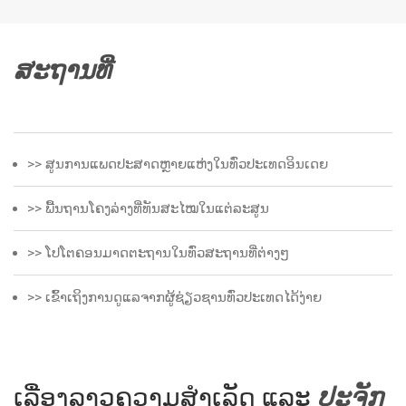
ສະຖານທີ່
>> ສູນການແພດປະສາດຫຼາຍແຫ່ງໃນທົ່ວປະເທດອິນເດຍ
>> ພື້ນຖານໂຄງລ່າງທີ່ທັນສະໄໝໃນແຕ່ລະສູນ
>> ໂປໂຕຄອນມາດຕະຖານໃນທົ່ວສະຖານທີ່ຕ່າງໆ
>> ເຂົ້າເຖິງການດູແລຈາກຜູ້ຊ່ຽວຊານທົ່ວປະເທດໄດ້ງ່າຍ
ເລື່ອງລາວຄວາມສຳເລັດ ແລະ
ປະຈັກ