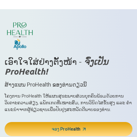
ເປີດໃຊ້ການນໍາທາງແບບສົດໆໃນລະຫວ່າງຂັ້ນຕອນການກະດູກ
ສັນຫຼັງທີ່ຊັບຊ້ອນ
ເອົາໃຈໃສ່ຢ່າງຕັ້ງໜ້າ -
ຈົ່ງເປັນ
ProHealth!
ສ້າງແຜນ ProHealth ຂອງທ່ານດຽວນີ້
ໂຄງການ ProHealth ໃຫ້ແຜນສຸຂະພາບສ່ວນບຸກຄົນພ້ອມດ້ວຍການ
ວິເຄາະຄວາມສ່ຽງ, ແພັກເກດທີ່ເໝາະສົມ, ການວິນິດໄສຂັ້ນສູງ ແລະ ຄຳ
ແນະນຳຈາກຜູ້ຊ່ຽວຊານເພື່ອປັບປຸງສະຫວັດດີພາບຂອງທ່ານ.
ຈອງ ProHealth