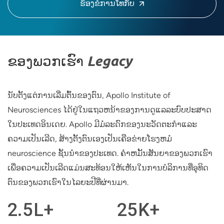
ຮ້ອງຂໍການໂທກັບ
ຂອງ​ພວກ​ເຮົາ
Legacy
ນັບຕັ້ງແຕ່ການເລີ່ມຕົ້ນຂອງຕົນ, Apollo Institute of
Neurosciences ໄດ້ຢູ່ໃນແຖວຫນ້າຂອງການດູແລລະບົບປະສາດ
ໃນປະເທດອິນເດຍ. Apollo ມີມໍລະດົກຂອງນະວັດຕະກໍາແລະ
ຄວາມເປັນເລີດ, ສ້າງຕັ້ງຕົນເອງເປັນເຄືອຂ່າຍໂຮງຫມໍ
neuroscience ຊັ້ນນໍາຂອງປະເທດ. ຄໍາຫມັ້ນສັນຍາຂອງພວກເຮົາ
ເພື່ອຄວາມເປັນເລີດແມ່ນສະທ້ອນໃຫ້ເຫັນໃນການບໍລິການທີ່ອຸທິດ
ຕົນຂອງພວກເຮົາໃນໄລຍະປີທີ່ຜ່ານມາ.
2.5
L+
25
K+