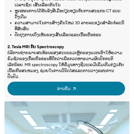
inserted ຜ່ານ incision ຂະຫນາດນ້ອຍ,
ເປັນ
ເວລາເຊັ່ນ: ເສັ້ນເລືອດຕັນໃນ
vasosp
ປົກກະຕິແລ້ວຢູ່ໃນ groin. ສີຍ້ອມສີກົງກັນຂ້າມ
ຫຼຸດຜ່ອນການໄດ້ຮັບລັງສີເມື່ອປຽບທຽບກັບການສະແກນ CT ແບບ
ischem
ດັ້ງເດີມ
ຖືກສີດ, ແລະຮູບພາບ X-ray ແມ່ນຖ່າຍ. ຂັ້ນ
ຄວາມ​ສາ​ມາດ​ໃນ​ການ​ສ້າງ​ຄືນ​ໃຫມ່ 3D ລາຍ​ລະ​ອຽດ​ສໍາ​ລັບ​ກໍ​ລະ​ນີ​
ສິ່ງທີ່ຄ
ຕອນປົກກະຕິໃຊ້ເວລາ 1-3 ຊົ່ວໂມງ.
ທີ່​ສັບ​ສົນ​
ການສືບ
ປັບປຸງການເບິ່ງເຫັນຂອງເສັ້ນເລືອດແລະເນື້ອເຍື່ອອ່ອນ
ອ່ານເພີ່ມເຕີມກ່ຽວກັບ Cerebral Angiography
ຫນັງຢູ່ຈ
2. Tesla MRI ກັບ Spectroscopy
ເຈັບປວດ
ບໍລິການຖ່າຍພາບສະທ້ອນແສງສະນະແມ່ເຫຼັກຂອງພວກເຮົາໃຫ້ຄວາມ
5.
SPECT
:
ຄົມຊັດຂອງເນື້ອເຍື່ອອ່ອນທີ່ດີກວ່າເພື່ອກວດຫາຄວາມຜິດປົກກະຕິ
ອ່ານເພີ
ເລັກນ້ອຍ. MR spectroscopy ໃຫ້ຂໍ້ມູນທາງຊີວະເຄມີເພີ່ມເຕີມກ່ຽວກັບ
ການຖ່າຍພາບຖ່າຍ Tomography Computed
ເນື້ອເຍື່ອສະຫມອງ, ຊ່ວຍໃນການວິນິດໄສແລະການວາງແຜນການ
ປິ່ນປົວ.
Emission (SPECT) ຮູບດຽວໃຊ້ເຄື່ອງຕິດຕາມ
ອັດຕາສ່ວນສັນຍານຕໍ່ສຽງລົບກວນທີ່ສູງຂຶ້ນເພື່ອໃຫ້ຮູບພາບທີ່
ລັງສີ ແລະກ້ອງພິເສດເພື່ອສ້າງຮູບພາບ 3 ມິຕິທີ່
ອ່ານ​ຕື່ມ
ຊັດເຈນ, ລະອຽດກວ່າ
ສະແດງການໄຫຼຂອງເລືອດໃນສະໝອງ.
ເວລາສະແກນໄວຂຶ້ນ, ຫຼຸດຜ່ອນຄວາມບໍ່ສະບາຍຂອງຄົນເຈັບ
MR spectroscopy ສໍາລັບການວິເຄາະທາງຊີວະເຄມີທີ່ບໍ່ແມ່ນການ
ສິ່ງ​ທີ່​ການ​ທົດ​ສອບ​ນີ້​ສະ​ແດງ​ໃຫ້​ເຫັນ​:
ຮຸກຮານຂອງເນື້ອເຍື່ອສະຫມອງ
Cerebral [ສະ​ຫມອງ​] ຮູບ​ແບບ​ການ​ໄຫຼ​ຂອງ​ເລືອດ​
ການແຜ່ກະຈາຍແບບພິເສດແລະການຖ່າຍຮູບ perfusion ສໍາລັບ
ໂຄງສ້າງສະຫມອງລະອຽດແລະການປະເມີນການເຮັດວຽກ
ເປັນປະໂຫຍດໃນການປະເມີນເສັ້ນເລືອດຕັນໃນ, ບ້າ
ຫມູ, ແລະ dementia
3. MRI ທີ່ໃຊ້ໄດ້ (fMRI)