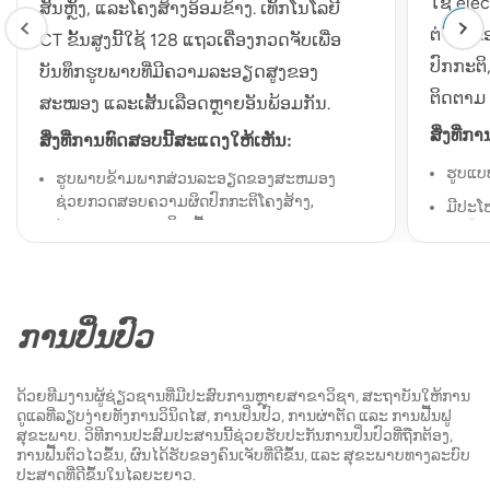
ໃຊ້ ele
ສັນຫຼັງ, ແລະໂຄງສ້າງອ້ອມຂ້າງ. ເທັກໂນໂລຍີ
ຕ່າງໆຂອ
CT ຂັ້ນສູງນີ້ໃຊ້ 128 ແຖວເຄື່ອງກວດຈັບເພື່ອ
ປົກກະຕິ
ບັນທຶກຮູບພາບທີ່ມີຄວາມລະອຽດສູງຂອງ
ຕິດຕາມ 
ສະໝອງ ແລະເສັ້ນເລືອດຫຼາຍອັນພ້ອມກັນ.
ສິ່ງ​ທີ່​ກ
ສິ່ງ​ທີ່​ການ​ທົດ​ສອບ​ນີ້​ສະ​ແດງ​ໃຫ້​ເຫັນ​:
ຮູບແບ
ຮູບ​ພາບ​ຂ້າມ​ພາກ​ສ່ວນ​ລະ​ອຽດ​ຂອງ​ສະ​ຫມອງ​
ຊ່ວຍ​ກວດ​ສອບ​ຄວາມ​ຜິດ​ປົກ​ກະ​ຕິ​ໂຄງ​ສ້າງ​,
ມີປະໂ
tumors ແລະ​ການ​ຕິດ​ເຊື້ອ​.
ຜິດປົ
encep
ຄວາມຜິດປົກກະຕິຂອງເສັ້ນເລືອດ, ລວມທັງເສັ້ນ
ເລືອດຕັນໃນ [bulges ຜິດປົກກະຕິໃນເສັ້ນເລືອດ]
ສາມາດ
ແລະ arteriovenous malformations
ຄົນເຈ
ການປິ່ນປົວ
ການກວດຫາເສັ້ນເລືອດຕັນໃນແບບສ້ວຍແຫຼມ ແລະ
ສິ່ງທີ່ຄ
ເພື່ອແຍກຄວາມແຕກຕ່າງລະຫວ່າງເສັ້ນເລືອດຕັນໃນ
ສໍາລັບ 
ischemic ແລະ hemorrhagic
ດ້ວຍທີມງານຜູ້ຊ່ຽວຊານທີ່ມີປະສົບການຫຼາຍສາຂາວິຊາ, ສະຖາບັນໃຫ້ການ
ໃສ່ຫນັງ
ດູແລທີ່ລຽບງ່າຍທັງການວິນິດໄສ, ການປິ່ນປົວ, ການຜ່າຕັດ ແລະ ການຟື້ນຟູ
ການບາດເຈັບຂອງສະຫມອງເຊັ່ນ: ກະໂຫຼກກະດູກ
ສຸຂະພາບ. ວິທີການປະສົມປະສານນີ້ຊ່ວຍຮັບປະກັນການປິ່ນປົວທີ່ຖືກຕ້ອງ,
ຫັກ, ສະຫມອງບວມ, ເລືອດອອກແລະອື່ນໆ
ຖືກຮ້ອງ
ການຟື້ນຕົວໄວຂຶ້ນ, ຜົນໄດ້ຮັບຂອງຄົນເຈັບທີ່ດີຂຶ້ນ, ແລະ ສຸຂະພາບທາງລະບົບ
ເປີດ / ປ
ປະສາດທີ່ດີຂຶ້ນໃນໄລຍະຍາວ.
ສິ່ງທີ່ຄາດຫວັງ: