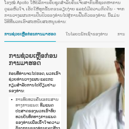
ບໍລິສັ
ໂຮງໝໍ Apollo ໃຫ້ບໍລິການຄົບຊຸດສຳລັບຄົນເຈັບສາກົນທີ່ຊອກຫາການ
ຈະກວມເອົາການປິ່ນປົວທາງປະສາດທີ່
ດູແລຫົວໃຈ, ເຮັດໃຫ້ທຸກຂັ້ນຕອນລຽບງ່າຍ ແລະບໍ່ມີຄວາມກົດດັນ - ຈາກ
ເບິ່ງກາ
ການວາງແຜນການປິ່ນປົວຂອງທ່ານໄປສູ່ການຟື້ນຕົວຂອງທ່ານ. ນີ້ແມ່ນ
ກວ້າງຂວາງ, ເຊັ່ນ:
ວິທີທີ່ພວກເຮົາສະຫນັບສະຫນູນທ່ານ:
ການຜ່າຕັດສະຫມອງແລະກະດູກສັນຫຼັງ
ການຊ່ວຍເຫຼືອກ່ອນການມາຮອດ
ໃນໄລຍະພັກເຊົາຂອງທ່ານ
ການດູແ
ການຄຸ້ມຄອງແລະການຟື້ນຟູເສັ້ນເລືອດຕັນໃນ
ການກະຕຸ້ນສະໝອງເລິກ (DBS)
ການປິ່ນປົວພະຍາດບ້າຫມູ
ການຊ່ວຍເຫຼືອກ່ອນ
ການ​ທົດ​ສອບ​ວິ​ນິດ​ໄສ​ແລະ​ການ​ປະ​ເມີນ​ຜົນ​
ການມາຮອດ
ບໍລິການຊ່ວຍເຫຼືອ:
ທີມງານປະກັນໄພຂອງພວກ
ກ່ອນທີ່ທ່ານຈະໄປຮອດ, ພວກເຮົາ
ຊ່ວຍທ່ານວາງແຜນ ແລະກະ
ເຮົາທີ່ອຸທິດຕົນຢູ່ທີ່ນີ້ເພື່ອນໍາພາທ່ານຜ່ານຂັ້ນ
ກຽມສໍາລັບການໄປຢ້ຽມຢາມ
ຕອນການປະກັນໄພ, ຕັ້ງແຕ່ການອະນຸມັດກ່ອນ
ຂອງທ່ານ:
ການອອກໃບອະນຸຍາດ, ຮັບປະກັນປະສົບການທີ່
ການທົບທວນຄືນເອກະສານ
ລຽບງ່າຍ.
ທາງການແພດ:
ທີມແພດ
ປະສາດຂອງພວກເຮົາທົບ
ທວນບັນທຶກທາງການແພດ
ຂອງທ່ານເພື່ອເຂົ້າໃຈຄວາມ
ຕ້ອງການຂອງທ່ານແລະສ້າງ