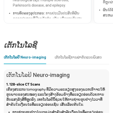
ຂະບວນການທັງຫມົດໃຊ້ເວລາ 2-3 ຊົ່ວໂມງ.
ທີ່ຫຼຸ
Parkinson's disease, and epilepsy.
ເຈັບປວ
ຜົນໄດ
ອ່ານເພີ່ມເຕີມກ່ຽວກັບ PET-CT
ການທົດລອງອຸປະກອນ:
ການປະເມີນປະສິດທິຜົນ
ອ່ານເພີ
ສະຫມ
ຂອງອຸປະກອນທີ່ມີນະວັດກໍາ, ເຊັ່ນ: ເຄື່ອງກະຕຸ້ນສະ
ອັດຕາ
ຫມອງເລິກແລະລະບົບ neuromodulation ກ້າວຫ
ຂອງຄົນ
4.
angiography ສະ​ໝອງ
:
ນ້າ, ໃນການປັບປຸງຜົນໄດ້ຮັບຂອງຄົນເຈັບ.
5.
Tran
ການ​ຄຸ້
ຂັ້ນຕອນການຮຸກຮານໜ້ອຍທີ່ສຸດນີ້ໃຫ້ຮູບພາບ
ການ​ສຶກ​ສາ Neurorehabilitation​:
ການຄົ້ນຄວ້າ
ສຸມໃສ່
TCD ໃຊ້
ຜົນກະທົບຂອງເຕັກນິກການຟື້ນຟູໃຫມ່ກ່ຽວກັບການ
ລະອຽດຂອງເສັ້ນເລືອດໃນສະໝອງໂດຍການ
ເຕັກໂນໂລຊີ
ເງື່ອ
ຂອງການ
ຟື້ນຕົວຈາກເສັ້ນເລືອດຕັນໃນ, ການບາດເຈັບຂອງສະ
ຜິດປົກ
ສີດສີຍ້ອມສີກົງກັນຂ້າມ ແລະໃຊ້ເທັກໂນໂລຍີ X-
ຫມອງ, ແລະການບາດເຈັບຂອງກະດູກສັນຫຼັງ.
ຫມອງ.
ເຕັກໂນໂລຍີ Neuro-imaging
ເຕັກໂນໂລຊີການຜ່າຕັດແບບພິເສດ
ເ
ray.
ສິ່ງພິມເ
ການທົດລອງເຫຼົ່ານີ້ບໍ່ພຽງແຕ່ປະກອບສ່ວນເຂົ້າ
ສິ່ງ​ທີ່​ກ
ມາດຕະຖ
ສິ່ງ​ທີ່​ການ​ທົດ​ສອບ​ນີ້​ສະ​ແດງ​ໃຫ້​ເຫັນ​:
ໃນການຄົ້ນຄວ້າທົ່ວໂລກ, ແຕ່ຍັງໃຫ້ຄົນເຈັບຂອງ
ຄວາມໄ
ເຕັກໂນໂລຍີ Neuro-imaging
ຮູບພາບລາຍລະອຽດຂອງເສັ້ນເລືອດໃນສະຫມອງ
ພວກເຮົາເຂົ້າເຖິງການປິ່ນປົວແບບຕັດຕໍ່.
ແດງ in
ແລະສາມາດຊ່ວຍກວດຫາເສັ້ນເລືອດແດງ [bulges]
ໃຊ້ເພ
1. 128-slice CT Scans
arteriovenous malformations, ແລະ stenosis
ມອງ.
ເຄື່ອງສະແກນ tomography ທີ່ມີຄວາມລະອຽດສູງຂອງພວກເຮົາຈະໃຫ້
[ແຄບ].
ຮູບພາບຂອງສະໝອງ ແລະໂຄງສ້າງອ້ອມຂ້າງທີ່ລະອຽດອ່ອນດ້ວຍການ
ຄວາມໄ
ຮັບແສງລັງສີທີ່ຫຼຸດລົງ. ເທກໂນໂລຍີນີ້ຊ່ວຍໃຫ້ການຖ່າຍຮູບຢ່າງໄວວາທີ່
ສິ່ງທີ່ຄາດຫວັງ:
ຕ່າງໆເ
ສໍາຄັນໃນເງື່ອນໄຂທີ່ລະອຽດອ່ອນເຊັ່ນ: ເສັ້ນເລືອດຕັນໃນ.
ຫຼາຍເກ
ຄົນເຈັບແມ່ນ sedated ແລະ catheter ແມ່ນ
ການຖ່າຍຮູບຢ່າງໄວວາແມ່ນສໍາຄັນສໍາລັບເງື່ອນໄຂທີ່ລະອຽດອ່ອນ