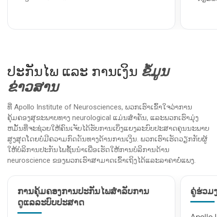
ການກວດລະບົບປະສາດ:
ການກວດສອບລະບົບ
ອັບເດ
ປະສາດຢ່າງລະອຽດເພື່ອປະເມີນສະຖານະພາບ
ທ່ານຢູ
ສຸຂະພາບໃນປະຈຸບັນຂອງທ່ານ, ລວມທັງການ
ຄອບຄົ
ທົດສອບການສະທ້ອນ, ການປະສານງານ, ແລະການ
ໆມື້.
ເຮັດວຽກຂອງມັນສະຫມອງ.
ຮອບແ
ປະກັນໄພ ແລະ ການເງິນ
ຂໍ້ມູນ
ການທົດສອບວິນິດໄສ:
ການທົດສອບເບື້ອງຕົ້ນ
ຢ້ຽມຢາ
ອາດຈະປະກອບມີການເຮັດວຽກຂອງເລືອດ, EEG, ຫຼື
ຂອງທ່າ
ຂ່າວສານ
ການສຶກສາ neuroimaging ເພື່ອເຂົ້າໃຈສຸຂະພາບ
ປິ່ນປົ
ທາງ neurological ຂອງທ່ານ.
ທີມງານ
ທີ່ Apollo Institute of Neurosciences, ພວກເຮົາເຂົ້າໃຈວ່າການ
ການປະເມີນຄວາມສ່ຽງ:
ອີງຕາມປະຫວັດສຸຂະພາບ
ພະນັກ
ຄຸ້ມຄອງສຸຂະພາບທາງ neurological ແມ່ນສໍາຄັນ, ແລະພວກເຮົາມຸ່ງ
ຂອງທ່ານແລະຜົນການທົດສອບ, ພວກເຮົາປະເມີນ
ຮ່ວມກັ
ຫມັ້ນທີ່ຈະຊ່ວຍໃຫ້ຄົນເຈັບໄດ້ຮັບການເບິ່ງແຍງລະບົບປະສາດຄຸນນະພາບ
ຄວາມສ່ຽງຂອງທ່ານສໍາລັບສະພາບທາງ
ດ້ານປະ
ສູງສຸດໂດຍບໍ່ມີຄວາມກົດດັນທາງດ້ານການເງິນ. ພວກເຮົາເຮັດວຽກກັບຜູ້
neurological ຕ່າງໆ.
ໃຫ້ບໍລິການປະກັນໄພຊັ້ນນໍາເພື່ອເຮັດໃຫ້ການບໍລິການດ້ານ
ການວາງແຜນການປິ່ນປົວ:
ຫຼັງຈາກການທົບທວນຄືນ
neuroscience ຂອງພວກເຮົາສາມາດເຂົ້າເຖິງໄດ້ແລະລາຄາບໍ່ແພງ.
ການຄົ້ນພົບ, neurologist ຈະປຶກສາຫາລືທາງເລືອກ
ການປິ່ນປົວທີ່ເປັນໄປໄດ້ແລະຕອບຄໍາຖາມໃດໆ,
ການຄຸ້ມຄອງການປະກັນໄພສໍາລັບການ
ຊ່ວຍໃຫ້ທ່ານເຂົ້າໃຈຂັ້ນຕອນຕໍ່ໄປ.
ຄູ່ຮ່ວ
ດູແລລະບົບປະສາດ
Apollo 