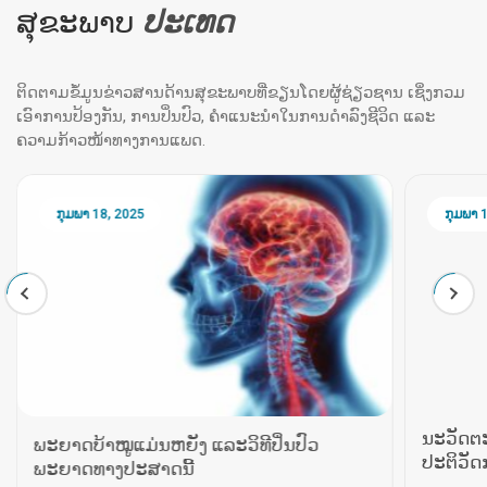
ສຸຂະພາບ
ປະ​ເທດ
ຕິດຕາມຂໍ້ມູນຂ່າວສານດ້ານສຸຂະພາບທີ່ຂຽນໂດຍຜູ້ຊ່ຽວຊານ ເຊິ່ງກວມ
ເອົາການປ້ອງກັນ, ການປິ່ນປົວ, ຄຳແນະນຳໃນການດຳລົງຊີວິດ ແລະ
ຄວາມກ້າວໜ້າທາງການແພດ.
ກຸມ​ພາ 18​, 2025
ກຸມ​ພາ 
ນະວັດຕະ
ປະຕິວັດ
ພະຍາດບ້າໝູແມ່ນຫຍັງ ແລະວິທີປິ່ນປົວ
ທາງດ້ານ
ໃນຂົງເຂດ
ພະຍາດທາງປະສາດນີ້
ຕະກໍາຢ່າງຕ