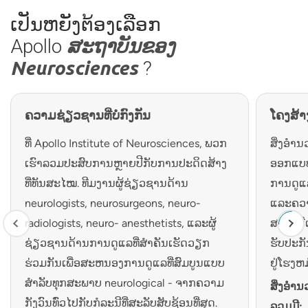
ເປັນຫຍັງຕ້ອງເລືອກ
Apollo
ສະຖາບັນຂອງ
Neurosciences
?
ຄວາມຊ່ຽວຊານທີ່ບໍ່ກົງກັນ
ໂຄງສ້າ
ທີ່ Apollo Institute of Neurosciences, ພວກ
ສິ່ງອໍ
ເຮົາລວມປະສົບການຫຼາຍປີກັບການປະດິດສ້າງ
ອອກແບບ
ທີ່ທັນສະໄໝ. ທີມງານຜູ້ຊ່ຽວຊານດ້ານ
ການດູ
neurologists, neurosurgeons, neuro-
ແລະຄວ
radiologists, neuro- anesthetists, ແລະຜູ້
ສະເຫນີເ
ຊ່ຽວຊານດ້ານການດູແລທີ່ສໍາຄັນເຮັດວຽກ
ຮັບປະກັ
ຮ່ວມກັນເພື່ອສະຫນອງການດູແລທີ່ສົມບູນແບບ
ຢູ່ໂຮງຫ
ສໍາລັບທຸກສະພາບ neurological - ຈາກຄວາມ
ສິ່ງອຳ
ກັງວົນທົ່ວໄປກັບກໍລະນີທີ່ສະລັບສັບຊ້ອນທີ່ສຸດ.
ລວມມີ: