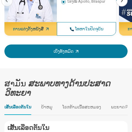
ໂຮງໝໍ Apollo, Bilaspur
ການແຕ່ງຕັ້ງຫນັງສື
ໂທຫາໃນປັດຈຸບັນ
ກາ
ເບິ່ງທັງຫມົດ
ສາມັນ
ສະພາບທາງດ້ານປະສາດ
ວິທະຍາ
ເສັ້ນເລືອດຕັນໃນ
ບ້າຫມູ
ໂຣກກ້າມເນື້ອສະຫມອງ
ພະຍາດ Par
ເສັ້ນເລືອດຕັນໃນ