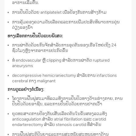
ອາການເລີ່ມຕົ້ນ.
ການປິ່ນປົວດ້ວຍ antiplatelet ເພື່ອປ້ອງກັນການສ້າງກ້າມ
ການຄຸ້ມຄອງຄວາມດັນເລືອດແລະການເພີ່ມປະສິດທິພາບການດຸ່ນ
ດ່ຽງຂອງນ້ໍາ
ທາງເລືອກການປິ່ນປົວແບບພິເສດ:
ການຜ່າຕັດດ້ວຍກົນຈັກສຳລັບການອຸດຕັນຂອງເຮືອໃຫຍ່ເຖິງ 24
ຊົ່ວໂມງຫຼັງຈາກອາການປະກົດຂຶ້ນ
ທໍ່ endovascular ຫຼື clipping ສໍາລັບການຜ່າຕັດ ruptured
aneurysms
decompressive hemicraniectomy ສໍາລັບການ infarctions
cerebral ກາງ malignant
ການດູແລຢ່າງຕໍ່ເນື່ອງ:
ໂຄງການຟື້ນຟູສະມາທິລວມທັງການປິ່ນປົວທາງດ້ານຮ່າງກາຍ, ການ
ປິ່ນປົວດ້ວຍອາຊີບ, ແລະການປິ່ນປົວດ້ວຍການປາກເວົ້າ
ຍຸດທະສາດການປ້ອງກັນເສັ້ນເລືອດຕັນໃນຂັ້ນສອງລວມທັງ
anticoagulation ສໍາລັບ atrial fibrillation ແລະ carotid
endarterectomy ສໍາລັບ stenosis carotid ທີ່ສໍາຄັນ
ການຟື້ນຟູສະຕິປັນຍາແລະການສະຫນັບສະຫນູນທາງດ້ານ