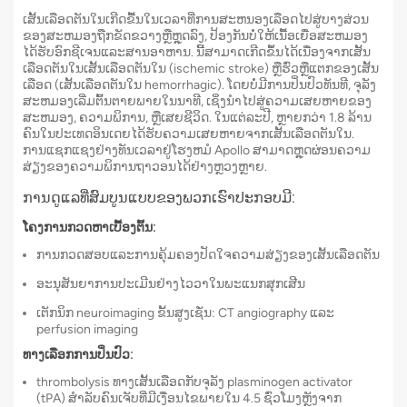
ເສັ້ນເລືອດຕັນໃນເກີດຂື້ນໃນເວລາທີ່ການສະຫນອງເລືອດໄປສູ່ບາງສ່ວນ
ຂອງສະຫມອງຖືກຂັດຂວາງຫຼືຫຼຸດລົງ, ປ້ອງກັນບໍ່ໃຫ້ເນື້ອເຍື່ອສະຫມອງ
ໄດ້ຮັບອົກຊີເຈນແລະສານອາຫານ. ນີ້ສາມາດເກີດຂຶ້ນໄດ້ເນື່ອງຈາກເສັ້ນ
ເລືອດຕັນໃນເສັ້ນເລືອດຕັນໃນ (ischemic stroke) ຫຼືຮົ່ວຫຼືແຕກຂອງເສັ້ນ
ເລືອດ (ເສັ້ນເລືອດຕັນໃນ hemorrhagic). ໂດຍບໍ່ມີການປິ່ນປົວທັນທີ, ຈຸລັງ
ສະຫມອງເລີ່ມຕົ້ນຕາຍພາຍໃນນາທີ, ເຊິ່ງນໍາໄປສູ່ຄວາມເສຍຫາຍຂອງ
ສະຫມອງ, ຄວາມພິການ, ຫຼືເສຍຊີວິດ. ໃນແຕ່ລະປີ, ຫຼາຍກວ່າ 1.8 ລ້ານ
ຄົນໃນປະເທດອິນເດຍໄດ້ຮັບຄວາມເສຍຫາຍຈາກເສັ້ນເລືອດຕັນໃນ.
ການແຊກແຊງຢ່າງທັນເວລາຢູ່ໂຮງຫມໍ Apollo ສາມາດຫຼຸດຜ່ອນຄວາມ
ສ່ຽງຂອງຄວາມພິການຖາວອນໄດ້ຢ່າງຫຼວງຫຼາຍ.
ການດູແລທີ່ສົມບູນແບບຂອງພວກເຮົາປະກອບມີ:
ໂຄງການກວດຫາເບື້ອງຕົ້ນ:
ການກວດສອບແລະການຄຸ້ມຄອງປັດໃຈຄວາມສ່ຽງຂອງເສັ້ນເລືອດຕັນ
ອະນຸສັນຍາການປະເມີນຢ່າງໄວວາໃນພະແນກສຸກເສີນ
ເຕັກນິກ neuroimaging ຂັ້ນສູງເຊັ່ນ: CT angiography ແລະ
perfusion imaging
ທາງເລືອກການປິ່ນປົວ:
thrombolysis ທາງເສັ້ນເລືອດກັບຈຸລັງ plasminogen activator
(tPA) ສໍາລັບຄົນເຈັບທີ່ມີເງື່ອນໄຂພາຍໃນ 4.5 ຊົ່ວໂມງຫຼັງຈາກ