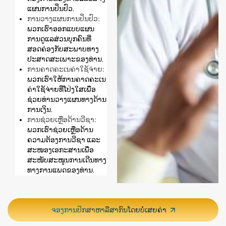
ແຜນການປິ່ນປົວ.
ການວາງແຜນການປິ່ນປົວ:
ພວກເຮົາອອກແບບແຜນ
ການດູແລສ່ວນບຸກຄົນທີ່
ສອດຄ່ອງກັບສະພາບທາງ
ປະສາດສະເພາະຂອງທ່ານ.
ການຄາດຄະເນຄ່າໃຊ້ຈ່າຍ:
ພວກເຮົາໃຫ້ການຄາດຄະເນ
ຄ່າໃຊ້ຈ່າຍທີ່ໂປ່ງໃສເພື່ອ
ຊ່ວຍທ່ານວາງແຜນທາງດ້ານ
ການເງິນ.
ການຊ່ວຍເຫຼືອດ້ານວີຊາ:
ພວກເຮົາຊ່ວຍເຫຼືອດ້ານ
ຄວາມຕ້ອງການວີຊາ ແລະ
ສະໜອງເອກະສານເພື່ອ
ສະໜັບສະໜູນການເດີນທາງ
ທາງການແພດຂອງທ່ານ.
ຈອງການປຶກສາຫາລືສາກົນໂດຍບໍ່ເສຍຄ່າ