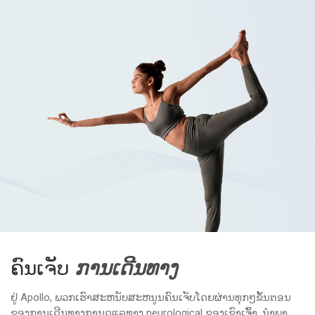
ຄົນເຈັບ
ການເດີນທາງ
ຢູ່ Apollo, ພວກເຮົາສະຫນັບສະຫນູນຄົນເຈັບໂດຍຜ່ານທຸກໆຂັ້ນຕອນ
ຂອງການເດີນທາງການດູແລທາງ neurological ຂອງເຂົາເຈົ້າ, ນໍາພາ