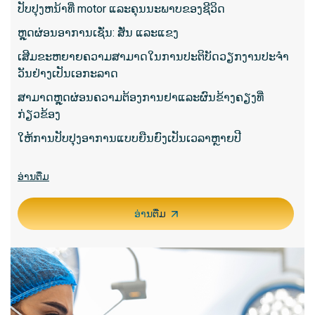
ສິ່ງ​ທີ່​ການ​ທົດ​ສອບ​ນີ້​ສະ​ແດງ​ໃຫ້​ເຫັນ​:
ປັບປຸງຫນ້າທີ່ motor ແລະຄຸນນະພາບຂອງຊີວິດ
ສິ່ງ​ທີ່​ກ
MRI:
ຮູບພາບໂຄງສ້າງລະອຽດຂອງສະຫມອງແລະ
ຫຼຸດຜ່ອນອາການເຊັ່ນ: ສັ່ນ ແລະແຂງ
ກະດູກສັນຫຼັງ, ເປັນປະໂຫຍດສໍາລັບການວິນິດໄສ
ການທໍ
ເສີມຂະຫຍາຍຄວາມສາມາດໃນການປະຕິບັດວຽກງານປະຈໍາ
tumors, ການບາດເຈັບຫຼືພະຍາດ degenerative.
ນໍາ
ວັນຢ່າງເປັນເອກະລາດ
MR Angiography:
ເສັ້ນ​ເລືອດ​ສະ​ແດງ​ໃຫ້​ເຫັນ​
ກິດຈະກ
ແລະ​ການ​ໄຫຼ​ຂອງ​, ທີ່​ເປັນ​ປະ​ໂຫຍດ​ເພື່ອ​ກວດ​ສອບ​
ສາມາດຫຼຸດຜ່ອນຄວາມຕ້ອງການຢາແລະຜົນຂ້າງຄຽງທີ່
ປະກົດ
ຄວາມ​ຜິດ​ປົກ​ກະ​ຕິ​ຂອງ​ເສັ້ນ​ເລືອດ​ແລະ​ການ​ໄຫຼ​ຂອງ​
ກ່ຽວຂ້ອງ
myopa
ເລືອດ​
ໃຫ້ການປັບປຸງອາການແບບຍືນຍົງເປັນເວລາຫຼາຍປີ
ສິ່ງທີ່ຄ
MR Spectroscopy:
ວິເຄາະອົງປະກອບທາງເຄມີ
ຂອງເນື້ອເຍື່ອສະຫມອງ, ເປັນປະໂຫຍດສໍາລັບການ
ສໍາລັບກ
ປະເມີນ metabolism ຂອງສະຫມອງແລະ
ອ່ານ​ຕື່ມ
ປະສາດ,
ລັກສະນະຂອງ tumor.
ໃສ່ຜິວຫ
MRI ທີ່ມີປະໂຫຍດ:
ວັດແທກການເຄື່ອນໄຫວຂອງ
ອ່ານ​ຕື່ມ
ຖືກນໍາໃ
ສະໝອງໂດຍການວັດແທກການໄຫຼວຽນຂອງເລືອດ
ໃນລະຫວ່າງວຽກງານສະເພາະ, ໃຊ້ໃນການວາງ
ຖືກໃສ່ເ
ແຜນການຜ່າຕັດສະໝອງ.
ໃຫ້ເກີ
ສິ່ງທີ່ຄາດຫວັງ:
ປົກກະຕິ
ຄົນເຈັບນອນຢູ່ໃນເຄື່ອງຊົງກະບອກສໍາລັບ 30-