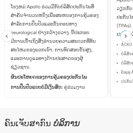
ໂຮງຫມໍ Apollo ຮ່ວມມືກັບບໍລິສັດປະກັນໄພທີ່
ວຽກກັບ 
ສໍາຄັນຈໍານວນຫນຶ່ງເພື່ອສະຫນອງການຄຸ້ມຄອງ
ປະກັນໄ
ສໍາລັບການປິ່ນປົວແລະຂັ້ນຕອນທາງ
(TPAs).
neurological ຢ່າງກວ້າງຂວາງ. ນີ້ປະກອບ
ປະກອບມ
ມີການເຂົ້າເຖິງສິ່ງອໍານວຍຄວາມສະດວກທີ່ທັນ
ACKO 
ສະໄຫມຂອງພວກເຮົາ, ການທົດສອບຂັ້ນສູງ,
ບໍລິສັ
ແລະການດູແລທາງດ້ານປະສາດຂອງຜູ້
ບໍລິສັ
ຊ່ຽວຊານ.
Bajaj 
ຜົນປະໂຫຍດຂອງການຄຸ້ມຄອງປະກັນໄພ
ປະກັນ
ການປິ່ນປົວແບບບໍ່ມີເງິນສົດ:
ຄູ່ຮ່ວມງານ
ບໍລິສັ
ປະກັນໄພຂອງພວກເຮົາຈໍານວນຫຼາຍສະເຫນີ
ບໍລິສັ
ທາງເລືອກການປິ່ນປົວແບບບໍ່ມີເງິນສົດ, ດັ່ງນັ້ນ
ບໍລິສ
ທ່ານສາມາດໄດ້ຮັບການດູແລໂດຍບໍ່ຈໍາເປັນຕ້ອງ
ບໍລິສັ
ຄົນເຈັບສາກົນ
ບໍລິການ
ຈ່າຍລ່ວງຫນ້າ.
Ltd
ການຄຸ້ມຄອງທີ່ສົມບູນແບບ:
ແຜນປະກັນໄພມັກ