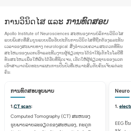
ການວິນິດໄສ ແລະ
ການທົດສອບ
Apollo Institute of Neurosciences ສະຫນອງການບໍລິການວິນິດໄສ
ແບບພິເສດທີ່ສົມບູນແບບເພື່ອຮັບປະກັນການວິນິດໄສທີ່ຖືກຕ້ອງແລະທັນ
ເວລາຂອງສະພາບທາງ neurological. ສິ່ງອໍານວຍຄວາມສະດວກທີ່ທັນ
ສະໄຫມຂອງພວກເຮົາແລະທີມງານຜູ້ຊ່ຽວຊານໄດ້ນໍາໃຊ້ເຕັກໂນໂລຢີທີ່
ທັນສະໄຫມເພື່ອໃຫ້ຜົນໄດ້ຮັບທີ່ຊັດເຈນ, ເຮັດໃຫ້ຜູ້ຊ່ຽວຊານຂອງພວກ
ເຮົາສາມາດພັດທະນາແຜນການປິ່ນປົວທີ່ເຫມາະສົມກັບຄົນເຈັບແຕ່ລະ
ຄົນ.
ການທົດສອບຮູບພາບ
Neuro 
1.
CT scan
:
1.
elec
Computed Tomography (CT) ສະຫນອງ
EEG ບັ
ຮູບພາບລາຍລະອຽດຂອງສະຫມອງ, ກະດູກ