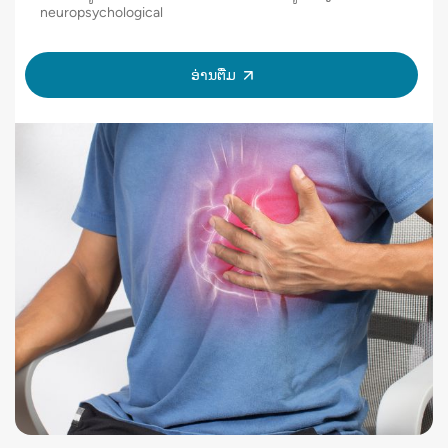
neuropsychological
ອ່ານ​ຕື່ມ