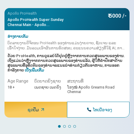
Apollo ProHealth
₹ 5000 /-
Apollo ProHealth Super Sunday
Chennai Main - Apollo...
ຮ່າງກາຍເຕັມ
ບົດລາຍງານດິຈິຕອນ ProHealth ຂອງທ່ານແມ່ນງ່າຍດາຍ, ຊັດເຈນ ແລະ
ເຂົ້າໃຈງ່າຍ. ມັນລວມເອົາຜົນການທົດສອບ, ຄະແນນຄວາມສ່ຽງທີ່ໃຊ້ AI, ການ
ຕີຄວາມໝາຍຂອງທ່ານໝໍເຂົ້າກັນ.
ດ້ວຍ ProHealth, ການດູແລບໍ່ໄດ້ຢຸດຢູ່ຫຼັງຈາກການກວດສຸຂະພາບຂອງທ່ານ.
ເຖິງແມ່ນວ່າຫຼັງຈາກການກວດສຸຂະພາບຂອງທ່ານແລ້ວ, ຜູ້ໃຫ້ຄຳປຶກສາດ້ານ
ສຸຂະພາບທີ່ອຸທິດຕົນຂອງທ່ານຈະແນະນຳທ່ານກ່ຽວກັບອາຫານ, ການອອກ
ກຳລັງກາຍ
ເບິ່ງເພີ່ມເຕີມ
Age Range
ບົດບາດຍິງຊາຍ
ສະ​ຖານ​ທີ່
18 +
ເພດຊາຍ ເພດຍິງ
ໂຮງໝໍ Apollo Greams Road
Chennai
ຊຸດປຶ້ມ
ໂທເພື່ອຈອງ