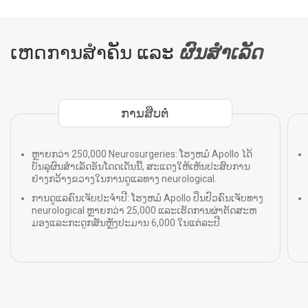
ເຫດການສຳຄັນ ແລະ
ຜົນສໍາເລັດ
ການສືບຕໍ່
ຫຼາຍກວ່າ 250,000 Neurosurgeries: ໂຮງຫມໍ Apollo ໄດ້
ບັນລຸຜົນສໍາເລັດອັນໂດດເດັ່ນນີ້, ສະແດງໃຫ້ເຫັນປະສົບການ
ຢ່າງກວ້າງຂວາງໃນການດູແລທາງ neurological.
ການດູແລຄົນເຈັບປະຈໍາປີ: ໂຮງຫມໍ Apollo ປິ່ນປົວຄົນເຈັບທາງ
neurological ຫຼາຍກວ່າ 25,000 ແລະເຮັດການຜ່າຕັດສະຫ
ມອງແລະກະດູກສັນຫຼັງປະມານ 6,000 ໃນແຕ່ລະປີ.