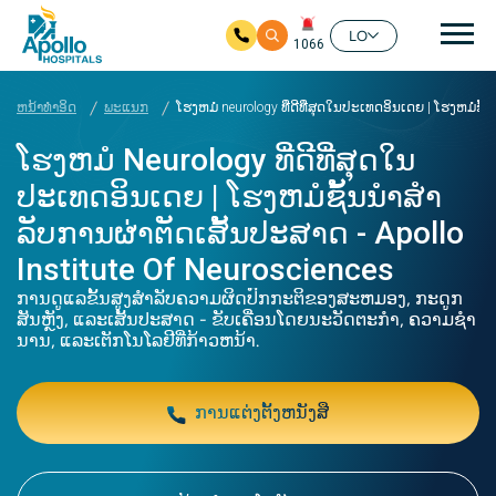
ຊີ້ນ
LO
1066
ໃຫ້ຂ້າມໄປຫາເນື້ອໃນຕົ້ນຕໍ
ຫນ້າທໍາອິດ
ພະແນກ
ໂຮງຫມໍ neurology ທີ່ດີທີ່ສຸດໃນປະເທດອິນເດຍ | ໂຮງຫມໍຊັ້ນ
ໂຮງຫມໍ Neurology ທີ່ດີທີ່ສຸດໃນ
ປະເທດອິນເດຍ | ໂຮງຫມໍຊັ້ນນໍາສໍາ
ລັບການຜ່າຕັດເສັ້ນປະສາດ - Apollo
Institute Of Neurosciences
ການດູແລຂັ້ນສູງສໍາລັບຄວາມຜິດປົກກະຕິຂອງສະຫມອງ, ກະດູກ
ສັນຫຼັງ, ແລະເສັ້ນປະສາດ - ຂັບເຄື່ອນໂດຍນະວັດຕະກໍາ, ຄວາມຊໍາ
ນານ, ແລະເຕັກໂນໂລຢີທີ່ກ້າວຫນ້າ.
ການແຕ່ງຕັ້ງຫນັງສື