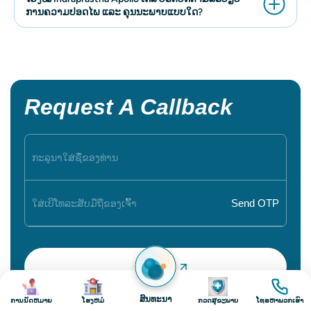
ການຄວາມປອດໄພ ແລະ ຄຸນນະພາບແບບໃດ?
Request A Callback
ຮູບພາບ
ຮູບພາບ
ຮູບພາບ
ຮູບພາບ
ສົນທະນາ
ການນັດຫມາຍ
ໂຮງຫມໍ
ກວດສຸຂະພາບ
ໂທຣຫາພວກເຮົາ