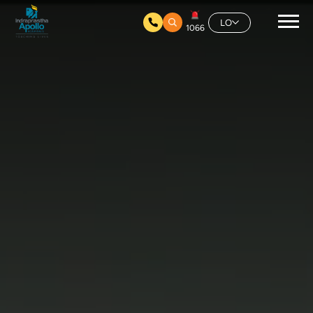
ໃຫ້ຂ້າມໄປຫາເນື້ອໃນຕົ້ນຕໍ
ໄຟລ໌ວິດີໂອ
ການ
LO
1066