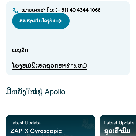
ໝາຍເລກສາກົນ:
(+ 91) 40 4344 1066
ສອບ​ຖາມ​ໃນ​ປັດ​ຈຸ​ບັນ​
ເມນູລັດ
ໂຮງຫມໍ
ພິເສດ
ຊອກຫາທ່ານຫມໍ
ມີຫຍັງໃໝ່ຢູ່ Apollo
Latest Update
Latest Update
ZAP-X Gyroscopic
ຊຸດເຕົ້ານົມ