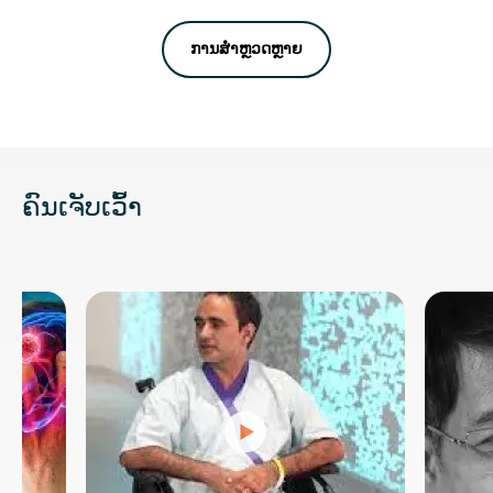
ການສໍາຫຼວດຫຼາຍ
ຄົນເຈັບເວົ້າ