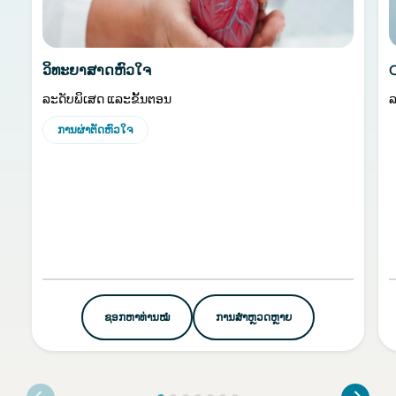
ວິທະຍາສາດຫົວໃຈ
ລະດັບພິເສດ ແລະຂັ້ນຕອນ
ລ
ການຜ່າຕັດຫົວໃຈ
ຊອກຫາທ່ານໝໍ
ການສໍາຫຼວດຫຼາຍ