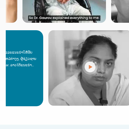
​ແນະ​ນໍາ​ໃຫ້​ຮັບ​
າງໆ, ຜູ້ຊ່ຽວຊານ
 ລາວໄດ້ແນະນໍາ
່ແມ່ນການຜ່າຕັດ.
ຍຮູ້ສຶກສະບາຍໃຈ.
ເຊິ່ງເປັນໄປບໍ່ໄດ້
ມເດືອນກ່ອນແລະ
ັດສິນໃຈປ່ຽນແປງ
ີການບຸກລຸກຫນ້ອຍ