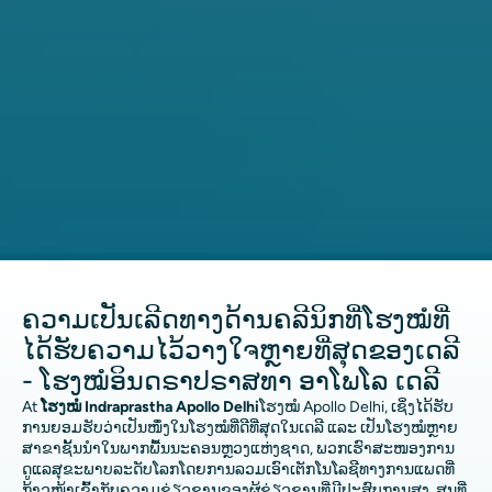
ຄວາມເປັນເລີດທາງດ້ານຄລີນິກທີ່ໂຮງໝໍທີ່
ໄດ້ຮັບຄວາມໄວ້ວາງໃຈຫຼາຍທີ່ສຸດຂອງເດລີ
- ໂຮງໝໍອິນດຣາປຣາສທາ ອາໂພໂລ ເດລີ
At
ໂຮງໝໍ Indraprastha Apollo Delhi
ໂຮງໝໍ Apollo Delhi, ເຊິ່ງໄດ້ຮັບ
ການຍອມຮັບວ່າເປັນໜຶ່ງໃນໂຮງໝໍທີ່ດີທີ່ສຸດໃນເດລີ ແລະ ເປັນໂຮງໝໍຫຼາຍ
ສາຂາຊັ້ນນຳໃນພາກພື້ນນະຄອນຫຼວງແຫ່ງຊາດ, ພວກເຮົາສະໜອງການ
ດູແລສຸຂະພາບລະດັບໂລກໂດຍການລວມເອົາເຕັກໂນໂລຊີທາງການແພດທີ່
ກ້າວໜ້າເຂົ້າກັບຄວາມຊ່ຽວຊານຂອງຜູ້ຊ່ຽວຊານທີ່ມີປະສົບການສູງ. ສູນທີ່