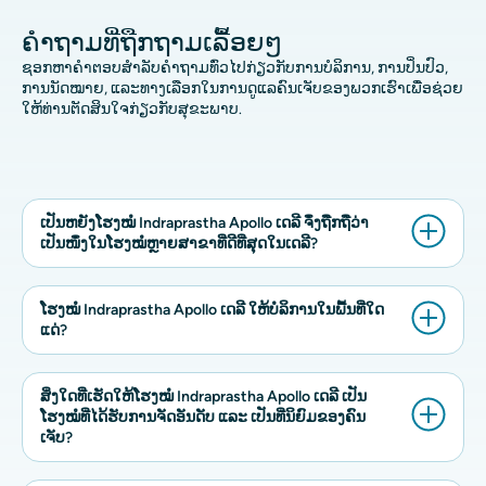
ຄໍາ​ຖາມ​ທີ່​ຖືກ​ຖາມ​ເລື້ອຍໆ
ຊອກຫາຄຳຕອບສຳລັບຄຳຖາມທົ່ວໄປກ່ຽວກັບການບໍລິການ, ການປິ່ນປົວ,
ການນັດໝາຍ, ແລະທາງເລືອກໃນການດູແລຄົນເຈັບຂອງພວກເຮົາເພື່ອຊ່ວຍ
ໃຫ້ທ່ານຕັດສິນໃຈກ່ຽວກັບສຸຂະພາບ.
ເປັນຫຍັງໂຮງໝໍ Indraprastha Apollo ເດລີ ຈຶ່ງຖືກຖືວ່າ
ເປັນໜຶ່ງໃນໂຮງໝໍຫຼາຍສາຂາທີ່ດີທີ່ສຸດໃນເດລີ?
ໂຮງໝໍ Indraprastha Apollo ເດລີ ໃຫ້ບໍລິການໃນພື້ນທີ່ໃດ
ແດ່?
ສິ່ງໃດທີ່ເຮັດໃຫ້ໂຮງໝໍ Indraprastha Apollo ເດລີ ເປັນ
ໂຮງໝໍທີ່ໄດ້ຮັບການຈັດອັນດັບ ແລະ ເປັນທີ່ນິຍົມຂອງຄົນ
ເຈັບ?