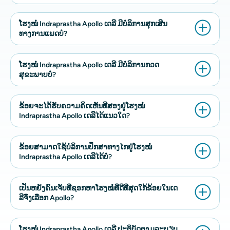
ໂຮງໝໍ Indraprastha Apollo ເດລີ ມີບໍລິການສຸກເສີນ
ທາງການແພດບໍ?
ໂຮງໝໍ Indraprastha Apollo ເດລີ ມີບໍລິການກວດ
ສຸຂະພາບບໍ?
ຂ້ອຍຈະໄດ້ຮັບຄວາມຄິດເຫັນທີສອງຢູ່ໂຮງໝໍ
Indraprastha Apollo ເດລີໄດ້ແນວໃດ?
ຂ້ອຍສາມາດໃຊ້ບໍລິການປຶກສາທາງໄກຢູ່ໂຮງໝໍ
Indraprastha Apollo ເດລີໄດ້ບໍ?
ເປັນຫຍັງຄົນເຈັບທີ່ຊອກຫາໂຮງໝໍທີ່ດີທີ່ສຸດໃກ້ຂ້ອຍໃນເດ
ລີຈຶ່ງເລືອກ Apollo?
ໂຮງໝໍ Indraprastha Apollo ເດລີ ປະຕິບັດຕາມລະບຽບ