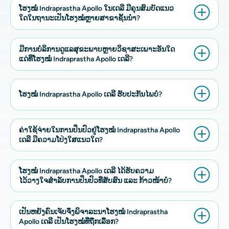
ໂຮງໝໍ Indraprastha Apollo ໃນເດລີ ມີຄຸນສົມບັດແນວ
ໃດໃນຖານະເປັນໂຮງໝໍຫຼາຍສາຂາຊັ້ນນໍາ?
ມີການບໍລິການດູແລສຸຂະພາບຫຼາຍວິຊາສະເພາະອັນໃດ
ແດ່ທີ່ໂຮງໝໍ Indraprastha Apollo ເດລີ?
ໂຮງໝໍ Indraprastha Apollo ເດລີ ຮັບປະກັນໄພບໍ?
ຄ່າໃຊ້ຈ່າຍໃນການປິ່ນປົວຢູ່ໂຮງໝໍ Indraprastha Apollo
ເດລີ ມີຄວາມໂປ່ງໃສແນວໃດ?
ໂຮງໝໍ Indraprastha Apollo ເດລີ ໄດ້ຮັບຄວາມ
ໄວ້ວາງໃຈສຳລັບການປິ່ນປົວທີ່ສັບສົນ ແລະ ກ້າວໜ້າບໍ?
ເປັນຫຍັງຄົນເຈັບຈຶ່ງພິຈາລະນາໂຮງໝໍ Indraprastha
Apollo ເດລີ ເປັນໂຮງໝໍທີ່ຖືກເລືອກ?