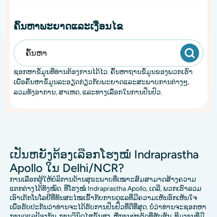
ຄົ້ນຫາພະຍາດແລະເງື່ອນໄຂ
ຊອກຫາຂໍ້ມູນທີ່ທ່ານຕ້ອງການໄດ້ໄວ. ຄົ້ນ​ຫາ​ຖານ​ຂໍ້​ມູນ​ຂອງ​ພວກ​ເຮົາ​
ເພື່ອ​ຄົ້ນ​ຫາ​ຂໍ້​ມູນ​ລະ​ອຽດ​ກ່ຽວ​ກັບ​ພະ​ຍາດ​ແລະ​ສະ​ພາບ​ການ​ຕ່າງໆ​,
ລວມ​ທັງ​ອາ​ການ​, ສາ​ເຫດ​, ແລະ​ທາງ​ເລືອກ​ໃນ​ການ​ປິ່ນ​ປົວ​.
ເປັນຫຍັງຕ້ອງເລືອກໂຮງໝໍ Indraprastha
Apollo ໃນ Delhi/NCR?
ການເລືອກຜູ້ໃຫ້ບໍລິການດ້ານສຸຂະພາບທີ່ເໝາະສົມສາມາດສ້າງຄວາມ
ແຕກຕ່າງໄດ້ທັງໝົດ. ທີ່ໂຮງໝໍ Indraprastha Apollo, ເດລີ, ພວກເຮົາລວມ
ເອົາເຕັກໂນໂລຢີທີ່ທັນສະໄໝເຂົ້າກັບການດູແລທີ່ມີຄວາມເຫັນອົກເຫັນໃຈ
ເພື່ອຮັບປະກັນວ່າທ່ານຈະໄດ້ຮັບການປິ່ນປົວທີ່ດີທີ່ສຸດ. ບໍ່ວ່າທ່ານຈະຊອກຫາ
ການດູແລປ້ອງກັນ, ການວິນິດໄສຂັ້ນສູງ, ຫຼືການຜ່າຕັດທີ່ສັບສົນ, ທີມງານທີ່ມີ