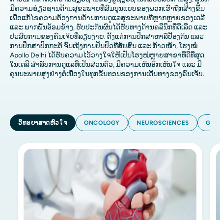
ມີຄວາມຊ່ຽວຊານດ້ານສຸຂະພາບທີ່ສົມບູນແບບຂອງພວກເຮົາຖືກສ້າງຂຶ້ນ
ເພື່ອແກ້ໄຂຄວາມຕ້ອງການດ້ານການດູແລສຸຂະພາບທີ່ຫຼາກຫຼາຍຂອງເດລີ
ແລະ ພາກພື້ນອ້ອມຂ້າງ, ຮັບປະກັນຜົນໄດ້ຮັບທາງດ້ານຄລີນິກທີ່ດີເລີດ ແລະ
ປະສົບການຂອງຄົນເຈັບທີ່ລຽບງ່າຍ. ຕັ້ງແຕ່ການປຶກສາຫາລືປ້ອງກັນ ແລະ
ການປຶກສາປົກກະຕິ ຈົນເຖິງການປິ່ນປົວທີ່ສັບສົນ ແລະ ກ້າວໜ້າ, ໂຮງໝໍ
Apollo Delhi ໄດ້ຮັບຄວາມໄວ້ວາງໃຈໃຫ້ເປັນໂຮງໝໍຫຼາຍສາຂາທີ່ດີທີ່ສຸດ
ໃນເດລີ ສຳລັບການດູແລທີ່ເປັນສ່ວນຕົວ, ມີຄວາມເຫັນອົກເຫັນໃຈ ແລະ ມີ
ຄຸນນະພາບສູງຢ່າງຕໍ່ເນື່ອງໃນທຸກຂັ້ນຕອນຂອງການເດີນທາງຂອງຄົນເຈັບ.
ວິທະຍາສາດຫົວໃຈ
ONCOLOGY
NEUROSCIENCES
GAS