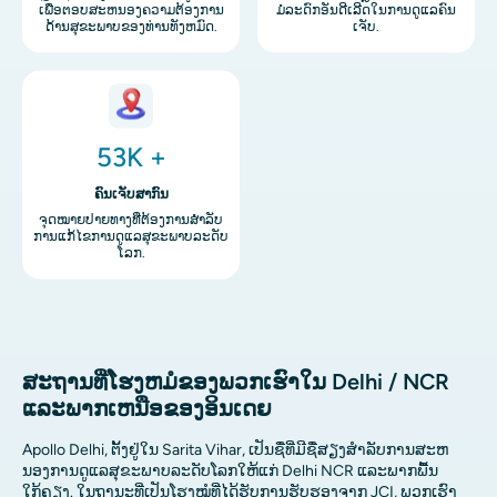
ເພື່ອຕອບສະຫນອງຄວາມຕ້ອງການ
ມໍລະດົກອັນດີເລີດໃນການດູແລຄົນ
ດ້ານສຸຂະພາບຂອງທ່ານທັງຫມົດ.
ເຈັບ.
ຮູບພາບ
53K +
ຄົນເຈັບສາກົນ
ຈຸດໝາຍປາຍທາງທີ່ຕ້ອງການສຳລັບ
ການແກ້ໄຂການດູແລສຸຂະພາບລະດັບ
ໂລກ.
ສະຖານທີ່ໂຮງຫມໍຂອງພວກເຮົາໃນ Delhi / NCR
ແລະພາກເຫນືອຂອງອິນເດຍ
Apollo Delhi, ຕັ້ງຢູ່ໃນ Sarita Vihar, ເປັນຊື່ທີ່ມີຊື່ສຽງສໍາລັບການສະຫ
ນອງການດູແລສຸຂະພາບລະດັບໂລກໃຫ້ແກ່ Delhi NCR ແລະພາກພື້ນ
ໃກ້ຄຽງ. ໃນຖານະທີ່ເປັນໂຮງໝໍທີ່ໄດ້ຮັບການຮັບຮອງຈາກ JCI, ພວກເຮົາ