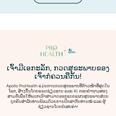
ຮູບພາບ
ເຈົ້າມີເອກະລັກ, ກວດສຸຂະພາບຂອງ
ເຈົ້າກໍຄວນຄືກັນ!
Apollo ProHealth ແມ່ນການກວດສຸຂະພາບທີ່ກ້າວໜ້າທີ່ສຸດໃນ
ໂລກ, ສ້າງຂຶ້ນໂດຍແພດຊ່ຽວຊານ ແລະ AI. ຕອບຄຳຖາມສອງ
ສາມຂໍ້ເພື່ອໃຫ້ພວກເຮົາສາມາດອອກແບບແຜນສຸຂະພາບສ່ວນ
ບຸກຄົນສຳລັບທ່ານພ້ອມດ້ວຍການປຶກສາກັບທ່ານໝໍ ແລະ ຜູ້
ຊ່ຽວຊານໂດຍບໍ່ເສຍຄ່າ!