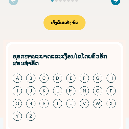
ເບິ່ງພິເສດທັງໝົດ
ຊອກຫາພະຍາດແລະເງື່ອນໄຂໂດຍຕົວອັກ
ສອນທໍາອິດ
A
B
C
D
E
F
G
H
I
J
K
L
M
N
O
P
Q
R
S
T
U
V
W
X
Y
Z