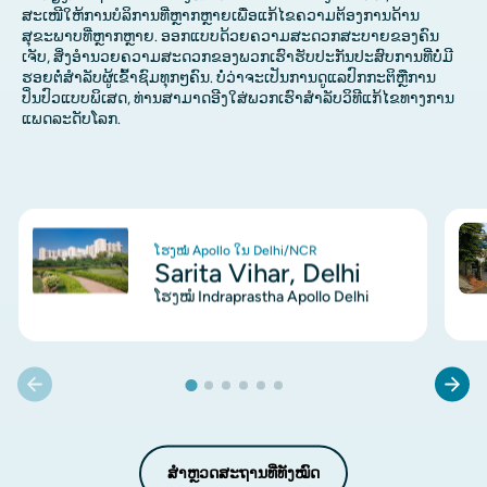
ສະເໜີໃຫ້ການບໍລິການທີ່ຫຼາກຫຼາຍເພື່ອແກ້ໄຂຄວາມຕ້ອງການດ້ານ
ສຸຂະພາບທີ່ຫຼາກຫຼາຍ. ອອກແບບດ້ວຍຄວາມສະດວກສະບາຍຂອງຄົນ
ເຈັບ, ສິ່ງອໍານວຍຄວາມສະດວກຂອງພວກເຮົາຮັບປະກັນປະສົບການທີ່ບໍ່ມີ
ຮອຍຕໍ່ສໍາລັບຜູ້ເຂົ້າຊົມທຸກໆຄົນ. ບໍ່ວ່າຈະເປັນການດູແລປົກກະຕິຫຼືການ
ປິ່ນປົວແບບພິເສດ, ທ່ານສາມາດອີງໃສ່ພວກເຮົາສໍາລັບວິທີແກ້ໄຂທາງການ
ແພດລະດັບໂລກ.
ຮູບພາບ
ຮູບ
ໂຮງໝໍ Apollo ໃນ Delhi/NCR
Sarita Vihar, Delhi
ໂຮງໝໍ Indraprastha Apollo Delhi
ສຳຫຼວດສະຖານທີ່ທັງໝົດ