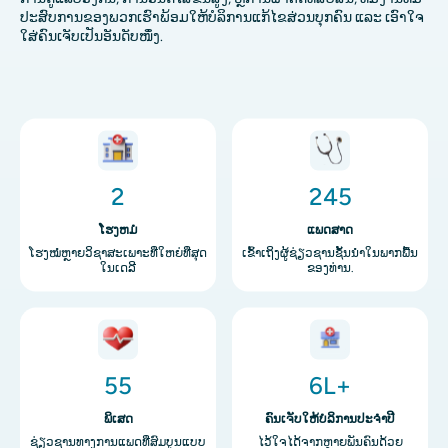
ປະສົບການຂອງພວກເຮົາພ້ອມໃຫ້ບໍລິການແກ້ໄຂສ່ວນບຸກຄົນ ແລະ ເອົາໃຈ
ໃສ່ຄົນເຈັບເປັນອັນດັບໜຶ່ງ.
ຮູບພາບ
ຮູບພາບ
2
245
ໂຮງຫມໍ
ແພດສາດ
ໂຮງໝໍຫຼາຍວິຊາສະເພາະທີ່ໃຫຍ່ທີ່ສຸດ
ເຂົ້າເຖິງຜູ້ຊ່ຽວຊານຊັ້ນນໍາໃນພາກພື້ນ
ໃນເດລີ
ຂອງທ່ານ.
ຮູບພາບ
ຮູບພາບ
55
6L+
ພິເສດ
ຄົນເຈັບໃຫ້ບໍລິການປະຈໍາປີ
ຊ່ຽວຊານທາງການແພດທີ່ສົມບູນແບບ
ໄວ້ໃຈໄດ້ຈາກຫຼາຍພັນຄົນດ້ວຍ