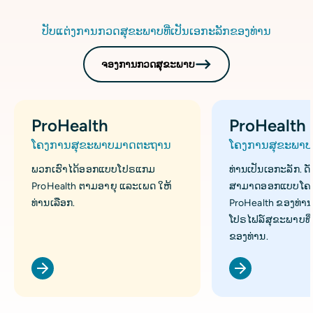
ປັບແຕ່ງການກວດສຸຂະພາບທີ່ເປັນເອກະລັກຂອງທ່ານ
ຈອງການກວດສຸຂະພາບ
ProHealth
ProHealth
ໂຄງການສຸຂະພາບມາດຕະຖານ
ໂຄງການສຸຂະພາບສ
ພວກເຮົາໄດ້ອອກແບບໂປຣແກມ
ທ່ານເປັນເອກະລັກ. ດັ່ງ
ProHealth ຕາມອາຍຸ ແລະເພດ ໃຫ້
ສາມາດອອກແບບໂຄ
ທ່ານເລືອກ.
ProHealth ຂອງທ່ານ
ໂປຣໄຟລ໌ສຸຂະພາບທີ່
ຂອງທ່ານ.