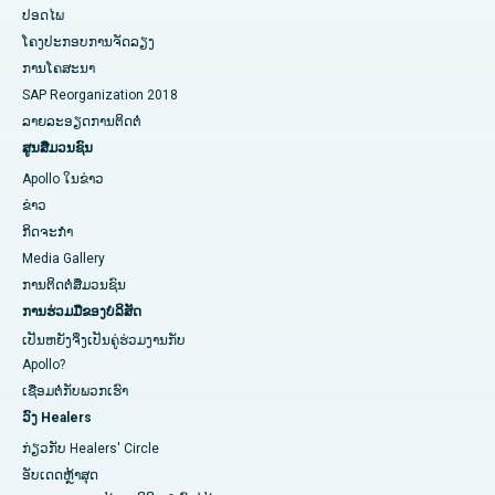
ປອດໄພ
ໂຄງປະກອບການຈັດລຽງ
ການໂຄສະນາ
SAP Reorganization 2018
ລາຍລະອຽດການຕິດຕໍ່
ສູນສື່ມວນຊົນ
Apollo ໃນຂ່າວ
ຂ່າວ
ກິດຈະກໍາ
Media Gallery
ການ​ຕິດ​ຕໍ່​ສື່​ມວນ​ຊົນ​
ການຮ່ວມມືຂອງບໍລິສັດ
ເປັນຫຍັງຈິ່ງເປັນຄູ່ຮ່ວມງານກັບ
Apollo?
ເຊື່ອມຕໍ່ກັບພວກເຮົາ
ວົງ Healers
ກ່ຽວກັບ Healers' Circle
ອັບເດດຫຼ້າສຸດ