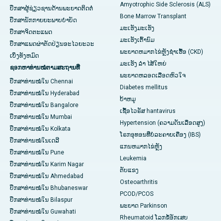
Amyotrophic Side Sclerosis (ALS)
ປຶກສາຜູ້ຊ່ຽວຊານດ້ານພະຍາດຕິດຕໍ່
Bone Marrow Transplant
ປຶກສານັກກາຍຍະພາບບຳບັດ
ມະເຮັງມະເຮັງ
ປຶກສາຈິດຕະແພດ
ມະເຮັງເຕົ້ານົມ
ປຶກສາແພດຜ່າຕັດປ່ຽນອະໄວຍະວະ
ພະຍາດຫມາກໄຂ່ຫຼັງຊໍາເຮື້ອ (CKD)
ເບິ່ງທັງຫມົດ
ມະເຮັງ ລຳ ໄສ້ໃຫຍ່
ຊອກຫາທ່ານໝໍຕາມສະຖານທີ່
ພະຍາດຫລອດເລືອດຫົວໃຈ
ປຶກສາທ່ານໝໍໃນ Chennai
Diabetes mellitus
ປຶກສາທ່ານໝໍໃນ Hyderabad
ບ້າຫມູ
ປຶກສາທ່ານໝໍໃນ Bangalore
ເຊື້ອໄວຣັສ hantavirus
ປຶກສາທ່ານໝໍໃນ Mumbai
Hypertension (ຄວາມດັນເລືອດສູງ)
ປຶກສາທ່ານໝໍໃນ Kolkata
ໂຣກອຸທອນທີ່ບໍ່ລະຄາຍເຄືອງ (IBS)
ປຶກສາທ່ານໝໍໃນເດລີ
ແກນ​ຫມາກ​ໄຂ່​ຫຼັງ
ປຶກສາທ່ານໝໍໃນ Pune
Leukemia
ປຶກສາທ່ານໝໍໃນ Karim Nagar
ຕັບແຂງ
ປຶກສາທ່ານໝໍໃນ Ahmedabad
Osteoarthritis
ປຶກສາທ່ານໝໍໃນ Bhubaneswar
PCOD/PCOS
ປຶກສາທ່ານໝໍໃນ Bilaspur
ພະຍາດ Parkinson
ປຶກສາທ່ານໝໍໃນ Guwahati
Rheumatoid ໂລກຂໍ້ອັກເສບ