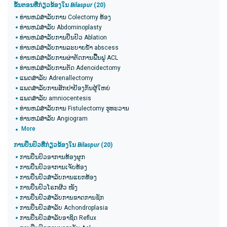
ຂັ້ນຕອນທີ່ກ່ຽວຂ້ອງໃນ
Bilaspur
(20​)
ທ່ານຫມໍສໍາລັບການ Colectomy ທ້ອງ
ທ່ານຫມໍສໍາລັບ Abdominoplasty
ທ່ານຫມໍສໍາລັບການປິ່ນປົວ Ablation
ທ່ານຫມໍສໍາລັບການລະບາຍນ້ໍາ abscess
ທ່ານຫມໍສໍາລັບການຜ່າຕັດການຟື້ນຟູ ACL
ທ່ານຫມໍສໍາລັບການຕັດ Adenoidectomy
ແພດສໍາລັບ Adrenallectomy
ແພດສໍາລັບການສັກຢາປ້ອງກັນຜູ້ໃຫຍ່
ແພດສໍາລັບ amniocentesis
ທ່ານຫມໍສໍາລັບການ Fistulectomy ຮູທະວານ
ທ່ານຫມໍສໍາລັບ Angiogram
More
ການປິ່ນປົວທີ່ກ່ຽວຂ້ອງໃນ
Bilaspur
(20​)
ການປິ່ນປົວອາການທ້ອງຜູກ
ການປິ່ນປົວອາການເຈັບທ້ອງ
ການປິ່ນປົວສໍາລັບການແຍກທ້ອງ
ການປິ່ນປົວໂຣກຜີວ ໜັງ
ການປິ່ນປົວສໍາລັບການຂາດການຊັກ
ການປິ່ນປົວສໍາລັບ Achondroplasia
ການປິ່ນປົວສໍາລັບອາຊິດ Reflux