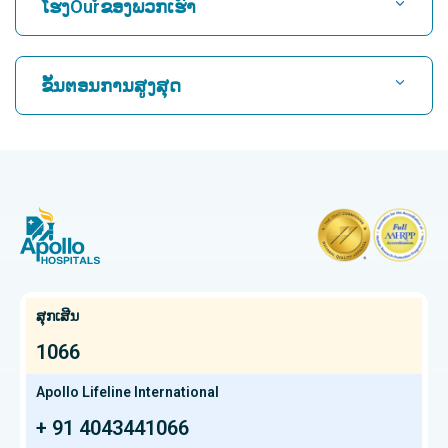
ໂຮງOurໍຂອງພວກເຮົາ
ຊອກຫາແພດຫົວໃຈ
ໂຮງໝໍທີ່ດີທີ່ສຸດໃນ Karukutty, Cochin
ຂັ້ນຕອນການສູງສຸດ
ໂຮງໝໍທີ່ດີທີ່ສຸດໃນ Greams Road, Chennai
ຊອກຫາແພດຜູ້ຊ່ຽວຊານດ້ານລະບົບປະສາດ
CABG
ໂຮງຫມໍທີ່ດີທີ່ສຸດໃນ Kuvempunagar, Mysore
CAR T Cell Therapy
ໂຮງໝໍທີ່ດີທີ່ສຸດໃນ Vanagaram, Chennai
ຊອກຫາແພດຊ່ຽວຊານດ້ານກະດູກ
Laparoscopic Cholecystectomy
ໂຮງໝໍທີ່ດີທີ່ສຸດໃນ Teynampet, Chennai
ການຕັດມົດລູກ
ໂຮງໝໍທີ່ດີທີ່ສຸດໃນ OMR, Chennai
ຊອກຫາແພດຜູ້ຊ່ຽວຊານດ້ານມະເຮັງ
Kidney Transplant
ໂຮງໝໍມະເຮັງທີ່ດີທີ່ສຸດໃນ Bhat, Gandhinagar, Ahmedabad
ສຸກເສີນ
Extracorporeal Shockwave Lithotripsy
ໂຮງໝໍມະເຮັງທີ່ດີທີ່ສຸດໃນເມືອງອີເລັກໂທຣນິກ, ບັງກາລໍ
1066
ຊອກຫາແພດຊ່ຽວຊານດ້ານກະເພາະອາຫານ
Liver transplant
ໂຮງໝໍມະເຮັງທີ່ດີທີ່ສຸດໃນ Teynampet, Chennai
Apollo Lifeline International
ການປັ້ນປອດ
+ 91 4043441066
ໂຮງໝໍມະເຮັງທີ່ດີທີ່ສຸດໃນ HSR Layout, Bangalore
ຊອກຫາແພດຜ່າຕັດປ່ຽນຖ່າຍອະໄວຍະວະ