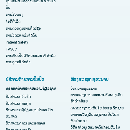
ຄຸນນະພາບທາງດ້ານຄລີນິກ & ຜົນໄດ້
ຮັບ
ການຮັບຮອງ
ໄອທີດີເລີດ
ການ​ຄວບ​ຄຸມ​ການ​ຕິດ​ເຊື້ອ​
ການວັດແທກຜົນໄດ້ຮັບ
Patient Safety
TASCC
ການຫັນເປັນດິຈິຕອນແລະ AI ສໍາລັບ
ການດູແລທີ່ດີກວ່າ
ບໍລິການດ້ານການປິ່ນປົວ
ຫ້ອງສະ ໝຸດ ສຸຂະພາບ
ຊອກຫາທ່ານໝໍຕາມຄວາມຊ່ຽວຊານ
ບົດຄວາມສຸຂະພາບ
ຕາຕະລາງການຂະຫຍາຍຕົວຂອງເດັກ
ປຶກສາແພດຫົວໃຈ
ຍິງເດັກນ້ອຍ
ປຶກສາແພດກະດູກ
ຕາຕະລາງການເຕີບໃຫຍ່ຂອງເດັກຊາຍ
ປຶກສາແພດຜູ້ຊ່ຽວຊານດ້ານລະບົບ
ອາການເບື້ອງຕົ້ນຂອງການເປັນໂຣກ
ປະສາດ
ຫົວໃຈວາຍ
ປຶກສາແພດກະເພາະອາຫານ
ວິທີແກ້ໄຂຢູ່ເຮືອນສຳລັບກ້ອນຫີນໃນ