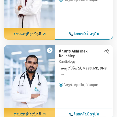
ການແຕ່ງຕັ້ງຫນັງສື
ໂທຫາໃນປັດຈຸບັນ
ທ່ານດຣ Abhishek
Kaushley
Cardiology
ອາຍຸ 7 ປີຂຶ້ນໄປ, MBBS, MD, DNB
...
ໂຮງໝໍ Apollo, Bilaspur
ການແຕ່ງຕັ້ງຫນັງສື
ໂທຫາໃນປັດຈຸບັນ