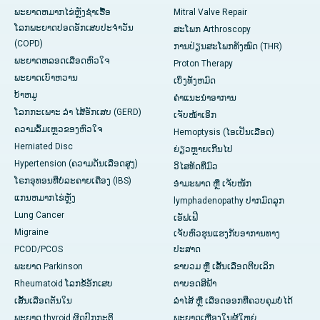
ພະຍາດຫມາກໄຂ່ຫຼັງຊໍາເຮື້ອ
Mitral Valve Repair
ໂລກພະຍາດປອດອັກເສບປະຈໍາວັນ
ສະໂພກ Arthroscopy
(COPD)
ການປ່ຽນສະໂພກທັງໝົດ (THR)
ພະຍາດຫລອດເລືອດຫົວໃຈ
Proton Therapy
ພະຍາດເບົາຫວານ
ເບິ່ງທັງຫມົດ
ບ້າຫມູ
ຄໍາແນະນໍາອາການ
ໂລກກະເພາະ ລຳ ໄສ້ອັກເສບ (GERD)
ເຈັບໜ້າເອິກ
ຄວາມລົ້ມເຫຼວຂອງຫົວໃຈ
Hemoptysis (ໄອເປັນເລືອດ)
Herniated Disc
ຍ່ຽວຫຼາຍເກີນໄປ
Hypertension (ຄວາມດັນເລືອດສູງ)
ວິໄສທັດທີ່ມົວ
ໂຣກອຸທອນທີ່ບໍ່ລະຄາຍເຄືອງ (IBS)
ອຳມະພາດ ຫຼື ເຈັບໜັກ
ແກນ​ຫມາກ​ໄຂ່​ຫຼັງ
lymphadenopathy ປາກມົດລູກ
Lung Cancer
ເອັຟເຟີ
Migraine
ເຈັບຫົວຮຸນແຮງກັບອາການທາງ
PCOD/PCOS
ປະສາດ
ພະຍາດ Parkinson
ຂາບວມ ຫຼື ເສັ້ນເລືອດຕີບເລິກ
Rheumatoid ໂລກຂໍ້ອັກເສບ
ຕາບອດສີຟ້າ
ເສັ້ນເລືອດຕັນໃນ
ລຳໄສ້ ຫຼື ເລືອດອອກທີ່ຄວບຄຸມບໍ່ໄດ້
ພະຍາດ thyroid ຜິດປົກກະຕິ
ພະຍາດເຫຼືອງໃນຜູ້ໃຫຍ່