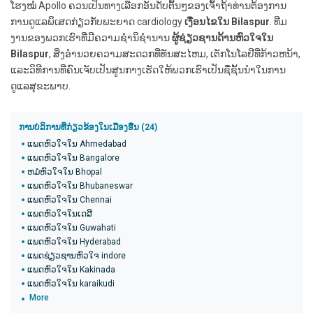
ໂຮງໝໍ Apollo ຄວນເປັນທາງເລືອກອັນດັບຕົ້ນໆຂອງເຈົ້າຖ້າທ່ານຕ້ອງການ
ການດູແລພິເສດກ່ຽວກັບພະຍາດ cardiology
ເງື່ອນໄຂໃນ Bilaspur
. ທີມ
ງານຂອງພວກເຮົາທີ່ມີຄວາມຊໍານິຊໍານານ
ຜູ້ຊ່ຽວຊານດ້ານຫົວໃຈໃນ
Bilaspur
, ສິ່ງອໍານວຍຄວາມສະດວກທີ່ທັນສະໄຫມ, ເຕັກໂນໂລຢີທີ່ກ້າວຫນ້າ,
ແລະວິທີການທີ່ຄົນເຈັບເປັນສູນກາງເຮັດໃຫ້ພວກເຮົາເປັນຊື່ຊັ້ນນໍາໃນການ
ດູແລສຸຂະພາບ.
ການບໍລິການທີ່ກ່ຽວຂ້ອງໃນເມືອງອື່ນ (24)
ແພດຫົວໃຈໃນ Ahmedabad
ແພດຫົວໃຈໃນ Bangalore
ຫມໍຫົວໃຈໃນ Bhopal
ແພດຫົວໃຈໃນ Bhubaneswar
ແພດຫົວໃຈໃນ Chennai
ແພດຫົວໃຈໃນເດລີ
ແພດຫົວໃຈໃນ Guwahati
ແພດຫົວໃຈໃນ Hyderabad
ແພດຊ່ຽວຊານຫົວໃຈ indore
ແພດຫົວໃຈໃນ Kakinada
ແພດຫົວໃຈໃນ karaikudi
More