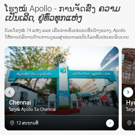
ໂຮງໝໍ Apollo - ການຈັດສົ່ງ
ຄວາມ
ເປັນເລີດ, ຢູ່ທົ່ວທຸກແຫ່ງ
ດ້ວຍໂຮງໝໍ 74 ແຫ່ງ ແລະ ເຄືອຂ່າຍທົ່ວປະເທດທີ່ກວ້າງຂວາງ, Apollo
ໃຫ້ການບໍລິການດ້ານການດູແລສຸຂະພາບລະດັບໂລກທົ່ວປະເທດອິນເດຍ.
Chennai
Hy
ໂຮງໝໍ Apollo ໃນ Chennai
ໂຮງໝ
12 ສະຖານທີ່