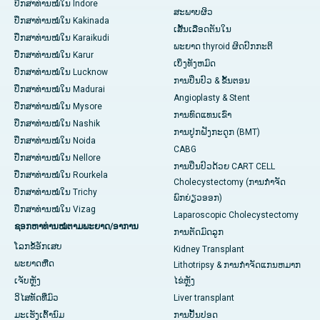
ປຶກສາທ່ານໝໍໃນ Indore
ສະພາບຜິວ
ປຶກສາທ່ານໝໍໃນ Kakinada
ເສັ້ນເລືອດຕັນໃນ
ປຶກສາທ່ານໝໍໃນ Karaikudi
ພະຍາດ thyroid ຜິດປົກກະຕິ
ປຶກສາທ່ານໝໍໃນ Karur
ເບິ່ງທັງຫມົດ
ປຶກສາທ່ານໝໍໃນ Lucknow
ການປິ່ນປົວ & ຂັ້ນຕອນ
ປຶກສາທ່ານໝໍໃນ Madurai
Angioplasty & Stent
ປຶກສາທ່ານໝໍໃນ Mysore
ການທົດແທນເຂົ່າ
ປຶກສາທ່ານໝໍໃນ Nashik
ການປູກຝັງກະດູກ (BMT)
ປຶກສາທ່ານໝໍໃນ Noida
CABG
ປຶກສາທ່ານໝໍໃນ Nellore
ການປິ່ນປົວດ້ວຍ CART CELL
ປຶກສາທ່ານໝໍໃນ Rourkela
Cholecystectomy (ການກຳຈັດ
ປຶກສາທ່ານໝໍໃນ Trichy
ພົກຍ່ຽວອອກ)
ປຶກສາທ່ານໝໍໃນ Vizag
Laparoscopic Cholecystectomy
ຊອກຫາທ່ານໝໍຕາມພະຍາດ/ອາການ
ການຕັດມົດລູກ
ໂລກຂໍ້ອັກເສບ
Kidney Transplant
ພະຍາດຫືດ
Lithotripsy & ການກໍາຈັດແກນຫມາກ
ເຈັບ​ຫຼັງ
ໄຂ່ຫຼັງ
ວິໄສທັດທີ່ມົວ
Liver transplant
ມະເຮັງເຕົ້ານົມ
ການປັ້ນປອດ