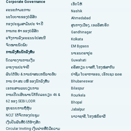
Corporate Governance
ເຮັດໃຫ້
ໂຮງໝໍທີ່ດີທີ່ສຸດໃນ Arepally, Warangal
ຄະນະກໍາມະການ
Nashik
ນະໂຍບາຍຂອງບໍລິສັດ
Ahmedabad
ໂຮງໝໍທີ່ດີທີ່ສຸດໃນ Arera Colony, Bhopal
ກອງປະຊຸມສາມັນປະ ຈຳ ປີ
ສູນກາງເມືອງ, ເອລລິສບຣິດ
ການກະ ທຳ ຂອງບໍລິສັດ
Gandhinagar
ໂຮງຫມໍທີ່ດີທີ່ສຸດໃນ Jayanagar, Bangalore
ແຈ້ງການລົງຄະແນນໄປສະນີ
Kolkata
ໂຮງໝໍທີ່ດີທີ່ສຸດໃນ KK Nagar, Madurai
ຈົດໝາຍນັດພົບ
EM Bypass
ການລົງທຶນນັກລົງທຶນ
ນາເຣນດຣາປູຣ
ໂຮງຫມໍທີ່ດີທີ່ສຸດໃນ Ramji Nagar, Nellore
ບົດລາຍງານການເງິນ
Guwahati
ລາຍງານປະຈໍາປີ
ຄຣິສຕຽນ ບາສຕີ, ໂຮງໝໍສາກົນ
ໂຮງຫມໍທີ່ດີທີ່ສຸດໃນ Sector-19, Rourkela
ຜົນໄດ້ຮັບ & ການນໍາສະເຫນີລາຍຮັບ
ປາຊິມ ໂບຣາກາອອນ, ເອັກເຊວ ແຄຣ
ໂຮງໝໍທີ່ດີທີ່ສຸດໃນ Swargate, Pune
ການ ນຳ ສະ ເໜີ ຂອງນັກລົງທືນ
Bhubaneswar
ເອກະສານລະບຽບການ
Bilaspur
ໂຮງໝໍມະເຮັງແມ່ຍິງທີ່ດີທີ່ສຸດໃນພາກໃຕ້ຂອງເດລີ
ການເປີດເຜີຍພາຍໃຕ້ກົດລະບຽບ 46 &
Rourkela
62 ຂອງ SEBI LODR
Bhopal
ຮູບແບບການຖືຫຸ້ນ
Jabalpur
NCLT ໄດ້​ຈັດ​ກອງ​ປະ​ຊຸມ​
ນາວາຊາຣີ, ໂຮງໝໍນິຣາລີ
ເງິນປັນຜົນທີ່ບໍ່ໄດ້ອ້າງສິດ
Circular Inviting ເງິນຝາກທີ່ບໍ່ມີຄວາມ