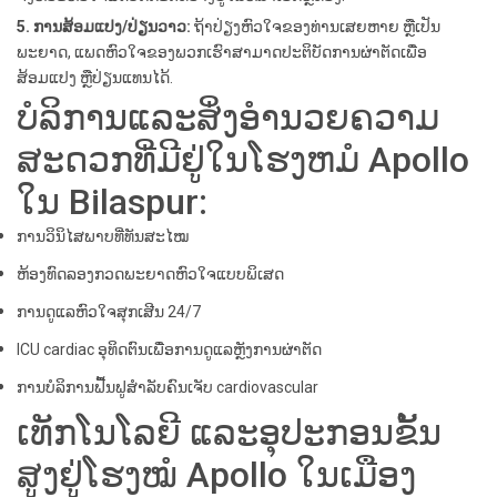
5. ການສ້ອມແປງ/ປ່ຽນວາວ:
ຖ້າປ່ຽງຫົວໃຈຂອງທ່ານເສຍຫາຍ ຫຼືເປັນ
ພະຍາດ, ແພດຫົວໃຈຂອງພວກເຮົາສາມາດປະຕິບັດການຜ່າຕັດເພື່ອ
ສ້ອມແປງ ຫຼືປ່ຽນແທນໄດ້.
ບໍລິການແລະສິ່ງອໍານວຍຄວາມ
ສະດວກທີ່ມີຢູ່ໃນໂຮງຫມໍ Apollo
ໃນ Bilaspur:
ການວິນິໄສພາບທີ່ທັນສະໄໝ
ຫ້ອງທົດລອງກວດພະຍາດຫົວໃຈແບບພິເສດ
ການດູແລຫົວໃຈສຸກເສີນ 24/7
ICU cardiac ອຸທິດຕົນເພື່ອການດູແລຫຼັງການຜ່າຕັດ
ການບໍລິການຟື້ນຟູສໍາລັບຄົນເຈັບ cardiovascular
ເທັກໂນໂລຍີ ແລະອຸປະກອນຂັ້ນ
ສູງຢູ່ໂຮງໝໍ Apollo ໃນເມືອງ