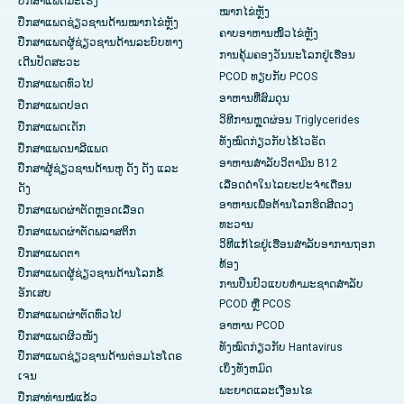
ປຶກສາແພດມະເຮັງ
ໝາກໄຂ່ຫຼັງ
ປຶກສາແພດຊ່ຽວຊານດ້ານໝາກໄຂ່ຫຼັງ
ຄາບອາຫານໜິ້ວໄຂ່ຫຼັງ
ປຶກສາແພດຜູ້ຊ່ຽວຊານດ້ານລະບົບທາງ
ການຄຸ້ມຄອງວັນນະໂລກຢູ່ເຮືອນ
ເດີນປັດສະວະ
PCOD ທຽບກັບ PCOS
ປຶກສາແພດທົ່ວໄປ
ອາຫານທີ່ສົມດຸນ
ປຶກສາແພດປອດ
ວິທີການຫຼຸດຜ່ອນ Triglycerides
ປຶກສາແພດເດັກ
ທັງໝົດກ່ຽວກັບໄຂ້ໄວຣັດ
ປຶກສາແພດນາລີແພດ
ອາຫານສຳລັບວິຕາມິນ B12
ປຶກສາຜູ້ຊ່ຽວຊານດ້ານຫູ ດັງ ດັງ ແລະ
ເລືອດດໍາໃນໄລຍະປະຈໍາເດືອນ
ດັງ
ອາຫານເພື່ອຕ້ານໂລກຮິດສີດວງ
ປຶກສາແພດຜ່າຕັດຫຼອດເລືອດ
ທະວານ
ປຶກສາແພດຜ່າຕັດພລາສຕິກ
ວິທີແກ້ໄຂຢູ່ເຮືອນສຳລັບອາການຖອກ
ປຶກສາແພດຕາ
ທ້ອງ
ປຶກສາແພດຜູ້ຊ່ຽວຊານດ້ານໂລກຂໍ້
ການປິ່ນປົວແບບທໍາມະຊາດສໍາລັບ
ອັກເສບ
PCOD ຫຼື PCOS
ປຶກສາແພດຜ່າຕັດທົ່ວໄປ
ອາຫານ PCOD
ປຶກສາແພດຜິວໜັງ
ທັງໝົດກ່ຽວກັບ Hantavirus
ປຶກສາແພດຊ່ຽວຊານດ້ານຕ່ອມໄຮໂດຣ
ເບິ່ງ​ທັງ​ຫມົດ
ເຈນ
ພະຍາດແລະເງື່ອນໄຂ
ປຶກສາທ່ານໝໍແຂ້ວ