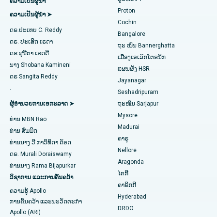
ຄວາມເປັນຜູ້ນໍາ
ປັດສະວະ
ສ້ອມແປງວາວ MitraClip
ໂຮງໝໍທີ່ດີທີ່ສຸດໃນ Arilova, Vizag
Proton
ຄວາມເປັນຜູ້ນໍາ ➤
Cochin
ການຜ່າຕັດຫົວໃຈແບບຮຸກຮານໜ້ອຍສຸດ
ໂຮງໝໍທີ່ດີທີ່ສຸດໃນ Kanpur Road, Lucknow
ດຣ.ປະເທບ C. Reddy
Bangalore
ຊອກຫາແພດຜູ້ຊ່ຽວຊານດ້ານພະຍາດເບົາຫວານ
ດຣ. ປະເສີດ ເຣດາ
catheter Ablation
ໂຮງໝໍທີ່ດີທີ່ສຸດໃນເຂດ 26, Noida
ຖະ ໜົນ Bannerghatta
ດຣ ສຸນີຕາ ເຣດດີ
ເມືອງເອເລັກໂຕຣນິກ
ການຜ່າຕັດຟື້ນຟູ ACL
ໂຮງໝໍທີ່ດີທີ່ສຸດໃນ Gandhinagar, Ahmedabad
ນາງ Shobana Kamineni
ແຜນຜັງ HSR
ຊອກຫາແພດຊ່ຽວຊານດ້ານພະຍາດຍິງ
ດຣ Sangita Reddy
Jayanagar
ການປ່ຽນແທນບ່າໄຫລ່
ໂຮງໝໍທີ່ດີທີ່ສຸດໃນ Aragonda, Andhra Pradesh
.
Seshadripuram
Ablation Endometrial
ໂຮງໝໍທີ່ດີທີ່ສຸດໃນຖະໜົນ Bannerghatta, Bangalore
ຜູ້ອໍານວຍການເອກະລາດ ➤
ຖະໜົນ Sarjapur
ຊອກຫາແພດທົ່ວໄປ
Mysore
ທ່ານ MBN Rao
ເສັ້ນເລືອດແດງຂອງມົດລູກ
ໂຮງໝໍທີ່ດີທີ່ສຸດໃນໜ່ວຍທີ 15, Bhubaneswar
Madurai
ທ່ານ ສົມມິດ
ຄາຣູ
ການຜ່າຕັດໄຂ່ຫຼັງ
ໂຮງໝໍທີ່ດີທີ່ສຸດໃນຖະໜົນ Seepat, Bilaspur
ທ່ານ​ນາງ ວີ ກາ​ວິ​ທິ​ດາ ດັອດ
ຊອກຫານັກຈິດຕະວິທະຍາ
Nellore
ດຣ. Murali Doraiswamy
ການຜ່າຕັດມະເຮັງເຕົ້ານົມ
ໂຮງໝໍທີ່ດີທີ່ສຸດໃນ Ellisbridge, Ahmedabad
Aragonda
ທ່ານ​ນາງ Rama Bijapurkar
ໄຕກີ
ວິຊາການ ແລະການຄົ້ນຄວ້າ
ການປິ່ນປົວໂຣກຜີວ ໜັງ
ໂຮງໝໍທີ່ດີທີ່ສຸດໃນນິວເດລີ
ຊອກຫາແພດຜ່າຕັດທົ່ວໄປ
ຄາຣິກກີ
ຄວາມຮູ້ Apollo
Hyderabad
Colonoscopy
ໂຮງໝໍທີ່ດີທີ່ສຸດໃນ DRDO, Hyderabad
ການຄົ້ນຄວ້າ ແລະນະວັດຕະກໍາ
DRDO
Apollo (ARI)
Polypectomy