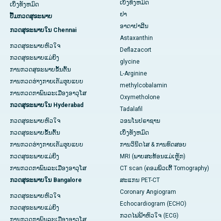
ເບິ່ງທັງຫມົດ
ເບິ່ງທັງຫມົດ
ຢາ
ປື້ມກວດສຸຂະພາບ
ອາດາປາລີນ
ກວດສຸຂະພາບໃນ Chennai
Astaxanthin
ກວດສຸຂະພາບຫົວໃຈ
Deflazacort
ກວດສຸຂະພາບແມ່ຍິງ
glycine
ການກວດສຸຂະພາບຂັ້ນຕົ້ນ
L-Arginine
ການກວດຮ່າງກາຍເຕັມຮູບແບບ
methylcobalamin
ການກວດກາພົນລະເມືອງອາວຸໂສ
Oxymetholone
ກວດສຸຂະພາບໃນ Hyderabad
Tadalafil
ກວດສຸຂະພາບຫົວໃຈ
ວອນໂນປຣາຊານ
ກວດສຸຂະພາບຂັ້ນຕົ້ນ
ເບິ່ງທັງຫມົດ
ການກວດຮ່າງກາຍເຕັມຮູບແບບ
ການວິນິດໄສ & ການທົດສອບ
ກວດສຸຂະພາບແມ່ຍິງ
MRI (ພາບສະທ້ອນແມ່ເຫຼັກ)
ການກວດກາພົນລະເມືອງອາວຸໂສ
CT scan (ຄອມພິວເຕີ້ Tomography)
ກວດສຸຂະພາບໃນ Bangalore
ສະແກນ PET-CT
Coronary Angiogram
ກວດສຸຂະພາບຫົວໃຈ
Echocardiogram (ECHO)
ກວດສຸຂະພາບແມ່ຍິງ
ກວດໄຟຟ້າຫົວໃຈ (ECG)
ການກວດກາພົນລະເມືອງອາວຸໂສ