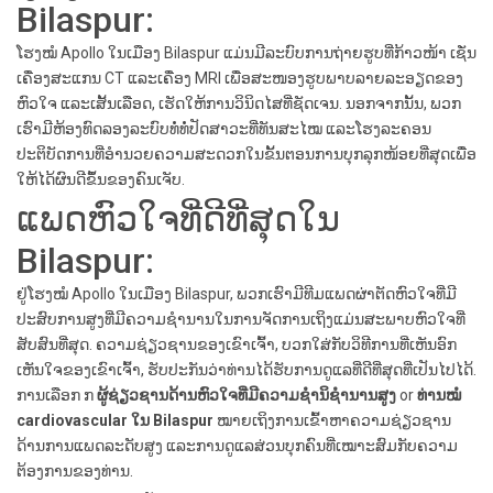
Bilaspur:
ໂຮງໝໍ Apollo ໃນເມືອງ Bilaspur ແມ່ນມີລະບົບການຖ່າຍຮູບທີ່ກ້າວໜ້າ ເຊັ່ນ
ເຄື່ອງສະແກນ CT ແລະເຄື່ອງ MRI ເພື່ອສະໜອງຮູບພາບລາຍລະອຽດຂອງ
ຫົວໃຈ ແລະເສັ້ນເລືອດ, ເຮັດໃຫ້ການວິນິດໄສທີ່ຊັດເຈນ. ນອກຈາກນັ້ນ, ພວກ
ເຮົາມີຫ້ອງທົດລອງລະບົບທໍ່ທໍ່ປັດສາວະທີ່ທັນສະໄໝ ແລະໂຮງລະຄອນ
ປະຕິບັດການທີ່ອຳນວຍຄວາມສະດວກໃນຂັ້ນຕອນການບຸກລຸກໜ້ອຍທີ່ສຸດເພື່ອ
ໃຫ້ໄດ້ຜົນດີຂຶ້ນຂອງຄົນເຈັບ.
ແພດຫົວໃຈທີ່ດີທີ່ສຸດໃນ
Bilaspur:
ຢູ່ໂຮງໝໍ Apollo ໃນເມືອງ Bilaspur, ພວກເຮົາມີທີມແພດຜ່າຕັດຫົວໃຈທີ່ມີ
ປະສົບການສູງທີ່ມີຄວາມຊຳນານໃນການຈັດການເຖິງແມ່ນສະພາບຫົວໃຈທີ່
ສັບສົນທີ່ສຸດ. ຄວາມຊ່ຽວຊານຂອງເຂົາເຈົ້າ, ບວກໃສ່ກັບວິທີການທີ່ເຫັນອົກ
ເຫັນໃຈຂອງເຂົາເຈົ້າ, ຮັບປະກັນວ່າທ່ານໄດ້ຮັບການດູແລທີ່ດີທີ່ສຸດທີ່ເປັນໄປໄດ້.
ການເລືອກ ກ
ຜູ້ຊ່ຽວຊານດ້ານຫົວໃຈທີ່ມີຄວາມຊໍານິຊໍານານສູງ
or
ທ່ານໝໍ
cardiovascular ໃນ Bilaspur
ໝາຍເຖິງການເຂົ້າຫາຄວາມຊ່ຽວຊານ
ດ້ານການແພດລະດັບສູງ ແລະການດູແລສ່ວນບຸກຄົນທີ່ເໝາະສົມກັບຄວາມ
ຕ້ອງການຂອງທ່ານ.