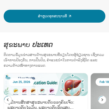
ສຳຫຼວດທຸກສະຖານທີ່
ສຸຂະພາບ
ປະ​ເທດ
ຕິດຕາມຂໍ້ມູນຂ່າວສານດ້ານສຸຂະພາບທີ່ຂຽນໂດຍຜູ້ຊ່ຽວຊານ ເຊິ່ງກວມ
ເອົາການປ້ອງກັນ, ການປິ່ນປົວ, ຄຳແນະນຳໃນການດຳລົງຊີວິດ ແລະ
ຄວາມກ້າວໜ້າທາງການແພດ.
Jun 25, 2026
Feb 18
ຄູ່ມືການສຶກສາສຸຂະພາບຕັບຂອງຄົນເຈັບ:
ພະຍາດຕັບໄຂມັນ, ພະຍາດຕັບອັກເສບ,