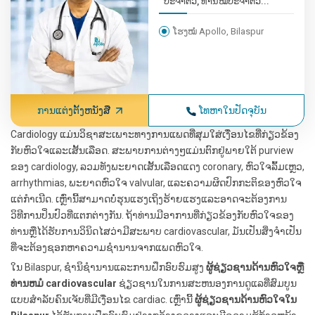
ປະຈຳຕົວ, ທ່ານໝໍປະຈຳຕົວ...
ໂຮງໝໍ Apollo, Bilaspur
ການແຕ່ງຕັ້ງຫນັງສື
ໂທຫາໃນປັດຈຸບັນ
Cardiology ແມ່ນວິຊາສະເພາະທາງການແພດທີ່ສຸມໃສ່ເງື່ອນໄຂທີ່ກ່ຽວຂ້ອງ
ກັບຫົວໃຈແລະເສັ້ນເລືອດ. ສະພາບການຕ່າງໆແມ່ນຕົກຢູ່ພາຍໃຕ້ purview
ຂອງ cardiology, ລວມທັງພະຍາດເສັ້ນເລືອດແດງ coronary, ຫົວໃຈລົ້ມເຫຼວ,
arrhythmias, ພະຍາດຫົວໃຈ valvular, ແລະຄວາມຜິດປົກກະຕິຂອງຫົວໃຈ
ແຕ່ກໍາເນີດ. ເຫຼົ່ານີ້ສາມາດບໍ່ຮຸນແຮງເຖິງຮ້າຍແຮງແລະອາດຈະຕ້ອງການ
ວິທີການປິ່ນປົວທີ່ແຕກຕ່າງກັນ. ຖ້າທ່ານມີອາການທີ່ກ່ຽວຂ້ອງກັບຫົວໃຈຂອງ
ທ່ານຫຼືໄດ້ຮັບການວິນິດໄສວ່າມີສະພາບ cardiovascular, ມັນເປັນສິ່ງຈໍາເປັນ
ທີ່ຈະຕ້ອງຊອກຫາຄວາມຊໍານານຈາກແພດຫົວໃຈ.
ໃນ Bilaspur, ຊໍານິຊໍານານແລະການຝຶກອົບຮົມສູງ
ຜູ້ຊ່ຽວຊານດ້ານຫົວໃຈຫຼື
ທ່ານຫມໍ cardiovascular
ຊ່ຽວຊານໃນການສະຫນອງການດູແລທີ່ສົມບູນ
ແບບສໍາລັບຄົນເຈັບທີ່ມີເງື່ອນໄຂ cardiac. ເຫຼົ່ານີ້
ຜູ້ຊ່ຽວຊານດ້ານຫົວໃຈໃນ