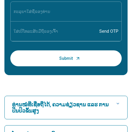
ທ່ານໝໍທີ່ເຊື່ອຖືໄດ້, ຄວາມຊ່ຽວຊານ ແລະ ການ
ປິ່ນປົວຂັ້ນສູງ
ຊອກຫາໂຮງ ໝໍ