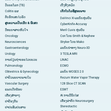
ວັນນະໂລກ (TB)
ເບິ່ງທັງຫມົດ
Colitis ແຜ
ເຕັກໂນໂລຊີສຸຂະພາບ
ຕັບອັກເສບໄວຣັດ
DaVinci XI-ລະບົບຫຸ່ນຍົນ
ສູນຄວາມເປັນເລີດ & ພິເສດ
CyberKnife-Accuray
ວິທະຍາສາດຫົວໃຈ
Meril Cuvis ຫຸ່ນຍົນ
Oncology
Cori ໂດຍ Smith & Nephew
Neurosciences
Stryker ໂດຍ Mako
Gastroenterology
ລະບົບນຳທາງ Neuro-3D
Urology
3 TESLA MRI
ການປ່ຽນຖ່າຍອະໄວຍະວະ
LINAC
Pulmonology
ECMO
Obtestrics & Gynecology
ລະບົບ MOSES 2.0
ຢາ​ປົວ​ພະ​ຍາດ​ພາຍ​ໃນ
Rezum Water Vapor Therapy
Vascular Surgery
128 Slice CT SCAN
ແພດເດັກນ້ອຍ
ESWT
ເຄື່ອງສໍາອາງ
AI ການວິນິດໄສ
ເຄື່ອງຜ່າຕັດ Neurosurgery
ຢາປ້ອງກັນ
Stereotactic
ຢາປະສົມປະສານ