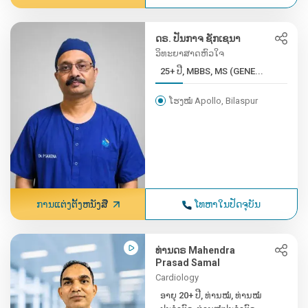
ດຣ. ປັນກາຈ ຊັກເຊນາ
ວິທະຍາສາດຫົວໃຈ
25+ ປີ, MBBS, MS (GENE...
ໂຮງໝໍ Apollo, Bilaspur
ການແຕ່ງຕັ້ງຫນັງສື
ໂທຫາໃນປັດຈຸບັນ
ທ່ານດຣ Mahendra
Prasad Samal
Cardiology
ອາຍຸ 20+ ປີ, ທ່ານໝໍ, ທ່ານໝໍ