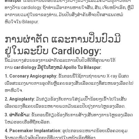
Bilaspur
ໄດ້ຮັບການຝຶກອົບຮົມຢ່າງກວ້າງຂວາງແລະມີຄວາມຮູ້ກ້າວຫນ້າ
ທາງດ້ານ cardiology. ຖ້າທ່ານມີອາການຫາຍໃຈສັ້ນ, ສັ່ນ, ເຈັບຫນ້າເອິກ, ຫຼືມີ
ອາການບວມຢູ່ໃນຂາຂອງທ່ານ, ມັນເປັນສິ່ງສໍາຄັນທີ່ຈະປຶກສາແພດຫມໍ
ຫົວໃຈໃນ Bilaspur.
ການຜ່າຕັດ ແລະການປິ່ນປົວມີ
ຢູ່ໃນລະບົບ Cardiology:
ນີ້ແມ່ນບາງສ່ວນຂອງການຜ່າຕັດແລະການປິ່ນປົວທີ່ດີທີ່ສຸດພາຍໃຕ້
ການ
cardiology ມີຢູ່ໃນໂຮງຫມໍ Apollo ໃນ Bilaspur
:
1. Coronary Angiography:
ຂັ້ນຕອນນີ້ໃຊ້ການຖ່າຍພາບ X-ray ພິເສດ
ເພື່ອສະແດງພາບການອຸດຕັນຫຼືແຄບຂອງເສັ້ນເລືອດແດງທີ່ສະຫນອງເລືອດໄປ
ຫາຫົວໃຈ.
2. Angioplasty:
ມັນກ່ຽວຂ້ອງກັບການໃສ່ປູມເປົ້ານ້ອຍໆເຂົ້າໄປໃນເສັ້ນ
ເລືອດແດງທີ່ແຄບເພື່ອຂະຫຍາຍພວກມັນແລະປັບປຸງການໄຫຼຂອງເລືອດ.
3. ຜ່າຕັດຂ້າມ:
ຂັ້ນຕອນນີ້ກ່ຽວຂ້ອງກັບການສ້າງເສັ້ນທາງການໄຫຼຂອງເລືອດ
ໃຫມ່ຮອບເຮືອທີ່ຖືກບລັອກ.
4. Pacemaker Implantation:
ອຸປະກອນຂະຫນາດນ້ອຍເພື່ອຄວບຄຸມ
ຈັງຫວະຫົວໃຈຜິດປົກກະຕິທີ່ວາງຢູ່ໃນຫນ້າເອິກຫຼືທ້ອງ.