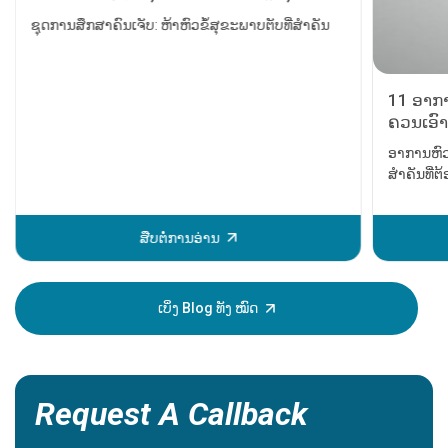
ພະຍາດຕັບແຂງ, ​​ການຜ່າຕັດປ່ຽນຕັບ ແລະ
ຊຸດການສຶກສາຄົນເຈັບ: ຫ້າຫົວຂໍ້ສຸຂະພາບຕັບທີ່ສຳຄັນ
ມະເຮັງຕັບ
11 ອາກາ
ຄວນເອົາ
ອາການຫົວ
ສຳຄັນທີ່
ບັນຫາຫົວໃ
ໄດ້ຮັບການ
ຫຼັກຈະເກ
ສືບຕໍ່ການອ່ານ
ຂອງການເປັ
ສາມາດຊ່ວຍ
ສະນັ້ນມັນຈ
ເບິ່ງ Blog ທັງ ໝົດ
ອາການເຫຼົ່
Request A Callback