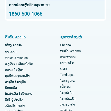
ສະໂພກ Arthroscopy
ສູນມະເຮັງໂປຣຕອນທີ່ດີທີ່ສຸດໃນ Chennai
ສາຍຊ່ວຍເຫຼືອດ້ານສຸຂະພາບ
1860-500-1066
Total Hip Replacement
ຊອກຫາຜູ້ຊ່ຽວຊານດ້ານຫູ ດັງ ດັງ ແລະ ດັງ
ໂຮງໝໍເດັກທີ່ດີທີ່ສຸດໃນ Thousand Lights, Chennai
Proton Therapy
ໂຮງໝໍຍິງທີ່ດີທີ່ສຸດໃນ Thousand Lights, Chennai
ຊອກຫາແພດຊ່ຽວຊານດ້ານປອດ
ການປ່ຽນຫົວເຂົ່າທັງໝົດທີ່ຮຸກຮານໜ້ອຍສຸດ
ໂຮງໝໍທີ່ດີທີ່ສຸດໃນ Paschim Boragaon, Guwahati
ຄົ້ນພົບ Apollo
ຊອກຫາໂຮງ ໝໍ
ໄວຕິດຕາມການທົດແທນ Knee Knee
ໂຮງໝໍທີ່ດີທີ່ສຸດໃນ PH Road, Chennai
ເລື່ອງ Apollo
Chennai
ຊອກຫາໝໍແຂ້ວ
ຖະໜົນ Greams
ພາບລວມ
Sleeve Gastrectomy
ສູນຫົວໃຈທີ່ດີທີ່ສຸດໃນ Thousand Lights, Chennai
ວານາກາຣາມ
Vision & Mission
ເຕຍນໍ້າເພັດ
ການຜ່າຕັດ Lasik
ໂຮງໝໍທີ່ດີທີ່ສຸດໃນ Jubilee Hills, Hyderabad
ເພງສັນລະເສີນອາໂປໂລ
ຊອກຫາແພດເດັກ
OMR
ຄວາມເປັນຜູ້ນໍາ
ໂຣກຜີວ ໜັງ
ໂຮງໝໍທີ່ດີທີ່ສຸດໃນ Tondiarpet, Chennai
Tondiarpet
ກຸ່ມຍີ່ຫໍ້ຂອງພວກເຮົາ
ໂຄຕະປູຣາມ
ລາງວັນ & ລາງວັນ
liposuction
ໂຮງໝໍທີ່ດີທີ່ສຸດໃນ Kotturpuram, Chennai
ເຟີສເມດ
ຊອກຫາແພດຜິວໜັງ
ພັນທະມິດ
ໂຮງໝໍເດັກ
Coronary Angiogram
ໂຮງຫມໍທີ່ດີທີ່ສຸດໃນຖະຫນົນ Kovai, Karur
ຜົນສຳເລັດ & ເປົ້າໝາຍ
ໂຮງໝໍແມ່ຍິງ
ມື້ໜຶ່ງຢູ່ Apollo
Transcatheter Aortic Valve ປ່ຽນແທນ
ໂຮງໝໍທີ່ດີທີ່ສຸດໃນ Karapakkam, Chennai
ກາລະປາຄຳ
ຊອກຫາແພດຊ່ຽວຊານດ້ານລະບົບທາງເດີນ
ວຽກເຮັດງານທໍາ
ສູນຫົວໃຈ