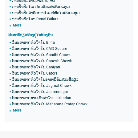
ການປິ່ນປົວການບາດເຈັບ Acl
ການປິ່ນປົວໂຣກປອດອັກເສບສ້ວຍແຫຼມ
ການປິ່ນປົວສໍາລັບການໂຈມຕີຫົວໃຈສ້ວຍແຫຼມ
ການປິ່ນປົວໂຣກ Renal Failure
More
ພິເສດທີ່ກ່ຽວຂ້ອງຢູ່ໃນທ້ອງຖິ່ນ
ວິທະຍາສາດຫົວໃຈໃນ Bilha
ວິທະຍາສາດຫົວໃຈໃນ CMD Square
ວິທະຍາສາດຫົວໃຈໃນ Gandhi Chowk
ວິທະຍາສາດຫົວໃຈໃນ Ganesh Chowk
ວິທະຍາສາດຫົວໃຈໃນ Ganiyari
ວິທະຍາສາດຫົວໃຈໃນ Gatora
ວິທະຍາສາດຫົວໃຈໃນອານານິຄົມສວນສີຂຽວ
ວິທະຍາສາດຫົວໃຈໃນ Jagmal Chowk
ວິທະຍາສາດຫົວໃຈໃນ Jairamnagar
ວິ​ທະ​ຍາ​ສາດ​ການ​ເຕັ້ນ​ລໍາ​ໃນ Lalkhadan​
ວິທະຍາສາດຫົວໃຈໃນ Maharana Pratap Chowk
More