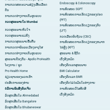
Endoscopy & Colonoscopy
ການກວດສອບຄວາມສ່ຽງເສັ້ນເລືອດ
ການທົດສອບ SGPT
ຕັນ
ການທົດສອບການເຮັດວຽກຂອງປອດ
ການກວດຮ່າງກາຍເຕັມຮູບແບບ
(PFT)
ກວດສຸຂະພາບໃນ Mumbai
ການທົດສອບການເຮັດວຽກຂອງຕັບ
ກວດສຸຂະພາບຫົວໃຈ
(LFT)
ກວດສຸຂະພາບແມ່ຍິງ
ກວດເລືອດຄົບຖ້ວນ (CBC)
ການກວດສຸຂະພາບຂັ້ນຕົ້ນ
ການທົດສອບການເຮັດວຽກຂອງຫມາກ
ການກວດກາພົນລະເມືອງອາວຸໂສ
ໄຂ່ຫຼັງ (KFT)
ການກວດຮ່າງກາຍເຕັມຮູບແບບ
ສຸຂະພາບ & ຊີວິດ
ສຸຂະພາບປ້ອງກັນ - Apollo ProHealth
ເບິ່ງທັງຫມົດ
ໂຄງການ / ຊຸດ
ເຄື່ອງຄິດເລກສຸຂະພາບ
Pro Health Home
BMI Calculator
ຊ່ຽວຊານຂອງພວກເຮົາ
ເຄື່ອງຄິດເລກ BMR
ປະສົບການຂອງທ່ານ
ເຄື່ອງຄິດໄລ່ໄຂມັນໃນຮ່າງກາຍ
ບໍລິການຂົນສົ່ງຄົນເຈັບ
ການທົດສອບວິໄສທັດສີ
ເບິ່ງ​ທັງ​ຫມົດ
ລົດສຸກເສີນໃນ Ahmedabad
ລົດສຸກເສີນໃນ Bangalore
ລົດສຸກເສີນໃນ Bhubaneswar