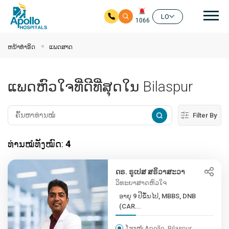
ຊີ້ນ
LO
1066
ໃຫ້ຂ້າມໄປຫາເນື້ອໃນຕົ້ນຕໍ
ຫນ້າທໍາອິດ
ແພດສາດ
ແພດຫົວໃຈທີ່ດີທີ່ສຸດໃນ Bilaspur
Filter By
ທ່ານໝໍທັງໝົດ:
4
ດຣ. ຣູເປສ ສຣິວາສະວາ
ວິທະຍາສາດຫົວໃຈ
ອາຍຸ 9 ປີຂຶ້ນໄປ, MBBS, DNB
(CAR...
ໂຮງໝໍ Apollo, Bilaspur