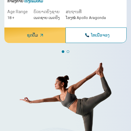
ກຳລັງກາຍ
ເບິ່ງເພີ່ມເຕີມ
Age Range
ບົດບາດຍິງຊາຍ
ສະ​ຖານ​ທີ່
18 +
ເພດຊາຍ ເພດຍິງ
ໂຮງໝໍ Apollo Aragonda
ຊຸດປຶ້ມ
ໂທເພື່ອຈອງ