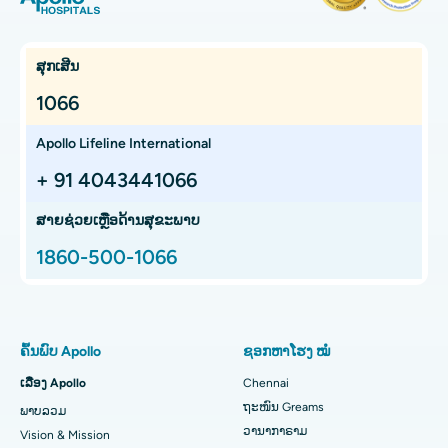
ການຕັດມົດລູກ
ໂຮງໝໍທີ່ດີທີ່ສຸດໃນ OMR, Chennai
ຊອກຫາແພດຜູ້ຊ່ຽວຊານດ້ານມະເຮັງ
Kidney Transplant
ໂຮງໝໍມະເຮັງທີ່ດີທີ່ສຸດໃນ Bhat, Gandhinagar, Ahmedabad
ສຸກເສີນ
Extracorporeal Shockwave Lithotripsy
ໂຮງໝໍມະເຮັງທີ່ດີທີ່ສຸດໃນເມືອງອີເລັກໂທຣນິກ, ບັງກາລໍ
1066
ຊອກຫາແພດຊ່ຽວຊານດ້ານກະເພາະອາຫານ
Liver transplant
ໂຮງໝໍມະເຮັງທີ່ດີທີ່ສຸດໃນ Teynampet, Chennai
Apollo Lifeline International
ການປັ້ນປອດ
ໂຮງໝໍມະເຮັງທີ່ດີທີ່ສຸດໃນ HSR Layout, Bangalore
+ 91 4043441066
ຊອກຫາແພດຜ່າຕັດປ່ຽນຖ່າຍອະໄວຍະວະ
ສະໂພກ Arthroscopy
ສູນມະເຮັງໂປຣຕອນທີ່ດີທີ່ສຸດໃນ Chennai
ສາຍຊ່ວຍເຫຼືອດ້ານສຸຂະພາບ
1860-500-1066
Total Hip Replacement
ຊອກຫາຜູ້ຊ່ຽວຊານດ້ານຫູ ດັງ ດັງ ແລະ ດັງ
ໂຮງໝໍເດັກທີ່ດີທີ່ສຸດໃນ Thousand Lights, Chennai
Proton Therapy
ໂຮງໝໍຍິງທີ່ດີທີ່ສຸດໃນ Thousand Lights, Chennai
ຊອກຫາແພດຊ່ຽວຊານດ້ານປອດ
ການປ່ຽນຫົວເຂົ່າທັງໝົດທີ່ຮຸກຮານໜ້ອຍສຸດ
ໂຮງໝໍທີ່ດີທີ່ສຸດໃນ Paschim Boragaon, Guwahati
ຄົ້ນພົບ Apollo
ຊອກຫາໂຮງ ໝໍ
ໄວຕິດຕາມການທົດແທນ Knee Knee
ໂຮງໝໍທີ່ດີທີ່ສຸດໃນ PH Road, Chennai
ເລື່ອງ Apollo
Chennai
ຊອກຫາໝໍແຂ້ວ
ຖະໜົນ Greams
ພາບລວມ
Sleeve Gastrectomy
ສູນຫົວໃຈທີ່ດີທີ່ສຸດໃນ Thousand Lights, Chennai
ວານາກາຣາມ
Vision & Mission