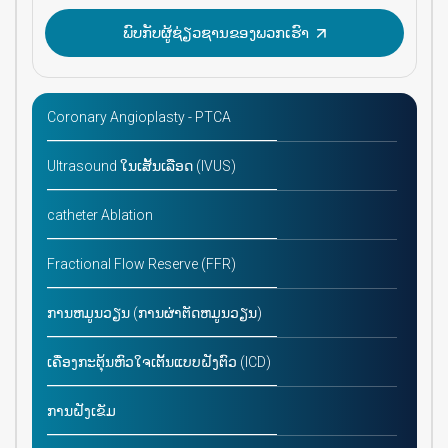
ພົບກັບຜູ້ຊ່ຽວຊານຂອງພວກເຮົາ
Coronary Angioplasty - PTCA
Ultrasound ໃນເສັ້ນເລືອດ (IVUS)
catheter Ablation
Fractional Flow Reserve (FFR)
ການຫມູນວຽນ (ການຜ່າຕັດຫມູນວຽນ)
ເຄື່ອງກະຕຸ້ນຫົວໃຈເຕັ້ນແບບຝັງຕົວ (ICD)
ການຝັງເຂັມ