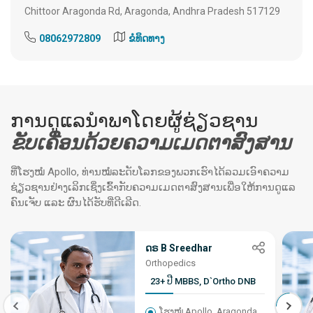
Chittoor Aragonda Rd, Aragonda, Andhra Pradesh 517129
08062972809
ຂໍທິດທາງ
ການດູແລນຳພາໂດຍຜູ້ຊ່ຽວຊານ
ຂັບເຄື່ອນດ້ວຍຄວາມເມດຕາສົງສານ
ທີ່ໂຮງໝໍ Apollo, ທ່ານໝໍລະດັບໂລກຂອງພວກເຮົາໄດ້ລວມເອົາຄວາມ
ຊ່ຽວຊານຢ່າງເລິກເຊິ່ງເຂົ້າກັບຄວາມເມດຕາສົງສານເພື່ອໃຫ້ການດູແລ
ຄົນເຈັບ ແລະ ຜົນໄດ້ຮັບທີ່ດີເລີດ.
ດຣ B Sreedhar
Orthopedics
23+ ປີ MBBS, D`Ortho DNB
ໂຮງໝໍ Apollo, Aragonda