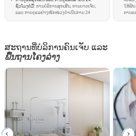
ຊົ່ວໂມງຕໍ່ມື້:
ການບໍລິການສຸກເສີນ, ການບາດເຈັບ,
ໃຫ້ຜົນ
ແລະ ການດູແລຢ່າງໜັກໜ່ວງດຳເນີນການ 24
ການແພ
ຊົ່ວໂມງຕໍ່ມື້, ພ້ອມດ້ວຍການບໍລິການລົດສຸກເສີນ
ໄສຢ່າງ
ຕະຫຼອດ 24 ຊົ່ວໂມງສຳລັບການດູແລສຸກເສີນ.
ສະຖານທີ່ບໍລິການຄົນເຈັບ ແລະ
ພື້ນຖານໂຄງລ່າງ