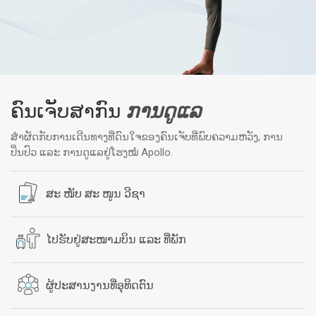
ຄົນເຈັບສາກົນ
ການດູແລ
ສຳຜັດກັບການເດີນທາງທີ່ດົນໃຈຂອງຄົນເຈັບທີ່ພົບຄວາມຫວັງ, ການ
ປິ່ນປົວ ແລະ ການດູແລຢູ່ໂຮງໝໍ Apollo.
ສະ ໜັບ ສະ ໜູນ ວີຊາ
ໄປຮັບຢູ່ສະໜາມບິນ ແລະ ທີ່ພັກ
ຜູ້ປະສານງານທີ່ອຸທິດຕົນ