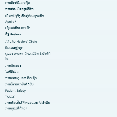
ການ​ຕິດ​ຕໍ່​ສື່​ມວນ​ຊົນ​
ການຮ່ວມມືຂອງບໍລິສັດ
ເປັນຫຍັງຈິ່ງເປັນຄູ່ຮ່ວມງານກັບ
Apollo?
ເຊື່ອມຕໍ່ກັບພວກເຮົາ
ວົງ Healers
ກ່ຽວກັບ Healers' Circle
ອັບເດດຫຼ້າສຸດ
ຄຸນນະພາບທາງດ້ານຄລີນິກ & ຜົນໄດ້
ຮັບ
ການຮັບຮອງ
ໄອທີດີເລີດ
ການ​ຄວບ​ຄຸມ​ການ​ຕິດ​ເຊື້ອ​
ການວັດແທກຜົນໄດ້ຮັບ
Patient Safety
TASCC
ການຫັນເປັນດິຈິຕອນແລະ AI ສໍາລັບ
ການດູແລທີ່ດີກວ່າ