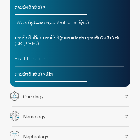
ການຜ່າຕັດຫົວໃຈ
LVADs (ອຸປະກອນຊ່ວຍ Ventricular ຊ້າຍ)
ການປິ່ນປົວດ້ວຍການປັບປ່ຽນການປະສານງານຫົວໃຈຄືນໃໝ່
(CRT, CRT-D)
Heart Transplant
ການຜ່າຕັດຫົວໃຈເດັກ
Oncology
Neurology
Nephrology