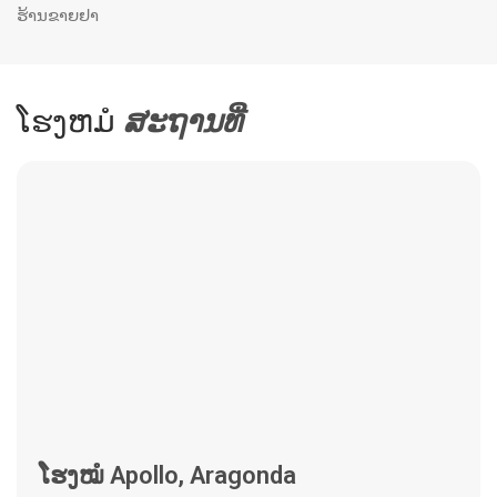
ຮ້ານຂາຍຢາ
ໂຮງຫມໍ
ສະ​ຖານ​ທີ່
ໂຮງໝໍ Apollo, Aragonda