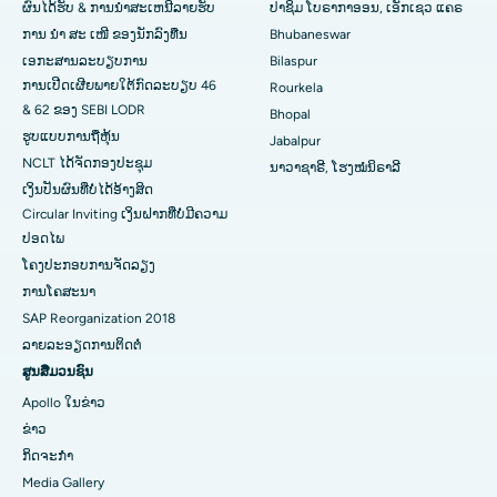
ຜົນໄດ້ຮັບ & ການນໍາສະເຫນີລາຍຮັບ
ປາຊິມ ໂບຣາກາອອນ, ເອັກເຊວ ແຄຣ
ໂຮງໝໍທີ່ດີທີ່ສຸດໃນ Swargate, Pune
ການ ນຳ ສະ ເໜີ ຂອງນັກລົງທືນ
Bhubaneswar
ເອກະສານລະບຽບການ
Bilaspur
ໂຮງໝໍມະເຮັງແມ່ຍິງທີ່ດີທີ່ສຸດໃນພາກໃຕ້ຂອງເດລີ
ການເປີດເຜີຍພາຍໃຕ້ກົດລະບຽບ 46
Rourkela
& 62 ຂອງ SEBI LODR
Bhopal
ຮູບແບບການຖືຫຸ້ນ
Jabalpur
NCLT ໄດ້​ຈັດ​ກອງ​ປະ​ຊຸມ​
ນາວາຊາຣີ, ໂຮງໝໍນິຣາລີ
ເງິນປັນຜົນທີ່ບໍ່ໄດ້ອ້າງສິດ
Circular Inviting ເງິນຝາກທີ່ບໍ່ມີຄວາມ
ປອດໄພ
ໂຄງປະກອບການຈັດລຽງ
ການໂຄສະນາ
SAP Reorganization 2018
ລາຍລະອຽດການຕິດຕໍ່
ສູນສື່ມວນຊົນ
Apollo ໃນຂ່າວ
ຂ່າວ
ກິດຈະກໍາ
Media Gallery