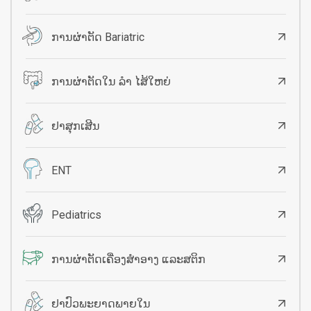
ການຜ່າຕັດ Bariatric
ການຜ່າຕັດໃນ ລຳ ໄສ້ໃຫຍ່
ຢາສຸກເສີນ
ENT
Pediatrics
ການຜ່າຕັດເຄື່ອງສຳອາງ ແລະສຕິກ
ຢາ​ປົວ​ພະ​ຍາດ​ພາຍ​ໃນ