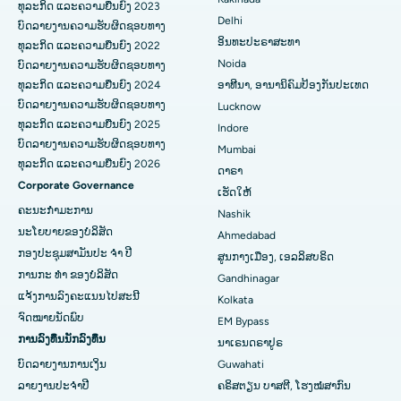
ທຸລະກິດ ແລະຄວາມຍືນຍົງ 2023
Delhi
ERCP
ບົດລາຍງານຄວາມຮັບຜິດຊອບທາງ
ໂຮງໝໍທີ່ດີທີ່ສຸດໃນ Secunderabad, Hyderabad
ອິນທະປະຣາສະທາ
ທຸລະກິດ ແລະຄວາມຍືນຍົງ 2022
ໂຮງໝໍທີ່ດີທີ່ສຸດໃນ Seshadripuram, Bangalore
Noida
ບົດລາຍງານຄວາມຮັບຜິດຊອບທາງ
ທຸລະກິດ ແລະຄວາມຍືນຍົງ 2024
ອາທີນາ, ອານານິຄົມປ້ອງກັນປະເທດ
ໂຮງໝໍທີ່ດີທີ່ສຸດໃນ Waltair Main Road, Visakhapatnam
ບົດລາຍງານຄວາມຮັບຜິດຊອບທາງ
Lucknow
ທຸລະກິດ ແລະຄວາມຍືນຍົງ 2025
Indore
ໂຮງຫມໍທີ່ດີທີ່ສຸດໃນ Subhash Nagar Road, Karimnagar
ບົດລາຍງານຄວາມຮັບຜິດຊອບທາງ
Mumbai
ທຸລະກິດ ແລະຄວາມຍືນຍົງ 2026
ໂຮງຫມໍທີ່ດີທີ່ສຸດໃນ Managari, Karaikudi
ດາຣາ
Corporate Governance
ເຮັດໃຫ້
ໂຮງໝໍທີ່ດີທີ່ສຸດໃນ Arepally, Warangal
ຄະນະກໍາມະການ
Nashik
ນະໂຍບາຍຂອງບໍລິສັດ
Ahmedabad
ໂຮງໝໍທີ່ດີທີ່ສຸດໃນ Arera Colony, Bhopal
ກອງປະຊຸມສາມັນປະ ຈຳ ປີ
ສູນກາງເມືອງ, ເອລລິສບຣິດ
ການກະ ທຳ ຂອງບໍລິສັດ
ໂຮງຫມໍທີ່ດີທີ່ສຸດໃນ Jayanagar, Bangalore
Gandhinagar
ແຈ້ງການລົງຄະແນນໄປສະນີ
Kolkata
ໂຮງໝໍທີ່ດີທີ່ສຸດໃນ KK Nagar, Madurai
ຈົດໝາຍນັດພົບ
EM Bypass
ການລົງທຶນນັກລົງທຶນ
ນາເຣນດຣາປູຣ
ໂຮງຫມໍທີ່ດີທີ່ສຸດໃນ Ramji Nagar, Nellore
ບົດລາຍງານການເງິນ
Guwahati
ໂຮງຫມໍທີ່ດີທີ່ສຸດໃນ Sector-19, Rourkela
ລາຍງານປະຈໍາປີ
ຄຣິສຕຽນ ບາສຕີ, ໂຮງໝໍສາກົນ