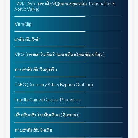
TAVI/TAVR (ການຝັງ/ປ່ຽນວາວທໍ່ຫຼອດລົມ Transcatheter
Aortic Valve)
MitraClip
ຜ່າຕັດຫົວໃຈຕີ
MICS (ການຜ່າຕັດຫົວໃຈແບບເຄື່ອນໄຫວໜ້ອຍທີ່ສຸດ)
ການຜ່າຕັດຫົວໃຈຫຸ່ນຍົນ
CABG (Coronary Artery Bypass Grafting)
Impella-Guided Cardiac Procedure
ເສັ້ນເລືອດຕັນໃນເສັ້ນເລືອດ (ຊັອກເວບ)
ການຜ່າຕັດຫົວໃຈເດັກ