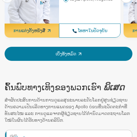
ການແຕ່ງຕັ້ງຫນັງສື
ໂທຫາໃນປັດຈຸບັນ
ກາ
ເບິ່ງທັງຫມົດ
ຄົ້ນພົບທາງເທິງຂອງພວກເຮົາ
ພິເສດ
ສຳຜັດປະສົບການດ້ານການດູແລສຸຂະພາບລະດັບໂລກຢູ່ສູນຊ່ຽວຊານ
ດ້ານຄວາມເປັນເລີດທາງການແພດຂອງ Apollo ບ່ອນທີ່ນະວັດຕະກໍາທີ່
ທັນສະໄໝ ແລະ ການດູແລຈາກຜູ້ຊ່ຽວຊານໄດ້ກຳນົດມາດຕະຖານໂລກ
ໃໝ່ໃນຜົນໄດ້ຮັບທາງດ້ານຄລີນິກ.