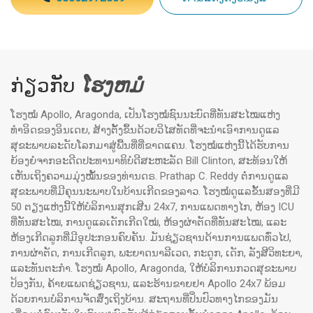
ກ່ຽວ​ກັບ
ໂຮງຫມໍ
ໂຮງໝໍ Apollo, Aragonda, ເປັນໂຮງໝໍຊົນນະບົດທີ່ທັນສະໄໝແຫ່ງ
ທຳອິດຂອງອິນເດຍ, ສ້າງຕັ້ງຂຶ້ນດ້ວຍວິໄສທັດທີ່ຈະນຳເອົາການດູແລ
ສຸຂະພາບລະດັບໂລກມາສູ່ພື້ນທີ່ທີ່ຂາດແຄນ. ໂຮງໝໍແຫ່ງນີ້ໄດ້ຮັບການ
ຍ້ອງຍໍຈາກອະດີດປະທານາທິບໍດີສະຫະລັດ Bill Clinton, ສະທ້ອນໃຫ້
ເຫັນເຖິງຄວາມມຸ່ງໝັ້ນຂອງທ່ານດຣ. Prathap C. Reddy ຕໍ່ການດູແລ
ສຸຂະພາບທີ່ມີຄຸນນະພາບໃນບ້ານເກີດຂອງລາວ. ໂຮງໝໍດູແລຂັ້ນສອງທີ່ມີ
50 ຕຽງແຫ່ງນີ້ໃຫ້ບໍລິການສຸກເສີນ 24x7, ການແພດທາງໄກ, ຫ້ອງ ICU
ທີ່ທັນສະໄໝ, ການດູແລເດັກເກີດໃໝ່, ຫ້ອງຜ່າຕັດທີ່ທັນສະໄໝ, ແລະ
ຫ້ອງເກີດລູກທີ່ມີອຸປະກອນຄົບຄັນ. ມັນຊ່ຽວຊານດ້ານການແພດທົ່ວໄປ,
ການຜ່າຕັດ, ການເກີດລູກ, ພະຍາດນາລີເວດ, ກະດູກ, ເດັກ, ລັງສີວິທະຍາ,
ແລະທັນຕະກຳ. ໂຮງໝໍ Apollo, Aragonda, ໃຫ້ບໍລິການກວດສຸຂະພາບ
ປ້ອງກັນ, ຄ້າຍແພດຊ່ຽວຊານ, ແລະຮ້ານຂາຍຢາ Apollo 24x7 ພ້ອມ
ດ້ວຍການບໍລິການຈັດສົ່ງເຖິງບ້ານ. ສະຖານທີ່ປິ່ນປົວທາງໄກຂອງມັນ