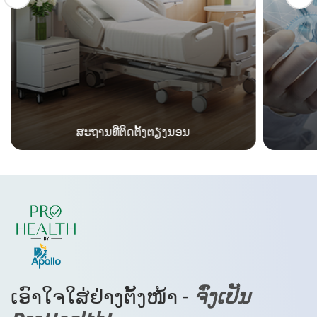
ສະຖານທີ່ຕິດຕັ້ງຕຽງນອນ
ເອົາໃຈໃສ່ຢ່າງຕັ້ງໜ້າ -
ຈົ່ງເປັນ