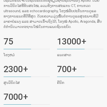
ເຊື່ອມຕໍ່ຄົນເຈັບໃນຊົນນະບົດກັບຜູ້ຊ່ຽວຊານຊັ້ນນຳຂອງ Apollo. ດ້ວຍ
ການວິນິດໄສທີ່ທັນສະໄໝ, ລວມທັງການສະແກນ CT, ການກວດ
ultrasound, ແລະ echocardiography, ໂຮງໝໍຮັບປະກັນການດູແລ
ທາງການແພດທີ່ດີທີ່ສຸດ. ດ້ວຍຄວາມມຸ່ງໝັ້ນຕໍ່ການດູແລສຸຂະພາບທີ່ມີ
ລາຄາບໍ່ແພງ ແລະ ສາມາດເຂົ້າເຖິງໄດ້, ໂຮງໝໍ Apollo, Aragonda, ສືບ
ຕໍ່ກຳນົດມາດຕະຖານໃໝ່ໃນການແພດຊົນນະບົດ.
75
13000
+
ໂຮງຫມໍ
ແພດສາດ
2300
+
700
+
ສູນວິນິດໄສ
ຄີນິກ
7000
+