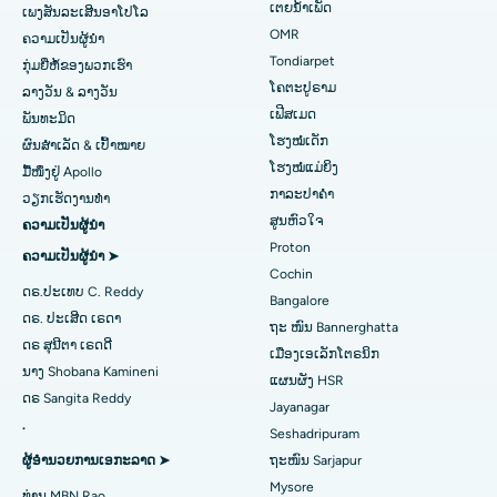
ການຜ່າຕັດ Lasik
ໂຮງໝໍທີ່ດີທີ່ສຸດໃນ Jubilee Hills, Hyderabad
ເຕຍນໍ້າເພັດ
ເພງສັນລະເສີນອາໂປໂລ
ຊອກຫາແພດເດັກ
OMR
ຄວາມເປັນຜູ້ນໍາ
ໂຣກຜີວ ໜັງ
ໂຮງໝໍທີ່ດີທີ່ສຸດໃນ Tondiarpet, Chennai
Tondiarpet
ກຸ່ມຍີ່ຫໍ້ຂອງພວກເຮົາ
ໂຄຕະປູຣາມ
ລາງວັນ & ລາງວັນ
liposuction
ໂຮງໝໍທີ່ດີທີ່ສຸດໃນ Kotturpuram, Chennai
ຊອກຫາແພດຜິວໜັງ
ເຟີສເມດ
ພັນທະມິດ
Coronary Angiogram
ໂຮງຫມໍທີ່ດີທີ່ສຸດໃນຖະຫນົນ Kovai, Karur
ໂຮງໝໍເດັກ
ຜົນສຳເລັດ & ເປົ້າໝາຍ
ໂຮງໝໍແມ່ຍິງ
ມື້ໜຶ່ງຢູ່ Apollo
Transcatheter Aortic Valve ປ່ຽນແທນ
ໂຮງໝໍທີ່ດີທີ່ສຸດໃນ Karapakkam, Chennai
ກາລະປາຄຳ
ຊອກຫາແພດຊ່ຽວຊານດ້ານລະບົບທາງເດີນ
ວຽກເຮັດງານທໍາ
ສູນຫົວໃຈ
ຄວາມເປັນຜູ້ນໍາ
ປັດສະວະ
ສ້ອມແປງວາວ MitraClip
ໂຮງໝໍທີ່ດີທີ່ສຸດໃນ Arilova, Vizag
Proton
ຄວາມເປັນຜູ້ນໍາ ➤
ການຜ່າຕັດຫົວໃຈແບບຮຸກຮານໜ້ອຍສຸດ
ໂຮງໝໍທີ່ດີທີ່ສຸດໃນ Kanpur Road, Lucknow
Cochin
ດຣ.ປະເທບ C. Reddy
Bangalore
ຊອກຫາແພດຜູ້ຊ່ຽວຊານດ້ານພະຍາດເບົາຫວານ
catheter Ablation
ໂຮງໝໍທີ່ດີທີ່ສຸດໃນເຂດ 26, Noida
ດຣ. ປະເສີດ ເຣດາ
ຖະ ໜົນ Bannerghatta
ດຣ ສຸນີຕາ ເຣດດີ
ເມືອງເອເລັກໂຕຣນິກ
ການຜ່າຕັດຟື້ນຟູ ACL
ໂຮງໝໍທີ່ດີທີ່ສຸດໃນ Gandhinagar, Ahmedabad
ນາງ Shobana Kamineni
ແຜນຜັງ HSR
ຊອກຫາແພດຊ່ຽວຊານດ້ານພະຍາດຍິງ
ດຣ Sangita Reddy
ການປ່ຽນແທນບ່າໄຫລ່
ໂຮງໝໍທີ່ດີທີ່ສຸດໃນ Aragonda, Andhra Pradesh
Jayanagar
.
Seshadripuram
Ablation Endometrial
ໂຮງໝໍທີ່ດີທີ່ສຸດໃນຖະໜົນ Bannerghatta, Bangalore
ຜູ້ອໍານວຍການເອກະລາດ ➤
ຖະໜົນ Sarjapur
ຊອກຫາແພດທົ່ວໄປ
Mysore
ເສັ້ນເລືອດແດງຂອງມົດລູກ
ໂຮງໝໍທີ່ດີທີ່ສຸດໃນໜ່ວຍທີ 15, Bhubaneswar
ທ່ານ MBN Rao