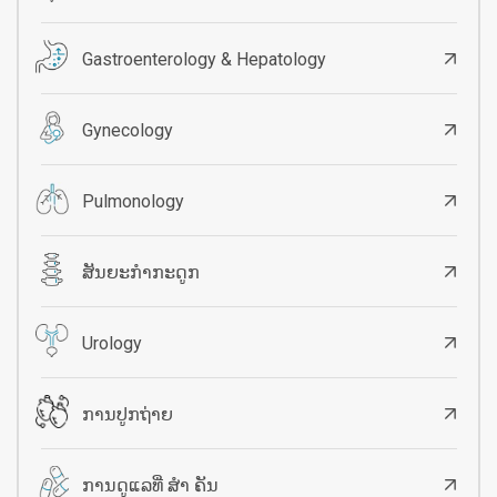
Gastroenterology & Hepatology
Gynecology
Pulmonology
ສັນຍະກໍາກະດູກ
Urology
ການປູກຖ່າຍ
ການດູແລທີ່ ສຳ ຄັນ