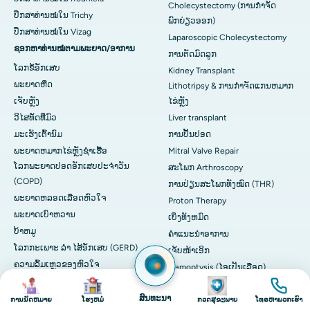
Cholecystectomy (ການກຳຈັດ
ປຶກສາທ່ານໝໍໃນ Trichy
ພົກຍ່ຽວອອກ)
ປຶກສາທ່ານໝໍໃນ Vizag
Laparoscopic Cholecystectomy
ຊອກຫາທ່ານໝໍຕາມພະຍາດ/ອາການ
ການຕັດມົດລູກ
ໂລກຂໍ້ອັກເສບ
Kidney Transplant
ພະຍາດຫືດ
Lithotripsy & ການກໍາຈັດແກນຫມາກ
ເຈັບ​ຫຼັງ
ໄຂ່ຫຼັງ
ວິໄສທັດທີ່ມົວ
Liver transplant
ມະເຮັງເຕົ້ານົມ
ການປັ້ນປອດ
ພະຍາດຫມາກໄຂ່ຫຼັງຊໍາເຮື້ອ
Mitral Valve Repair
ໂລກພະຍາດປອດອັກເສບປະຈໍາວັນ
ສະໂພກ Arthroscopy
(COPD)
ການປ່ຽນສະໂພກທັງໝົດ (THR)
ພະຍາດຫລອດເລືອດຫົວໃຈ
Proton Therapy
ພະຍາດເບົາຫວານ
ເບິ່ງທັງຫມົດ
ບ້າຫມູ
ຄໍາແນະນໍາອາການ
ໂລກກະເພາະ ລຳ ໄສ້ອັກເສບ (GERD)
ເຈັບໜ້າເອິກ
ຄວາມລົ້ມເຫຼວຂອງຫົວໃຈ
Hemoptysis (ໄອເປັນເລືອດ)
ຮູບພາບ
ຮູບພາບ
ຮູບພາບ
ຮູບພາບ
Herniated Disc
ຍ່ຽວຫຼາຍເກີນໄປ
Hypertension (ຄວາມດັນເລືອດສູງ)
ສົນທະນາ
ການນັດຫມາຍ
ໂຮງຫມໍ
ກວດສຸຂະພາບ
ໂທຣຫາພວກເຮົາ
ວິໄສທັດທີ່ມົວ