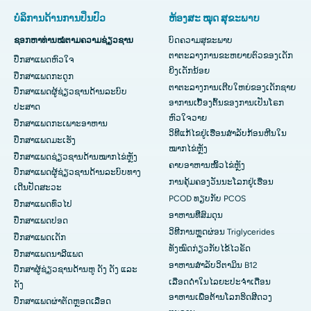
ບໍລິການດ້ານການປິ່ນປົວ
ຫ້ອງສະ ໝຸດ ສຸຂະພາບ
ຊອກຫາທ່ານໝໍຕາມຄວາມຊ່ຽວຊານ
ບົດຄວາມສຸຂະພາບ
ຕາຕະລາງການຂະຫຍາຍຕົວຂອງເດັກ
ປຶກສາແພດຫົວໃຈ
ຍິງເດັກນ້ອຍ
ປຶກສາແພດກະດູກ
ຕາຕະລາງການເຕີບໃຫຍ່ຂອງເດັກຊາຍ
ປຶກສາແພດຜູ້ຊ່ຽວຊານດ້ານລະບົບ
ອາການເບື້ອງຕົ້ນຂອງການເປັນໂຣກ
ປະສາດ
ຫົວໃຈວາຍ
ປຶກສາແພດກະເພາະອາຫານ
ວິທີແກ້ໄຂຢູ່ເຮືອນສຳລັບກ້ອນຫີນໃນ
ປຶກສາແພດມະເຮັງ
ໝາກໄຂ່ຫຼັງ
ປຶກສາແພດຊ່ຽວຊານດ້ານໝາກໄຂ່ຫຼັງ
ຄາບອາຫານໜິ້ວໄຂ່ຫຼັງ
ປຶກສາແພດຜູ້ຊ່ຽວຊານດ້ານລະບົບທາງ
ການຄຸ້ມຄອງວັນນະໂລກຢູ່ເຮືອນ
ເດີນປັດສະວະ
PCOD ທຽບກັບ PCOS
ປຶກສາແພດທົ່ວໄປ
ອາຫານທີ່ສົມດຸນ
ປຶກສາແພດປອດ
ວິທີການຫຼຸດຜ່ອນ Triglycerides
ປຶກສາແພດເດັກ
ທັງໝົດກ່ຽວກັບໄຂ້ໄວຣັດ
ປຶກສາແພດນາລີແພດ
ອາຫານສຳລັບວິຕາມິນ B12
ປຶກສາຜູ້ຊ່ຽວຊານດ້ານຫູ ດັງ ດັງ ແລະ
ເລືອດດໍາໃນໄລຍະປະຈໍາເດືອນ
ດັງ
ອາຫານເພື່ອຕ້ານໂລກຮິດສີດວງ
ປຶກສາແພດຜ່າຕັດຫຼອດເລືອດ