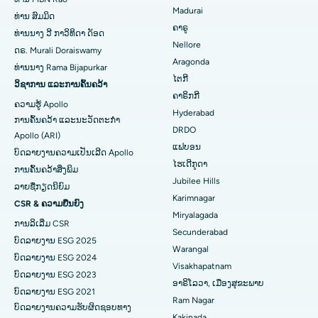
Madurai
ທ່ານ ສົມມິດ
ການຜ່າຕັດໄຂ່ຫຼັງ
ໂຮງໝໍທີ່ດີທີ່ສຸດໃນຖະໜົນ Seepat, Bilaspur
ຄາຣູ
ທ່ານ​ນາງ ວີ ກາ​ວິ​ທິ​ດາ ດັອດ
ຊອກຫານັກຈິດຕະວິທະຍາ
Nellore
ດຣ. Murali Doraiswamy
ການຜ່າຕັດມະເຮັງເຕົ້ານົມ
ໂຮງໝໍທີ່ດີທີ່ສຸດໃນ Ellisbridge, Ahmedabad
Aragonda
ທ່ານ​ນາງ Rama Bijapurkar
ໄຕກີ
ການປິ່ນປົວໂຣກຜີວ ໜັງ
ໂຮງໝໍທີ່ດີທີ່ສຸດໃນນິວເດລີ
ວິຊາການ ແລະການຄົ້ນຄວ້າ
ຊອກຫາແພດຜ່າຕັດທົ່ວໄປ
ຄາຣິກກີ
ຄວາມຮູ້ Apollo
Colonoscopy
ໂຮງໝໍທີ່ດີທີ່ສຸດໃນ DRDO, Hyderabad
Hyderabad
ການຄົ້ນຄວ້າ ແລະນະວັດຕະກໍາ
DRDO
Apollo (ARI)
Polypectomy
ໂຮງໝໍທີ່ດີທີ່ສຸດໃນ GS Road, Guwahati
ແຟບອນ
ບົດລາຍງານຄວາມເປັນເລີດ Apollo
ໄຮເດີກູດາ
ການກະຕຸ້ນສະຫມອງເລິກ
ໂຮງໝໍທີ່ດີທີ່ສຸດໃນ Hyderguda, Hyderabad
ການຄົ້ນຄວ້າສິ່ງພິມ
Jubilee Hills
ລາຍຊື່ກຽດນິຍົມ
ການກວດລ້າງຊ່ອງຄອດ
ໂຮງໝໍທີ່ດີທີ່ສຸດໃນ Vijay Nagar, Indore
Karimnagar
CSR & ຄວາມຍືນຍົງ
Miryalagada
ການລິເລີ່ມ CSR
ການກວດຮ່າງກາຍຂອງຫມາກໄຂ່ຫຼັງ
ໂຮງໝໍທີ່ດີທີ່ສຸດໃນ Suryaraopeta Main Road, Kakinada
Secunderabad
ບົດລາຍງານ ESG 2025
Warangal
Parathyroidectomy
ໂຮງໝໍທີ່ດີທີ່ສຸດໃນ Canal Circular Road, Kolkata
ບົດລາຍງານ ESG 2024
Visakhapatnam
ບົດລາຍງານ ESG 2023
ການຜ່າຕັດ Cytoreductive
ໂຮງໝໍທີ່ດີທີ່ສຸດໃນ CBD Belapur, Navi Mumbai
ອາຣິໂລວາ, ເມືອງສຸຂະພາບ
ບົດລາຍງານ ESG 2021
Ram Nagar
ບົດລາຍງານຄວາມຮັບຜິດຊອບທາງ
ເຊລາມິກການທົດແທນຫົວເຂົ່າທັງຫມົດ
ໂຮງໝໍທີ່ດີທີ່ສຸດໃນ Panchavati, Nashik
Kakinada