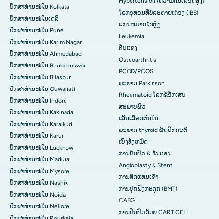
Hypertension (ຄວາມດັນເລືອດສູງ)
ປຶກສາທ່ານໝໍໃນ Kolkata
ໂຣກອຸທອນທີ່ບໍ່ລະຄາຍເຄືອງ (IBS)
ປຶກສາທ່ານໝໍໃນເດລີ
ແກນ​ຫມາກ​ໄຂ່​ຫຼັງ
ປຶກສາທ່ານໝໍໃນ Pune
Leukemia
ປຶກສາທ່ານໝໍໃນ Karim Nagar
ຕັບແຂງ
ປຶກສາທ່ານໝໍໃນ Ahmedabad
Osteoarthritis
ປຶກສາທ່ານໝໍໃນ Bhubaneswar
PCOD/PCOS
ປຶກສາທ່ານໝໍໃນ Bilaspur
ພະຍາດ Parkinson
ປຶກສາທ່ານໝໍໃນ Guwahati
Rheumatoid ໂລກຂໍ້ອັກເສບ
ປຶກສາທ່ານໝໍໃນ Indore
ສະພາບຜິວ
ປຶກສາທ່ານໝໍໃນ Kakinada
ເສັ້ນເລືອດຕັນໃນ
ປຶກສາທ່ານໝໍໃນ Karaikudi
ພະຍາດ thyroid ຜິດປົກກະຕິ
ປຶກສາທ່ານໝໍໃນ Karur
ເບິ່ງທັງຫມົດ
ປຶກສາທ່ານໝໍໃນ Lucknow
ການປິ່ນປົວ & ຂັ້ນຕອນ
ປຶກສາທ່ານໝໍໃນ Madurai
Angioplasty & Stent
ປຶກສາທ່ານໝໍໃນ Mysore
ການທົດແທນເຂົ່າ
ປຶກສາທ່ານໝໍໃນ Nashik
ການປູກຝັງກະດູກ (BMT)
ປຶກສາທ່ານໝໍໃນ Noida
CABG
ປຶກສາທ່ານໝໍໃນ Nellore
ການປິ່ນປົວດ້ວຍ CART CELL
ປຶກສາທ່ານໝໍໃນ Rourkela