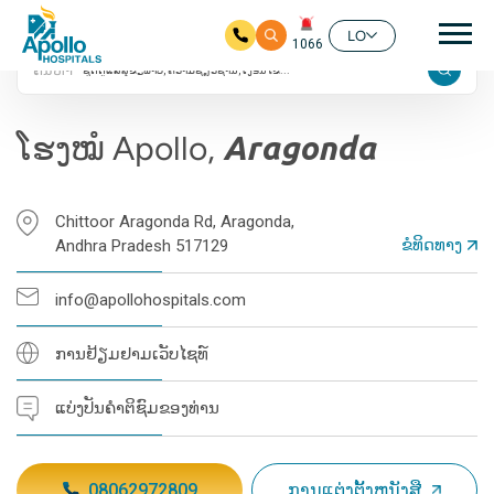
4 ການໃຫ້ຄະແນນຂອງ
ຊີ້ນ
Google
LO
1066
ຄົ້ນຫາ
ໃຫ້ຂ້າມໄປຫາເນື້ອໃນຕົ້ນຕໍ
ໂຮງໝໍ Apollo,
Aragonda
Chittoor Aragonda Rd, Aragonda,
ຂໍທິດທາງ
Andhra Pradesh 517129
info@apollohospitals.com
ການຢ້ຽມຢາມເວັບໄຊທ໌
ແບ່ງປັນຄຳຕິຊົມຂອງທ່ານ
08062972809
ການແຕ່ງຕັ້ງຫນັງສື