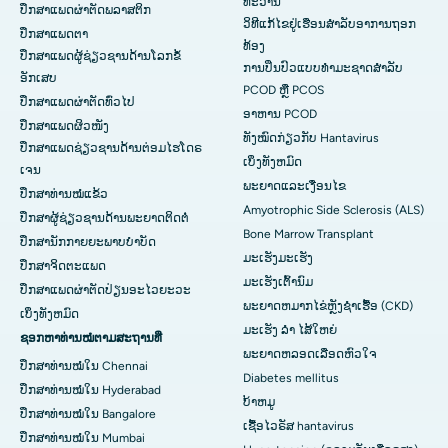
ທະວານ
ປຶກສາແພດຜ່າຕັດພລາສຕິກ
ວິທີແກ້ໄຂຢູ່ເຮືອນສຳລັບອາການຖອກ
ປຶກສາແພດຕາ
ທ້ອງ
ປຶກສາແພດຜູ້ຊ່ຽວຊານດ້ານໂລກຂໍ້
ການປິ່ນປົວແບບທໍາມະຊາດສໍາລັບ
ອັກເສບ
PCOD ຫຼື PCOS
ປຶກສາແພດຜ່າຕັດທົ່ວໄປ
ອາຫານ PCOD
ປຶກສາແພດຜິວໜັງ
ທັງໝົດກ່ຽວກັບ Hantavirus
ປຶກສາແພດຊ່ຽວຊານດ້ານຕ່ອມໄຮໂດຣ
ເບິ່ງ​ທັງ​ຫມົດ
ເຈນ
ພະຍາດແລະເງື່ອນໄຂ
ປຶກສາທ່ານໝໍແຂ້ວ
Amyotrophic Side Sclerosis (ALS)
ປຶກສາຜູ້ຊ່ຽວຊານດ້ານພະຍາດຕິດຕໍ່
Bone Marrow Transplant
ປຶກສານັກກາຍຍະພາບບຳບັດ
ມະເຮັງມະເຮັງ
ປຶກສາຈິດຕະແພດ
ມະເຮັງເຕົ້ານົມ
ປຶກສາແພດຜ່າຕັດປ່ຽນອະໄວຍະວະ
ພະຍາດຫມາກໄຂ່ຫຼັງຊໍາເຮື້ອ (CKD)
ເບິ່ງທັງຫມົດ
ມະເຮັງ ລຳ ໄສ້ໃຫຍ່
ຊອກຫາທ່ານໝໍຕາມສະຖານທີ່
ພະຍາດຫລອດເລືອດຫົວໃຈ
ປຶກສາທ່ານໝໍໃນ Chennai
Diabetes mellitus
ປຶກສາທ່ານໝໍໃນ Hyderabad
ບ້າຫມູ
ປຶກສາທ່ານໝໍໃນ Bangalore
ເຊື້ອໄວຣັສ hantavirus
ປຶກສາທ່ານໝໍໃນ Mumbai