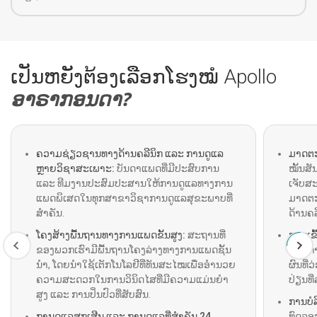
ເປັນຫຍັງຕ້ອງເລືອກໂຮງໝໍ Apollo
ອາຣາກອນດາ?
ຄວາມຊ່ຽວຊານທາງດ້ານຄລີນິກ ແລະ ການດູແລ
ມາດຕະ
ຫຼາຍວິຊາສະເພາະ:
ບັນດາແພດທີ່ມີປະສົບການ
ໝັ້ນສ
ແລະ ທີມງານປະສົມປະສານໃຫ້ການດູແລທາງການ
ເຈັບສະ
ແພດພິເສດໃນທຸກສາຂາວິຊາການດູແລສຸຂະພາບທີ່
ມາດຕ
ສຳຄັນ.
ດ້ານຄລ
ໂຄງສ້າງພື້ນຖານທາງການແພດຂັ້ນສູງ:
ສະຖານທີ່
ການເຂົ
ຂອງພວກເຮົາມີພື້ນຖານໂຄງລ່າງທາງການແພດຊັ້ນ
ຕອນກາ
ນໍາ, ໂດຍນໍາໃຊ້ເຕັກໂນໂລຢີທີ່ທັນສະໄໝເພື່ອອໍານວຍ
ຜົນທີ່
ຄວາມສະດວກໃນການວິນິດໄສທີ່ມີຄວາມແມ່ນຍໍາ
ປ່ຽນທີ
ສູງ ແລະ ການປິ່ນປົວທີ່ສັບສົນ.
ການບໍ
ການດູແລສຸກເສີນ ແລະ ການດູແລທີ່ສຳຄັນ 24
ທົດລອ