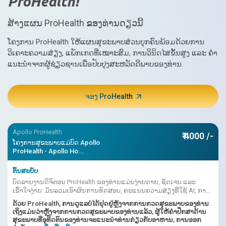
ProHealth!
ສ້າງແຜນ ProHealth ຂອງທ່ານດຽວນີ້
ໂຄງການ ProHealth ໃຫ້ແຜນສຸຂະພາບສ່ວນບຸກຄົນພ້ອມດ້ວຍການ
ວິເຄາະຄວາມສ່ຽງ, ແພັກເກດທີ່ເໝາະສົມ, ການວິນິດໄສຂັ້ນສູງ ແລະ ຄຳ
ແນະນຳຈາກຜູ້ຊ່ຽວຊານເພື່ອປັບປຸງສະຫວັດດີພາບຂອງທ່ານ.
ຈອງ ProHealth
Apollo ProHealth
₹ 4000 /-
ໂຄງການສຸຂະພາບແມ່ບົດ Apollo
ProHealth - Apollo Ho...
ຕົ້ນສະບັບ
ບົດລາຍງານດິຈິຕອນ ProHealth ຂອງທ່ານແມ່ນງ່າຍດາຍ, ຊັດເຈນ ແລະ
ເຂົ້າໃຈງ່າຍ. ມັນລວມເອົາຜົນການທົດສອບ, ຄະແນນຄວາມສ່ຽງທີ່ໃຊ້ AI, ການ
ຕີຄວາມໝາຍຂອງທ່ານໝໍເຂົ້າກັນ.
ດ້ວຍ ProHealth, ການດູແລບໍ່ໄດ້ຢຸດຢູ່ຫຼັງຈາກການກວດສຸຂະພາບຂອງທ່ານ.
ເຖິງແມ່ນວ່າຫຼັງຈາກການກວດສຸຂະພາບຂອງທ່ານແລ້ວ, ຜູ້ໃຫ້ຄຳປຶກສາດ້ານ
ສຸຂະພາບທີ່ອຸທິດຕົນຂອງທ່ານຈະແນະນຳທ່ານກ່ຽວກັບອາຫານ, ການອອກ