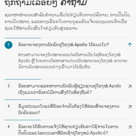
ຖືກຖາມເລື້ອຍໆ
ຄໍາຖາມ
ຊອກຫາຄຳຕອບສຳລັບຄຳຖາມທົ່ວໄປກ່ຽວກັບການບໍລິການ, ການປິ່ນປົວ,
ການນັດໝາຍ, ແລະທາງເລືອກໃນການດູແລຄົນເຈັບຂອງພວກເຮົາເພື່ອ
ຊ່ວຍໃຫ້ທ່ານຕັດສິນໃຈກ່ຽວກັບສຸຂະພາບ.
ຂ້ອຍຈະຈອງການນັດພົບຢູ່ໂຮງໝໍ Apollo ໄດ້ແນວໃດ?
1
ທ່ານສາມາດຈອງນັດໝາຍອອນໄລນ໌ຜ່ານເວັບໄຊທ໌ຂອງໂຮງໝໍ
Apollo ຫຼື ໂດຍການໂທຫາສາຍດ່ວນນັດໝາຍຂອງໂຮງໝໍ. ອາດຈະ
ມີການນັດໝາຍແບບຍ່າງເຂົ້າມາໄດ້ເຊັ່ນກັນ.
ຂ້ອຍສາມາດຊອກຫາການນັດພົບຜູ້ຊ່ຽວຊານຢູ່ໂຮງໝໍ Apollo
2
ເຖິງແມ່ນວ່າຂ້ອຍບໍ່ມີການສົ່ງຕໍ່ໃນທ້ອງຖິ່ນບໍ?
ຂໍ້ມູນປະເພດໃດແດ່ທີ່ຂ້ອຍຈໍາເປັນຕ້ອງໃຫ້ກ່ອນທີ່ຈະຈອງການ
3
ນັດພົບແພດ?
ຂ້ອຍຈະໄດ້ຮັບການແຈ້ງໃຫ້ຊາບກ່ຽວກັບຄ່າໃຊ້ຈ່າຍໃນການ
4
ປິ່ນປົວແລະໄລຍະເວລາທີ່ພັກເຊົາຢູ່ໂຮງຫມໍ Apollo ບໍ?