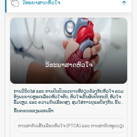
ວິທະຍາສາດຫົວໃຈ
ວິທະຍາສາດຫົວໃຈ
ການວິນິດໄສ ແລະ ການປິ່ນປົວພະຍາດທີ່ກ່ຽວຂ້ອງກັບຫົວໃຈ ລວມ
ທັງພະຍາດຫຼອດເລືອດຫົວໃຈຕີບ, ຫົວໃຈເຕັ້ນຜິດປົກກະຕິ, ຫົວໃຈ
ລົ້ມເຫຼວ, ແລະ ຄວາມດັນເລືອດສູງ. ສຸມໃສ່ການດູແລປ້ອງກັນ, ຂັ້ນ
ຕອນການແຊກແຊງ, ແລະ ການຄຸ້ມຄອງສຸຂະພາບຫົວໃຈໃນ
ຂັ້ນຕອນຂອງພວກເຮົາ
ໄລຍະຍາວ.
ການຜ່າຕັດເສັ້ນເລືອດຫົວໃຈ (PTCA) ແລະ ການຜ່າຕັດໝູນວຽນ
C