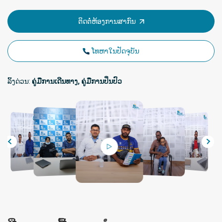
ຕິດຕໍ່ຫ້ອງການສາກົນ
ໂທຫາໃນປັດຈຸບັນ
ລິ້ງດ່ວນ:
ຄູ່ມືການເດີນທາງ, ຄູ່ມືການປິ່ນປົວ