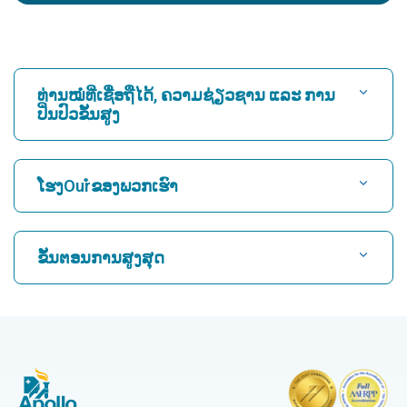
ທ່ານໝໍທີ່ເຊື່ອຖືໄດ້, ຄວາມຊ່ຽວຊານ ແລະ ການ
ປິ່ນປົວຂັ້ນສູງ
ຊອກຫາໂຮງ ໝໍ
ໂຮງOurໍຂອງພວກເຮົາ
ຊອກຫາແພດຫົວໃຈ
ໂຮງໝໍທີ່ດີທີ່ສຸດໃນ Karukutty, Cochin
ຂັ້ນຕອນການສູງສຸດ
ໂຮງໝໍທີ່ດີທີ່ສຸດໃນ Greams Road, Chennai
ຊອກຫາແພດຜູ້ຊ່ຽວຊານດ້ານລະບົບປະສາດ
CABG
ໂຮງຫມໍທີ່ດີທີ່ສຸດໃນ Kuvempunagar, Mysore
CAR T Cell Therapy
ໂຮງໝໍທີ່ດີທີ່ສຸດໃນ Vanagaram, Chennai
ຊອກຫາແພດຊ່ຽວຊານດ້ານກະດູກ
Laparoscopic Cholecystectomy
ໂຮງໝໍທີ່ດີທີ່ສຸດໃນ Teynampet, Chennai