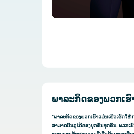
ພາລະກິດຂອງພວກເຮົ
"ພາລະກິດຂອງພວກເຮົາແມ່ນເພື່ອເຮັດໃ
ສາມາດບັນລຸໄດ້ຂອງບຸກຄົນທຸກຄົນ. ພວກ​ເຮົາ​ໃຫ້​