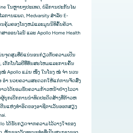
icine ໃນຫຼາຍໆປະເທດ, ບໍລິການປະກັນໄພ
າໄລການແພດ, Medvarsity ສໍາລັບ E-
້ມຄອງໂຮງຫມໍແລະມູນນິທິຄົ້ນຄ້ວາ. 
າປຶກສາອອນໄລນ໌ ແລະ Apollo Home Health 
ນຈຸດສຸມທີ່ບໍ່ແນ່ນອນກ່ຽວກັບຄວາມເປັນ
ົມ, ເຕັກໂນໂລຢີທີ່ທັນສະໄຫມແລະການຄົ້ນ
ງໝໍ Apollo ແມ່ນ ໜຶ່ງ ໃນໂຮງ ໝໍ ຈຳ ນວນ 
ພື່ອ ອຳ ນວຍຄວາມສະດວກໃຫ້ແກ່ການຈັດສົ່ງ
ັ່ງກ່າວໄດ້ຍອມຮັບຄວາມກ້າວຫນ້າຢ່າງໄວວາ
້ບຸກເບີກການນໍາທິດປະດິດສ້າງທີ່ກ້າວຫ
​ຕີນ​ແຫ່ງ​ທຳ​ອິດ​ຂອງ​ອາຊີ​ຕາ​ເວັນ​ອອກສຽງ​
nai.
ດ. ຫຼັກຂອງວັດທະນະທໍາທີ່ເປັນສູນກາງຂອງ