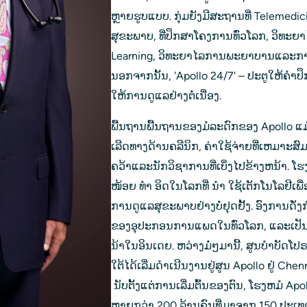
ຫຼາຍຮູບແບບ. ກຸ່ມຍັງມີສະຖານທີ່ Telemed
ສຸຂະພາບ, ທີ່ປຶກສາໂຄງການທົ່ວໂລກ, ວິທະຍ
Learning, ວິທະຍາໄລການພະຍາບານແລະການຄຸ
ນອກຈາກນັ້ນ, 'Apollo 24/7' – ປະຕູໃຫ້ຄໍ
ໃຫ້ການດູແລຢ່າງຕໍ່ເນື່ອງ.
ພື້ນຖານພື້ນຖານຂອງມໍລະດົກຂອງ Apollo ແມ່
ເລີດທາງດ້ານຄລີນິກ, ຄ່າໃຊ້ຈ່າຍທີ່ເຫມາະສ
ຄວ້າແລະນັກວິຊາການທີ່ເບິ່ງໄປຂ້າງຫນ້າ. ໂຮ
ໜ້ອຍ ທຳ ອິດໃນໂລກທີ່ ນຳ ໃຊ້ເຕັກໂນໂລຢີເ
ການດູແລສຸຂະພາບຢ່າງບໍ່ຢຸດຢັ້ງ. ອົງການດ
ຂອງອຸປະກອນການແພດໃນທົ່ວໂລກ, ແລະເປັນຜູ
ນ້າໃນອິນເດຍ. ຫວ່າງ​ມໍ່ໆ​ມາ​ນີ້, ສູນ​ບຳບັດ​ໂປຣ
ໃຕ້​ໄດ້​ເລີ່​ມດຳ​ເນີນ​ງານ​ຢູ່​ສູນ Apollo ຢູ່ Chen
 ນັບຕັ້ງແຕ່ການເລີ່ມຕົ້ນຂອງຕົນ, ໂຮງຫມໍ Apollo ໄດ້ຮັບກຽດຈາກຄວາມໄວ້ວາງໃຈຂອງ
ຫຼາຍກວ່າ 200 ລ້ານຄົນທີ່ມາຈາກ 150 ປະເທ