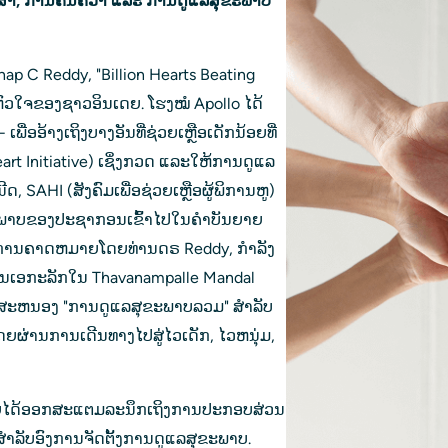
າ, ການ​ຄົ້ນ​ຄ້​ວາ ແລະ ການ​ດູ​ແລ​ສຸ​ຂະ​ພາບ 
p C Reddy, "Billion Hearts Beating 
ວໃຈຂອງຊາວອິນເດຍ. ໂຮງໝໍ Apollo ໄດ້
ພື່ອອ້າງເຖິງບາງອັນທີ່ຊ່ວຍເຫຼືອເດັກນ້ອຍທີ່
rt Initiative) ເຊິ່ງກວດ ແລະໃຫ້ການດູແລ
SAHI (ສັງຄົມເພື່ອຊ່ວຍເຫຼືອຜູ້ພິການຫູ) 
ຸຂະພາບຂອງປະຊາກອນເຂົ້າໄປໃນຄໍາບັນຍາຍ
າມການຄາດຫມາຍໂດຍທ່ານດຣ Reddy, ກໍາລັງ
ັນເອກະລັກໃນ Thavanampalle Mandal 
ື່ອສະຫນອງ "ການດູແລສຸຂະພາບລວມ" ສໍາລັບ
ດຍຜ່ານການເດີນທາງໄປສູ່ໄວເດັກ, ໄວຫນຸ່ມ, 
ດຍໄດ້ອອກສະແຕມລະນຶກເຖິງການປະກອບສ່ວນ
ສໍາລັບອົງການຈັດຕັ້ງການດູແລສຸຂະພາບ. 