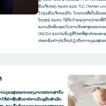
ຄົນເຈັບຂອງ Apollo ແມ່ນ TLC (Tender Lov
ໃນກຸ່ມຄົນເຈັບຂອງຕົນ. ໃນຖານະທີ່ເປັນພົນລະ
ໂຮງຫມໍ Apollo ໃຊ້ຈິດໃຈຂອງການນໍາພາທີ
ຄວາມຮັບຜິດຊອບໃນການຮັກສາສຸຂະພາບຂອງອິນ
(NCDs) ແມ່ນໄພຂົ່ມຂູ່ທີ່ໃຫຍ່ທີ່ສຸດຕໍ່ປະເທ
ປະຊາຊົນຢ່າງຕໍ່ເນື່ອງກ່ຽວກັບການດູແລສຸຂ
າ
ຫ້ການດູແລສຸຂະພາບຂອງມາດຕະຖານສາກົນ
ຄຳ​ໝັ້ນ​ສັນ​ຍາ​ຕໍ່​ການ​ບັນ​ລຸ​ຜົນ​ສຳ​ເລັດ 