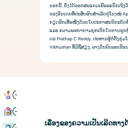
ນອກ​ນີ້, ຍັງ​ໄດ້​ອອກ​ສະ​ແຕມ​ເພື່ອ​ລະນຶກ​ເຖິງ​ວັ
ຂອງ​ອິນ​ເດຍ​ທີ່​ປະສົບ​ຜົນສຳ​ເລັດ​ຢູ່​ໂຮງໝໍ 
ກຽດອີກເທື່ອໜຶ່ງດ້ວຍໃບປະກາສະນີຍະບັດທີ
ແລະ ຄວາມພະຍາຍາມບຸກເບີກໃນການຊຸກຍູ
ດຣ Prathap C Reddy, ປະທານຜູ້ກໍ່ຕັ້ງກຸ່
Vibhushan ທີ່ມີຊື່ສຽງ, ລາງວັນພົນລະເຮື
ຮູບພາບ
ການແຕ່ງຕັ້ງຫນັງສື
ຮູບພາບ
ຊອກຫາໂຮງ ໝໍ
ເລື່ອງຂອງຄວາມເປັນເລີດທາງດ
ຮູບພາບ
ຈອງການກວດສຸຂະພາບ