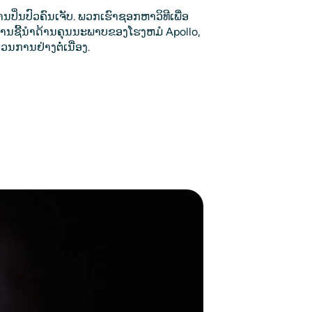
ປິ່ນປົວຄົນເຈັບ. ພວກເຮົາຊອກຫາວິທີເພື່ອ
ນຊີ້ນໍາດ້ານຄຸນນະພາບຂອງໂຮງຫມໍ Apollo, 
ນການຢ່າງຕໍ່ເນື່ອງ.