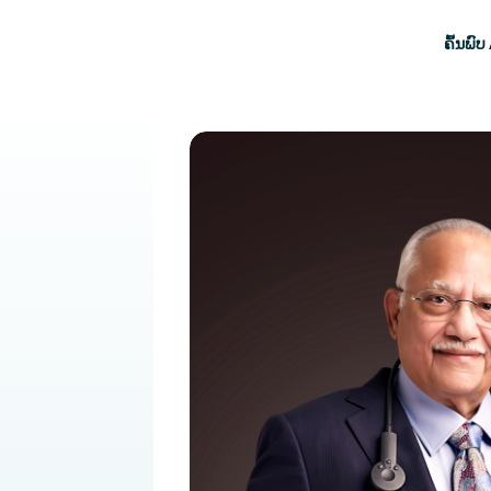
ໃຫ້ຂ້າມໄປຫາເນື້ອໃນຕົ້ນຕໍ
ຊີ້ນ
ຄົ້ນພົ