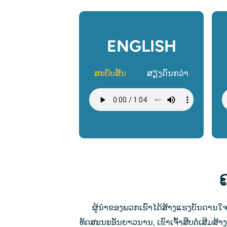
ENGLISH
ສະບັບສັ້ນ
ສຽງດົນກວ່າ
ໄຟລ໌ສຽງ
ໄ
ຜູ້ນໍາຂອງພວກເຮົາໄດ້ສ້າງແຮງບັນດານໃຈໃ
ທັດສະນະອັນຍາວນານ, ເຂົາເຈົ້າສືບຕໍ່ເສີມສ