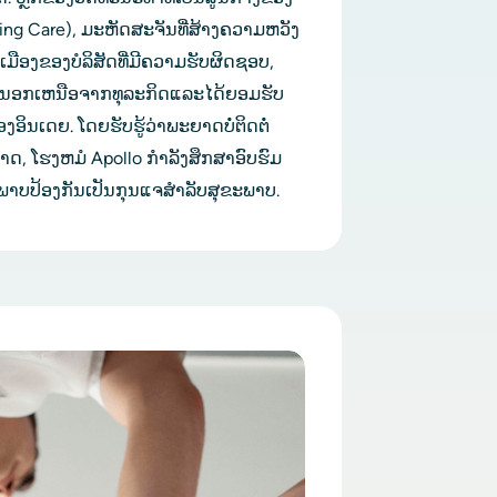
ing Care), ມະຫັດສະຈັນທີ່ສ້າງຄວາມຫວັງ
ເມືອງຂອງບໍລິສັດທີ່ມີຄວາມຮັບຜິດຊອບ, 
່ດີນອກເຫນືອຈາກທຸລະກິດແລະໄດ້ຍອມຮັບ
ເດຍ. ໂດຍຮັບຮູ້ວ່າພະຍາດບໍ່ຕິດຕໍ່ 
ດຊາດ, ໂຮງຫມໍ Apollo ກໍາລັງສຶກສາອົບຮົມ
ະພາບປ້ອງກັນເປັນກຸນແຈສໍາລັບສຸຂະພາບ.