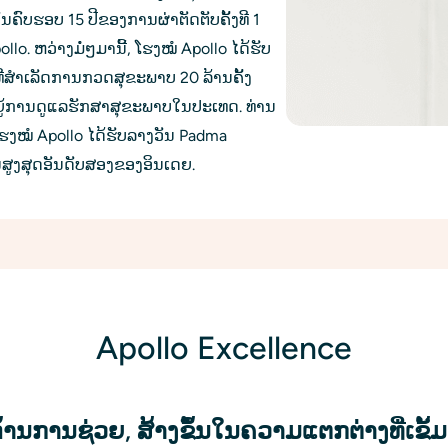
ນ​ຄົບຮອບ 15 ປີ​ຂອງ​ການ​ຜ່າ​ຕັດ​ຕັບ​ຄັ້ງ​ທີ 1 
Apollo. ຫວ່າງມໍ່ໆມານີ້, ໂຮງໝໍ Apollo ໄດ້ຮັບ
່ສຳເລັດການກວດສຸຂະພາບ 20 ລ້ານຄັ້ງ 
້ການດູແລຮັກສາສຸຂະພາບໃນປະເທດ. ທ່ານ
ມໂຮງໝໍ Apollo ໄດ້ຮັບລາງວັນ Padma 
ອນສູງສຸດອັນດັບສອງຂອງອິນເດຍ.
Apollo Excellence
້ານການຊ່ວຍ, ສ້າງຂຶ້ນໃນຄວາມແຕກຕ່າງທີ່ເຂັ້