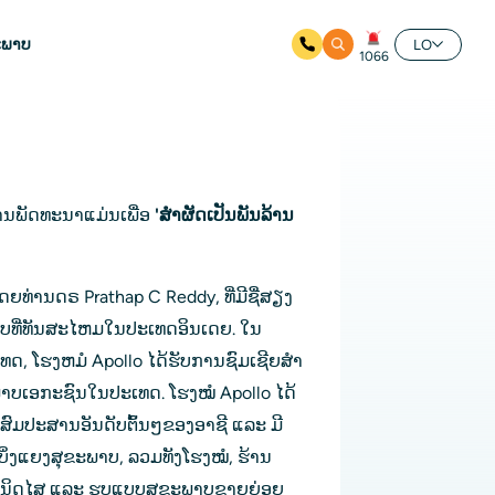
ະພາບ
LO
1066
ານພັດທະນາແມ່ນເພື່ອ 
'ສໍາຜັດເປັນພັນລ້ານ
ໂດຍທ່ານດຣ Prathap C Reddy, ທີ່ມີຊື່ສຽງ
ທີ່ທັນສະໄຫມໃນປະເທດອິນເດຍ. ໃນ
ທດ, ໂຮງຫມໍ Apollo ໄດ້ຮັບການຊົມເຊີຍສໍາ
າບເອກະຊົນໃນປະເທດ. ໂຮງໝໍ Apollo ໄດ້
ະສົມປະສານອັນດັບຕົ້ນໆຂອງອາຊີ ແລະ ມີ
ເບິ່ງແຍງສຸຂະພາບ, ລວມທັງໂຮງໝໍ, ຮ້ານ
ິນິດໄສ ແລະ ຮູບແບບສຸຂະພາບຂາຍຍ່ອຍ