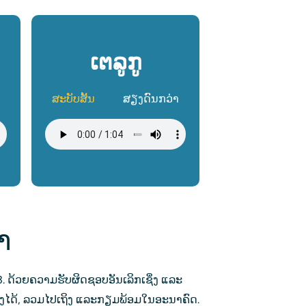
ເຕລູກູ
ສະບັບສັ້ນ
ສຽງດົນກວ່າ
ໄຟລ໌ສຽງ
າ
3. ດ້ວຍຄວາມຮັບຜິດຊອບອັນເລິກເຊິ່ງ ແລະ
ເຖິງໄດ້, ລວມໄປເຖິງ ແລະກຽມພ້ອມໃນອະນາຄົດ.