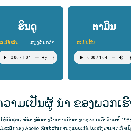
ຮິນດູ
ຕາມິນ
ສະບັບສັ້ນ
ສຽງດົນກວ່າ
ສະບັບສັ້ນ
ຟລ໌ສຽງ
ໄຟລ໌ສຽງ
ຄວາມເປັນຜູ້ ນຳ ຂອງພວກເຮົ
ຫ້ກັບຄຸນຄ່າທີ່ວາງທິດທາງໃນການເດີນທາງຂອງພວກເຮົາຕັ້ງແຕ່ປີ 198
້າງມໍລະດົກຂອງ Apollo, ຮັບປະກັນການດູແລລະດັບໂລກຍັງສາມາດເຂົ້າ