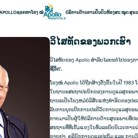
ໍາຕົ້ນຕໍ
ບ APOLLO
ຊອກຫາໂຮງ ໝໍ
ບໍລິການດ້ານການປິ່ນປົວ
ຫ້ອງສະ ໝຸດ ສຸຂ
ວິໄສທັດຂອງພວກເຮົາ
ວິໄສທັດຂອງ Apollo ສໍາລັບໄລຍະຕໍ່ໄປຂອງກ
ຊີວິດ'.
ໂຮງໝໍ Apollo ໄດ້ຖືກສ້າງຕັ້ງຂຶ້ນໃນປີ 1983 
ໃນຖານະສະຖາປະນິກຂອງການດູແລສຸຂະພາບ
ຖານະເປັນໂຮງຫມໍບໍລິສັດແຫ່ງທໍາອິດຂອງປະເ
ລັບການບຸກເບີກການປະຕິວັດການດູແລສຸຂະພ
ກາຍມາເປັນຜູ້ໃຫ້ບໍລິການດ້ານສຸຂະພາບທີ່ປ
ສະຖານທີ່ທີ່ເຂັ້ມແຂງໃນທົ່ວລະບົບນິເວດການ
ຂາຍຢາ, ຄລີນິກການດູແລປະຖົມ ແລະ ການວ