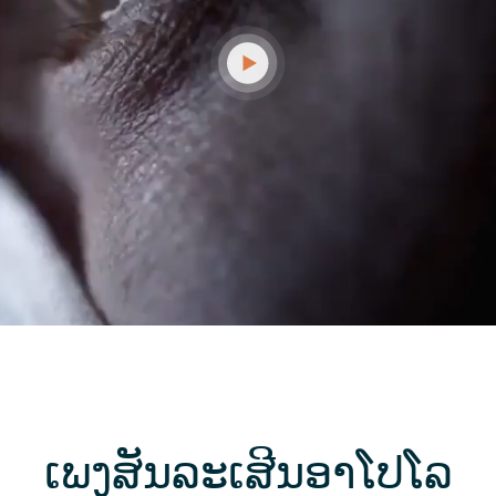
ເພງສັນລະເສີນອາໂປໂລ