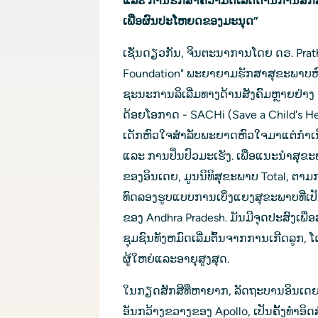
ແລະ ການ​ຮັກ​ສາ​ຄວາມ​ດີ​ເລີດ​ດ້ານ​ການ​ສຶກ​ສ
ເພື່ອ​ຜົນ​ປະ​ໂຫຍດ​ຂອງ​ມະ​ນຸດ”
ເຊັ່ນດຽວກັນ, ຈິນຕະນາການໂດຍ ດຣ. Pratha
Foundation" ພະຍາຍາມຮັກສາສຸຂະພາບຫົ
ຊະນະການລິເລີ່ມທາງດ້ານສັງຄົມຫຼາຍຢ່າງ - ເ
ດ້ອຍໂອກາດ - SACHi (Save a Child's Hea
ເດັກຫົວໃຈສໍາລັບພະຍາດຫົວໃຈມາແຕ່ກຳເນີດ, 
ແລະ ການປິ່ນປົວມະເຮັງ. ເພື່ອແນະນໍາສ
ຂອງອິນເດຍ, ມູນນິທິສຸຂະພາບ Total, ຕ
ທົດລອງຮູບແບບການເບິ່ງແຍງສຸຂະພາບທີ່ເປ
ຂອງ Andhra Pradesh. ມັນມີຈຸດປະສົງເພ
ຊຸມຊົນທັງຫມົດເລີ່ມຕົ້ນຈາກການເກີດລູກ, ໂ
ຜູ້ໃຫຍ່ແລະອາຍຸສູງສຸດ.
ໃນກຽດສັກສີທີ່ຫາຍາກ, ລັດຖະບານອິນເ
ອັນກວ້າງຂວາງຂອງ Apollo, ເປັນຄັ້ງທໍາອິດ