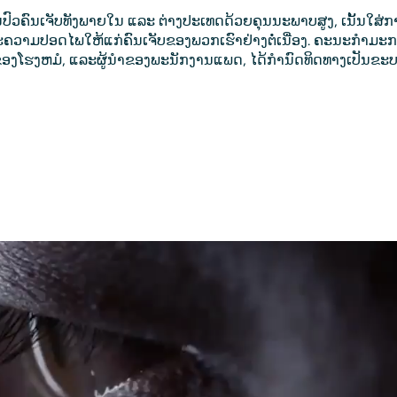
ປົວຄົນເຈັບທັງພາຍໃນ ແລະ ຕ່າງປະເທດດ້ວຍຄຸນນະພາບສູງ, ເນັ້ນໃສ່ການ
ວາມປອດໄພໃຫ້ແກ່ຄົນເຈັບຂອງພວກເຮົາຢ່າງຕໍ່ເນື່ອງ. ຄະນະກໍາມະກາ
ງຂອງໂຮງຫມໍ, ແລະຜູ້ນໍາຂອງພະນັກງານແພດ, ໄດ້ກໍານົດທິດທາງເປັນຂະບວ