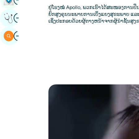
ຢູ່ໂຮງໝໍ Apollo, ພວກເຮົາໄດ້ສະໜອງການປິ່ນ
ຍົກສູງຄຸນນະພາບການເບິ່ງແຍງສຸຂະພາບ ແລະຄ
ຮູບພາບ
ໄດ້ຮັບຄວາມຄິດເຫັນຈາກຜູ້ຊ່ຽວຊານ
ເຊິ່ງປະກອບດ້ວຍຜູ້ຕາງຫນ້າຈາກຜູ້ນໍາຊັ້ນສູ
ຮູບພາບ
ຄົ້ນຫາ