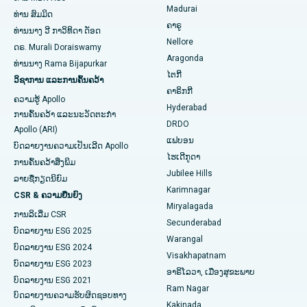
Madurai
ທ່ານ ສົມມິດ
ຄາຣູ
ການຜ່າຕັດໄຂ່ຫຼັງ
ໂຮງໝໍທີ່ດີທີ່ສຸດໃນຖະໜົນ Seepat, Bilaspur
ທ່ານ​ນາງ ວີ ກາ​ວິ​ທິ​ດາ ດັອດ
ຊອກຫານັກຈິດຕະວິທະຍາ
Nellore
ດຣ. Murali Doraiswamy
ການຜ່າຕັດມະເຮັງເຕົ້ານົມ
ໂຮງໝໍທີ່ດີທີ່ສຸດໃນ Ellisbridge, Ahmedabad
Aragonda
ທ່ານ​ນາງ Rama Bijapurkar
ໄຕກີ
ວິຊາການ ແລະການຄົ້ນຄວ້າ
ການປິ່ນປົວໂຣກຜີວ ໜັງ
ໂຮງໝໍທີ່ດີທີ່ສຸດໃນນິວເດລີ
ຊອກຫາແພດຜ່າຕັດທົ່ວໄປ
ຄາຣິກກີ
ຄວາມຮູ້ Apollo
Hyderabad
Colonoscopy
ໂຮງໝໍທີ່ດີທີ່ສຸດໃນ DRDO, Hyderabad
ການຄົ້ນຄວ້າ ແລະນະວັດຕະກໍາ
DRDO
Apollo (ARI)
Polypectomy
ໂຮງໝໍທີ່ດີທີ່ສຸດໃນ GS Road, Guwahati
ແຟບອນ
ບົດລາຍງານຄວາມເປັນເລີດ Apollo
ໄຮເດີກູດາ
ການຄົ້ນຄວ້າສິ່ງພິມ
ການກະຕຸ້ນສະຫມອງເລິກ
ໂຮງໝໍທີ່ດີທີ່ສຸດໃນ Hyderguda, Hyderabad
Jubilee Hills
ລາຍຊື່ກຽດນິຍົມ
Karimnagar
ການກວດລ້າງຊ່ອງຄອດ
ໂຮງໝໍທີ່ດີທີ່ສຸດໃນ Vijay Nagar, Indore
CSR & ຄວາມຍືນຍົງ
Miryalagada
ການລິເລີ່ມ CSR
ການກວດຮ່າງກາຍຂອງຫມາກໄຂ່ຫຼັງ
ໂຮງໝໍທີ່ດີທີ່ສຸດໃນ Suryaraopeta Main Road, Kakinada
Secunderabad
ບົດລາຍງານ ESG 2025
Warangal
Parathyroidectomy
ໂຮງໝໍທີ່ດີທີ່ສຸດໃນ Canal Circular Road, Kolkata
ບົດລາຍງານ ESG 2024
Visakhapatnam
ບົດລາຍງານ ESG 2023
ອາຣິໂລວາ, ເມືອງສຸຂະພາບ
ການຜ່າຕັດ Cytoreductive
ໂຮງໝໍທີ່ດີທີ່ສຸດໃນ CBD Belapur, Navi Mumbai
ບົດລາຍງານ ESG 2021
Ram Nagar
ບົດລາຍງານຄວາມຮັບຜິດຊອບທາງ
ເຊລາມິກການທົດແທນຫົວເຂົ່າທັງຫມົດ
ໂຮງໝໍທີ່ດີທີ່ສຸດໃນ Panchavati, Nashik
Kakinada