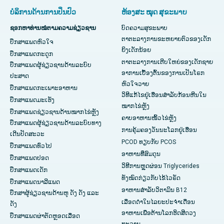
ບໍລິການດ້ານການປິ່ນປົວ
ຫ້ອງສະ ໝຸດ ສຸຂະພາບ
ຊອກຫາທ່ານໝໍຕາມຄວາມຊ່ຽວຊານ
ບົດຄວາມສຸຂະພາບ
ຕາຕະລາງການຂະຫຍາຍຕົວຂອງເດັກ
ປຶກສາແພດຫົວໃຈ
ຍິງເດັກນ້ອຍ
ປຶກສາແພດກະດູກ
ຕາຕະລາງການເຕີບໃຫຍ່ຂອງເດັກຊາຍ
ປຶກສາແພດຜູ້ຊ່ຽວຊານດ້ານລະບົບ
ອາການເບື້ອງຕົ້ນຂອງການເປັນໂຣກ
ປະສາດ
ຫົວໃຈວາຍ
ປຶກສາແພດກະເພາະອາຫານ
ວິທີແກ້ໄຂຢູ່ເຮືອນສຳລັບກ້ອນຫີນໃນ
ປຶກສາແພດມະເຮັງ
ໝາກໄຂ່ຫຼັງ
ປຶກສາແພດຊ່ຽວຊານດ້ານໝາກໄຂ່ຫຼັງ
ຄາບອາຫານໜິ້ວໄຂ່ຫຼັງ
ປຶກສາແພດຜູ້ຊ່ຽວຊານດ້ານລະບົບທາງ
ການຄຸ້ມຄອງວັນນະໂລກຢູ່ເຮືອນ
ເດີນປັດສະວະ
PCOD ທຽບກັບ PCOS
ປຶກສາແພດທົ່ວໄປ
ອາຫານທີ່ສົມດຸນ
ປຶກສາແພດປອດ
ວິທີການຫຼຸດຜ່ອນ Triglycerides
ປຶກສາແພດເດັກ
ທັງໝົດກ່ຽວກັບໄຂ້ໄວຣັດ
ປຶກສາແພດນາລີແພດ
ອາຫານສຳລັບວິຕາມິນ B12
ປຶກສາຜູ້ຊ່ຽວຊານດ້ານຫູ ດັງ ດັງ ແລະ
ເລືອດດໍາໃນໄລຍະປະຈໍາເດືອນ
ດັງ
ອາຫານເພື່ອຕ້ານໂລກຮິດສີດວງ
ປຶກສາແພດຜ່າຕັດຫຼອດເລືອດ