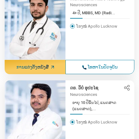
Neurosciences
4+ ປີ, MBBS, MD (Radi...
ໂຮງໝໍ Apollo Lucknow
ການແຕ່ງຕັ້ງຫນັງສື
ໂທຫາໃນປັດຈຸບັນ
ດຣ. ວິບໍ ອຸປະໄຊ
Neurosciences
ອາຍຸ 10 ປີຂຶ້ນໄປ, ແພດສາດ
(ແພດສາດ),...
ໂຮງໝໍ Apollo Lucknow