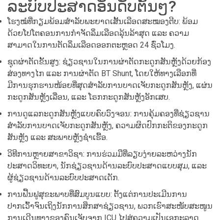
ລະບົບປະສາດອັນດັບຕົ້ນໆ?
ໂຮງໝໍທີ່ກຽມພ້ອມສຳລັບພະຍາດເສັ້ນເລືອດສະໝອງຕີບ: ພ້ອມ
ດ້ວຍໂປໂຕຄອນການກຳຈັດລິ່ມເລືອດລຸ້ນລ້າສຸດ ແລະ ຄວາມ
ສາມາດໃນການຕັດລິ່ມເລືອດອອກຕະຫຼອດ 24 ຊົ່ວໂມງ.
ຊຸດຜ່າຕັດຂັ້ນສູງ: ຊ່ຽວຊານໃນການຜ່າຕັດກະດູກສັນຫຼັງດ້ວຍກ້ອງ
ສ່ອງທາງໄກ ແລະ ການຜ່າຕັດ BT Shunt, ໂດຍໃຫ້ທາງເລືອກທີ່
ມີການຮຸກຮານໜ້ອຍທີ່ສຸດສຳລັບການບາດເຈັບກະດູກສັນຫຼັງ, ແຜ່ນ
ກະດູກສັນຫຼັງເລື່ອນ, ແລະ ໂຣກກະດູກສັນຫຼັງອັກເສບ.
ການດູແລກະດູກສັນຫຼັງແບບຄົບວົງຈອນ: ການຄຸ້ມຄອງທີ່ຊ່ຽວຊານ
ສຳລັບການບາດເຈັບກະດູກສັນຫຼັງ, ຄວາມຜິດປົກກະຕິຂອງກະດູກ
ສັນຫຼັງ ແລະ ສະພາບຫຼັງຊຳເຮື້ອ.
ວິທີການຫຼາຍສາຂາວິຊາ: ການຮ່ວມມືທີ່ລຽບງ່າຍລະຫວ່າງນັກ
ປະສາດວິທະຍາ, ນັກຊ່ຽວຊານດ້ານລະບົບປະສາດແບບສຸມ, ແລະ
ຜູ້ຊ່ຽວຊານດ້ານລະບົບປະສາດເດັກ.
ການຟື້ນຟູສຸຂະພາບທີ່ສົມບູນແບບ: ຕັ້ງແຕ່ການປະເມີນການ
ປາກເວົ້າຈົນເຖິງນັກການສຶກສາຊ່ຽວຊານ, ພວກເຮົາສະໜັບສະໜູນ
ການເດີນທາງຂອງຄົນເຈັບຈາກ ICU ໄປສູ່ຄວາມເປັນເອກະລາດ.