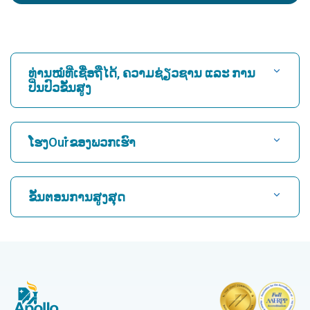
ທ່ານໝໍທີ່ເຊື່ອຖືໄດ້, ຄວາມຊ່ຽວຊານ ແລະ ການ
ປິ່ນປົວຂັ້ນສູງ
ຊອກຫາໂຮງ ໝໍ
ໂຮງOurໍຂອງພວກເຮົາ
ຊອກຫາແພດຫົວໃຈ
ໂຮງໝໍທີ່ດີທີ່ສຸດໃນ Karukutty, Cochin
ຂັ້ນຕອນການສູງສຸດ
ໂຮງໝໍທີ່ດີທີ່ສຸດໃນ Greams Road, Chennai
ຊອກຫາແພດຜູ້ຊ່ຽວຊານດ້ານລະບົບປະສາດ
CABG
ໂຮງຫມໍທີ່ດີທີ່ສຸດໃນ Kuvempunagar, Mysore
CAR T Cell Therapy
ໂຮງໝໍທີ່ດີທີ່ສຸດໃນ Vanagaram, Chennai
ຊອກຫາແພດຊ່ຽວຊານດ້ານກະດູກ
Laparoscopic Cholecystectomy
ໂຮງໝໍທີ່ດີທີ່ສຸດໃນ Teynampet, Chennai