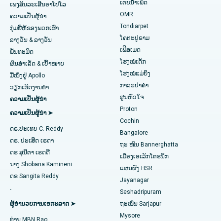
ເຕຍນໍ້າເພັດ
ການຜ່າຕັດ Lasik
ໂຮງໝໍທີ່ດີທີ່ສຸດໃນ Jubilee Hills, Hyderabad
ເພງສັນລະເສີນອາໂປໂລ
ຊອກຫາແພດເດັກ
OMR
ຄວາມເປັນຜູ້ນໍາ
ໂຣກຜີວ ໜັງ
ໂຮງໝໍທີ່ດີທີ່ສຸດໃນ Tondiarpet, Chennai
Tondiarpet
ກຸ່ມຍີ່ຫໍ້ຂອງພວກເຮົາ
ໂຄຕະປູຣາມ
ລາງວັນ & ລາງວັນ
liposuction
ໂຮງໝໍທີ່ດີທີ່ສຸດໃນ Kotturpuram, Chennai
ເຟີສເມດ
ຊອກຫາແພດຜິວໜັງ
ພັນທະມິດ
ໂຮງໝໍເດັກ
Coronary Angiogram
ໂຮງຫມໍທີ່ດີທີ່ສຸດໃນຖະຫນົນ Kovai, Karur
ຜົນສຳເລັດ & ເປົ້າໝາຍ
ໂຮງໝໍແມ່ຍິງ
ມື້ໜຶ່ງຢູ່ Apollo
Transcatheter Aortic Valve ປ່ຽນແທນ
ໂຮງໝໍທີ່ດີທີ່ສຸດໃນ Karapakkam, Chennai
ກາລະປາຄຳ
ຊອກຫາແພດຊ່ຽວຊານດ້ານລະບົບທາງເດີນ
ວຽກເຮັດງານທໍາ
ສູນຫົວໃຈ
ຄວາມເປັນຜູ້ນໍາ
ປັດສະວະ
ສ້ອມແປງວາວ MitraClip
ໂຮງໝໍທີ່ດີທີ່ສຸດໃນ Arilova, Vizag
Proton
ຄວາມເປັນຜູ້ນໍາ ➤
Cochin
ການຜ່າຕັດຫົວໃຈແບບຮຸກຮານໜ້ອຍສຸດ
ໂຮງໝໍທີ່ດີທີ່ສຸດໃນ Kanpur Road, Lucknow
ດຣ.ປະເທບ C. Reddy
Bangalore
ຊອກຫາແພດຜູ້ຊ່ຽວຊານດ້ານພະຍາດເບົາຫວານ
ດຣ. ປະເສີດ ເຣດາ
catheter Ablation
ໂຮງໝໍທີ່ດີທີ່ສຸດໃນເຂດ 26, Noida
ຖະ ໜົນ Bannerghatta
ດຣ ສຸນີຕາ ເຣດດີ
ເມືອງເອເລັກໂຕຣນິກ
ການຜ່າຕັດຟື້ນຟູ ACL
ໂຮງໝໍທີ່ດີທີ່ສຸດໃນ Gandhinagar, Ahmedabad
ນາງ Shobana Kamineni
ແຜນຜັງ HSR
ຊອກຫາແພດຊ່ຽວຊານດ້ານພະຍາດຍິງ
ດຣ Sangita Reddy
Jayanagar
ການປ່ຽນແທນບ່າໄຫລ່
ໂຮງໝໍທີ່ດີທີ່ສຸດໃນ Aragonda, Andhra Pradesh
.
Seshadripuram
Ablation Endometrial
ໂຮງໝໍທີ່ດີທີ່ສຸດໃນຖະໜົນ Bannerghatta, Bangalore
ຜູ້ອໍານວຍການເອກະລາດ ➤
ຖະໜົນ Sarjapur
ຊອກຫາແພດທົ່ວໄປ
Mysore
ທ່ານ MBN Rao
ເສັ້ນເລືອດແດງຂອງມົດລູກ
ໂຮງໝໍທີ່ດີທີ່ສຸດໃນໜ່ວຍທີ 15, Bhubaneswar