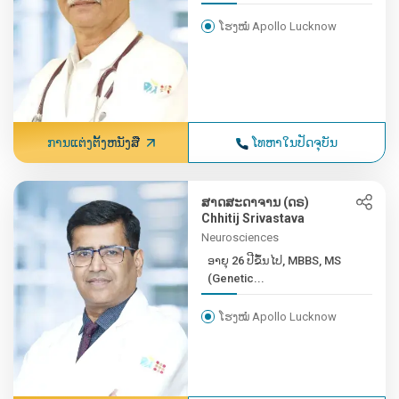
ໂຮງໝໍ Apollo Lucknow
ການແຕ່ງຕັ້ງຫນັງສື
ໂທຫາໃນປັດຈຸບັນ
ສາດສະດາຈານ (ດຣ)
Chhitij Srivastava
Neurosciences
ອາຍຸ 26 ປີຂຶ້ນໄປ, MBBS, MS
(Genetic...
ໂຮງໝໍ Apollo Lucknow