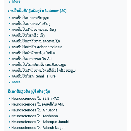
More
ການປິ່ນປົວທີ່ກ່ຽວຂ້ອງໃນ
Lucknow
(20​)
ການປິ່ນປົວອາການທ້ອງຜູກ
ການປິ່ນປົວອາການເຈັບທ້ອງ
ການປິ່ນປົວສໍາລັບການແຍກທ້ອງ
ການປິ່ນປົວໂຣກຜີວ ໜັງ
ການປິ່ນປົວສໍາລັບການຂາດການຊັກ
ການປິ່ນປົວສໍາລັບ Achondroplasia
ການປິ່ນປົວສໍາລັບອາຊິດ Reflux
ການປິ່ນປົວການບາດເຈັບ Acl
ການປິ່ນປົວໂຣກປອດອັກເສບສ້ວຍແຫຼມ
ການປິ່ນປົວສໍາລັບການໂຈມຕີຫົວໃຈສ້ວຍແຫຼມ
ການປິ່ນປົວໂຣກ Renal Failure
More
ພິເສດທີ່ກ່ຽວຂ້ອງຢູ່ໃນທ້ອງຖິ່ນ
Neurosciences ໃນ 32 Bn PAC
Neurosciences ໃນອານານິຄົມ ANL
Neurosciences ໃນ AP Sabha
Neurosciences ໃນ Aashiana
Neurosciences ໃນ Adampur Janubi
Neurosciences ໃນ Adarsh ​​Nagar