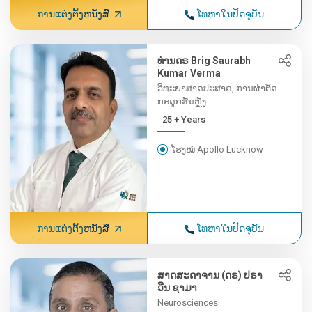
ການແຕ່ງຕັ້ງຫນັງສື
ໂທຫາໃນປັດຈຸບັນ
ທ່ານດຣ Brig Saurabh
Kumar Verma
ວິທະຍາສາດປະສາດ, ການຜ່າຕັດ
ກະດູກສັນຫຼັງ
25 + Years
ໂຮງໝໍ Apollo Lucknow
ການແຕ່ງຕັ້ງຫນັງສື
ໂທຫາໃນປັດຈຸບັນ
ສາດສະດາຈານ (ດຣ) ປຣາ
ວີນ ຊາມາ
Neurosciences