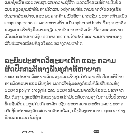
ເພຍຊໍາເຮື້ອ ແລະ ການສູນເສຍຄວາມຮູ້ສຶກ. ພວກເຮົາສະເໜີການປິ່ນປົວ
ແບບຊ່ຽວຊານສໍາລັບການອັກເສບ polyneuritis, ການບາດເຈັບຂອງເສັ້ນ
ປະສາດສ່ວນປາຍ, ແລະ ພະຍາດກ້າມເນື້ອທີ່ຫາຍາກເຊັ່ນ: ພະຍາດກ້າມເນື້ອ
scapuloperoneal ແລະ ພະຍາດກ້າມເນື້ອ spheroid body. ທີມງານຜ່າຕັດ
ຂອງພວກເຮົາຍັງມີຄວາມຊ່ຽວຊານໃນການຜ່າຕັດເອົາເນື້ອງອກອອກຈາກ
ເປືອກເສັ້ນປະສາດເຊັ່ນ: schwannoma, ຮັບປະກັນຄວາມເສຍຫາຍຂອງ
ເສັ້ນປະສາດໜ້ອຍທີ່ສຸດໃນລະຫວ່າງການຜ່າຕັດ.
ລະບົບປະສາດວິທະຍາເດັກ ແລະ ຄວາມ
ຜິດປົກກະຕິທາງພັນທຸກໍາທີ່ຫາຍາກ
ພະແນກປະສາດວິທະຍາເດັກຂອງພວກເຮົາສຸມໃສ່ຄວາມຜິດປົກກະຕິດ້ານ
ການພັດທະນາ ແລະ ພັນທຸກໍາ. ພວກເຮົາຄຸ້ມຄອງກໍລະນີທີ່ສັບສົນລວມທັງ
ພະຍາດ polymicrogyria ແລະ ພະຍາດອຳມະພາດເປັນໄລຍະ. ນອກຈາກ
ນັ້ນ, ທີມງານດູແລທີ່ສຳຄັນຂອງພວກເຮົາມີປະສົບການສູງໃນການປິ່ນປົວການ
ຕິດເຊື້ອສ້ວຍແຫຼມໃນເດັກທາລົກ, ເຊັ່ນ: ພະຍາດບາດທະຍັກ ແລະ ພະຍາດ
ເຍື່ອຫຸ້ມສະໝອງອັກເສບຈາກວັນນະໂລກ, ເຊິ່ງຕ້ອງການການແຊກແຊງຢ່າງ
ຮີບດ່ວນ ແລະ ເຂັ້ມຂຸ້ນ.