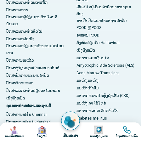
ທະວານ
ປຶກສາແພດຜ່າຕັດພລາສຕິກ
ວິທີແກ້ໄຂຢູ່ເຮືອນສຳລັບອາການຖອກ
ປຶກສາແພດຕາ
ທ້ອງ
ປຶກສາແພດຜູ້ຊ່ຽວຊານດ້ານໂລກຂໍ້
ການປິ່ນປົວແບບທໍາມະຊາດສໍາລັບ
ອັກເສບ
PCOD ຫຼື PCOS
ປຶກສາແພດຜ່າຕັດທົ່ວໄປ
ອາຫານ PCOD
ປຶກສາແພດຜິວໜັງ
ທັງໝົດກ່ຽວກັບ Hantavirus
ປຶກສາແພດຊ່ຽວຊານດ້ານຕ່ອມໄຮໂດຣ
ເບິ່ງ​ທັງ​ຫມົດ
ເຈນ
ພະຍາດແລະເງື່ອນໄຂ
ປຶກສາທ່ານໝໍແຂ້ວ
Amyotrophic Side Sclerosis (ALS)
ປຶກສາຜູ້ຊ່ຽວຊານດ້ານພະຍາດຕິດຕໍ່
Bone Marrow Transplant
ປຶກສານັກກາຍຍະພາບບຳບັດ
ມະເຮັງມະເຮັງ
ປຶກສາຈິດຕະແພດ
ມະເຮັງເຕົ້ານົມ
ປຶກສາແພດຜ່າຕັດປ່ຽນອະໄວຍະວະ
ພະຍາດຫມາກໄຂ່ຫຼັງຊໍາເຮື້ອ (CKD)
ເບິ່ງທັງຫມົດ
ມະເຮັງ ລຳ ໄສ້ໃຫຍ່
ຊອກຫາທ່ານໝໍຕາມສະຖານທີ່
ພະຍາດຫລອດເລືອດຫົວໃຈ
ປຶກສາທ່ານໝໍໃນ Chennai
Diabetes mellitus
ປຶກສາທ່ານໝໍໃນ Hyderabad
ບ້າຫມູ
ຮູບພາບ
ຮູບພາບ
ຮູບພາບ
ຮູບພາບ
ປຶກສາທ່ານໝໍໃນ Bangalore
ເຊື້ອໄວຣັສ hantavirus
ສົນທະນາ
ການນັດຫມາຍ
ໂຮງຫມໍ
ກວດສຸຂະພາບ
ໂທຣຫາພວກເຮົາ
ປຶກສາທ່ານໝໍໃນ Mumbai