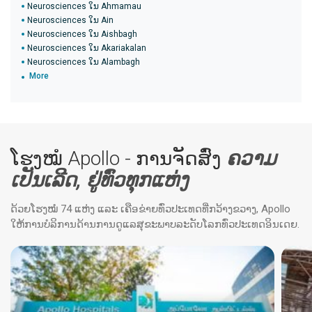
Neurosciences ໃນ Ahmamau
Neurosciences ໃນ Ain
Neurosciences ໃນ Aishbagh
Neurosciences ໃນ Akariakalan
Neurosciences ໃນ Alambagh
More
ໂຮງໝໍ Apollo - ການຈັດສົ່ງ
ຄວາມ
ເປັນເລີດ, ຢູ່ທົ່ວທຸກແຫ່ງ
ດ້ວຍໂຮງໝໍ 74 ແຫ່ງ ແລະ ເຄືອຂ່າຍທົ່ວປະເທດທີ່ກວ້າງຂວາງ, Apollo
ໃຫ້ການບໍລິການດ້ານການດູແລສຸຂະພາບລະດັບໂລກທົ່ວປະເທດອິນເດຍ.