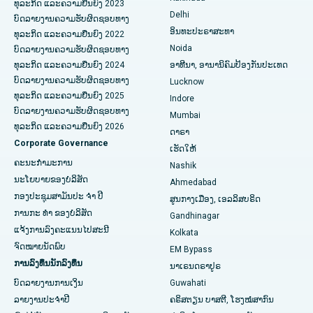
ທຸລະກິດ ແລະຄວາມຍືນຍົງ 2023
Delhi
ບົດລາຍງານຄວາມຮັບຜິດຊອບທາງ
ERCP
ໂຮງໝໍທີ່ດີທີ່ສຸດໃນ Secunderabad, Hyderabad
ອິນທະປະຣາສະທາ
ທຸລະກິດ ແລະຄວາມຍືນຍົງ 2022
Noida
ໂຮງໝໍທີ່ດີທີ່ສຸດໃນ Seshadripuram, Bangalore
ບົດລາຍງານຄວາມຮັບຜິດຊອບທາງ
ທຸລະກິດ ແລະຄວາມຍືນຍົງ 2024
ອາທີນາ, ອານານິຄົມປ້ອງກັນປະເທດ
ໂຮງໝໍທີ່ດີທີ່ສຸດໃນ Waltair Main Road, Visakhapatnam
ບົດລາຍງານຄວາມຮັບຜິດຊອບທາງ
Lucknow
ທຸລະກິດ ແລະຄວາມຍືນຍົງ 2025
Indore
ໂຮງຫມໍທີ່ດີທີ່ສຸດໃນ Subhash Nagar Road, Karimnagar
ບົດລາຍງານຄວາມຮັບຜິດຊອບທາງ
Mumbai
ທຸລະກິດ ແລະຄວາມຍືນຍົງ 2026
ດາຣາ
ໂຮງຫມໍທີ່ດີທີ່ສຸດໃນ Managari, Karaikudi
Corporate Governance
ເຮັດໃຫ້
ໂຮງໝໍທີ່ດີທີ່ສຸດໃນ Arepally, Warangal
ຄະນະກໍາມະການ
Nashik
ນະໂຍບາຍຂອງບໍລິສັດ
Ahmedabad
ໂຮງໝໍທີ່ດີທີ່ສຸດໃນ Arera Colony, Bhopal
ກອງປະຊຸມສາມັນປະ ຈຳ ປີ
ສູນກາງເມືອງ, ເອລລິສບຣິດ
ການກະ ທຳ ຂອງບໍລິສັດ
Gandhinagar
ໂຮງຫມໍທີ່ດີທີ່ສຸດໃນ Jayanagar, Bangalore
ແຈ້ງການລົງຄະແນນໄປສະນີ
Kolkata
ໂຮງໝໍທີ່ດີທີ່ສຸດໃນ KK Nagar, Madurai
ຈົດໝາຍນັດພົບ
EM Bypass
ການລົງທຶນນັກລົງທຶນ
ນາເຣນດຣາປູຣ
ໂຮງຫມໍທີ່ດີທີ່ສຸດໃນ Ramji Nagar, Nellore
ບົດລາຍງານການເງິນ
Guwahati
ລາຍງານປະຈໍາປີ
ຄຣິສຕຽນ ບາສຕີ, ໂຮງໝໍສາກົນ
ໂຮງຫມໍທີ່ດີທີ່ສຸດໃນ Sector-19, Rourkela