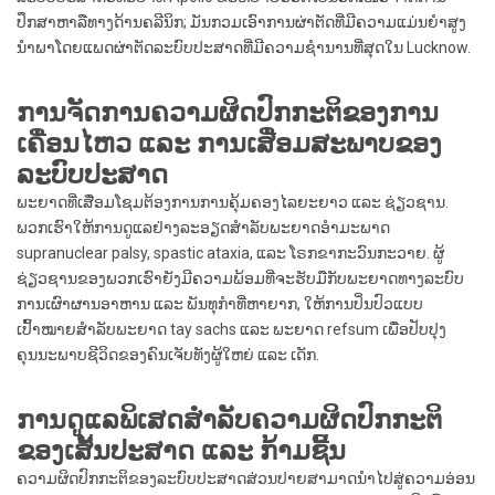
ປຶກສາຫາລືທາງດ້ານຄລີນິກ; ມັນກວມເອົາການຜ່າຕັດທີ່ມີຄວາມແມ່ນຍໍາສູງ
ນໍາພາໂດຍແພດຜ່າຕັດລະບົບປະສາດທີ່ມີຄວາມຊໍານານທີ່ສຸດໃນ Lucknow.
ການຈັດການຄວາມຜິດປົກກະຕິຂອງການ
ເຄື່ອນໄຫວ ແລະ ການເສື່ອມສະພາບຂອງ
ລະບົບປະສາດ
ພະຍາດທີ່ເສື່ອມໂຊມຕ້ອງການການຄຸ້ມຄອງໄລຍະຍາວ ແລະ ຊ່ຽວຊານ.
ພວກເຮົາໃຫ້ການດູແລຢ່າງລະອຽດສຳລັບພະຍາດອຳມະພາດ
supranuclear palsy, spastic ataxia, ແລະ ໂຣກຂາກະວົນກະວາຍ. ຜູ້
ຊ່ຽວຊານຂອງພວກເຮົາຍັງມີຄວາມພ້ອມທີ່ຈະຮັບມືກັບພະຍາດທາງລະບົບ
ການເຜົາຜານອາຫານ ແລະ ພັນທຸກຳທີ່ຫາຍາກ, ໃຫ້ການປິ່ນປົວແບບ
ເປົ້າໝາຍສຳລັບພະຍາດ tay sachs ແລະ ພະຍາດ refsum ເພື່ອປັບປຸງ
ຄຸນນະພາບຊີວິດຂອງຄົນເຈັບທັງຜູ້ໃຫຍ່ ແລະ ເດັກ.
ການດູແລພິເສດສຳລັບຄວາມຜິດປົກກະຕິ
ຂອງເສັ້ນປະສາດ ແລະ ກ້າມຊີ້ນ
ຄວາມຜິດປົກກະຕິຂອງລະບົບປະສາດສ່ວນປາຍສາມາດນໍາໄປສູ່ຄວາມອ່ອນ