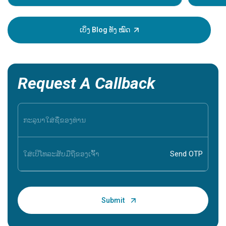
ຂອງການເປັ
ສາມາດຊ່ວຍ
ສະນັ້ນມັນຈ
ເບິ່ງ Blog ທັງ ໝົດ
ອາການເຫຼົ່
Request A Callback