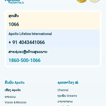
ການຕັດມົດລູກ
ໂຮງໝໍທີ່ດີທີ່ສຸດໃນ OMR, Chennai
ຊອກຫາແພດຜູ້ຊ່ຽວຊານດ້ານມະເຮັງ
Kidney Transplant
ໂຮງໝໍມະເຮັງທີ່ດີທີ່ສຸດໃນ Bhat, Gandhinagar, Ahmedabad
ສຸກເສີນ
Extracorporeal Shockwave Lithotripsy
ໂຮງໝໍມະເຮັງທີ່ດີທີ່ສຸດໃນເມືອງອີເລັກໂທຣນິກ, ບັງກາລໍ
1066
ຊອກຫາແພດຊ່ຽວຊານດ້ານກະເພາະອາຫານ
Liver transplant
ໂຮງໝໍມະເຮັງທີ່ດີທີ່ສຸດໃນ Teynampet, Chennai
Apollo Lifeline International
ການປັ້ນປອດ
+ 91 4043441066
ໂຮງໝໍມະເຮັງທີ່ດີທີ່ສຸດໃນ HSR Layout, Bangalore
ຊອກຫາແພດຜ່າຕັດປ່ຽນຖ່າຍອະໄວຍະວະ
ສະໂພກ Arthroscopy
ສູນມະເຮັງໂປຣຕອນທີ່ດີທີ່ສຸດໃນ Chennai
ສາຍຊ່ວຍເຫຼືອດ້ານສຸຂະພາບ
1860-500-1066
Total Hip Replacement
ຊອກຫາຜູ້ຊ່ຽວຊານດ້ານຫູ ດັງ ດັງ ແລະ ດັງ
ໂຮງໝໍເດັກທີ່ດີທີ່ສຸດໃນ Thousand Lights, Chennai
Proton Therapy
ໂຮງໝໍຍິງທີ່ດີທີ່ສຸດໃນ Thousand Lights, Chennai
ຊອກຫາແພດຊ່ຽວຊານດ້ານປອດ
ການປ່ຽນຫົວເຂົ່າທັງໝົດທີ່ຮຸກຮານໜ້ອຍສຸດ
ໂຮງໝໍທີ່ດີທີ່ສຸດໃນ Paschim Boragaon, Guwahati
ຄົ້ນພົບ Apollo
ຊອກຫາໂຮງ ໝໍ
ໄວຕິດຕາມການທົດແທນ Knee Knee
ໂຮງໝໍທີ່ດີທີ່ສຸດໃນ PH Road, Chennai
ເລື່ອງ Apollo
Chennai
ຊອກຫາໝໍແຂ້ວ
ຖະໜົນ Greams
ພາບລວມ
Sleeve Gastrectomy
ສູນຫົວໃຈທີ່ດີທີ່ສຸດໃນ Thousand Lights, Chennai
ວານາກາຣາມ
Vision & Mission