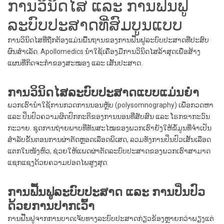
ການວິນິດໄສ ແລະ ການຟື້ນຟູ
ລະບົບປະສາດທີ່ສົມບູນແບບ
ການວິນິດໄສທີ່ຖືກຕ້ອງແມ່ນພື້ນຖານຂອງການຟື້ນຟູລະບົບປະສາດທີ່ປະສົບ
ຜົນສຳເລັດ. Apollomedics ນຳໃຊ້ເຄື່ອງມືການວິນິດໄສລ້າສຸດເພື່ອສ້າງ
ແຜນທີ່ກິດຈະກຳຂອງສະໝອງ ແລະ ເສັ້ນປະສາດ.
ການວິນິດໄສລະບົບປະສາດແບບແມ່ນຍຳ
ພວກເຮົານຳໃຊ້ການກວດການນອນຫຼັບ (polysomnography) ເພື່ອກວດຫາ
ແລະ ປິ່ນປົວຄວາມຜິດປົກກະຕິຂອງການນອນທີ່ສັບສົນ ແລະ ໂຣກຂາກະວົນ
ກະວາຍ. ຊຸດການຖ່າຍພາບທີ່ທັນສະໄໝຂອງພວກເຮົາຍັງໃຫ້ຂໍ້ມູນທີ່ຈຳເປັນ
ສຳລັບຂັ້ນຕອນການຜ່າຕັດຫຼອດເລືອດພິເສດ, ລວມທັງການປິ່ນປົວເສັ້ນເລືອດ
ແຕກໃນໜັງຫົວ, ຊ່ວຍໃຫ້ແພດຜ່າຕັດລະບົບປະສາດຂອງພວກເຮົາສາມາດ
ແຊກແຊງດ້ວຍຄວາມປອດໄພສູງສຸດ.
ການຟື້ນຟູລະບົບປະສາດ ແລະ ການປິ່ນປົວ
ດ້ວຍການປາກເວົ້າ
ການຟື້ນຟູຈາກການບາດເຈັບທາງລະບົບປະສາດກ່ຽວຂ້ອງຫຼາຍກວ່າພຽງແຕ່