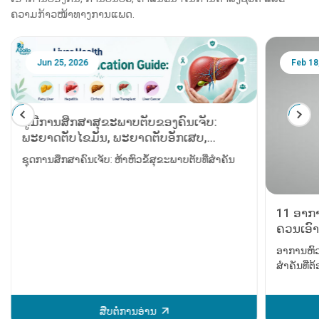
ຄວາມກ້າວໜ້າທາງການແພດ.
Jun 25, 2026
Feb 18
ຄູ່ມືການສຶກສາສຸຂະພາບຕັບຂອງຄົນເຈັບ:
ພະຍາດຕັບໄຂມັນ, ພະຍາດຕັບອັກເສບ,
ພະຍາດຕັບແຂງ, ​​ການຜ່າຕັດປ່ຽນຕັບ ແລະ
ຊຸດການສຶກສາຄົນເຈັບ: ຫ້າຫົວຂໍ້ສຸຂະພາບຕັບທີ່ສຳຄັນ
ມະເຮັງຕັບ
11 ອາກາ
ຄວນເອົາ
ອາການຫົວ
ສຳຄັນທີ່
ບັນຫາຫົວໃ
ໄດ້ຮັບການ
ຫຼັກຈະເກ
ສືບຕໍ່ການອ່ານ