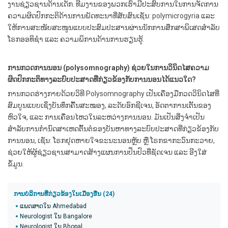
ງານຊ່ຽວຊານດ້ານເດັກ. ທີມງານຂອງພວກເຮົາມີປະສົບການໃນການຈັດການ
ຄວາມຜິດປົກກະຕິດ້ານການພັດທະນາທີ່ສັບສົນເຊັ່ນ: polymicrogyria ແລະ
ໃຫ້ການສະໜັບສະໜູນແບບປະສົມປະສານຜ່ານນັກການສຶກສາພິເສດສຳລັບ
ໂຣກອອທິຊຳ ​​ແລະ ຄວາມພິການດ້ານການຮຽນຮູ້.
ການກວດການນອນ (polysomnography) ຊ່ວຍໃນການວິນິດໄສຄວາມ
ຜິດປົກກະຕິທາງລະບົບປະສາດທີ່ກ່ຽວຂ້ອງກັບການນອນໄດ້ແນວໃດ?
ການກວດຮ່າງກາຍດ້ວຍວິທີ Polysomnography ເປັນເຄື່ອງມືກວດວິນິດໄສທີ່
ສົມບູນແບບເຊິ່ງບັນທຶກຄື້ນສະໝອງ, ລະດັບອົກຊີເຈນ, ອັດຕາການເຕັ້ນຂອງ
ຫົວໃຈ, ແລະ ການເຄື່ອນໄຫວໃນລະຫວ່າງການນອນ. ມັນເປັນສິ່ງຈຳເປັນ
ສຳລັບການກຳນົດສາເຫດຕົ້ນຕໍຂອງບັນຫາທາງລະບົບປະສາດທີ່ກ່ຽວຂ້ອງກັບ
ການນອນ, ເຊັ່ນ: ໂຣກຢຸດຫາຍໃຈຂະນະນອນຫຼັບ ຫຼື ໂຣກຂາກະວົນກະວາຍ,
ຊ່ວຍໃຫ້ຜູ້ຊ່ຽວຊານສາມາດສ້າງແຜນການປິ່ນປົວທີ່ຊັດເຈນ ແລະ ອີງໃສ່
ຂໍ້ມູນ.
ການບໍລິການທີ່ກ່ຽວຂ້ອງໃນເມືອງອື່ນ (24)
ແພດສາດໃນ Ahmedabad
Neurologist ໃນ Bangalore
Neurologist ໃນ Bhopal