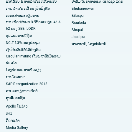
ຜົນໄດ້ຮັບ & ການນໍາສະເຫນີລາຍຮັບ
ປາຊິມ ໂບຣາກາອອນ, ເອັກເຊວ ແຄຣ
ໂຮງໝໍທີ່ດີທີ່ສຸດໃນ Swargate, Pune
ການ ນຳ ສະ ເໜີ ຂອງນັກລົງທືນ
Bhubaneswar
ເອກະສານລະບຽບການ
Bilaspur
ໂຮງໝໍມະເຮັງແມ່ຍິງທີ່ດີທີ່ສຸດໃນພາກໃຕ້ຂອງເດລີ
ການເປີດເຜີຍພາຍໃຕ້ກົດລະບຽບ 46 &
Rourkela
62 ຂອງ SEBI LODR
Bhopal
ຮູບແບບການຖືຫຸ້ນ
Jabalpur
NCLT ໄດ້​ຈັດ​ກອງ​ປະ​ຊຸມ​
ນາວາຊາຣີ, ໂຮງໝໍນິຣາລີ
ເງິນປັນຜົນທີ່ບໍ່ໄດ້ອ້າງສິດ
Circular Inviting ເງິນຝາກທີ່ບໍ່ມີຄວາມ
ປອດໄພ
ໂຄງປະກອບການຈັດລຽງ
ການໂຄສະນາ
SAP Reorganization 2018
ລາຍລະອຽດການຕິດຕໍ່
ສູນສື່ມວນຊົນ
Apollo ໃນຂ່າວ
ຂ່າວ
ກິດຈະກໍາ
Media Gallery