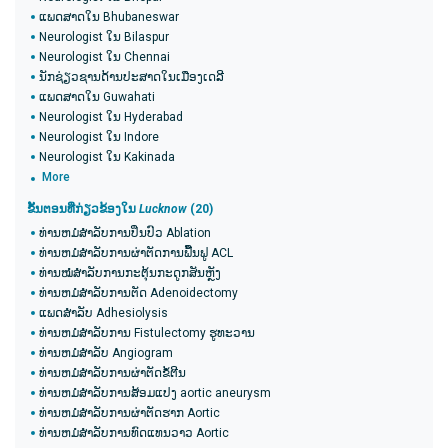
ແພດສາດໃນ Bhubaneswar
Neurologist ໃນ Bilaspur
Neurologist ໃນ Chennai
ນັກຊ່ຽວຊານດ້ານປະສາດໃນເມືອງເດລີ
ແພດສາດໃນ Guwahati
Neurologist ໃນ Hyderabad
Neurologist ໃນ Indore
Neurologist ໃນ Kakinada
More
ຂັ້ນຕອນທີ່ກ່ຽວຂ້ອງໃນ
Lucknow
(20​)
ທ່ານຫມໍສໍາລັບການປິ່ນປົວ Ablation
ທ່ານຫມໍສໍາລັບການຜ່າຕັດການຟື້ນຟູ ACL
ທ່ານໝໍສຳລັບການກະຕຸ້ນກະດູກສັນຫຼັງ
ທ່ານຫມໍສໍາລັບການຕັດ Adenoidectomy
ແພດສໍາລັບ Adhesiolysis
ທ່ານຫມໍສໍາລັບການ Fistulectomy ຮູທະວານ
ທ່ານຫມໍສໍາລັບ Angiogram
ທ່ານຫມໍສໍາລັບການຜ່າຕັດຂໍ້ຕີນ
ທ່ານຫມໍສໍາລັບການສ້ອມແປງ aortic aneurysm
ທ່ານຫມໍສໍາລັບການຜ່າຕັດຮາກ Aortic
ທ່ານຫມໍສໍາລັບການທົດແທນວາວ Aortic