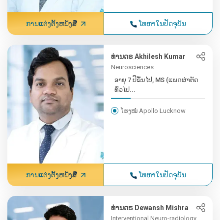
ການແຕ່ງຕັ້ງຫນັງສື
ໂທຫາໃນປັດຈຸບັນ
ທ່ານດຣ Akhilesh Kumar
Neurosciences
ອາຍຸ 7 ປີຂຶ້ນໄປ, MS (ແພດຜ່າຕັດ
ທົ່ວໄປ...
ໂຮງໝໍ Apollo Lucknow
ການແຕ່ງຕັ້ງຫນັງສື
ໂທຫາໃນປັດຈຸບັນ
ທ່ານດຣ Dewansh Mishra
Interventional Neuro-radiology,