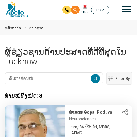
ຊີ້ນ
LO
1066
ໃຫ້ຂ້າມໄປຫາເນື້ອໃນຕົ້ນຕໍ
ຫນ້າທໍາອິດ
ແພດສາດ
ຜູ້ຊ່ຽວຊານດ້ານປະສາດທີ່ດີທີ່ສຸດໃນ
Lucknow
Filter By
ທ່ານໝໍທັງໝົດ:
8
ທ່ານດຣ Gopal Poduval
Neurosciences
ອາຍຸ 36 ປີຂຶ້ນໄປ, MBBS,
AFMC...