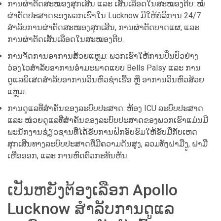
ການຜ່າຕັດສະໝອງສຸກເສີນ ແລະ ເສັ້ນເລືອດໃນສະໝອງຕີບ: ໝໍ
ຜ່າຕັດປະສາດຂອງພວກເຮົາໃນ Lucknow ມີໃຫ້ບໍລິການ 24/7
ສຳລັບການຜ່າຕັດສະໝອງສຸກເສີນ, ການຜ່າຕັດບາດແຜ, ແລະ
ການຜ່າຕັດເສັ້ນເລືອດໃນສະໝອງຕີບ.
ການຈັດການອາການສ້ວຍແຫຼມ: ພວກເຮົາໃຫ້ການປິ່ນປົວຢ່າງ
ວ່ອງໄວສຳລັບອາການອຳມະພາດແບບ Bells Palsy ແລະ ການ
ດູແລພິເສດສຳລັບອາການວິນຫົວຊຳເຮື້ອ ຫຼື ອາການວິນຫົວສ້ວຍ
ແຫຼມ.
ການດູແລທີ່ສຳຄັນຂອງລະບົບປະສາດ: ຫ້ອງ ICU ລະບົບປະສາດ
ແລະ ໜ່ວຍດູແລທີ່ສຳຄັນຂອງລະບົບປະສາດຂອງພວກເຮົາແມ່ນມີ
ພະນັກງານຊ່ຽວຊານທີ່ໄດ້ຮັບການຝຶກອົບຮົມໃຫ້ຮັບມືກັບເຫດ
ສຸກເສີນທາງລະບົບປະສາດທີ່ມີຄວາມດັນສູງ, ລວມທັງຝາມືງູ, ຝາມື
ເຫື່ອອອກ, ແລະ ການຫົດຕົວກະທັນຫັນ.
ເປັນຫຍັງຕ້ອງເລືອກ Apollo
Lucknow ສຳລັບການດູແລ