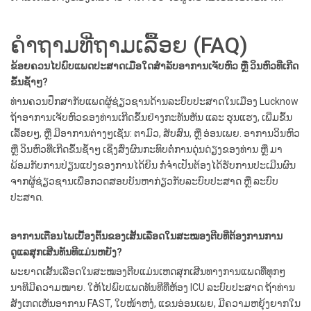
ຄໍາຖາມທີ່ຖາມເລື້ອຍ (FAQ)
ຂ້ອຍຄວນໄປພົບແພດປະສາດເມື່ອໃດສຳລັບອາການເຈັບຫົວ ຫຼື ວິນຫົວທີ່ເກີດ
ຂຶ້ນຊ້ຳໆ?
ທ່ານຄວນປຶກສາກັບແພດຜູ້ຊ່ຽວຊານດ້ານລະບົບປະສາດໃນເມືອງ Lucknow
ຖ້າອາການເຈັບຫົວຂອງທ່ານເກີດຂຶ້ນຢ່າງກະທັນຫັນ ແລະ ຮຸນແຮງ, ເພີ່ມຂຶ້ນ
ເລື້ອຍໆ, ຫຼື ມີອາການຕ່າງໆເຊັ່ນ: ຕາມົວ, ສັບສົນ, ຫຼື ອ່ອນເພຍ. ອາການວິນຫົວ
ຫຼື ວິນຫົວທີ່ເກີດຂຶ້ນຊ້ຳໆ ເຊິ່ງສົ່ງຜົນກະທົບຕໍ່ການດຸ່ນດ່ຽງຂອງທ່ານ ຫຼື ມາ
ພ້ອມກັບການປ່ຽນແປງຂອງການໄດ້ຍິນ ກໍ່ຈຳເປັນຕ້ອງໄດ້ຮັບການປະເມີນຜົນ
ຈາກຜູ້ຊ່ຽວຊານເພື່ອກວດສອບບັນຫາກ່ຽວກັບລະບົບປະສາດ ຫຼື ລະບົບ
ປະສາດ.
ອາການເຕືອນໄພເບື້ອງຕົ້ນຂອງເສັ້ນເລືອດໃນສະໝອງຕີບທີ່ຕ້ອງການການ
ດູແລສຸກເສີນທັນທີແມ່ນຫຍັງ?
ພະຍາດເສັ້ນເລືອດໃນສະໝອງຕີບແມ່ນເຫດສຸກເສີນທາງການແພດທີ່ທຸກໆ
ນາທີມີຄວາມໝາຍ. ໃຫ້ໄປພົບແພດທັນທີທີ່ຫ້ອງ ICU ລະບົບປະສາດ ຖ້າທ່ານ
ສັງເກດເຫັນອາການ FAST, ໃບໜ້າຫງໍ, ແຂນອ່ອນເພຍ, ມີຄວາມຫຍຸ້ງຍາກໃນ