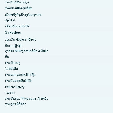
ການ​ຕິດ​ຕໍ່​ສື່​ມວນ​ຊົນ​
ການຮ່ວມມືຂອງບໍລິສັດ
ເປັນຫຍັງຈິ່ງເປັນຄູ່ຮ່ວມງານກັບ
Apollo?
ເຊື່ອມຕໍ່ກັບພວກເຮົາ
ວົງ Healers
ກ່ຽວກັບ Healers' Circle
ອັບເດດຫຼ້າສຸດ
ຄຸນນະພາບທາງດ້ານຄລີນິກ & ຜົນໄດ້
ຮັບ
ການຮັບຮອງ
ໄອທີດີເລີດ
ການ​ຄວບ​ຄຸມ​ການ​ຕິດ​ເຊື້ອ​
ການວັດແທກຜົນໄດ້ຮັບ
Patient Safety
TASCC
ການຫັນເປັນດິຈິຕອນແລະ AI ສໍາລັບ
ການດູແລທີ່ດີກວ່າ