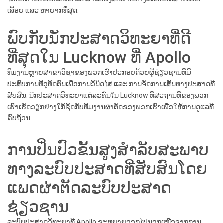
ເລື້ອຍ ແລະ ຫາຍາກທີ່ສຸດ.
ພົບກັບນັກປະສາດວິທະຍາທີ່ດີ
ທີ່ສຸດໃນ Lucknow ທີ່ Apollo
ທີມງານຫຼາຍສາຂາວິຊາຂອງພວກເຮົາປະກອບດ້ວຍຜູ້ຊ່ຽວຊານທີ່ມີ
ປະສົບການທີ່ອຸທິດຕົນເພື່ອການວິນິດໄສ ແລະ ການຈັດການເສັ້ນທາງປະສາດທີ່
ສັບສົນ. ນັກປະສາດວິທະຍາແຕ່ລະຄົນໃນ Lucknow ທີ່ສະຖານທີ່ຂອງພວກ
ເຮົາເຮັດວຽກຢ່າງໃກ້ຊິດກັບທີມງານຜ່າຕັດຂອງພວກເຮົາເພື່ອໃຫ້ການດູແລທີ່
ຄົບຖ້ວນ.
ການປິ່ນປົວຂັ້ນສູງສຳລັບສະພາບ
ທາງລະບົບປະສາດທີ່ສັບສົນໂດຍ
ແພດຜ່າຕັດລະບົບປະສາດ
ຊ່ຽວຊານ
ລະບົບປະສາດວິທະຍາທີ່ Apollo ຂະຫຍາຍອອກໄປນອກເໜືອຈາກການ