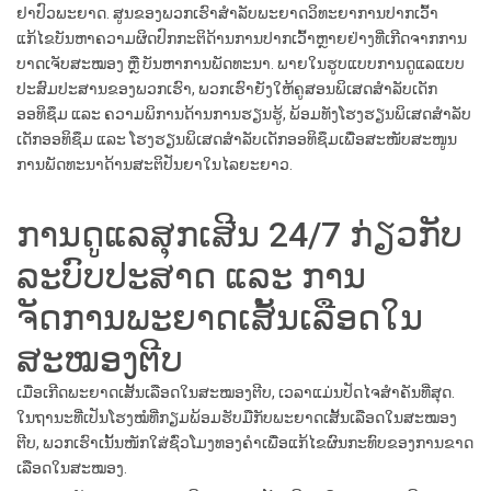
ຢາປົວພະຍາດ. ສູນຂອງພວກເຮົາສຳລັບພະຍາດວິທະຍາການປາກເວົ້າ
ແກ້ໄຂບັນຫາຄວາມຜິດປົກກະຕິດ້ານການປາກເວົ້າຫຼາຍຢ່າງທີ່ເກີດຈາກການ
ບາດເຈັບສະໝອງ ຫຼື ບັນຫາການພັດທະນາ. ພາຍໃນຮູບແບບການດູແລແບບ
ປະສົມປະສານຂອງພວກເຮົາ, ພວກເຮົາຍັງໃຫ້ຄູສອນພິເສດສຳລັບເດັກ
ອອທິຊຶມ ແລະ ຄວາມພິການດ້ານການຮຽນຮູ້, ພ້ອມທັງໂຮງຮຽນພິເສດສຳລັບ
ເດັກອອທິຊຶມ ແລະ ໂຮງຮຽນພິເສດສຳລັບເດັກອອທິຊຶມເພື່ອສະໜັບສະໜູນ
ການພັດທະນາດ້ານສະຕິປັນຍາໃນໄລຍະຍາວ.
ການດູແລສຸກເສີນ 24/7 ກ່ຽວກັບ
ລະບົບປະສາດ ແລະ ການ
ຈັດການພະຍາດເສັ້ນເລືອດໃນ
ສະໝອງຕີບ
ເມື່ອເກີດພະຍາດເສັ້ນເລືອດໃນສະໝອງຕີບ, ເວລາແມ່ນປັດໄຈສຳຄັນທີ່ສຸດ.
ໃນຖານະທີ່ເປັນໂຮງໝໍທີ່ກຽມພ້ອມຮັບມືກັບພະຍາດເສັ້ນເລືອດໃນສະໝອງ
ຕີບ, ພວກເຮົາເນັ້ນໜັກໃສ່ຊົ່ວໂມງທອງຄຳເພື່ອແກ້ໄຂຜົນກະທົບຂອງການຂາດ
ເລືອດໃນສະໝອງ.