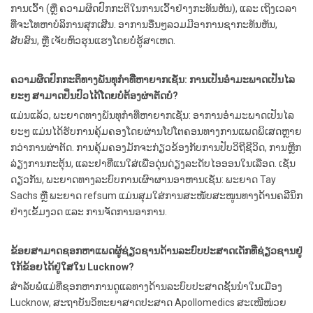
ການເວົ້າ (ຫຼື ຄວາມຜິດປົກກະຕິໃນການເວົ້າຢ່າງກະທັນຫັນ), ແລະ ເຖິງເວລາ
ທີ່ຈະໂທຫາບໍລິການສຸກເສີນ. ອາການອື່ນໆລວມມີອາການຊາກະທັນຫັນ,
ສັບສົນ, ຫຼື ເຈັບຫົວຮຸນແຮງໂດຍບໍ່ຮູ້ສາເຫດ.
ຄວາມຜິດປົກກະຕິທາງພັນທຸກໍາທີ່ຫາຍາກເຊັ່ນ: ການເປັນອຳມະພາດເປັນໄລ
ຍະໆ ສາມາດປິ່ນປົວໄດ້ໂດຍບໍ່ຕ້ອງຜ່າຕັດບໍ?
ແມ່ນແລ້ວ, ພະຍາດທາງພັນທຸກໍາທີ່ຫາຍາກເຊັ່ນ: ອາການອຳມະພາດເປັນໄລ
ຍະໆ ແມ່ນໄດ້ຮັບການຄຸ້ມຄອງໂດຍຜ່ານໂປໂຕຄອນທາງການແພດພິເສດຫຼາຍ
ກວ່າການຜ່າຕັດ. ການຄຸ້ມຄອງມັກຈະກ່ຽວຂ້ອງກັບການປັບວິຖີຊີວິດ, ການຫຼີກ
ລ່ຽງການກະຕຸ້ນ, ແລະຢາທີ່ແນໃສ່ເພື່ອດຸ່ນດ່ຽງລະດັບໄອອອນໃນເລືອດ. ເຊັ່ນ
ດຽວກັນ, ພະຍາດທາງລະບົບການເຜົາຜານອາຫານເຊັ່ນ: ພະຍາດ Tay
Sachs ຫຼື ພະຍາດ refsum ແມ່ນສຸມໃສ່ການສະໜັບສະໜູນທາງດ້ານຄລີນິກ
ຢ່າງເຂັ້ມງວດ ແລະ ການຈັດການອາການ.
ຂ້ອຍສາມາດຊອກຫາແພດຜູ້ຊ່ຽວຊານດ້ານລະບົບປະສາດເດັກທີ່ຊ່ຽວຊານຢູ່
ໃກ້ຂ້ອຍໄດ້ຢູ່ໃສໃນ Lucknow?
ສຳລັບພໍ່ແມ່ທີ່ຊອກຫາການດູແລທາງດ້ານລະບົບປະສາດຊັ້ນນຳໃນເມືອງ
Lucknow, ສະຖາບັນວິທະຍາສາດປະສາດ Apollomedics ສະເໜີໜ່ວຍ