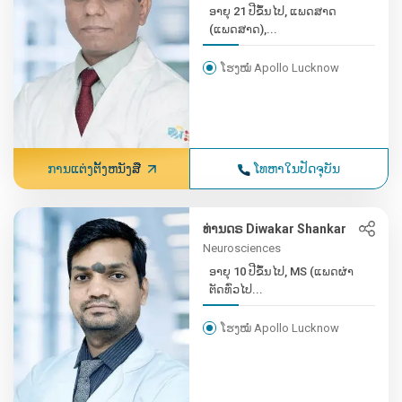
ອາຍຸ 21 ປີຂຶ້ນໄປ, ແພດສາດ
(ແພດສາດ),...
ໂຮງໝໍ Apollo Lucknow
ການແຕ່ງຕັ້ງຫນັງສື
ໂທຫາໃນປັດຈຸບັນ
ທ່ານດຣ Diwakar Shankar
Neurosciences
ອາຍຸ 10 ປີຂຶ້ນໄປ, MS (ແພດຜ່າ
ຕັດທົ່ວໄປ...
ໂຮງໝໍ Apollo Lucknow