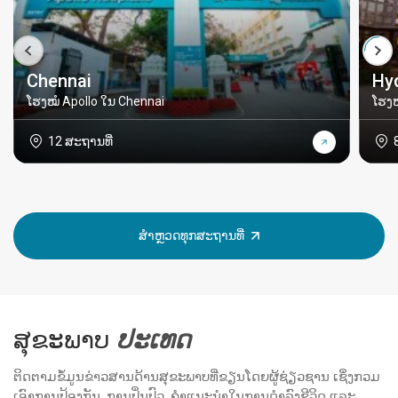
Chennai
Hy
ໂຮງໝໍ Apollo ໃນ Chennai
ໂຮງໝ
12 ສະຖານທີ່
ສຳຫຼວດທຸກສະຖານທີ່
ສຸຂະພາບ
ປະ​ເທດ
ຕິດຕາມຂໍ້ມູນຂ່າວສານດ້ານສຸຂະພາບທີ່ຂຽນໂດຍຜູ້ຊ່ຽວຊານ ເຊິ່ງກວມ
ເອົາການປ້ອງກັນ, ການປິ່ນປົວ, ຄຳແນະນຳໃນການດຳລົງຊີວິດ ແລະ