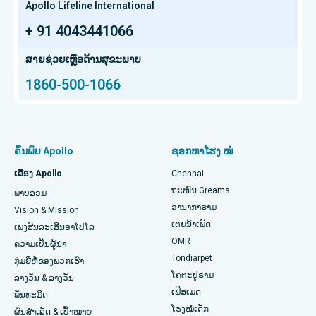
ໂຮງໝໍມະເຮັງທີ່ດີທີ່ສຸດໃນ Teynampet, Chennai
Apollo Lifeline International
ການປັ້ນປອດ
+ 91 4043441066
ໂຮງໝໍມະເຮັງທີ່ດີທີ່ສຸດໃນ HSR Layout, Bangalore
ຊອກຫາແພດຜ່າຕັດປ່ຽນຖ່າຍອະໄວຍະວະ
ສະໂພກ Arthroscopy
ສູນມະເຮັງໂປຣຕອນທີ່ດີທີ່ສຸດໃນ Chennai
ສາຍຊ່ວຍເຫຼືອດ້ານສຸຂະພາບ
1860-500-1066
Total Hip Replacement
ຊອກຫາຜູ້ຊ່ຽວຊານດ້ານຫູ ດັງ ດັງ ແລະ ດັງ
ໂຮງໝໍເດັກທີ່ດີທີ່ສຸດໃນ Thousand Lights, Chennai
Proton Therapy
ໂຮງໝໍຍິງທີ່ດີທີ່ສຸດໃນ Thousand Lights, Chennai
ຊອກຫາແພດຊ່ຽວຊານດ້ານປອດ
ການປ່ຽນຫົວເຂົ່າທັງໝົດທີ່ຮຸກຮານໜ້ອຍສຸດ
ໂຮງໝໍທີ່ດີທີ່ສຸດໃນ Paschim Boragaon, Guwahati
ຄົ້ນພົບ Apollo
ຊອກຫາໂຮງ ໝໍ
ໄວຕິດຕາມການທົດແທນ Knee Knee
ໂຮງໝໍທີ່ດີທີ່ສຸດໃນ PH Road, Chennai
ເລື່ອງ Apollo
Chennai
ຊອກຫາໝໍແຂ້ວ
ຖະໜົນ Greams
ພາບລວມ
Sleeve Gastrectomy
ສູນຫົວໃຈທີ່ດີທີ່ສຸດໃນ Thousand Lights, Chennai
ວານາກາຣາມ
Vision & Mission
ເຕຍນໍ້າເພັດ
ການຜ່າຕັດ Lasik
ໂຮງໝໍທີ່ດີທີ່ສຸດໃນ Jubilee Hills, Hyderabad
ເພງສັນລະເສີນອາໂປໂລ
ຊອກຫາແພດເດັກ
OMR
ຄວາມເປັນຜູ້ນໍາ
ໂຣກຜີວ ໜັງ
ໂຮງໝໍທີ່ດີທີ່ສຸດໃນ Tondiarpet, Chennai
Tondiarpet
ກຸ່ມຍີ່ຫໍ້ຂອງພວກເຮົາ
ໂຄຕະປູຣາມ
ລາງວັນ & ລາງວັນ
liposuction
ໂຮງໝໍທີ່ດີທີ່ສຸດໃນ Kotturpuram, Chennai
ເຟີສເມດ
ຊອກຫາແພດຜິວໜັງ
ພັນທະມິດ
ໂຮງໝໍເດັກ
Coronary Angiogram
ໂຮງຫມໍທີ່ດີທີ່ສຸດໃນຖະຫນົນ Kovai, Karur
ຜົນສຳເລັດ & ເປົ້າໝາຍ