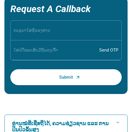
Request A Callback
ທ່ານໝໍທີ່ເຊື່ອຖືໄດ້, ຄວາມຊ່ຽວຊານ ແລະ ການ
ປິ່ນປົວຂັ້ນສູງ