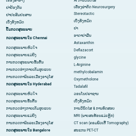
ເຄື່ອງສໍາອາງ
AI ການວິນິດໄສ
ເຄື່ອງຜ່າຕັດ Neurosurgery
ຢາປ້ອງກັນ
Stereotactic
ຢາປະສົມປະສານ
ເບິ່ງທັງຫມົດ
ເບິ່ງທັງຫມົດ
ຢາ
ປື້ມກວດສຸຂະພາບ
ອາດາປາລີນ
ກວດສຸຂະພາບໃນ Chennai
Astaxanthin
ກວດສຸຂະພາບຫົວໃຈ
Deflazacort
ກວດສຸຂະພາບແມ່ຍິງ
glycine
ການກວດສຸຂະພາບຂັ້ນຕົ້ນ
L-Arginine
ການກວດຮ່າງກາຍເຕັມຮູບແບບ
methylcobalamin
ການກວດກາພົນລະເມືອງອາວຸໂສ
Oxymetholone
ກວດສຸຂະພາບໃນ Hyderabad
Tadalafil
ກວດສຸຂະພາບຫົວໃຈ
ວອນໂນປຣາຊານ
ກວດສຸຂະພາບຂັ້ນຕົ້ນ
ເບິ່ງທັງຫມົດ
ການກວດຮ່າງກາຍເຕັມຮູບແບບ
ການວິນິດໄສ & ການທົດສອບ
ກວດສຸຂະພາບແມ່ຍິງ
MRI (ພາບສະທ້ອນແມ່ເຫຼັກ)
ການກວດກາພົນລະເມືອງອາວຸໂສ
CT scan (ຄອມພິວເຕີ້ Tomography)
ກວດສຸຂະພາບໃນ Bangalore
ສະແກນ PET-CT