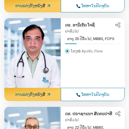
ການແຕ່ງຕັ້ງຫນັງສື
ໂທຫາໃນປັດຈຸບັນ
ດຣ. ອານິເກັດ ໂຈຊິ
ຢາທົ່ວໄປ
ອາຍຸ 25 ປີຂຶ້ນໄປ, MBBS, FCPS
ໂຮງໝໍ Apollo, Pune
ການແຕ່ງຕັ້ງຫນັງສື
ໂທຫາໃນປັດຈຸບັນ
ດຣ. ປຣາຊານນາ ສັດຕະປາທີ
ຢາທົ່ວໄປ
ອາຍຸ 22 ປີຂຶ້ນໄປ, MBBS,