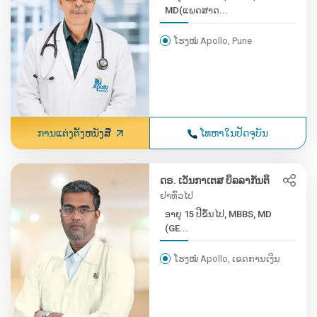
MD(ແພດສາດ...
ໂຮງໝໍ Apollo, Pune
ການແຕ່ງຕັ້ງຫນັງສື
ໂທຫາໃນປັດຈຸບັນ
ດຣ. ເວັນກາເຕສ ບິລລາກັນຕິ
ຢາທົ່ວໄປ
ອາຍຸ 15 ປີຂຶ້ນໄປ, MBBS, MD
(GE...
ໂຮງໝໍ Apollo, ເຂດການເງິນ