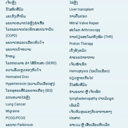
ເຈັບ​ຫຼັງ
ໄຂ່ຫຼັງ
ວິໄສທັດທີ່ມົວ
Liver transplant
ມະເຮັງເຕົ້ານົມ
ການປັ້ນປອດ
ພະຍາດຫມາກໄຂ່ຫຼັງຊໍາເຮື້ອ
Mitral Valve Repair
ໂລກພະຍາດປອດອັກເສບປະຈໍາວັນ
ສະໂພກ Arthroscopy
(COPD)
ການປ່ຽນສະໂພກທັງໝົດ (THR)
ພະຍາດຫລອດເລືອດຫົວໃຈ
Proton Therapy
ພະຍາດເບົາຫວານ
ເບິ່ງທັງຫມົດ
ບ້າຫມູ
ຄໍາແນະນໍາອາການ
ໂລກກະເພາະ ລຳ ໄສ້ອັກເສບ (GERD)
ເຈັບໜ້າເອິກ
ຄວາມລົ້ມເຫຼວຂອງຫົວໃຈ
Hemoptysis (ໄອເປັນເລືອດ)
Herniated Disc
ຍ່ຽວຫຼາຍເກີນໄປ
Hypertension (ຄວາມດັນເລືອດສູງ)
ວິໄສທັດທີ່ມົວ
ໂຣກອຸທອນທີ່ບໍ່ລະຄາຍເຄືອງ (IBS)
ອຳມະພາດ ຫຼື ເຈັບໜັກ
ແກນ​ຫມາກ​ໄຂ່​ຫຼັງ
lymphadenopathy ປາກມົດລູກ
Lung Cancer
ເອັຟເຟີ
Migraine
ເຈັບຫົວຮຸນແຮງກັບອາການທາງ
PCOD/PCOS
ປະສາດ
ພະຍາດ Parkinson
ຂາບວມ ຫຼື ເສັ້ນເລືອດຕີບເລິກ