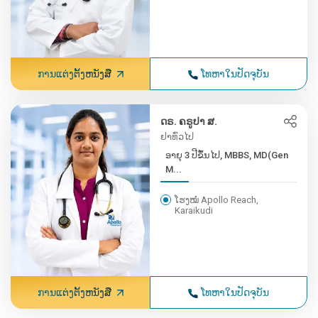
ການແຕ່ງຕັ້ງຫນັງສື
ໂທຫາໃນປັດຈຸບັນ
ດຣ. ຄຣູປາ ສ.
ຢາທົ່ວໄປ
ອາຍຸ 3 ປີຂຶ້ນໄປ, MBBS, MD(Gen
M...
ໂຮງໝໍ Apollo Reach,
Karaikudi
ການແຕ່ງຕັ້ງຫນັງສື
ໂທຫາໃນປັດຈຸບັນ