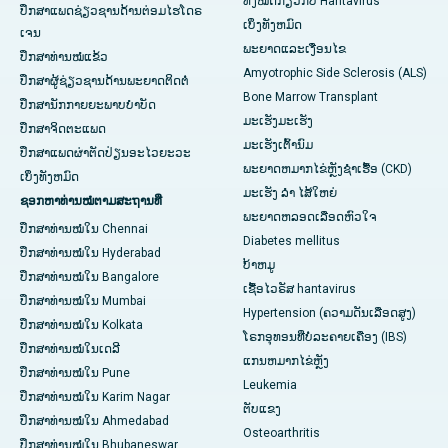
ທັງໝົດກ່ຽວກັບ Hantavirus
ປຶກສາແພດຊ່ຽວຊານດ້ານຕ່ອມໄຮໂດຣ
ເບິ່ງ​ທັງ​ຫມົດ
ເຈນ
ພະຍາດແລະເງື່ອນໄຂ
ປຶກສາທ່ານໝໍແຂ້ວ
Amyotrophic Side Sclerosis (ALS)
ປຶກສາຜູ້ຊ່ຽວຊານດ້ານພະຍາດຕິດຕໍ່
Bone Marrow Transplant
ປຶກສານັກກາຍຍະພາບບຳບັດ
ມະເຮັງມະເຮັງ
ປຶກສາຈິດຕະແພດ
ມະເຮັງເຕົ້ານົມ
ປຶກສາແພດຜ່າຕັດປ່ຽນອະໄວຍະວະ
ພະຍາດຫມາກໄຂ່ຫຼັງຊໍາເຮື້ອ (CKD)
ເບິ່ງທັງຫມົດ
ມະເຮັງ ລຳ ໄສ້ໃຫຍ່
ຊອກຫາທ່ານໝໍຕາມສະຖານທີ່
ພະຍາດຫລອດເລືອດຫົວໃຈ
ປຶກສາທ່ານໝໍໃນ Chennai
Diabetes mellitus
ປຶກສາທ່ານໝໍໃນ Hyderabad
ບ້າຫມູ
ປຶກສາທ່ານໝໍໃນ Bangalore
ເຊື້ອໄວຣັສ hantavirus
ປຶກສາທ່ານໝໍໃນ Mumbai
Hypertension (ຄວາມດັນເລືອດສູງ)
ປຶກສາທ່ານໝໍໃນ Kolkata
ໂຣກອຸທອນທີ່ບໍ່ລະຄາຍເຄືອງ (IBS)
ປຶກສາທ່ານໝໍໃນເດລີ
ແກນ​ຫມາກ​ໄຂ່​ຫຼັງ
ປຶກສາທ່ານໝໍໃນ Pune
Leukemia
ປຶກສາທ່ານໝໍໃນ Karim Nagar
ຕັບແຂງ
ປຶກສາທ່ານໝໍໃນ Ahmedabad
Osteoarthritis
ປຶກສາທ່ານໝໍໃນ Bhubaneswar