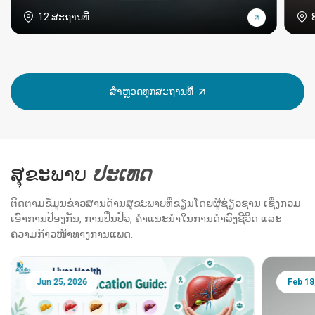
12 ສະຖານທີ່
ສຳຫຼວດທຸກສະຖານທີ່
ສຸຂະພາບ
ປະ​ເທດ
ຕິດຕາມຂໍ້ມູນຂ່າວສານດ້ານສຸຂະພາບທີ່ຂຽນໂດຍຜູ້ຊ່ຽວຊານ ເຊິ່ງກວມ
ເອົາການປ້ອງກັນ, ການປິ່ນປົວ, ຄຳແນະນຳໃນການດຳລົງຊີວິດ ແລະ
ຄວາມກ້າວໜ້າທາງການແພດ.
Jun 25, 2026
Feb 18