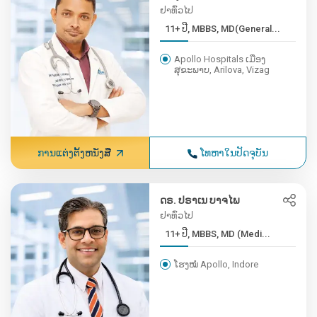
ຢາທົ່ວໄປ
11+ ປີ, MBBS, MD(General...
Apollo Hospitals ເມືອງ
ສຸຂະພາບ, Arilova, Vizag
ການແຕ່ງຕັ້ງຫນັງສື
ໂທຫາໃນປັດຈຸບັນ
ດຣ. ປຣາເນ ບາຈໄພ
ຢາທົ່ວໄປ
11+ ປີ, MBBS, MD (Medi...
ໂຮງໝໍ Apollo, Indore