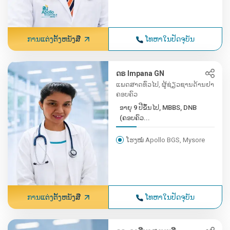
ການແຕ່ງຕັ້ງຫນັງສື
ໂທຫາໃນປັດຈຸບັນ
ດຣ Impana GN
ແພດສາດທົ່ວໄປ, ຜູ້ຊ່ຽວຊານດ້ານຢາ
ຄອບຄົວ
ອາຍຸ 9 ປີຂຶ້ນໄປ, MBBS, DNB
(ຄອບຄົວ...
ໂຮງໝໍ Apollo BGS, Mysore
ການແຕ່ງຕັ້ງຫນັງສື
ໂທຫາໃນປັດຈຸບັນ