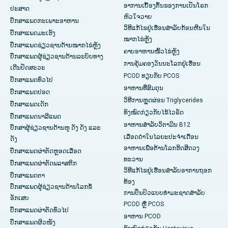
ອາການເບື້ອງຕົ້ນຂອງການເປັນໂຣກ
ປະສາດ
ຫົວໃຈວາຍ
ປຶກສາແພດກະເພາະອາຫານ
ວິທີແກ້ໄຂຢູ່ເຮືອນສຳລັບກ້ອນຫີນໃນ
ປຶກສາແພດມະເຮັງ
ໝາກໄຂ່ຫຼັງ
ປຶກສາແພດຊ່ຽວຊານດ້ານໝາກໄຂ່ຫຼັງ
ຄາບອາຫານໜິ້ວໄຂ່ຫຼັງ
ປຶກສາແພດຜູ້ຊ່ຽວຊານດ້ານລະບົບທາງ
ການຄຸ້ມຄອງວັນນະໂລກຢູ່ເຮືອນ
ເດີນປັດສະວະ
PCOD ທຽບກັບ PCOS
ປຶກສາແພດທົ່ວໄປ
ອາຫານທີ່ສົມດຸນ
ປຶກສາແພດປອດ
ວິທີການຫຼຸດຜ່ອນ Triglycerides
ປຶກສາແພດເດັກ
ທັງໝົດກ່ຽວກັບໄຂ້ໄວຣັດ
ປຶກສາແພດນາລີແພດ
ອາຫານສຳລັບວິຕາມິນ B12
ປຶກສາຜູ້ຊ່ຽວຊານດ້ານຫູ ດັງ ດັງ ແລະ
ເລືອດດໍາໃນໄລຍະປະຈໍາເດືອນ
ດັງ
ອາຫານເພື່ອຕ້ານໂລກຮິດສີດວງ
ປຶກສາແພດຜ່າຕັດຫຼອດເລືອດ
ທະວານ
ປຶກສາແພດຜ່າຕັດພລາສຕິກ
ວິທີແກ້ໄຂຢູ່ເຮືອນສຳລັບອາການຖອກ
ປຶກສາແພດຕາ
ທ້ອງ
ປຶກສາແພດຜູ້ຊ່ຽວຊານດ້ານໂລກຂໍ້
ການປິ່ນປົວແບບທໍາມະຊາດສໍາລັບ
ອັກເສບ
PCOD ຫຼື PCOS
ປຶກສາແພດຜ່າຕັດທົ່ວໄປ
ອາຫານ PCOD
ປຶກສາແພດຜິວໜັງ