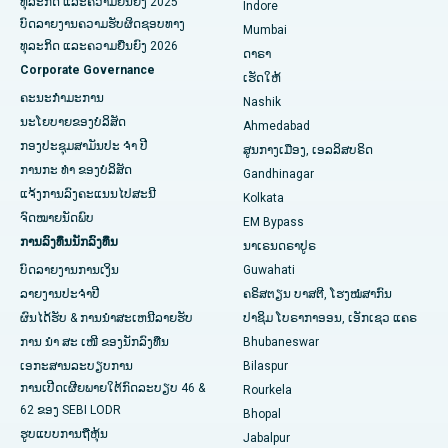
ທຸລະກິດ ແລະຄວາມຍືນຍົງ 2025
Indore
ໂຮງຫມໍທີ່ດີທີ່ສຸດໃນ Subhash Nagar Road, Karimnagar
ບົດລາຍງານຄວາມຮັບຜິດຊອບທາງ
Mumbai
ທຸລະກິດ ແລະຄວາມຍືນຍົງ 2026
ດາຣາ
ໂຮງຫມໍທີ່ດີທີ່ສຸດໃນ Managari, Karaikudi
Corporate Governance
ເຮັດໃຫ້
ໂຮງໝໍທີ່ດີທີ່ສຸດໃນ Arepally, Warangal
ຄະນະກໍາມະການ
Nashik
ນະໂຍບາຍຂອງບໍລິສັດ
Ahmedabad
ໂຮງໝໍທີ່ດີທີ່ສຸດໃນ Arera Colony, Bhopal
ກອງປະຊຸມສາມັນປະ ຈຳ ປີ
ສູນກາງເມືອງ, ເອລລິສບຣິດ
ການກະ ທຳ ຂອງບໍລິສັດ
Gandhinagar
ໂຮງຫມໍທີ່ດີທີ່ສຸດໃນ Jayanagar, Bangalore
ແຈ້ງການລົງຄະແນນໄປສະນີ
Kolkata
ໂຮງໝໍທີ່ດີທີ່ສຸດໃນ KK Nagar, Madurai
ຈົດໝາຍນັດພົບ
EM Bypass
ການລົງທຶນນັກລົງທຶນ
ນາເຣນດຣາປູຣ
ໂຮງຫມໍທີ່ດີທີ່ສຸດໃນ Ramji Nagar, Nellore
ບົດລາຍງານການເງິນ
Guwahati
ລາຍງານປະຈໍາປີ
ຄຣິສຕຽນ ບາສຕີ, ໂຮງໝໍສາກົນ
ໂຮງຫມໍທີ່ດີທີ່ສຸດໃນ Sector-19, Rourkela
ຜົນໄດ້ຮັບ & ການນໍາສະເຫນີລາຍຮັບ
ປາຊິມ ໂບຣາກາອອນ, ເອັກເຊວ ແຄຣ
ໂຮງໝໍທີ່ດີທີ່ສຸດໃນ Swargate, Pune
ການ ນຳ ສະ ເໜີ ຂອງນັກລົງທືນ
Bhubaneswar
ເອກະສານລະບຽບການ
Bilaspur
ໂຮງໝໍມະເຮັງແມ່ຍິງທີ່ດີທີ່ສຸດໃນພາກໃຕ້ຂອງເດລີ
ການເປີດເຜີຍພາຍໃຕ້ກົດລະບຽບ 46 &
Rourkela
62 ຂອງ SEBI LODR
Bhopal
ຮູບແບບການຖືຫຸ້ນ
Jabalpur