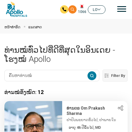
ຊີ້ນ
LO
1066
ໃຫ້ຂ້າມໄປຫາເນື້ອໃນຕົ້ນຕໍ
ຫນ້າທໍາອິດ
ແພດສາດ
ທ່ານໝໍທົ່ວໄປທີ່ດີທີ່ສຸດໃນອິນເດຍ -
ໂຮງໝໍ Apollo
Filter By
ທ່ານໝໍທັງໝົດ:
12
ທ່ານດຣ Om Prakash
Sharma
ຢາປົວພະຍາດທົ່ວໄປ, ຢາພາຍໃນ
ອາຍຸ 46 ປີຂຶ້ນໄປ, MD