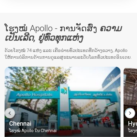
ໂຮງໝໍ Apollo - ການຈັດສົ່ງ
ຄວາມ
ເປັນເລີດ, ຢູ່ທົ່ວທຸກແຫ່ງ
ດ້ວຍໂຮງໝໍ 74 ແຫ່ງ ແລະ ເຄືອຂ່າຍທົ່ວປະເທດທີ່ກວ້າງຂວາງ, Apollo
ໃຫ້ການບໍລິການດ້ານການດູແລສຸຂະພາບລະດັບໂລກທົ່ວປະເທດອິນເດຍ.
Chennai
Hy
ໂຮງໝໍ Apollo ໃນ Chennai
ໂຮງໝ