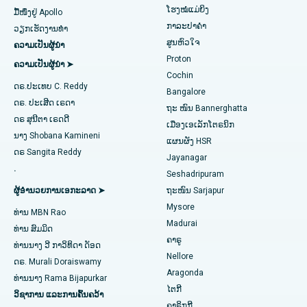
ໂຮງໝໍແມ່ຍິງ
ມື້ໜຶ່ງຢູ່ Apollo
Transcatheter Aortic Valve ປ່ຽນແທນ
ໂຮງໝໍທີ່ດີທີ່ສຸດໃນ Karapakkam, Chennai
ກາລະປາຄຳ
ຊອກຫາແພດຊ່ຽວຊານດ້ານລະບົບທາງເດີນ
ວຽກເຮັດງານທໍາ
ສູນຫົວໃຈ
ຄວາມເປັນຜູ້ນໍາ
ປັດສະວະ
ສ້ອມແປງວາວ MitraClip
ໂຮງໝໍທີ່ດີທີ່ສຸດໃນ Arilova, Vizag
Proton
ຄວາມເປັນຜູ້ນໍາ ➤
Cochin
ການຜ່າຕັດຫົວໃຈແບບຮຸກຮານໜ້ອຍສຸດ
ໂຮງໝໍທີ່ດີທີ່ສຸດໃນ Kanpur Road, Lucknow
ດຣ.ປະເທບ C. Reddy
Bangalore
ຊອກຫາແພດຜູ້ຊ່ຽວຊານດ້ານພະຍາດເບົາຫວານ
ດຣ. ປະເສີດ ເຣດາ
catheter Ablation
ໂຮງໝໍທີ່ດີທີ່ສຸດໃນເຂດ 26, Noida
ຖະ ໜົນ Bannerghatta
ດຣ ສຸນີຕາ ເຣດດີ
ເມືອງເອເລັກໂຕຣນິກ
ການຜ່າຕັດຟື້ນຟູ ACL
ໂຮງໝໍທີ່ດີທີ່ສຸດໃນ Gandhinagar, Ahmedabad
ນາງ Shobana Kamineni
ແຜນຜັງ HSR
ຊອກຫາແພດຊ່ຽວຊານດ້ານພະຍາດຍິງ
ດຣ Sangita Reddy
Jayanagar
ການປ່ຽນແທນບ່າໄຫລ່
ໂຮງໝໍທີ່ດີທີ່ສຸດໃນ Aragonda, Andhra Pradesh
.
Seshadripuram
Ablation Endometrial
ໂຮງໝໍທີ່ດີທີ່ສຸດໃນຖະໜົນ Bannerghatta, Bangalore
ຜູ້ອໍານວຍການເອກະລາດ ➤
ຖະໜົນ Sarjapur
ຊອກຫາແພດທົ່ວໄປ
Mysore
ທ່ານ MBN Rao
ເສັ້ນເລືອດແດງຂອງມົດລູກ
ໂຮງໝໍທີ່ດີທີ່ສຸດໃນໜ່ວຍທີ 15, Bhubaneswar
Madurai
ທ່ານ ສົມມິດ
ຄາຣູ
ການຜ່າຕັດໄຂ່ຫຼັງ
ໂຮງໝໍທີ່ດີທີ່ສຸດໃນຖະໜົນ Seepat, Bilaspur
ທ່ານ​ນາງ ວີ ກາ​ວິ​ທິ​ດາ ດັອດ
ຊອກຫານັກຈິດຕະວິທະຍາ
Nellore
ດຣ. Murali Doraiswamy
ການຜ່າຕັດມະເຮັງເຕົ້ານົມ
ໂຮງໝໍທີ່ດີທີ່ສຸດໃນ Ellisbridge, Ahmedabad
Aragonda
ທ່ານ​ນາງ Rama Bijapurkar
ໄຕກີ
ວິຊາການ ແລະການຄົ້ນຄວ້າ
ການປິ່ນປົວໂຣກຜີວ ໜັງ
ໂຮງໝໍທີ່ດີທີ່ສຸດໃນນິວເດລີ
ຊອກຫາແພດຜ່າຕັດທົ່ວໄປ
ຄາຣິກກີ