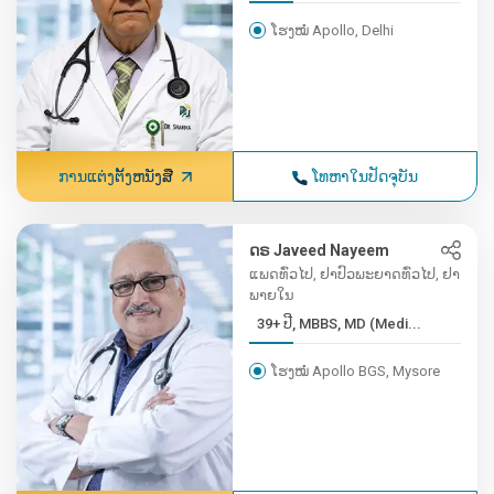
ໂຮງໝໍ Apollo, Delhi
ການແຕ່ງຕັ້ງຫນັງສື
ໂທຫາໃນປັດຈຸບັນ
ດຣ Javeed Nayeem
ແພດທົ່ວໄປ, ຢາປົວພະຍາດທົ່ວໄປ, ຢາ
ພາຍໃນ
39+ ປີ, MBBS, MD (Medi...
ໂຮງໝໍ Apollo BGS, Mysore