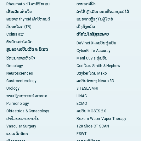
Rheumatoid ໂລກຂໍ້ອັກເສບ
ຕາບອດສີຟ້າ
ເສັ້ນເລືອດຕັນໃນ
ລຳໄສ້ ຫຼື ເລືອດອອກທີ່ຄວບຄຸມບໍ່ໄດ້
ພະຍາດ thyroid ຜິດປົກກະຕິ
ພະຍາດເຫຼືອງໃນຜູ້ໃຫຍ່
ວັນນະໂລກ (TB)
ເບິ່ງທັງຫມົດ
Colitis ແຜ
ເຕັກໂນໂລຊີສຸຂະພາບ
ຕັບອັກເສບໄວຣັດ
DaVinci XI-ລະບົບຫຸ່ນຍົນ
ສູນຄວາມເປັນເລີດ & ພິເສດ
CyberKnife-Accuray
ວິທະຍາສາດຫົວໃຈ
Meril Cuvis ຫຸ່ນຍົນ
Oncology
Cori ໂດຍ Smith & Nephew
Neurosciences
Stryker ໂດຍ Mako
Gastroenterology
ລະບົບນຳທາງ Neuro-3D
Urology
3 TESLA MRI
ການປ່ຽນຖ່າຍອະໄວຍະວະ
LINAC
Pulmonology
ECMO
Obtestrics & Gynecology
ລະບົບ MOSES 2.0
ຢາ​ປົວ​ພະ​ຍາດ​ພາຍ​ໃນ
Rezum Water Vapor Therapy
Vascular Surgery
128 Slice CT SCAN
ແພດເດັກນ້ອຍ
ESWT