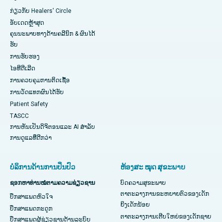
ກ່ຽວກັບ Healers' Circle
ອັບເດດຫຼ້າສຸດ
ຄຸນນະພາບທາງດ້ານຄລີນິກ & ຜົນໄດ້
ຮັບ
ການຮັບຮອງ
ໄອທີດີເລີດ
ການ​ຄວບ​ຄຸມ​ການ​ຕິດ​ເຊື້ອ​
ການວັດແທກຜົນໄດ້ຮັບ
Patient Safety
TASCC
ການຫັນເປັນດິຈິຕອນແລະ AI ສໍາລັບ
ການດູແລທີ່ດີກວ່າ
ບໍລິການດ້ານການປິ່ນປົວ
ຫ້ອງສະ ໝຸດ ສຸຂະພາບ
ຊອກຫາທ່ານໝໍຕາມຄວາມຊ່ຽວຊານ
ບົດຄວາມສຸຂະພາບ
ຕາຕະລາງການຂະຫຍາຍຕົວຂອງເດັກ
ປຶກສາແພດຫົວໃຈ
ຍິງເດັກນ້ອຍ
ປຶກສາແພດກະດູກ
ຕາຕະລາງການເຕີບໃຫຍ່ຂອງເດັກຊາຍ
ປຶກສາແພດຜູ້ຊ່ຽວຊານດ້ານລະບົບ