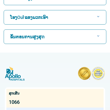
ຊອກຫາໂຮງ ໝໍ
ໂຮງOurໍຂອງພວກເຮົາ
ຊອກຫາແພດຫົວໃຈ
ໂຮງໝໍທີ່ດີທີ່ສຸດໃນ Karukutty, Cochin
ຂັ້ນຕອນການສູງສຸດ
ໂຮງໝໍທີ່ດີທີ່ສຸດໃນ Greams Road, Chennai
ຊອກຫາແພດຜູ້ຊ່ຽວຊານດ້ານລະບົບປະສາດ
CABG
ໂຮງຫມໍທີ່ດີທີ່ສຸດໃນ Kuvempunagar, Mysore
CAR T Cell Therapy
ໂຮງໝໍທີ່ດີທີ່ສຸດໃນ Vanagaram, Chennai
ຊອກຫາແພດຊ່ຽວຊານດ້ານກະດູກ
Laparoscopic Cholecystectomy
ໂຮງໝໍທີ່ດີທີ່ສຸດໃນ Teynampet, Chennai
ການຕັດມົດລູກ
ໂຮງໝໍທີ່ດີທີ່ສຸດໃນ OMR, Chennai
ຊອກຫາແພດຜູ້ຊ່ຽວຊານດ້ານມະເຮັງ
Kidney Transplant
ໂຮງໝໍມະເຮັງທີ່ດີທີ່ສຸດໃນ Bhat, Gandhinagar, Ahmedabad
ສຸກເສີນ
Extracorporeal Shockwave Lithotripsy
ໂຮງໝໍມະເຮັງທີ່ດີທີ່ສຸດໃນເມືອງອີເລັກໂທຣນິກ, ບັງກາລໍ
1066
ຊອກຫາແພດຊ່ຽວຊານດ້ານກະເພາະອາຫານ
Liver transplant