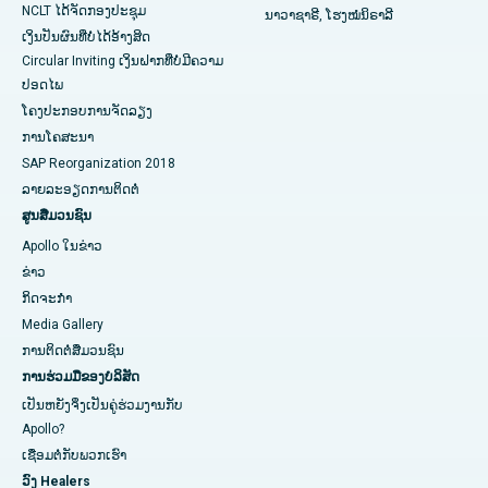
NCLT ໄດ້​ຈັດ​ກອງ​ປະ​ຊຸມ​
ນາວາຊາຣີ, ໂຮງໝໍນິຣາລີ
ເງິນປັນຜົນທີ່ບໍ່ໄດ້ອ້າງສິດ
Circular Inviting ເງິນຝາກທີ່ບໍ່ມີຄວາມ
ປອດໄພ
ໂຄງປະກອບການຈັດລຽງ
ການໂຄສະນາ
SAP Reorganization 2018
ລາຍລະອຽດການຕິດຕໍ່
ສູນສື່ມວນຊົນ
Apollo ໃນຂ່າວ
ຂ່າວ
ກິດຈະກໍາ
Media Gallery
ການ​ຕິດ​ຕໍ່​ສື່​ມວນ​ຊົນ​
ການຮ່ວມມືຂອງບໍລິສັດ
ເປັນຫຍັງຈິ່ງເປັນຄູ່ຮ່ວມງານກັບ
Apollo?
ເຊື່ອມຕໍ່ກັບພວກເຮົາ
ວົງ Healers