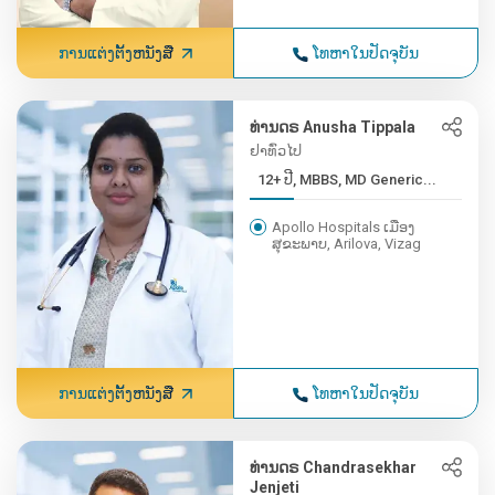
ການແຕ່ງຕັ້ງຫນັງສື
ໂທຫາໃນປັດຈຸບັນ
ທ່ານດຣ Anusha Tippala
ຢາທົ່ວໄປ
12+ ປີ, MBBS, MD Generic...
Apollo Hospitals ເມືອງ
ສຸຂະພາບ, Arilova, Vizag
ການແຕ່ງຕັ້ງຫນັງສື
ໂທຫາໃນປັດຈຸບັນ
ທ່ານດຣ Chandrasekhar
Jenjeti