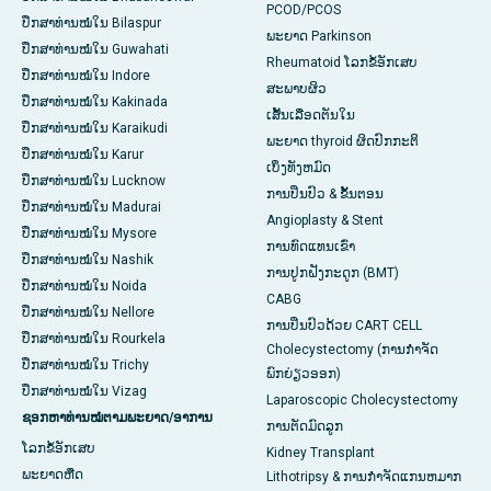
PCOD/PCOS
ປຶກສາທ່ານໝໍໃນ Bilaspur
ພະຍາດ Parkinson
ປຶກສາທ່ານໝໍໃນ Guwahati
Rheumatoid ໂລກຂໍ້ອັກເສບ
ປຶກສາທ່ານໝໍໃນ Indore
ສະພາບຜິວ
ປຶກສາທ່ານໝໍໃນ Kakinada
ເສັ້ນເລືອດຕັນໃນ
ປຶກສາທ່ານໝໍໃນ Karaikudi
ພະຍາດ thyroid ຜິດປົກກະຕິ
ປຶກສາທ່ານໝໍໃນ Karur
ເບິ່ງທັງຫມົດ
ປຶກສາທ່ານໝໍໃນ Lucknow
ການປິ່ນປົວ & ຂັ້ນຕອນ
ປຶກສາທ່ານໝໍໃນ Madurai
Angioplasty & Stent
ປຶກສາທ່ານໝໍໃນ Mysore
ການທົດແທນເຂົ່າ
ປຶກສາທ່ານໝໍໃນ Nashik
ການປູກຝັງກະດູກ (BMT)
ປຶກສາທ່ານໝໍໃນ Noida
CABG
ປຶກສາທ່ານໝໍໃນ Nellore
ການປິ່ນປົວດ້ວຍ CART CELL
ປຶກສາທ່ານໝໍໃນ Rourkela
Cholecystectomy (ການກຳຈັດ
ປຶກສາທ່ານໝໍໃນ Trichy
ພົກຍ່ຽວອອກ)
ປຶກສາທ່ານໝໍໃນ Vizag
Laparoscopic Cholecystectomy
ຊອກຫາທ່ານໝໍຕາມພະຍາດ/ອາການ
ການຕັດມົດລູກ
ໂລກຂໍ້ອັກເສບ
Kidney Transplant
ພະຍາດຫືດ
Lithotripsy & ການກໍາຈັດແກນຫມາກ