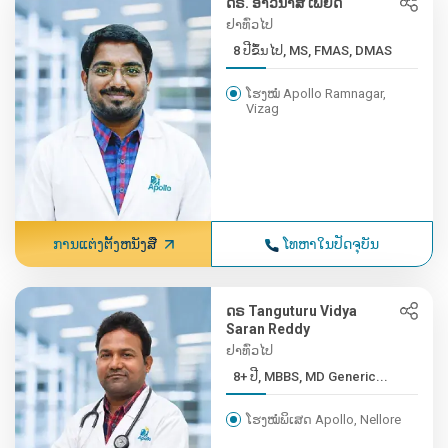
ດຣ. ອາວີນາສ ເພຍດີ
ຢາທົ່ວໄປ
8 ປີຂຶ້ນໄປ, MS, FMAS, DMAS
ໂຮງໝໍ Apollo Ramnagar,
Vizag
ການແຕ່ງຕັ້ງຫນັງສື
ໂທຫາໃນປັດຈຸບັນ
ດຣ Tanguturu Vidya
Saran Reddy
ຢາທົ່ວໄປ
8+ ປີ, MBBS, MD Generic...
ໂຮງໝໍພິເສດ Apollo, Nellore