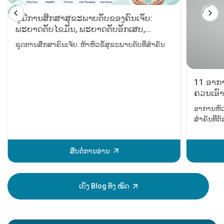
ຄູ່ມືການສຶກສາສຸຂະພາບຕັບຂອງຄົນເຈັບ:
ພະຍາດຕັບໄຂມັນ, ພະຍາດຕັບອັກເສບ,
ພະຍາດຕັບແຂງ, ​​ການຜ່າຕັດປ່ຽນຕັບ ແລະ
ຊຸດການສຶກສາຄົນເຈັບ: ຫ້າຫົວຂໍ້ສຸຂະພາບຕັບທີ່ສຳຄັນ
ມະເຮັງຕັບ
11 ອາກາ
ຄວນເອົາ
ອາການຫົວ
ສຳຄັນທີ່
ບັນຫາຫົວໃ
ໄດ້ຮັບການ
ຫຼັກຈະເກ
ສືບຕໍ່ການອ່ານ
ຂອງການເປັ
ສາມາດຊ່ວຍ
ສະນັ້ນມັນຈ
ເບິ່ງ Blog ທັງ ໝົດ
ອາການເຫຼົ່