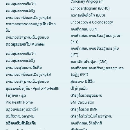
Coronary Angiogram
ກວດສຸຂະພາບຫົວໃຈ
Echocardiogram (ECHO)
ກວດສຸຂະພາບແມ່ຍິງ
ກວດໄຟຟ້າຫົວໃຈ (ECG)
ການກວດກາພົນລະເມືອງອາວຸໂສ
Endoscopy & Colonoscopy
ການກວດສອບຄວາມສ່ຽງເສັ້ນເລືອດ
ການທົດສອບ SGPT
ຕັນ
ການທົດສອບການເຮັດວຽກຂອງປອດ
ການກວດຮ່າງກາຍເຕັມຮູບແບບ
(PFT)
ກວດສຸຂະພາບໃນ Mumbai
ການທົດສອບການເຮັດວຽກຂອງຕັບ
ກວດສຸຂະພາບຫົວໃຈ
(LFT)
ກວດສຸຂະພາບແມ່ຍິງ
ກວດເລືອດຄົບຖ້ວນ (CBC)
ການກວດສຸຂະພາບຂັ້ນຕົ້ນ
ການທົດສອບການເຮັດວຽກຂອງຫມາກ
ການກວດກາພົນລະເມືອງອາວຸໂສ
ໄຂ່ຫຼັງ (KFT)
ການກວດຮ່າງກາຍເຕັມຮູບແບບ
ສຸຂະພາບ & ຊີວິດ
ສຸຂະພາບປ້ອງກັນ - Apollo ProHealth
ເບິ່ງທັງຫມົດ
ໂຄງການ / ຊຸດ
ເຄື່ອງຄິດເລກສຸຂະພາບ
Pro Health Home
BMI Calculator
ຊ່ຽວຊານຂອງພວກເຮົາ
ເຄື່ອງຄິດເລກ BMR
ປະສົບການຂອງທ່ານ
ເຄື່ອງຄິດໄລ່ໄຂມັນໃນຮ່າງກາຍ
ບໍລິການຂົນສົ່ງຄົນເຈັບ
ການທົດສອບວິໄສທັດສີ