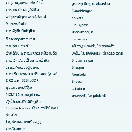
ກອງປະຊຸມສາມັນປະ ຈຳ ປີ
ສູນກາງເມືອງ, ເອລລິສບຣິດ
ການກະ ທຳ ຂອງບໍລິສັດ
ໂຮງຫມໍທີ່ດີທີ່ສຸດໃນ Jayanagar, Bangalore
Gandhinagar
ແຈ້ງການລົງຄະແນນໄປສະນີ
Kolkata
ໂຮງໝໍທີ່ດີທີ່ສຸດໃນ KK Nagar, Madurai
ຈົດໝາຍນັດພົບ
EM Bypass
ການລົງທຶນນັກລົງທຶນ
ນາເຣນດຣາປູຣ
ໂຮງຫມໍທີ່ດີທີ່ສຸດໃນ Ramji Nagar, Nellore
ບົດລາຍງານການເງິນ
Guwahati
ໂຮງຫມໍທີ່ດີທີ່ສຸດໃນ Sector-19, Rourkela
ລາຍງານປະຈໍາປີ
ຄຣິສຕຽນ ບາສຕີ, ໂຮງໝໍສາກົນ
ຜົນໄດ້ຮັບ & ການນໍາສະເຫນີລາຍຮັບ
ປາຊິມ ໂບຣາກາອອນ, ເອັກເຊວ ແຄຣ
ໂຮງໝໍທີ່ດີທີ່ສຸດໃນ Swargate, Pune
ການ ນຳ ສະ ເໜີ ຂອງນັກລົງທືນ
Bhubaneswar
ເອກະສານລະບຽບການ
Bilaspur
ໂຮງໝໍມະເຮັງແມ່ຍິງທີ່ດີທີ່ສຸດໃນພາກໃຕ້ຂອງເດລີ
ການເປີດເຜີຍພາຍໃຕ້ກົດລະບຽບ 46
Rourkela
& 62 ຂອງ SEBI LODR
Bhopal
ຮູບແບບການຖືຫຸ້ນ
Jabalpur
NCLT ໄດ້​ຈັດ​ກອງ​ປະ​ຊຸມ​
ນາວາຊາຣີ, ໂຮງໝໍນິຣາລີ
ເງິນປັນຜົນທີ່ບໍ່ໄດ້ອ້າງສິດ
Circular Inviting ເງິນຝາກທີ່ບໍ່ມີຄວາມ
ປອດໄພ
ໂຄງປະກອບການຈັດລຽງ
ການໂຄສະນາ