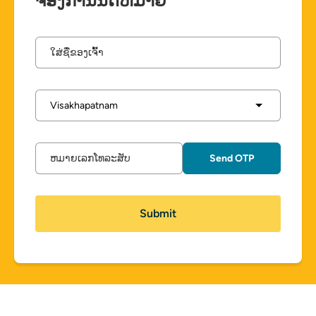
ຈອງການນັດຫມາຍ