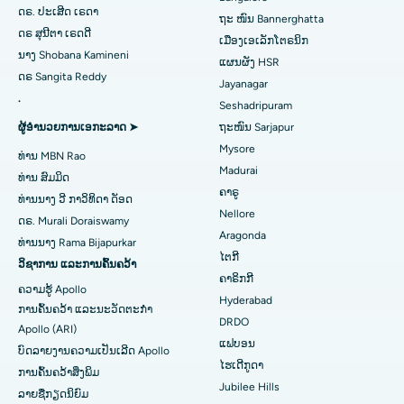
ຊອກຫາແພດຜູ້ຊ່ຽວຊານດ້ານພະຍາດເບົາຫວານ
ໂຮງໝໍທີ່ດີທີ່ສຸດໃນເຂດ 26, Noida
catheter Ablation
ດຣ. ປະເສີດ ເຣດາ
ຖະ ໜົນ Bannerghatta
ດຣ ສຸນີຕາ ເຣດດີ
ເມືອງເອເລັກໂຕຣນິກ
ໂຮງໝໍທີ່ດີທີ່ສຸດໃນ Gandhinagar, Ahmedabad
ການຜ່າຕັດຟື້ນຟູ ACL
ນາງ Shobana Kamineni
ແຜນຜັງ HSR
ຊອກຫາແພດຊ່ຽວຊານດ້ານພະຍາດຍິງ
ດຣ Sangita Reddy
ໂຮງໝໍທີ່ດີທີ່ສຸດໃນ Aragonda, Andhra Pradesh
ການປ່ຽນແທນບ່າໄຫລ່
Jayanagar
.
Seshadripuram
ໂຮງໝໍທີ່ດີທີ່ສຸດໃນຖະໜົນ Bannerghatta, Bangalore
Ablation Endometrial
ຜູ້ອໍານວຍການເອກະລາດ ➤
ຖະໜົນ Sarjapur
ຊອກຫາແພດທົ່ວໄປ
Mysore
ໂຮງໝໍທີ່ດີທີ່ສຸດໃນໜ່ວຍທີ 15, Bhubaneswar
ເສັ້ນເລືອດແດງຂອງມົດລູກ
ທ່ານ MBN Rao
Madurai
ທ່ານ ສົມມິດ
ໂຮງໝໍທີ່ດີທີ່ສຸດໃນຖະໜົນ Seepat, Bilaspur
ການຜ່າຕັດໄຂ່ຫຼັງ
ຄາຣູ
ທ່ານ​ນາງ ວີ ກາ​ວິ​ທິ​ດາ ດັອດ
ຊອກຫານັກຈິດຕະວິທະຍາ
Nellore
ດຣ. Murali Doraiswamy
ໂຮງໝໍທີ່ດີທີ່ສຸດໃນ Ellisbridge, Ahmedabad
ການຜ່າຕັດມະເຮັງເຕົ້ານົມ
Aragonda
ທ່ານ​ນາງ Rama Bijapurkar
ໄຕກີ
ໂຮງໝໍທີ່ດີທີ່ສຸດໃນນິວເດລີ
ການປິ່ນປົວໂຣກຜີວ ໜັງ
ວິຊາການ ແລະການຄົ້ນຄວ້າ
ຊອກຫາແພດຜ່າຕັດທົ່ວໄປ
ຄາຣິກກີ
ຄວາມຮູ້ Apollo
ໂຮງໝໍທີ່ດີທີ່ສຸດໃນ DRDO, Hyderabad
Colonoscopy
Hyderabad
ການຄົ້ນຄວ້າ ແລະນະວັດຕະກໍາ
DRDO
Apollo (ARI)
ໂຮງໝໍທີ່ດີທີ່ສຸດໃນ GS Road, Guwahati
Polypectomy
ແຟບອນ
ບົດລາຍງານຄວາມເປັນເລີດ Apollo
ໄຮເດີກູດາ
ໂຮງໝໍທີ່ດີທີ່ສຸດໃນ Hyderguda, Hyderabad
ການກະຕຸ້ນສະຫມອງເລິກ
ການຄົ້ນຄວ້າສິ່ງພິມ
Jubilee Hills
ລາຍຊື່ກຽດນິຍົມ