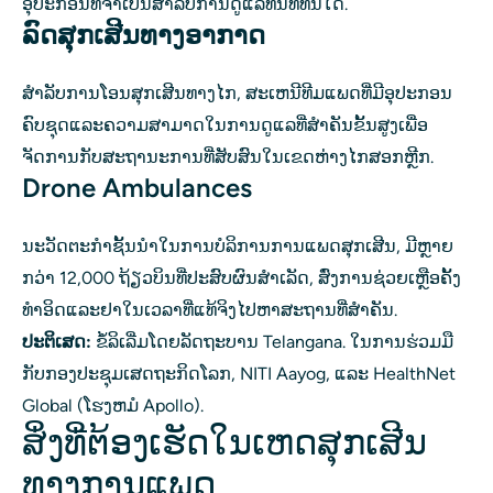
ອຸປະກອນທີ່ຈໍາເປັນສໍາລັບການດູແລທັນທີທັນໃດ.
ລົດສຸກເສີນທາງອາກາດ
ສໍາລັບການໂອນສຸກເສີນທາງໄກ, ສະເຫນີທີມແພດທີ່ມີອຸປະກອນ
ຄົບຊຸດແລະຄວາມສາມາດໃນການດູແລທີ່ສໍາຄັນຂັ້ນສູງເພື່ອ
ຈັດການກັບສະຖານະການທີ່ສັບສົນໃນເຂດຫ່າງໄກສອກຫຼີກ.
Drone Ambulances
ນະວັດຕະກໍາຊັ້ນນໍາໃນການບໍລິການການແພດສຸກເສີນ, ມີຫຼາຍ
ກວ່າ 12,000 ຖ້ຽວບິນທີ່ປະສົບຜົນສໍາເລັດ, ສົ່ງການຊ່ວຍເຫຼືອຄັ້ງ
ທໍາອິດແລະຢາໃນເວລາທີ່ແທ້ຈິງໄປຫາສະຖານທີ່ສໍາຄັນ.
ປະຕິເສດ:
ຂໍ້ລິເລີ່ມໂດຍລັດຖະບານ Telangana. ໃນການຮ່ວມມື
ກັບກອງປະຊຸມເສດຖະກິດໂລກ, NITI Aayog, ແລະ HealthNet
Global (ໂຮງຫມໍ Apollo).
ສິ່ງທີ່ຕ້ອງເຮັດໃນເຫດສຸກເສີນ
ທາງການແພດ