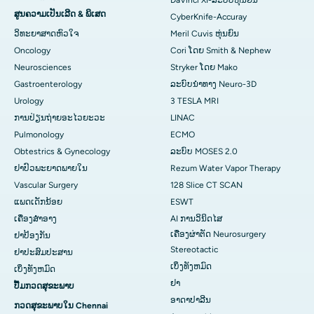
DaVinci XI-ລະບົບຫຸ່ນຍົນ
ສູນຄວາມເປັນເລີດ & ພິເສດ
CyberKnife-Accuray
ວິທະຍາສາດຫົວໃຈ
Meril Cuvis ຫຸ່ນຍົນ
Oncology
Cori ໂດຍ Smith & Nephew
Neurosciences
Stryker ໂດຍ Mako
Gastroenterology
ລະບົບນຳທາງ Neuro-3D
Urology
3 TESLA MRI
ການປ່ຽນຖ່າຍອະໄວຍະວະ
LINAC
Pulmonology
ECMO
Obtestrics & Gynecology
ລະບົບ MOSES 2.0
ຢາ​ປົວ​ພະ​ຍາດ​ພາຍ​ໃນ
Rezum Water Vapor Therapy
Vascular Surgery
128 Slice CT SCAN
ແພດເດັກນ້ອຍ
ESWT
ເຄື່ອງສໍາອາງ
AI ການວິນິດໄສ
ເຄື່ອງຜ່າຕັດ Neurosurgery
ຢາປ້ອງກັນ
Stereotactic
ຢາປະສົມປະສານ
ເບິ່ງທັງຫມົດ
ເບິ່ງທັງຫມົດ
ຢາ
ປື້ມກວດສຸຂະພາບ
ອາດາປາລີນ
ກວດສຸຂະພາບໃນ Chennai