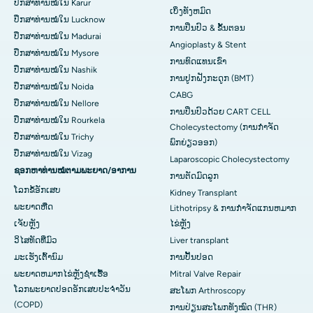
ປຶກສາທ່ານໝໍໃນ Karur
ເບິ່ງທັງຫມົດ
ປຶກສາທ່ານໝໍໃນ Lucknow
ການປິ່ນປົວ & ຂັ້ນຕອນ
ປຶກສາທ່ານໝໍໃນ Madurai
Angioplasty & Stent
ປຶກສາທ່ານໝໍໃນ Mysore
ການທົດແທນເຂົ່າ
ປຶກສາທ່ານໝໍໃນ Nashik
ການປູກຝັງກະດູກ (BMT)
ປຶກສາທ່ານໝໍໃນ Noida
CABG
ປຶກສາທ່ານໝໍໃນ Nellore
ການປິ່ນປົວດ້ວຍ CART CELL
ປຶກສາທ່ານໝໍໃນ Rourkela
Cholecystectomy (ການກຳຈັດ
ປຶກສາທ່ານໝໍໃນ Trichy
ພົກຍ່ຽວອອກ)
ປຶກສາທ່ານໝໍໃນ Vizag
Laparoscopic Cholecystectomy
ຊອກຫາທ່ານໝໍຕາມພະຍາດ/ອາການ
ການຕັດມົດລູກ
ໂລກຂໍ້ອັກເສບ
Kidney Transplant
ພະຍາດຫືດ
Lithotripsy & ການກໍາຈັດແກນຫມາກ
ເຈັບ​ຫຼັງ
ໄຂ່ຫຼັງ
ວິໄສທັດທີ່ມົວ
Liver transplant
ມະເຮັງເຕົ້ານົມ
ການປັ້ນປອດ
ພະຍາດຫມາກໄຂ່ຫຼັງຊໍາເຮື້ອ
Mitral Valve Repair
ໂລກພະຍາດປອດອັກເສບປະຈໍາວັນ
ສະໂພກ Arthroscopy
(COPD)
ການປ່ຽນສະໂພກທັງໝົດ (THR)