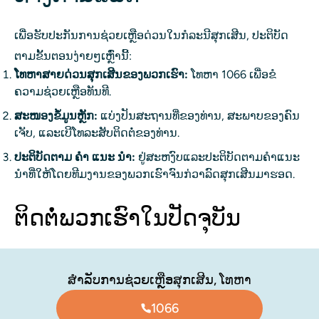
ເພື່ອຮັບປະກັນການຊ່ວຍເຫຼືອດ່ວນໃນກໍລະນີສຸກເສີນ, ປະຕິບັດ
ຕາມຂັ້ນຕອນງ່າຍໆເຫຼົ່ານີ້:
ໂທຫາສາຍດ່ວນສຸກເສີນຂອງພວກເຮົາ:
ໂທຫາ 1066 ເພື່ອຂໍ
ຄວາມຊ່ວຍເຫຼືອທັນທີ.
ສະໜອງຂໍ້ມູນຫຼັກ:
ແບ່ງປັນສະຖານທີ່ຂອງທ່ານ, ສະພາບຂອງຄົນ
ເຈັບ, ແລະເບີໂທລະສັບຕິດຕໍ່ຂອງທ່ານ.
ປະຕິບັດຕາມ ຄຳ ແນະ ນຳ:
ຢູ່ສະຫງົບແລະປະຕິບັດຕາມຄໍາແນະ
ນໍາທີ່ໃຫ້ໂດຍທີມງານຂອງພວກເຮົາຈົນກ່ວາລົດສຸກເສີນມາຮອດ.
ຕິດຕໍ່ພວກເຮົາໃນປັດຈຸບັນ
ສໍາລັບການຊ່ວຍເຫຼືອສຸກເສີນ, ໂທຫາ
1066