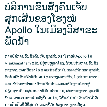
ບໍລິການຂົນສົ່ງຄົນເຈັບ
ສຸກເສີນຂອງໂຮງໝໍ
Apollo ໃນເມືອງວິສາຂະ
ພັດນ້ຳ
ການບໍລິການຂົນສົ່ງຄົນເຈັບສຸກເສີນຂອງໂຮງໝໍ Apollo ໃນ
Visakhapatnam ແມ່ນມີຢູ່ຕະຫຼອດໂມງ, ຮັບປະກັນການຂົນສົ່ງ
ທາງການແພດທີ່ວ່ອງໄວ ແລະເຊື່ອຖືໄດ້ໃນເວລາເກີດເຫດສຸກເສີນ.
ລົດຂົນສົ່ງຄົນເຈັບທີ່ທັນສະໄຫມຂອງພວກເຮົາ, ມີອຸປະກອນການ
ແພດທີ່ກ້າວຫນ້າທາງດ້ານເຕັກນິກແລະພະນັກງານໂດຍຜູ້
ຊ່ຽວຊານດ້ານສຸຂະພາບທີ່ມີປະສົບການ, ສະຫນອງການດູແລທີ່
ທັນເວລາແລະການຂົນສົ່ງທີ່ປອດໄພ, ໃຫ້ແນ່ໃຈວ່າຄົນເຈັບໄດ້ຮັບ
ການປິ່ນປົວທີ່ດີທີ່ສຸດໃນເວລາທີ່ມັນຕ້ອງການຫຼາຍທີ່ສຸດ.