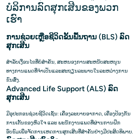
ບໍລິການລົດສຸກເສີນຂອງພວກ
ເຮົາ
ການຊ່ວຍເຫຼືອຊີວິດຂັ້ນພື້ນຖານ (BLS) ລົດ
ສຸກເສີນ
ສໍາລັບເງື່ອນໄຂທີ່ບໍ່ສໍາຄັນ, ສະຫນອງການສະຫນັບສະຫນູນ
ທາງການແພດທີ່ຈໍາເປັນແລະສະຖຽນລະພາບໃນລະຫວ່າງການ
ຂົນສົ່ງ.
Advanced Life Support (ALS) ລົດ
ສຸກເສີນ
ມີອຸປະກອນຊ່ວຍຊີວິດເຊັ່ນ: ເຄື່ອງລະບາຍອາກາດ, ເຄື່ອງປ້ອງກັນ
ການເຕັ້ນຂອງຫົວໃຈ ແລະ ພະນັກງານແພດທີ່ຜ່ານການຝຶກ
ອົບຮົມເພື່ອຈັດການເຫດການສຸກເສີນທີ່ສຳຄັນຢ່າງມີປະສິດທິພາບ.