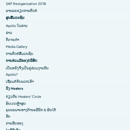
SAP Reorganization 2018
ລາຍລະອຽດການຕິດຕໍ່
ສູນສື່ມວນຊົນ
Apollo ໃນຂ່າວ
ຂ່າວ
ກິດຈະກໍາ
Media Gallery
ການ​ຕິດ​ຕໍ່​ສື່​ມວນ​ຊົນ​
ການຮ່ວມມືຂອງບໍລິສັດ
ເປັນຫຍັງຈິ່ງເປັນຄູ່ຮ່ວມງານກັບ
Apollo?
ເຊື່ອມຕໍ່ກັບພວກເຮົາ
ວົງ Healers
ກ່ຽວກັບ Healers' Circle
ອັບເດດຫຼ້າສຸດ
ຄຸນນະພາບທາງດ້ານຄລີນິກ & ຜົນໄດ້
ຮັບ
ການຮັບຮອງ