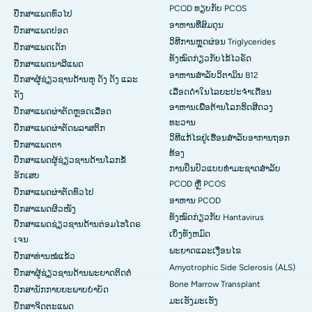
PCOD ທຽບກັບ PCOS
ປຶກສາແພດທົ່ວໄປ
ອາຫານທີ່ສົມດຸນ
ປຶກສາແພດປອດ
ວິທີການຫຼຸດຜ່ອນ Triglycerides
ປຶກສາແພດເດັກ
ທັງໝົດກ່ຽວກັບໄຂ້ໄວຣັດ
ປຶກສາແພດນາລີແພດ
ອາຫານສຳລັບວິຕາມິນ B12
ປຶກສາຜູ້ຊ່ຽວຊານດ້ານຫູ ດັງ ດັງ ແລະ
ເລືອດດໍາໃນໄລຍະປະຈໍາເດືອນ
ດັງ
ອາຫານເພື່ອຕ້ານໂລກຮິດສີດວງ
ປຶກສາແພດຜ່າຕັດຫຼອດເລືອດ
ທະວານ
ປຶກສາແພດຜ່າຕັດພລາສຕິກ
ວິທີແກ້ໄຂຢູ່ເຮືອນສຳລັບອາການຖອກ
ປຶກສາແພດຕາ
ທ້ອງ
ປຶກສາແພດຜູ້ຊ່ຽວຊານດ້ານໂລກຂໍ້
ການປິ່ນປົວແບບທໍາມະຊາດສໍາລັບ
ອັກເສບ
PCOD ຫຼື PCOS
ປຶກສາແພດຜ່າຕັດທົ່ວໄປ
ອາຫານ PCOD
ປຶກສາແພດຜິວໜັງ
ທັງໝົດກ່ຽວກັບ Hantavirus
ປຶກສາແພດຊ່ຽວຊານດ້ານຕ່ອມໄຮໂດຣ
ເບິ່ງ​ທັງ​ຫມົດ
ເຈນ
ພະຍາດແລະເງື່ອນໄຂ
ປຶກສາທ່ານໝໍແຂ້ວ
Amyotrophic Side Sclerosis (ALS)
ປຶກສາຜູ້ຊ່ຽວຊານດ້ານພະຍາດຕິດຕໍ່
Bone Marrow Transplant
ປຶກສານັກກາຍຍະພາບບຳບັດ
ມະເຮັງມະເຮັງ
ປຶກສາຈິດຕະແພດ