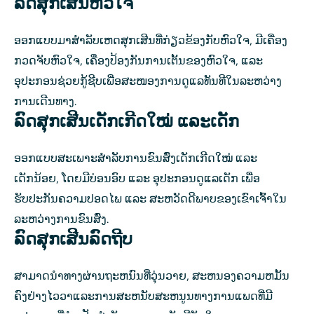
ລົດສຸກເສີນຫົວໃຈ
ອອກແບບມາສຳລັບເຫດສຸກເສີນທີ່ກ່ຽວຂ້ອງກັບຫົວໃຈ, ມີເຄື່ອງ
ກວດຈັບຫົວໃຈ, ເຄື່ອງປ້ອງກັນການເຕັ້ນຂອງຫົວໃຈ, ແລະ
ອຸປະກອນຊ່ວຍກູ້ຊີບເພື່ອສະໜອງການດູແລທັນທີໃນລະຫວ່າງ
ການເດີນທາງ.
ລົດສຸກເສີນເດັກເກີດໃໝ່ ແລະເດັກ
ອອກແບບສະເພາະສຳລັບການຂົນສົ່ງເດັກເກີດໃໝ່ ແລະ
ເດັກນ້ອຍ, ໂດຍມີບ່ອນອົບ ແລະ ອຸປະກອນດູແລເດັກ ເພື່ອ
ຮັບປະກັນຄວາມປອດໄພ ແລະ ສະຫວັດດີພາບຂອງເຂົາເຈົ້າໃນ
ລະຫວ່າງການຂົນສົ່ງ.
ລົດສຸກເສີນລົດຖີບ
ສາມາດນໍາທາງຜ່ານຖະຫນົນທີ່ວຸ່ນວາຍ, ສະຫນອງຄວາມຫມັ້ນ
ຄົງຢ່າງໄວວາແລະການສະຫນັບສະຫນູນທາງການແພດທີ່ມີ