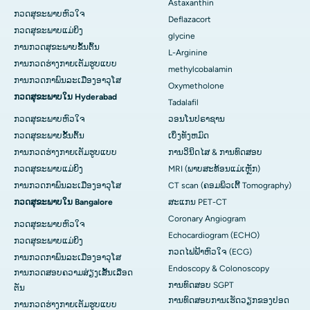
Astaxanthin
ກວດສຸຂະພາບຫົວໃຈ
Deflazacort
ກວດສຸຂະພາບແມ່ຍິງ
glycine
ການກວດສຸຂະພາບຂັ້ນຕົ້ນ
L-Arginine
ການກວດຮ່າງກາຍເຕັມຮູບແບບ
methylcobalamin
ການກວດກາພົນລະເມືອງອາວຸໂສ
Oxymetholone
ກວດສຸຂະພາບໃນ Hyderabad
Tadalafil
ກວດສຸຂະພາບຫົວໃຈ
ວອນໂນປຣາຊານ
ກວດສຸຂະພາບຂັ້ນຕົ້ນ
ເບິ່ງທັງຫມົດ
ການກວດຮ່າງກາຍເຕັມຮູບແບບ
ການວິນິດໄສ & ການທົດສອບ
ກວດສຸຂະພາບແມ່ຍິງ
MRI (ພາບສະທ້ອນແມ່ເຫຼັກ)
ການກວດກາພົນລະເມືອງອາວຸໂສ
CT scan (ຄອມພິວເຕີ້ Tomography)
ກວດສຸຂະພາບໃນ Bangalore
ສະແກນ PET-CT
Coronary Angiogram
ກວດສຸຂະພາບຫົວໃຈ
Echocardiogram (ECHO)
ກວດສຸຂະພາບແມ່ຍິງ
ກວດໄຟຟ້າຫົວໃຈ (ECG)
ການກວດກາພົນລະເມືອງອາວຸໂສ
Endoscopy & Colonoscopy
ການກວດສອບຄວາມສ່ຽງເສັ້ນເລືອດ
ການທົດສອບ SGPT
ຕັນ
ການທົດສອບການເຮັດວຽກຂອງປອດ
ການກວດຮ່າງກາຍເຕັມຮູບແບບ