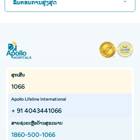
ຂັ້ນຕອນການສູງສຸດ
ໂຮງໝໍທີ່ດີທີ່ສຸດໃນ Greams Road, Chennai
ຊອກຫາແພດຜູ້ຊ່ຽວຊານດ້ານລະບົບປະສາດ
ໂຮງຫມໍທີ່ດີທີ່ສຸດໃນ Kuvempunagar, Mysore
CABG
ໂຮງໝໍທີ່ດີທີ່ສຸດໃນ Vanagaram, Chennai
CAR T Cell Therapy
ຊອກຫາແພດຊ່ຽວຊານດ້ານກະດູກ
ໂຮງໝໍທີ່ດີທີ່ສຸດໃນ Teynampet, Chennai
Laparoscopic Cholecystectomy
ໂຮງໝໍທີ່ດີທີ່ສຸດໃນ OMR, Chennai
ການຕັດມົດລູກ
ຊອກຫາແພດຜູ້ຊ່ຽວຊານດ້ານມະເຮັງ
ໂຮງໝໍມະເຮັງທີ່ດີທີ່ສຸດໃນ Bhat, Gandhinagar, Ahmedabad
Kidney Transplant
ສຸກເສີນ
ໂຮງໝໍມະເຮັງທີ່ດີທີ່ສຸດໃນເມືອງອີເລັກໂທຣນິກ, ບັງກາລໍ
Extracorporeal Shockwave Lithotripsy
1066
ຊອກຫາແພດຊ່ຽວຊານດ້ານກະເພາະອາຫານ
ໂຮງໝໍມະເຮັງທີ່ດີທີ່ສຸດໃນ Teynampet, Chennai
Liver transplant
Apollo Lifeline International
ໂຮງໝໍມະເຮັງທີ່ດີທີ່ສຸດໃນ HSR Layout, Bangalore
ການປັ້ນປອດ
+ 91 4043441066
ຊອກຫາແພດຜ່າຕັດປ່ຽນຖ່າຍອະໄວຍະວະ
ສູນມະເຮັງໂປຣຕອນທີ່ດີທີ່ສຸດໃນ Chennai
ສະໂພກ Arthroscopy
ສາຍຊ່ວຍເຫຼືອດ້ານສຸຂະພາບ
ຊອກຫາຜູ້ຊ່ຽວຊານດ້ານຫູ ດັງ ດັງ ແລະ ດັງ
ໂຮງໝໍເດັກທີ່ດີທີ່ສຸດໃນ Thousand Lights, Chennai
Total Hip Replacement
1860-500-1066