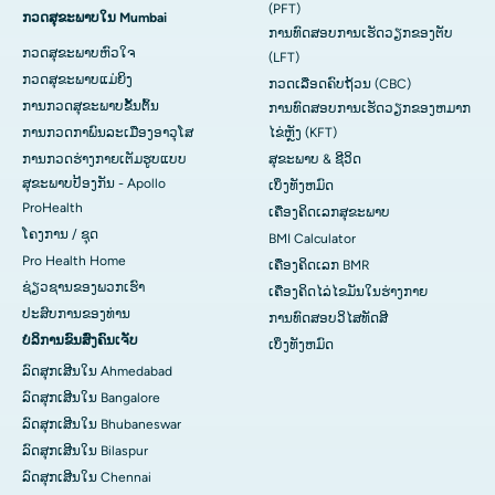
(PFT)
ກວດສຸຂະພາບໃນ Mumbai
ການທົດສອບການເຮັດວຽກຂອງຕັບ
ກວດສຸຂະພາບຫົວໃຈ
(LFT)
ກວດສຸຂະພາບແມ່ຍິງ
ກວດເລືອດຄົບຖ້ວນ (CBC)
ການກວດສຸຂະພາບຂັ້ນຕົ້ນ
ການທົດສອບການເຮັດວຽກຂອງຫມາກ
ການກວດກາພົນລະເມືອງອາວຸໂສ
ໄຂ່ຫຼັງ (KFT)
ການກວດຮ່າງກາຍເຕັມຮູບແບບ
ສຸຂະພາບ & ຊີວິດ
ສຸຂະພາບປ້ອງກັນ - Apollo
ເບິ່ງທັງຫມົດ
ProHealth
ເຄື່ອງຄິດເລກສຸຂະພາບ
ໂຄງການ / ຊຸດ
BMI Calculator
Pro Health Home
ເຄື່ອງຄິດເລກ BMR
ຊ່ຽວຊານຂອງພວກເຮົາ
ເຄື່ອງຄິດໄລ່ໄຂມັນໃນຮ່າງກາຍ
ປະສົບການຂອງທ່ານ
ການທົດສອບວິໄສທັດສີ
ບໍລິການຂົນສົ່ງຄົນເຈັບ
ເບິ່ງ​ທັງ​ຫມົດ
ລົດສຸກເສີນໃນ Ahmedabad
ລົດສຸກເສີນໃນ Bangalore
ລົດສຸກເສີນໃນ Bhubaneswar
ລົດສຸກເສີນໃນ Bilaspur
ລົດສຸກເສີນໃນ Chennai