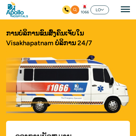
ຊີ້ນ
LO
1066
ໃຫ້ຂ້າມໄປຫາເນື້ອໃນຕົ້ນຕໍ
ການບໍລິການຂົນສົ່ງຄົນເຈັບໃນ
Visakhapatnam
ບໍລິການ 24/7