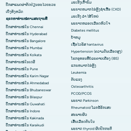
ມະເຮັງເຕົ້ານົມ
ປຶກສາແພດຜ່າຕັດປ່ຽນອະໄວຍະວະ
ພະຍາດຫມາກໄຂ່ຫຼັງຊໍາເຮື້ອ (CKD)
ເບິ່ງທັງຫມົດ
ມະເຮັງ ລຳ ໄສ້ໃຫຍ່
ຊອກຫາທ່ານໝໍຕາມສະຖານທີ່
ພະຍາດຫລອດເລືອດຫົວໃຈ
ປຶກສາທ່ານໝໍໃນ Chennai
Diabetes mellitus
ປຶກສາທ່ານໝໍໃນ Hyderabad
ບ້າຫມູ
ປຶກສາທ່ານໝໍໃນ Bangalore
ເຊື້ອໄວຣັສ hantavirus
ປຶກສາທ່ານໝໍໃນ Mumbai
Hypertension (ຄວາມດັນເລືອດສູງ)
ປຶກສາທ່ານໝໍໃນ Kolkata
ໂຣກອຸທອນທີ່ບໍ່ລະຄາຍເຄືອງ (IBS)
ປຶກສາທ່ານໝໍໃນເດລີ
ແກນ​ຫມາກ​ໄຂ່​ຫຼັງ
ປຶກສາທ່ານໝໍໃນ Pune
Leukemia
ປຶກສາທ່ານໝໍໃນ Karim Nagar
ຕັບແຂງ
ປຶກສາທ່ານໝໍໃນ Ahmedabad
Osteoarthritis
ປຶກສາທ່ານໝໍໃນ Bhubaneswar
PCOD/PCOS
ປຶກສາທ່ານໝໍໃນ Bilaspur
ພະຍາດ Parkinson
ປຶກສາທ່ານໝໍໃນ Guwahati
Rheumatoid ໂລກຂໍ້ອັກເສບ
ປຶກສາທ່ານໝໍໃນ Indore
ສະພາບຜິວ
ປຶກສາທ່ານໝໍໃນ Kakinada
ເສັ້ນເລືອດຕັນໃນ
ປຶກສາທ່ານໝໍໃນ Karaikudi
ພະຍາດ thyroid ຜິດປົກກະຕິ