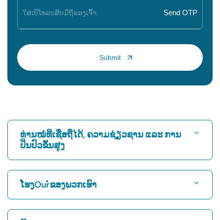
ທ່ານໝໍທີ່ເຊື່ອຖືໄດ້, ຄວາມຊ່ຽວຊານ ແລະ ການ
ປິ່ນປົວຂັ້ນສູງ
ຊອກຫາໂຮງ ໝໍ
ໂຮງOurໍຂອງພວກເຮົາ
ຊອກຫາແພດຫົວໃຈ
ໂຮງໝໍທີ່ດີທີ່ສຸດໃນ Karukutty, Cochin