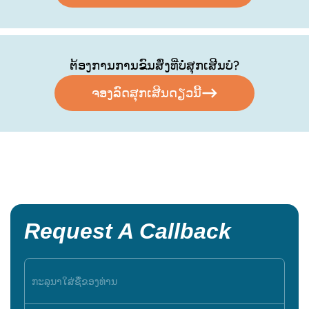
ຕ້ອງການການຂົນສົ່ງທີ່ບໍ່ສຸກເສີນບໍ?
ຈອງລົດສຸກເສີນດຽວນີ້
Request A Callback