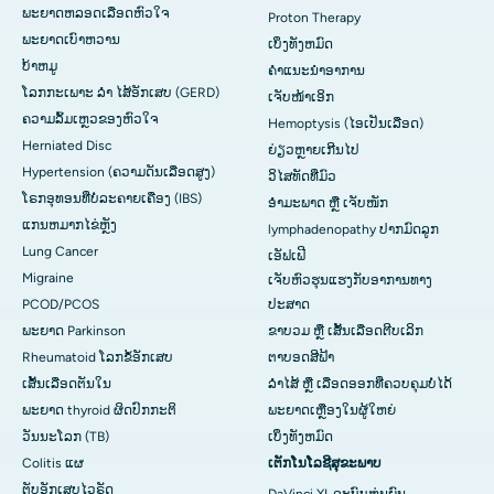
ພະຍາດຫລອດເລືອດຫົວໃຈ
Proton Therapy
ພະຍາດເບົາຫວານ
ເບິ່ງທັງຫມົດ
ບ້າຫມູ
ຄໍາແນະນໍາອາການ
ໂລກກະເພາະ ລຳ ໄສ້ອັກເສບ (GERD)
ເຈັບໜ້າເອິກ
ຄວາມລົ້ມເຫຼວຂອງຫົວໃຈ
Hemoptysis (ໄອເປັນເລືອດ)
Herniated Disc
ຍ່ຽວຫຼາຍເກີນໄປ
Hypertension (ຄວາມດັນເລືອດສູງ)
ວິໄສທັດທີ່ມົວ
ໂຣກອຸທອນທີ່ບໍ່ລະຄາຍເຄືອງ (IBS)
ອຳມະພາດ ຫຼື ເຈັບໜັກ
ແກນ​ຫມາກ​ໄຂ່​ຫຼັງ
lymphadenopathy ປາກມົດລູກ
Lung Cancer
ເອັຟເຟີ
Migraine
ເຈັບຫົວຮຸນແຮງກັບອາການທາງ
PCOD/PCOS
ປະສາດ
ພະຍາດ Parkinson
ຂາບວມ ຫຼື ເສັ້ນເລືອດຕີບເລິກ
Rheumatoid ໂລກຂໍ້ອັກເສບ
ຕາບອດສີຟ້າ
ເສັ້ນເລືອດຕັນໃນ
ລຳໄສ້ ຫຼື ເລືອດອອກທີ່ຄວບຄຸມບໍ່ໄດ້
ພະຍາດ thyroid ຜິດປົກກະຕິ
ພະຍາດເຫຼືອງໃນຜູ້ໃຫຍ່
ວັນນະໂລກ (TB)
ເບິ່ງທັງຫມົດ
Colitis ແຜ
ເຕັກໂນໂລຊີສຸຂະພາບ
ຕັບອັກເສບໄວຣັດ