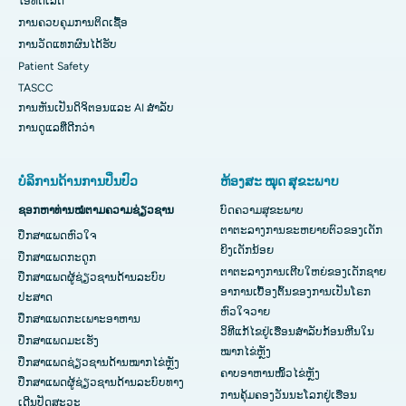
ໄອທີດີເລີດ
ການ​ຄວບ​ຄຸມ​ການ​ຕິດ​ເຊື້ອ​
ການວັດແທກຜົນໄດ້ຮັບ
Patient Safety
TASCC
ການຫັນເປັນດິຈິຕອນແລະ AI ສໍາລັບ
ການດູແລທີ່ດີກວ່າ
ບໍລິການດ້ານການປິ່ນປົວ
ຫ້ອງສະ ໝຸດ ສຸຂະພາບ
ຊອກຫາທ່ານໝໍຕາມຄວາມຊ່ຽວຊານ
ບົດຄວາມສຸຂະພາບ
ຕາຕະລາງການຂະຫຍາຍຕົວຂອງເດັກ
ປຶກສາແພດຫົວໃຈ
ຍິງເດັກນ້ອຍ
ປຶກສາແພດກະດູກ
ຕາຕະລາງການເຕີບໃຫຍ່ຂອງເດັກຊາຍ
ປຶກສາແພດຜູ້ຊ່ຽວຊານດ້ານລະບົບ
ອາການເບື້ອງຕົ້ນຂອງການເປັນໂຣກ
ປະສາດ
ຫົວໃຈວາຍ
ປຶກສາແພດກະເພາະອາຫານ
ວິທີແກ້ໄຂຢູ່ເຮືອນສຳລັບກ້ອນຫີນໃນ
ປຶກສາແພດມະເຮັງ
ໝາກໄຂ່ຫຼັງ
ປຶກສາແພດຊ່ຽວຊານດ້ານໝາກໄຂ່ຫຼັງ
ຄາບອາຫານໜິ້ວໄຂ່ຫຼັງ
ປຶກສາແພດຜູ້ຊ່ຽວຊານດ້ານລະບົບທາງ
ການຄຸ້ມຄອງວັນນະໂລກຢູ່ເຮືອນ
ເດີນປັດສະວະ