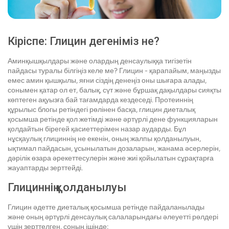
Кіріспе: Глицин дегеніміз не?
Аминқышқылдары және олардың денсаулыққа тигізетін
пайдасы туралы білгіңіз келе ме? Глицин - қарапайым, маңызды
емес амин қышқылы, яғни сіздің денеңіз оны шығара алады,
сонымен қатар ол ет, балық, сүт және бұршақ дақылдары сияқты
көптеген ақуызға бай тағамдарда кездеседі. Протеиннің
құрылыс блогы ретіндегі рөлінен басқа, глицин диеталық
қосымша ретінде қол жетімді және әртүрлі дене функцияларын
қолдайтын бірегей қасиеттерімен назар аударды. Бұл
нұсқаулық глициннің не екенін, оның жалпы қолданылуын,
ықтимал пайдасын, ұсынылатын дозаларын, жанама әсерлерін,
дәрілік өзара әрекеттесулерін және жиі қойылатын сұрақтарға
жауаптарды зерттейді.
Глициннің қолданылуы
Глицин әдетте диеталық қосымша ретінде пайдаланылады
және оның әртүрлі денсаулық салаларындағы әлеуетті рөлдері
үшін зерттелген, соның ішінде: