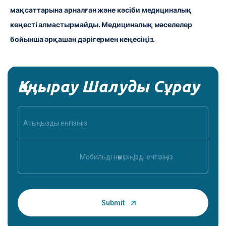
мақсаттарына арналған және кәсіби медициналық 
кеңесті алмастырмайды. Медициналық мәселелер 
бойынша әрқашан дәрігермен кеңесіңіз.
Қоңырау Шалуды Сұрау