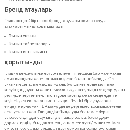
Бренд атаулары
Глициннің кейбір негізгі бренд атаулары немесе сауда
атаулары мыналарды қамтиды:
Глицин ұнтағы
Глицин таблеткалары
Глицин инъекциясы
қорытынды
Глицин денсаулыққа әртүрлі әлеуетті пайдасы бар жан-жақты
амин қышқылы және тағамдық қоспа болып табылады. Ол
ұйқының сапасын жақсартудағы, бұлшықеттердің қалпына
келуін қолдаудағы және психикалық денсаулықты жақсартудағы
рөлі үшін зерттелген. Тиісті түрде қабылданған кезде әдетте
қауіпсіз деп саналғанымен, глицин белгілі бір ауруларды
емдеуге арналған FDA мақұлдаған дәрі емес, қосымша екенін
есте ұстаған жөн. Глицинді қабылдауды бастамас бұрын,
әсіресе сіздің денсаулығыңыз нашар болса, басқа дәрі-
дәрмектерді қабылдап жатсаңыз немесе жүкті/емшек сүтімен
емізетін болсаңыз, әрқашан дәрігермен кеңесіңіз. Бұл сіздің