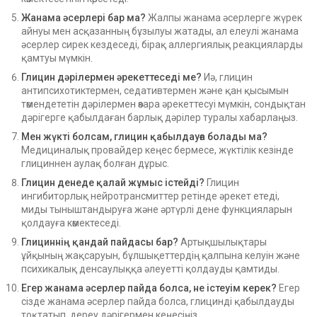
Жанама әсерлері бар ма?
Жалпы жанама әсерлерге жүрек
айнуы мен асқазанның бұзылуы жатады, ал елеулі жанама
әсерлер сирек кездеседі, бірақ аллергиялық реакцияларды
қамтуы мүмкін.
Глицин дәрілермен әрекеттеседі ме?
Иә, глицин
антипсихотиктермен, седативтермен және қан қысымын
төмендететін дәрілермен өзара әрекеттесуі мүмкін, сондықтан
дәрігерге қабылдаған барлық дәрілер туралы хабарлаңыз.
Мен жүкті болсам, глицин қабылдауға болады ма?
Медициналық провайдер кеңес бермесе, жүктілік кезінде
глициннен аулақ болған дұрыс.
Глицин денеде қалай жұмыс істейді?
Глицин
ингибиторлық нейротрансмиттер ретінде әрекет етеді,
миды тыныштандыруға және әртүрлі дене функцияларын
қолдауға көмектеседі.
Глициннің қандай пайдасы бар?
Артықшылықтары
ұйқының жақсаруын, бұлшықеттердің қалпына келуін және
психикалық денсаулыққа әлеуетті қолдауды қамтиды.
Егер жанама әсерлер пайда болса, не істеуім керек?
Егер
сізде жанама әсерлер пайда болса, глицинді қабылдауды
тоқтатып, дереу дәрігермен кеңесіңіз.