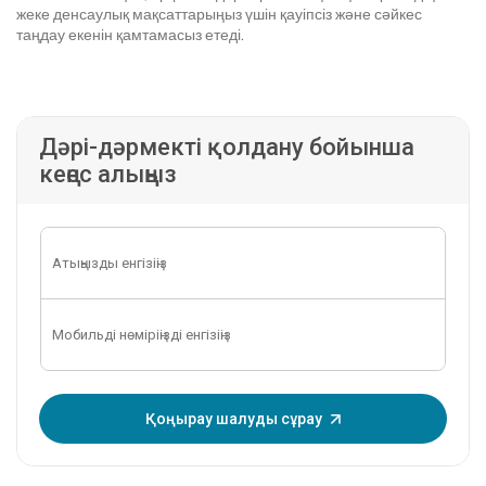
жеке денсаулық мақсаттарыңыз үшін қауіпсіз және сәйкес
таңдау екенін қамтамасыз етеді.
Дәрі-дәрмекті қолдану бойынша
кеңес алыңыз
OTP енгізіңіз:
Қоңырау шалуды сұрау