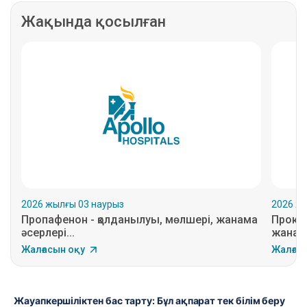
Жақында қосылған
2026 жылғы 03 наурыз
2026 ж
Пропафенон - қолданылуы, мөлшері, жанама
Прока
әсерлері...
жанама
Жалғасын оқу
Жалғас
Жауапкершіліктен бас тарту: Бұл ақпарат тек білім беру 