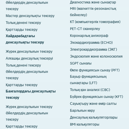
Диагностика және сынақтар
Әйелдердің денсаулығын
MRI (магниттік-резонанстық
тексеру
бейнелеу)
Мастер денсаулықты тексеру
КТ (компьютерлік томография)
Толық денені тексеру
PET-CT сканерлеу
Қарттарды тексеру
Коронарлық ангиограф
Хайдарабадтағы
денсаулықты тексеру
Эхокардиограмма (ECHO)
Электрокардиограмма (ЭКГ)
Жүрек денсаулығын тексеру
Эндоскопия және колоноскопия
Алғашқы денсаулық тексеруі
SGPT сынағы
Толық денені тексеру
Өкпе функциясын сынау (PFT)
Әйелдердің денсаулығын
Бауыр функциясының
тексеру
сынақтары (LFT)
Қарттарды тексеру
Толық қан анализі (CBC)
Бангалордағы денсаулықты
Бүйрек функциясын сынау (KFT)
тексеру
Сауықтыру және өмір салты
Жүрек денсаулығын тексеру
Барлығын көру
Әйелдердің денсаулығын
Денсаулық калькуляторлары
тексеру
BMI калькуляторы
Қарттарды тексеру