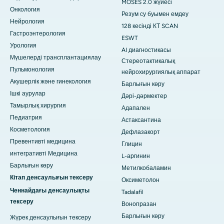
MOSES 2.0 жүйесі
Онкология
Резум су буымен емдеу
Нейрология
128 кесінді КТ SCAN
Гастроэнтерология
ESWT
Урология
AI диагностикасы
Мүшелерді трансплантациялау
Стереотактикалық
Пульмонология
нейрохирургиялық аппарат
Акушерлік және гинекология
Барлығын көру
Ішкі аурулар
Дәрі-дәрмектер
Тамырлық хирургия
Адапален
Педиатрия
Астаксантина
Косметология
Дефлазакорт
Превентивті медицина
Глицин
интегративті Медицина
L-аргинин
Барлығын көру
Метилкобаламин
Кітап денсаулығын тексеру
Оксиметолон
Ченнайдағы денсаулықты
Tadalafil
тексеру
Вонопразан
Барлығын көру
Жүрек денсаулығын тексеру