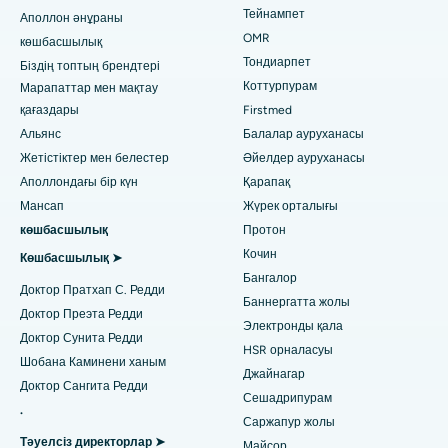
Ласик хирургиясы
Тейнампет
Аполлон әнұраны
Ченнайдағы PH Road-тағы ең үздік аурухана
Педиатриялық маманды табыңыз
OMR
көшбасшылық
Ринопластика
Тондиарпет
Ченнайдағы Мысан Лайтс қаласындағы ең үздік жүрек
Біздің топтың брендтері
орталығы
Коттурпурам
Марапаттар мен мақтау
липосакция
Дерматологты табыңыз
қағаздары
Firstmed
Хайдарабадтағы Джубили Хиллздегі ең жақсы аурухана
Коронарлық ангиограф
Альянс
Балалар ауруханасы
Жетістіктер мен белестер
Әйелдер ауруханасы
Тондиарпеттегі, Ченнайдағы ең үздік аурухана
Транскатетерлік қолқа клапанын ауыстыру
Аполлондағы бір күн
Қарапақ
Урологты табыңыз
Коттурпурамдағы, Ченнайдағы ең жақсы аурухана
Мансап
Жүрек орталығы
MitraClip клапанын жөндеу
көшбасшылық
Протон
Ковай жолындағы ең жақсы аурухана, Карур
Ең аз инвазивті кардиохирургия
Кочин
Диабетологты табыңыз
Көшбасшылық ➤
Бангалор
Карапаккамдағы, Ченнайдағы ең үздік аурухана
Доктор Пратхап С. Редди
Катетер абляциясы
Баннергатта жолы
Доктор Преэта Редди
Ариловадағы, Визагтағы ең үздік аурухана
Электронды қала
Гинекологты табыңыз
ACL қалпына келтіру хирургиясы
Доктор Сунита Редди
HSR орналасуы
Лакхнаудағы Канпур жолындағы ең жақсы аурухана
Шобана Каминени ханым
Иық алмастырудың кері жағы
Джайнагар
Доктор Сангита Редди
Сешадрипурам
Нойдадағы 26-сектордағы ең үздік аурухана
Жалпы дәрігерді табыңыз
.
Эндометриялық абляция
Саржапур жолы
Ахмедабадтағы Гандинагардағы ең жақсы аурухана
Тәуелсіз директорлар ➤
Майсор