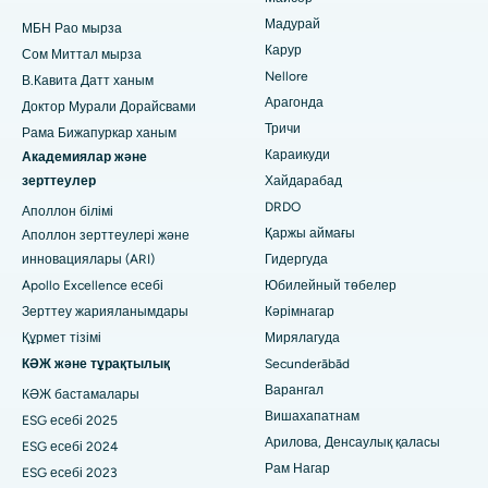
Жатыр артериясының эмболизациясы
Мадурай
МБН Рао мырза
Психологты табыңыз
Арагонда, Андхра-Прадештегі ең үздік аурухана
Аналық бездің цистэктомиясы
Карур
Сом Миттал мырза
Nellore
Бангалордағы Баннергхатта жолындағы ең жақсы
В.Кавита Датт ханым
Сүт безі қатерлі ісігінің хирургиясы
аурухана
Арагонда
Доктор Мурали Дорайсвами
Жалпы хирургты табыңыз
Тричи
Рама Бижапуркар ханым
Брахитерапия
Бхубанешвардағы 15-бөлімшедегі ең үздік аурухана
Караикуди
Академиялар және
колоноскопия
зерттеулер
Хайдарабад
Биласпурдағы Сипат жолындағы ең жақсы аурухана
DRDO
Аполлон білімі
Полипектомия
Ахмедабадтағы Эллисбридждегі ең үздік аурухана
Қаржы аймағы
Аполлон зерттеулері және
инновациялары (ARI)
Гидергуда
Deep Brain Stimulation
Нью-Делидегі ең үздік аурухана
Apollo Excellence есебі
Юбилейный төбелер
Перитонеальді диализ
Зерттеу жарияланымдары
Кәрімнагар
DRDO, Хайдарабадтағы ең үздік аурухана
Құрмет тізімі
Мирялагуда
Бүйрек биопсиясы
Гувахати штатындағы GS Road қаласындағы ең үздік
КӘЖ және тұрақтылық
Secunderābād
аурухана
Варангал
КӘЖ бастамалары
Паратиреодэктомия
Вишахапатнам
ESG есебі 2025
Хайдарабадтағы Хайдарабадтағы ең үздік аурухана
Циторедуктивті хирургия
Арилова, Денсаулық қаласы
ESG есебі 2024
Виджай Нагардағы, Индордағы ең үздік аурухана
Рам Нагар
ESG есебі 2023
Керамикалық толық тізе ауыстыру