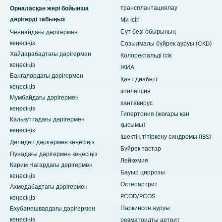
трансплантациялау
Орналасқан жері бойынша
дәрігерді табыңыз
Ми ісігі
Сүт безі обырының
Ченнайдағы дәрігермен
кеңесіңіз
Созылмалы бүйрек ауруы (CKD)
Хайдарабадтағы дәрігермен
Колоректальді ісік
кеңесіңіз
ЖИА
Бангалордағы дәрігермен
Қант диабеті
кеңесіңіз
эпилепсия
Мумбайдағы дәрігермен
хантавирус
кеңесіңіз
Гипертония (жоғары қан
Калькуттадағы дәрігермен
қысымы)
кеңесіңіз
Ішектің тітіркену синдромы (IBS)
Делидегі дәрігермен кеңесіңіз
Бүйрек тастар
Пунадағы дәрігермен кеңесіңіз
Лейкемия
Карим Нагардағы дәрігермен
Бауыр циррозы
кеңесіңіз
Остеоартрит
Ахмедабадтағы дәрігермен
PCOD/PCOS
кеңесіңіз
Паркинсон ауруы
Бхубанешвардағы дәрігермен
кеңесіңіз
ревматоидты артрит