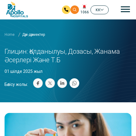
бас
KK
1066
Негізгі мазмұнға өту
Home
Дәрі-дәрмектер
Глицин: Қолданылуы, Дозасы, Жанама
Әсерлері Және Т.б
01 шілде 2025 жыл
Бөлісу жолы: