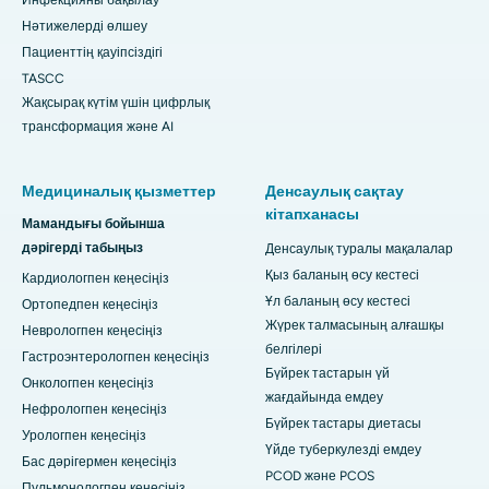
Инфекцияны бақылау
Нәтижелерді өлшеу
Пациенттің қауіпсіздігі
TASCC
Жақсырақ күтім үшін цифрлық
трансформация және AI
Медициналық қызметтер
Денсаулық сақтау
кітапханасы
Мамандығы бойынша
дәрігерді табыңыз
Денсаулық туралы мақалалар
Қыз баланың өсу кестесі
Кардиологпен кеңесіңіз
Ұл баланың өсу кестесі
Ортопедпен кеңесіңіз
Жүрек талмасының алғашқы
Неврологпен кеңесіңіз
белгілері
Гастроэнтерологпен кеңесіңіз
Бүйрек тастарын үй
Онкологпен кеңесіңіз
жағдайында емдеу
Нефрологпен кеңесіңіз
Бүйрек тастары диетасы
Урологпен кеңесіңіз
Үйде туберкулезді емдеу
Бас дәрігермен кеңесіңіз
PCOD және PCOS
Пульмонологпен кеңесіңіз