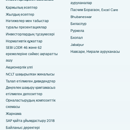
Бхопалдағы Арера колониясындағы ең үздік аурухана
ауруханалар
Қаржылық есептер
Пасчим Борагаон, Excel Care
Джайнагардағы ең жақсы аурухана, Бангалор
Жылдық есептер
Bhubaneswar
Нәтижелер мен табыстар
Биласпур
Мадурайдағы, КК Нагардағы ең жақсы аурухана
туралы презентациялар
Руркела
Инвесторлардың тұсаукесері
Рамджи Нагардағы ең жақсы аурухана, Неллор
Бхопал
Нормативтік құжаттар
Jabalpur
SEBI LODR 46 және 62
19-сектордағы ең жақсы аурухана, Руркела
Навсари, Нирали ауруханасы
ережелеріне сәйкес ақпаратты
ашу
Пунадағы Сваргейттегі ең үздік аурухана
Акционерлік үлгі
Оңтүстік Делидегі ең үздік әйелдер онкологиялық
NCLT шақырылған жиналысы
ауруханасы
Талап етілмеген дивидендтер
Дөңгелек шақыру қамтамасыз
етілмеген депозиттер
Орналастырудың композиттік
схемасы
Жарнама
SAP қайта ұйымдастыру 2018
Байланыс деректері