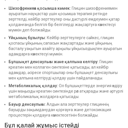
Шизофренияға қосымша көмек:
Глицин шизофрениямен
ауыратын науқастар үшін қосымша терапия ретінде
зерттелді, кейбір зерттеулер оны дәстүрлі емдеумен қатар
қолданғанда белгілі бір белгілерді жақсартуға көмектесуі
мүмкін деп болжайды.
Ұйқының бұзылуы:
Кейбір зерттеулерге сәйкес, глицин
қоспасы ұйқының сапасын жақсартады және ұйқының
басталу уақытын азайту арқылы ұйқысыздықпен ауыратын
адамдарға көмектесуі мүмкін.
Бұлшықет денсаулығы және қалпына келтіру:
Глицин
креатин мен коллаген синтезіне қатысады, ал кейбір
адамдар, әсіресе спортшылар оны бұлшықет денсаулығы
мен қалпына келтіруді қолдау үшін пайдаланады.
Метаболикалық қолдау:
Ол бұлшықеттерде энергия өндіру
үшін маңызды креатин синтезінде рөл атқарады және әртүрлі
метаболикалық жолдарға қатысады.
Бауыр денсаулығы:
Алдын ала зерттеулер глициннің
бауырды зақымданудан қорғауға және детоксикация
процестерін қолдауға көмектесетінін болжайды.
Бұл қалай жұмыс істейді