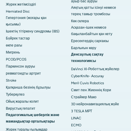
ауыр бас ауруы
Жүрек жетімсіздігі
Аяқтың қатты ісінуі немесе
Herniated Disc
терең тамыр тромбозы
Гипертония (жоғары қан
Көк склера
қысымы)
Асқазан-ішек немесе
Ішектің тітіркену синдромы (IBS)
бақыланбайтын қан кету
Бүйрек тастар
Ересектердің сарғаюы
өкпе рагы
Барлығын көру
Мигрень
Денсаулық сақтау
PCOD/PCOS
технологиясы
Паркинсон ауруы
DaVinci XI-Роботтық жүйелер
ревматоидты артрит
CyberKnife- Accuray
Stroke
Meril Cuvis Robotics
Қалқанша безінің бұзылуы
Смит пен Жиеннің Кори
Туберкулез
Страйкер Мако
Ойық жаралы колит
3D нейронавигациялық жүйе
Вирустық гепатит
3 TESLA МРТ
Педагогикалық шеберлік және
LINAC
мамандықтар орталықтары
ECMO
Жүрек туралы ғылымдар