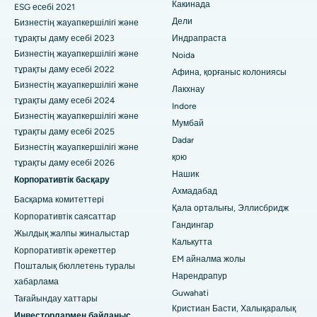
Какинада
ESG есебі 2021
Сурьяраопета негізгі жолындағы, Какинададағы ең жақсы
Дели
Бизнестің жауапкершілігі және
ERCP
аурухана
тұрақты даму есебі 2023
Индрапраста
Бизнестің жауапкершілігі және
Noida
Канал айналма жолындағы ең жақсы аурухана, Калькутта
тұрақты даму есебі 2022
Афина, қорғаныс колониясы
Белапур, Нави Мумбайдағы ең үздік аурухана
Бизнестің жауапкершілігі және
Лакхнау
тұрақты даму есебі 2024
Indore
Панчаватидегі, Нашиктегі ең үздік аурухана
Бизнестің жауапкершілігі және
Мумбай
тұрақты даму есебі 2025
Dadar
Хайдарабадтағы, Секундерабадтағы ең жақсы аурухана
Бизнестің жауапкершілігі және
қою
тұрақты даму есебі 2026
Сешадрипурамдағы ең жақсы аурухана, Бангалор
Нашик
Корпоративтік басқару
Ахмадабад
Уолтаир Мейн Роудтағы, Вишакхапатнамдағы ең жақсы
Басқарма комитеттері
Қала орталығы, Эллисбридж
аурухана
Корпоративтік саясаттар
Гандингар
Жылдық жалпы жиналыстар
Субхаш Нагар жолындағы ең жақсы аурухана, Каримнагар
Калькутта
Корпоративтік әрекеттер
EM айналма жолы
Пошталық бюллетень туралы
Манагаридегі ең жақсы аурухана, Карайкуди
Нарендрапур
хабарлама
Guwahati
Арепаллидегі, Варангалдағы ең жақсы аурухана
Тағайындау хаттары
Кристиан Басти, Халықаралық
Инвесторлармен байланыс