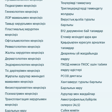
Теңгерімді тамақтану
Педиатрмен кеңесіңіз
Триглицеридтерді төмендету
Гинекологпен кеңесіңіз
жолдары
ЛОР маманымен кеңесіңіз
Вирустық қызба туралы
Тамыр хирургымен кеңесіңіз
барлығы
Пластикалық хирургпен
В12 дәруменіне бай тағамдар
кеңесіңіз
Етеккір кезіндегі қара қан
Офтальмологпен кеңесіңіз
Қақырықпен күресуге арналған
Ревматологпен кеңесіңіз
тағамдар
Жалпы хирургпен кеңесіңіз
Диареяны үй жағдайында
Дерматологпен кеңесіңіз
емдеу
ПКОД немесе ПКОС үшін табиғи
Эндокринологпен кеңесіңіз
емдеу әдістері
Тіс дәрігерімен кеңесіңіз
PCOD диетасы
Жұқпалы аурулар жөніндегі
маманмен кеңесіңіз
Хантавирус туралы барлығы
Физиотерапевтпен кеңесіңіз
Барлығын көру
Психиатрмен кеңесіңіз
Аурулар мен жағдайлар
Трансплантация хирургымен
Амиотрофиялық бүйірлік
кеңесіңіз
склероз (ALS)
Сүйек кемігін
Барлығын көру