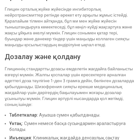
Глицин орталық жүйке жүйесінде ингибиторлық
нейротрансмиттер ретінде әрекет ету арқылы жұмыс істейді.
Қарапайым тілмен айтқанда, бұл ми мен жүйке жүйесін
тыныштандыруға көмектеседі, бұл көңіл-күйді жақсартуға және
жақсы ұйқыға әкелуі мүмкін. Глицин сонымен қатар тері,
буындар және дәнекер тіндер үшін маңызды коллаген сияқты
маңызды қосылыстардың өндірілуіне ықпал етеді.
Дозалау және қолдану
Глициннің стандартты дозасы емделетін жағдайға байланысты
өзгеруі мүмкін. Жалпы қоспалар үшін ересектерге арналған
әдеттегі доза тәулігіне 1-ден 3 грамға дейін, бөлінген дозаларда
қабылданады. Шизофрения сияқты ерекше медициналық
жағдайлар үшін дәрігердің бақылауымен жоғары дозалар
ұсынылуы мүмкін. Глицин әртүрлі нысандарда қол жетімді,
соның ішінде:
Таблеткалар:
Ауызша сумен қабылданады.
Ұнтақ:
Сумен немесе басқа сусындармен араластыруға
болады.
Инъекция:
Клиникалық жағдайда денсаулық сақтау