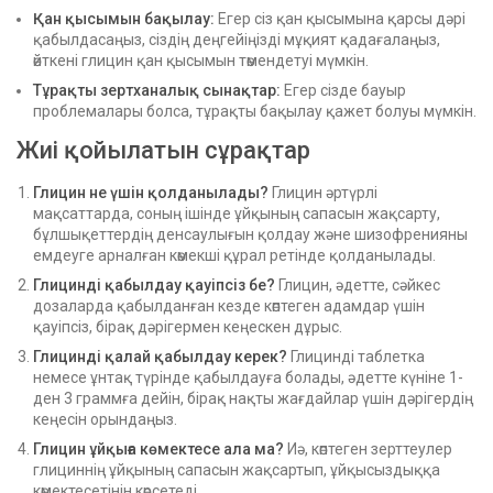
Қан қысымын бақылау:
Егер сіз қан қысымына қарсы дәрі
қабылдасаңыз, сіздің деңгейіңізді мұқият қадағалаңыз,
өйткені глицин қан қысымын төмендетуі мүмкін.
Тұрақты зертханалық сынақтар:
Егер сізде бауыр
проблемалары болса, тұрақты бақылау қажет болуы мүмкін.
Жиі қойылатын сұрақтар
Глицин не үшін қолданылады?
Глицин әртүрлі
мақсаттарда, соның ішінде ұйқының сапасын жақсарту,
бұлшықеттердің денсаулығын қолдау және шизофренияны
емдеуге арналған көмекші құрал ретінде қолданылады.
Глицинді қабылдау қауіпсіз бе?
Глицин, әдетте, сәйкес
дозаларда қабылданған кезде көптеген адамдар үшін
қауіпсіз, бірақ дәрігермен кеңескен дұрыс.
Глицинді қалай қабылдау керек?
Глицинді таблетка
немесе ұнтақ түрінде қабылдауға болады, әдетте күніне 1-
ден 3 граммға дейін, бірақ нақты жағдайлар үшін дәрігердің
кеңесін орындаңыз.
Глицин ұйқыға көмектесе ала ма?
Иә, көптеген зерттеулер
глициннің ұйқының сапасын жақсартып, ұйқысыздыққа
көмектесетінін көрсетеді.