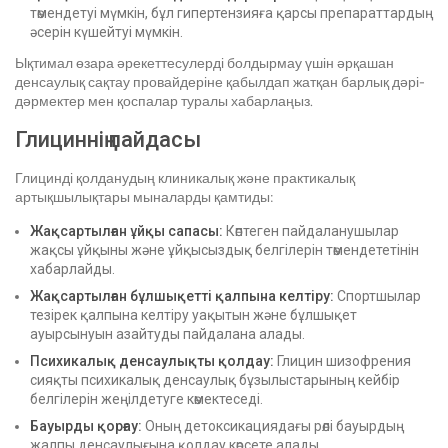
төмендетуі мүмкін, бұл гипертензияға қарсы препараттардың
әсерін күшейтуі мүмкін.
Ықтимал өзара әрекеттесулерді болдырмау үшін әрқашан
денсаулық сақтау провайдеріне қабылдап жатқан барлық дәрі-
дәрмектер мен қоспалар туралы хабарлаңыз.
Глициннің пайдасы
Глицинді қолданудың клиникалық және практикалық
артықшылықтары мыналарды қамтиды:
Жақсартылған ұйқы сапасы:
Көптеген пайдаланушылар
жақсы ұйқыны және ұйқысыздық белгілерін төмендететінін
хабарлайды.
Жақсартылған бұлшықетті қалпына келтіру:
Спортшылар
тезірек қалпына келтіру уақытын және бұлшықет
ауырсынуын азайтуды пайдалана алады.
Психикалық денсаулықты қолдау:
Глицин шизофрения
сияқты психикалық денсаулық бұзылыстарының кейбір
белгілерін жеңілдетуге көмектеседі.
Бауырды қорғау:
Оның детоксикациядағы рөлі бауырдың
жалпы денсаулығына қолдау көрсете алады.