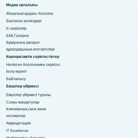
Медиа орталығы
Жаңалықтардағы Аполлон
Баспасөз релиздері
Іс-шаралар
БАҚ Галерея
Бұқаралық ақпарат
құралдарының контактілері
Корпоративтік серіктестіктер
Неліктен Аполлонмен серіктес
болу керек?
Байланысу
Емшілер үйірмесі
Емшілер үйірмесі туралы
Соңғы жаңартулар
Клиникалық сапа және
нәтижелер
Аккредитация
IT Excellence