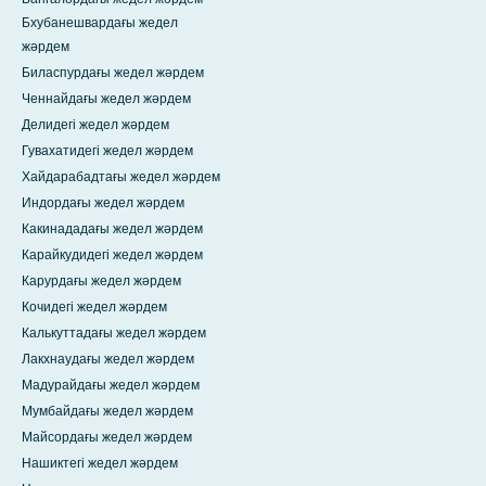
Бхубанешвардағы жедел
жәрдем
Биласпурдағы жедел жәрдем
Ченнайдағы жедел жәрдем
Делидегі жедел жәрдем
Гувахатидегі жедел жәрдем
Хайдарабадтағы жедел жәрдем
Индордағы жедел жәрдем
Какинададағы жедел жәрдем
Карайкудидегі жедел жәрдем
Карурдағы жедел жәрдем
Кочидегі жедел жәрдем
Калькуттадағы жедел жәрдем
Лакхнаудағы жедел жәрдем
Мадурайдағы жедел жәрдем
Мумбайдағы жедел жәрдем
Майсордағы жедел жәрдем
Нашиктегі жедел жәрдем