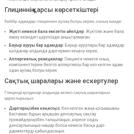
Глициннің қарсы көрсеткіштері
Кейбір адамдар глициннен аулақ болуы керек, соның ішінде:
Жүкті немесе бала емізетін әйелдер:
Жүктілік және бала
емізу кезіндегі қауіпсіздік анықталмаған.
Бауыр ауруы бар адамдар:
Бауыр аурулары бар адамдар
қолданар алдында дәрігермен кеңесу керек.
Аллергиялық реакциялар:
Глицинге немесе оның
компоненттеріне белгілі аллергиясы бар кез келген адам
одан аулақ болуы керек.
Сақтық шаралары және ескертулер
Глицинді қолданар алдында келесі сақтық шараларын
қарастырыңыз:
Дәрігеріңізбен кеңесіңіз:
Кез келген жаңа қосымшаны
бастамас бұрын әрқашан денсаулық сақтау
провайдеріңізбен талқылаңыз, әсіресе сіздің
денсаулығыңыз нашар болса немесе басқа дәрі-
дәрмектерді қабылдасаңыз.