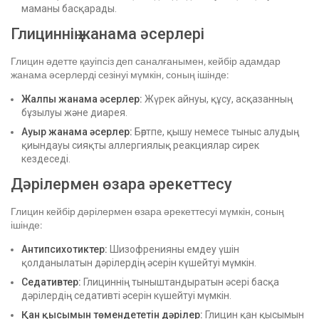
маманы басқарады.
Глициннің жанама әсерлері
Глицин әдетте қауіпсіз деп саналғанымен, кейбір адамдар
жанама әсерлерді сезінуі мүмкін, соның ішінде:
Жалпы жанама әсерлер:
Жүрек айнуы, құсу, асқазанның
бұзылуы және диарея.
Ауыр жанама әсерлер:
Бөртпе, қышу немесе тыныс алудың
қиындауы сияқты аллергиялық реакциялар сирек
кездеседі.
Дәрілермен өзара әрекеттесу
Глицин кейбір дәрілермен өзара әрекеттесуі мүмкін, соның
ішінде:
Антипсихотиктер:
Шизофренияны емдеу үшін
қолданылатын дәрілердің әсерін күшейтуі мүмкін.
Седативтер:
Глициннің тыныштандыратын әсері басқа
дәрілердің седативті әсерін күшейтуі мүмкін.
Қан қысымын төмендететін дәрілер:
Глицин қан қысымын