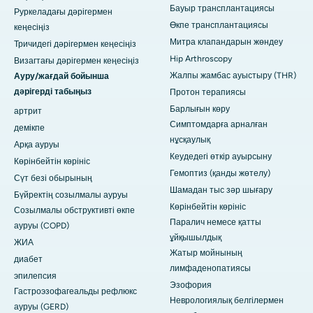
Бауыр трансплантациясы
Руркеладағы дәрігермен
Өкпе трансплантациясы
кеңесіңіз
Митра клапандарын жөндеу
Тричидегі дәрігермен кеңесіңіз
Hip Arthroscopy
Визагтағы дәрігермен кеңесіңіз
Жалпы жамбас ауыстыру (THR)
Ауру/жағдай бойынша
дәрігерді табыңыз
Протон терапиясы
Барлығын көру
артрит
Симптомдарға арналған
демікпе
нұсқаулық
Арқа ауруы
Кеудедегі өткір ауырсыну
Көрінбейтін көрініс
Гемоптиз (қанды жөтелу)
Сүт безі обырының
Шамадан тыс зәр шығару
Бүйректің созылмалы ауруы
Көрінбейтін көрініс
Созылмалы обструктивті өкпе
Паралич немесе қатты
ауруы (COPD)
ұйқышылдық
ЖИА
Жатыр мойнының
диабет
лимфаденопатиясы
эпилепсия
Эзофория
Гастроэзофагеальды рефлюкс
Неврологиялық белгілермен
ауруы (GERD)