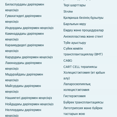
Биласпурдағы дәрігермен
Тері шарттары
кеңесіңіз
Stroke
Гувахатидегі дәрігермен
Қалқанша безінің бұзылуы
кеңесіңіз
Барлығын көру
Индордағы дәрігермен кеңесіңіз
Емдеу және процедуралар
Какинададағы дәрігермен
Ангиопластика және стент
кеңесіңіз
Түйе ауыстыру
Караикудидегі дәрігермен
Сүйек кемігін
кеңесіңіз
трансплантациялау (BMT)
Карурдағы дәрігермен кеңесіңіз
CABG
Лакхнаудағы дәрігермен
CART CELL терапиясы
кеңесіңіз
Холецистэктомия (өт қабын
Мадурайдағы дәрігермен
алу)
кеңесіңіз
Лапароскопиялық
Майсурдағы дәрігермен
холецистэктомия
кеңесіңіз
Гистерэктомия
Нашиктегі дәрігермен кеңесіңіз
Бүйрек трансплантациясы
Нойдадағы дәрігермен кеңесіңіз
Литотрипсия және бүйрек
Неллордағы дәрігермен
тастарын жою
кеңесіңіз