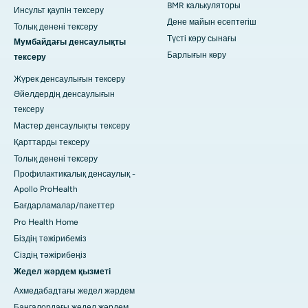
BMR калькуляторы
Инсульт қаупін тексеру
Дене майын есептегіш
Толық денені тексеру
Түсті көру сынағы
Мумбайдағы денсаулықты
Барлығын көру
тексеру
Жүрек денсаулығын тексеру
Әйелдердің денсаулығын
тексеру
Мастер денсаулықты тексеру
Қарттарды тексеру
Толық денені тексеру
Профилактикалық денсаулық -
Apollo ProHealth
Бағдарламалар/пакеттер
Pro Health Home
Біздің тәжірибеміз
Сіздің тәжірибеңіз
Жедел жәрдем қызметі
Ахмедабадтағы жедел жәрдем
Бангалордағы жедел жәрдем