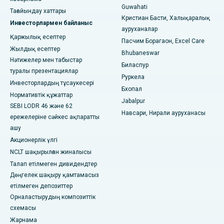
Guwahati
Арепаллидегі, Варангалдағы ең жақсы аурухана
Тағайындау хаттары
Кристиан Басти, Халықаралық
Инвесторлармен байланыс
ауруханалар
Бхопалдағы Арера колониясындағы ең үздік аурухана
Қаржылық есептер
Пасчим Борагаон, Excel Care
Жылдық есептер
Джайнагардағы ең жақсы аурухана, Бангалор
Bhubaneswar
Нәтижелер мен табыстар
Биласпур
Мадурайдағы, КК Нагардағы ең жақсы аурухана
туралы презентациялар
Руркела
Инвесторлардың тұсаукесері
Бхопал
Рамджи Нагардағы ең жақсы аурухана, Неллор
Нормативтік құжаттар
Jabalpur
SEBI LODR 46 және 62
19-сектордағы ең жақсы аурухана, Руркела
Навсари, Нирали ауруханасы
ережелеріне сәйкес ақпаратты
ашу
Пунадағы Сваргейттегі ең үздік аурухана
Акционерлік үлгі
Оңтүстік Делидегі ең үздік әйелдер онкологиялық
NCLT шақырылған жиналысы
ауруханасы
Талап етілмеген дивидендтер
Дөңгелек шақыру қамтамасыз
етілмеген депозиттер
Орналастырудың композиттік
схемасы
Жарнама