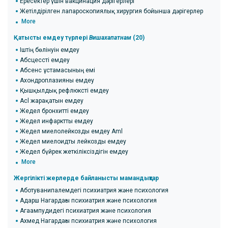
Ересектер үшін вакцинация дәрігерлері
Жетілдірілген лапароскопиялық хирургия бойынша дәрігерлер
More
Қатысты емдеу түрлері
Вишахапатнам
(20)
Іштің бөлінуін емдеу
Абсцессті емдеу
Абсенс ұстамасының емі
Ахондроплазияны емдеу
Қышқылдық рефлюксті емдеу
Acl жарақатын емдеу
Жедел бронхитті емдеу
Жедел инфарктты емдеу
Жедел миелолейкозды емдеу Aml
Жедел миелоидты лейкозды емдеу
Жедел бүйрек жеткіліксіздігін емдеу
More
Жергілікті жерлерде байланысты мамандықтар
Аботуванипалемдегі психиатрия және психология
Адарш Нагардағы психиатрия және психология
Агаампудидегі психиатрия және психология
Ахмед Нагардағы психиатрия және психология