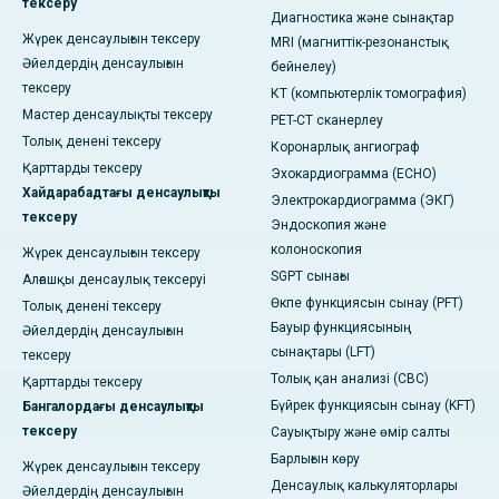
тексеру
Диагностика және сынақтар
Жүрек денсаулығын тексеру
MRI (магниттік-резонанстық
Әйелдердің денсаулығын
бейнелеу)
тексеру
КТ (компьютерлік томография)
Мастер денсаулықты тексеру
PET-CT сканерлеу
Толық денені тексеру
Коронарлық ангиограф
Қарттарды тексеру
Эхокардиограмма (ECHO)
Хайдарабадтағы денсаулықты
Электрокардиограмма (ЭКГ)
тексеру
Эндоскопия және
колоноскопия
Жүрек денсаулығын тексеру
SGPT сынағы
Алғашқы денсаулық тексеруі
Өкпе функциясын сынау (PFT)
Толық денені тексеру
Бауыр функциясының
Әйелдердің денсаулығын
сынақтары (LFT)
тексеру
Толық қан анализі (CBC)
Қарттарды тексеру
Бүйрек функциясын сынау (KFT)
Бангалордағы денсаулықты
тексеру
Сауықтыру және өмір салты
Барлығын көру
Жүрек денсаулығын тексеру
Денсаулық калькуляторлары
Әйелдердің денсаулығын