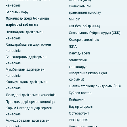
кеңесіңіз
Сүйек кемігін
Барлығын көру
трансплантациялау
Орналасқан жері бойынша
Ми ісігі
дәрігерді табыңыз
Сүт безі обырының
Ченнайдағы дәрігермен
Созылмалы бүйрек ауруы (CKD)
кеңесіңіз
Колоректальді ісік
Хайдарабадтағы дәрігермен
ЖИА
кеңесіңіз
Қант диабеті
Бангалордағы дәрігермен
эпилепсия
кеңесіңіз
хантавирус
Мумбайдағы дәрігермен
Гипертония (жоғары қан
кеңесіңіз
қысымы)
Калькуттадағы дәрігермен
Ішектің тітіркену синдромы (IBS)
кеңесіңіз
Бүйрек тастар
Делидегі дәрігермен кеңесіңіз
Лейкемия
Пунадағы дәрігермен кеңесіңіз
Бауыр циррозы
Карим Нагардағы дәрігермен
Остеоартрит
кеңесіңіз
PCOD/PCOS
Ахмедабадтағы дәрігермен
кеңесіңіз
Паркинсон ауруы