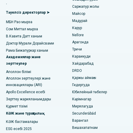
Нойдадағы 26-сектордағы ең үздік аурухана
Жалпы дәрігерді табыңыз
.
Эндометриялық абляция
Саржапур жолы
Тәуелсіз директорлар ➤
Ахмедабадтағы Гандинагардағы ең жақсы аурухана
Майсор
Жатыр артериясының эмболизациясы
Мадурай
МБН Рао мырза
Психологты табыңыз
Арагонда, Андхра-Прадештегі ең үздік аурухана
Карур
Аналық бездің цистэктомиясы
Сом Миттал мырза
Nellore
В.Кавита Датт ханым
Бангалордағы Баннергхатта жолындағы ең жақсы
Сүт безі қатерлі ісігінің хирургиясы
аурухана
Арагонда
Доктор Мурали Дорайсвами
Жалпы хирургты табыңыз
Тричи
Рама Бижапуркар ханым
Брахитерапия
Бхубанешвардағы 15-бөлімшедегі ең үздік аурухана
Караикуди
Академиялар және
зерттеулер
Хайдарабад
колоноскопия
Биласпурдағы Сипат жолындағы ең жақсы аурухана
DRDO
Аполлон білімі
Полипектомия
Ахмедабадтағы Эллисбридждегі ең үздік аурухана
Қаржы аймағы
Аполлон зерттеулері және
инновациялары (ARI)
Гидергуда
Deep Brain Stimulation
Нью-Делидегі ең үздік аурухана
Apollo Excellence есебі
Юбилейный төбелер
Зерттеу жарияланымдары
Кәрімнагар
Перитонеальді диализ
DRDO, Хайдарабадтағы ең үздік аурухана
Құрмет тізімі
Мирялагуда
Бүйрек биопсиясы
Гувахати штатындағы GS Road қаласындағы ең үздік
КӘЖ және тұрақтылық
Secunderābād
аурухана
Варангал
КӘЖ бастамалары
Паратиреодэктомия
Вишахапатнам
ESG есебі 2025
Хайдарабадтағы Хайдарабадтағы ең үздік аурухана