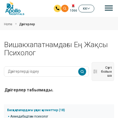
бас
KK
1066
Негізгі мазмұнға өту
Home
Дәрігерлер
Вишакхапатнамдағы Ең Жақсы
Психолог
Сүзгі
бойын
ша
Дәрігерлер табылмады.
Басқа қалалардағы ұқсас қызметтер (18)
Ахмедабадтағы психолог