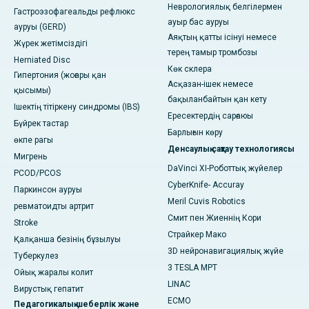
Неврологиялық белгілермен
Гастроэзофагеальды рефлюкс
ауыр бас ауруы
ауруы (GERD)
Аяқтың қатты ісінуі немесе
Жүрек жетімсіздігі
терең тамыр тромбозы
Herniated Disc
Көк склера
Гипертония (жоғары қан
Асқазан-ішек немесе
қысымы)
бақыланбайтын қан кету
Ішектің тітіркену синдромы (IBS)
Ересектердің сарғаюы
Бүйрек тастар
Барлығын көру
өкпе рагы
Денсаулық сақтау технологиясы
Мигрень
DaVinci XI-Роботтық жүйелер
PCOD/PCOS
CyberKnife- Accuray
Паркинсон ауруы
Meril Cuvis Robotics
ревматоидты артрит
Смит пен Жиеннің Кори
Stroke
Страйкер Мако
Қалқанша безінің бұзылуы
3D нейронавигациялық жүйе
Туберкулез
3 TESLA МРТ
Ойық жаралы колит
LINAC
Вирустық гепатит
ECMO
Педагогикалық шеберлік және