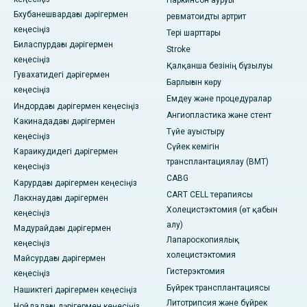
Бхубанешвардағы дәрігермен
ревматоидты артрит
кеңесіңіз
Тері шарттары
Биласпурдағы дәрігермен
Stroke
кеңесіңіз
Қалқанша безінің бұзылуы
Гувахатидегі дәрігермен
Барлығын көру
кеңесіңіз
Емдеу және процедуралар
Индордағы дәрігермен кеңесіңіз
Ангиопластика және стент
Какинададағы дәрігермен
Түйе ауыстыру
кеңесіңіз
Сүйек кемігін
Караикудидегі дәрігермен
трансплантациялау (BMT)
кеңесіңіз
CABG
Карурдағы дәрігермен кеңесіңіз
CART CELL терапиясы
Лакхнаудағы дәрігермен
Холецистэктомия (өт қабын
кеңесіңіз
алу)
Мадурайдағы дәрігермен
Лапароскопиялық
кеңесіңіз
холецистэктомия
Майсурдағы дәрігермен
Гистерэктомия
кеңесіңіз
Бүйрек трансплантациясы
Нашиктегі дәрігермен кеңесіңіз
Литотрипсия және бүйрек
Нойдадағы дәрігермен кеңесіңіз