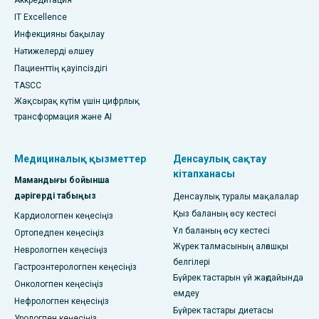
IT Excellence
Инфекцияны бақылау
Нәтижелерді өлшеу
Пациенттің қауіпсіздігі
TASCC
Жақсырақ күтім үшін цифрлық
трансформация және AI
Медициналық қызметтер
Денсаулық сақтау
кітапханасы
Мамандығы бойынша
дәрігерді табыңыз
Денсаулық туралы мақалалар
Қыз баланың өсу кестесі
Кардиологпен кеңесіңіз
Ұл баланың өсу кестесі
Ортопедпен кеңесіңіз
Жүрек талмасының алғашқы
Неврологпен кеңесіңіз
белгілері
Гастроэнтерологпен кеңесіңіз
Бүйрек тастарын үй жағдайында
Онкологпен кеңесіңіз
емдеу
Нефрологпен кеңесіңіз
Бүйрек тастары диетасы
Урологпен кеңесіңіз