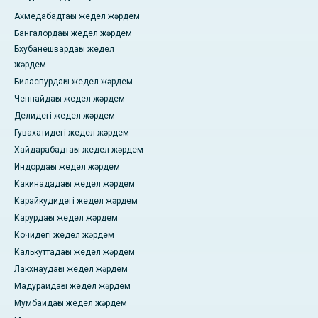
Ахмедабадтағы жедел жәрдем
Бангалордағы жедел жәрдем
Бхубанешвардағы жедел
жәрдем
Биласпурдағы жедел жәрдем
Ченнайдағы жедел жәрдем
Делидегі жедел жәрдем
Гувахатидегі жедел жәрдем
Хайдарабадтағы жедел жәрдем
Индордағы жедел жәрдем
Какинададағы жедел жәрдем
Карайкудидегі жедел жәрдем
Карурдағы жедел жәрдем
Кочидегі жедел жәрдем
Калькуттадағы жедел жәрдем
Лакхнаудағы жедел жәрдем
Мадурайдағы жедел жәрдем
Мумбайдағы жедел жәрдем