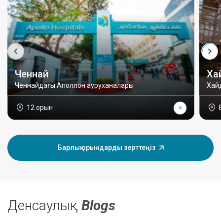
Ченнай
Ха
Ченнайдағы Аполлон ауруханалары
Хай
12 орын
Барлық орындарды зерттеңіз
Денсаулық
Blogs