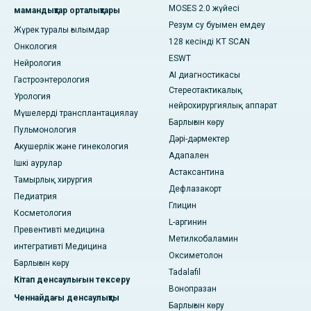
MOSES 2.0 жүйесі
мамандықтар орталықтары
Резум су буымен емдеу
Жүрек туралы ғылымдар
128 кесінді КТ SCAN
Онкология
ESWT
Нейрология
AI диагностикасы
Гастроэнтерология
Стереотактикалық
Урология
нейрохирургиялық аппарат
Мүшелерді трансплантациялау
Барлығын көру
Пульмонология
Дәрі-дәрмектер
Акушерлік және гинекология
Адапален
Ішкі аурулар
Астаксантина
Тамырлық хирургия
Дефлазакорт
Педиатрия
Глицин
Косметология
L-аргинин
Превентивті медицина
Метилкобаламин
интегративті Медицина
Оксиметолон
Барлығын көру
Tadalafil
Кітап денсаулығын тексеру
Вонопразан
Ченнайдағы денсаулықты
Барлығын көру