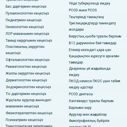
Үйде туберкулезді емдеу
Бас дәрігермен кеңесіңіз
PCOD және PCOS
Пульмонологпен кеңесіңіз
Теңгерімді тамақтану
Педиатрмен кеңесіңіз
Триглицеридтерді төмендету
Гинекологпен кеңесіңіз
жолдары
ЛОР маманымен кеңесіңіз
Вирустық қызба туралы барлығы
Тамыр хирургымен кеңесіңіз
В12 дәруменіне бай тағамдар
Пластикалық хирургпен
Етеккір кезіндегі қара қан
кеңесіңіз
Қақырықпен күресуге арналған
Офтальмологпен кеңесіңіз
тағамдар
Ревматологпен кеңесіңіз
Диареяны үй жағдайында
Жалпы хирургпен кеңесіңіз
емдеу
Дерматологпен кеңесіңіз
ПКОД немесе ПКОС үшін табиғи
Эндокринологпен кеңесіңіз
емдеу әдістері
Тіс дәрігерімен кеңесіңіз
PCOD диетасы
Жұқпалы аурулар жөніндегі
Хантавирус туралы барлығы
маманмен кеңесіңіз
Барлығын көру
Физиотерапевтпен кеңесіңіз
Аурулар мен жағдайлар
Психиатрмен кеңесіңіз
Амиотрофиялық бүйірлік
Трансплантация хирургымен
склероз (ALS)