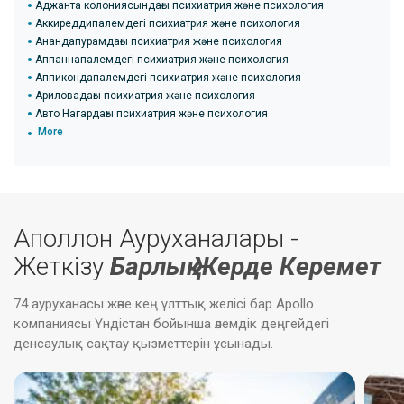
Аджанта колониясындағы психиатрия және психология
Аккиреддипалемдегі психиатрия және психология
Анандапурамдағы психиатрия және психология
Аппаннапалемдегі психиатрия және психология
Аппикондапалемдегі психиатрия және психология
Ариловадағы психиатрия және психология
Авто Нагардағы психиатрия және психология
More
Аполлон Ауруханалары -
Жеткізу
Барлық Жерде Керемет
74 ауруханасы және кең ұлттық желісі бар Apollo
компаниясы Үндістан бойынша әлемдік деңгейдегі
денсаулық сақтау қызметтерін ұсынады.