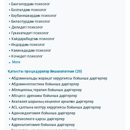
Бангалордағы психолог
Бхопалдағы психолог
Бхубанешвардағы психолог
Биласпурдағы психолог
Делидегі психолог
Гувахатидегі психолог
Хайдарабадтағы психолог
Индордағы психолог
Какинададағы психолог
Кочидегі психолог
More
Қатысты процедуралар
Вишахапатнам
(20)
Абдоминальды жарақат хирургиясы бойынша дәрігерлер
Абдоминопластика бойынша дәрігерлер
Абляциялық терапия бойынша дәрігерлер
Абсцесс дренажы бойынша дәрігерлер
Ахалазия шарының кеңеюіне арналған дәрігерлер
ACL қалпына келтіру хирургиясы бойынша дәрігерлер
Аденоидэктомия бойынша дәрігерлер
Адгезиолизге қарсы дәрігерлер
Адреналэктомия бойынша дәрігерлер