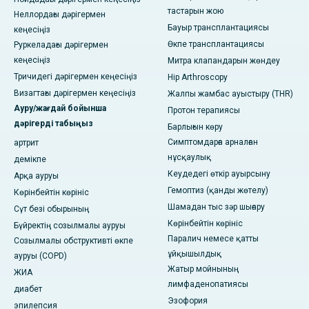
тастарын жою
Неллордағы дәрігермен
Бауыр трансплантациясы
кеңесіңіз
Өкпе трансплантациясы
Руркеладағы дәрігермен
кеңесіңіз
Митра клапандарын жөндеу
Тричидегі дәрігермен кеңесіңіз
Hip Arthroscopy
Визагтағы дәрігермен кеңесіңіз
Жалпы жамбас ауыстыру (THR)
Ауру/жағдай бойынша
Протон терапиясы
дәрігерді табыңыз
Барлығын көру
Симптомдарға арналған
артрит
нұсқаулық
демікпе
Кеудедегі өткір ауырсыну
Арқа ауруы
Гемоптиз (қанды жөтелу)
Көрінбейтін көрініс
Шамадан тыс зәр шығару
Сүт безі обырының
Көрінбейтін көрініс
Бүйректің созылмалы ауруы
Паралич немесе қатты
Созылмалы обструктивті өкпе
ұйқышылдық
ауруы (COPD)
Жатыр мойнының
ЖИА
лимфаденопатиясы
диабет
Эзофория
эпилепсия