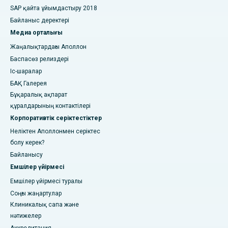
SAP қайта ұйымдастыру 2018
Байланыс деректері
Медиа орталығы
Жаңалықтардағы Аполлон
Баспасөз релиздері
Іс-шаралар
БАҚ Галерея
Бұқаралық ақпарат
құралдарының контактілері
Корпоративтік серіктестіктер
Неліктен Аполлонмен серіктес
болу керек?
Байланысу
Емшілер үйірмесі
Емшілер үйірмесі туралы
Соңғы жаңартулар
Клиникалық сапа және
нәтижелер
Аккредитация