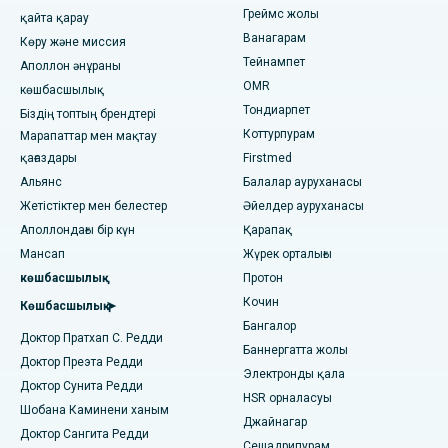
Тіс дәрігерін табыңыз
Греймс жолы
Гувахати штатындағы Пасчим Борагаондағы ең үздік
қайта қарау
Гастрэктомия жеңімен
аурухана
Ванагарам
Көру және миссия
Тейнампет
Ласик хирургиясы
Аполлон әнұраны
Ченнайдағы PH Road-тағы ең үздік аурухана
Педиатриялық маманды табыңыз
OMR
көшбасшылық
Ринопластика
Тондиарпет
Ченнайдағы Мысан Лайтс қаласындағы ең үздік жүрек
Біздің топтың брендтері
орталығы
Коттурпурам
Марапаттар мен мақтау
липосакция
қағаздары
Firstmed
Дерматологты табыңыз
Хайдарабадтағы Джубили Хиллздегі ең жақсы аурухана
Альянс
Балалар ауруханасы
Коронарлық ангиограф
Жетістіктер мен белестер
Әйелдер ауруханасы
Тондиарпеттегі, Ченнайдағы ең үздік аурухана
Транскатетерлік қолқа клапанын ауыстыру
Аполлондағы бір күн
Қарапақ
Урологты табыңыз
Коттурпурамдағы, Ченнайдағы ең жақсы аурухана
Мансап
Жүрек орталығы
MitraClip клапанын жөндеу
көшбасшылық
Протон
Ковай жолындағы ең жақсы аурухана, Карур
Кочин
Ең аз инвазивті кардиохирургия
Көшбасшылық ➤
Диабетологты табыңыз
Бангалор
Карапаккамдағы, Ченнайдағы ең үздік аурухана
Доктор Пратхап С. Редди
Катетер абляциясы
Баннергатта жолы
Доктор Преэта Редди
Ариловадағы, Визагтағы ең үздік аурухана
Электронды қала
Гинекологты табыңыз
ACL қалпына келтіру хирургиясы
Доктор Сунита Редди
HSR орналасуы
Шобана Каминени ханым
Лакхнаудағы Канпур жолындағы ең жақсы аурухана
Джайнагар
Иық алмастырудың кері жағы
Доктор Сангита Редди
Сешадрипурам