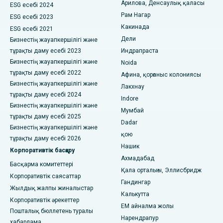
Арилова, Денсаулық қаласы
Циторедуктивті хирургия
ESG есебі 2024
Рам Нагар
Виджай Нагардағы, Индордағы ең үздік аурухана
ESG есебі 2023
Керамикалық толық тізе ауыстыру
Какинада
ESG есебі 2021
Сурьяраопета негізгі жолындағы, Какинададағы ең жақсы
Дели
Бизнестің жауапкершілігі және
ERCP
аурухана
тұрақты даму есебі 2023
Индрапраста
Бизнестің жауапкершілігі және
Noida
Канал айналма жолындағы ең жақсы аурухана, Калькутта
тұрақты даму есебі 2022
Афина, қорғаныс колониясы
Бизнестің жауапкершілігі және
Белапур, Нави Мумбайдағы ең үздік аурухана
Лакхнау
тұрақты даму есебі 2024
Indore
Панчаватидегі, Нашиктегі ең үздік аурухана
Бизнестің жауапкершілігі және
Мумбай
тұрақты даму есебі 2025
Dadar
Хайдарабадтағы, Секундерабадтағы ең жақсы аурухана
Бизнестің жауапкершілігі және
қою
тұрақты даму есебі 2026
Сешадрипурамдағы ең жақсы аурухана, Бангалор
Нашик
Корпоративтік басқару
Ахмадабад
Уолтаир Мейн Роудтағы, Вишакхапатнамдағы ең жақсы
Басқарма комитеттері
Қала орталығы, Эллисбридж
аурухана
Корпоративтік саясаттар
Гандингар
Жылдық жалпы жиналыстар
Субхаш Нагар жолындағы ең жақсы аурухана, Каримнагар
Калькутта
Корпоративтік әрекеттер
EM айналма жолы
Пошталық бюллетень туралы
Манагаридегі ең жақсы аурухана, Карайкуди
Нарендрапур
хабарлама