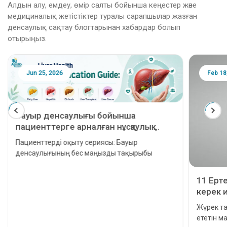
Алдын алу, емдеу, өмір салты бойынша кеңестер және
медициналық жетістіктер туралы сарапшылар жазған
денсаулық сақтау блогтарынан хабардар болып
отырыңыз.
Jun 25, 2026
Feb 18
Бауыр денсаулығы бойынша
пациенттерге арналған нұсқаулық:
Майлы бауыр, гепатит, цирроз, бауыр
Пациенттерді оқыту сериясы: Бауыр
трансплантациясы және бауыр рагы
денсаулығының бес маңызды тақырыбы
11 Ерт
керек 
Жүрек т
ететін 