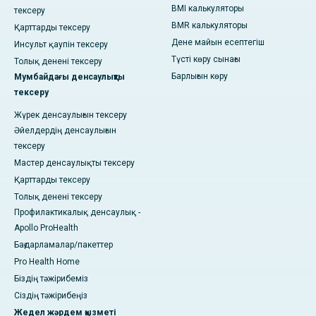
BMI калькуляторы
тексеру
BMR калькуляторы
Қарттарды тексеру
Дене майын есептегіш
Инсульт қаупін тексеру
Түсті көру сынағы
Толық денені тексеру
Барлығын көру
Мумбайдағы денсаулықты
тексеру
Жүрек денсаулығын тексеру
Әйелдердің денсаулығын
тексеру
Мастер денсаулықты тексеру
Қарттарды тексеру
Толық денені тексеру
Профилактикалық денсаулық -
Apollo ProHealth
Бағдарламалар/пакеттер
Pro Health Home
Біздің тәжірибеміз
Сіздің тәжірибеңіз
Жедел жәрдем қызметі