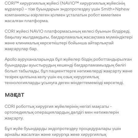
CORI™ хирургиялық жүйесі (NAVIO™ хирургиялық жүйесінің
мұрагері) – тізе буындарын эндопротездеу үшін Smith+Nphew
компаниясы әзірлеген қолмен ұсталатын робот көмегімен
жасалған платформа.
CORI жүйесі NAVIO платформасының келесі буынын білдіреді,
бақылау жылдамдығы, бағдарламалық жасақтама мүмкіндіктері
және клиникалық көрсеткіштері бойынша айтарлықтай
жақсарулар бар.
Apollo ауруханаларында бұл жүйелер біздің роботтандырылған
буындарды ауыстырудың кешенді бағдарламамыздың бөлігі
болып табылады, бұл пациенттерге нәтижелерді жақсарту және
тезірек қалпына келу үшін ең озық хирургиялық
технологияларды ұсынуға деген міндеттемемізді көрсетеді.
мақсат
CORI роботтық хирургия жүйелерінің негізгі мақсаты -
ортопедиялық операциялардың дәлдігі мен нәтижелерін
жақсарту.
Бұл жүйе буындарды эндопротездеу процедуралары үшін
арнайы жасалған және хирургқа жеке хирургиялық