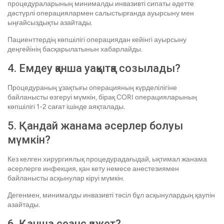
процедураларының минималды инвазивті сипаты әдетте
дәстүрлі операциялармен салыстырғанда ауырсыну мен
ыңғайсыздықты азайтады.
Пациенттердің көпшілігі операциядан кейінгі ауырсыну
деңгейінің басқарылатынын хабарлайды.
4. Емдеу қанша уақытқа созылады?
Процедураның ұзақтығы операцияның күрделілігіне
байланысты өзгеруі мүмкін, бірақ CORI операцияларының
көпшілігі 1-2 сағат ішінде аяқталады.
5. Қандай жанама әсерлер болуы
мүмкін?
Кез келген хирургиялық процедурадағыдай, ықтимал жанама
әсерлерге инфекция, қан кету немесе анестезиямен
байланысты асқынулар кіруі мүмкін.
Дегенмен, минималды инвазивті тәсіл бұл асқынулардың қаупін
азайтады.
6. Қанша сеанс қажет?