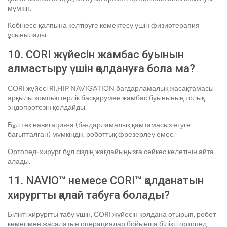
мүмкін.
Көбінесе қалпына келтіруге көмектесу үшін физиотерапия
ұсынылады.
10. CORI жүйесін жамбас буынын
алмастыру үшін қолдануға бола ма?
CORI жүйесі RI.HIP NAVIGATION бағдарламалық жасақтамасы
арқылы компьютерлік басқарумен жамбас буынының толық
эндопротезін қолдайды.
Бұл тек навигацияға (бағдарламалық қамтамасыз етуге
бағытталған) мүмкіндік, роботтық фрезерлеу емес.
Ортопед-хирург бұл сіздің жағдайыңызға сәйкес келетінін айта
алады.
11. NAVIO™ немесе CORI™ қолданатын
хирургты қалай табуға болады?
Білікті хирургты табу үшін, CORI жүйесін қолдана отырып, робот
көмегімен жасалатын операциялар бойынша білікті ортопед