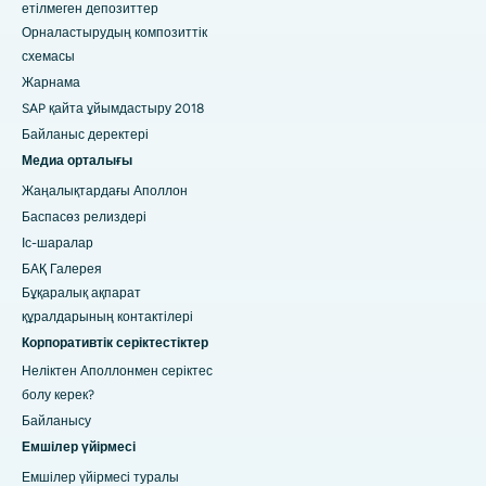
етілмеген депозиттер
Орналастырудың композиттік
схемасы
Жарнама
SAP қайта ұйымдастыру 2018
Байланыс деректері
Медиа орталығы
Жаңалықтардағы Аполлон
Баспасөз релиздері
Іс-шаралар
БАҚ Галерея
Бұқаралық ақпарат
құралдарының контактілері
Корпоративтік серіктестіктер
Неліктен Аполлонмен серіктес
болу керек?
Байланысу
Емшілер үйірмесі
Емшілер үйірмесі туралы