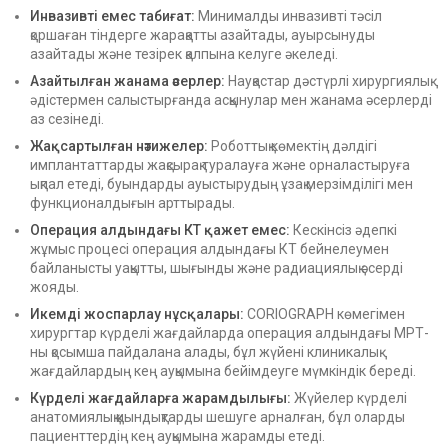
Инвазивті емес табиғат:
Минималды инвазивті тәсіл
қоршаған тіндерге жарақатты азайтады, ауырсынуды
азайтады және тезірек қалпына келуге әкеледі.
Азайтылған жанама әсерлер:
Науқастар дәстүрлі хирургиялық
әдістермен салыстырғанда асқынулар мен жанама әсерлерді
аз сезінеді.
Жақсартылған нәтижелер:
Роботтық көмектің дәлдігі
имплантаттарды жақсырақ туралауға және орналастыруға
ықпал етеді, буындарды ауыстырудың ұзақ мерзімділігі мен
функционалдығын арттырады.
Операция алдындағы КТ қажет емес:
Кескінсіз әдепкі
жұмыс процесі операция алдындағы КТ бейнелеумен
байланысты уақытты, шығынды және радиациялық әсерді
жояды.
Икемді жоспарлау нұсқалары:
CORIOGRAPH көмегімен
хирургтар күрделі жағдайларда операция алдындағы МРТ-
ны қосымша пайдалана алады, бұл жүйені клиникалық
жағдайлардың кең ауқымына бейімдеуге мүмкіндік береді.
Күрделі жағдайларға жарамдылығы:
Жүйелер күрделі
анатомиялық қиындықтарды шешуге арналған, бұл оларды
пациенттердің кең ауқымына жарамды етеді.