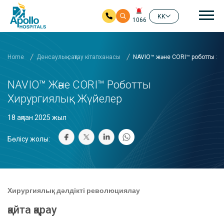
бас
KK
1066
Негізгі мазмұнға өту
Home
Денсаулық сақтау кітапханасы
NAVIO™ және CORI™ роботты хи
NAVIO™ Және CORI™ Роботты
Хирургиялық Жүйелер
18 ақпан 2025 жыл
Бөлісу жолы:
Хирургиялық дәлдікті революциялау
қайта қарау