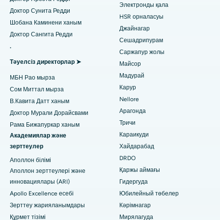
Ариловадағы, Визагтағы ең үздік аурухана
Электронды қала
Гинекологты табыңыз
ACL қалпына келтіру хирургиясы
Доктор Сунита Редди
HSR орналасуы
Лакхнаудағы Канпур жолындағы ең жақсы аурухана
Шобана Каминени ханым
Иық алмастырудың кері жағы
Джайнагар
Доктор Сангита Редди
Сешадрипурам
Нойдадағы 26-сектордағы ең үздік аурухана
Жалпы дәрігерді табыңыз
.
Эндометриялық абляция
Саржапур жолы
Ахмедабадтағы Гандинагардағы ең жақсы аурухана
Тәуелсіз директорлар ➤
Майсор
Жатыр артериясының эмболизациясы
Мадурай
МБН Рао мырза
Психологты табыңыз
Арагонда, Андхра-Прадештегі ең үздік аурухана
Аналық бездің цистэктомиясы
Карур
Сом Миттал мырза
Nellore
Бангалордағы Баннергхатта жолындағы ең жақсы аурухана
В.Кавита Датт ханым
Сүт безі қатерлі ісігінің хирургиясы
Арагонда
Доктор Мурали Дорайсвами
Жалпы хирургты табыңыз
Бхубанешвардағы 15-бөлімшедегі ең үздік аурухана
Тричи
Рама Бижапуркар ханым
Брахитерапия
Караикуди
Академиялар және
Биласпурдағы Сипат жолындағы ең жақсы аурухана
колоноскопия
зерттеулер
Хайдарабад
DRDO
Ахмедабадтағы Эллисбридждегі ең үздік аурухана
Аполлон білімі
Полипектомия
Қаржы аймағы
Аполлон зерттеулері және
Нью-Делидегі ең үздік аурухана
инновациялары (ARI)
Гидергуда
Deep Brain Stimulation
Apollo Excellence есебі
Юбилейный төбелер
DRDO, Хайдарабадтағы ең үздік аурухана
Перитонеальді диализ
Зерттеу жарияланымдары
Кәрімнагар
Құрмет тізімі
Мирялагуда
Гувахати штатындағы GS Road қаласындағы ең үздік