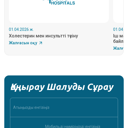
01.04.2026 ж.
01.04.2
Холестерин мен инсультті түсіну
Іш май
байлан
Жалғасын оқу
Жалғас
Қоңырау Шалуды Сұрау