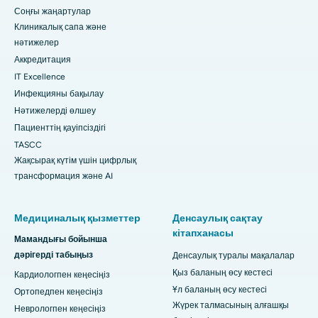
Соңғы жаңартулар
Клиникалық сапа және
нәтижелер
Аккредитация
IT Excellence
Инфекцияны бақылау
Нәтижелерді өлшеу
Пациенттің қауіпсіздігі
TASCC
Жақсырақ күтім үшін цифрлық
трансформация және AI
Медициналық қызметтер
Денсаулық сақтау
кітапханасы
Мамандығы бойынша
дәрігерді табыңыз
Денсаулық туралы мақалалар
Қыз баланың өсу кестесі
Кардиологпен кеңесіңіз
Ұл баланың өсу кестесі
Ортопедпен кеңесіңіз
Жүрек талмасының алғашқы
Неврологпен кеңесіңіз