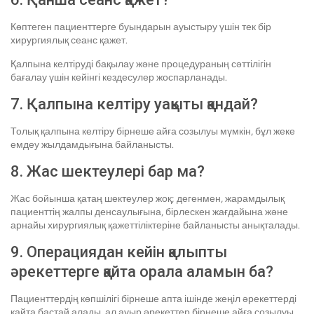
Көптеген пациенттерге буындарын ауыстыру үшін тек бір
хирургиялық сеанс қажет.
Қалпына келтіруді бақылау және процедураның сәттілігін
бағалау үшін кейінгі кездесулер жоспарланады.
7. Қалпына келтіру уақыты қандай?
Толық қалпына келтіру бірнеше айға созылуы мүмкін, бұл жеке
емдеу жылдамдығына байланысты.
8. Жас шектеулері бар ма?
Жас бойынша қатаң шектеулер жоқ; дегенмен, жарамдылық
пациенттің жалпы денсаулығына, бірлескен жағдайына және
арнайы хирургиялық қажеттіліктеріне байланысты анықталады.
9. Операциядан кейін қалыпты
әрекеттерге қайта орала аламын ба?
Пациенттердің көпшілігі бірнеше апта ішінде жеңіл әрекеттерді
қайта бастай алады, ал ауыр әрекеттер бірнеше айға созылуы