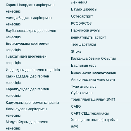
Лейкемия
Карим Нагардағы дәрігермен
Бауыр циррозы
кеңесіңіз
Остеоартрит
Ахмедабадтағы дәрігермен
PCOD/PCOS
кеңесіңіз
Паркинсон ауруы
Бхубанешвардағы дәрігермен
кеңесіңіз
ревматоидты артрит
Биласпурдағы дәрігермен
Тері шарттары
кеңесіңіз
Stroke
Гувахатидегі дәрігермен
Қалқанша безінің бұзылуы
кеңесіңіз
Барлығын көру
Индордағы дәрігермен кеңесіңіз
Емдеу және процедуралар
Какинададағы дәрігермен
Ангиопластика және стент
кеңесіңіз
Түйе ауыстыру
Караикудидегі дәрігермен
Сүйек кемігін
кеңесіңіз
трансплантациялау (BMT)
Карурдағы дәрігермен кеңесіңіз
CABG
Лакхнаудағы дәрігермен
CART CELL терапиясы
кеңесіңіз
Холецистэктомия (өт қабын
Мадурайдағы дәрігермен
алу)
кеңесіңіз