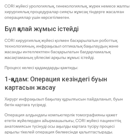
CORI жүйесі урологиялық, гинекологиялық, жүрек немесе жалпы
хирургиялық процедуралар сияқты жұмсақ тіндерге жасалған
операциялар үшін көрсетілмеген.
Бұл қалай жұмыс істейді
CORI хирургиялық жүйесі қолмен басқарылатын роботтық
технологияның, инфрақызыл оптикалық бақылаудың және
жасанды интеллектпен басқарылатын бағдарламалық
жасақтаманың үйлесімі арқылы жұмыс істейді.
Процесс келесі қадамдарды қамтиды:
1-қадам: Операция кезіндегі буын
картасын жасау
Хирург инфрақызыл бақылау құрылғысын пайдаланып, буын
бетін картаға түсіреді.
Операция алдындағы компьютерлік томографияны қажет
ететін жүйелерден айырмашылығы, CORI жүйесі пациенттің
анатомиясын түсінуді осы ақылды картаға түсіру процесі
арқылы тікелей операция бөлмесінде қалыптастырады.