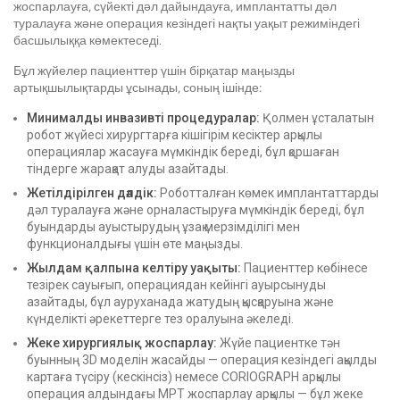
жоспарлауға, сүйекті дәл дайындауға, имплантатты дәл
туралауға және операция кезіндегі нақты уақыт режиміндегі
басшылыққа көмектеседі.
Бұл жүйелер пациенттер үшін бірқатар маңызды
артықшылықтарды ұсынады, соның ішінде:
Минималды инвазивті процедуралар:
Қолмен ұсталатын
робот жүйесі хирургтарға кішігірім кесіктер арқылы
операциялар жасауға мүмкіндік береді, бұл қоршаған
тіндерге жарақат алуды азайтады.
Жетілдірілген дәлдік:
Роботталған көмек имплантаттарды
дәл туралауға және орналастыруға мүмкіндік береді, бұл
буындарды ауыстырудың ұзақ мерзімділігі мен
функционалдығы үшін өте маңызды.
Жылдам қалпына келтіру уақыты:
Пациенттер көбінесе
тезірек сауығып, операциядан кейінгі ауырсынуды
азайтады, бұл ауруханада жатудың қысқаруына және
күнделікті әрекеттерге тез оралуына әкеледі.
Жеке хирургиялық жоспарлау:
Жүйе пациентке тән
буынның 3D моделін жасайды — операция кезіндегі ақылды
картаға түсіру (кескінсіз) немесе CORIOGRAPH арқылы
операция алдындағы МРТ жоспарлау арқылы — бұл жеке