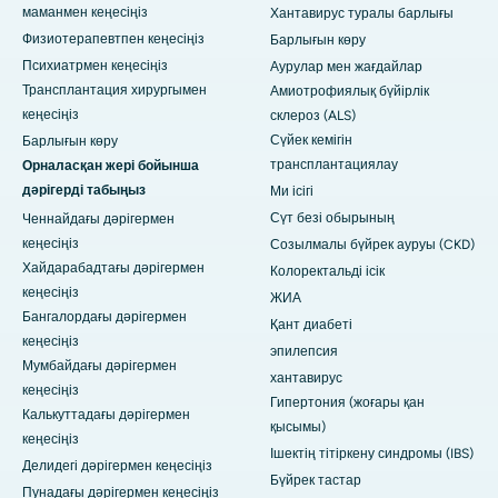
маманмен кеңесіңіз
Хантавирус туралы барлығы
Физиотерапевтпен кеңесіңіз
Барлығын көру
Психиатрмен кеңесіңіз
Аурулар мен жағдайлар
Трансплантация хирургымен
Амиотрофиялық бүйірлік
кеңесіңіз
склероз (ALS)
Сүйек кемігін
Барлығын көру
трансплантациялау
Орналасқан жері бойынша
дәрігерді табыңыз
Ми ісігі
Сүт безі обырының
Ченнайдағы дәрігермен
кеңесіңіз
Созылмалы бүйрек ауруы (CKD)
Хайдарабадтағы дәрігермен
Колоректальді ісік
кеңесіңіз
ЖИА
Бангалордағы дәрігермен
Қант диабеті
кеңесіңіз
эпилепсия
Мумбайдағы дәрігермен
хантавирус
кеңесіңіз
Гипертония (жоғары қан
Калькуттадағы дәрігермен
қысымы)
кеңесіңіз
Ішектің тітіркену синдромы (IBS)
Делидегі дәрігермен кеңесіңіз
Бүйрек тастар
Пунадағы дәрігермен кеңесіңіз