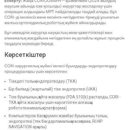
Ескерту:
Жаңа CORIOGRAPH™ қызметімен (2024 жылдың
маусым айында іске қосылды) хирургтар жоспарлау үшін
операция алдындағы МРТ пайдалануды таңдай алады, бұл
CORI-ді кескінсіз және кескінге негізделген тіркеуді ұсынатын
жалғыз ортопедиялық роботтық жүйеге айналдырады.
Бұл икемділік хирургқа науқастың жеке қажеттіліктері мен
клиникалық жағдайына негізделген ең қолайлы жұмыс процесін
таңдауға мүмкіндік береді.
Көрсеткіштер
CORI хирургиялық жүйесі келесі буындарды эндопротездеу
процедуралары үшін көрсетілген:
Тізедегі толық эндопротездеу (ТКА)
Бір бөлімді (жартылай) тізе эндопротезі (UKA)
Тізе буынының қайта жасалуы (FDA 510(k) расталды, CORI -
TKA қайта жасалуы үшін көрсетілген алғашқы
робототехникалық платформа)
Компьютерлік басқарумен жамбас буынының толық
эндопротезі (тек бағдарламалық жасақтама, RI.HIP
NAVIGATION арқылы)