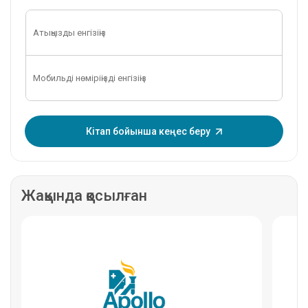
OTP енгізіңіз:
Кітап бойынша кеңес беру
Жақында қосылған