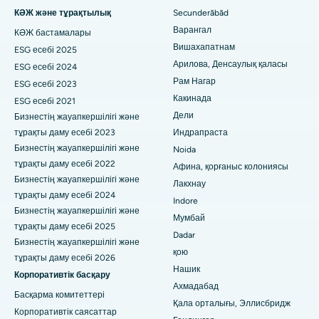
Бүйрек биопсиясы
аурухана
КӘЖ және тұрақтылық
Secunderābād
Варангал
КӘЖ бастамалары
Паратиреодэктомия
Хайдарабадтағы Хайдарабадтағы ең үздік аурухана
Вишахапатнам
ESG есебі 2025
Циторедуктивті хирургия
Арилова, Денсаулық қаласы
ESG есебі 2024
Виджай Нагардағы, Индордағы ең үздік аурухана
Рам Нагар
ESG есебі 2023
Керамикалық толық тізе ауыстыру
Сурьяраопета негізгі жолындағы, Какинададағы ең жақсы
Какинада
ESG есебі 2021
аурухана
Дели
Бизнестің жауапкершілігі және
ERCP
тұрақты даму есебі 2023
Индрапраста
Канал айналма жолындағы ең жақсы аурухана, Калькутта
Бизнестің жауапкершілігі және
Noida
тұрақты даму есебі 2022
Белапур, Нави Мумбайдағы ең үздік аурухана
Афина, қорғаныс колониясы
Бизнестің жауапкершілігі және
Лакхнау
Панчаватидегі, Нашиктегі ең үздік аурухана
тұрақты даму есебі 2024
Indore
Бизнестің жауапкершілігі және
Мумбай
Хайдарабадтағы, Секундерабадтағы ең жақсы аурухана
тұрақты даму есебі 2025
Dadar
Бизнестің жауапкершілігі және
Сешадрипурамдағы ең жақсы аурухана, Бангалор
қою
тұрақты даму есебі 2026
Нашик
Корпоративтік басқару
Уолтаир Мейн Роудтағы, Вишакхапатнамдағы ең жақсы
Ахмадабад
аурухана
Басқарма комитеттері
Қала орталығы, Эллисбридж
Корпоративтік саясаттар