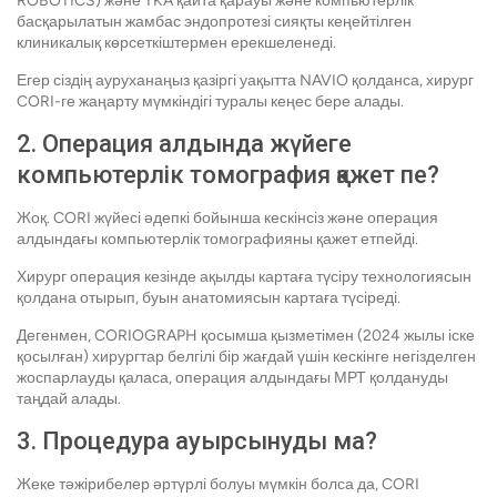
ROBOTICS) және TKA қайта қарауы және компьютерлік
басқарылатын жамбас эндопротезі сияқты кеңейтілген
клиникалық көрсеткіштермен ерекшеленеді.
Егер сіздің ауруханаңыз қазіргі уақытта NAVIO қолданса, хирург
CORI-ге жаңарту мүмкіндігі туралы кеңес бере алады.
2. Операция алдында жүйеге
компьютерлік томография қажет пе?
Жоқ. CORI жүйесі әдепкі бойынша кескінсіз және операция
алдындағы компьютерлік томографияны қажет етпейді.
Хирург операция кезінде ақылды картаға түсіру технологиясын
қолдана отырып, буын анатомиясын картаға түсіреді.
Дегенмен, CORIOGRAPH қосымша қызметімен (2024 жылы іске
қосылған) хирургтар белгілі бір жағдай үшін кескінге негізделген
жоспарлауды қаласа, операция алдындағы МРТ қолдануды
таңдай алады.
3. Процедура ауырсынуды ма?
Жеке тәжірибелер әртүрлі болуы мүмкін болса да, CORI