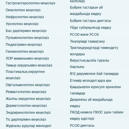
белгілері
Гастроэнтерологпен кеңесіңіз
Бүйрек тастарын үй
Онкологпен кеңесіңіз
жағдайында емдеу
Нефрологпен кеңесіңіз
Бүйрек тастары диетасы
Урологпен кеңесіңіз
Үйде туберкулезді емдеу
Бас дәрігермен кеңесіңіз
PCOD және PCOS
Пульмонологпен кеңесіңіз
Теңгерімді тамақтану
Педиатрмен кеңесіңіз
Триглицеридтерді төмендету
Гинекологпен кеңесіңіз
жолдары
ЛОР маманымен кеңесіңіз
Вирустық қызба туралы
Тамыр хирургымен кеңесіңіз
барлығы
Пластикалық хирургпен
В12 дәруменіне бай тағамдар
кеңесіңіз
Етеккір кезіндегі қара қан
Офтальмологпен кеңесіңіз
Қақырықпен күресуге арналған
Ревматологпен кеңесіңіз
тағамдар
Жалпы хирургпен кеңесіңіз
Диареяны үй жағдайында
Дерматологпен кеңесіңіз
емдеу
ПКОД немесе ПКОС үшін табиғи
Эндокринологпен кеңесіңіз
емдеу әдістері
Тіс дәрігерімен кеңесіңіз
PCOD диетасы
Жұқпалы аурулар жөніндегі