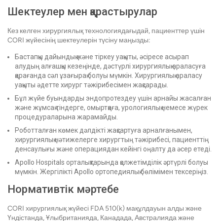
Шектеулер мен қарастырулар
Кез келген хирургиялық технологиядағыдай, пациенттер үшін
CORI жүйесінің шектеулерін түсіну маңызды:
Бастапқы дайындық және тіркеу уақыты, әсіресе асырап
алудың алғашқы кезеңінде, дәстүрлі хирургиялық араласуға
қарағанда сәл ұзағырақ болуы мүмкін. Хирургиялық араласу
уақыты әдетте хирург тәжірибесімен жақсарады.
Бұл жүйе буындарды эндопротездеу үшін арнайы жасалған
және жұмсақ тіндерге, омыртқаға, урологиялық немесе жүрек
процедураларына жарамайды.
Роботталған көмек дәлдікті жақсартуға арналғанымен,
хирургиялық нәтижелерге хирургтың тәжірибесі, пациенттің
денсаулығы және операциядан кейінгі оңалту да әсер етеді.
Apollo Hospitals орталықтарында қолжетімділік әртүрлі болуы
мүмкін. Жергілікті Apollo ортопедиялық бөлімімен тексеріңіз.
Нормативтік мәртебе
CORI хирургиялық жүйесі FDA 510(k) мақұлдауын алды және
Үндістанда, Ұлыбританияда, Канадада, Австралияда және