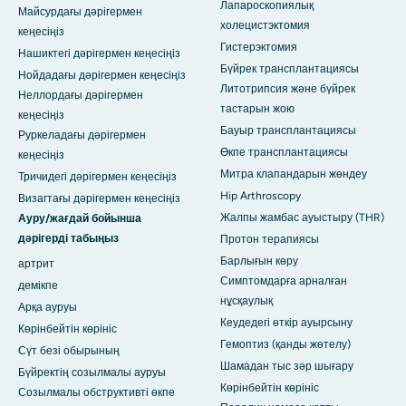
Лапароскопиялық
Майсурдағы дәрігермен
холецистэктомия
кеңесіңіз
Гистерэктомия
Нашиктегі дәрігермен кеңесіңіз
Бүйрек трансплантациясы
Нойдадағы дәрігермен кеңесіңіз
Литотрипсия және бүйрек
Неллордағы дәрігермен
тастарын жою
кеңесіңіз
Бауыр трансплантациясы
Руркеладағы дәрігермен
Өкпе трансплантациясы
кеңесіңіз
Митра клапандарын жөндеу
Тричидегі дәрігермен кеңесіңіз
Hip Arthroscopy
Визагтағы дәрігермен кеңесіңіз
Жалпы жамбас ауыстыру (THR)
Ауру/жағдай бойынша
дәрігерді табыңыз
Протон терапиясы
Барлығын көру
артрит
Симптомдарға арналған
демікпе
нұсқаулық
Арқа ауруы
Кеудедегі өткір ауырсыну
Көрінбейтін көрініс
Гемоптиз (қанды жөтелу)
Сүт безі обырының
Шамадан тыс зәр шығару
Бүйректің созылмалы ауруы
Көрінбейтін көрініс
Созылмалы обструктивті өкпе