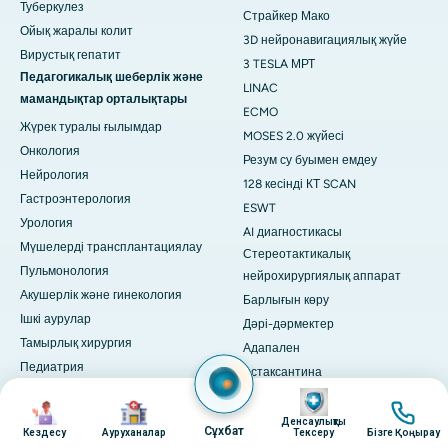
Туберкулез
Страйкер Мако
Ойық жаралы колит
3D нейронавигациялық жүйе
Вирустық гепатит
3 TESLA МРТ
Педагогикалық шеберлік және
LINAC
мамандықтар орталықтары
ECMO
Жүрек туралы ғылымдар
MOSES 2.0 жүйесі
Онкология
Резум су буымен емдеу
Нейрология
128 кесінді КТ SCAN
Гастроэнтерология
ESWT
Урология
AI диагностикасы
Мүшелерді трансплантациялау
Стереотактикалық
Пульмонология
нейрохирургиялық аппарат
Акушерлік және гинекология
Барлығын көру
Ішкі аурулар
Дәрі-дәрмектер
Тамырлық хирургия
Адапален
Педиатрия
Астаксантина
Косметология
бейне
Дефлазакорт
бейне
бейне
бейне
Превентивті медицина
Глицин
Денсаулықты
Сұхбат
Кездесу
Ауруханалар
Тексеру
Бізге Қоңырау
интегративті Медицина
L-аргинин