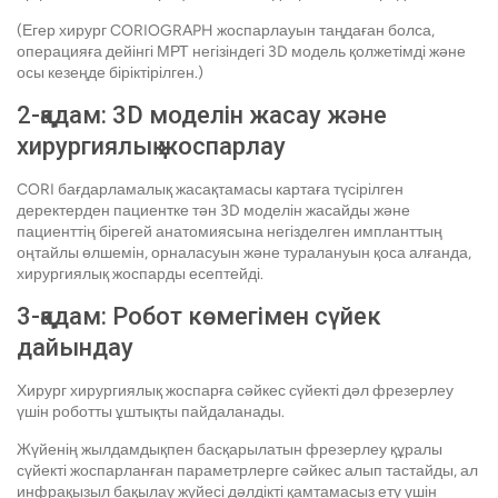
(Егер хирург CORIOGRAPH жоспарлауын таңдаған болса,
операцияға дейінгі МРТ негізіндегі 3D модель қолжетімді және
осы кезеңде біріктірілген.)
2-қадам: 3D моделін жасау және
хирургиялық жоспарлау
CORI бағдарламалық жасақтамасы картаға түсірілген
деректерден пациентке тән 3D моделін жасайды және
пациенттің бірегей анатомиясына негізделген импланттың
оңтайлы өлшемін, орналасуын және туралануын қоса алғанда,
хирургиялық жоспарды есептейді.
3-қадам: Робот көмегімен сүйек
дайындау
Хирург хирургиялық жоспарға сәйкес сүйекті дәл фрезерлеу
үшін роботты ұштықты пайдаланады.
Жүйенің жылдамдықпен басқарылатын фрезерлеу құралы
сүйекті жоспарланған параметрлерге сәйкес алып тастайды, ал
инфрақызыл бақылау жүйесі дәлдікті қамтамасыз ету үшін