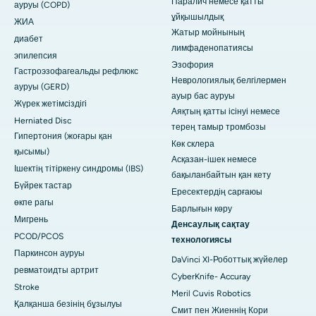
Паралич немесе қатты
ауруы (COPD)
ұйқышылдық
ЖИА
Жатыр мойнының
диабет
лимфаденопатиясы
эпилепсия
Эзофория
Гастроэзофагеальды рефлюкс
Неврологиялық белгілермен
ауруы (GERD)
ауыр бас ауруы
Жүрек жетімсіздігі
Аяқтың қатты ісінуі немесе
Herniated Disc
терең тамыр тромбозы
Гипертония (жоғары қан
Көк склера
қысымы)
Асқазан-ішек немесе
Ішектің тітіркену синдромы (IBS)
бақыланбайтын қан кету
Бүйрек тастар
Ересектердің сарғаюы
өкпе рагы
Барлығын көру
Мигрень
Денсаулық сақтау
PCOD/PCOS
технологиясы
Паркинсон ауруы
DaVinci XI-Роботтық жүйелер
ревматоидты артрит
CyberKnife- Accuray
Stroke
Meril Cuvis Robotics
Қалқанша безінің бұзылуы
Смит пен Жиеннің Кори