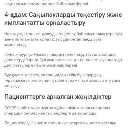
нақты уақыт режимінде кері байланыс береді.
4-қадам: Саңылауларды теңестіру және
имплантатты орналастыру
Нақты уақыттағы саңылауды теңестіру байламдардың кернеуін
және имплантатты орналастыруды оңтайландыруға
көмектеседі.
Жүйе хирургқа жұмсақ тіндердің тепе-теңдігі туралы сандық
деректерді береді, бұл имплантты соңғы орналастыру алдында
дәл түзетулер енгізуге мүмкіндік береді.
Бұл қадам, әсіресе, операциядан кейін буындардың
тұрақтылығын және тізенің табиғи сезімін қамтамасыз ету үшін
маңызды.
Пациенттерге арналған жеңілдіктер
CORI™ роботтық хирургия жүйелерінің артықшылықтары
операция бөлмесінен тыс жерлерге де таралады.
Пациенттер үшін негізгі артықшылықтарға мыналар жатады: