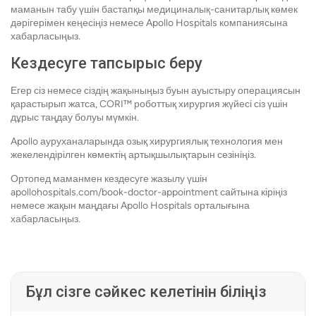
маманын табу үшін бастапқы медициналық-санитарлық көмек
дәрігерімен кеңесіңіз немесе Apollo Hospitals компаниясына
хабарласыңыз.
Кездесуге тапсырыс беру
Егер сіз немесе сіздің жақыныңыз буын ауыстыру операциясын
қарастырып жатса, CORI™ роботтық хирургия жүйесі сіз үшін
дұрыс таңдау болуы мүмкін.
Apollo ауруханаларында озық хирургиялық технология мен
жекелендірілген көмектің артықшылықтарын сезініңіз.
Ортопед маманмен кездесуге жазылу үшін
apollohospitals.com/book-doctor-appointment сайтына кіріңіз
немесе жақын маңдағы Apollo Hospitals орталығына
хабарласыңыз.
Бұл сізге сәйкес келетінін біліңіз