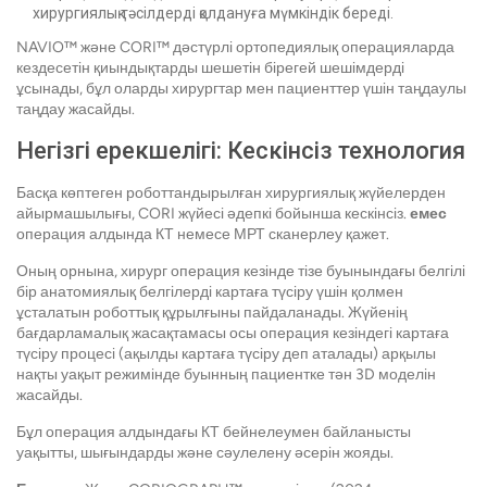
хирургиялық тәсілдерді қолдануға мүмкіндік береді.
NAVIO™ және CORI™ дәстүрлі ортопедиялық операцияларда
кездесетін қиындықтарды шешетін бірегей шешімдерді
ұсынады, бұл оларды хирургтар мен пациенттер үшін таңдаулы
таңдау жасайды.
Негізгі ерекшелігі: Кескінсіз технология
Басқа көптеген роботтандырылған хирургиялық жүйелерден
айырмашылығы, CORI жүйесі әдепкі бойынша кескінсіз.
емес
операция алдында КТ немесе МРТ сканерлеу қажет.
Оның орнына, хирург операция кезінде тізе буынындағы белгілі
бір анатомиялық белгілерді картаға түсіру үшін қолмен
ұсталатын роботтық құрылғыны пайдаланады. Жүйенің
бағдарламалық жасақтамасы осы операция кезіндегі картаға
түсіру процесі (ақылды картаға түсіру деп аталады) арқылы
нақты уақыт режимінде буынның пациентке тән 3D моделін
жасайды.
Бұл операция алдындағы КТ бейнелеумен байланысты
уақытты, шығындарды және сәулелену әсерін жояды.