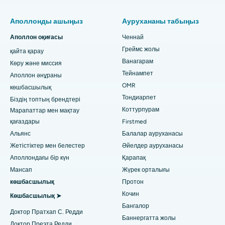
Пульмонологты табыңыз
Минималды инвазивті Subvastus толық тізе ауыстыру
Ченнайдағы Таузанд Лайтс қаласындағы ең үздік әйелдер
Аполлонды ашыңыз
Аурухананы табыңыз
ауруханасы
Fast Track Күндізгі күтім тізе ауыстыру
Аполлон оқиғасы
Ченнай
Тіс дәрігерін табыңыз
Гувахати штатындағы Пасчим Борагаондағы ең үздік
Греймс жолы
қайта қарау
Гастрэктомия жеңімен
аурухана
Ванагарам
Көру және миссия
Ласик хирургиясы
Тейнампет
Аполлон әнұраны
Ченнайдағы PH Road-тағы ең үздік аурухана
Педиатриялық маманды табыңыз
OMR
көшбасшылық
Ринопластика
Тондиарпет
Ченнайдағы Мысан Лайтс қаласындағы ең үздік жүрек
Біздің топтың брендтері
орталығы
Коттурпурам
Марапаттар мен мақтау
липосакция
Дерматологты табыңыз
қағаздары
Firstmed
Хайдарабадтағы Джубили Хиллздегі ең жақсы аурухана
Коронарлық ангиограф
Альянс
Балалар ауруханасы
Жетістіктер мен белестер
Әйелдер ауруханасы
Тондиарпеттегі, Ченнайдағы ең үздік аурухана
Транскатетерлік қолқа клапанын ауыстыру
Аполлондағы бір күн
Қарапақ
Урологты табыңыз
Коттурпурамдағы, Ченнайдағы ең жақсы аурухана
Мансап
Жүрек орталығы
MitraClip клапанын жөндеу
көшбасшылық
Протон
Ковай жолындағы ең жақсы аурухана, Карур
Ең аз инвазивті кардиохирургия
Кочин
Диабетологты табыңыз
Көшбасшылық ➤
Бангалор
Карапаккамдағы, Ченнайдағы ең үздік аурухана
Доктор Пратхап С. Редди
Катетер абляциясы
Баннергатта жолы
Доктор Преэта Редди