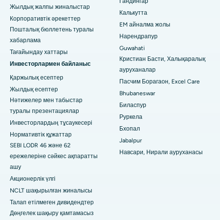
Гандингар
Субхаш Нагар жолындағы ең жақсы аурухана, Каримнагар
Жылдық жалпы жиналыстар
Калькутта
Корпоративтік әрекеттер
Манагаридегі ең жақсы аурухана, Карайкуди
EM айналма жолы
Пошталық бюллетень туралы
Нарендрапур
хабарлама
Арепаллидегі, Варангалдағы ең жақсы аурухана
Guwahati
Тағайындау хаттары
Кристиан Басти, Халықаралық
Бхопалдағы Арера колониясындағы ең үздік аурухана
Инвесторлармен байланыс
ауруханалар
Қаржылық есептер
Джайнагардағы ең жақсы аурухана, Бангалор
Пасчим Борагаон, Excel Care
Жылдық есептер
Bhubaneswar
Мадурайдағы, КК Нагардағы ең жақсы аурухана
Нәтижелер мен табыстар
Биласпур
туралы презентациялар
Руркела
Рамджи Нагардағы ең жақсы аурухана, Неллор
Инвесторлардың тұсаукесері
Бхопал
Нормативтік құжаттар
19-сектордағы ең жақсы аурухана, Руркела
Jabalpur
SEBI LODR 46 және 62
Навсари, Нирали ауруханасы
ережелеріне сәйкес ақпаратты
Пунадағы Сваргейттегі ең үздік аурухана
ашу
Оңтүстік Делидегі ең үздік әйелдер онкологиялық
Акционерлік үлгі
ауруханасы
NCLT шақырылған жиналысы
Талап етілмеген дивидендтер
Дөңгелек шақыру қамтамасыз