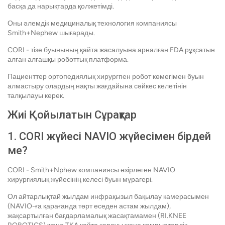
басқа да нарықтарда қолжетімді.
Оны әлемдік медициналық технология компаниясы
Smith+Nephew шығарады.
CORI - тізе буынының қайта жасалуына арналған FDA рұқсатын
алған алғашқы роботтық платформа.
Пациенттер ортопедиялық хирургпен робот көмегімен буын
алмастыру олардың нақты жағдайына сәйкес келетінін
талқылауы керек.
Жиі Қойылатын Сұрақтар
1. CORI жүйесі NAVIO жүйесімен бірдей
ме?
CORI - Smith+Nphew компаниясы әзірлеген NAVIO
хирургиялық жүйесінің келесі буын мұрагері.
Ол айтарлықтай жылдам инфрақызыл бақылау камерасымен
(NAVIO-ға қарағанда төрт еседен астам жылдам),
жақсартылған бағдарламалық жасақтамамен (RI.KNEE