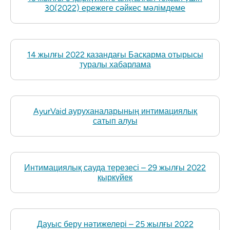
30(2022) ережеге сәйкес мәлімдеме
14 жылғы 2022 қазандағы Басқарма отырысы
туралы хабарлама
AyurVaid ауруханаларының интимациялық
сатып алуы
Интимациялық сауда терезесі – 29 жылғы 2022
қыркүйек
Дауыс беру нәтижелері – 25 жылғы 2022