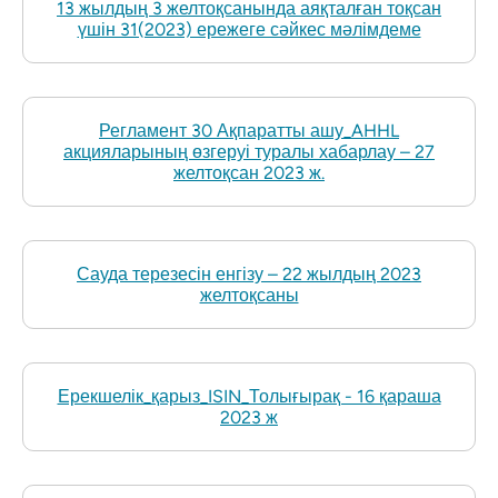
13 жылдың 3 желтоқсанында аяқталған тоқсан
үшін 31(2023) ережеге сәйкес мәлімдеме
Регламент 30 Ақпаратты ашу_AHHL
акцияларының өзгеруі туралы хабарлау – 27
желтоқсан 2023 ж.
Сауда терезесін енгізу – 22 жылдың 2023
желтоқсаны
Ерекшелік_қарыз_ISIN_Толығырақ - 16 қараша
2023 ж