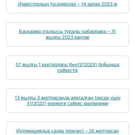
Инвестордың тұсаукесері – 14 ақпан 2023 ж
Басқарма отырысы туралы хабарлама – 31
жылғы 2023 қаңтар
57 жылғы 1 қаңтардағы Reg12(2023) бойынша
сәйкестік
13 жылғы 3 желтоқсанда аяқталған тоқсан үшін
31(2022) ережеге сәйкес мәлімдеме
Интимациялық сауда терезесі – 26 желтоқсан