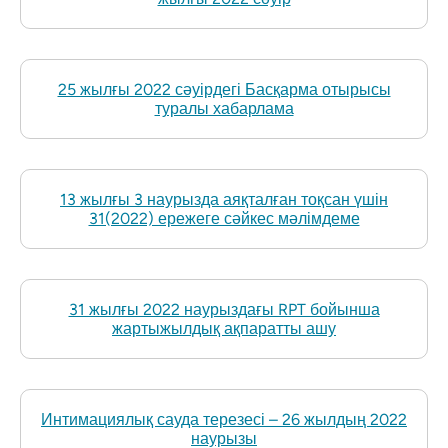
25 жылғы 2022 сәуірдегі Басқарма отырысы
туралы хабарлама
13 жылғы 3 наурызда аяқталған тоқсан үшін
31(2022) ережеге сәйкес мәлімдеме
31 жылғы 2022 наурыздағы RPT бойынша
жартыжылдық ақпаратты ашу
Интимациялық сауда терезесі – 26 жылдың 2022
​​наурызы