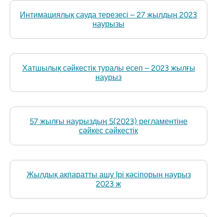
Интимациялық сауда терезесі – 27 жылдың 2023
наурызы
Хатшылық сәйкестік туралы есеп – 2023 жылғы
наурыз
57 жылғы наурыздың 5(2023) регламентіне
сәйкес сәйкестік
Жылдық ақпаратты ашу Ірі кәсіпорын наурыз
2023 ж