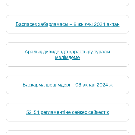
Баспасөз хабарламасы – 8 жылғы 2024 ақпан
Аралық дивидендті қарастыру туралы
мәлімдеме
Басқарма шешімдері – 08 ақпан 2024 ж
52_54 регламентіне сәйкес сәйкестік