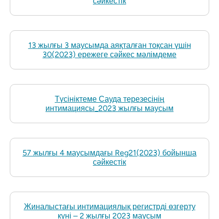
сәйкестік
13 жылғы 3 маусымда аяқталған тоқсан үшін
30(2023) ережеге сәйкес мәлімдеме
Түсініктеме Сауда терезесінің
интимациясы_2023 жылғы маусым
57 жылғы 4 маусымдағы Reg21(2023) бойынша
сәйкестік
Жиналыстағы интимациялық регистрді өзгерту
күні – 2 жылғы 2023 маусым