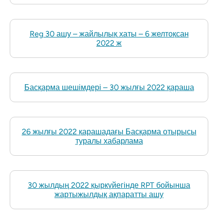
Reg 30 ашу – жайлылық хаты – 6 желтоқсан
2022 ж
Басқарма шешімдері – 30 жылғы 2022 қараша
26 жылғы 2022 қарашадағы Басқарма отырысы
туралы хабарлама
30 жылдың 2022 қыркүйегінде RPT бойынша
жартыжылдық ақпаратты ашу