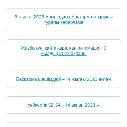
8 жылғы 2023 мамырдағы Басқарма отырысы
туралы хабарлама
Жазба күні қайта қаралған интимация 16
жылдың 2023 ақпаны
Басқарма шешімдері – 14 жылғы 2023 ақпан
сәйкестік 52_54 – 14 ақпан 2023 ж