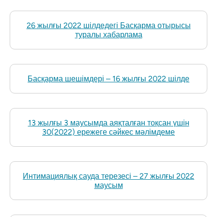
26 жылғы 2022 шілдедегі Басқарма отырысы
туралы хабарлама
Басқарма шешімдері – 16 жылғы 2022 шілде
13 жылғы 3 маусымда аяқталған тоқсан үшін
30(2022) ережеге сәйкес мәлімдеме
Интимациялық сауда терезесі – 27 жылғы 2022
маусым