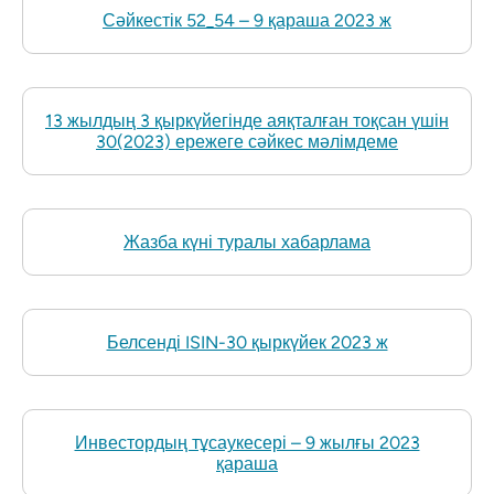
Сәйкестік 52_54 – 9 қараша 2023 ж
13 жылдың 3 қыркүйегінде аяқталған тоқсан үшін
30(2023) ережеге сәйкес мәлімдеме
Жазба күні туралы хабарлама
Белсенді ISIN-30 қыркүйек 2023 ж
Инвестордың тұсаукесері – 9 жылғы 2023
қараша