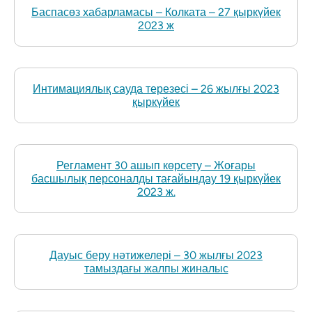
Баспасөз хабарламасы – Колката – 27 қыркүйек
2023 ж
Интимациялық сауда терезесі – 26 жылғы 2023
қыркүйек
Регламент 30 ашып көрсету – Жоғары
басшылық персоналды тағайындау 19 қыркүйек
2023 ж.
Дауыс беру нәтижелері – 30 жылғы 2023
тамыздағы жалпы жиналыс