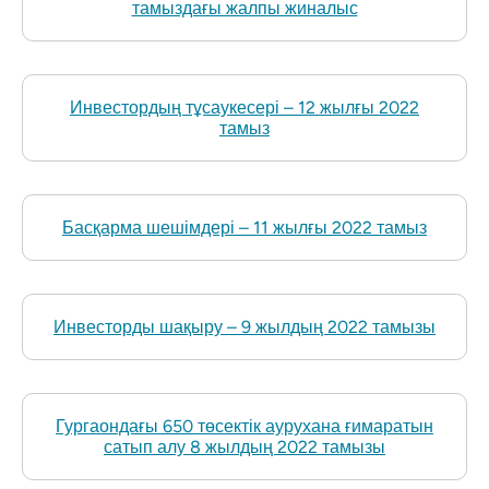
тамыздағы жалпы жиналыс
Инвестордың тұсаукесері – 12 жылғы 2022
тамыз
Басқарма шешімдері – 11 жылғы 2022 тамыз
Инвесторды шақыру – 9 жылдың 2022 тамызы
Гургаондағы 650 төсектік аурухана ғимаратын
сатып алу 8 жылдың 2022 тамызы