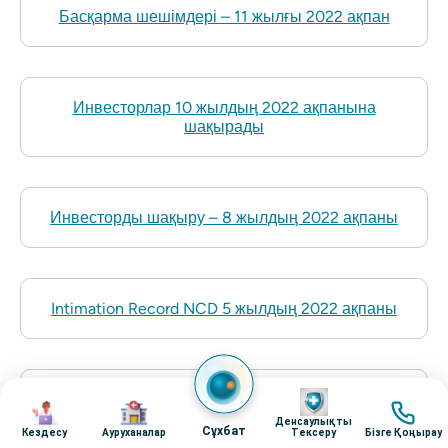
Басқарма шешімдері – 11 жылғы 2022 ақпан
Инвесторлар 10 жылдың 2022 ақпанына
шақырады
Инвесторды шақыру – 8 жылдың 2022 ақпаны
Intimation Record NCD 5 жылдың 2022 ақпаны
бейне
Инвесторды шақыру – 4 жылдың 2022 ақпаны
бейне
бейне
бейне
Денсаулықты
Сұхбат
Кездесу
Ауруханалар
Тексеру
Бізге Қоңырау