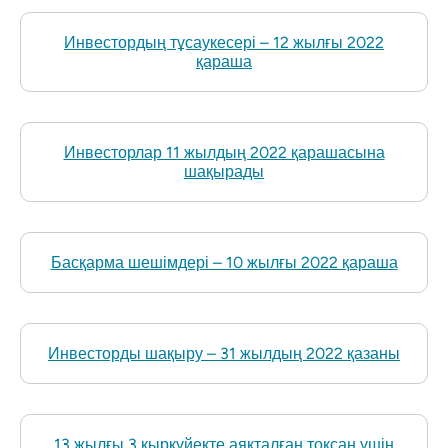
Инвестордың тұсаукесері – 12 жылғы 2022
қараша
Инвесторлар 11 жылдың 2022 қарашасына
шақырады
Басқарма шешімдері – 10 жылғы 2022 қараша
Инвесторды шақыру – 31 жылдың 2022 қазаны
13 жылғы 3 қыркүйекте аяқталған тоқсан үшін