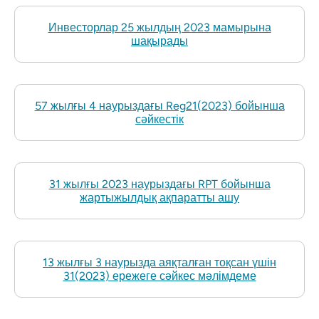
Инвесторлар 25 жылдың 2023 мамырына
шақырады
57 жылғы 4 наурыздағы Reg21(2023) бойынша
сәйкестік
31 жылғы 2023 наурыздағы RPT бойынша
жартыжылдық ақпаратты ашу
13 жылғы 3 наурызда аяқталған тоқсан үшін
31(2023) ережеге сәйкес мәлімдеме