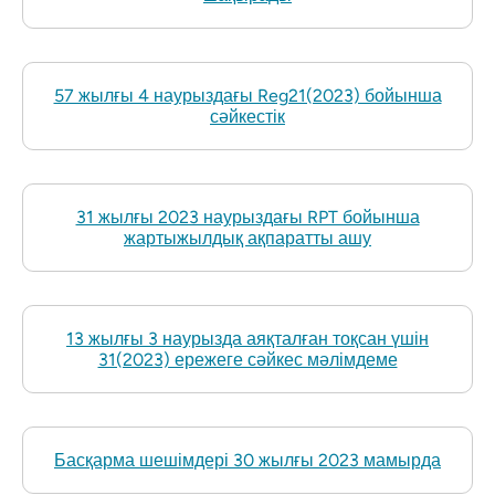
57 жылғы 4 наурыздағы Reg21(2023) бойынша
сәйкестік
31 жылғы 2023 наурыздағы RPT бойынша
жартыжылдық ақпаратты ашу
13 жылғы 3 наурызда аяқталған тоқсан үшін
31(2023) ережеге сәйкес мәлімдеме
Басқарма шешімдері 30 жылғы 2023 мамырда