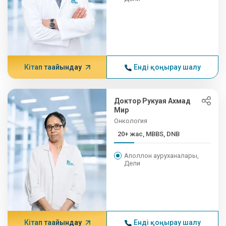
Кітап тағайындау
Енді қоңырау шалу
Доктор Рукуая Ахмад
Мир
Онкология
20+ жас, MBBS, DNB
Аполлон ауруханалары,
Дели
Кітап тағайындау
Енді қоңырау шалу