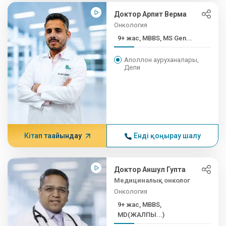
Доктор Арпит Верма
Онкология
9+ жас, MBBS, MS Gen...
Аполлон ауруханалары,
Дели
Кітап тағайындау
Енді қоңырау шалу
Доктор Аншул Гупта
Медициналық онколог
Онкология
9+ жас, MBBS,
MD(ЖАЛПЫ...)