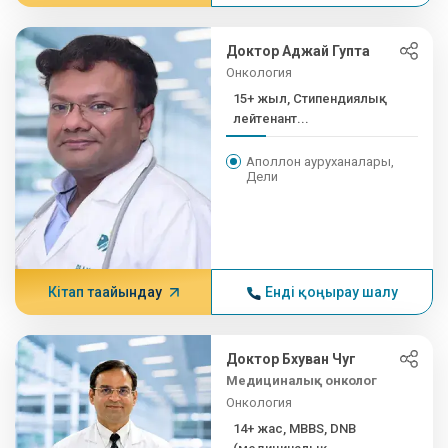
Доктор Аджай Гупта
Онкология
15+ жыл, Стипендиялық
лейтенант...
Аполлон ауруханалары,
Дели
Кітап тағайындау
Енді қоңырау шалу
Доктор Бхуван Чуг
Медициналық онколог
Онкология
14+ жас, MBBS, DNB