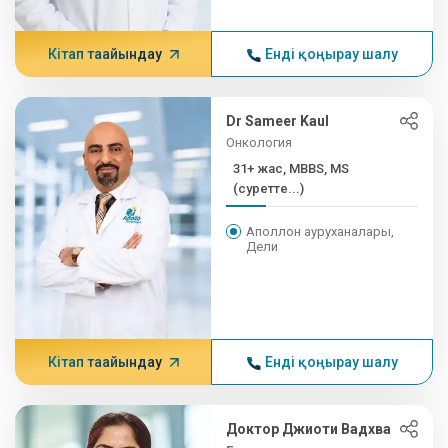
Кітап тағайындау
Енді қоңырау шалу
Dr Sameer Kaul
Онкология
31+ жас, MBBS, MS
(суретте...)
Аполлон ауруханалары,
Дели
Кітап тағайындау
Енді қоңырау шалу
Доктор Джиоти Вадхва