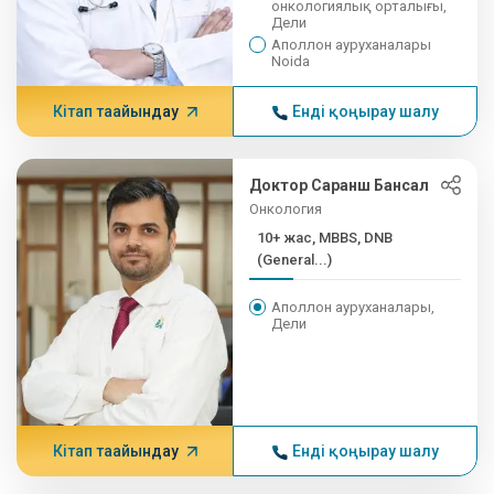
онкологиялық орталығы,
Дели
Аполлон ауруханалары
Noida
Кітап тағайындау
Енді қоңырау шалу
Доктор Саранш Бансал
Онкология
10+ жас, MBBS, DNB
(General...)
Аполлон ауруханалары,
Дели
Кітап тағайындау
Енді қоңырау шалу