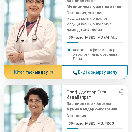
Бас директор –
Медициналық және дәлме-дәл
онкология
Онкология, онколог,
медициналық онколог,
медициналық онкология,
дәлме-дәл онкология
30+ жас, MBBS, MD (AIIM...
Аполлон Афина әйелдер
онкологиялық орталығы,
Дели
Кітап тағайындау
Енді қоңырау шалу
Проф., доктор Гита
Кадайапрат
Бас директор - Аполлон
Афина әйелдер онкологиялық
орталығы
Онкология
30+ жас, MBBS, MS, FRCS