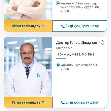
Аполлон Афина әйелдер
онкологиялық орталығы,
Дели
Кітап тағайындау
Енді қоңырау шалу
Доктор Ганеш Джадхав
Онкология
30+ жас, MBBS, MD, DNB
Аполлон ауруханалары,
Дели
Кітап тағайындау
Енді қоңырау шалу