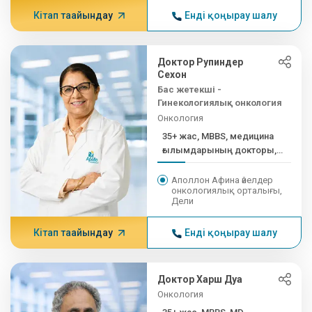
Кітап тағайындау
Енді қоңырау шалу
Доктор Рупиндер
Сехон
Бас жетекші -
Гинекологиялық онкология
Онкология
35+ жас, MBBS, медицина
ғылымдарының докторы,
акушер...
Аполлон Афина әйелдер
онкологиялық орталығы,
Дели
Кітап тағайындау
Енді қоңырау шалу
Доктор Харш Дуа
Онкология