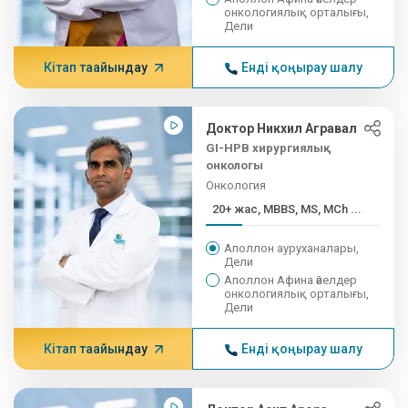
онкологиялық орталығы,
Дели
Кітап тағайындау
Енді қоңырау шалу
Доктор Никхил Агравал
GI-HPB хирургиялық
онкологы
Онкология
20+ жас, MBBS, MS, MCh ...
Аполлон ауруханалары,
Дели
Аполлон Афина әйелдер
онкологиялық орталығы,
Дели
Кітап тағайындау
Енді қоңырау шалу