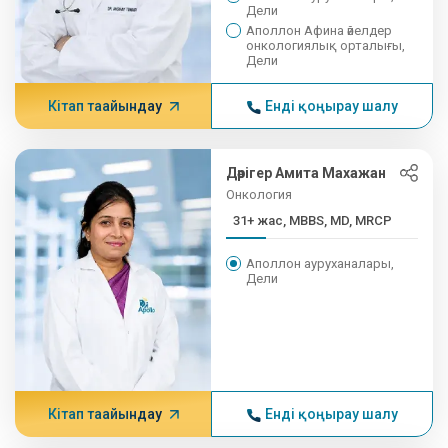
Дели
Аполлон Афина әйелдер
онкологиялық орталығы,
Дели
Кітап тағайындау
Енді қоңырау шалу
Дәрігер Амита Махажан
Онкология
31+ жас, MBBS, MD, MRCP
Аполлон ауруханалары,
Дели
Кітап тағайындау
Енді қоңырау шалу