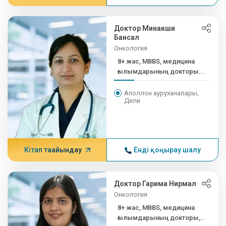
Доктор Минакши
Бансал
Онкология
8+ жас, MBBS, медицина
ғылымдарының докторы...
Аполлон ауруханалары,
Дели
Кітап тағайындау
Енді қоңырау шалу
Доктор Гарима Нирмал
Онкология
8+ жас, MBBS, медицина
ғылымдарының докторы,