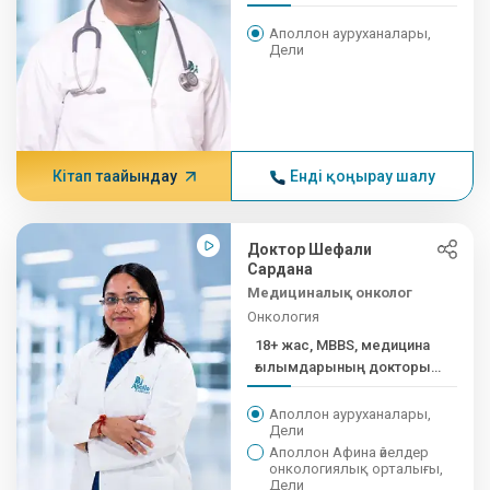
медицина ғылымдарының
докторы - клиника...
Аполлон ауруханалары,
Дели
Кітап тағайындау
Енді қоңырау шалу
Доктор Шефали
Сардана
Медициналық онколог
Онкология
18+ жас, MBBS, медицина
ғылымдарының докторы
(медициналық...
Аполлон ауруханалары,
Дели
Аполлон Афина әйелдер
онкологиялық орталығы,
Дели