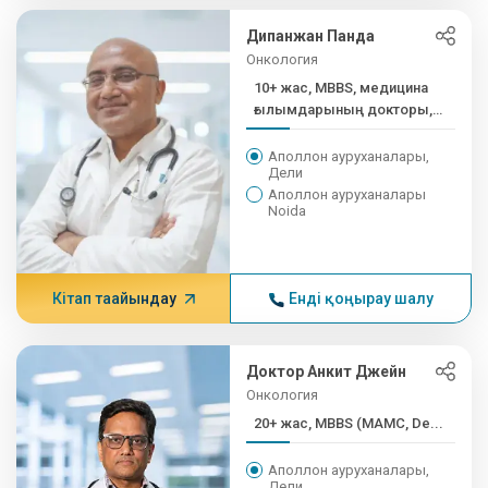
Дипанжан Панда
Онкология
10+ жас, MBBS, медицина
ғылымдарының докторы,
медицина ғылымдарының
докторы
Аполлон ауруханалары,
Дели
Аполлон ауруханалары
Noida
Кітап тағайындау
Енді қоңырау шалу
Доктор Анкит Джейн
Онкология
20+ жас, MBBS (MAMC, De...
Аполлон ауруханалары,
Дели