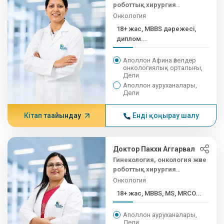
роботтық хирургия
бойынша аға кеңесші
Онкология
18+ жас, MBBS дәрежесі,
диплом...
Аполлон Афина әйелдер
онкологиялық орталығы,
Дели
Аполлон ауруханалары,
Дели
Кітап тағайындау
Енді қоңырау шалу
Доктор Пакхи Аггарвал
Гинекология, онкология және
роботтық хирургия
бойынша аға кеңесші
Онкология
18+ жас, MBBS, MS, MRCO...
Аполлон ауруханалары,
Дели