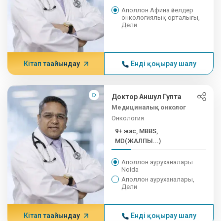
Аполлон Афина әйелдер
онкологиялық орталығы,
Дели
Кітап тағайындау
Енді қоңырау шалу
Доктор Аншул Гупта
Медициналық онколог
Онкология
9+ жас, MBBS,
MD(ЖАЛПЫ...)
Аполлон ауруханалары
Noida
Аполлон ауруханалары,
Дели
Кітап тағайындау
Енді қоңырау шалу