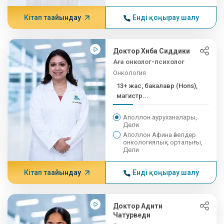
Кітап тағайындау
Енді қоңырау шалу
Доктор Хиба Сиддики
Аға онколог-психолог
Онкология
13+ жас, бакалавр (Hons),
магистр...
Аполлон ауруханалары,
Дели
Аполлон Афина әйелдер
онкологиялық орталығы,
Дели
Кітап тағайындау
Енді қоңырау шалу
Доктор Адити
Чатурведи