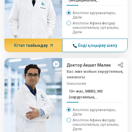
(медициналық...
Аполлон ауруханалары,
Дели
Аполлон Афина әйелдер
онкологиялық орталығы,
Дели
Кітап тағайындау
Енді қоңырау шалу
Доктор Акшат Малик
Бас және мойын хирургиялық
онкологы
Онкология
13+ жас, MBBS, MS
(хирургиялық...
Аполлон ауруханалары,
Дели
Аполлон Афина әйелдер
онкологиялық орталығы,
Дели