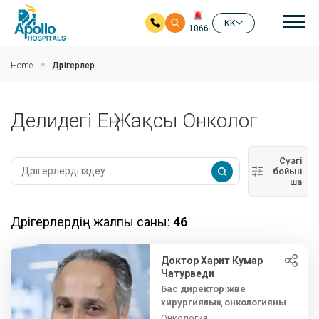
бас
KK
1066
Негізгі мазмұнға өту
Home
Дәрігерлер
Делидегі Ең Жақсы Онколог
Сүзгі
бойын
ша
Дәрігерлердің жалпы саны:
46
Доктор Харит Кумар
Чатурведи
Бас директор және
хирургиялық онкологияның
басшысы
Онкология