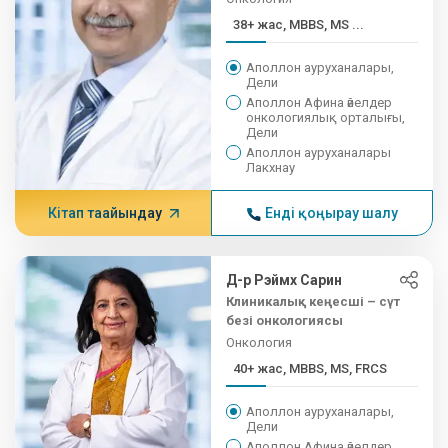
38+ жас, MBBS, MS ...
Аполлон ауруханалары,
Дели
Аполлон Афина әйелдер
онкологиялық орталығы,
Дели
Аполлон ауруханалары
Лакхнау
Кітап тағайындау
Енді қоңырау шалу
Д-р Рэймх Сарин
Клиникалық кеңесші – сүт
безі онкологиясы
Онкология
40+ жас, MBBS, MS, FRCS
Аполлон ауруханалары,
Дели
Аполлон Афина әйелдер