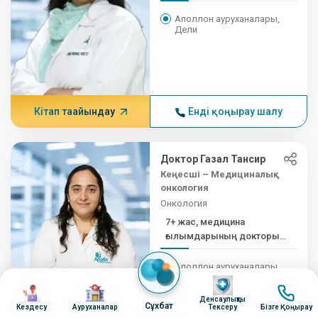
медицина ғылымдарының
докторы
Аполлон ауруханалары,
Дели
Кітап тағайындау
Енді қоңырау шалу
Доктор Газал Тансир
Кеңесші – Медициналық
онкология
Онкология
7+ жас, медицина
ғылымдарының докторы
(медициналық...
Аполлон ауруханалары,
Дели
бейне
бейне
бейне
бейне
Аполлон Афина әйелдер
Денсаулықты
онкологиялық орталығы,
Сұхбат
Кездесу
Ауруханалар
Тексеру
Бізге Қоңырау
Дели