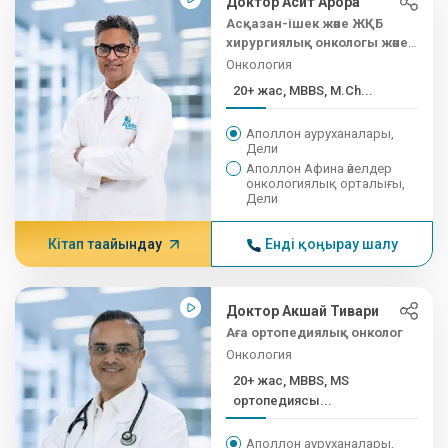
Доктор Асит Арора
Асқазан-ішек және ЖҚБ
хирургиялық онкологы және
клиникалық жетекшісі
Онкология
20+ жас, MBBS, M.Ch...
Аполлон ауруханалары,
Дели
Аполлон Афина әйелдер
онкологиялық орталығы,
Дели
Кітап тағайындау
Енді қоңырау шалу
Доктор Акшай Тивари
Аға ортопедиялық онколог
Онкология
20+ жас, MBBS, MS
ортопедиясы...
Аполлон ауруханалары,