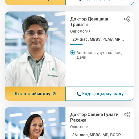
Доктор Девашиш
Трипати
Онкология
20+ жас, MBBS, PLAB, MR...
Аполлон ауруханалары,
Дели
Кітап тағайындау
Енді қоңырау шалу
Доктор Савена Гулати
Рахежа
Онкология
36+ жас, MBBS, MD, BCCP...