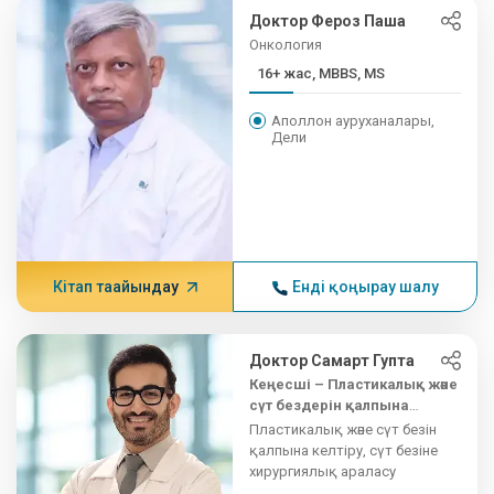
Доктор Фероз Паша
Онкология
16+ жас, MBBS, MS
Аполлон ауруханалары,
Дели
Кітап тағайындау
Енді қоңырау шалу
Доктор Самарт Гупта
Кеңесші – Пластикалық және
сүт бездерін қалпына
келтіру хирургиясы
Пластикалық және сүт безін
қалпына келтіру, сүт безіне
хирургиялық араласу