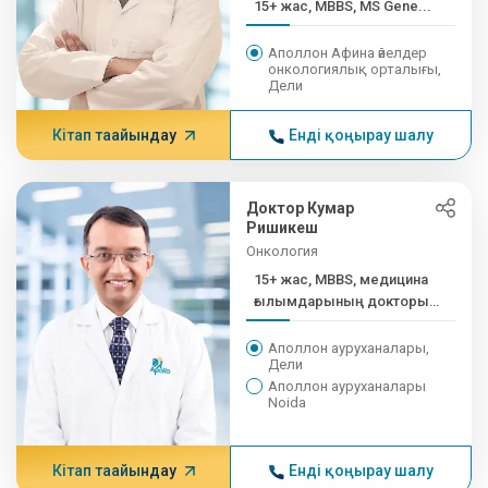
15+ жас, MBBS, MS Gene...
Аполлон Афина әйелдер
онкологиялық орталығы,
Дели
Кітап тағайындау
Енді қоңырау шалу
Доктор Кумар
Ришикеш
Онкология
15+ жас, MBBS, медицина
ғылымдарының докторы
(медициналық...
Аполлон ауруханалары,
Дели
Аполлон ауруханалары
Noida
Кітап тағайындау
Енді қоңырау шалу