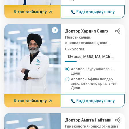
Кітап тағайындау
Енді қоңырау шалу
Доктор Хардип Сингх
Пластикалық,
онкопластикалық және
реконструктивті
Онкология
микрохирург
18+ жас, MBBS, MS, MCh ...
Аполлон ауруханалары,
Дели
Аполлон Афина әйелдер
онкологиялық орталығы,
Дели
Кітап тағайындау
Енді қоңырау шалу
Доктор Амита Найтани
Гинекология-онкология және