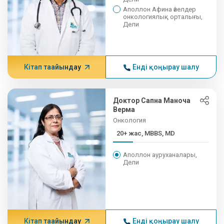
Аполлон Афина әйелдер
онкологиялық орталығы,
Дели
Кітап тағайындау
Енді қоңырау шалу
Доктор Сапна Маноча
Верма
Онкология
20+ жас, MBBS, MD
Аполлон ауруханалары,
Дели
Кітап тағайындау
Енді қоңырау шалу