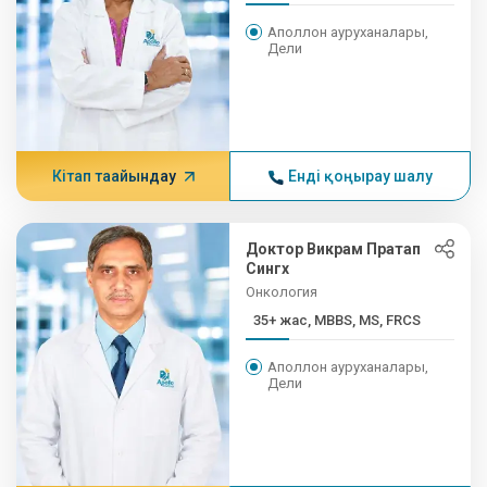
Аполлон ауруханалары,
Дели
Кітап тағайындау
Енді қоңырау шалу
Доктор Викрам Пратап
Сингх
Онкология
35+ жас, MBBS, MS, FRCS
Аполлон ауруханалары,
Дели