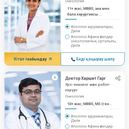
Онкология
11+ жас, MBBS, ана мен
бала хирургиясы...
Аполлон ауруханалары,
Дели
Аполлон Афина әйелдер
онкологиялық орталығы,
Дели
Кітап тағайындау
Енді қоңырау шалу
Доктор Харшит Гарг
Уро-онколог және робот-
хирург
Онкология
10+ жас, MBBS, MS (ген...
Аполлон ауруханалары,
Дели
Аполлон Афина әйелдер