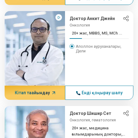
Доктор Анкит Джейн
Онкология
20+ жас, MBBS, MS, MCh ...
Аполлон ауруханалары,
Дели
Кітап тағайындау
Енді қоңырау шалу
Доктор Шишир Сет
Онкология, гематология
20+ жас, медицина
ғылымдарының докторы,