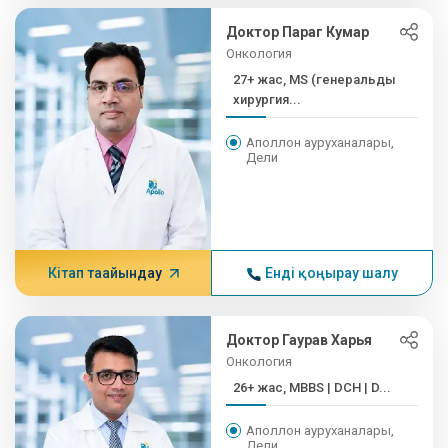
Доктор Параг Кумар
Онкология
27+ жас, MS (генеральды
хирургия...
Аполлон ауруханалары,
Дели
Кітап тағайындау
Енді қоңырау шалу
Доктор Гаурав Харья
Онкология
26+ жас, MBBS | DCH | D...
Аполлон ауруханалары,
Дели