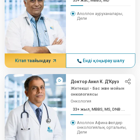
35+ жас, MBBS, MD
Аполлон ауруханалары,
Дели
Кітап тағайындау
Енді қоңырау шалу
Доктор Анил К. Д'Круз
Жетекші - Бас және мойын
онкологиясы
Онкология
33+ жыл, MBBS, MS, DNB ...
Аполлон Афина әйелдер
онкологиялық орталығы,
Дели