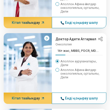
Аполлон Афина әйелдер
онкологиялық орталығы,
Дели
Кітап тағайындау
Енді қоңырау шалу
Доктор Адити Аггарвал
Онкология
16+ жас, MBBS, PDCR, MD...
Аполлон ауруханалары,
Дели
Аполлон Афина әйелдер
онкологиялық орталығы,
Дели
Кітап тағайындау
Енді қоңырау шалу