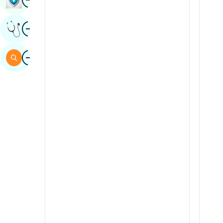
Синдиче
бейне
Сарапшының Пікірін Алыңыз
испандық
суахили
бейне
Іздеу
Тамил
телугу
TULI
урду