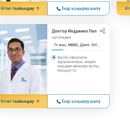
Кітап тағайындау
Енді қоңырау шалу
Кі
Доктор Индранил Пал
ортопедия
7+ жас, MBBS, Дипл. SIC...
Apollo көпсалалы
ауруханалары, жедел
жәрдем айналма жолы,
Калькутта
Кітап тағайындау
Енді қоңырау шалу