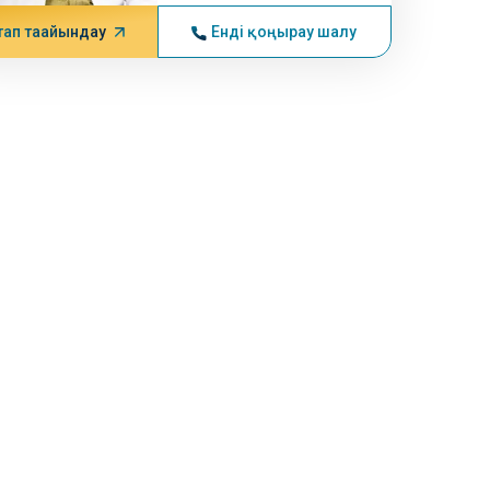
тап тағайындау
Енді қоңырау шалу