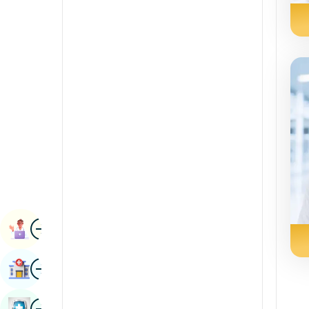
Дәл онкология
каннада
Психиатрия және психология
Кашмирі
Пульмонология
Конкани
Радиология және бейнелеу
малаялам
Бүйрек ғылымдары
Манипури
Ревматология және
иммунология
Марати
Робототехникалық хирургия
Непал / Непал
Трансплантациялар
Одия / Ория
Урология
бейне
Парсы
Кітап Тағайындау
Тамырлық хирургия
панджаби
бейне
Аурухананы Табыңыз
Раджастхани
Ресей
бейне
Денсаулықты Тексеруге Тапсырыс Беріңіз