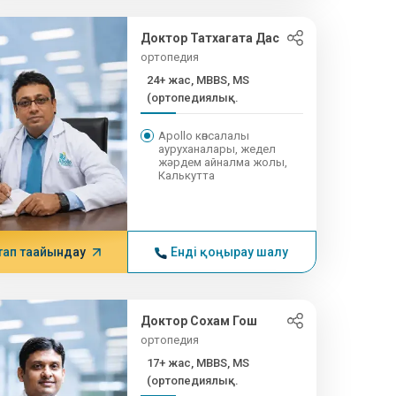
Доктор Татхагата Дас
ортопедия
24+ жас, MBBS, MS
(ортопедиялық...
Apollo көпсалалы
ауруханалары, жедел
жәрдем айналма жолы,
Калькутта
тап тағайындау
Енді қоңырау шалу
Доктор Сохам Гош
ортопедия
17+ жас, MBBS, MS
(ортопедиялық...