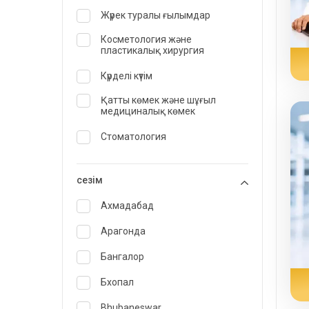
Жүрек туралы ғылымдар
Косметология және
пластикалық хирургия
Күрделі күтім
Қатты көмек және шұғыл
медициналық көмек
Стоматология
Дерматология
сезім
Диетолог және тамақтану
маманы
Ахмадабад
Шұғыл медицина
Арагонда
Эндокринология және
Бангалор
диабетке күтім жасау
Бхопал
ЛОР
Bhubaneswar