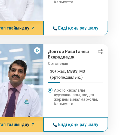
Калькутта
тап тағайындау
Енді қоңырау шалу
Доктор Рави Ганеш
Бхарадвадж
Ортопедия
30+ жас, MBBS, MS
(ортопедиялық...)
Apollo көпсалалы
ауруханалары, жедел
жәрдем айналма жолы,
Калькутта
тап тағайындау
Енді қоңырау шалу