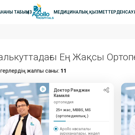
циялық
НАНЫ ТАБЫҢЫЗ
МЕДИЦИНАЛЫҚ ҚЫЗМЕТТЕР
ДЕНСАУ
алькуттадағы Ең Жақсы Ортоп
рігерлердің жалпы саны:
11
Доктор Ранджан
Камиля
ортопедия
25+ жас, MBBS, MS
(ортопедиялық...)
Apollo көпсалалы
ауруханалары, жедел