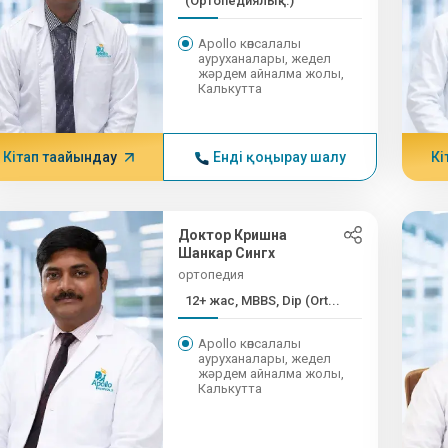
(Ортопедиялық...)
Apollo көпсалалы
ауруханалары, жедел
жәрдем айналма жолы,
Калькутта
Кітап тағайындау
Енді қоңырау шалу
Кі
Доктор Кришна
Шанкар Сингх
ортопедия
12+ жас, MBBS, Dip (Ort...
Apollo көпсалалы
ауруханалары, жедел
жәрдем айналма жолы,
Калькутта