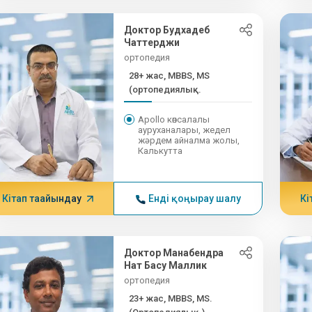
Доктор Будхадеб
Чаттерджи
ортопедия
28+ жас, MBBS, MS
(ортопедиялық...
Apollo көпсалалы
ауруханалары, жедел
жәрдем айналма жолы,
Калькутта
Кітап тағайындау
Енді қоңырау шалу
Кі
Доктор Манабендра
Нат Басу Маллик
ортопедия
23+ жас, MBBS, MS.