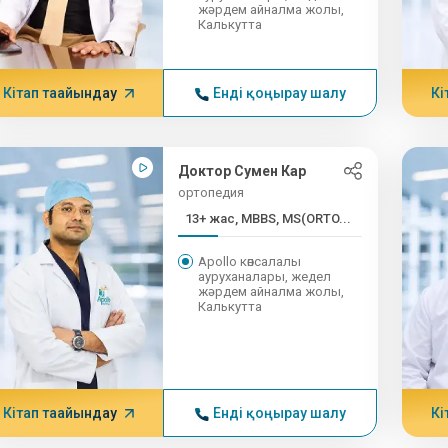
жәрдем айналма жолы,
Калькутта
Кітап тағайындау
Енді қоңырау шалу
Кі
Доктор Сумен Кар
ортопедия
13+ жас, MBBS, MS(ORTO...
Apollo көпсалалы
ауруханалары, жедел
жәрдем айналма жолы,
Калькутта
Кітап тағайындау
Енді қоңырау шалу
Кі