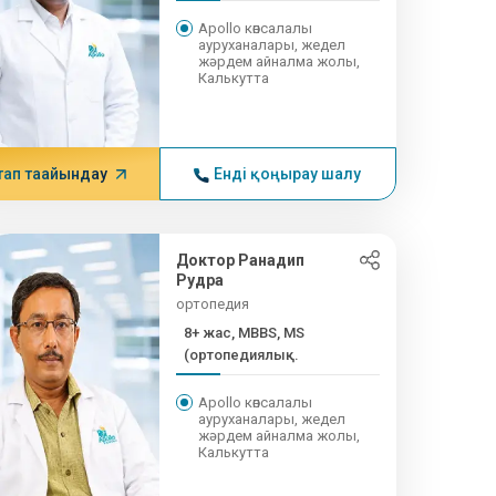
Apollo көпсалалы
ауруханалары, жедел
жәрдем айналма жолы,
Калькутта
тап тағайындау
Енді қоңырау шалу
Доктор Ранадип
Рудра
ортопедия
8+ жас, MBBS, MS
(ортопедиялық...
Apollo көпсалалы
ауруханалары, жедел
жәрдем айналма жолы,
Калькутта