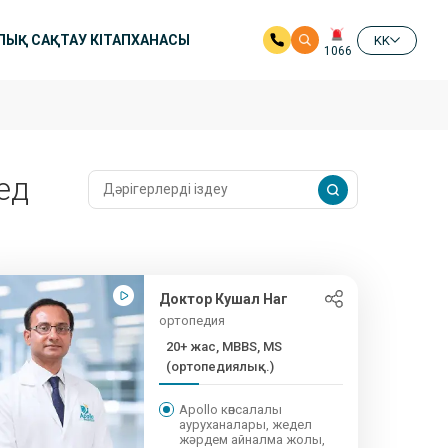
ЛЫҚ САҚТАУ КІТАПХАНАСЫ
KK
1066
ед
Доктор Кушал Наг
ортопедия
20+ жас, MBBS, MS
(ортопедиялық...)
Apollo көпсалалы
ауруханалары, жедел
жәрдем айналма жолы,