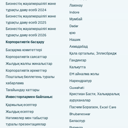
Белапур, Нави Мумбайдағы ең үздік аурухана
Бизнестің жауапкершілігі және
Лакхнау
тұрақты даму есебі 2024
Indore
Панчаватидегі, Нашиктегі ең үздік аурухана
Бизнестің жауапкершілігі және
Мумбай
тұрақты даму есебі 2025
Dadar
Хайдарабадтағы, Секундерабадтағы ең жақсы аурухана
Бизнестің жауапкершілігі және
қою
тұрақты даму есебі 2026
Сешадрипурамдағы ең жақсы аурухана, Бангалор
Нашик
Корпоративтік басқару
Ахмадабад
Уолтаир Мейн Роудтағы, Вишакхапатнамдағы ең жақсы
Басқарма комитеттері
Қала орталығы, Эллисбридж
аурухана
Корпоративтік саясаттар
Гандингар
Жылдық жалпы жиналыстар
Субхаш Нагар жолындағы ең жақсы аурухана, Каримнагар
Калькутта
Корпоративтік әрекеттер
EM айналма жолы
Пошталық бюллетень туралы
Манагаридегі ең жақсы аурухана, Карайкуди
Нарендрапур
хабарлама
Guwahati
Арепаллидегі, Варангалдағы ең жақсы аурухана
Тағайындау хаттары
Кристиан Басти, Халықаралық
Инвесторлармен байланыс
Бхопалдағы Арера колониясындағы ең үздік аурухана
ауруханалар
Қаржылық есептер
Пасчим Борагаон, Excel Care
Джайнагардағы ең жақсы аурухана, Бангалор
Жылдық есептер
Bhubaneswar
Нәтижелер мен табыстар
Биласпур
Мадурайдағы, КК Нагардағы ең жақсы аурухана
туралы презентациялар
Руркела