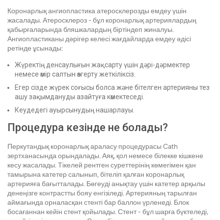
Коронарлық ангиопластика атеросклерозды емдеу үшін
жасалады. Атеросклероз - бұл коронарлық артериялардың
қабырғаларында бляшкалардың біртіндеп жиналуы.
Ангиопластиканы дәрігер келесі жағдайларда емдеу әдісі
ретінде ұсынады:
Жүректің денсаулығын жақсарту үшін дәрі-дәрмектер
немесе өмір салтын өзгерту жеткіліксіз.
Егер сізде жүрек соғысы болса және бітелген артерияны тез
ашу зақымдануды азайтуға көмектеседі.
Кеудедегі ауырсынудың нашарлауы.
Процедура кезінде не болады?
Перкутандық коронарлық араласу процедурасы Cath
зертханасында орындалады. Аяқ, қол немесе білекке кішкене
кесу жасалады. Тікелей рентген суреттерінің көмегімен қан
тамырына катетер салынып, бітеліп қалған коронарлық
артерияға бағытталады. Бөгеуді анықтау үшін катетер арқылы
денеңізге контрастты бояу енгізіледі. Артерияның тарылған
аймағында орналасқан стенті бар баллон үрленеді. Блок
босағаннан кейін стент қойылады. Стент - бұл шарға бүктеледі,