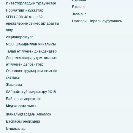
Инвесторлардың тұсаукесері
Рамджи Нагардағы ең жақсы аурухана, Неллор
Бхопал
Нормативтік құжаттар
Jabalpur
SEBI LODR 46 және 62
19-сектордағы ең жақсы аурухана, Руркела
Навсари, Нирали ауруханасы
ережелеріне сәйкес ақпаратты
ашу
Пунадағы Сваргейттегі ең үздік аурухана
Акционерлік үлгі
Оңтүстік Делидегі ең үздік әйелдер онкологиялық
NCLT шақырылған жиналысы
ауруханасы
Талап етілмеген дивидендтер
Дөңгелек шақыру қамтамасыз
етілмеген депозиттер
Орналастырудың композиттік
схемасы
Жарнама
SAP қайта ұйымдастыру 2018
Байланыс деректері
Медиа орталығы
Жаңалықтардағы Аполлон
Баспасөз релиздері
Іс-шаралар