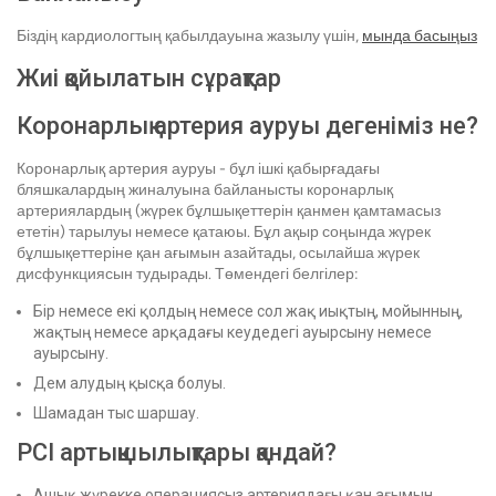
Біздің кардиологтың қабылдауына жазылу үшін,
мында басыңыз
Жиі қойылатын сұрақтар
Коронарлық артерия ауруы дегеніміз не?
Коронарлық артерия ауруы - бұл ішкі қабырғадағы
бляшкалардың жиналуына байланысты коронарлық
артериялардың (жүрек бұлшықеттерін қанмен қамтамасыз
ететін) тарылуы немесе қатаюы. Бұл ақыр соңында жүрек
бұлшықеттеріне қан ағымын азайтады, осылайша жүрек
дисфункциясын тудырады. Төмендегі белгілер:
Бір немесе екі қолдың немесе сол жақ иықтың, мойынның,
жақтың немесе арқадағы кеудедегі ауырсыну немесе
ауырсыну.
Дем алудың қысқа болуы.
Шамадан тыс шаршау.
PCI артықшылықтары қандай?
Ашық жүрекке операциясыз артериядағы қан ағымын