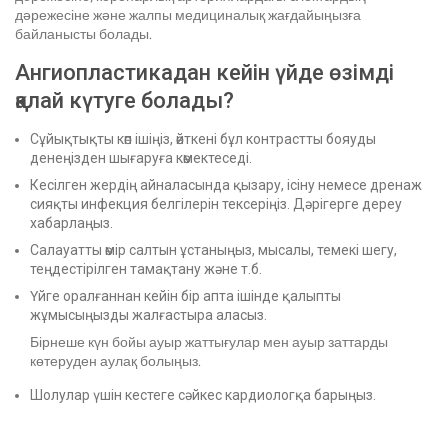
дәрежесіне және жалпы медициналық жағдайыңызға
байланысты болады.
Ангиопластикадан кейін үйде өзімді
қалай күтуге болады?
Сұйықтықты көп ішіңіз, өйткені бұл контрастты бояуды
денеңізден шығаруға көмектеседі.
Кесілген жердің айналасында қызару, ісіну немесе дренаж
сияқты инфекция белгілерін тексеріңіз. Дәрігерге дереу
хабарлаңыз.
Салауатты өмір салтын ұстаныңыз, мысалы, темекі шегу,
теңдестірілген тамақтану және т.б.
Үйге оралғаннан кейін бір апта ішінде қалыпты
жұмысыңызды жалғастыра аласыз.
Бірнеше күн бойы ауыр жаттығулар мен ауыр заттарды
көтеруден аулақ болыңыз.
Шолулар үшін кестеге сәйкес кардиологқа барыңыз.