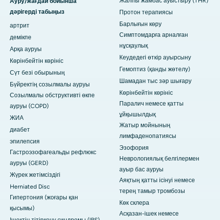
Жалпы жамбас ауыстыру (THR)
Ауру/жағдай бойынша
дәрігерді табыңыз
Протон терапиясы
Барлығын көру
артрит
Симптомдарға арналған
демікпе
нұсқаулық
Арқа ауруы
Кеудедегі өткір ауырсыну
Көрінбейтін көрініс
Гемоптиз (қанды жөтелу)
Сүт безі обырының
Шамадан тыс зәр шығару
Бүйректің созылмалы ауруы
Көрінбейтін көрініс
Созылмалы обструктивті өкпе
Паралич немесе қатты
ауруы (COPD)
ұйқышылдық
ЖИА
Жатыр мойнының
диабет
лимфаденопатиясы
эпилепсия
Эзофория
Гастроэзофагеальды рефлюкс
Неврологиялық белгілермен
ауруы (GERD)
ауыр бас ауруы
Жүрек жетімсіздігі
Аяқтың қатты ісінуі немесе
Herniated Disc
терең тамыр тромбозы
Гипертония (жоғары қан
Көк склера
қысымы)
Асқазан-ішек немесе