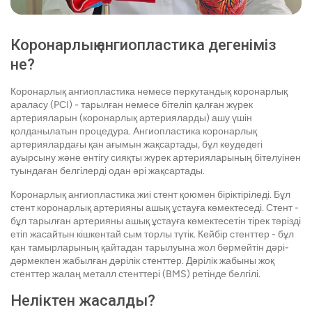
Коронарлық ангиопластика дегеніміз
не?
Коронарлық ангиопластика немесе перкутандық коронарлық
араласу (PCI) - тарылған немесе бітеліп қалған жүрек
артерияларын (коронарлық артерияларды) ашу үшін
қолданылатын процедура. Ангиопластика коронарлық
артериялардағы қан ағымын жақсартады, бұл кеудедегі
ауырсыну және ентігу сияқты жүрек артерияларының бітелуінен
туындаған белгілерді одан әрі жақсартады.
Коронарлық ангиопластика жиі стент қоюмен біріктіріледі. Бұл
стент коронарлық артерияны ашық ұстауға көмектеседі. Стент -
бұл тарылған артерияны ашық ұстауға көмектесетін тірек тәрізді
етіп жасайтын кішкентай сым торлы түтік. Кейбір стенттер - бұл
қан тамырларының қайтадан тарылуына жол бермейтін дәрі-
дәрмекпен жабылған дәрілік стенттер. Дәрілік жабыны жоқ
стенттер жалаң металл стенттері (BMS) ретінде белгілі.
Неліктен жасалды?