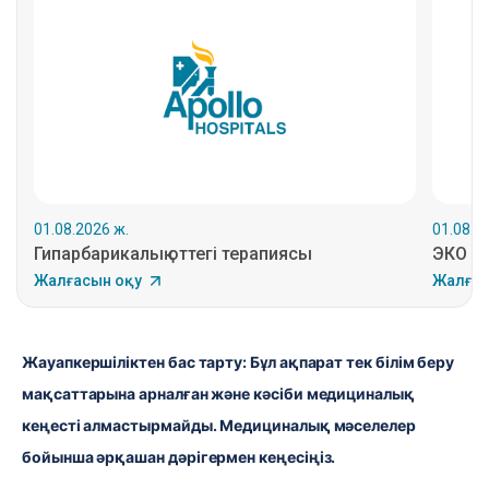
01.08.2026 ж.
01.08.2
Гипарбарикалық оттегі терапиясы
ЭКО – 
Жалғасын оқу
Жалғас
Жауапкершіліктен бас тарту: Бұл ақпарат тек білім беру 
мақсаттарына арналған және кәсіби медициналық 
кеңесті алмастырмайды. Медициналық мәселелер 
бойынша әрқашан дәрігермен кеңесіңіз.