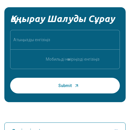
Қоңырау Шалуды Сұрау