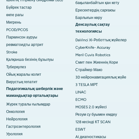
Ішектің тітіркену синдромы (IBS)
бақыланбайтын қан кету
Бүйрек тастар
Ересектердің сарғаюы
өкпе рагы
Барлығын көру
Мигрень
Денсаулық сақтау
PCOD/PCOS
технологиясы
Паркинсон ауруы
DaVinci XI-Роботтық жүйелер
ревматоидты артрит
CyberKnife- Accuray
Stroke
Meril Cuvis Robotics
Қалқанша безінің бұзылуы
Смит пен Жиеннің Кори
Туберкулез
Страйкер Мако
Ойық жаралы колит
3D нейронавигациялық жүйе
Вирустық гепатит
3 TESLA МРТ
Педагогикалық шеберлік және
LINAC
мамандықтар орталықтары
ECMO
Жүрек туралы ғылымдар
MOSES 2.0 жүйесі
Онкология
Резум су буымен емдеу
Нейрология
128 кесінді КТ SCAN
Гастроэнтерология
ESWT
Урология
AI диагностикасы