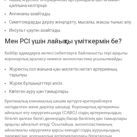
қалпына келтіріңіз.
Ангинаны азайтады.
Симптомдарды дереу жеңілдету, мысалы, жақсы тыныс алу.
Инсульт қаупін азайтады.
Мен PCI үшін лайықты үміткермін бе?
Кейбір адамдарға келесі себептерге байланысты тері арқылы
коронарлық араласу немесе ангиопластика ұсынылмайды:
Жүректің сол жағына қан әкелетін негізгі артерияның
тарылуы.
Жүрек бұлшықеттері әлсіз.
Көптеген ауру қан тамырлары.
Критикалық клиникалық шешім әртүрлі критерийлерге
негізделген және дәрігер шешеді. Коронарлық артерияны
айналып өту хирургиясында (CABG) сіздің артерияңыздың
бітеліп қалған бөлігі денеңіздің басқа бөлігінің қан тамырлары
арқылы айналып өтеді. Осылайша, ангиопластиканың
айналмалы хирургияға қарсы екендігі сіздің ауруыңыздың
дәрежесіне, коронарлық артериялардағы блоктардың