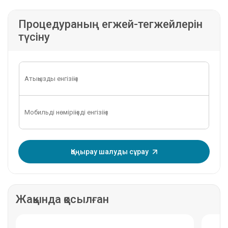
Процедураның егжей-тегжейлерін
түсіну
OTP енгізіңіз:
Қоңырау шалуды сұрау
Жақында қосылған