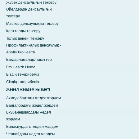
Жүрек денсаулығын тексеру
Әйелдердің денсаулығын
тексеру
Мастер денсаулықты тексеру
Қарттарды тексеру
Толық денені тексеру
Профилактикалық денсаулық -
Apollo ProHealth
Бағдарламалар/пакеттер
Pro Health Home
Біздің тәжірибеміз
Сіздің тәжірибеңіз
Жедел жәрдем қызметі
Ахмедабадтағы жедел жәрдем
Бангалордағы жедел жәрдем
Бхубанешвардағы жедел
жәрдем
Биласпурдағы жедел жәрдем
Ченнайдағы жедел жәрдем