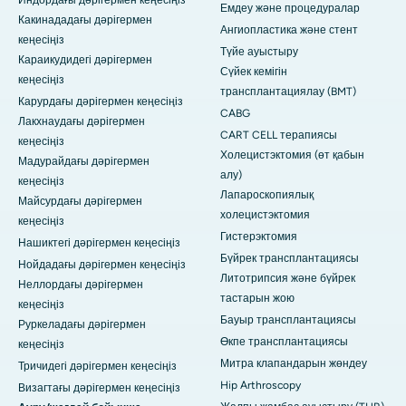
Индордағы дәрігермен кеңесіңіз
Емдеу және процедуралар
Какинададағы дәрігермен
Ангиопластика және стент
кеңесіңіз
Түйе ауыстыру
Караикудидегі дәрігермен
Сүйек кемігін
кеңесіңіз
трансплантациялау (BMT)
Карурдағы дәрігермен кеңесіңіз
CABG
Лакхнаудағы дәрігермен
CART CELL терапиясы
кеңесіңіз
Холецистэктомия (өт қабын
Мадурайдағы дәрігермен
алу)
кеңесіңіз
Лапароскопиялық
Майсурдағы дәрігермен
холецистэктомия
кеңесіңіз
Гистерэктомия
Нашиктегі дәрігермен кеңесіңіз
Бүйрек трансплантациясы
Нойдадағы дәрігермен кеңесіңіз
Литотрипсия және бүйрек
Неллордағы дәрігермен
тастарын жою
кеңесіңіз
Бауыр трансплантациясы
Руркеладағы дәрігермен
Өкпе трансплантациясы
кеңесіңіз
Митра клапандарын жөндеу
Тричидегі дәрігермен кеңесіңіз
Hip Arthroscopy
Визагтағы дәрігермен кеңесіңіз