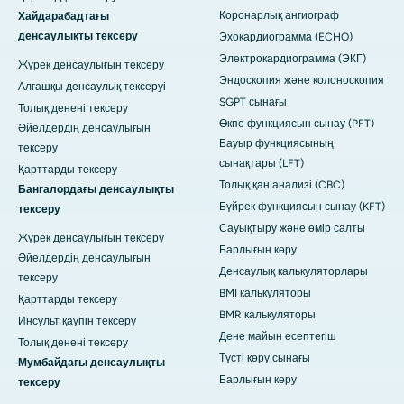
Коронарлық ангиограф
Хайдарабадтағы
денсаулықты тексеру
Эхокардиограмма (ECHO)
Электрокардиограмма (ЭКГ)
Жүрек денсаулығын тексеру
Эндоскопия және колоноскопия
Алғашқы денсаулық тексеруі
SGPT сынағы
Толық денені тексеру
Өкпе функциясын сынау (PFT)
Әйелдердің денсаулығын
Бауыр функциясының
тексеру
сынақтары (LFT)
Қарттарды тексеру
Толық қан анализі (CBC)
Бангалордағы денсаулықты
Бүйрек функциясын сынау (KFT)
тексеру
Сауықтыру және өмір салты
Жүрек денсаулығын тексеру
Барлығын көру
Әйелдердің денсаулығын
Денсаулық калькуляторлары
тексеру
BMI калькуляторы
Қарттарды тексеру
BMR калькуляторы
Инсульт қаупін тексеру
Дене майын есептегіш
Толық денені тексеру
Түсті көру сынағы
Мумбайдағы денсаулықты
Барлығын көру
тексеру