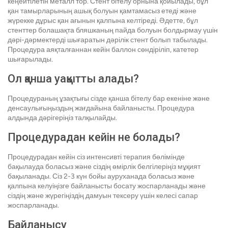
кеңейтілетін металл тор. Стент бітелу орнына қойылады, бұл
қан тамырларының ашық болуын қамтамасыз етеді және
жүрекке дұрыс қан ағынын қалпына келтіреді. Әдетте, бұл
стенттер болашақта бляшканың пайда болуын болдырмау үшін
дәрі-дәрмектерді шығаратын дәрілік стент болып табылады.
Процедура аяқталғаннан кейін баллон сөндіріліп, катетер
шығарылады.
Ол қанша уақытты алады?
Процедураның ұзақтығы сізде қанша бітелу бар екеніне және
денсаулығыңыздың жағдайына байланысты. Процедура
алдында дәрігеріңіз талқылайды.
Процедурадан кейін не болады?
Процедурадан кейін сіз интенсивті терапия бөлімінде
бақылауда боласыз және сіздің өмірлік белгілеріңіз мұқият
бақыланады. Сіз 2-3 күн бойы ауруханада боласыз және
қалпына келуіңізге байланысты босату жоспарланады және
сіздің және жүрегіңіздің дамуын тексеру үшін келесі сапар
жоспарланады.
Байланысу