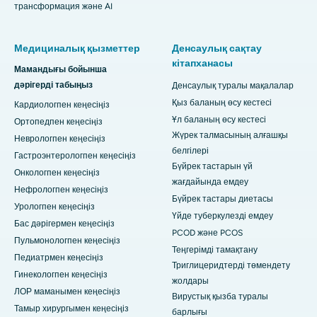
трансформация және AI
Медициналық қызметтер
Денсаулық сақтау
кітапханасы
Мамандығы бойынша
дәрігерді табыңыз
Денсаулық туралы мақалалар
Қыз баланың өсу кестесі
Кардиологпен кеңесіңіз
Ұл баланың өсу кестесі
Ортопедпен кеңесіңіз
Жүрек талмасының алғашқы
Неврологпен кеңесіңіз
белгілері
Гастроэнтерологпен кеңесіңіз
Бүйрек тастарын үй
Онкологпен кеңесіңіз
жағдайында емдеу
Нефрологпен кеңесіңіз
Бүйрек тастары диетасы
Урологпен кеңесіңіз
Үйде туберкулезді емдеу
Бас дәрігермен кеңесіңіз
PCOD және PCOS
Пульмонологпен кеңесіңіз
Теңгерімді тамақтану
Педиатрмен кеңесіңіз
Триглицеридтерді төмендету
Гинекологпен кеңесіңіз
жолдары
ЛОР маманымен кеңесіңіз
Вирустық қызба туралы
Тамыр хирургымен кеңесіңіз
барлығы