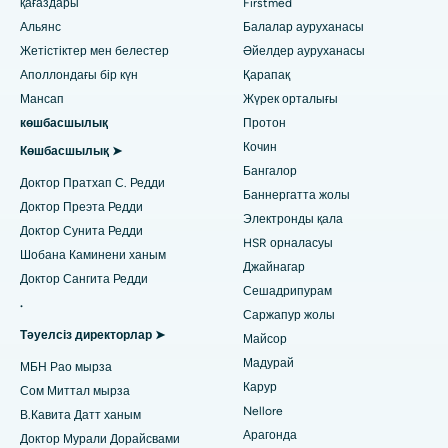
Дерматологты табыңыз
қағаздары
Firstmed
Хайдарабадтағы Джубили Хиллздегі ең жақсы аурухана
Коронарлық ангиограф
Альянс
Балалар ауруханасы
Жетістіктер мен белестер
Әйелдер ауруханасы
Тондиарпеттегі, Ченнайдағы ең үздік аурухана
Транскатетерлік қолқа клапанын ауыстыру
Аполлондағы бір күн
Қарапақ
Урологты табыңыз
Коттурпурамдағы, Ченнайдағы ең жақсы аурухана
Мансап
Жүрек орталығы
MitraClip клапанын жөндеу
көшбасшылық
Протон
Ковай жолындағы ең жақсы аурухана, Карур
Ең аз инвазивті кардиохирургия
Кочин
Диабетологты табыңыз
Көшбасшылық ➤
Бангалор
Карапаккамдағы, Ченнайдағы ең үздік аурухана
Доктор Пратхап С. Редди
Катетер абляциясы
Баннергатта жолы
Доктор Преэта Редди
Ариловадағы, Визагтағы ең үздік аурухана
Электронды қала
Гинекологты табыңыз
ACL қалпына келтіру хирургиясы
Доктор Сунита Редди
HSR орналасуы
Лакхнаудағы Канпур жолындағы ең жақсы аурухана
Шобана Каминени ханым
Иық алмастырудың кері жағы
Джайнагар
Доктор Сангита Редди
Сешадрипурам
Нойдадағы 26-сектордағы ең үздік аурухана
Жалпы дәрігерді табыңыз
.
Эндометриялық абляция
Саржапур жолы
Ахмедабадтағы Гандинагардағы ең жақсы аурухана
Тәуелсіз директорлар ➤
Майсор
Жатыр артериясының эмболизациясы
Мадурай
МБН Рао мырза
Психологты табыңыз
Арагонда, Андхра-Прадештегі ең үздік аурухана
Аналық бездің цистэктомиясы
Карур
Сом Миттал мырза
Nellore
Бангалордағы Баннергхатта жолындағы ең жақсы
В.Кавита Датт ханым
Сүт безі қатерлі ісігінің хирургиясы
аурухана
Арагонда
Доктор Мурали Дорайсвами