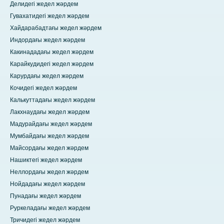
Делидегі жедел жәрдем
Гувахатидегі жедел жәрдем
Хайдарабадтағы жедел жәрдем
Индордағы жедел жәрдем
Какинададағы жедел жәрдем
Карайкудидегі жедел жәрдем
Карурдағы жедел жәрдем
Кочидегі жедел жәрдем
Калькуттадағы жедел жәрдем
Лакхнаудағы жедел жәрдем
Мадурайдағы жедел жәрдем
Мумбайдағы жедел жәрдем
Майсордағы жедел жәрдем
Нашиктегі жедел жәрдем
Неллордағы жедел жәрдем
Нойдадағы жедел жәрдем
Пунадағы жедел жәрдем
Руркеладағы жедел жәрдем
Тричидегі жедел жәрдем