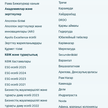
Жалпы хирургты табыңыз
Тричи
Рама Бижапуркар ханым
Брахитерапия
Бхубанешвардағы 15-бөлімшедегі ең үздік аурухана
Караикуди
Академиялар және
колоноскопия
зерттеулер
Хайдарабад
Биласпурдағы Сипат жолындағы ең жақсы аурухана
DRDO
Аполлон білімі
Полипектомия
Ахмедабадтағы Эллисбридждегі ең үздік аурухана
Қаржы аймағы
Аполлон зерттеулері және
инновациялары (ARI)
Гидергуда
Deep Brain Stimulation
Нью-Делидегі ең үздік аурухана
Apollo Excellence есебі
Юбилейный төбелер
Перитонеальді диализ
Зерттеу жарияланымдары
Кәрімнагар
DRDO, Хайдарабадтағы ең үздік аурухана
Құрмет тізімі
Мирялагуда
Бүйрек биопсиясы
Гувахати штатындағы GS Road қаласындағы ең үздік
КӘЖ және тұрақтылық
Secunderābād
аурухана
Варангал
КӘЖ бастамалары
Паратиреодэктомия
Вишахапатнам
ESG есебі 2025
Хайдарабадтағы Хайдарабадтағы ең үздік аурухана
Циторедуктивті хирургия
Арилова, Денсаулық қаласы
ESG есебі 2024
Виджай Нагардағы, Индордағы ең үздік аурухана
Рам Нагар
ESG есебі 2023
Керамикалық толық тізе ауыстыру
Какинада
ESG есебі 2021
Сурьяраопета негізгі жолындағы, Какинададағы ең жақсы
Дели
Бизнестің жауапкершілігі және
ERCP
аурухана
тұрақты даму есебі 2023
Индрапраста
Бизнестің жауапкершілігі және
Noida
Канал айналма жолындағы ең жақсы аурухана, Калькутта
тұрақты даму есебі 2022
Афина, қорғаныс колониясы