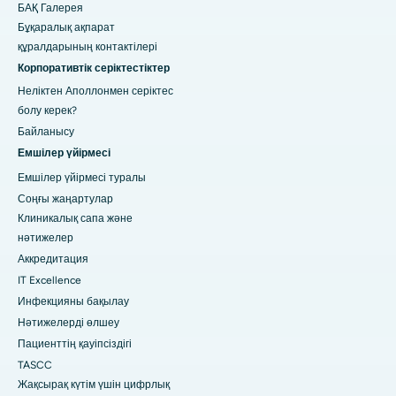
БАҚ Галерея
Бұқаралық ақпарат
құралдарының контактілері
Корпоративтік серіктестіктер
Неліктен Аполлонмен серіктес
болу керек?
Байланысу
Емшілер үйірмесі
Емшілер үйірмесі туралы
Соңғы жаңартулар
Клиникалық сапа және
нәтижелер
Аккредитация
IT Excellence
Инфекцияны бақылау
Нәтижелерді өлшеу
Пациенттің қауіпсіздігі
TASCC
Жақсырақ күтім үшін цифрлық