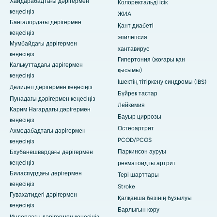
Хайдарабадтағы дәрігермен
Колоректальді ісік
кеңесіңіз
ЖИА
Бангалордағы дәрігермен
Қант диабеті
кеңесіңіз
эпилепсия
Мумбайдағы дәрігермен
хантавирус
кеңесіңіз
Гипертония (жоғары қан
Калькуттадағы дәрігермен
қысымы)
кеңесіңіз
Ішектің тітіркену синдромы (IBS)
Делидегі дәрігермен кеңесіңіз
Бүйрек тастар
Пунадағы дәрігермен кеңесіңіз
Лейкемия
Карим Нагардағы дәрігермен
Бауыр циррозы
кеңесіңіз
Остеоартрит
Ахмедабадтағы дәрігермен
PCOD/PCOS
кеңесіңіз
Паркинсон ауруы
Бхубанешвардағы дәрігермен
кеңесіңіз
ревматоидты артрит
Биласпурдағы дәрігермен
Тері шарттары
кеңесіңіз
Stroke
Гувахатидегі дәрігермен
Қалқанша безінің бұзылуы
кеңесіңіз
Барлығын көру