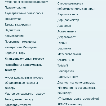
Мүшелерді трансплантациялау
Стереотактикалық
Пульмонология
нейрохирургиялық аппарат
Акушерлік және гинекология
Барлығын көру
Ішкі аурулар
Дәрі-дәрмектер
Тамырлық хирургия
Адапален
Педиатрия
Астаксантина
Косметология
Дефлазакорт
Превентивті медицина
Глицин
интегративті Медицина
L-аргинин
Барлығын көру
Метилкобаламин
Кітап денсаулығын тексеру
Оксиметолон
Ченнайдағы денсаулықты
Tadalafil
тексеру
Вонопразан
Барлығын көру
Жүрек денсаулығын тексеру
Диагностика және сынақтар
Әйелдердің денсаулығын
MRI (магниттік-резонанстық
тексеру
бейнелеу)
Мастер денсаулықты тексеру
КТ (компьютерлік томография)
Толық денені тексеру
PET-CT сканерлеу
Қарттарды тексеру