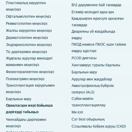
Пластикалық хирургпен
В12 дәруменіне бай тағамдар
кеңесіңіз
Етеккір кезіндегі қара қан
Офтальмологпен кеңесіңіз
Қақырықпен күресуге арналған
Ревматологпен кеңесіңіз
тағамдар
Жалпы хирургпен кеңесіңіз
Диареяны үй жағдайында
Дерматологпен кеңесіңіз
емдеу
ПКОД немесе ПКОС үшін табиғи
Эндокринологпен кеңесіңіз
емдеу әдістері
Тіс дәрігерімен кеңесіңіз
PCOD диетасы
Жұқпалы аурулар жөніндегі
маманмен кеңесіңіз
Хантавирус туралы барлығы
Физиотерапевтпен кеңесіңіз
Барлығын көру
Психиатрмен кеңесіңіз
Аурулар мен жағдайлар
Трансплантация хирургымен
Амиотрофиялық бүйірлік
кеңесіңіз
склероз (ALS)
Сүйек кемігін
Барлығын көру
трансплантациялау
Орналасқан жері бойынша
дәрігерді табыңыз
Ми ісігі
Сүт безі обырының
Ченнайдағы дәрігермен
кеңесіңіз
Созылмалы бүйрек ауруы (CKD)