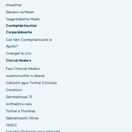
Imeachtaí
Dánlann na Meáin
Teagmhálaithe Meáin
Comhpháirtíochtaí
Corparáideacha
Cén fáth Comhpháirtíocht le
Apollo?
Ceangail le Linn
Ciorcal Healers
Faoi Chiorcal Healers
nuashonruithe is déanaí
Cáilíocht agus Torthaí Cliniciúla
Creidiúnú
Sármhaitheas TF
Ionfhabhtú-rialú
Torthaí a Thomhas
Sábháilteacht Othair
TASCC
Claochlú Digiteach agus Intleacht