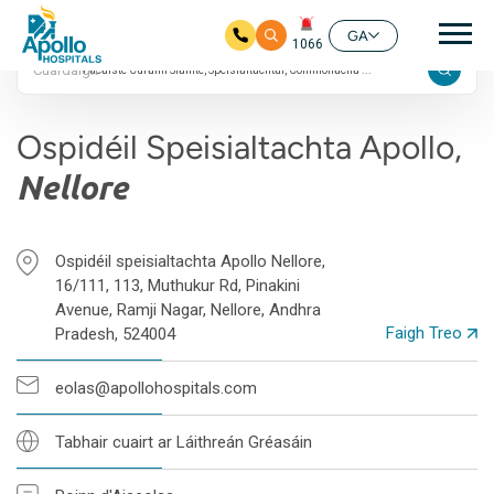
24/7
prí
4.8 Rátáil Google
GA
1066
Cuardaigh
Skip to main content
Ospidéil Speisialtachta Apollo,
Nellore
Ospidéil speisialtachta Apollo Nellore,
16/111, 113, Muthukur Rd, Pinakini
Avenue, Ramji Nagar, Nellore, Andhra
Faigh Treo
Pradesh, 524004
eolas@apollohospitals.com
Tabhair cuairt ar Láithreán Gréasáin