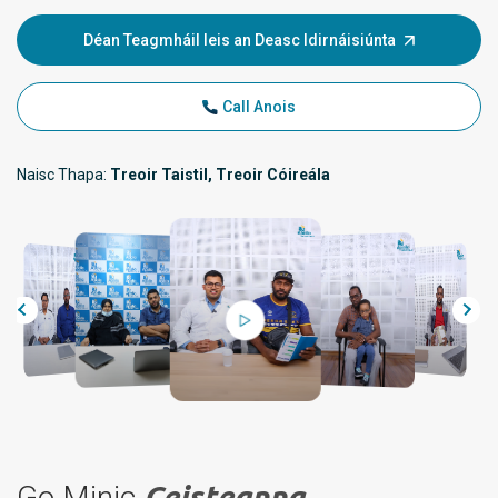
Déan Teagmháil leis an Deasc Idirnáisiúnta
Call Anois
Naisc Thapa:
Treoir Taistil, Treoir Cóireála
Go Minic
Ceisteanna