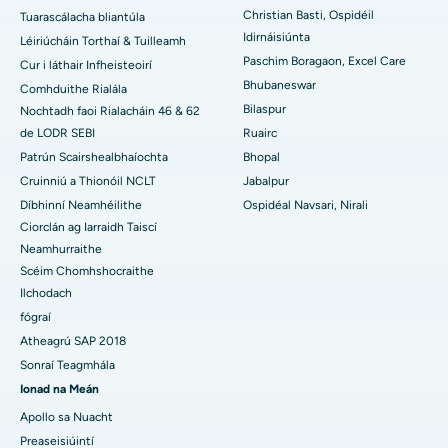
Christian Basti, Ospidéil
An tOspidéal is Fearr san Earnáil-19, Rourkela
Tuarascálacha bliantúla
Idirnáisiúnta
Léiriúcháin Torthaí & Tuilleamh
An tOspidéal is Fearr i Swargate, Pune
Paschim Boragaon, Excel Care
Cur i láthair Infheisteoirí
Bhubaneswar
Comhduithe Rialála
An tOspidéal Ailse is Fearr do Mhná i nDeisceart Delhi
Bilaspur
Nochtadh faoi Rialacháin 46 & 62
de LODR SEBI
Ruairc
Patrún Scairshealbhaíochta
Bhopal
Cruinniú a Thionóil NCLT
Jabalpur
Díbhinní Neamhéilithe
Ospidéal Navsari, Nirali
Ciorclán ag Iarraidh Taiscí
Neamhurraithe
Scéim Chomhshocraithe
Ilchodach
fógraí
Atheagrú SAP 2018
Sonraí Teagmhála
Ionad na Meán
Apollo sa Nuacht
Preaseisiúintí