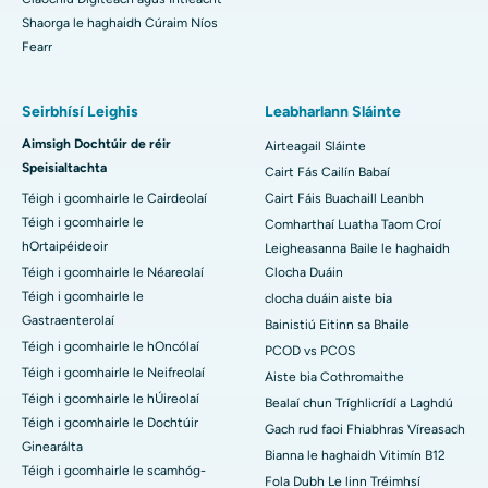
Shaorga le haghaidh Cúraim Níos
Fearr
Seirbhísí Leighis
Leabharlann Sláinte
Aimsigh Dochtúir de réir
Airteagail Sláinte
Speisialtachta
Cairt Fás Cailín Babaí
Téigh i gcomhairle le Cairdeolaí
Cairt Fáis Buachaill Leanbh
Téigh i gcomhairle le
Comharthaí Luatha Taom Croí
hOrtaipéideoir
Leigheasanna Baile le haghaidh
Téigh i gcomhairle le Néareolaí
Clocha Duáin
Téigh i gcomhairle le
clocha duáin aiste bia
Gastraenterolaí
Bainistiú Eitinn sa Bhaile
Téigh i gcomhairle le hOncólaí
PCOD vs PCOS
Téigh i gcomhairle le Neifreolaí
Aiste bia Cothromaithe
Téigh i gcomhairle le hÚireolaí
Bealaí chun Tríghlicrídí a Laghdú
Téigh i gcomhairle le Dochtúir
Gach rud faoi Fhiabhras Víreasach
Ginearálta
Bianna le haghaidh Vitimín B12
Téigh i gcomhairle le scamhóg-
Fola Dubh Le linn Tréimhsí