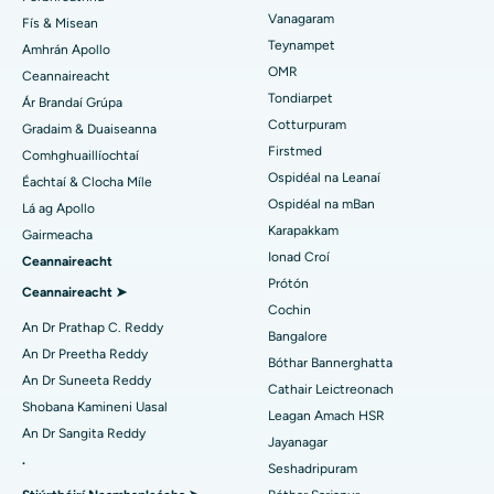
An tIonad Croí is Fearr i Thousand Lights, Chennai
Vanagaram
Fís & Misean
Máinliacht Lasik
An tOspidéal is Fearr i Jubilee Hills, Hyderabad
Teynampet
Amhrán Apollo
Aimsigh Péidiatraiceach
OMR
Ceannaireacht
Rhinoplasty
An tOspidéal is Fearr i Tondiarpet, Chennai
Tondiarpet
Ár Brandaí Grúpa
Cotturpuram
Gradaim & Duaiseanna
Liposuction
An tOspidéal is Fearr i Kotturpuram, Chennai
Aimsigh Deirmeolaí
Firstmed
Comhghuaillíochtaí
Angiogram Corónach
Ospidéal is Fearr i Bóthar Kovai, Karur
Ospidéal na Leanaí
Éachtaí & Clocha Míle
Ospidéal na mBan
Lá ag Apollo
Athsholáthar Comhla Aortach Transcatheter
An tOspidéal is Fearr i Karapakkam, Chennai
Karapakkam
Aimsigh Úireolaí
Gairmeacha
Ionad Croí
Ceannaireacht
Deisiú Comhla MitraClip
An tOspidéal is Fearr in Arilova, Vizag
Prótón
Ceannaireacht ➤
Máinliacht Chairdiach Íosta Ionrach
An tOspidéal is Fearr i Kanpur Road, Lucknow
Cochin
Aimsigh Diaibéiteolaí
An Dr Prathap C. Reddy
Bangalore
Ablation Catheter
An tOspidéal is Fearr in Earnáil-26, Noida
An Dr Preetha Reddy
Bóthar Bannerghatta
An Dr Suneeta Reddy
Cathair Leictreonach
Aimsigh Gínéiceolaí
Máinliacht Atógála ACL
An tOspidéal is Fearr i Gandhinagar, Ahmedabad
Shobana Kamineni Uasal
Leagan Amach HSR
An Dr Sangita Reddy
Athsholáthar Ghualainn Droim ar Ais
An tOspidéal is Fearr in Aragonda, Andhra Pradesh
Jayanagar
.
Seshadripuram
Aimsigh Lia Ginearálta
Ablation Endometrial
An tOspidéal is Fearr i mBóthar Bannerghatta, Bangalore