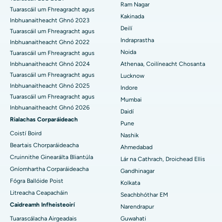
Ram Nagar
Tuarascáil um Fhreagracht agus
Athsholáthar Glún Iomlán Ceirmeach
An tOspidéal is Fearr i Panchavati, Nashik
Kakinada
Inbhuanaitheacht Ghnó 2023
Deilí
ERCP
Tuarascáil um Fhreagracht agus
An tOspidéal is Fearr i Secunderabad, Hyderabad
Indraprastha
Inbhuanaitheacht Ghnó 2022
Ospidéal is Fearr i Seshadripuram, Bangalore
Noida
Tuarascáil um Fhreagracht agus
Inbhuanaitheacht Ghnó 2024
Athenaa, Coilíneacht Chosanta
An tOspidéal is Fearr i Waltair Main Road, Visakhapatnam
Tuarascáil um Fhreagracht agus
Lucknow
Inbhuanaitheacht Ghnó 2025
Indore
An tOspidéal is Fearr i mBóthar Subhash Nagar, Karimnagar
Tuarascáil um Fhreagracht agus
Mumbai
Inbhuanaitheacht Ghnó 2026
Ospidéal is Fearr i Managari, Karaikudi
Daidí
Rialachas Corparáideach
Pune
An tOspidéal is Fearr in Arepally, Warangal
Coistí Boird
Nashik
Beartais Chorparáideacha
Ahmedabad
An tOspidéal is Fearr i gCoilíneacht Arera, Bhopal
Cruinnithe Ginearálta Bliantúla
Lár na Cathrach, Droichead Ellis
Gníomhartha Corparáideacha
Ospidéal is Fearr i Jayanagar, Bangalore
Gandhinagar
Fógra Ballóide Poist
Kolkata
An tOspidéal is Fearr i KK Nagar, Madurai
Litreacha Ceapacháin
Seachbhóthar EM
Caidreamh Infheisteoirí
Narendrapur
Ospidéal is Fearr i Ramji Nagar, Nellore
Tuarascálacha Airgeadais
Guwahati