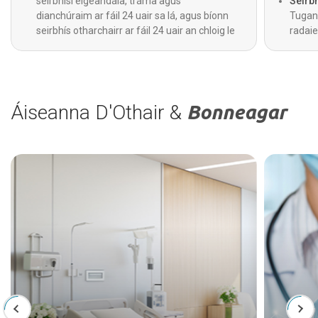
seirbhísí éigeandála, tráma agus
Seirb
dianchúraim ar fáil 24 uair sa lá, agus bíonn
Tugan
seirbhís otharchairr ar fáil 24 uair an chloig le
radaie
haghaidh cúram práinneach chomh maith.
láithr
foirne
diagnó
Áiseanna D'Othair &
Bonneagar