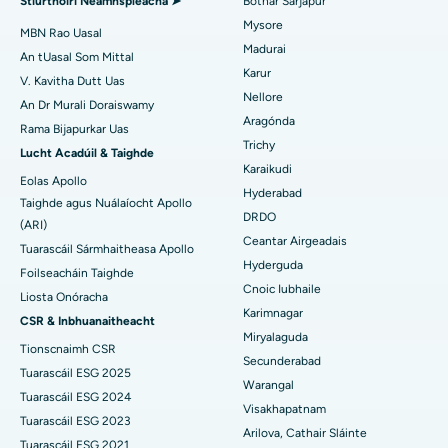
Stiúrthóirí Neamhspleácha ➤
Bóthar Sarjapur
Mysore
Embolization Artaire útarach
An tOspidéal is Fearr in Aonad-15, Bhubaneswar
MBN Rao Uasal
Madurai
An tUasal Som Mittal
Aimsigh Síceolaí
Cystectomy ovarian
An tOspidéal is Fearr i Seepat Road, Bilaspur
Karur
V. Kavitha Dutt Uas
Nellore
An Dr Murali Doraiswamy
Máinliacht Ailse Cíche
An tOspidéal is Fearr in Ellisbridge, Ahmedabad
Aragónda
Rama Bijapurkar Uas
Aimsigh Máinlia Ginearálta
Trichy
Brachteiripe
An tOspidéal is Fearr i Nua-Deilí
Lucht Acadúil & Taighde
Karaikudi
Eolas Apollo
colonoscopy
An tOspidéal is Fearr i DRDO, Hyderabad
Hyderabad
Taighde agus Nuálaíocht Apollo
DRDO
(ARI)
Polypectomy
An tOspidéal is Fearr i GS Road, Guwahati
Ceantar Airgeadais
Tuarascáil Sármhaitheasa Apollo
Hyderguda
Spreagadh Deep Brain
An tOspidéal is Fearr i Hyderguda, Hyderabad
Foilseacháin Taighde
Cnoic Iubhaile
Liosta Onóracha
Scagdhealú peritoneal
An tOspidéal is Fearr i Vijay Nagar, Indore
Karimnagar
CSR & Inbhuanaitheacht
Miryalaguda
Tionscnaimh CSR
Bithóipse Duán
An tOspidéal is Fearr i Suryaraopeta Main Road, Kakinada
Secunderabad
Tuarascáil ESG 2025
Warangal
Parathyroidectomy
An tOspidéal is Fearr i gCanáil Chiorclach Bhóthar, Kolkata
Tuarascáil ESG 2024
Visakhapatnam
Tuarascáil ESG 2023
Máinliacht Cytoreductive
An tOspidéal is Fearr i CBD Belapur, Navi Mumbai
Arilova, Cathair Sláinte
Tuarascáil ESG 2021