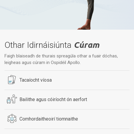
Othar Idirnáisiúnta
Cúram
Faigh blaiseadh de thurais spreagúla othar a fuair dóchas,
leigheas agus cúram in Ospidéil Apollo.
Tacaíocht víosa
Bailithe agus cóiríocht ón aerfort
Comhordaitheoirí tiomnaithe