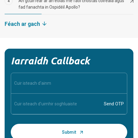
An gcuirfear ar an eolas mé faoi chostas cóireála agus
4
fad fanachta in Ospidéil Apollo?
Féach ar gach
Iarraidh Callback