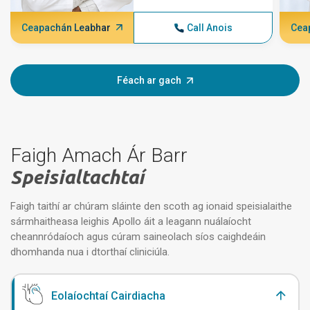
Ceapachán Leabhar
Call Anois
Cea
Féach ar gach
Faigh Amach Ár Barr
Speisialtachtaí
Faigh taithí ar chúram sláinte den scoth ag ionaid speisialaithe
sármhaitheasa leighis Apollo áit a leagann nuálaíocht
cheannródaíoch agus cúram saineolach síos caighdeáin
dhomhanda nua i dtorthaí cliniciúla.
Eolaíochtaí Cairdiacha