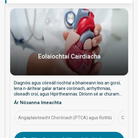
Eolaíochtaí Cairdiacha
Diagnóis agus cóireáil riochtaí a bhaineann leis an gcroí,
lena n-áirítear galar artaire corónach, arrhythmias,
cliseadh croí, agus Hipirtheannas. Díríonn sé ar chúram
coisctheach, nósanna imeachta idirghabhálacha, agus
Ár Nósanna Imeachta
bainistíocht fhadtéarmach ar shláinte chairdiach.
Angaplaisteacht Chorónach (PTCA) agus Rothlú
CABG (Gr