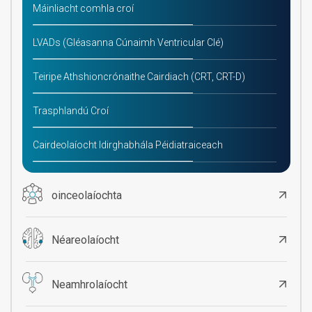
Máinliacht comhla croí
LVADs (Gléasanna Cúnaimh Ventricular Clé)
Teiripe Athshioncrónaithe Cairdiach (CRT, CRT-D)
Trasphlandú Croí
Cairdeolaíocht Idirghabhála Péidiatraiceach
oinceolaíochta
Néareolaíocht
Neamhrolaíocht