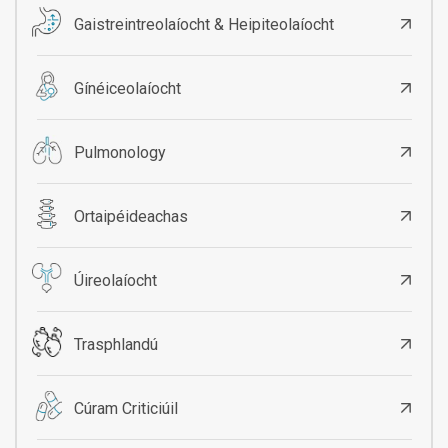
Gaistreintreolaíocht & Heipiteolaíocht
Gínéiceolaíocht
Pulmonology
Ortaipéideachas
Úireolaíocht
Trasphlandú
Cúram Criticiúil