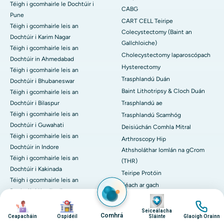
Téigh i gcomhairle le Dochtúir i
CABG
Pune
CART CELL Teiripe
Téigh i gcomhairle leis an
Colecystectomy (Baint an
Dochtúir i Karim Nagar
Gallchloiche)
Téigh i gcomhairle leis an
Cholecystectomy laparoscópach
Dochtúir in Ahmedabad
Hysterectomy
Téigh i gcomhairle leis an
Trasphlandú Duán
Dochtúir i Bhubaneswar
Baint Lithotripsy & Cloch Duán
Téigh i gcomhairle leis an
Dochtúir i Bilaspur
Trasphlandú ae
Téigh i gcomhairle leis an
Trasphlandú Scamhóg
Dochtúir i Guwahati
Deisiúchán Comhla Mitral
Téigh i gcomhairle leis an
Arthroscopy Hip
Dochtúir in Indore
Athsholáthar Iomlán na gCrom
Téigh i gcomhairle leis an
(THR)
Dochtúir i Kakinada
Teiripe Protóin
Téigh i gcomhairle leis an
Féach ar gach
Dochtúir i Karaikudi
Íomha
Treoir comharthaí
Téigh i gcomhairle leis an
Íomha
Íomha
Íomha
Péine Géar cliabh
Seiceálacha
Dochtúir i Karur
Comhrá
Ceapacháin
Ospidéil
Sláinte
Glaoigh Orainn
Hemoptysis (casacht aníos fola)