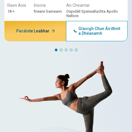
Raon Aois
Inscne
An Cheantar
18 +
fireann baineann
Ospidéil Speisialtachta Apollo
Nellore
Glaoigh Chun Áirithint
Pacáiste Leabhar
a Dhéanamh