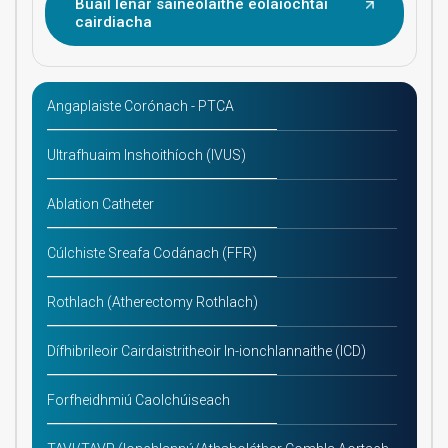
Buail lenár saineolaithe eolaíochtaí
cairdiacha
Angaplaiste Corónach - PTCA
Ultrafhuaim Inshoithíoch (IVUS)
Ablation Catheter
Cúlchiste Sreafa Codánach (FFR)
Rothlach (Atherectomy Rothlach)
Dífhibrileoir Cairdaistritheoir In-ionchlannaithe (ICD)
Forfheidhmiú Caolchúiseach