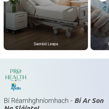
Saoráid Leapa
Bí Réamhghníomhach -
Bí Ar Son
Na Sláinte!