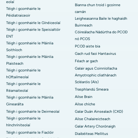
eolaí
Bianna chun troid i gcoinne
Téigh i gcomhairle le
carnán
Péidiatraiceoir
Leigheasanna Baile le haghaidh
Téigh i gcomhairle le Gínéiceolaí
Buinneach
Téigh i gcomhairle le Speisialtóir
Cóireálacha Nádúrtha do PCOD
ENT
nó PCOS
Téigh i gcomhairle le Máinlia
PCOD aiste bia
Soithíoch
Gach rud faoi Hantavirus
Téigh i gcomhairle le Máinlia
Féach ar gach
Plaisteach
Galair agus Coinníollacha
Téigh i gcomhairle le
Amyotrophic cliathánach
hOftailmeolaí
Scléaróis (Als)
Téigh i gcomhairle le
Trasphlandú Smeara
Réamaiteolaí
Ailse Brain
Téigh i gcomhairle le Máinlia
Ginearálta
Ailse chíche
Téigh i gcomhairle le Deirmeolaí
Galar Duán Ainsealach (CKD)
Téigh i gcomhairle le
Ailse Chalaireicteach
hInchríniteolaí
Galar Artery Chorónaigh
Téigh i gcomhairle le Fiaclóir
Diaibéiteas Mellitus