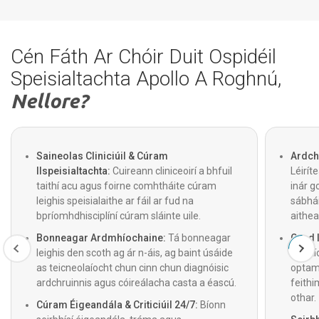
Cén Fáth Ar Chóir Duit Ospidéil
Speisialtachta Apollo A Roghnú,
Nellore?
Saineolas Cliniciúil & Cúram
Ardch
Ilspeisialtachta:
Cuireann cliniceoirí a bhfuil
Léirít
taithí acu agus foirne comhtháite cúram
inár g
leighis speisialaithe ar fáil ar fud na
sábhái
bpríomhdhisciplíní cúram sláinte uile.
aithe
Bonneagar Ardmhíochaine:
Tá bonneagar
Cead 
leighis den scoth ag ár n-áis, ag baint úsáide
Cinntí
as teicneolaíocht chun cinn chun diagnóisic
optam
ardchruinnis agus cóireálacha casta a éascú.
feithi
othar.
Cúram Éigeandála & Criticiúil 24/7:
Bíonn