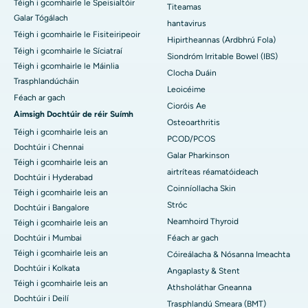
Téigh i gcomhairle le Speisialtóir
Titeamas
Galar Tógálach
hantavirus
Téigh i gcomhairle le Fisiteiripeoir
Hipirtheannas (Ardbhrú Fola)
Téigh i gcomhairle le Síciatraí
Siondróm Irritable Bowel (IBS)
Téigh i gcomhairle le Máinlia
Clocha Duáin
Trasphlandúcháin
Leoicéime
Féach ar gach
Cioróis Ae
Aimsigh Dochtúir de réir Suímh
Osteoarthritis
Téigh i gcomhairle leis an
PCOD/PCOS
Dochtúir i Chennai
Galar Pharkinson
Téigh i gcomhairle leis an
airtríteas réamatóideach
Dochtúir i Hyderabad
Coinníollacha Skin
Téigh i gcomhairle leis an
Stróc
Dochtúir i Bangalore
Neamhoird Thyroid
Téigh i gcomhairle leis an
Dochtúir i Mumbai
Féach ar gach
Téigh i gcomhairle leis an
Cóireálacha & Nósanna Imeachta
Dochtúir i Kolkata
Angaplasty & Stent
Téigh i gcomhairle leis an
Athsholáthar Gneanna
Dochtúir i Deilí
Trasphlandú Smeara (BMT)