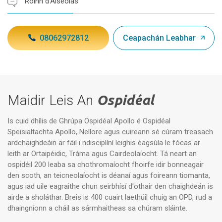
Roinn d'Aiseolas
08062972812
Ceapachán Leabhar
Maidir Leis An
Ospidéal
Is cuid dhílis de Ghrúpa Ospidéal Apollo é Ospidéal
Speisialtachta Apollo, Nellore agus cuireann sé cúram treasach
ardchaighdeáin ar fáil i ndisciplíní leighis éagsúla le fócas ar
leith ar Ortaipéidic, Tráma agus Cairdeolaíocht. Tá neart an
ospidéil 200 leaba sa chothromaíocht fhoirfe idir bonneagair
den scoth, an teicneolaíocht is déanaí agus foireann tiomanta,
agus iad uile eagraithe chun seirbhísí d'othair den chaighdeán is
airde a sholáthar. Breis is 400 cuairt laethúil chuig an OPD, rud a
dhaingníonn a cháil as sármhaitheas sa chúram sláinte.