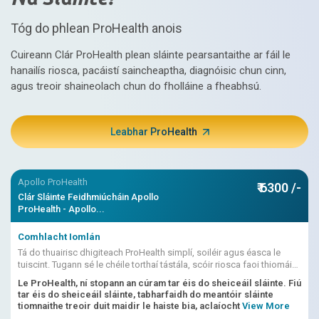
Tóg do phlean ProHealth anois
Cuireann Clár ProHealth plean sláinte pearsantaithe ar fáil le
hanailís riosca, pacáistí saincheaptha, diagnóisic chun cinn,
agus treoir shaineolach chun do fholláine a fheabhsú.
Leabhar ProHealth
Apollo ProHealth
₹ 6300 /-
Clár Sláinte Feidhmiúcháin Apollo
ProHealth - Apollo...
Comhlacht Iomlán
Tá do thuairisc dhigiteach ProHealth simplí, soiléir agus éasca le
tuiscint. Tugann sé le chéile torthaí tástála, scóir riosca faoi thiomáint
AI, léirmhínithe dochtúra
Le ProHealth, ní stopann an cúram tar éis do sheiceáil sláinte. Fiú
tar éis do sheiceáil sláinte, tabharfaidh do meantóir sláinte
tiomnaithe treoir duit maidir le haiste bia, aclaíocht
View More