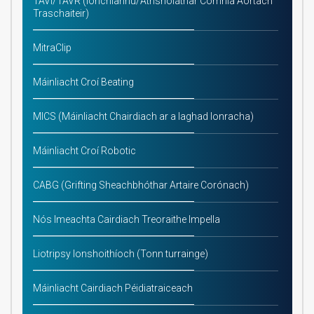
TAVI/TAVR (Ionchlannú/Athsholáthar Comhla Aortach
Traschaiteir)
MitraClip
Máinliacht Croí Beating
MICS (Máinliacht Chairdiach ar a laghad Ionracha)
Máinliacht Croí Robotic
CABG (Grifting Sheachbhóthar Artaire Corónach)
Nós Imeachta Cairdiach Treoraithe Impella
Liotripsy Ionshoithíoch (Tonn turrainge)
Máinliacht Cairdiach Péidiatraiceach