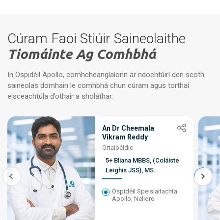
Cúram Faoi Stiúir Saineolaithe
Tiomáinte Ag Comhbhá
In Ospidéil Apollo, comhcheanglaíonn ár ndochtúirí den scoth
saineolas domhain le comhbhá chun cúram agus torthaí
eisceachtúla d’othair a sholáthar.
An Dr Cheemala
Vikram Reddy
Ortaipéidic
5+ Bliana MBBS, (Coláiste
Leighis JSS), MS
Ortaipéideach,
Comhaltacht i nGortuithe
Ospidéil Speisialtachta
Apollo, Nellore
Spóirt