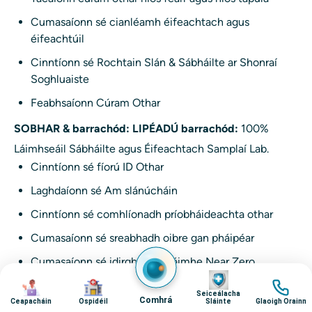
Cumasaíonn sé cianléamh éifeachtach agus
éifeachtúil
Cinntíonn sé Rochtain Slán & Sábháilte ar Shonraí
Soghluaiste
Feabhsaíonn Cúram Othar
SOBHAR & barrachód: LIPÉADÚ barrachód:
100%
Láimhseáil Sábháilte agus Éifeachtach Samplaí Lab.
Cinntíonn sé fíorú ID Othar
Laghdaíonn sé Am slánúcháin
Cinntíonn sé comhlíonadh príobháideachta othar
Cumasaíonn sé sreabhadh oibre gan pháipéar
Cumasaíonn sé idirghabháil láimhe Near Zero
Íomha
Íomha
Íomha
Íomha
Seachadadh go hiomlán trí Apollo MedMantra
Seiceálacha
Comhrá
Ceapacháin
Ospidéil
Sláinte
Glaoigh Orainn
Analytics Mór Sonraí