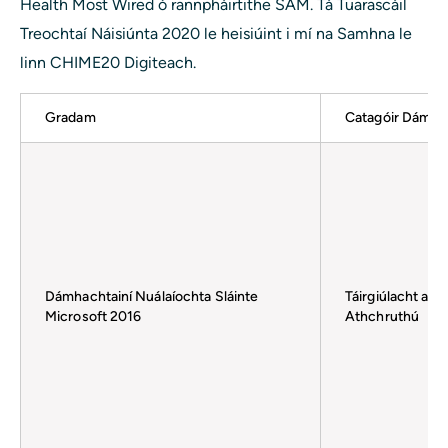
Health Most Wired ó rannpháirtithe SAM. Tá Tuarascáil
Treochtaí Náisiúnta 2020 le heisiúint i mí na Samhna le
linn CHIME20 Digiteach.
Gradam
Catagóir Dámha
Dámhachtainí Nuálaíochta Sláinte
Táirgiúlacht agu
Microsoft 2016
Athchruthú