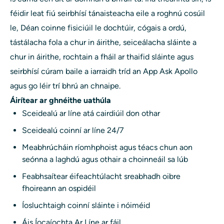
féidir leat fiú seirbhísí tánaisteacha eile a roghnú cosúil
le, Déan coinne fisiciúil le dochtúir, cógais a ordú,
tástálacha fola a chur in áirithe, seiceálacha sláinte a
chur in áirithe, rochtain a fháil ar thaifid sláinte agus
seirbhísí cúram baile a iarraidh tríd an App Ask Apollo
agus go léir trí bhrú an chnaipe.
Áirítear ar ghnéithe uathúla
Sceidealú ar líne atá cairdiúil don othar
Sceidealú coinní ar líne 24/7
Meabhrúcháin ríomhphoist agus téacs chun aon
seónna a laghdú agus othair a choinneáil sa lúb
Feabhsaítear éifeachtúlacht sreabhadh oibre
fhoireann an ospidéil
Íosluchtaigh coinní sláinte i nóiméid
Áis Íocaíochta Ar Líne ar fáil