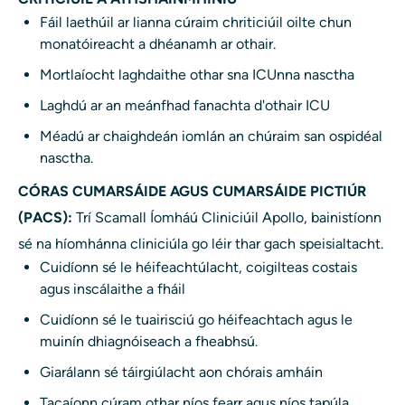
Fáil laethúil ar lianna cúraim chriticiúil oilte chun
monatóireacht a dhéanamh ar othair.
Mortlaíocht laghdaithe othar sna ICUnna nasctha
Laghdú ar an meánfhad fanachta d'othair ICU
Méadú ar chaighdeán iomlán an chúraim san ospidéal
nasctha.
CÓRAS CUMARSÁIDE AGUS CUMARSÁIDE PICTIÚR
(PACS):
Trí Scamall Íomháú Cliniciúil Apollo, bainistíonn
sé na híomhánna cliniciúla go léir thar gach speisialtacht.
Cuidíonn sé le héifeachtúlacht, coigilteas costais
agus inscálaithe a fháil
Cuidíonn sé le tuairisciú go héifeachtach agus le
muinín dhiagnóiseach a fheabhsú.
Giarálann sé táirgiúlacht aon chórais amháin
Tacaíonn cúram othar níos fearr agus níos tapúla