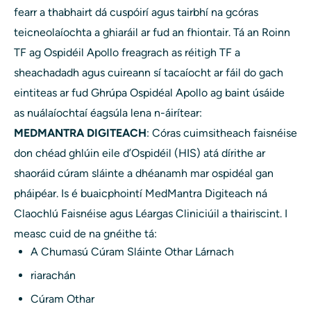
fearr a thabhairt dá cuspóirí agus tairbhí na gcóras
teicneolaíochta a ghiaráil ar fud an fhiontair. Tá an Roinn
TF ag Ospidéil Apollo freagrach as réitigh TF a
sheachadadh agus cuireann sí tacaíocht ar fáil do gach
eintiteas ar fud Ghrúpa Ospidéal Apollo ag baint úsáide
as nuálaíochtaí éagsúla lena n-áirítear:
MEDMANTRA DIGITEACH
: Córas cuimsitheach faisnéise
don chéad ghlúin eile d’Ospidéil (HIS) atá dírithe ar
shaoráid cúram sláinte a dhéanamh mar ospidéal gan
pháipéar. Is é buaicphointí MedMantra Digiteach ná
Claochlú Faisnéise agus Léargas Cliniciúil a thairiscint. I
measc cuid de na gnéithe tá:
A Chumasú Cúram Sláinte Othar Lárnach
riarachán
Cúram Othar