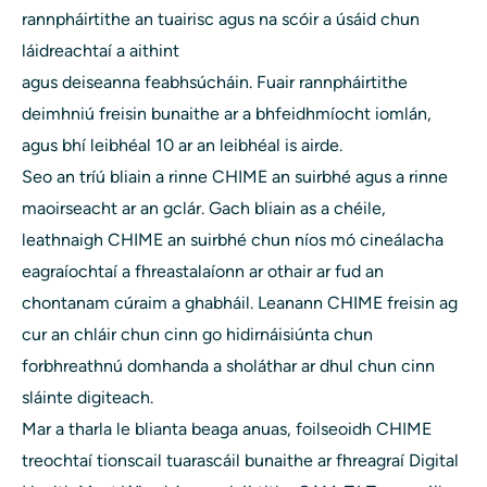
rannpháirtithe an tuairisc agus na scóir a úsáid chun
láidreachtaí a aithint
agus deiseanna feabhsúcháin. Fuair ​​rannpháirtithe
deimhniú freisin bunaithe ar a bhfeidhmíocht iomlán,
agus bhí leibhéal 10 ar an leibhéal is airde.
Seo an tríú bliain a rinne CHIME an suirbhé agus a rinne
maoirseacht ar an gclár. Gach bliain as a chéile,
leathnaigh CHIME an suirbhé chun níos mó cineálacha
eagraíochtaí a fhreastalaíonn ar othair ar fud an
chontanam cúraim a ghabháil. Leanann CHIME freisin ag
cur an chláir chun cinn go hidirnáisiúnta chun
forbhreathnú domhanda a sholáthar ar dhul chun cinn
sláinte digiteach.
Mar a tharla le blianta beaga anuas, foilseoidh CHIME
treochtaí tionscail
tuarascáil bunaithe ar fhreagraí Digital