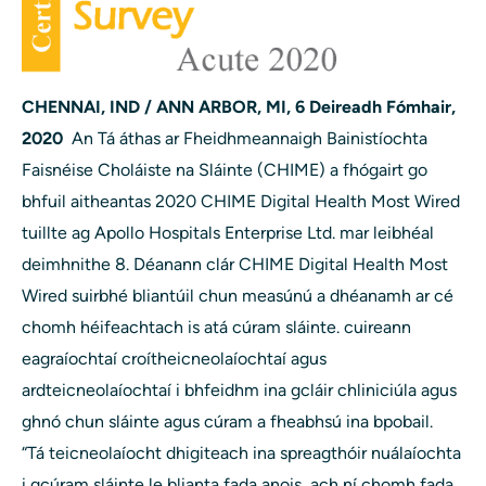
CHENNAI, IND / ANN ARBOR, MI, 6 Deireadh Fómhair,
2020
An
Tá áthas ar Fheidhmeannaigh Bainistíochta
Faisnéise Choláiste na Sláinte (CHIME) a ​​fhógairt go
bhfuil aitheantas 2020 CHIME Digital Health Most Wired
tuillte ag Apollo Hospitals Enterprise Ltd. mar leibhéal
deimhnithe 8. Déanann clár CHIME Digital Health Most
Wired suirbhé bliantúil chun measúnú a dhéanamh ar cé
chomh héifeachtach is atá cúram sláinte. cuireann
eagraíochtaí croítheicneolaíochtaí agus
ardteicneolaíochtaí i bhfeidhm ina gcláir chliniciúla agus
ghnó
chun sláinte agus cúram a fheabhsú ina bpobail.
“Tá teicneolaíocht dhigiteach ina spreagthóir nuálaíochta
i gcúram sláinte le blianta fada anois, ach ní chomh fada