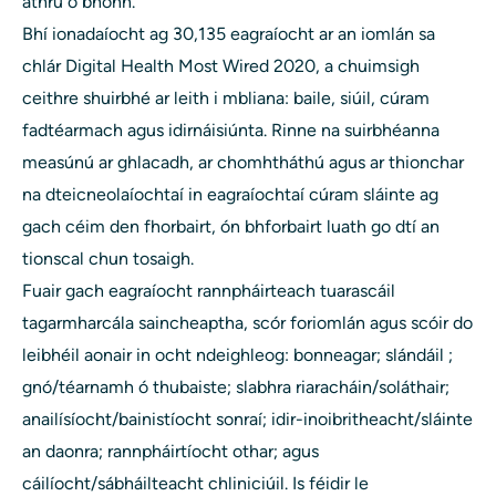
athrú ó bhonn.”
Bhí ionadaíocht ag 30,135 eagraíocht ar an iomlán sa
chlár Digital Health Most Wired 2020, a chuimsigh
ceithre shuirbhé ar leith i mbliana: baile, siúil, cúram
fadtéarmach agus idirnáisiúnta. Rinne na suirbhéanna
measúnú ar ghlacadh, ar chomhtháthú agus ar thionchar
na dteicneolaíochtaí in eagraíochtaí cúram sláinte ag
gach céim den fhorbairt, ón bhforbairt luath go dtí an
tionscal chun tosaigh.
Fuair ​​gach eagraíocht rannpháirteach tuarascáil
tagarmharcála saincheaptha, scór foriomlán agus scóir do
leibhéil aonair in ocht ndeighleog: bonneagar; slándáil ;
gnó/téarnamh ó thubaiste; slabhra riaracháin/soláthair;
anailísíocht/bainistíocht sonraí; idir-inoibritheacht/sláinte
an daonra; rannpháirtíocht othar; agus
cáilíocht/sábháilteacht chliniciúil. Is féidir le