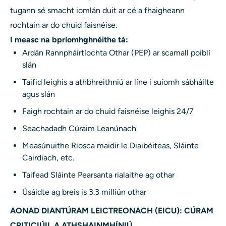
tugann sé smacht iomlán duit ar cé a fhaigheann
rochtain ar do chuid faisnéise.
I measc na bpríomhghnéithe tá:
Ardán Rannpháirtíochta Othar (PEP) ar scamall poiblí
slán
Taifid leighis a athbhreithniú ar líne i suíomh sábháilte
agus slán
Faigh rochtain ar do chuid faisnéise leighis 24/7
Seachadadh Cúraim Leanúnach
Measúnuithe Riosca maidir le Diaibéiteas, Sláinte
Cairdiach, etc.
Taifead Sláinte Pearsanta rialaithe ag othar
Úsáidte ag breis is 3.3 milliún othar
AONAD DIANTÚRAM LEICTREONACH (EICU): CÚRAM
CRITICIÚIL A ATHSHAINMHÍNIÚ