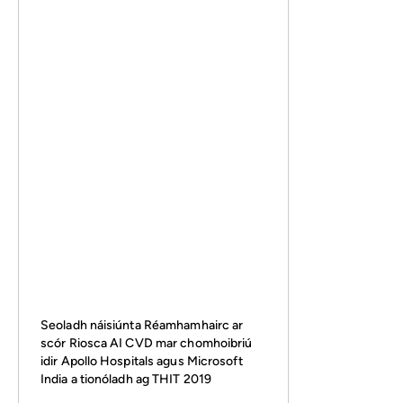
Seoladh náisiúnta Réamhamhairc ar
scór Riosca AI CVD mar chomhoibriú
idir Apollo Hospitals agus Microsoft
India a tionóladh ag THIT 2019