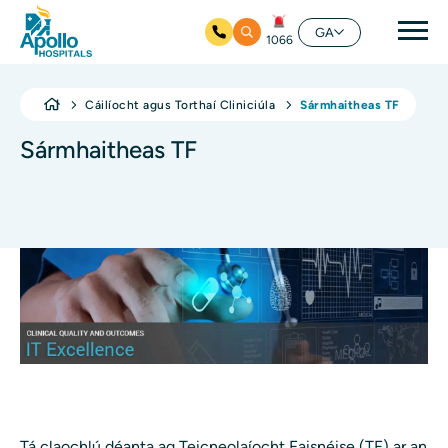
prí
GA
1066
Skip to main content
Cáilíocht agus Torthaí Cliniciúla
Sármhaitheas TF
Sármhaitheas TF
Tá claochlú déanta ag Teicneolaíocht Faisnéise (TF) ar an