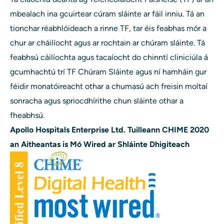
mbealach ina gcuirtear cúram sláinte ar fáil inniu. Tá an
tionchar réabhlóideach a rinne TF, tar éis feabhas mór a
chur ar cháilíocht agus ar rochtain ar chúram sláinte. Tá
feabhsú cáilíochta agus tacaíocht do chinntí cliniciúla á
gcumhachtú trí TF Chúram Sláinte agus ní hamháin gur
féidir monatóireacht othar a chumasú ach freisin moltaí
sonracha agus spriocdhírithe chun sláinte othar a
fheabhsú.
Apollo Hospitals Enterprise Ltd. Tuilleann CHIME 2020
an Aitheantas is Mó Wired ar Shláinte Dhigiteach