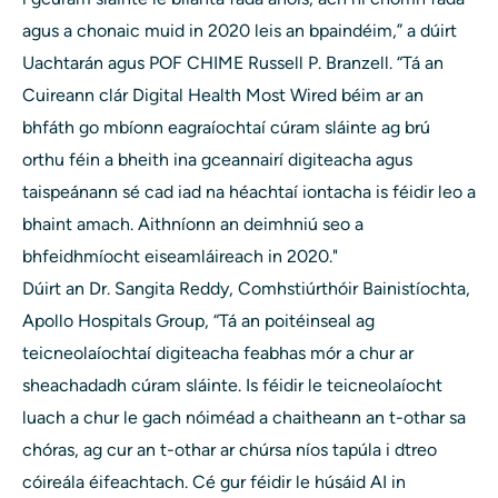
agus a chonaic muid in 2020 leis an bpaindéim,” a dúirt
Uachtarán agus POF CHIME Russell P. Branzell. “Tá an
Cuireann clár Digital Health Most Wired béim ar an
bhfáth go mbíonn eagraíochtaí cúram sláinte ag brú
orthu féin a bheith ina gceannairí digiteacha agus
taispeánann sé cad iad na héachtaí iontacha is féidir leo a
bhaint amach. Aithníonn an deimhniú seo a
bhfeidhmíocht eiseamláireach in 2020.
"
Dúirt an Dr. Sangita Reddy, Comhstiúrthóir Bainistíochta,
Apollo Hospitals Group, “Tá an poitéinseal ag
teicneolaíochtaí digiteacha feabhas mór a chur ar
sheachadadh cúram sláinte. Is féidir le teicneolaíocht
luach a chur le gach nóiméad a chaitheann an t-othar sa
chóras, ag cur an t-othar ar chúrsa níos tapúla i dtreo
cóireála éifeachtach. Cé gur féidir le húsáid AI in