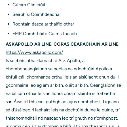
Cúram Cliniciúil
Seirbhísí Coimhdeacha
Rochtain éasca ar thaifid othar
EMR Comhtháite Cuimsitheach
ASKAPOLLO AR LÍNE
:
CÓRAS CEAPACHÁIN AR LÍNE
https://www.askapollo.com/
Is seirbhís othar-lárnach é Ask Apollo, a
chomhcheanglaíonn saineolas na ndochtúirí Apollo a
bhfuil cáil dhomhanda orthu, leis an áisiúlacht chun dul i
gcomhairle leo ag am ar bith, ó áit ar bith. Ceanglaíonn sé
na billiúin othar leis an líonra cúram sláinte is forbartha
san Áise trí fhíseán, guthghlao agus ríomhphost. Ligeann
sé d’úsáideoirí labhairt leis na dochtúirí duine le duine, trí
fhíschomhdháil nó nascadh leo trí ghuth nó ríomhphost,
is cuma cén áit ar domhan a bhfuil tú. Ina theannta sin, is