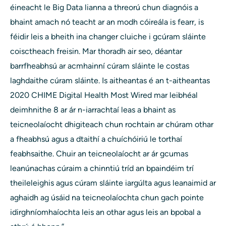
éineacht le Big Data lianna a threorú chun diagnóis a
bhaint amach nó teacht ar an modh cóireála is fearr, is
féidir leis a bheith ina changer cluiche i gcúram sláinte
coisctheach freisin. Mar thoradh air seo, déantar
barrfheabhsú ar acmhainní cúram sláinte le costas
laghdaithe cúram sláinte. Is aitheantas é an t-aitheantas
2020 CHIME Digital Health Most Wired mar leibhéal
deimhnithe 8 ar ár n-iarrachtaí leas a bhaint as
teicneolaíocht dhigiteach chun rochtain ar chúram othar
a fheabhsú agus a dtaithí a chuíchóiriú le torthaí
feabhsaithe. Chuir an teicneolaíocht ar ár gcumas
leanúnachas cúraim a chinntiú tríd an bpaindéim trí
theileleighis agus cúram sláinte iargúlta agus leanaimid ar
aghaidh ag úsáid na teicneolaíochta chun gach pointe
idirghníomhaíochta leis an othar agus leis an bpobal a