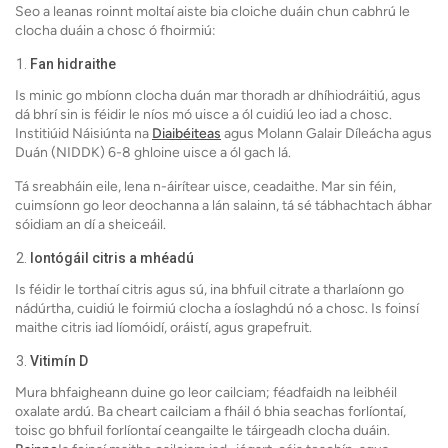
Seo a leanas roinnt moltaí aiste bia cloiche duáin chun cabhrú le
clocha duáin a chosc ó fhoirmiú:
Fan hidraithe
Is minic go mbíonn clocha duán mar thoradh ar dhíhiodráitiú, agus
dá bhrí sin is féidir le níos mó uisce a ól cuidiú leo iad a chosc.
Institiúid Náisiúnta na
Diaibéiteas
agus Molann Galair Díleácha agus
Duán (NIDDK) 6-8 ghloine uisce a ól gach lá.
Tá sreabháin eile, lena n-áirítear uisce, ceadaithe. Mar sin féin,
cuimsíonn go leor deochanna a lán salainn, tá sé tábhachtach ábhar
sóidiam an dí a sheiceáil.
Iontógáil citris a mhéadú
Is féidir le torthaí citris agus sú, ina bhfuil citrate a tharlaíonn go
nádúrtha, cuidiú le foirmiú clocha a íoslaghdú nó a chosc. Is foinsí
maithe citris iad líomóidí, oráistí, agus grapefruit.
Vitimín D
Mura bhfaigheann duine go leor cailciam; féadfaidh na leibhéil
oxalate ardú. Ba cheart cailciam a fháil ó bhia seachas forlíontaí,
toisc go bhfuil forlíontaí ceangailte le táirgeadh clocha duáin.