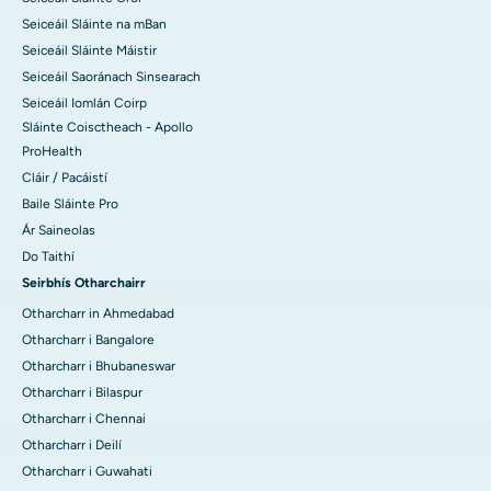
Seiceáil Sláinte na mBan
Seiceáil Sláinte Máistir
Seiceáil Saoránach Sinsearach
Seiceáil Iomlán Coirp
Sláinte Coisctheach - Apollo
ProHealth
Cláir / Pacáistí
Baile Sláinte Pro
Ár Saineolas
Do Taithí
Seirbhís Otharchairr
Otharcharr in Ahmedabad
Otharcharr i Bangalore
Otharcharr i Bhubaneswar
Otharcharr i Bilaspur
Otharcharr i Chennai
Otharcharr i Deilí
Otharcharr i Guwahati