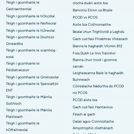
Téigh i gcomhairle le
clocha duáin aiste bia
Gastraenterolaí
Bainistiú Eitinn sa Bhaile
Téigh i gcomhairle le hOncólaí
PCOD vs PCOS
Téigh i gcomhairle le Neifreolaí
Aiste bia Cothromaithe
Téigh i gcomhairle le hÚireolaí
Bealaí chun Tríghlicrídí a Laghdú
Téigh i gcomhairle le Dochtúir
Gach rud faoi Fhiabhras Víreasach
Ginearálta
Bianna le haghaidh Vitimín B12
Téigh i gcomhairle le scamhóg-
Fola Dubh Le linn Tréimhsí
eolaí
Bianna chun troid i gcoinne
Téigh i gcomhairle le
carnán
Péidiatraiceoir
Leigheasanna Baile le haghaidh
Téigh i gcomhairle le Gínéiceolaí
Buinneach
Téigh i gcomhairle le Speisialtóir
Cóireálacha Nádúrtha do PCOD
ENT
nó PCOS
Téigh i gcomhairle le Máinlia
PCOD aiste bia
Soithíoch
Gach rud faoi Hantavirus
Téigh i gcomhairle le Máinlia
Féach ar gach
Plaisteach
Galair agus Coinníollacha
Téigh i gcomhairle le
Amyotrophic cliathánach
hOftailmeolaí