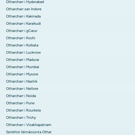
Otharcharr i Hyderabad
Otharcharr san Indore
Otharcharr i Kakinada
Otharcharr i Karaikudi
Otharcharr i gCarur
Otharcharr i Kochi
Otharcharr i Kolkata
Otharcharr i Lucknow
Otharcharr i Madurai
Otharcharr i Mumbai
Otharcharr i Mysore
Otharcharr i Nashik
Otharcharr i Nellore
Otharcharr i Noida
Otharcharr i Pune
Otharcharr i Rourkela
Otharcharr i Trichy
Otharcharr i Visakhapatnam
Seirbhísí Idirnáisiúnta Othar