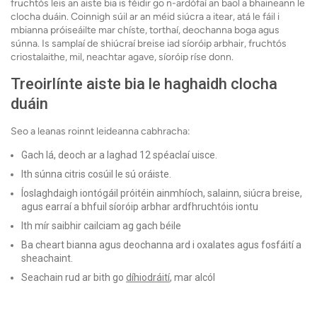
fruchtós leis an aiste bia is féidir go n-ardófaí an baol a bhaineann le
clocha duáin. Coinnigh súil ar an méid siúcra a itear, atá le fáil i
mbianna próiseáilte mar chíste, torthaí, deochanna boga agus
súnna. Is samplaí de shiúcraí breise iad síoróip arbhair, fruchtós
criostalaithe, mil, neachtar agave, síoróip ríse donn.
Treoirlínte aiste bia le haghaidh clocha
duáin
Seo a leanas roinnt leideanna cabhracha:
Gach lá, deoch ar a laghad 12 spéaclaí uisce.
Ith súnna citris cosúil le sú oráiste.
Íoslaghdaigh iontógáil próitéin ainmhíoch, salainn, siúcra breise,
agus earraí a bhfuil síoróip arbhar ardfhruchtóis iontu
Ith mír saibhir cailciam ag gach béile
Ba cheart bianna agus deochanna ard i oxalates agus fosfáití a
sheachaint.
Seachain rud ar bith go
díhiodráití
, mar alcól