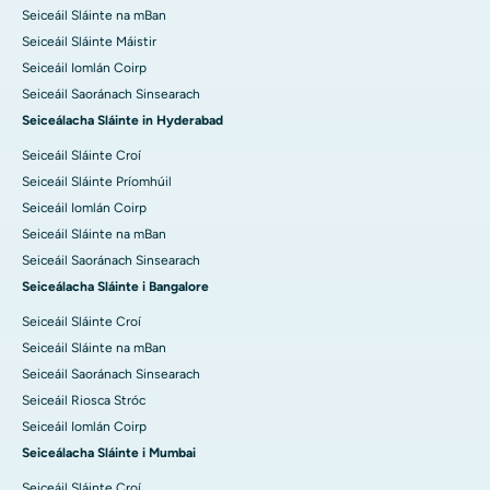
Seiceáil Sláinte na mBan
Seiceáil Sláinte Máistir
Seiceáil Iomlán Coirp
Seiceáil Saoránach Sinsearach
Seiceálacha Sláinte in Hyderabad
Seiceáil Sláinte Croí
Seiceáil Sláinte Príomhúil
Seiceáil Iomlán Coirp
Seiceáil Sláinte na mBan
Seiceáil Saoránach Sinsearach
Seiceálacha Sláinte i Bangalore
Seiceáil Sláinte Croí
Seiceáil Sláinte na mBan
Seiceáil Saoránach Sinsearach
Seiceáil Riosca Stróc
Seiceáil Iomlán Coirp
Seiceálacha Sláinte i Mumbai
Seiceáil Sláinte Croí