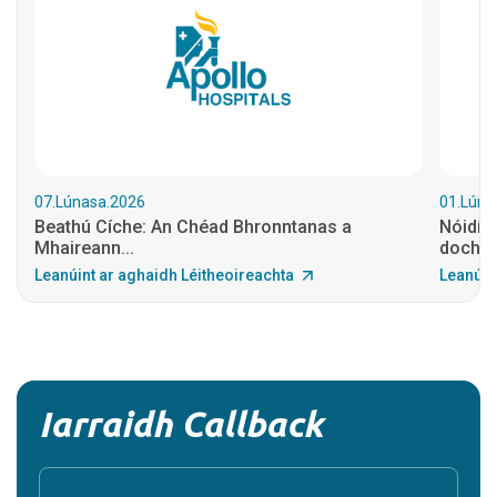
07.Lúnasa.2026
01.Lúna
Beathú Cíche: An Chéad Bhronntanas a
Nóidíní
Mhaireann...
dochtúi
Leanúint ar aghaidh Léitheoireachta
Leanúin
Iarraidh Callback