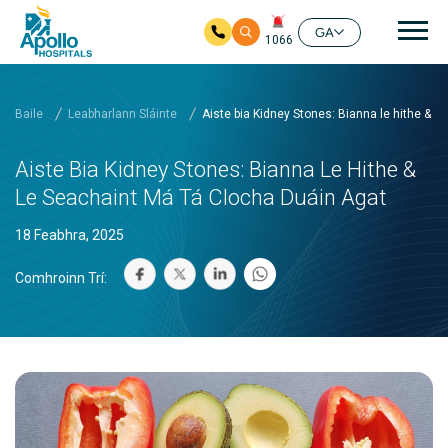
prí
GA
1066
Skip to main content
Baile
Leabharlann Sláinte
Aiste bia Kidney Stones: Bianna le hithe & l
Aiste Bia Kidney Stones: Bianna Le Hithe &
Le Seachaint Má Tá Clocha Duáin Agat
18 Feabhra, 2025
Comhroinn Trí: