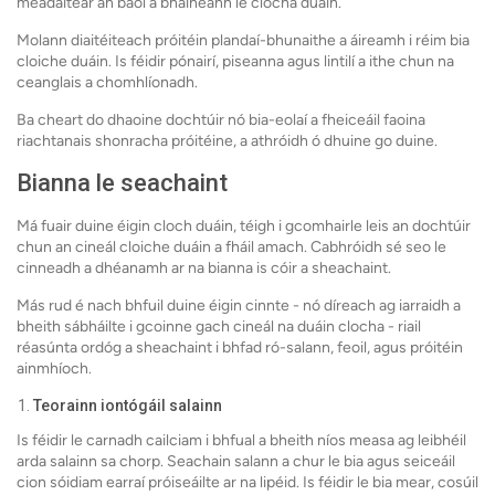
méadaítear an baol a bhaineann le clocha duáin.
Molann diaitéiteach próitéin plandaí-bhunaithe a áireamh i réim bia
cloiche duáin. Is féidir pónairí, piseanna agus lintilí a ithe chun na
ceanglais a chomhlíonadh.
Ba cheart do dhaoine dochtúir nó bia-eolaí a fheiceáil faoina
riachtanais shonracha próitéine, a athróidh ó dhuine go duine.
Bianna le seachaint
Má fuair duine éigin cloch duáin, téigh i gcomhairle leis an dochtúir
chun an cineál cloiche duáin a fháil amach. Cabhróidh sé seo le
cinneadh a dhéanamh ar na bianna is cóir a sheachaint.
Más rud é nach bhfuil duine éigin cinnte - nó díreach ag iarraidh a
bheith sábháilte i gcoinne gach cineál na duáin clocha - riail
réasúnta ordóg a sheachaint i bhfad ró-salann, feoil, agus próitéin
ainmhíoch.
Teorainn iontógáil salainn
Is féidir le carnadh cailciam i bhfual a bheith níos measa ag leibhéil
arda salainn sa chorp. Seachain salann a chur le bia agus seiceáil
cion sóidiam earraí próiseáilte ar na lipéid. Is féidir le bia mear, cosúil