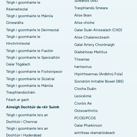
Scléaróis (Als)
Téigh i gcomhairle le
Trasphlandú Smeara
Réamaiteolaí
Ailse Brain
Téigh i gcomhairle le Máinlia
Ginearálta
Ailse chíche
Téigh i gcomhairle le Deirmeolaí
Galar Duán Ainsealach (CKD)
Téigh i gcomhairle le
Ailse Chalaireicteach
hInchríniteolaí
Galar Artery Chorónaigh
Téigh i gcomhairle le Fiaclóir
Diaibéiteas Mellitus
Téigh i gcomhairle le Speisialtóir
Titeamas
Galar Tógálach
hantavirus
Téigh i gcomhairle le Fisiteiripeoir
Hipirtheannas (Ardbhrú Fola)
Téigh i gcomhairle le Síciatraí
Siondróm Irritable Bowel (IBS)
Téigh i gcomhairle le Máinlia
Clocha Duáin
Trasphlandúcháin
Leoicéime
Féach ar gach
Cioróis Ae
Aimsigh Dochtúir de réir Suímh
Osteoarthritis
Téigh i gcomhairle leis an
PCOD/PCOS
Dochtúir i Chennai
Galar Pharkinson
Téigh i gcomhairle leis an
airtríteas réamatóideach
Dochtúir i Hyderabad