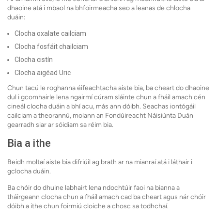
dhaoine atá i mbaol na bhfoirmeacha seo a leanas de chlocha
duáin:
Clocha oxalate cailciam
Clocha fosfáit chailciam
Clocha cistín
Clocha aigéad Uric
Chun tacú le roghanna éifeachtacha aiste bia, ba cheart do dhaoine
dul i gcomhairle lena ngairmí cúram sláinte chun a fháil amach cén
cineál clocha duáin a bhí acu, más ann dóibh. Seachas iontógáil
cailciam a theorannú, molann an Fondúireacht Náisiúnta Duán
gearradh siar ar sóidiam sa réim bia.
Bia a ithe
Beidh moltaí aiste bia difriúil ag brath ar na mianraí atá i láthair i
gclocha duáin.
Ba chóir do dhuine labhairt lena ndochtúir faoi na bianna a
tháirgeann clocha chun a fháil amach cad ba cheart agus nár chóir
dóibh a ithe chun foirmiú cloiche a chosc sa todhchaí.