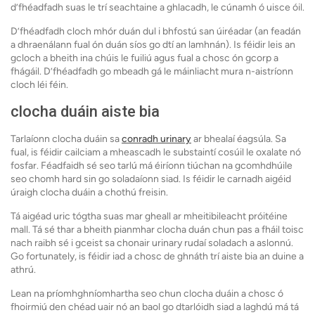
d’fhéadfadh suas le trí seachtaine a ghlacadh, le cúnamh ó uisce óil.
D’fhéadfadh cloch mhór duán dul i bhfostú san úiréadar (an feadán
a dhraenálann fual ón duán síos go dtí an lamhnán). Is féidir leis an
gcloch a bheith ina chúis le fuiliú agus fual a chosc ón gcorp a
fhágáil. D’fhéadfadh go mbeadh gá le máinliacht mura n-aistríonn
cloch léi féin.
clocha duáin aiste bia
Tarlaíonn clocha duáin sa
conradh urinary
ar bhealaí éagsúla. Sa
fual, is féidir cailciam a mheascadh le substaintí cosúil le oxalate nó
fosfar. Féadfaidh sé seo tarlú má éiríonn tiúchan na gcomhdhúile
seo chomh hard sin go soladaíonn siad. Is féidir le carnadh aigéid
úraigh clocha duáin a chothú freisin.
Tá aigéad uric tógtha suas mar gheall ar mheitibileacht próitéine
mall. Tá sé thar a bheith pianmhar clocha duán chun pas a fháil toisc
nach raibh sé i gceist sa chonair urinary rudaí soladach a aslonnú.
Go fortunately, is féidir iad a chosc de ghnáth trí aiste bia an duine a
athrú.
Lean na príomhghníomhartha seo chun clocha duáin a chosc ó
fhoirmiú den chéad uair nó an baol go dtarlóidh siad a laghdú má tá