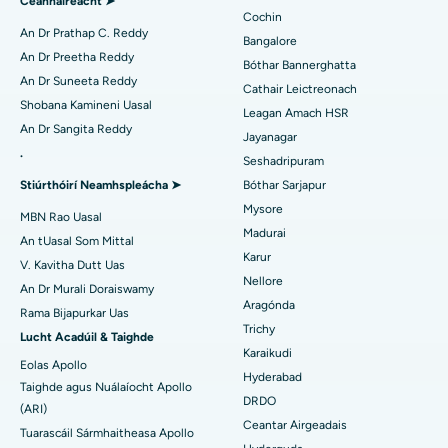
Ceannaireacht ➤
Máinliacht Chairdiach Íosta Ionrach
An tOspidéal is Fearr i Kanpur Road, Lucknow
Cochin
Aimsigh Diaibéiteolaí
An Dr Prathap C. Reddy
Bangalore
Ablation Catheter
An tOspidéal is Fearr in Earnáil-26, Noida
An Dr Preetha Reddy
Bóthar Bannerghatta
An Dr Suneeta Reddy
Cathair Leictreonach
Aimsigh Gínéiceolaí
Máinliacht Atógála ACL
An tOspidéal is Fearr i Gandhinagar, Ahmedabad
Shobana Kamineni Uasal
Leagan Amach HSR
An Dr Sangita Reddy
Athsholáthar Ghualainn Droim ar Ais
An tOspidéal is Fearr in Aragonda, Andhra Pradesh
Jayanagar
.
Seshadripuram
Aimsigh Lia Ginearálta
Ablation Endometrial
An tOspidéal is Fearr i mBóthar Bannerghatta, Bangalore
Stiúrthóirí Neamhspleácha ➤
Bóthar Sarjapur
Mysore
Embolization Artaire útarach
An tOspidéal is Fearr in Aonad-15, Bhubaneswar
MBN Rao Uasal
Madurai
An tUasal Som Mittal
Aimsigh Síceolaí
Cystectomy ovarian
An tOspidéal is Fearr i Seepat Road, Bilaspur
Karur
V. Kavitha Dutt Uas
Nellore
An Dr Murali Doraiswamy
Máinliacht Ailse Cíche
An tOspidéal is Fearr in Ellisbridge, Ahmedabad
Aragónda
Rama Bijapurkar Uas
Aimsigh Máinlia Ginearálta
Trichy
Brachteiripe
An tOspidéal is Fearr i Nua-Deilí
Lucht Acadúil & Taighde
Karaikudi
Eolas Apollo
colonoscopy
An tOspidéal is Fearr i DRDO, Hyderabad
Hyderabad
Taighde agus Nuálaíocht Apollo
DRDO
(ARI)
Polypectomy
An tOspidéal is Fearr i GS Road, Guwahati
Ceantar Airgeadais
Tuarascáil Sármhaitheasa Apollo