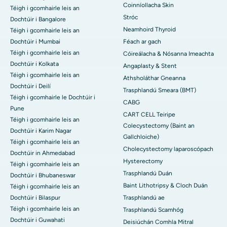
Coinníollacha Skin
Téigh i gcomhairle leis an
Stróc
Dochtúir i Bangalore
Neamhoird Thyroid
Téigh i gcomhairle leis an
Dochtúir i Mumbai
Féach ar gach
Téigh i gcomhairle leis an
Cóireálacha & Nósanna Imeachta
Dochtúir i Kolkata
Angaplasty & Stent
Téigh i gcomhairle leis an
Athsholáthar Gneanna
Dochtúir i Deilí
Trasphlandú Smeara (BMT)
Téigh i gcomhairle le Dochtúir i
CABG
Pune
CART CELL Teiripe
Téigh i gcomhairle leis an
Colecystectomy (Baint an
Dochtúir i Karim Nagar
Gallchloiche)
Téigh i gcomhairle leis an
Cholecystectomy laparoscópach
Dochtúir in Ahmedabad
Hysterectomy
Téigh i gcomhairle leis an
Trasphlandú Duán
Dochtúir i Bhubaneswar
Baint Lithotripsy & Cloch Duán
Téigh i gcomhairle leis an
Dochtúir i Bilaspur
Trasphlandú ae
Téigh i gcomhairle leis an
Trasphlandú Scamhóg
Dochtúir i Guwahati
Deisiúchán Comhla Mitral