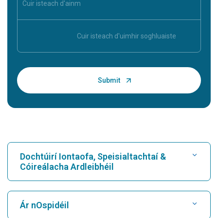
Dochtúirí Iontaofa, Speisialtachtaí &
Cóireálacha Ardleibhéil
Faigh Ospidéal
Ár nOspidéil