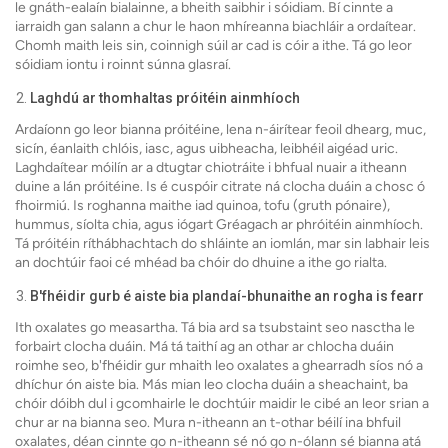
le gnáth-ealaín bialainne, a bheith saibhir i sóidiam. Bí cinnte a
iarraidh gan salann a chur le haon mhíreanna biachláir a ordaítear.
Chomh maith leis sin, coinnigh súil ar cad is cóir a ithe. Tá go leor
sóidiam iontu i roinnt súnna glasraí.
Laghdú ar thomhaltas próitéin ainmhíoch
Ardaíonn go leor bianna próitéine, lena n-áirítear feoil dhearg, muc,
sicín, éanlaith chlóis, iasc, agus uibheacha, leibhéil aigéad uric.
Laghdaítear móilín ar a dtugtar chiotráite i bhfual nuair a itheann
duine a lán próitéine. Is é cuspóir citrate ná clocha duáin a chosc ó
fhoirmiú. Is roghanna maithe iad quinoa, tofu (gruth pónaire),
hummus, síolta chia, agus iógart Gréagach ar phróitéin ainmhíoch.
Tá próitéin ríthábhachtach do shláinte an iomlán, mar sin labhair leis
an dochtúir faoi cé mhéad ba chóir do dhuine a ithe go rialta.
B'fhéidir gurb é aiste bia plandaí-bhunaithe an rogha is fearr
Ith oxalates go measartha. Tá bia ard sa tsubstaint seo nasctha le
forbairt clocha duáin. Má tá taithí ag an othar ar chlocha duáin
roimhe seo, b'fhéidir gur mhaith leo oxalates a ghearradh síos nó a
dhíchur ón aiste bia. Más mian leo clocha duáin a sheachaint, ba
chóir dóibh dul i gcomhairle le dochtúir maidir le cibé an leor srian a
chur ar na bianna seo. Mura n-itheann an t-othar béilí ina bhfuil
oxalates, déan cinnte go n-itheann sé nó go n-ólann sé bianna atá