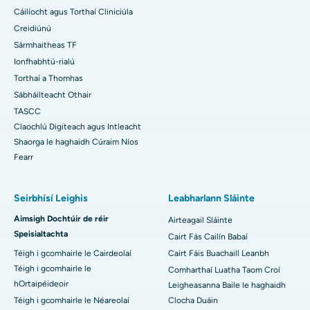
Cáilíocht agus Torthaí Cliniciúla
Creidiúnú
Sármhaitheas TF
Ionfhabhtú-rialú
Torthaí a Thomhas
Sábháilteacht Othair
TASCC
Claochlú Digiteach agus Intleacht
Shaorga le haghaidh Cúraim Níos
Fearr
Seirbhísí Leighis
Leabharlann Sláinte
Aimsigh Dochtúir de réir
Airteagail Sláinte
Speisialtachta
Cairt Fás Cailín Babaí
Téigh i gcomhairle le Cairdeolaí
Cairt Fáis Buachaill Leanbh
Téigh i gcomhairle le
Comharthaí Luatha Taom Croí
hOrtaipéideoir
Leigheasanna Baile le haghaidh
Téigh i gcomhairle le Néareolaí
Clocha Duáin