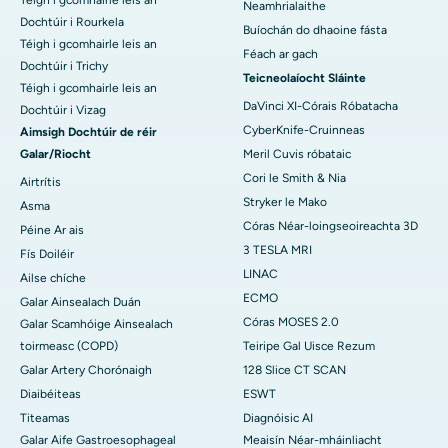
Téigh i gcomhairle leis an
Neamhrialaithe
Dochtúir i Rourkela
Buíochán do dhaoine fásta
Téigh i gcomhairle leis an
Féach ar gach
Dochtúir i Trichy
Teicneolaíocht Sláinte
Téigh i gcomhairle leis an
DaVinci XI-Córais Róbatacha
Dochtúir i Vizag
CyberKnife-Cruinneas
Aimsigh Dochtúir de réir
Galar/Riocht
Meril Cuvis róbataic
Cori le Smith & Nia
Airtrítis
Stryker le Mako
Asma
Córas Néar-loingseoireachta 3D
Péine Ar ais
3 TESLA MRI
Fís Doiléir
LINAC
Ailse chíche
ECMO
Galar Ainsealach Duán
Córas MOSES 2.0
Galar Scamhóige Ainsealach
toirmeasc (COPD)
Teiripe Gal Uisce Rezum
Galar Artery Chorónaigh
128 Slice CT SCAN
Diaibéiteas
ESWT
Titeamas
Diagnóisic AI
Galar Aife Gastroesophageal
Meaisín Néar-mháinliacht