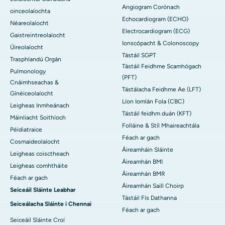
Angiogram Corónach
oinceolaíochta
Echocardiogram (ECHO)
Néareolaíocht
Electrocardiogram (ECG)
Gaistreintreolaíocht
Ionscópacht & Colonoscopy
Úireolaíocht
Tástáil SGPT
Trasphlandú Orgán
Tástáil Feidhme Scamhógach
Pulmonology
(PFT)
Cnáimhseachas &
Tástálacha Feidhme Ae (LFT)
Gínéiceolaíocht
Líon Iomlán Fola (CBC)
Leigheas Inmheánach
Tástáil feidhm duán (KFT)
Máinliacht Soithíoch
Folláine & Stíl Mhaireachtála
Péidiatraice
Féach ar gach
Cosmaideolaíocht
Áireamháin Sláinte
Leigheas coisctheach
Áireamhán BMI
Leigheas comhtháite
Áireamhán BMR
Féach ar gach
Áireamhán Saill Choirp
Seiceáil Sláinte Leabhar
Tástáil Fís Dathanna
Seiceálacha Sláinte i Chennai
Féach ar gach
Seiceáil Sláinte Croí