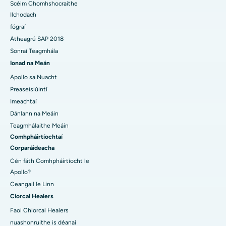
Scéim Chomhshocraithe
Ilchodach
fógraí
Atheagrú SAP 2018
Sonraí Teagmhála
Ionad na Meán
Apollo sa Nuacht
Preaseisiúintí
Imeachtaí
Dánlann na Meáin
Teagmhálaithe Meáin
Comhpháirtíochtaí
Corparáideacha
Cén fáth Comhpháirtíocht le
Apollo?
Ceangail le Linn
Ciorcal Healers
Faoi Chiorcal Healers
nuashonruithe is déanaí