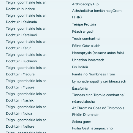
Téigh i gcomhairle leis an
Arthroscopy Hip
Dochtúir in Indore
Athsholáthar Iomlán na gCrom
Téigh i gcomhairle leis an
(THR)
Dochtúir i Kakinada
Teiripe Protóin
Téigh i gcomhairle leis an
Féach ar gach
Dochtúir i Karaikudi
Treoir comharthaí
Téigh i gcomhairle leis an
Péine Géar cliabh
Dochtúir i Karur
Hemoptysis (casacht aníos fola)
Téigh i gcomhairle leis an
Urination Iomarcach
Dochtúir i Lucknow
Fís Doiléir
Téigh i gcomhairle leis an
Dochtúir i Madurai
Pairilis nó Numbness Trom
Téigh i gcomhairle leis an
Lymphadenopathy ceirbheacsach
Dochtúir i Mysore
Éasafóiria
Téigh i gcomhairle leis an
Tinneas cinn Trom le comharthaí
Dochtúir i Nashik
néareolaíocha
Téigh i gcomhairle leis an
At Throm na Cosa nó Thrombóis
Dochtúir i Noida
Fhiéin Dhomhain
Téigh i gcomhairle leis an
Sclera gorm
Dochtúir i Nellore
Fuiliú Gastristéigeach nó