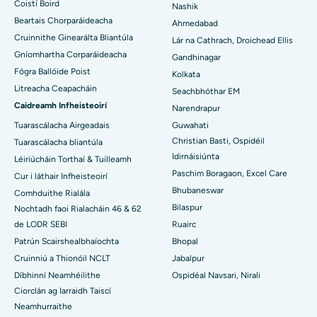
An tOspidéal is Fearr in Arepally, Warangal
Coistí Boird
Nashik
Beartais Chorparáideacha
Ahmedabad
An tOspidéal is Fearr i gCoilíneacht Arera, Bhopal
Cruinnithe Ginearálta Bliantúla
Lár na Cathrach, Droichead Ellis
Gníomhartha Corparáideacha
Ospidéal is Fearr i Jayanagar, Bangalore
Gandhinagar
Fógra Ballóide Poist
Kolkata
An tOspidéal is Fearr i KK Nagar, Madurai
Litreacha Ceapacháin
Seachbhóthar EM
Caidreamh Infheisteoirí
Narendrapur
Ospidéal is Fearr i Ramji Nagar, Nellore
Tuarascálacha Airgeadais
Guwahati
Christian Basti, Ospidéil
An tOspidéal is Fearr san Earnáil-19, Rourkela
Tuarascálacha bliantúla
Idirnáisiúnta
Léiriúcháin Torthaí & Tuilleamh
An tOspidéal is Fearr i Swargate, Pune
Paschim Boragaon, Excel Care
Cur i láthair Infheisteoirí
Bhubaneswar
Comhduithe Rialála
An tOspidéal Ailse is Fearr do Mhná i nDeisceart Delhi
Bilaspur
Nochtadh faoi Rialacháin 46 & 62
de LODR SEBI
Ruairc
Patrún Scairshealbhaíochta
Bhopal
Cruinniú a Thionóil NCLT
Jabalpur
Díbhinní Neamhéilithe
Ospidéal Navsari, Nirali
Ciorclán ag Iarraidh Taiscí
Neamhurraithe