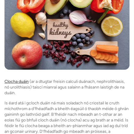
Clocha duáin
(ar a dtugtar freisin calculi duánach, nephrolithiasis,
nó urolithiasis) taiscí mianraí agus salainn a fhásann laistigh de na
duáin.
Is éard atá i gcloch duáin ná mais soladach nó criostail le cruth
míchothrom a d'fhéadfadh a bheith éagsúil ó thaobh méide ó ghrán
gainimh go liathróid gailf. B'fhéidir nach mbeadh an t-othar ar an
eolas fiú go bhfuil cloch duáin (nó clocha) acu ag brath ar a méid. Is
féidir le fiú clocha beaga a bheith an-phianmhar agus iad ag dul tríd
an gconair urinary. D’fhéadfadh go mbeadh an próiseas, a