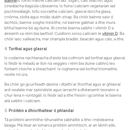
Bainne
Is foinsí maithe cailciam iad , iógart, cáis teachín, agus
cineálacha éagsúla cáiseanna. Is foinsí cailciam vegetarian iad
pischineálaigh, tofu socraithe cailciam, glasraí dorcha glasa,
cnónna, síolta agus molás dubh-strap. Ba chóir bainne saor ó
lachtós, bainne soighe treisithe, nó bainne gabhair a ithe mura
bhfuil bainne bó ag duine. Bí cinnte bianna saibhir i vitimín D a
áireamh sa réim bia laethúil. Cuidíonn ionsú cailciam le
vitimín D
. Ba
chóir iasc sailleacha, mar shampla bradán, beacáin agus cáis, a ithe.
Torthaí agus glasraí
Is codanna riachtanacha d’aiste bia cothrom iad torthaí agus glasraí.
Is féidir le méadú ar líon na veggies i réim bia duine cabhrú leo
forbairt cloiche a sheachaint. Is roghanna iad torthaí triomaithe,
reoite nó úra.
Ba chóir go gcuirfeadh daoine i dtaithí ar thorthaí agus ar ghlasraí
ard-oxalate mar spionáiste agus iarracht a dhéanamh teorainn a
chur lena n-iontógáil. Is féidir iad a ithe freisin i gcomhar le bianna
atá saibhir i cailciam.
Próitéin a dhíorthaítear ó phlandaí
Tá próitéiní ainmhithe-bhunaithe sábháilte a ithe i méideanna
beaga. Má itear an iomarca próitéin ainmhíoch, ar an láimh eile,