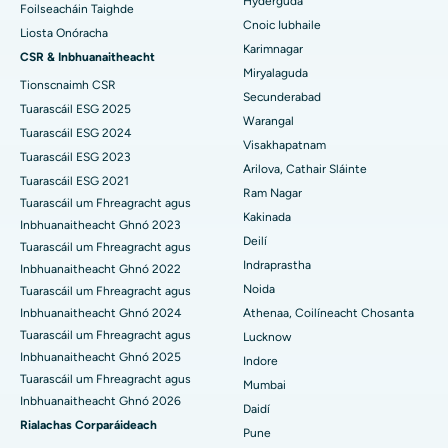
Hyderguda
Spreagadh Deep Brain
An tOspidéal is Fearr i Hyderguda, Hyderabad
Foilseacháin Taighde
Cnoic Iubhaile
Liosta Onóracha
Scagdhealú peritoneal
An tOspidéal is Fearr i Vijay Nagar, Indore
Karimnagar
CSR & Inbhuanaitheacht
Miryalaguda
Tionscnaimh CSR
Bithóipse Duán
An tOspidéal is Fearr i Suryaraopeta Main Road, Kakinada
Secunderabad
Tuarascáil ESG 2025
Warangal
Parathyroidectomy
An tOspidéal is Fearr i gCanáil Chiorclach Bhóthar, Kolkata
Tuarascáil ESG 2024
Visakhapatnam
Tuarascáil ESG 2023
Máinliacht Cytoreductive
An tOspidéal is Fearr i CBD Belapur, Navi Mumbai
Arilova, Cathair Sláinte
Tuarascáil ESG 2021
Ram Nagar
Tuarascáil um Fhreagracht agus
Athsholáthar Glún Iomlán Ceirmeach
An tOspidéal is Fearr i Panchavati, Nashik
Kakinada
Inbhuanaitheacht Ghnó 2023
Deilí
ERCP
Tuarascáil um Fhreagracht agus
An tOspidéal is Fearr i Secunderabad, Hyderabad
Indraprastha
Inbhuanaitheacht Ghnó 2022
Ospidéal is Fearr i Seshadripuram, Bangalore
Noida
Tuarascáil um Fhreagracht agus
Inbhuanaitheacht Ghnó 2024
Athenaa, Coilíneacht Chosanta
An tOspidéal is Fearr i Waltair Main Road, Visakhapatnam
Tuarascáil um Fhreagracht agus
Lucknow
Inbhuanaitheacht Ghnó 2025
Indore
An tOspidéal is Fearr i mBóthar Subhash Nagar, Karimnagar
Tuarascáil um Fhreagracht agus
Mumbai
Inbhuanaitheacht Ghnó 2026
Ospidéal is Fearr i Managari, Karaikudi
Daidí
Rialachas Corparáideach
Pune