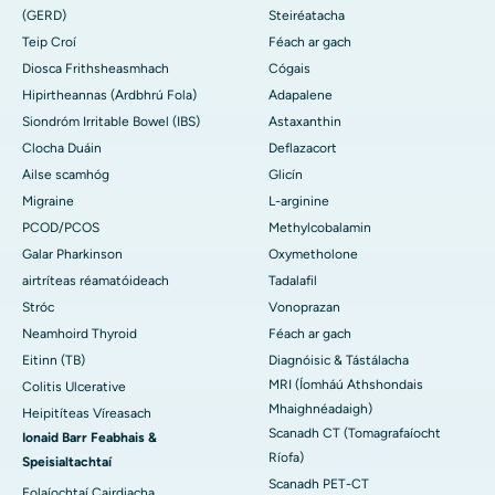
(GERD)
Steiréatacha
Teip Croí
Féach ar gach
Diosca Frithsheasmhach
Cógais
Hipirtheannas (Ardbhrú Fola)
Adapalene
Siondróm Irritable Bowel (IBS)
Astaxanthin
Clocha Duáin
Deflazacort
Ailse scamhóg
Glicín
Migraine
L-arginine
PCOD/PCOS
Methylcobalamin
Galar Pharkinson
Oxymetholone
airtríteas réamatóideach
Tadalafil
Stróc
Vonoprazan
Neamhoird Thyroid
Féach ar gach
Eitinn (TB)
Diagnóisic & Tástálacha
MRI (Íomháú Athshondais
Colitis Ulcerative
Mhaighnéadaigh)
Heipitíteas Víreasach
Scanadh CT (Tomagrafaíocht
Ionaid Barr Feabhais &
Ríofa)
Speisialtachtaí
Scanadh PET-CT
Eolaíochtaí Cairdiacha