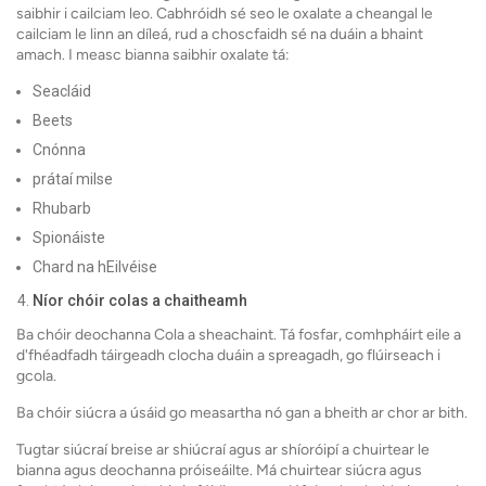
saibhir i cailciam leo. Cabhróidh sé seo le oxalate a cheangal le
cailciam le linn an díleá, rud a choscfaidh sé na duáin a bhaint
amach. I measc bianna saibhir oxalate tá:
Seacláid
Beets
Cnónna
prátaí milse
Rhubarb
Spionáiste
Chard na hEilvéise
Níor chóir colas a chaitheamh
Ba chóir deochanna Cola a sheachaint. Tá fosfar, comhpháirt eile a
d'fhéadfadh táirgeadh clocha duáin a spreagadh, go flúirseach i
gcola.
Ba chóir siúcra a úsáid go measartha nó gan a bheith ar chor ar bith.
Tugtar siúcraí breise ar shiúcraí agus ar shíoróipí a chuirtear le
bianna agus deochanna próiseáilte. Má chuirtear siúcra agus