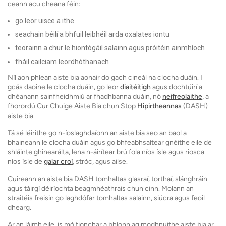
ceann acu cheana féin:
go leor uisce a ithe
seachain béilí a bhfuil leibhéil arda oxalates iontu
teorainn a chur le hiontógáil salainn agus próitéin ainmhíoch
fháil cailciam leordhóthanach
Níl aon phlean aiste bia aonair do gach cineál na clocha duáin. I
gcás daoine le clocha duáin, go leor
diaitéitigh
agus dochtúirí a
dhéanann sainfheidhmiú ar fhadhbanna duáin, nó
neifreolaithe
, a
fhorordú Cur Chuige Aiste Bia chun Stop
Hipirtheannas
(DASH)
aiste bia.
Tá sé léirithe go n-íoslaghdaíonn an aiste bia seo an baol a
bhaineann le clocha duáin agus go bhfeabhsaítear gnéithe eile de
shláinte ghinearálta, lena n-áirítear brú fola níos ísle agus riosca
níos ísle de
galar croí
, stróc, agus ailse.
Cuireann an aiste bia DASH tomhaltas glasraí, torthaí, slánghráin
agus táirgí déiríochta beagmhéathrais chun cinn. Molann an
straitéis freisin go laghdófar tomhaltas salainn, siúcra agus feoil
dhearg.
Ar an láimh eile, is mó tionchar a bhíonn ag modhnuithe aiste bia ar