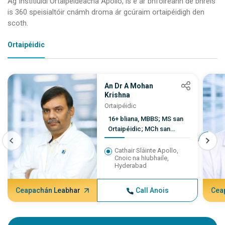
Ag Institiúidí Ortaipéideacha Apollo, is é ár bhfoireann de bhreis
ionchl
is 360 speisialtóir cnámh droma ár gcúraim ortaipéidigh den
máinl
scoth.
Córais
diagnó
Ortaipéidic
Treal
hagha
An Dr A Mohan
Cinntío
Krishna
Ortaipéidic
cheannr
16+ bliana, MBBS; MS san
máinliac
Ortaipéidic; MCh san
nós ime
Ortaipéidic
Cathair Sláinte Apollo,
Cnoic na hIubhaile,
Hyderabad
Ceapachán Leabhar
Call Anois
Cea