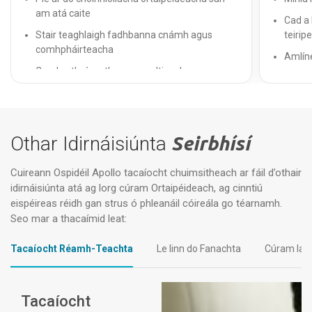
am atá caite
Cad a 
Stair teaghlaigh fadhbanna cnámh agus
teiripe
comhpháirteacha
Amlín
Comharthaí reatha agus a dtionchar ar an
Riosca
saol laethúil
Riacht
Cóireálacha nó lialanna roimhe seo
Treoir 
Measúnú sláinte iomlán
Othar Idirnáisiúnta
Seirbhísí
Treor
Scrúdú Fisiciúil
Tástál
Cuireann Ospidéil Apollo tacaíocht chuimsitheach ar fáil d’othair
Measúnú críochnúil ar an limistéar difear
idirnáisiúnta atá ag lorg cúram Ortaipéideach, ag cinntiú
Coigea
Measúnú ar shoghluaisteacht agus ar neart
eispéireas réidh gan strus ó phleanáil cóireála go téarnamh.
Treoirl
Seo mar a thacaímid leat:
Aithint pointe pian
Moltaí
Anailís gait más gá
Tacaíocht Réamh-Teachta
Le linn do Fanachta
Cúram Iarc
Le linn
Scrúdú matánchnámharlaigh ar an iomlán
Nuasho
Tástáil Diagnóiseach
Tacaíocht
bainis