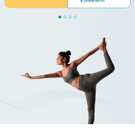
a Dhéanamh