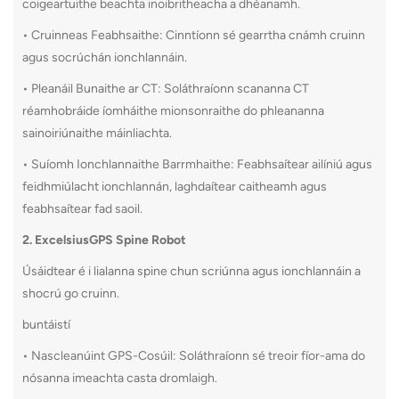
coigeartuithe beachta inoibritheacha a dhéanamh.
• Cruinneas Feabhsaithe: Cinntíonn sé gearrtha cnámh cruinn
agus socrúchán ionchlannáin.
• Pleanáil Bunaithe ar CT: Soláthraíonn scananna CT
réamhobráide íomháithe mionsonraithe do phleananna
sainoiriúnaithe máinliachta.
• Suíomh Ionchlannaithe Barrmhaithe: Feabhsaítear ailíniú agus
feidhmiúlacht ionchlannán, laghdaítear caitheamh agus
feabhsaítear fad saoil.
2. ExcelsiusGPS Spine Robot
Úsáidtear é i lialanna spine chun scriúnna agus ionchlannáin a
shocrú go cruinn.
buntáistí
• Nascleanúint GPS-Cosúil: Soláthraíonn sé treoir fíor-ama do
nósanna imeachta casta dromlaigh.