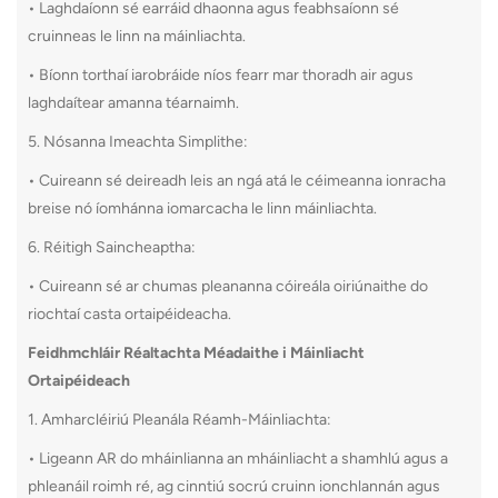
• Laghdaíonn sé earráid dhaonna agus feabhsaíonn sé
cruinneas le linn na máinliachta.
• Bíonn torthaí iarobráide níos fearr mar thoradh air agus
laghdaítear amanna téarnaimh.
5. Nósanna Imeachta Simplithe:
• Cuireann sé deireadh leis an ngá atá le céimeanna ionracha
breise nó íomhánna iomarcacha le linn máinliachta.
6. Réitigh Saincheaptha:
• Cuireann sé ar chumas pleananna cóireála oiriúnaithe do
riochtaí casta ortaipéideacha.
Feidhmchláir Réaltachta Méadaithe i Máinliacht
Ortaipéideach
1. Amharcléiriú Pleanála Réamh-Máinliachta:
• Ligeann AR do mháinlianna an mháinliacht a shamhlú agus a
phleanáil roimh ré, ag cinntiú socrú cruinn ionchlannán agus