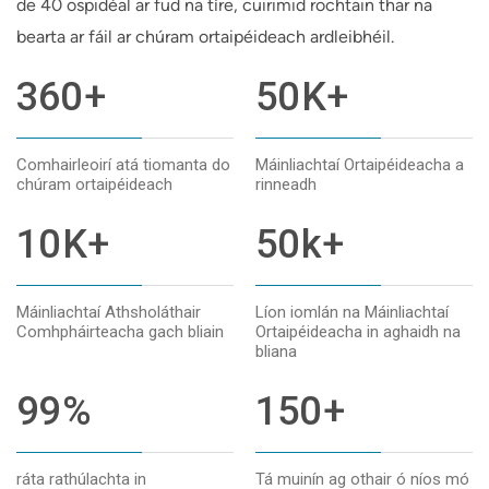
de 40 ospidéal ar fud na tíre, cuirimid rochtain thar na
bearta ar fáil ar chúram ortaipéideach ardleibhéil.
360
+
50
K+
Comhairleoirí atá tiomanta do
Máinliachtaí Ortaipéideacha a
chúram ortaipéideach
rinneadh
10
K+
50
k+
Máinliachtaí Athsholáthair
Líon iomlán na Máinliachtaí
Comhpháirteacha gach bliain
Ortaipéideacha in aghaidh na
bliana
99
%
150
+
ráta rathúlachta in
Tá muinín ag othair ó níos mó