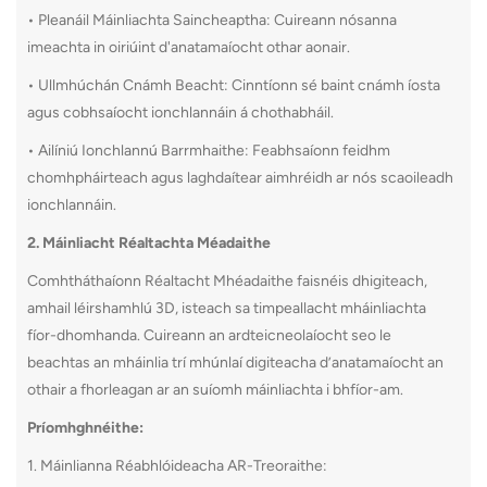
• Pleanáil Máinliachta Saincheaptha: Cuireann nósanna
imeachta in oiriúint d'anatamaíocht othar aonair.
• Ullmhúchán Cnámh Beacht: Cinntíonn sé baint cnámh íosta
agus cobhsaíocht ionchlannáin á chothabháil.
• Ailíniú Ionchlannú Barrmhaithe: Feabhsaíonn feidhm
chomhpháirteach agus laghdaítear aimhréidh ar nós scaoileadh
ionchlannáin.
2. Máinliacht Réaltachta Méadaithe
Comhtháthaíonn Réaltacht Mhéadaithe faisnéis dhigiteach,
amhail léirshamhlú 3D, isteach sa timpeallacht mháinliachta
fíor-dhomhanda. Cuireann an ardteicneolaíocht seo le
beachtas an mháinlia trí mhúnlaí digiteacha d’anatamaíocht an
othair a fhorleagan ar an suíomh máinliachta i bhfíor-am.
Príomhghnéithe:
1. Máinlianna Réabhlóideacha AR-Treoraithe: