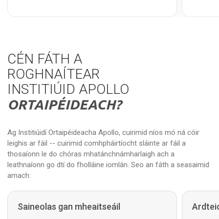
CÉN FÁTH A
ROGHNAÍTEAR
INSTITIÚID APOLLO
ORTAIPÉIDEACH?
Ag Institiúidí Ortaipéideacha Apollo, cuirimid níos mó ná cóir
leighis ar fáil -- cuirimid comhpháirtíocht sláinte ar fáil a
thosaíonn le do chóras mhatánchnámharlaigh ach a
leathnaíonn go dtí do fholláine iomlán. Seo an fáth a seasaimid
amach:
Saineolas gan mheaitseáil
Ardtei