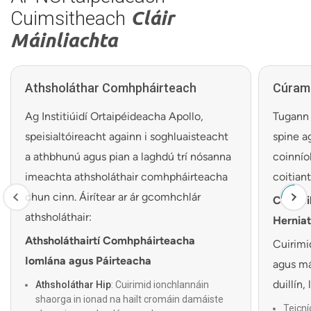
Cuimsitheach
Cláir
Máinliachta
Athsholáthar Comhpháirteach
Cúram
Ag Institiúidí Ortaipéideacha Apollo,
Tugann 
speisialtóireacht againn i soghluaisteacht
spine a
a athbhunú agus pian a laghdú trí nósanna
coinnío
imeachta athsholáthair comhpháirteacha
coitian
chun cinn. Áirítear ar ár gcomhchlár
Cóireái
athsholáthair:
Hernia
Athsholáthairtí Comhpháirteacha
Cuirimi
Iomlána agus Páirteacha
agus má
duillín,
Athsholáthar Hip
: Cuirimid ionchlannáin
shaorga in ionad na hailt cromáin damáiste
Teicní