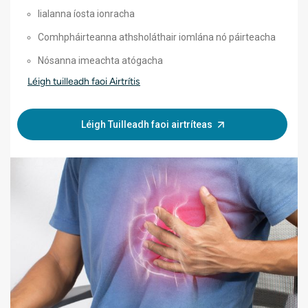
lialanna íosta ionracha
Comhpháirteanna athsholáthair iomlána nó páirteacha
Nósanna imeachta atógacha
Léigh tuilleadh faoi Airtrítis
Léigh Tuilleadh faoi airtríteas