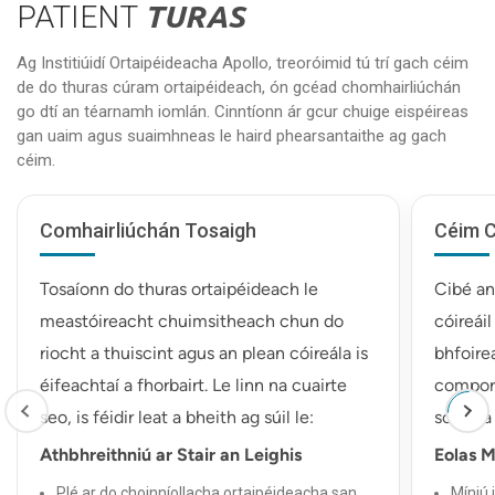
PATIENT
TURAS
Ag Institiúidí Ortaipéideacha Apollo, treoróimid tú trí gach céim
de do thuras cúram ortaipéideach, ón gcéad chomhairliúchán
go dtí an téarnamh iomlán. Cinntíonn ár gcur chuige eispéireas
gan uaim agus suaimhneas le haird phearsantaithe ag gach
céim.
Comhairliúchán Tosaigh
Céim C
Tosaíonn do thuras ortaipéideach le
Cibé an 
meastóireacht chuimsitheach chun do
cóireái
riocht a thuiscint agus an plean cóireála is
bhfoire
éifeachtaí a fhorbairt. Le linn na cuairte
compord
seo, is féidir leat a bheith ag súil le:
scoth á 
Athbhreithniú ar Stair an Leighis
Eolas M
Plé ar do choinníollacha ortaipéideacha san
Míniú 