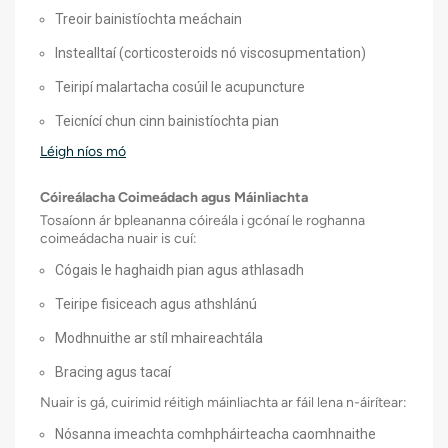
Tréimhsí ospidéil níos giorra
Treoir bainistíochta meáchain
Fill ar ais níos tapúla ar ghníomhaíochtaí
Instealltaí (corticosteroids nó viscosupmentation)
laethúla
Teiripí malartacha cosúil le acupuncture
Scars níos lú
Teicnící chun cinn bainistíochta pian
Riosca aimhréidh laghdaithe
Léigh níos mó
Cóireálacha Coimeádach agus Máinliachta
Tosaíonn ár bpleananna cóireála i gcónaí le roghanna
coimeádacha nuair is cuí:
Cógais le haghaidh pian agus athlasadh
Teiripe fisiceach agus athshlánú
Modhnuithe ar stíl mhaireachtála
Bracing agus tacaí
Nuair is gá, cuirimid réitigh máinliachta ar fáil lena n-áirítear:
Nósanna imeachta comhpháirteacha caomhnaithe