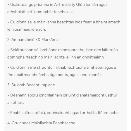
• Úsáidtear go príomha in Airtreplasty Glún Iomlán agus
athsholáthairtí comhpháirteacha eile.
• Cuidíonn sé le máinlianna beachtas níos fearr a bhaint amach
le híosmhéid ionrach.
2. Amharcléiriú 3D Fíor-Ama:
• Soláthraíonn sé íomhánna mionsonraithe, beo den láithreán
comhpháirteach nó máinliachta le linn an ghnáthaimh.
• Cuidíonn sé le struchtúir ríthábhachtacha a mhapáil agus a
fheiceáil mar chnámha, ligaments, agus ionchlannáin.
3. Suíomh Beacht Implant:
• Déanann socrú ionchlannáin oiriúint d'anatamaíocht uathúil
an othair.
• Feabhsaítear ailíniú, cobhsaíocht agus torthaí fadtéarmacha.
4. Cruinneas Máinliachta Feabhsaithe: