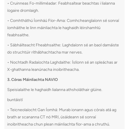
• Cruinneas Fo-milliméadar: Feabhsaítear beachtas i lialanna
íogaire dromlaigh.
• Comhtháthú Íomháú Fíor-Ama: Comhcheanglaíonn sé sonraí
íomháithe le linn máinliachta le haghaidh léirshamhlú
feabhsaithe.
• Sábháilteacht Fheabhsaithe: Laghdaíonn sé an baol damáiste
do struchtúir ríthábhachtacha mar nerves.
• Nochtadh Radaíochta Laghdaithe: Íslíonn sé an spleáchas ar
X-ghathanna leanúnacha inoibritheacha.
3. Córas Máinliachta NAVIO
Speisialaithe le haghaidh lialanna athsholáthair glúine.
buntáistí
• Teicneolaíocht Gan Íomhá: Murab ionann agus córais atá ag
brath ar scananna CT nó MRI, úsáideann sé sonraí
inoibritheacha chun plean máinliachta fíor-ama a chruthú.