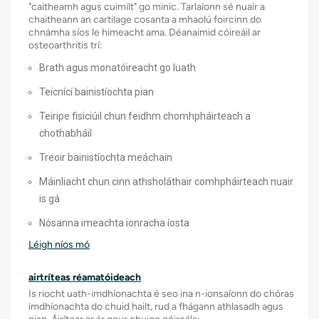
"caitheamh agus cuimilt" go minic. Tarlaíonn sé nuair a
aisiompú ghualainn ar fáil, ag cabhrú le
Cúnamh
chaitheann an cartilage cosanta a mhaolú foircinn do
gluaiseacht lámh a athbhunú agus pian a
chnámha síos le himeacht ama. Déanaimid cóireáil ar
Ionch
laghdú.
osteoarthritis trí:
Cur ch
Nósanna Imeachta le Cúnamh Robotic
Brath agus monatóireacht go luath
Máinlia
Déanaimid athsholáthar comhpháirteach
Teicnící bainistíochta pian
Tugann 
le cruinneas eisceachtúil ag baint úsáide
Teiripe fisiciúil chun feidhm chomhpháirteach a
buntáist
as ardchórais róbataic cosúil le MAKO
chothabháil
Incisio
agus NAVIO. Áirítear ar na buntáistí:
Treoir bainistíochta meáchain
Níos l
Suíomh ionchlannáin níos cruinne
Máinliacht chun cinn athsholáthair comhpháirteach nuair
Pian i
is gá
Incisions níos lú
Ghnóth
Níos lú damáiste do na fíocháin máguaird
Nósanna imeachta ionracha íosta
Tréimh
Léigh níos mó
Ghnóthú níos tapúla
Ardbhai
Torthaí fadtéarmacha níos fearr
airtríteas réamatóideach
Cuirimi
Réitigh Implant Chustaim
Is riocht uath-imdhíonachta é seo ina n-ionsaíonn do chóras
imdhíonachta do chuid hailt, rud a fhágann athlasadh agus
bainistí
Bainimid úsáid as teicneolaíocht priontála