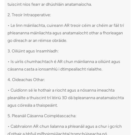
tuiscint níos fearr ar dhúshláin anatamaíocha.
2. Treoir Intraoperative:
• Le linn máinliachta, cuireann AR treoir céim ar chéim ar fáil trí
phleananna máinliachta agus anatamaíocht othar a fhorleagan
go díreach ar an réimse obráide.
3. Oiliúint agus Insamhladh:
• Is uirlis chumhachtach é AR chun máinlianna a oiliúint agus
cásanna casta a ionsamhlú i dtimpeallacht rialaithe.
4. Oideachas Othar:
• Cuidíonn sé le hothair a riocht agus a nósanna imeachta
pleanáilte a thuiscint trí léiriú 3D dá bpleananna anatamaíochta
agus cóireála a thaispeáint.
5. Pleanáil Cásanna Coimpléascacha:
• Cabhraíonn AR chun lialanna a phleanáil agus a chur i gcrích
d'othair a bhfuil mífhoirmiúlachtaí tromchúiseacha nó