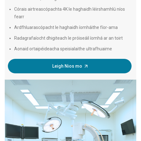
Córais airtreascópachta 4K le haghaidh léirshamhlú níos
fearr
Ardfhluarascópacht le haghaidh íomháithe fíor-ama
Radagrafaíocht dhigiteach le próiseáil íomhá ar an toirt
Aonaid ortaipéideacha speisialaithe ultrafhuaime
Leigh Nios mo