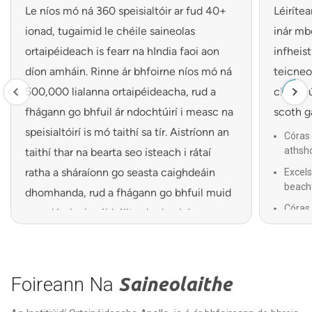
Le níos mó ná 360 speisialtóir ar fud 40+
Léiríte
ionad, tugaimid le chéile saineolas
inár mb
ortaipéideach is fearr na hIndia faoi aon
infheis
díon amháin. Rinne ár bhfoirne níos mó ná
teicneo
500,000 lialanna ortaipéideacha, rud a
chinnti
fhágann go bhfuil ár ndochtúirí i measc na
scoth g
speisialtóirí is mó taithí sa tír. Aistríonn an
Córas
athsh
taithí thar na bearta seo isteach i rátaí
ratha a sháraíonn go seasta caighdeáin
Excel
beach
dhomhanda, rud a fhágann go bhfuil muid
Córas 
ar na lámha is sábháilte do do chúram
athsho
ortaipéideach. Ó ghnáthnósanna
Ardch
imeachta go lialanna casta, láimhseáilimid
Treoir
gach cás leis an leibhéal céanna cruinnis
Foireann Na
Saineolaithe
(AR) l
agus tiomantais.
Teicne