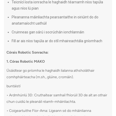
Teicnící íosta ionracha le haghaidh téarnamh níos tapúla
agus níos lú pian
Pleananna máinliachta pearsantaithe in oiriúint do do
anatamaíocht uathúil
Cruinneas gan sárú i socrúchán ionchlannáin
Fill ar ais níos tapúla ar do stíl mhaireachtála gníomhach
Córais Robotic Sonracha:
1. Córas Robotic MAKO
Úsáidtear go príomha le haghaidh lialanna athsholáthair
comhpháirteacha (m.sh., glúine, cromáin).
buntáistí
• Ardmhúnlú 3D: Cruthaítear samhail fhíorúil 3D de alt an othair
chun cuidiú le pleanáil réamh-mháinliachta.
• Coigeartuithe Fíor-Ama: Ligeann sé do mháinlianna