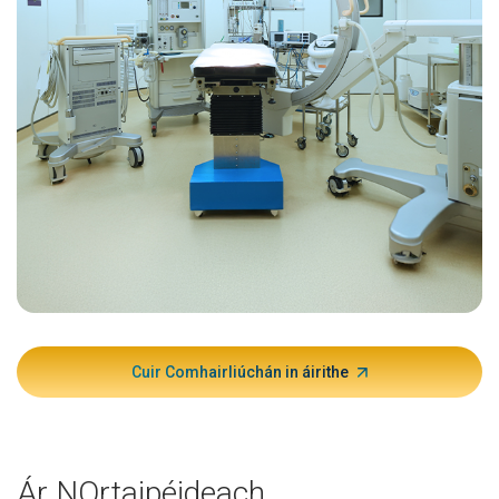
Cuir Comhairliúchán in áirithe
Ár NOrtaipéideach