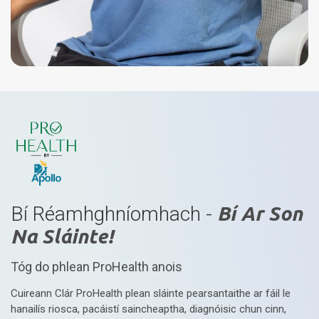
Bí Réamhghníomhach -
Bí Ar Son
Na Sláinte!
Tóg do phlean ProHealth anois
Cuireann Clár ProHealth plean sláinte pearsantaithe ar fáil le
hanailís riosca, pacáistí saincheaptha, diagnóisic chun cinn,