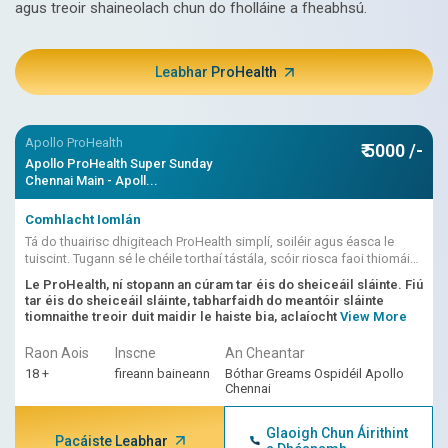
agus treoir shaineolach chun do fholláine a fheabhsú.
Leabhar ProHealth
Apollo ProHealth
₹ 5000 /-
Apollo ProHealth Super Sunday
Chennai Main - Apoll...
Comhlacht Iomlán
Tá do thuairisc dhigiteach ProHealth simplí, soiléir agus éasca le
tuiscint. Tugann sé le chéile torthaí tástála, scóir riosca faoi thiomáint
AI, léirmhínithe dochtúra
Le ProHealth, ní stopann an cúram tar éis do sheiceáil sláinte. Fiú
tar éis do sheiceáil sláinte, tabharfaidh do meantóir sláinte
tiomnaithe treoir duit maidir le haiste bia, aclaíocht
View More
Raon Aois
Inscne
An Cheantar
18 +
fireann baineann
Bóthar Greams Ospidéil Apollo
Chennai
Glaoigh Chun Áirithint
Pacáiste Leabhar