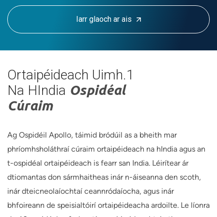
Iarr glaoch ar ais
Ortaipéideach Uimh.1
Na HIndia
Ospidéal
Cúraim
Ag Ospidéil Apollo, táimid bródúil as a bheith mar
phríomhsholáthraí cúraim ortaipéideach na hIndia agus an
t-ospidéal ortaipéideach is fearr san India. Léirítear ár
dtiomantas don sármhaitheas inár n-áiseanna den scoth,
inár dteicneolaíochtaí ceannródaíocha, agus inár
bhfoireann de speisialtóirí ortaipéideacha ardoilte. Le líonra