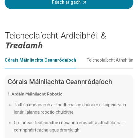
Féach ar gach
Teicneolaíocht Ardleibhéil &
Trealamh
Córais Máinliachta Ceannródaíoch
Teicneolaíocht Athshlánai
Córais Máinliachta Ceannródaíoch
1. Ardáin Máinliacht Robotic
Taithí a dhéanamh ar thodhchaí an chúraim ortaipéideach
lenár lialanna robotic-chuidithe
Cruinneas feabhsaithe i nósanna imeachta athsholáthair
comhpháirteacha agus dromlaigh