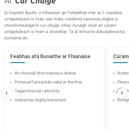
Ár
Cur Chuige
In Ospidéil Apollo, a mheastar go forleathan mar an t-ospidéal
ortaipéideach is fearr san India, creidimid saineolas leighis a
chomhcheangal le cur chuige othar-tosaigh chun an cúram
ortaipéideach is fearr a sholáthar. Tá ár bhfoirne ildisciplíneacha
tiomanta do:
Feabhas atá Bunaithe ar Fhianaise
Cúram 
An chóireáil dhomhanda is déanaí
Ardtei
Prótacail Faireachán rialta ar thorthaí
Pleaná
Tagarmharcáil cáilíochta
lialan
Oideachas leighis leanúnach
Réitig