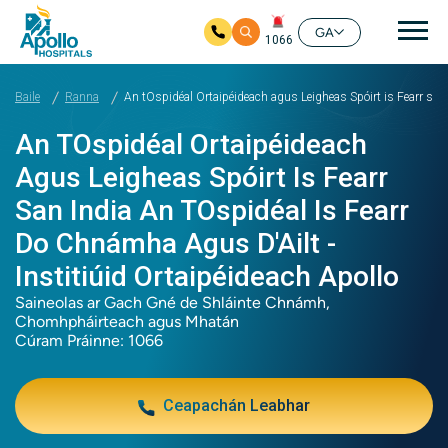
prí
GA
1066
Skip to main content
Baile
Ranna
An tOspidéal Ortaipéideach agus Leigheas Spóirt is Fearr san
An TOspidéal Ortaipéideach
Agus Leigheas Spóirt Is Fearr
San India An TOspidéal Is Fearr
Do Chnámha Agus D'Ailt -
Institiúid Ortaipéideach Apollo
Saineolas ar Gach Gné de Shláinte Chnámh,
Chomhpháirteach agus Mhatán
Cúram Práinne: 1066
Ceapachán Leabhar