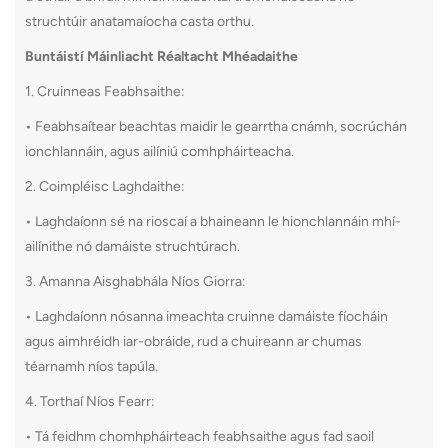
struchtúir anatamaíocha casta orthu.
Buntáistí Máinliacht Réaltacht Mhéadaithe
1. Cruinneas Feabhsaithe:
• Feabhsaítear beachtas maidir le gearrtha cnámh, socrúchán
ionchlannáin, agus ailíniú comhpháirteacha.
2. Coimpléisc Laghdaithe:
• Laghdaíonn sé na rioscaí a bhaineann le hionchlannáin mhí-
ailínithe nó damáiste struchtúrach.
3. Amanna Aisghabhála Níos Giorra:
• Laghdaíonn nósanna imeachta cruinne damáiste fíocháin
agus aimhréidh iar-obráide, rud a chuireann ar chumas
téarnamh níos tapúla.
4. Torthaí Níos Fearr:
• Tá feidhm chomhpháirteach feabhsaithe agus fad saoil