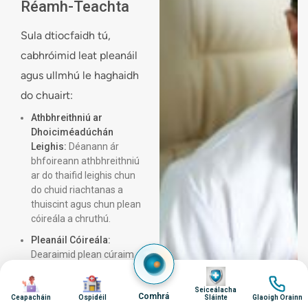
X-ghathanna le haghaidh anailíse ar
Réamh-Teachta
Slógad
struchtúr cnámh
Sula dtiocfaidh tú,
Monat
Scanadh MRI nó CT más gá
cabhróimid leat pleanáil
Cumar
Tástálacha fola nuair is gá
agus ullmhú le haghaidh
Measúnuithe ortaipéideacha speisialaithe
Cuairt
do chuairt:
Anailís gait agus gluaiseachta
Measún
Athbhreithniú ar
Measúnú Riosca
Coigea
Dhoiciméadúchán
Leighis:
Déanann ár
Aghaid
Meastóireacht ar do riocht ortaipéideach
bhfoireann athbhreithniú
Pleaná
Measúnú ar riachtanais máinliachta
ar do thaifid leighis chun
do chuid riachtanas a
Athbhr
Anailís ar roghanna cóireála
thuiscint agus chun plean
Fachtóirí stíl mhaireachtála a bhreithniú
Foirean
cóireála a chruthú.
Athbhreithniú ar aimhréidh fhéideartha
Cúram 
Pleanáil Cóireála:
Dearaimid plean cúraim
Pleanáil Cóireála
Foirean
phearsantaithe atá
Íomha
Íomha
Íomha
Íomha
Speisi
Plé ar na roghanna cóireála go léir
oiriúnaithe do do riocht
Seiceálacha
Comhrá
gastraenterolaíoch ar
Ceapacháin
Ospidéil
Sláinte
Glaoigh Orainn
Cothú
Míniú ar nósanna imeachta molta