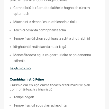
pian. Áirítear ar ár gcur chuige cóireála:
Instea
3D chun ionchlannáin a chruthú a
Comhoibriú le réamaiteolaithe le haghaidh cúraim
mheaitseálann go foirfe le do
Bloic 
optamach
anatamaíocht. Tairgeann na réitigh
Teiripe
Míochainí is déanaí chun athlasadh a rialú
saincheaptha seo:
Cláir 
Teicnící cosanta comhpháirteacha
Oiriúnach níos fearr agus compord
Míocha
Teiripe fisiciúil chun soghluaisteacht a chothabháil
Gluaiseacht níos nádúrtha
Idirghabháil máinliachta nuair is gá
Saol implant níos faide
Monatóireacht agus coigeartú rialta ar phleananna
Sástacht feabhsaithe
cóireála
Teicnící Íosta Ionracha
Léigh níos mó
Úsáideann ár máinlianna incisions beaga
Comhbhainistiú Péine
agus uirlisí speisialaithe chun athchur
Cuirimid cur chuige cuimsitheach ar fáil maidir le pian
comhpháirteach a dhéanamh, agus mar
comhpháirteach a bhainistiú:
thoradh air sin:
Teiripe cógais
Níos lú pian iar-obráide
Teiripe fisiciúil agus cláir aclaíochta