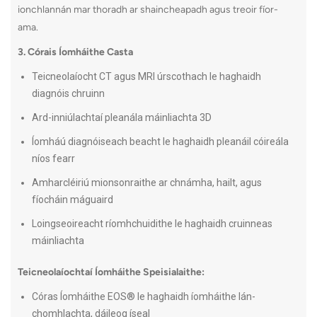
ionchlannán mar thoradh ar shaincheapadh agus treoir fíor-
ama.
3. Córais Íomháithe Casta
Teicneolaíocht CT agus MRI úrscothach le haghaidh
diagnóis chruinn
Ard-inniúlachtaí pleanála máinliachta 3D
Íomháú diagnóiseach beacht le haghaidh pleanáil cóireála
níos fearr
Amharcléiriú mionsonraithe ar chnámha, hailt, agus
fíocháin máguaird
Loingseoireacht ríomhchuidithe le haghaidh cruinneas
máinliachta
Teicneolaíochtaí Íomháithe Speisialaithe:
Córas Íomháithe EOS® le haghaidh íomháithe lán-
chomhlachta, dáileog íseal