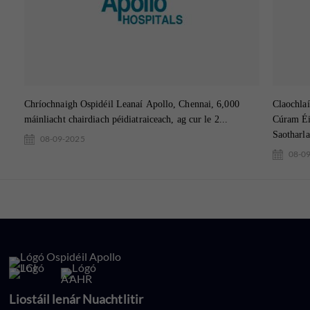
Chríochnaigh Ospidéil Leanaí Apollo, Chennai, 6,000
Claochlaí
máinliacht chairdiach péidiatraiceach, ag cur le 2...
Cúram Éi
Saotharla
08-09-2025
08-0
Liostáil lenár Nuachtlitir