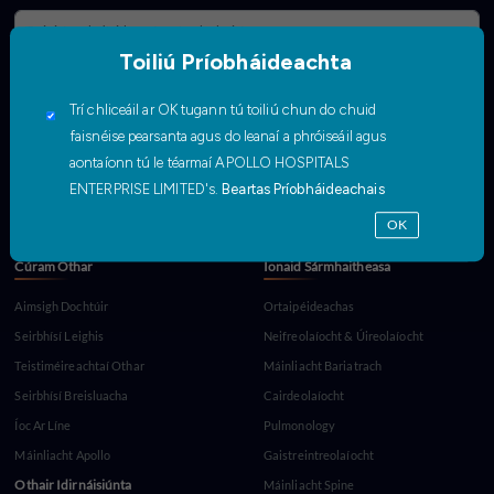
Toiliú Príobháideachta
Cuir Isteach
Trí chliceáil ar OK tugann tú toiliú chun do chuid
faisnéise pearsanta agus do leanaí a phróiseáil agus
Éigeandála
aontaíonn tú le téarmaí APOLLO HOSPITALS
1066
Apollo Lifeline
Líne Chabhrach
Idirnáisiúnta
Sláinte
ENTERPRISE LIMITED's.
Beartas Príobháideachais
+ 91
1860-500-1066
OK
4043441066
Cúram Othar
Ionaid Sármhaitheasa
Aimsigh Dochtúir
Ortaipéideachas
Seirbhísí Leighis
Neifreolaíocht & Úireolaíocht
Teistiméireachtaí Othar
Máinliacht Bariatrach
Seirbhísí Breisluacha
Cairdeolaíocht
Íoc Ar Líne
Pulmonology
Máinliacht Apollo
Gaistreintreolaíocht
Othair Idirnáisiúnta
Máinliacht Spine