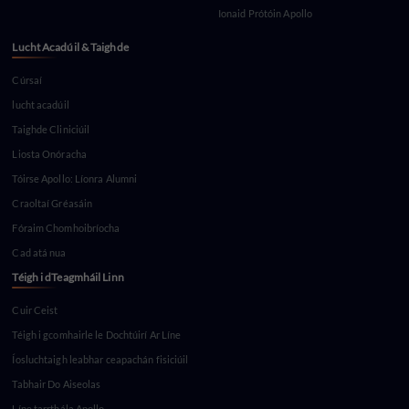
Ionaid Prótóin Apollo
Lucht Acadúil & Taighde
Cúrsaí
lucht acadúil
Taighde Cliniciúil
Liosta Onóracha
Tóirse Apollo: Líonra Alumni
Craoltaí Gréasáin
Fóraim Chomhoibríocha
Cad atá nua
Téigh i dTeagmháil Linn
Cuir Ceist
Téigh i gcomhairle le Dochtúirí Ar Líne
Íosluchtaigh leabhar ceapachán fisiciúil
Tabhair Do Aiseolas
Líne tarrthála Apollo