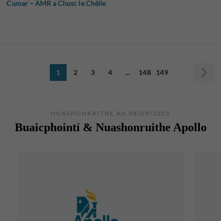
Cumar – AMR a Chosc le Chéile
1
2
3
4
...
148
149
NUASHONRAITHE AN 08/09/2025
Buaicphointí & Nuashonruithe Apollo