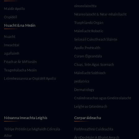
oinceolaíochta
Maidir Apollo
Néareolaíocht & Néar-mháinliacht
Ospidéil
Trasphlandú Orgán
Nuacht & na Meáin
Máinliacht Robotic
Nuacht
Seiceáil Coisctheach Sláinte
Imeachtaí
Apollo ProHealth
agallaimh
Cúram Éigeandála
Féach ar Ár bhFíseáin
Cluas, Srón Agus Scornach
Teagmhálacha Meáin
Máinliacht Soithíoch
Léirmheasanna ar Ospidéil Apollo
pediatrics
Dermatology
Cnáimhseachas agus Gínéiceolaíocht
Leigheas Géanómach
Nósanna Imeachta Leighis
Corparáideacha
Teiripe Prótóin Le hAghaidh Cóireála
Forbhreathnú Cuideachta
Ailse
Ár nDochtúirí A Bhaint Amach