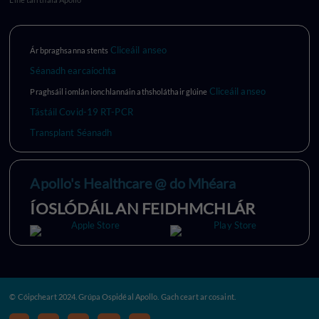
Cliceáil anseo
Ár bpraghsanna stents
Séanadh earcaíochta
Cliceáil anseo
Praghsáil iomlán ionchlannáin athsholáthair glúine
Tástáil Covid-19 RT-PCR
Transplant Séanadh
Apollo's Healthcare @ do Mhéara
ÍOSLÓDÁIL AN FEIDHMCHLÁR
© Cóipcheart 2024. Grúpa Ospidéal Apollo. Gach ceart ar cosaint.