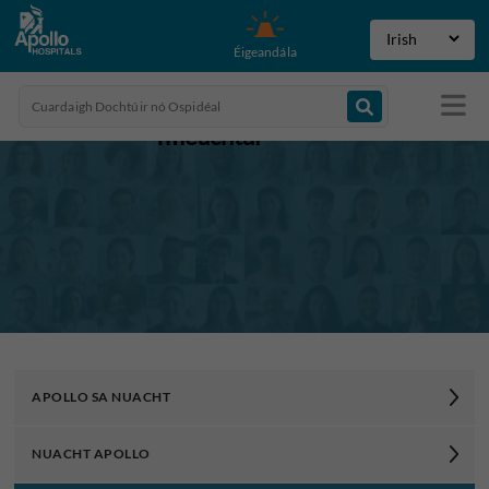
Éigeandála
Imeachtaí
APOLLO SA NUACHT
NUACHT APOLLO