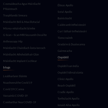
Cosmaideacha Agus Máinliacht
Éiteas Apollo
Phlaisteach
Scéal Apollo
Trasphlandú Smeara
Bainistíocht
Máinliacht Béil & Maxillofacial
Caidreamh Infheisteoirí
Micrea-mháinliacht láimhe
Cur i láthair Infheisteoirí
G Scan – Scan MRI Seasamh Oscailte
Tionscnaimh
Arthroscopy Hip
Gradaim & Duaiseanna
Máinliacht Chairdiach Íosta Ionrach
Gairmeacha
Máinliacht Athsholáthair Glún
Ospidéil
Máinliacht Implant Cochlear
Ospidéil san India
blogs
Ospidéil Idirnáisiúnta
Leabharlann Sláinte
Clinicí Apollo
Nuashonruithe Covid 19
Reach Ospidéil
Covid 19 CCanna
Cradle Apollo
Vacsaíniú COVID-19
Torthúlacht Apollo
Comharthaí Nua COVID-19
Ionaid Ailse Apollo