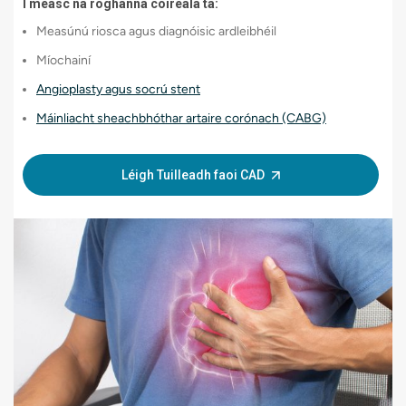
I measc na roghanna cóireála tá:
Measúnú riosca agus diagnóisic ardleibhéil
Míochainí
Angioplasty agus socrú stent
Máinliacht sheachbhóthar artaire corónach (CABG)
Léigh Tuilleadh faoi CAD