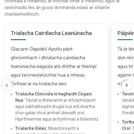
chóireála a fheabhsú, ar thorthaí othar a fheabhsú, agus ar
rannchuidiú leis an gcorp domhanda eolais ar shláinte
chardashoithíoch.
Trialacha Cairdiacha Leanúnacha
Páipéi
Glacann Ospidéil Apollo páirt
Tá ár b
ghníomhach i dtrialacha cairdiacha
don réi
leanúnacha éagsúla atá dírithe ar theiripí
agus trí
agus teicneolaíochtaí nua a mheas.
againn l
Áirítear ar na trialacha seo:
mar:
Trialacha Cliniciúla le haghaidh Cógais
Teicní
Nua:
Tástáil a dhéanamh ar éifeachtúlacht
obráid
agus sábháilteacht drugaí nua atá deartha
laghd
chun galair chroí amhail cliseadh croí,
fheabh
Hipirtheannas agus arrhythmias a bhainistiú.
Torth
Trialacha Gléas:
Meastóireacht a
Croí:
T