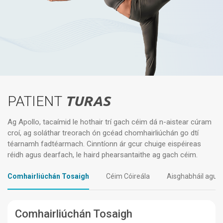
PATIENT
TURAS
Ag Apollo, tacaímid le hothair trí gach céim dá n-aistear cúram
croí, ag soláthar treorach ón gcéad chomhairliúchán go dtí
téarnamh fadtéarmach. Cinntíonn ár gcur chuige eispéireas
réidh agus dearfach, le haird phearsantaithe ag gach céim.
Comhairliúchán Tosaigh
Céim Cóireála
Aisghabháil agus
Comhairliúchán Tosaigh