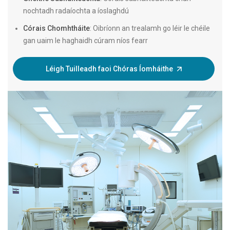
nochtadh radaíochta a íoslaghdú
Córais Chomhtháite
: Oibríonn an trealamh go léir le chéile
gan uaim le haghaidh cúram níos fearr
Léigh Tuilleadh faoi Chóras Íomháithe