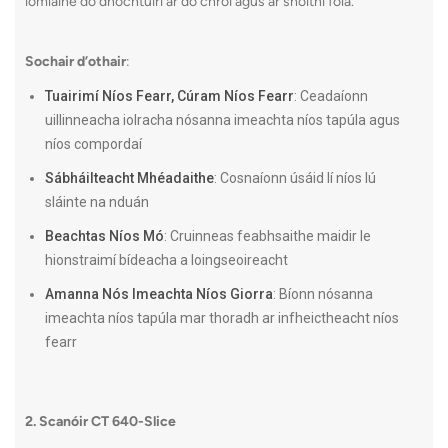
iomláine do dhochtúirí ar do chroí agus ar shoithí fola.
Sochair d’othair
:
Tuairimí Níos Fearr, Cúram Níos Fearr
: Ceadaíonn
uillinneacha iolracha nósanna imeachta níos tapúla agus
níos compordaí
Sábháilteacht Mhéadaithe
: Cosnaíonn úsáid lí níos lú
sláinte na nduán
Beachtas Níos Mó
: Cruinneas feabhsaithe maidir le
hionstraimí bídeacha a loingseoireacht
Amanna Nós Imeachta Níos Giorra
: Bíonn nósanna
imeachta níos tapúla mar thoradh ar infheictheacht níos
fearr
2. Scanóir CT 640-Slice