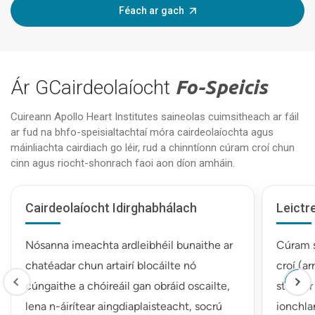
Féach ar gach
Ár GCairdeolaíocht
Fo-Speicis
Cuireann Apollo Heart Institutes saineolas cuimsitheach ar fáil
ar fud na bhfo-speisialtachtaí móra cairdeolaíochta agus
máinliachta cairdiach go léir, rud a chinntíonn cúram croí chun
cinn agus riocht-shonrach faoi aon díon amháin.
Cairdeolaíocht Idirghabhálach
Leictr
Nósanna imeachta ardleibhéil bunaithe ar
Cúram s
chatéadar chun artairí blocáilte nó
croí (a
cúngaithe a chóireáil gan obráid oscailte,
staidéir
lena n-áirítear aingdiaplaisteacht, socrú
ionchla