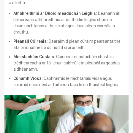
a ullmhú:
Athbhreithniú ar Dhoiciméadúchán Leighis:
Déanann ár
bhfoireann athbhreithniú ar do thaifid leighis chun do
chuid riachtanas a thuiscint agus chun plean cóireála a
chruthú.
Pleanáil Cóireála:
Dearaimid plean cúraim pearsantaithe
atá oiriúnaithe do do riocht croí ar leith.
Meastacháin Costais:
Cuirimid meastacháin chostais
trédhearcacha ar fáil chun cabhrú leat pleanáil airgeadais
a dhéanamh.
Cúnamh Víosa:
Cabhraímid le riachtanais víosa agus
cuirimid doiciméid ar fáil chun tacú le do thaisteal leighis.