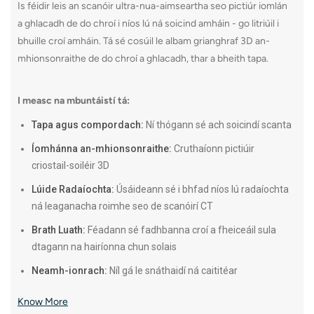
Is féidir leis an scanóir ultra-nua-aimseartha seo pictiúr iomlán
a ghlacadh de do chroí i níos lú ná soicind amháin - go litriúil i
bhuille croí amháin. Tá sé cosúil le albam grianghraf 3D an-
mhionsonraithe de do chroí a ghlacadh, thar a bheith tapa.
I measc na mbuntáistí tá:
Tapa agus compordach:
Ní thógann sé ach soicindí scanta
Íomhánna an-mhionsonraithe:
Cruthaíonn pictiúir
criostail-soiléir 3D
Lúide Radaíochta:
Úsáideann sé i bhfad níos lú radaíochta
ná leaganacha roimhe seo de scanóirí CT
Brath Luath:
Féadann sé fadhbanna croí a fheiceáil sula
dtagann na hairíonna chun solais
Neamh-ionrach:
Níl gá le snáthaidí ná caititéar
Know More