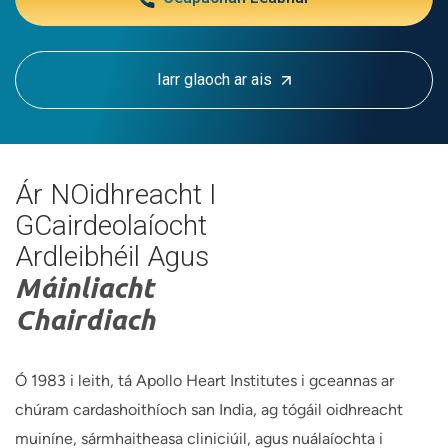
Iarr glaoch ar ais
Ár NOidhreacht I
GCairdeolaíocht
Ardleibhéil Agus
Máinliacht
Chairdiach
Ó 1983 i leith, tá Apollo Heart Institutes i gceannas ar
chúram cardashoithíoch san India, ag tógáil oidhreacht
muiníne, sármhaitheasa cliniciúil, agus nuálaíochta i