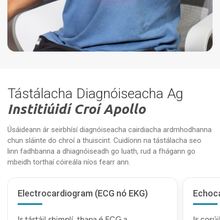
Tástálacha Diagnóiseacha Ag
Institiúidí Croí Apollo
Úsáideann ár seirbhísí diagnóiseacha cairdiacha ardmhodhanna
chun sláinte do chroí a thuiscint. Cuidíonn na tástálacha seo
linn fadhbanna a dhiagnóiseadh go luath, rud a fhágann go
mbeidh torthaí cóireála níos fearr ann.
Electrocardiogram (ECG nó EKG)
Echoca
Is tástáil shimplí, thapa é ECG a
Is cosúi