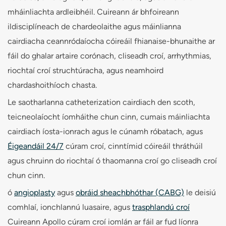
mháinliachta ardleibhéil. Cuireann ár bhfoireann
ildisciplíneach de chardeolaithe agus máinlianna
cairdiacha ceannródaíocha cóireáil fhianaise-bhunaithe ar
fáil do ghalar artaire corónach, cliseadh croí, arrhythmias,
riochtaí croí struchtúracha, agus neamhoird
chardashoithíoch chasta.
Le saotharlanna catheterization cairdiach den scoth,
teicneolaíocht íomháithe chun cinn, cumais máinliachta
cairdiach íosta-ionrach agus le cúnamh róbatach, agus
Éigeandáil 24/7
cúram croí, cinntímid cóireáil thráthúil
agus chruinn do riochtaí ó thaomanna croí go cliseadh croí
chun cinn.
ó
angioplasty
agus
obráid sheachbhóthar (CABG)
le deisiú
comhlaí, ionchlannú luasaire, agus
trasphlandú croí
Cuireann Apollo cúram croí iomlán ar fáil ar fud líonra