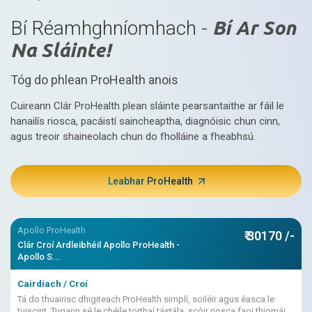
Bí Réamhghníomhach -
Bí Ar Son
Na Sláinte!
Tóg do phlean ProHealth anois
Cuireann Clár ProHealth plean sláinte pearsantaithe ar fáil le
hanailís riosca, pacáistí saincheaptha, diagnóisic chun cinn,
agus treoir shaineolach chun do fholláine a fheabhsú.
Leabhar ProHealth
Apollo ProHealth
₹ 30170 /-
Clár Croí Ardleibhéil Apollo ProHealth -
Apollo S...
Cairdiach / Croí
Tá do thuairisc dhigiteach ProHealth simplí, soiléir agus éasca le
tuiscint. Tugann sé le chéile torthaí tástála, scóir riosca faoi thiomáint