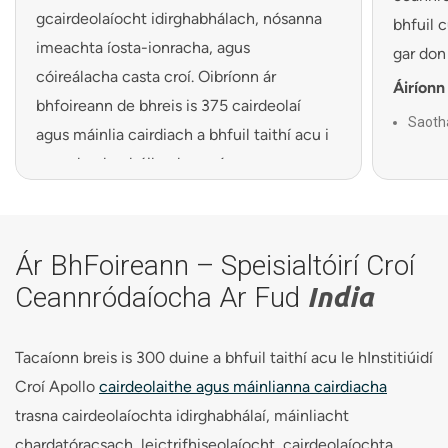
gcairdeolaíocht idirghabhálach, nósanna
bhfuil 
imeachta íosta-ionracha, agus
gar don 
cóireálacha casta croí. Oibríonn ár
Áiríonn
bhfoireann de bhreis is 375 cairdeolaí
Saotha
agus máinlia cairdiach a bhfuil taithí acu i
(saoth
gcomhar le chéile chun cúram
Córai
cuimsitheach a sholáthar do riochtaí idir...
cairdi
galar artaire corónach
agus cliseadh croí
Aonaid
(CICU)
go cásanna struchtúracha agus
Ár BhFoireann – Speisialtóirí Croí
trasphlandaithe chun cinn. Dírímid ní
Áisean
Ceannródaíocha Ar Fud
India
cuims
hamháin ar an riocht croí a chóireáil ach
Cumais
ar chúram a thabhairt don duine ina
íosta-
Tacaíonn breis is 300 duine a bhfuil taithí acu le hInstitiúidí
iomláine.
Croí Apollo
cairdeolaithe agus máinlianna cairdiacha
Cad a Dhéanann Ár Saineolas a Shainiú:
trasna cairdeolaíochta idirghabhálaí, máinliacht
Cúram cairdiach cuimsitheach faoi aon díon
chardatóracsach, leictrifhiseolaíocht, cairdeolaíochta