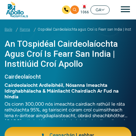
prí
GA
1066
Skip to main content
Baile
Ranna
Ospidéal Cairdeolaíochta agus Croí is Fearr san India | Institi
An TOspidéal Cairdeolaíochta
Agus Croí Is Fearr San India |
Institiúid Croí Apollo
Cairdeolaíocht
Cairdeolaíocht Ardleibhéil, Nósanna Imeachta
Idirghabhálacha & Máinliacht Chairdiach Ar Fud na
hIndia
Os cionn 300,000 nós imeachta cairdiach rathúil le ráta
rathúlachta 95%, ag tairiscint cúram croí cuimsitheach
lena n-áirítear aingdiaplaisteacht, obráid sheachbhóthar
(CABG), athsholáthar comhla, bainistíocht cliseadh croí,
agus seirbhísí trasphlandaithe croí chun cinn ar fud an
líonra cúraim chairdiach is mó san India.
Ceapachán Leabhar