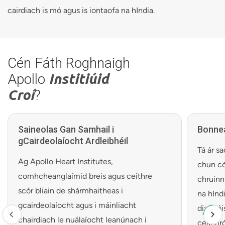
cairdiach is mó agus is iontaofa na hIndia.
Cén Fáth Roghnaigh
Apollo
Institiúid
Croí
?
Saineolas Gan Samhail i
Bonnea
gCairdeolaíocht Ardleibhéil
Tá ár sa
Ag Apollo Heart Institutes,
chun có
comhcheanglaímid breis agus ceithre
chruinn
scór bliain de shármhaitheas i
na hInd
gcairdeolaíocht agus i máinliacht
diagnói
chairdiach le nuálaíocht leanúnach i
ceannró