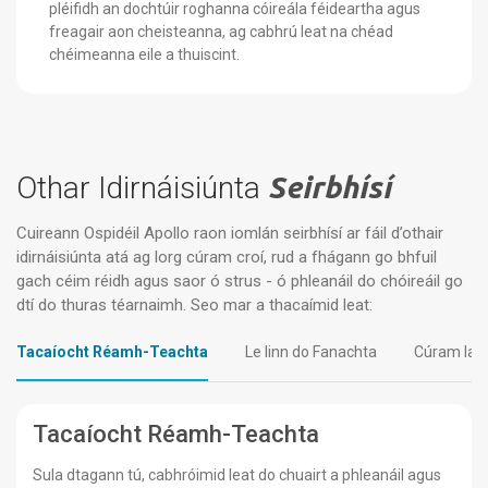
pléifidh an dochtúir roghanna cóireála féideartha agus
freagair aon cheisteanna, ag cabhrú leat na chéad
chéimeanna eile a thuiscint.
Othar Idirnáisiúnta
Seirbhísí
Cuireann Ospidéil Apollo raon iomlán seirbhísí ar fáil d’othair
idirnáisiúnta atá ag lorg cúram croí, rud a fhágann go bhfuil
gach céim réidh agus saor ó strus - ó phleanáil do chóireáil go
dtí do thuras téarnaimh. Seo mar a thacaímid leat:
Tacaíocht Réamh-Teachta
Le linn do Fanachta
Cúram Iarc
Tacaíocht Réamh-Teachta
Sula dtagann tú, cabhróimid leat do chuairt a phleanáil agus