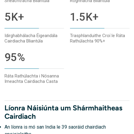
Sheachtracha Bliantúla
Roghnacha Bliantúla
5
K+
1.5
K+
Idirghabhálacha Éigeandála
Trasphlanduithe Croí le Ráta
Cairdiacha Bliantúla
Rathúlachta 90%+
95
%
Ráta Rathúlachta i Nósanna
Imeachta Cairdiacha Casta
Líonra Náisiúnta um Shármhaitheas
Cairdiach
An líonra is mó san India le 39 saoráid chairdiach