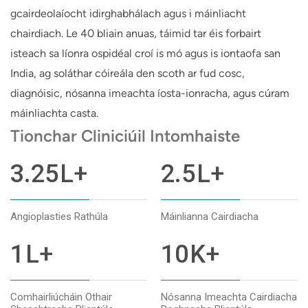
gcairdeolaíocht idirghabhálach agus i máinliacht
chairdiach. Le 40 bliain anuas, táimid tar éis forbairt
isteach sa líonra ospidéal croí is mó agus is iontaofa san
India, ag soláthar cóireála den scoth ar fud cosc,
diagnóisic, nósanna imeachta íosta-ionracha, agus cúram
máinliachta casta.
Tionchar Cliniciúil Intomhaiste
3.25
L+
2.5
L+
Angioplasties Rathúla
Máinlianna Cairdiacha
1
L+
10
K+
Comhairliúcháin Othair
Nósanna Imeachta Cairdiacha