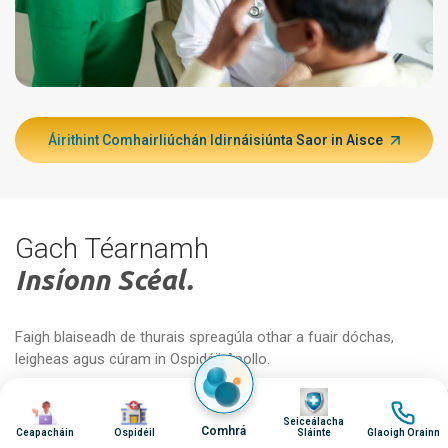
Áirithint Comhairliúchán Idirnáisiúnta Saor in Aisce
Gach Téarnamh
Insíonn Scéal.
Faigh blaiseadh de thurais spreagúla othar a fuair dóchas,
leigheas agus cúram in Ospidéil Apollo.
Íomha
Íomha
Íomha
Íomha
Seiceálacha
"Bhí ionadh orm a fháil amach go raibh 348 kg
"
Comhrá
Ceapacháin
Ospidéil
Sláinte
Glaoigh Orainn