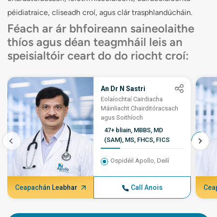
amháin
péidiatraice, cliseadh croí, agus clár trasphlandúcháin.
Prótacail chóireála bunaithe ar fhianaise atá
Féach ar ár bhfoireann saineolaithe
ailínithe le caighdeáin dhomhanda
thíos agus déan teagmháil leis an
Foirne croí ildisciplíneacha le haghaidh
speisialtóir ceart do do riocht croí:
cásanna casta croí
Teicneolaíocht ardteicneolaíochta lena n-
áirítear máinliacht chairdiach róbatach agus
An Dr N Sastri
íosta-ionrach
Eolaíochtaí Cairdiacha
Iniúchtaí cliniciúla leanúnacha agus rianú
Máinliacht Chairditóracsach
torthaí chun cáilíocht a dhearbhú
agus Soithíoch
47+ bliain, MBBS, MD
(SAM), MS, FHCS, FICS
Ospidéil Apollo, Deilí
Ceapachán Leabhar
Call Anois
Cea