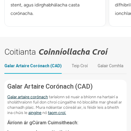
stent, agus idirghabhálacha casta
dífhibri
corónacha.
ionchla
Coitianta
Coinníollacha Croí
Galar Artaire Corónach (CAD)
Teip Croí
Galair Comhla
Galar Artaire Corónach (CAD)
Galar artaire corónach
tarlaíonn sé nuair a bhíonn na hartairí a
sholáthraíonn fuil don chroí cúngaithe nó blocáilte mar gheall ar
charnadh plaic. Mura ndéantar cóireáil air, is féidir leis a bheith
ina chúis le
aingíne
nó
taom croí.
Áiríonn ár gCúram Cuimsitheach: