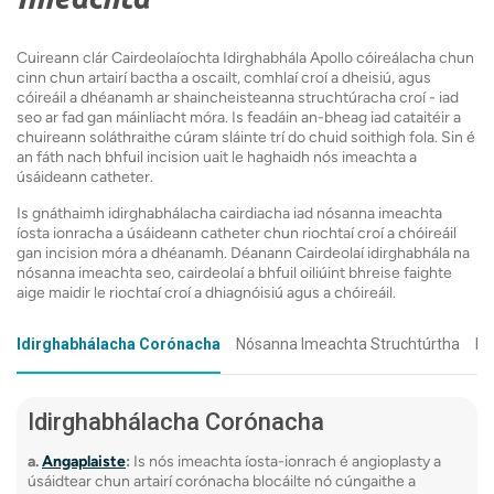
Tógan
dóthain ocsaigine á fháil ag do chroí.
Cuirte
Méid an Chroí:
Cabhraíonn sé le dochtúirí a
Cuireann clár Cairdeolaíochta Idirghabhála Apollo cóireálacha chun
Gluais
cinn chun artairí bactha a oscailt, comhlaí croí a dheisiú, agus
fháil amach an bhfuil codanna de do chroí
cóireáil a dhéanamh ar shaincheisteanna struchtúracha croí - iad
méadaithe.
Níl ao
seo ar fad gan máinliacht móra. Is feadáin an-bheag iad cataitéir a
Éifeachtaí Cógais:
Taispeánann sé conas a
chuireann soláthraithe cúram sláinte trí do chuid soithigh fola. Sin é
Is féi
an fáth nach bhfuil incision uait le haghaidh nós imeachta a
oibríonn cógais croí.
chroí 
úsáideann catheter.
cleac
Cad ba chóir a bheith ag súil leis:
Is gnáthaimh idirghabhálacha cairdiacha iad nósanna imeachta
Léigh t
íosta ionracha a úsáideann catheter chun riochtaí croí a chóireáil
Ní thógann sé ach 5-10 nóiméad
gan incision móra a dhéanamh. Déanann Cairdeolaí idirghabhála na
Níl gá le hullmhú speisialta
nósanna imeachta seo, cairdeolaí a bhfuil oiliúint bhreise faighte
aige maidir le riochtaí croí a dhiagnóisiú agus a chóireáil.
Tá na torthaí ar fáil láithreach
Léigh tuilleadh ar ECG
Idirghabhálacha Corónacha
Nósanna Imeachta Struchtúrtha
Nó
Idirghabhálacha Corónacha
a.
Angaplaiste
:
Is nós imeachta íosta-ionrach é angioplasty a
úsáidtear chun artairí corónacha blocáilte nó cúngaithe a