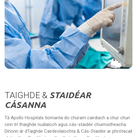
TAIGHDE &
STAIDÉAR
CÁSANNA
Tá Apollo Hospitals tiomanta do chúram cairdiach a chur chun
cinn trí thaighde nuálaíoch agus cás-staidéir chuimsitheacha.
Díríonn ár dTaighde Cairdeolaíochta & Cás-Staidéir ar phrótacail