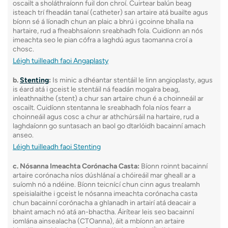
oscailt a sholáthraíonn fuil don chroí. Cuirtear balún beag
isteach trí fheadán tanaí (catheter) san artaire atá buailte agus
bíonn sé á líonadh chun an plaic a bhrú i gcoinne bhalla na
hartaire, rud a fheabhsaíonn sreabhadh fola. Cuidíonn an nós
imeachta seo le pian cófra a laghdú agus taomanna croí a
chosc.
Léigh tuilleadh faoi Angaplasty
b.
Stenting
:
Is minic a dhéantar stentáil le linn angioplasty, agus
is éard atá i gceist le stentáil ná feadán mogalra beag,
inleathnaithe (stent) a chur san artaire chun é a choinneáil ar
oscailt. Cuidíonn stentanna le sreabhadh fola níos fearr a
choinneáil agus cosc ​​a chur ar athchúrsáil na hartaire, rud a
laghdaíonn go suntasach an baol go dtarlóidh bacainní amach
anseo.
Léigh tuilleadh faoi Stenting
c. Nósanna Imeachta Corónacha Casta:
Bíonn roinnt bacainní
artaire corónacha níos dúshlánaí a chóireáil mar gheall ar a
suíomh nó a ndéine. Bíonn teicnící chun cinn agus trealamh
speisialaithe i gceist le nósanna imeachta corónacha casta
chun bacainní corónacha a ghlanadh in artairí atá deacair a
bhaint amach nó atá an-bhactha. Áirítear leis seo bacainní
iomlána ainsealacha (CTOanna), áit a mbíonn an artaire