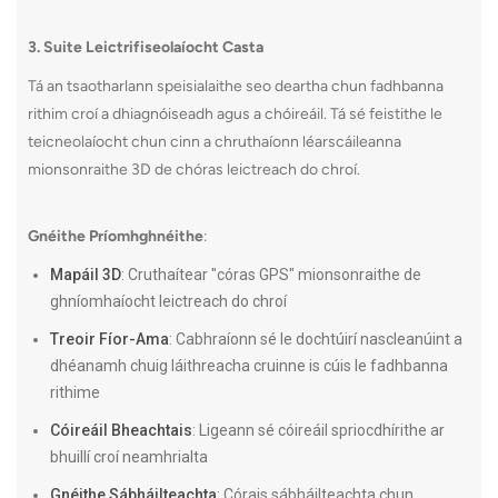
3. Suite Leictrifiseolaíocht Casta
Tá an tsaotharlann speisialaithe seo deartha chun fadhbanna
rithim croí a dhiagnóiseadh agus a chóireáil. Tá sé feistithe le
teicneolaíocht chun cinn a chruthaíonn léarscáileanna
mionsonraithe 3D de chóras leictreach do chroí.
Gnéithe Príomhghnéithe
:
Mapáil 3D
: Cruthaítear "córas GPS" mionsonraithe de
ghníomhaíocht leictreach do chroí
Treoir Fíor-Ama
: Cabhraíonn sé le dochtúirí nascleanúint a
dhéanamh chuig láithreacha cruinne is cúis le fadhbanna
rithime
Cóireáil Bheachtais
: Ligeann sé cóireáil spriocdhírithe ar
bhuillí croí neamhrialta
Gnéithe Sábháilteachta
: Córais sábháilteachta chun