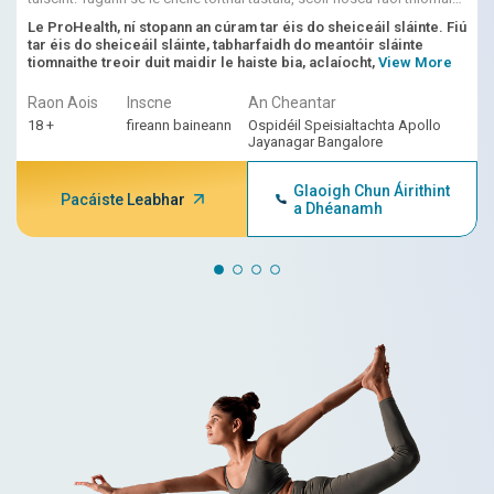
AI, léirmhíniú dochtúra
Le ProHealth, ní stopann an cúram tar éis do sheiceáil sláinte. Fiú
tar éis do sheiceáil sláinte, tabharfaidh do meantóir sláinte
tiomnaithe treoir duit maidir le haiste bia, aclaíocht,
View More
Raon Aois
Inscne
An Cheantar
18 +
fireann baineann
Ospidéil Speisialtachta Apollo
Jayanagar Bangalore
Glaoigh Chun Áirithint
Pacáiste Leabhar
a Dhéanamh