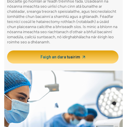
blocáilte go hiomlán ar feadh tréimhse fada. Úsáideann na
nósanna imeachta seo uirlisí chun cinn atá bunaithe ar
chatéadar, sreanga treorach speisialaithe, agus teicneolaíocht
íomháithe chun bacainní a shamhlú agus a ghlanadh. Féadfar
teicnící cosúil le hatairectomy rothlach (rotabladh) a úsáid
chun plaiceanna cailcithe a bhriseadh síos. Is minic a bhíonn na
nósanna imeachta seo riachtanach d’othair a bhfuil bacainní
iomadúla, cailciú suntasach, nó idirghabhálacha nár éirigh leo
roimhe seo a dhéanamh.
Faigh an dara tuairim