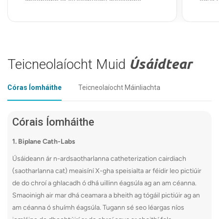
dhéanamh ar éifeachtacht gléasanna
agus f
nuálacha, amhail dífhibrileoirí cardoverter in-
a fhai
ionchlannaithe (ICDanna) agus steinteanna
Bainis
chun cinn, chun torthaí othar a fheabhsú.
Foilse
Staidéir Idirghabhála Stíl Mhaireachtála:
fearr 
Ag déanamh taighde ar thionchar athruithe
galar 
Teicneolaíocht Muid
Úsáidtear
ar stíl mhaireachtála ar shláinte chairdiach,
Cuidíon
lena n-áirítear aiste bia, aclaíocht agus
Córas Íomháithe
Teicneolaíocht Máinliachta
bainistíocht struis.
scaipea
gcúram 
Ní hamháin go gcuireann na trialacha seo
le taighde domhanda ach cuireann siad
Córais Íomháithe
rochtain ar chóireálacha ceannródaíocha
1. Biplane Cath-Labs
ar fáil dár n-othar freisin.
Úsáideann ár n-ardsaotharlanna catheterization cairdiach
(saotharlanna cat) meaisíní X-gha speisialta ar féidir leo pictiúir
de do chroí a ghlacadh ó dhá uillinn éagsúla ag an am céanna.
Smaoinigh air mar dhá ceamara a bheith ag tógáil pictiúir ag an
am céanna ó shuímh éagsúla. Tugann sé seo léargas níos