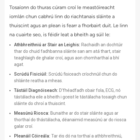
Tosaíonn do thuras cúram croí le meastóireacht
iomlán chun cabhrú linn do riachtanais sláinte a
thuiscint agus an plean is fearr a fhorbairt duit. Le linn
na cuairte seo, is féidir leat a bheith ag súil le:
Athbhreithniú ar Stair an Leighis:
Rachaidh an dochtúir
thar do chuid fadhbanna sláinte san am atá thart, stair
teaghlaigh de ghalar croí, agus aon chomharthaí a bhí
agat.
Scrúdú Fisiciúil:
Scrúdú fisiceach críochnúil chun do
shláinte reatha a mheas.
Tástáil Diagnóiseach:
D’fhéadfadh obair fola, ECG, nó
tástálacha eile a bheith i gceist le tástálacha tosaigh chun
sláinte do chroí a thuiscint.
Measúnú Riosca:
Bunaithe ar do stair sláinte agus ar
thorthaí do thástálacha, déanaimid measúnú ar do riosca
galar croí.
Pleanáil Cóireála:
Tar éis dó na torthaí a athbhreithniú,