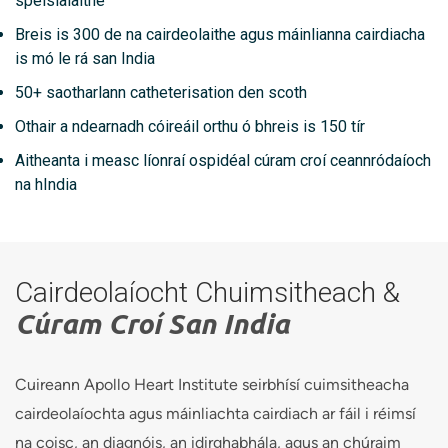
speisialaithe
Breis is 300 de na cairdeolaithe agus máinlianna cairdiacha
is mó le rá san India
50+ saotharlann catheterisation den scoth
Othair a ndearnadh cóireáil orthu ó bhreis is 150 tír
Aitheanta i measc líonraí ospidéal cúram croí ceannródaíoch
na hIndia
Cairdeolaíocht Chuimsitheach &
Cúram Croí San India
Cuireann Apollo Heart Institute seirbhísí cuimsitheacha
cairdeolaíochta agus máinliachta cairdiach ar fáil i réimsí
na coisc, an diagnóis, an idirghabhála, agus an chúraim